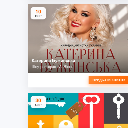
10
ВЕР
Катерина Бужинська
Шоу-ресторан «AltBier»
ПРИДБАТИ КВИТОК
30
СЕР