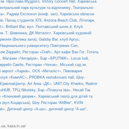
 ім. Ярослава Мудрого
,
Victory Concert Hall
,
Харківська
ентральний парк культури та відпочинку
,
Театрально-
ка»
,
Радмір Експохол (конф. зал)
,
Харківська обласна
ів
,
Палац студентів ХПІ
,
Arizona Beach Club
,
Літопарк
,
К»
,
Brilliant Bar
,
вул. Полтавський шлях,4
,
Клуб
ім. Т. Шевченка
,
ДК Металіст
,
Харківський художній
рмонія (Велика зала)
,
Gatsby Bar
,
клуб Аргус
,
 Національного університету Повітряних Сил
,
low Zeppelin
,
Ресторан «Craft»
,
Арт-кафе Ван Гог
,
Готель
с
,
Магазин «Читаріум»
,
Бар «SPUTNIK»
,
Locus ludi
,
eppelin Castle
,
Ресторан «Чехов»
,
Міський сад ім.
аеропт «Харків»
,
ОСК «Металіст»
,
Пивоварня
 клуб «КомпАС»
,
PROBKA resto&music hall
,
Шоу-
ЄрміловЦентр
,
Art Area «ДК»
,
UNIT.City Kharkiv
,
Radmir
voHUB
,
ТРЦ Nikolsky
,
Бар «Плакуча Іва»
,
Нехай Так
е «Кленовий дворик»
,
Харківський театр для дітей та
а (вул.Коцарська)
,
Шоу Ресторан “AltBier”
,
KVIN
ub»
,
Дитячий центр «А-шо»
,
дитячий центр "А-шо"
,
.ua, kasa.in.ua!