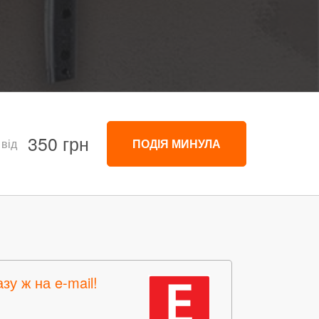
350 грн
 від
ПОДІЯ МИНУЛА
зу ж на e-mail!