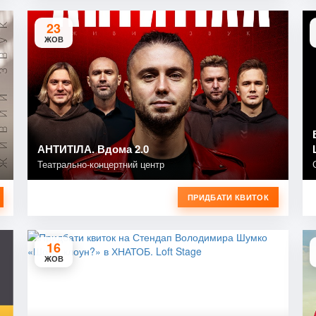
23
ЖОВ
АНТИТІЛА. Вдома 2.0
Театрально-концертний центр
ПРИДБАТИ КВИТОК
16
ЖОВ