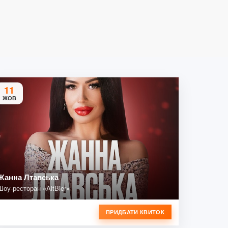
11
ЖОВ
Жанна Лтавська
Шоу-ресторан «AltBier»
ПРИДБАТИ КВИТОК