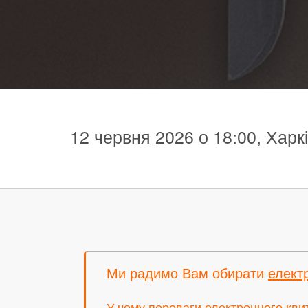
12 червня 2026 о 18:00, Харкі
Ми радимо Вам обирати
елект
У чому переваги електронного кви