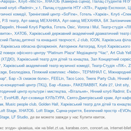
 «Аврора»
,
Клуб «Місто»
,
ХНАТОБ (Камерна сцена)
,
Палац студентів НПУ
чний клуб «Radmir»_v.1
,
Палац студентів НТУ «ХПІ»
,
Радмір Експохол
,
Ц
зичної комедії
,
Тренінговий центр «SoFine»
,
Готель «Харків»
,
Клуб «Спе
,
P.S театр
,
Арт-завод МЕХАНІКА
,
Арт-завод МЕХАНІКА
,
БК Залізничник
Zeppelin
,
Нічний Клуб Paprika
,
Готель Овіс
,
Vorona i Mul
,
Театр-студія «ЛІ
звиток»
,
ХАТОБ
,
Харківський державний академічний драматичний театр 
сний Палац дитячої та юнацької творчості
,
J club
,
ICON
,
Харківська філа
,
Харківська обласна філармонія
,
Авторинок Автоград
,
Клуб Харківського
2 поверх офісного центру "Platinum Plaza" Медіацентр "Час"
,
Art Club Yel
а (ХТДЮ)
,
Харківський театр для дітей та юнацтва
,
Зал Концертний серві
"
,
Харківський академічний театр музичної комедії
,
Театр-Студія «ЛІК»
,
Z
tage
,
Безлюдівка, Пляжний комплекс «Nebo»
,
ТЕРМІНАЛ С, Міжнародний 
вар"
,
Бар «Зі смаком болю»
,
FEELin
,
Taco Loco
,
Teens Party Club
,
Нічний
но-концертний центр (ТКЦ)
,
Бар «Казка»
,
FAKERABBIT
,
Kafe 27
,
Unit sity
,
тодичний центр культури і мистецтва
,
«Вітальня»
,
Нічний клуб Radmir
,
E
"
,
EvoHUB
,
Арт-сховище КУЛЬТУРА
,
Свято-Дмитрівський храм
,
Арт-каф
ам
,
Music people club
,
Golden Hall
,
Харківський театр для дітей та юнацтв
Loft Stage
,
ХНАТОБ. Loft Stage
,
Сцена-укриття
,
Безпечний простір «EVOh
 Stage
,
LF Studio
, де ви можете завжди у нас Купити квиток.
згоди» цікавіша, ніж на bilet.zt.ua, karabas.com, concert.ua, internet-bilet