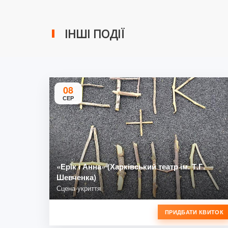
ІНШІ ПОДІЇ
08
СЕР
«Ерік і Анна» (Харківський театр ім. Т.Г.
Шевченка)
Сцена-укриття
ПРИДБАТИ КВИТОК