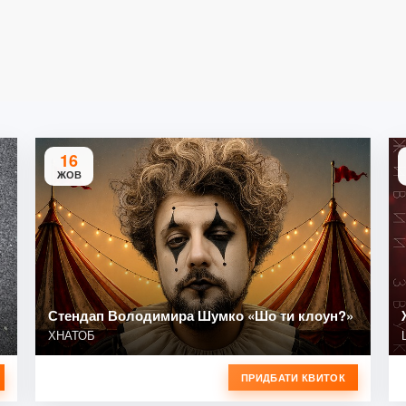
16
ЖОВ
Стендап Володимира Шумко «Шо ти клоун?»
ХНАТОБ
ПРИДБАТИ КВИТОК