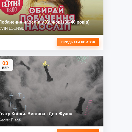
Побачення наосліп у Харкові (30-40 років)
KVIN LOUNGE
ПРИДБАТИ КВИТОК
03
ВЕР
Театр Квітки. Вистава «Дон Жуан»
Secret Place