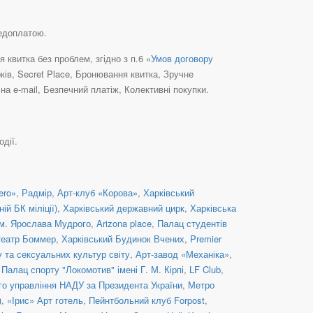
редоплатою.
квитка без проблем, згідно з п.6 «
Умов договору
ків, Secret Place, Бронювання квитка, Зручне
а e-mail, Безпечний платіж, Колективні покупки.
одії.
ero»
,
Радмір
,
Арт-клуб «Корова»
,
Харківський
й БК міліції)
,
Харківський державний цирк
,
Харківська
ім. Ярослава Мудрого
,
Arizona place
,
Палац студентів
театр Боммер
,
Харківський Будинок Вчених
,
Premier
 та сексуальних культур світу
,
Арт-завод «Механіка»
,
,
Палац спорту "Локомотив" імені Г. М. Кірпі
,
LF Club
,
ого управління НАДУ за Президента України
,
Метро
)
,
«Ірис» Арт готель
,
Пейнтбольний клуб Forpost
,