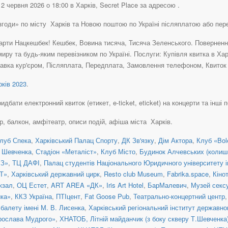
2 червня 2026 о 18:00 в Харків, Secret Place за адресою .
 згоди» по місту Харків та Новою поштою по Україні післяплатою або пе
рти Нацкешбек! Кешбек, Вовина тисяча, Тисяча Зеленського. Повернення 
иру та будь-яким перевізником по Україні. Послуги: Купівля квитка в Хар
авка кур'єром, Післяплата, Передплата, Замовлення телефоном, Квиток н
ків 2023
.
дбати електронний квиток (етикет, e-ticket, eticket) на концерти та інші п
ер, балкон, амфітеатр, описи подій, афіша міста Харків.
луб Спека
,
Харківський Палац Спорту
,
ДК Зв'язку
,
Дім Актора
,
Клуб «Bol
. Шевченка
,
Стадіон «Металіст»
,
Клуб Місто
,
Будинок Алчевських (колишні
З»
,
ТЦ ДАФІ
,
Палац студентів Національного Юридичного університету 
 Т»
,
Харківський державний цирк
,
Resto club Museum
,
Fabrika.space
,
Кіно
кзал
,
ОЦ Естет
,
ART AREA «ДК»
,
Iris Art Hotel
,
БарМалевич
,
Музей сексу
йка»
,
ККЗ Україна
,
ПТІцент
,
Fat Goose Pub
,
Театрально-концертний центр
балету імені М. В. Лисенка
,
Харківський регіональний інститут державн
Ярослава Мудрого»
,
ХНАТОБ, Літній майданчик (з боку скверу Т.Шевченка