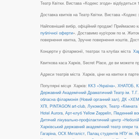
Театр Квітки. Вистава «Кодекс згоди» відбудеться 1
Доставка квитків на Театр Квітки. Вистава «Кодекс
Найповніший вибір, офіційний продаж! Приймаємо ка
публічної оферти
». Доставимо кур'єром по м. Житом
повернення квитка, Зручне повернення коштів, Дост
Концерти у філармонії, театрах та клубах міста
Хар
Квиткова каса Харків, Secret Place, де ви можете при
Адреси театрів міста Харків, ціни на квитки в парт
Популярні місця Харків:
ККЗ «Україна»
,
ХНАТОБ
,
К
Державний Академічний Драматичний Театр ім. Т.Г
обласна філармонія (Новий органний зал)
,
ДК «ХЕМ
ХПІ
,
PINTAGON art-club
,
Лукомор'я
,
Театр «Кімната
Hotel Aurora
,
Арт-клуб Yellow Zeppelin
,
Південний во
Дитячий лікувально-профілактичний центр «Неболі
Харківський державний академічний театр опери та 
Гагаріна
,
ОСК Металіст
,
Палац студентів НПУ ім. 