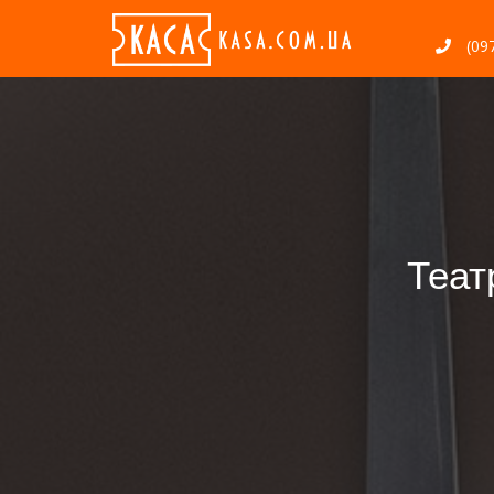
(097
Теат