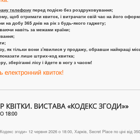
крану телефону
перед подією без роздруковування;
ому, щоб отримати квиток, і витрачати свій час на його офор
 на добу 365 днів на рік з будь-якого гаджету;
аючи навіть за межами країни;
ування;
ти;
у, як тільки вони з'явилися у продажу, обравши найкращі міс
 показати лише штрих-код квитка;
у, зберіганні лісу і йдете в ногу з часом!
ь електронний квиток!
Р КВІТКИ. ВИСТАВА «КОДЕКС ЗГОДИ»»
О 18:00
одекс згоди» 12 червня 2026 о 18:00, Харків, Secret Place по ціні від 350