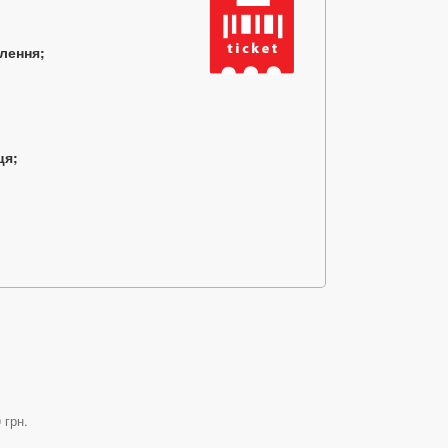
млення;
ця;
 грн.