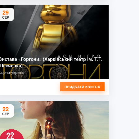
29
СЕР
Вистава «Горгони» (Харківський театр ім. Т.Г.
Шевченка)
Сцена-укриття
ПРИДБАТИ КВИТОК
22
СЕР