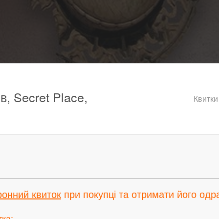
в, Secret Place,
Квитки
ронний квиток
при покупці та отримати його одра
тка: