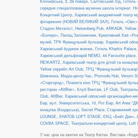
Клочківська, 3, 2й поверх
,
Салтівський Лід
,
Готель
середня спеціалізована музична школа інтернат
,
Ні
Концетний Центр
,
Харківський академічний театр му
філармонія (НОВИЙ ВЕЛИКИЙ ЗАЛ)
,
Готель «Овіс»
Стадіон Металіст
,
Heisenberg Pub
,
ARKADA
,
Yellow 
«Болеро»
,
Палац Залізничник
,
Креативний Хаб «Ро
музей
,
ТРК Французький бульвар
,
Харківський обла
Харківський будинок вчених
,
Готель Kharkiv Palace
Харківський дельфінарій NEMO
,
44 Favourite place
,
REIKARTZ
,
Харківський театр для дітей та юнацтв
Yellow zeppelin Art Club
,
ТРЦ "Французький бульвар
Шевченка
,
Медіа-центр Час
,
Promodo Hub
,
Venom S
«Старгород»
,
Планета кіно ТРЦ "Французький буль
ресторан «AltBier»
,
Клуб Винтаж
,
LF Club
,
Театраль
Club
,
AltBier
,
Харківський обласний організаційно-ме
Бар
,
вул. Університетська, 10
,
Рот Бар
,
Art Area "ДК
юнацтва (Коцарська)
,
Secret Place
,
Старовинний хр
LOUNGE
,
ХНАТОБ LOFT STAGE
,
ЄКЦ «Бейт Дан»
,
COVBA SPACE
,
Театрально-концертний центр
,
Loft
У нас ціна на квитки на Театр Квітки. Вистава «Кодекс 