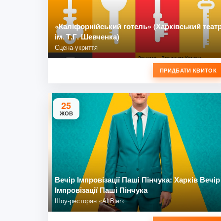
«Каліфорнійський готель» (Харківський теат
ім. Т.Г. Шевченка)
Сцена-укриття
ПРИДБАТИ КВИТОК
25
ЖОВ
Вечір Імпровізації Паші Пінчука: Харків Вечір
Імпровізації Паші Пінчука
Шоу-ресторан «AltBier»