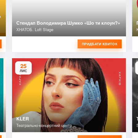
р
Стендап Володимира Шумко «Шо ти клоун?»
ХНАТОБ. Loft Stage
ПРИДБАТИ КВИТОК
25
ЛИС
KLER
Театрально-концертний центр