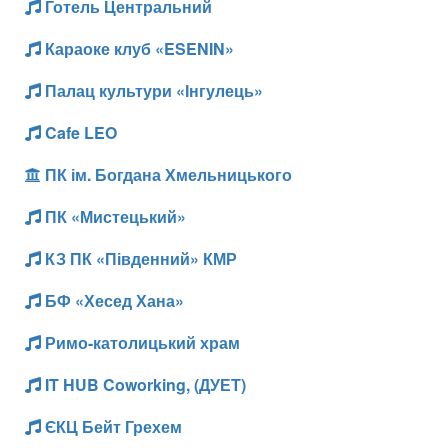
Готель Центральний
Караоке клуб «ESENIN»
Палац культури «Інгулець»
Cafe LEO
ПК ім. Богдана Хмельницького
ПК «Мистецький»
КЗ ПК «Південний» КМР
БФ «Хесед Хана»
Римо-католицький храм
IT HUB Coworking, (ДУЕТ)
ЄКЦ Бейт Грехем