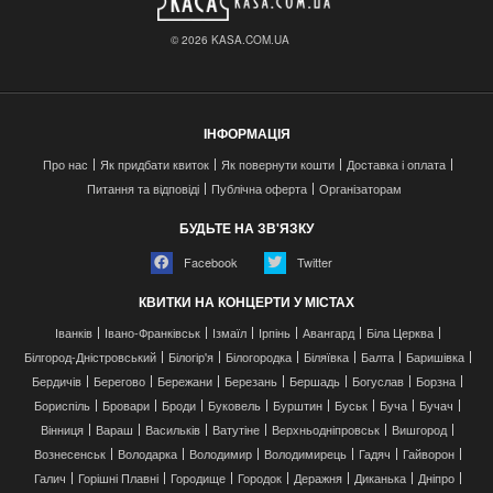
© 2026 KASA.COM.UA
ІНФОРМАЦІЯ
Про нас
Як придбати квиток
Як повернути кошти
Доставка і оплата
Питання та відповіді
Публічна оферта
Організаторам
БУДЬТЕ НА ЗВ'ЯЗКУ
Facebook
Twitter
КВИТКИ НА КОНЦЕРТИ У МІСТАХ
Іванків
Івано-Франківськ
Ізмаїл
Ірпінь
Авангард
Біла Церква
Білгород-Дністровський
Білогір'я
Білогородка
Біляївка
Балта
Баришівка
Бердичів
Берегово
Бережани
Березань
Бершадь
Богуслав
Борзна
Бориспіль
Бровари
Броди
Буковель
Бурштин
Буськ
Буча
Бучач
Вінниця
Вараш
Васильків
Ватутіне
Верхньодніпровськ
Вишгород
Вознесенськ
Володарка
Володимир
Володимирець
Гадяч
Гайворон
Галич
Горішні Плавні
Городище
Городок
Деражня
Диканька
Дніпро