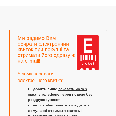
Ми радимо Вам
обирати
електронний
квиток
при покупці та
отримати його одразу ж
на e-mail!
У чому переваги
електронного квитка:
досить лише
показати його з
екрану телефону
перед подією без
роздруковування;
не потрібно навіть виходити з
дому, щоб отримати квиток, і
витрачати свій час на його