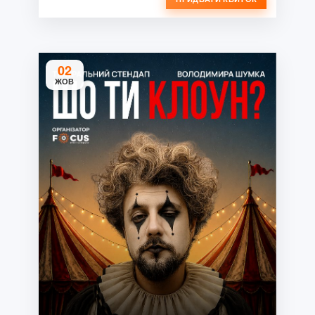
02
ЖОВ