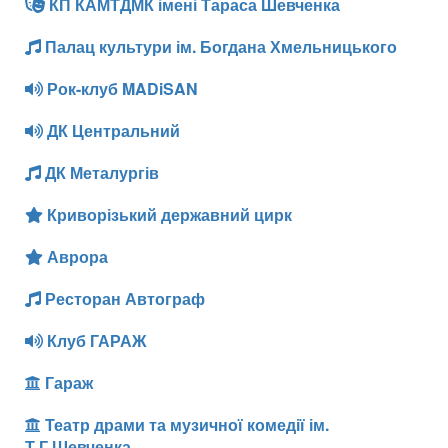
КП КАМТДМК імені Тараса Шевченка
Палац культури ім. Богдана Хмельницького
Рок-клуб MADiSAN
ДК Центральний
ДК Металургів
Криворізький державний цирк
Аврора
Ресторан Автограф
Клуб ГАРАЖ
Гараж
Театр драми та музичної комедії ім.
Т.Г.Шевченка