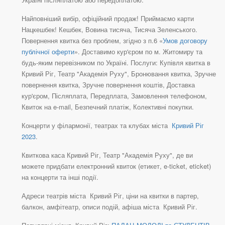
Найповніший вибір, офіційний продаж! Приймаємо карти
Нацкешбек! Кешбек, Вовина тисяча, Тисяча Зеленського.
Повернення квитка без проблем, згідно з п.6 «
Умов договору
публічної оферти
». Доставимо кур'єром по м. Житомиру та
будь-яким перевізником по Україні. Послуги: Купівля квитка в
Кривий Ріг, Театр "Академія Руху", Бронювання квитка, Зручне
повернення квитка, Зручне повернення коштів, Доставка
кур'єром, Післяплата, Передплата, Замовлення телефоном,
Квиток на e-mail, Безпечний платіж, Колективні покупки.
Концерти у філармонії, театрах та клубах міста
Кривий Ріг
2023
.
Квиткова каса Кривий Ріг, Театр "Академія Руху", де ви
можете придбати електронний квиток (етикет, e-ticket, eticket)
на концерти та інші події.
Адреси театрів міста Кривий Ріг, ціни на квитки в партер,
балкон, амфітеатр, описи подій, афіша міста Кривий Ріг.