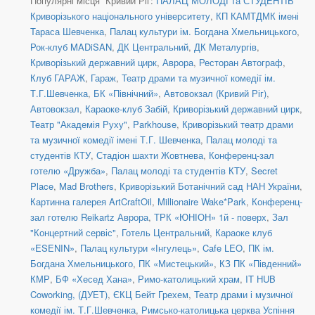
Популярні місця Кривий Ріг:
ПАЛАЦ МОЛОДІ та СТУДЕНТІВ
Криворізького національного університету
,
КП КАМТДМК імені
Тараса Шевченка
,
Палац культури ім. Богдана Хмельницького
,
Рок-клуб MADiSAN
,
ДК Центральний
,
ДК Металургів
,
Криворізький державний цирк
,
Аврора
,
Ресторан Автограф
,
Клуб ГАРАЖ
,
Гараж
,
Театр драми та музичної комедії ім.
Т.Г.Шевченка
,
БК «Північний»
,
Автовокзал (Кривий Ріг)
,
Автовокзал
,
Караоке-клуб Забій
,
Криворізький державний цирк
,
Театр "Академія Руху"
,
Parkhouse
,
Криворізький театр драми
та музичної комедії імені Т.Г. Шевченка
,
Палац молоді та
студентів КТУ
,
Стадіон шахти Жовтнева
,
Конференц-зал
готелю «Дружба»
,
Палац молоді та студентів КТУ
,
Secret
Place
,
Mad Brothers
,
Криворізький Ботанічний сад НАН України
,
Картинна галерея ArtCraftOil
,
Millionaire Wake*Park
,
Конференц-
зал готелю Reikartz Аврора
,
ТРК «ЮНІОН» 1й - поверх
,
Зал
"Концертний сервіс"
,
Готель Центральний
,
Караоке клуб
«ESENIN»
,
Палац культури «Інгулець»
,
Cafe LEO
,
ПК ім.
Богдана Хмельницького
,
ПК «Мистецький»
,
КЗ ПК «Південний»
КМР
,
БФ «Хесед Хана»
,
Римо-католицький храм
,
IT HUB
Coworking, (ДУЕТ)
,
ЄКЦ Бейт Грехем
,
Театр драми і музичної
комедії ім. Т.Г.Шевченка
,
Римсько-католицька церква Успіння