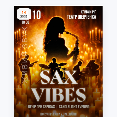
14
ЖОВ