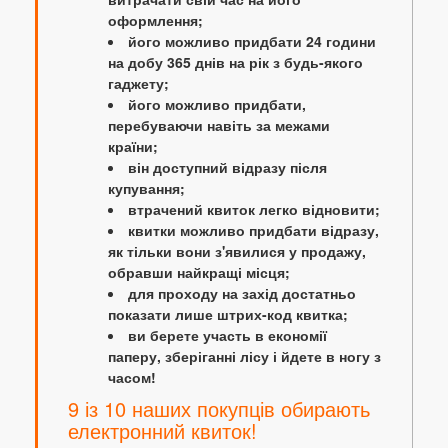
оформлення;
його можливо придбати 24 години
на добу 365 днів на рік з будь-якого
гаджету;
його можливо придбати,
перебуваючи навіть за межами
країни;
він доступний відразу після
купування;
втрачений квиток легко відновити;
квитки можливо придбати відразу,
як тільки вони з'явилися у продажу,
обравши найкращі місця;
для проходу на захід достатньо
показати лише штрих-код квитка;
ви берете участь в економії
паперу, зберіганні лісу і йдете в ногу з
часом!
9 із 10 наших покупців обирають
електронний квиток!