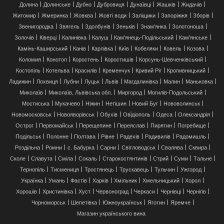
Долина
Долинське
Дубно
Дубровиця
Дунаївці
Жашків
Жидачів
Житомир
Жмеринка
Жовква
Жовті води
Заліщики
Запоріжжя
Зборів
Звенигородка
Звягель
Здолбунів
Зеньків
Знам'янка
Золотоноша
Золочів
Ківерці
Калинівка
Калуш
Кам'янець-Подільський
Кам'янське
Камінь-Каширський
Канів
Карлівка
Київ
Кобеляки
Ковель
Козова
Коломия
Конотоп
Коростень
Коростишів
Корсунь-Шевченківський
Костопіль
Котельва
Красилів
Кременчук
Кривий Ріг
Кропивницький
Ладижин
Лохвиця
Лубни
Луцьк
Львів
Магдалинівка
Малин
Маньковка
Миколаїв
Миколаїв, Львівська обл.
Миргород
Могилів-Подольський
Мостиська
Мукачево
Ніжин
Нетішин
Новий Буг
Нововолинськ
Новомосковськ
Новояворівськ
Обухів
Ові́діополь
Одеса
Олександрія
Острог
Первомайськ
Перещепине
Переяслав
Пирятин
Погребище
Подільськ
Полонне
Полтава
Рівне
Радехів
Радивилів
Радомишль
Роздільна
Ромни
с. Бабурка
Сарни
Світловодськ
Свалява
Сквира
Сколе
Славута
Сміла
Сокаль
Старокостянтинів
Стрий
Суми
Тальне
Тернопіль
Тисмениця
Тростянець
Трускавець
Тульчин
Ужгород
Українка
Умань
Фастів
Харків
Хмільник
Хмельницький
Хорол
Хорошів
Христинівка
Хуст
Червоноград
Черкаси
Чернівці
Чернігів
Чорноморськ
Шепетівка
Южноукраїнськ
Яготин
Яремче
Магазин українського вина