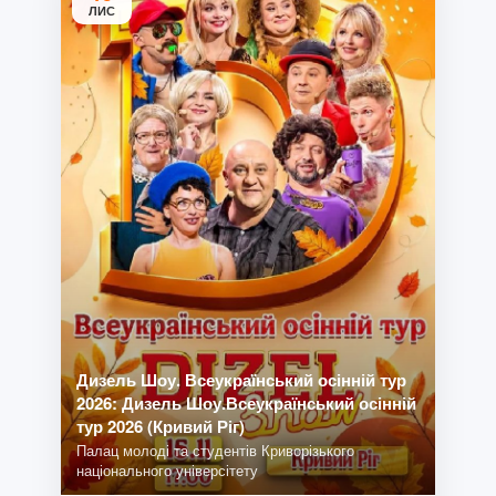
ЛИС
Дизель Шоу. Всеукраїнський осінній тур
2026: Дизель Шоу.Всеукраїнський осінній
тур 2026 (Кривий Ріг)
Палац молоді та студентів Криворізького
національного універсітету