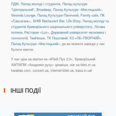
ПДМ
,
Палац молоді і студентів
,
Палац культури
"Центральний"
,
Broadway
,
Палац Культури «Мистецький»
,
Veranda Lounge
,
Палац Культури Північний
,
Family cafe
,
ПК
«Саксагань»
,
SHIB Restaurant Bar
,
Life Story
,
Палац молоді та
студентів Криворізького національного універсітету
,
Лісова
поляна
,
Ресторан «Lux»
,
Державний університет економіки і
технологій
,
TeаHouse, ТК Поштовий
,
КЗ «ПК»ТВОРЧИЙ»
,
Палац Культури «Мистецький»
, де ви можете завжди у нас
Купити квиток.
У нас ціна на квитки на «#Твій Пух 2.0». Криворізький
АМТМПМ «Академія руху» цікавіша, ніж на bilet.zt.ua,
karabas.com, concert.ua, internet-bilet.ua, kasa.in.ua!
ІНШІ ПОДІЇ