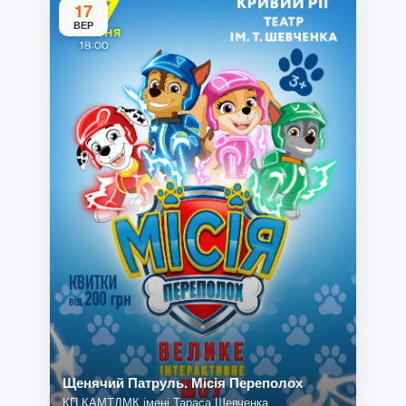
17
ВЕР
Щенячий Патруль. Місія Переполох
КП КАМТДМК імені Тараса Шевченка