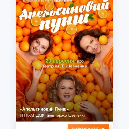
«Апельсиновий Пунш»
КП КАМТДМК імені Тараса Шевченка
ПРИДБАТИ КВИТОК