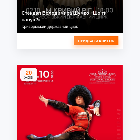
Стендап Володимира Шумко «Шо ти
клоун?»
Криворізький державний цирк
ПРИДБАТИ КВИТОК
20
ЖОВ