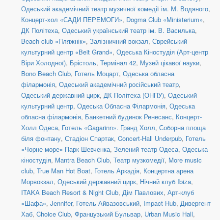
Одеський академічний театр музичної комедії ім. М. Водяного
,
Концерт-хол «САДИ ПЕРЕМОГИ»
,
Dogma Club «Ministerium»
,
ДК Політеха
,
Одеський український театр ім. В. Василька
,
Beach-club «Пляжнік»
,
Залізничний вокзал
,
Єврейський
культурний центр «Beit Grand»
,
Одеська Кіностудія (Арт-центр
Віри Холодної)
,
Брістоль
,
Термінал 42
,
Музей цікавої науки
,
Bono Beach Club
,
Готель Моцарт
,
Одеська обласна
філармонія
,
Одеський академічний російський театр
,
Одеський державний цирк
,
ДК Політеха (ОНПУ)
,
Одеський
культурний центр
,
Одеська Обласна Філармонія
,
Одеська
обласна філармонія
,
Банкетний будинок Ренесанс
,
Концерт-
Холл Одеса
,
Готель «Gagarinn». Гранд Холл
,
Соборна площа
біля фонтану
,
Стадіон Спартак
,
Concert-Hall Underpub
,
Готель
«Чорне море» Парк Шевченка
,
Зелений театр Одеса
,
Одеська
кіностудія
,
Mantra Beach Club
,
Театр музкомедії
,
More music
club
,
True Man Hot Boat
,
Готель Аркадія
,
Концертна арена
Морвокзал
,
Одеський державний цирк
,
Нічний клуб Ibiza
,
ITAKA Beach Resort & Night Club
,
Дім Павлових
,
Арт-клуб
«Шафа»
,
Jennifer
,
Готель Айвазовський
,
Impact Hub
,
Дивергент
Хаб
,
Choice Club
,
Французький Бульвар
,
Urban Music Hall
,