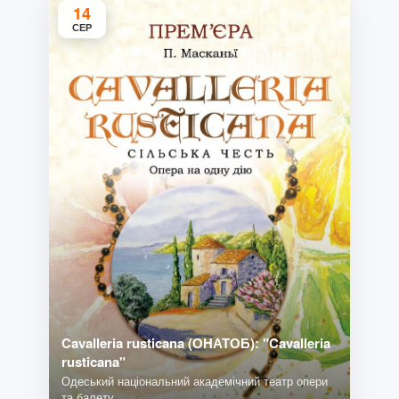
14
СЕР
Cavalleria rusticana (ОНАТОБ): "Cavalleria
rusticana"
Одеський національний академічний театр опери
та балету