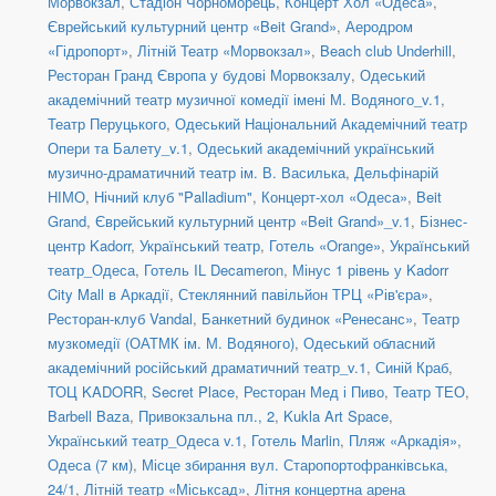
Морвокзал
,
Стадіон Чорноморець
,
Концерт Хол «Одеса»
,
Єврейський культурний центр «Beit Grand»
,
Аеродром
«Гідропорт»
,
Літній Театр «Морвокзал»
,
Beach club Underhill
,
Ресторан Гранд Європа у будові Морвокзалу
,
Одеський
академічний театр музичної комедії імені М. Водяного_v.1
,
Театр Перуцького
,
Одеський Національний Академічний театр
Опери та Балету_v.1
,
Одеський академічний український
музично-драматичний театр ім. В. Василька
,
Дельфінарій
НІМО
,
Нічний клуб "Palladium"
,
Концерт-хол «Одеса»
,
Beit
Grand
,
Єврейський культурний центр «Beit Grand»_v.1
,
Бізнес-
центр Kadorr
,
Український театр
,
Готель «Orange»
,
Український
театр_Одеса
,
Готель IL Decameron
,
Мінус 1 рівень у Kadorr
City Mall в Аркадії
,
Стеклянний павільйон ТРЦ «Рів'єра»
,
Ресторан-клуб Vandal
,
Банкетний будинок «Ренесанс»
,
Театр
музкомедії (ОАТМК ім. М. Водяного)
,
Одеський обласний
академічний російський драматичний театр_v.1
,
Синій Краб
,
ТОЦ KADORR
,
Secret Place
,
Ресторан Мед і Пиво
,
Театр ТЕО
,
Barbell Baza
,
Привокзальна пл., 2
,
Kukla Art Space
,
Український театр_Одеса v.1
,
Готель Marlin
,
Пляж «Аркадія»
,
Одеса (7 км)
,
Місце збирання вул. Старопортофранківська,
24/1
,
Літній театр «Міськсад»
,
Літня концертна арена