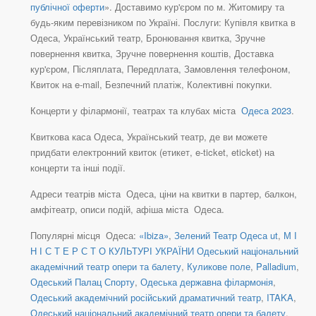
публічної оферти
». Доставимо кур'єром по м. Житомиру та
будь-яким перевізником по Україні. Послуги: Купівля квитка в
Одеса, Український театр, Бронювання квитка, Зручне
повернення квитка, Зручне повернення коштів, Доставка
кур'єром, Післяплата, Передплата, Замовлення телефоном,
Квиток на e-mail, Безпечний платіж, Колективні покупки.
Концерти у філармонії, театрах та клубах міста
Одеса 2023
.
Квиткова каса Одеса, Український театр, де ви можете
придбати електронний квиток (етикет, e-ticket, eticket) на
концерти та інші події.
Адреси театрів міста Одеса, ціни на квитки в партер, балкон,
амфітеатр, описи подій, афіша міста Одеса.
Популярні місця Одеса:
«Ibiza»
,
Зелений Театр Одеса ut
,
М І
Н І С Т Е Р С Т О КУЛЬТУРІ УКРАЇНИ Одеський національний
академічний театр опери та балету
,
Куликове поле
,
Palladium
,
Одеський Палац Спорту
,
Одеська державна філармонія
,
Одеський академічний російський драматичний театр
,
ITAKA
,
Одеський національний академічний театр опери та балету
,