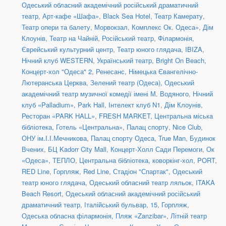
Одеський обласний академічний російський драматичний
театр
,
Арт-кафе «Шафа»
,
Black Sea Hotel
,
Театр Камерату
,
Театр опери та балету
,
Морвокзал
,
Комплекс Ок. Одеса»
,
Дім
Клоунів
,
Театр на Чайній
,
Російський театр
,
Філармонія
,
Єврейський культурний центр
,
Театр юного глядача
,
IBIZA
,
Нічний клуб WESTERN
,
Український театр
,
Bright On Beach
,
Концерт-хол "Одеса" 2
,
Ренесанс
,
Німецька Євангелічно-
Лютеранська Церква
,
Зелений театр (Одеса)
,
Одеський
академічний театр музичної комедії імені М. Водяного
,
Нічний
клуб «Palladium»
,
Park Hall
,
Інтелект клуб N1
,
Дім Клоунів
,
Ресторан «PARK HALL»
,
FRESH MARKET
,
Центральна міська
бібліотека
,
Готель «Центральна»
,
Палац спорту
,
Nice Club
,
ОНУ ім.І.І.Мечникова
,
Палац спорту Одеса
,
True Man
,
Будинок
Вчених
,
БЦ Kadorr City Mall
,
Концерт-Холл Сади Перемоги
,
Ок
«Одеса»
,
ТЕПЛО
,
Центральна бібліотека, коворкінг-хол
,
PORT
,
RED Line
,
Горпляж
,
Red Line
,
Стадіон "Спартак"
,
Одеський
театр юного глядача
,
Одеський обласний театр ляльок
,
ITAKA
Beach Resort
,
Одеський обласний академічний російський
драматичний театр
,
Італійський бульвар, 15
,
Горпляж
,
Одеська обласна філармонія
,
Пляж «Zanzibar»
,
Літній театр