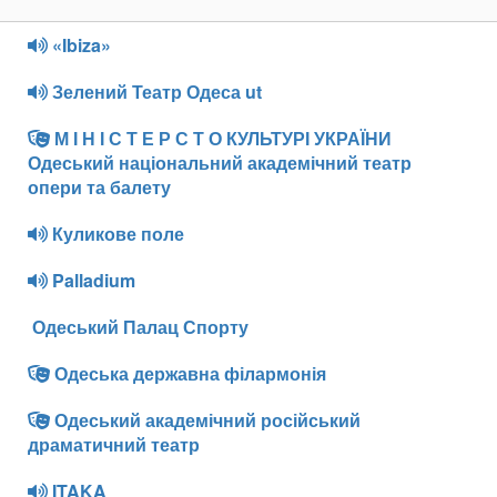
«Ibiza»
Зелений Театр Одеса ut
М І Н І С Т Е Р С Т О КУЛЬТУРІ УКРАЇНИ
Одеський національний академічний театр
опери та балету
Куликове поле
Palladium
Одеський Палац Спорту
Одеська державна філармонія
Одеський академічний російський
драматичний театр
ITAKA