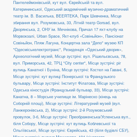
Пантелеймонівській
,
кут вул. Єврейській та вул.
Катерининської
,
Одеський академічний музично-драматичний
театр ім. В. Василька
,
BEERTEKA
,
Парк Шевченка
,
Місце
збирання вул. Розумовська, 33
,
Літній театр Gorsad
,
вул.
Дворянська, 2, ОНУ ім. Мечнікова
,
Причал 17 яхт-клубу на
Морвокзалі
,
Urban Space
,
Яхт-клуб «Совіньйон»
,
Пансіонат
Совіньйон
,
Пляж Лагуна
,
Концертна зала "Депо" музею КП
"Одесміськелектротранс"
,
Резиденція «Одеський дворик»
,
Археологічний музей
,
Місце зустрічі: вул. Рішельєвська, 78
,
вул. Приморська, 42
,
ТРЦ "City center"
,
Місце зустрічі: ріг
вулиць Канатної і Буніна
,
Місце зустрічі: Костел на Гавані, 5
,
Місце зустрічі: кут вулиці Піонерської та Французького
бульвару
,
Місце зустрічі: Інститут Філатова
,
Місце зустрічі:
Одеська кіностудія (Французький бульвар, 33)
,
Місце зустрічі:
Канатна, 8 – Морське училище ім. Марінеско (кінець на
Соборній площі)
,
Місце зустрічі: Літературний музей (вул.
Ланжеронівська, 2)
,
Місце зустрічі: 2-й Розумовський
провулок, 3-б
,
Місце зустрічі: Преображенська/Успенська вул.,
біля Собору
,
Місце зустрічі: кут вулиць Коблевської та
Ольгіївської
,
Місце зустрічі: Єврейська, 43 (біля будівлі СБУ)
,
Місце зустрічі: вулиця Мечникова, 104 (кінотеатр