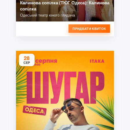
Калинова сопілка (ТЮГ Одеса): Калинова
сопілка
Одеський театр юного глядача
ПРИДБАТИ КВИТОК
28
СЕР