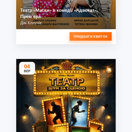
Театр «Маски» в комедії «Адвокат».
Прем`єра
Дім Клоунів
ПРИДБАТИ КВИТОК
04
ВЕР