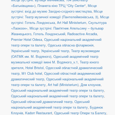
«Батьківщина»)
,
Планета кіно ТРЦ "City Center"
,
Місце
зустрічі: вхід до музею Західно-східного мистецтва
,
Місце
зустрічі: Театр музичної комедії (Пантелеймонівська, 3)
,
Місце
зустрічі: Готель Лондонська
,
Art Hall Ministerium
,
Скульптура
«Лаокоон»
,
Місце зустрічі: Пам'ятник Апельсину – бульвар
Жванецького
,
Готель Лондонський
,
Radioactive Arcadia
,
Premier Hotel Odesa
,
Одеський національний академічний
театр опери та балету
,
Одеська обласна філармонія
,
Український театр
,
Український театр
,
Театр музкомедии
(ОАТМК им. М. Водяного)
,
Одеський академічний театр
музикальної комедії імені М. Водяного_v.1
,
Театр юного
зрителя
,
Hotel Bristol
,
Одесский областной драматический
театр
,
М1 Club hotel
,
Одесский областной академический
драматический театр
,
Одеський національний академічний
театр опери та балету
,
Art hall (Ministerium)
,
Дом клоунов
,
Одеський національний академічний театр опери та балету
,
Одеський національний академічний театр опери та балету
,
Одеський обласний драматичний театр
,
Одеський
національний академічний театр опери та балету
,
Будинок
Клоунів
,
Kadorr Restaurant
,
Одеський театр Опери та Балету
,