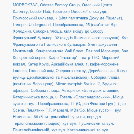
МОРВОКЗАЛ
,
Odessa Factory Group
,
Одеський Центр
Каякінгу
,
Louder Hub
,
Територія Одеської кіностудії
,
Приморський бульвар, 7 (біля пам'ятника Дюку де Рішельє)
,
Галерея Underground
,
Преображенська, 25 (пам'ятник Вірі
Холодній)
,
Соборна площа, біля входу до Собору
,
Французький бульвар, 32 (вхід із Шампанського провулка)
,
Кут
Французького та Італійського бульварів, біля паркування
Музкомедії
,
Конференц-зал Wall Street
,
Raziotel Маренеро
,
Зал
Концертний сервіс
,
Кафе "Екватор"
,
Театр ТЕО
,
Морський
вокзал, Катер Круїз
,
Аркадійська алея, 1, кафе-морожене
Lorenzo
,
Головний вхід Оперного театру
,
Дерибасівська, 9 (кут
вулиць Дерибасівської та Рішельєвської)
,
Соборна площа
(пам'ятник Воронцову)
,
Місце зустрічі: Буніна, 7
,
Будинок
офіцерів
,
Соборна площа
,
Авторинок «Біля двох стовпів»
,
Катерининська площа, 3
,
Готель «Олександрівський»
,
Місце
зустрічі: вул. Преображенська, 11 (Одеса Фектори Груп)
,
Двір
Scena
,
Пам'ятник Г.Г. Маразлі
,
MBarGo
,
Місце зустрічі: вул.
Ніжинська, 66 (біля трамвайної зупинки, поряд з
Тираспольською площею)
,
кут вул. Пушкінській та вул.
Пантелеймонівській
,
кут вул. Катерининської та вул.