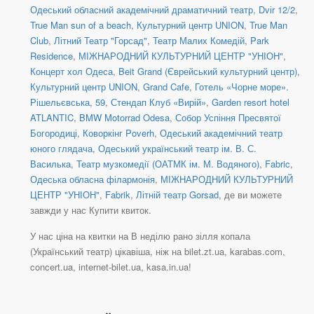
Одеський обласний академічний драматичний театр
,
Dvіr 12/2
,
True Man sun of a beach
,
Культурний центр UNION
,
True Man
Club
,
Літний Театр "Горсад"
,
Театр Малих Комедій
,
Park
Residence
,
МІЖНАРОДНИЙ КУЛЬТУРНИЙ ЦЕНТР "УНІОН"
,
Концерт хол Одеса
,
Beit Grand (Єврейський культурний центр)
,
Культурний центр UNION
,
Grand Cafe
,
Готель «Чорне море».
Рішельєвська, 59
,
Стендап Клуб «Вирій»
,
Garden resort hotel
ATLANTIC
,
BMW Motorrad Odesa
,
Собор Успіння Пресвятої
Богородиці
,
Коворкінг Poverh
,
Одеський академічний театр
юного глядача
,
Одеський український театр ім. В. С.
Василька
,
Театр музкомедії (ОАТМК ім. М. Водяного)
,
Fabric
,
Одеська обласна філармонія
,
МІЖНАРОДНИЙ КУЛЬТУРНИЙ
ЦЕНТР "УНІОН"
,
Fabrik
,
Літній театр Gorsad
, де ви можете
завжди у нас Купити квиток.
У нас ціна на квитки на В неділю рано зілля копала
(Український театр) цікавіша, ніж на bilet.zt.ua, karabas.com,
concert.ua, internet-bilet.ua, kasa.in.ua!