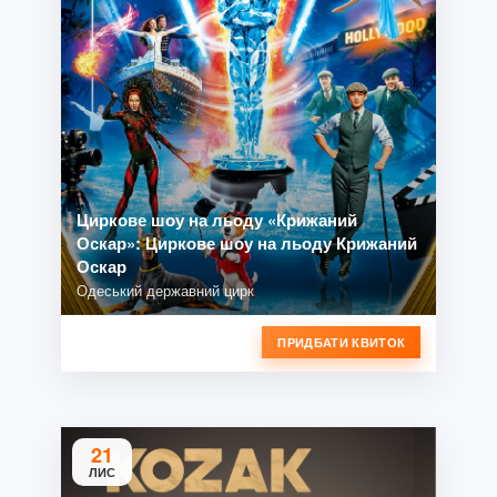
Циркове шоу на льоду «Крижаний
Оскар»: Циркове шоу на льоду Крижаний
Оскар
Одеський державний цирк
ПРИДБАТИ КВИТОК
21
ЛИС