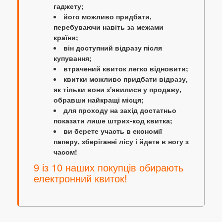
гаджету;
його можливо придбати,
перебуваючи навіть за межами
країни;
він доступний відразу після
купування;
втрачений квиток легко відновити;
квитки можливо придбати відразу,
як тільки вони з'явилися у продажу,
обравши найкращі місця;
для проходу на захід достатньо
показати лише штрих-код квитка;
ви берете участь в економії
паперу, зберіганні лісу і йдете в ногу з
часом!
9 із 10 наших покупців обирають
електронний квиток!