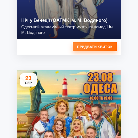
Ніч у Венеції (ОАТМК ім. М. Водяного)
Одеський академічний театр музичної комедії ім.
М. Водяного
ПРИДБАТИ КВИТОК
23
СЕР