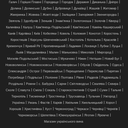
Галич
Горішні Плавні
Городище
Городок
Деражня
Диканька
Дніпро
Долина
Долинське
Дубно
Дубровиця
Дунаївці
Жашків
Житомир
Жмеринка
Жовква
Жовті води
Заліщики
Запоріжжя
Звенигородка
Звягель
Здолбунів
Зеньків
Знам'янка
Золотоноша
Золочів
Ківерці
Калинівка
Калуш
Кам'янець-Подільський
Кам'янське
Камінь-Каширський
Канів
Карлівка
Київ
Кобеляки
Ковель
Коломия
Конотоп
Коростень
Коростишів
Корсунь-Шевченківський
Костопіль
Котельва
Красилів
Кременчук
Кривий Ріг
Кропивницький
Ладижин
Лохвиця
Лубни
Луцьк
Львів
Магдалинівка
Малин
Маньковка
Миколаїв
Миргород
Могилів-Подольський
Мостиська
Мукачево
Ніжин
Нетішин
Новий Буг
Нововолинськ
Новомосковськ
Новояворівськ
Обухів
Ові́діополь
Одеса
Олександрія
Острог
Первомайськ
Перещепине
Переяслав
Пирятин
Погребище
Подільськ
Полонне
Полтава
Рівне
Радехів
Радомишль
Роздільна
Ромни
с. Бабурка
Сарни
Світловодськ
Свалява
Сквира
Сколе
Славута
Сміла
Сокаль
Старокостянтинів
Стрий
Суми
Тальне
Тернопіль
Тисмениця
Тростянець
Трускавець
Тульчин
Ужгород
Українка
Умань
Фастів
Харків
Хмільник
Хмельницький
Хорол
Хорошів
Христинівка
Хуст
Червоноград
Черкаси
Чернівці
Чернігів
Чорноморськ
Шепетівка
Южноукраїнськ
Яготин
Яремче
Магазин українського вина