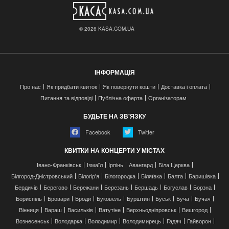
© 2026 KASA.COM.UA
ІНФОРМАЦІЯ
Про нас
Як придбати квиток
Як повернути кошти
Доставка і оплата
Питання та відповіді
Публічна оферта
Організаторам
БУДЬТЕ НА ЗВ'ЯЗКУ
Facebook
Twitter
КВИТКИ НА КОНЦЕРТИ У МІСТАХ
Івано-Франківськ
Ізмаїл
Ірпінь
Авангард
Біла Церква
Білгород-Дністровський
Білогір'я
Білогородка
Біляївка
Балта
Баришівка
Бердичів
Берегово
Бережани
Березань
Бершадь
Богуслав
Борзна
Бориспіль
Бровари
Броди
Буковель
Бурштин
Буськ
Буча
Бучач
Вінниця
Вараш
Васильків
Ватутіне
Верхньодніпровськ
Вишгород
Вознесенськ
Володарка
Володимир
Володимирець
Гадяч
Гайворон