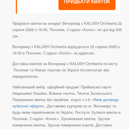
ПРИДБАТИ КВИТОК
Придбати квитки на концерт Вечорниці з KALUSH Orchestra 22
серпня 2026 о 16:00, Полонне, Стадіон «Колос» по ціні від 500
грн.
Вечорниці з KALUSH Orchestra відбудеться 22 серпня 2026 о
16:00 в Полонне, Стадіон «Колос» за адресою .
Доставка квитків на Вечорниці з KALUSH Orchestra по місту
Полонне та Новою поштою по Україні післяплатою або
передоплатою.
Найповніший вибір, офіційний продаж! Приймаємо карти
Нацкешбек! Кешбек, Вовина тисяча, Тисяча Зеленського.
Повернення квитка без проблем, згідно з п.6 «
Умов договору
публічної оферти
». Доставимо кур'єром по м. Житомиру та
будь-яким перевізником по Україні. Послуги: Купівля квитка в
Полонне, Стадіон «Колос», Бронювання квитка, Зручне
повернення квитка, Зручне повернення коштів, Доставка