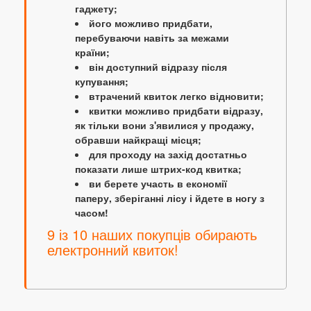
гаджету;
його можливо придбати,
перебуваючи навіть за межами
країни;
він доступний відразу після
купування;
втрачений квиток легко відновити;
квитки можливо придбати відразу,
як тільки вони з'явилися у продажу,
обравши найкращі місця;
для проходу на захід достатньо
показати лише штрих-код квитка;
ви берете участь в економії
паперу, зберіганні лісу і йдете в ногу з
часом!
9 із 10 наших покупців обирають
електронний квиток!