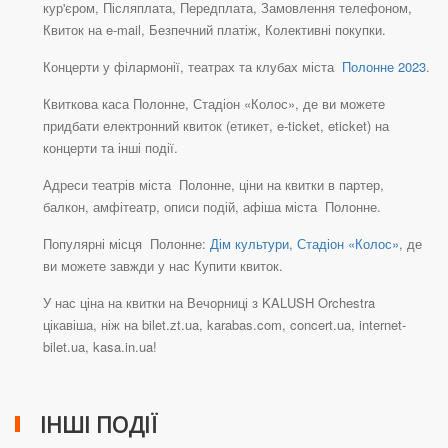
кур'єром, Післяплата, Передплата, Замовлення телефоном,
Квиток на e-mail, Безпечний платіж, Колективні покупки.
Концерти у філармонії, театрах та клубах міста
Полонне 2023
.
Квиткова каса Полонне, Стадіон «Колос», де ви можете
придбати електронний квиток (етикет, e-ticket, eticket) на
концерти та інші події.
Адреси театрів міста Полонне, ціни на квитки в партер,
балкон, амфітеатр, описи подій, афіша міста Полонне.
Популярні місця Полонне:
Дім культури
,
Стадіон «Колос»
, де
ви можете завжди у нас Купити квиток.
У нас ціна на квитки на Вечорниці з KALUSH Orchestra
цікавіша, ніж на bilet.zt.ua, karabas.com, concert.ua, internet-
bilet.ua, kasa.in.ua!
ІНШІ ПОДІЇ