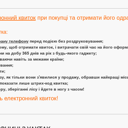
ронний квиток
при покупці та отримати його одра
тка:
крану телефону
перед подією без роздруковування;
ому, щоб отримати квиток, і витрачати свій час на його офор
 на добу 365 днів на рік з будь-якого гаджету;
аючи навіть за межами країни;
ування;
ти;
у, як тільки вони з'явилися у продажу, обравши найкращі міс
 показати лише штрих-код квитка;
у, зберіганні лісу і йдете в ногу з часом!
ь електронний квиток!