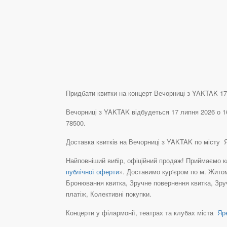
Придбати квитки на концерт Вечорниці з YAKTAK 17 л
Вечорниці з YAKTAK відбудеться 17 липня 2026 о 16
78500.
Доставка квитків на Вечорниці з YAKTAK по місту 
Найповніший вибір, офіційний продаж! Приймаємо ка
публічної оферти
». Доставимо кур'єром по м. Житом
Бронювання квитка, Зручне повернення квитка, Зру
платіж, Колективні покупки.
Концерти у філармонії, театрах та клубах міста
Яре