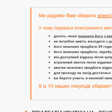
Ми радимо Вам обирати
елект
У чому переваги електронного кви
досить лише
показати його з е
не потрібно навіть виходити з д
його можливо придбати 24 години
його можливо придбати, перебув
він доступний відразу після куп
втрачений квиток легко віднови
квитки можливо придбати відраз
для проходу на захід достатньо
ви берете участь в економії папер
9 із 10 наших покупців обирают