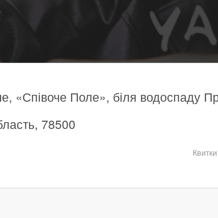
е, «Співоче Поле», біля водоспаду Про
бласть, 78500
Квитки