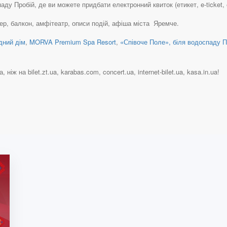
у Пробій, де ви можете придбати електронний квиток (етикет, e-ticket, et
тер, балкон, амфітеатр, описи подій, афіша міста Яремче.
дний дім
,
MORVA Premium Spa Resort
,
«Співоче Поле», біля водоспаду П
іж на bilet.zt.ua, karabas.com, concert.ua, internet-bilet.ua, kasa.in.ua!