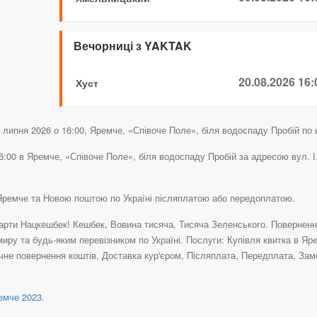
Вечорниці з YAKTAK
20.08.2026 16:
Хуст
ипня 2026 о 16:00, Яремче, «Співоче Поле», біля водоспаду Пробій по ці
:00 в Яремче, «Співоче Поле», біля водоспаду Пробій за адресою вул. І.
Яремче та Новою поштою по Україні післяплатою або передоплатою.
рти Нацкешбек! Кешбек, Вовина тисяча, Тисяча Зеленського. Повернення 
иру та будь-яким перевізником по Україні. Послуги: Купівля квитка в Яр
чне повернення коштів, Доставка кур'єром, Післяплата, Передплата, Зам
мче 2023
.