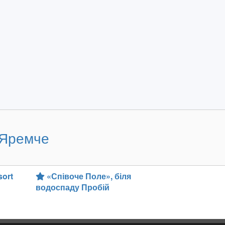
 Яремче
ort
«Співоче Поле», біля
водоспаду Пробій