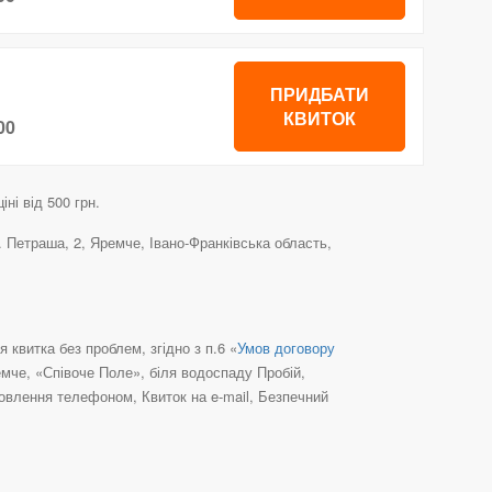
ПРИДБАТИ
КВИТОК
00
ні від 500 грн.
 Петраша, 2, Яремче, Івано-Франківська область,
квитка без проблем, згідно з п.6 «
Умов договору
емче, «Співоче Поле», біля водоспаду Пробій,
овлення телефоном, Квиток на e-mail, Безпечний