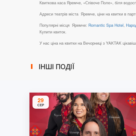
Квиткова каса Яремче, «Співоче Поле», біля водоспад
Адреси театрів міста Яремче, ціни на квитки в пар
Популярні місця Яремче:
Romantic Spa Hotel
,
Наро
Купити квиток.
У нас ціна на квитки на Вечорниці з YAKTAK цікавіша, н
ІНШІ ПОДІЇ
29
СЕР