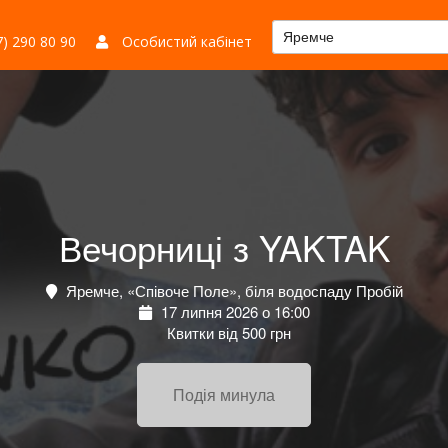
Яремче
) 290 80 90
Особистий кабінет
Вечорниці з YAKTAK
Яремче, «Співоче Поле», біля водоспаду Пробій
17 липня 2026 о 16:00
Квитки від 500 грн
Подія минула