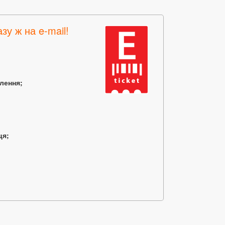
зу ж на e-mail!
млення;
ця;