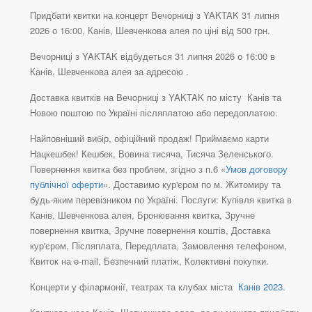
Придбати квитки на концерт Вечорниці з YAKTAK 31 липня
2026 о 16:00, Канів, Шевченкова алея по ціні від 500 грн.
Вечорниці з YAKTAK відбудеться 31 липня 2026 о 16:00 в
Канів, Шевченкова алея за адресою .
Доставка квитків на Вечорниці з YAKTAK по місту Канів та
Новою поштою по Україні післяплатою або передоплатою.
Найповніший вибір, офіційний продаж! Приймаємо карти
Нацкешбек! Кешбек, Вовина тисяча, Тисяча Зеленського.
Повернення квитка без проблем, згідно з п.6 «
Умов договору
публічної оферти
». Доставимо кур'єром по м. Житомиру та
будь-яким перевізником по Україні. Послуги: Купівля квитка в
Канів, Шевченкова алея, Бронювання квитка, Зручне
повернення квитка, Зручне повернення коштів, Доставка
кур'єром, Післяплата, Передплата, Замовлення телефоном,
Квиток на e-mail, Безпечний платіж, Колективні покупки.
Концерти у філармонії, театрах та клубах міста
Канів 2023
.