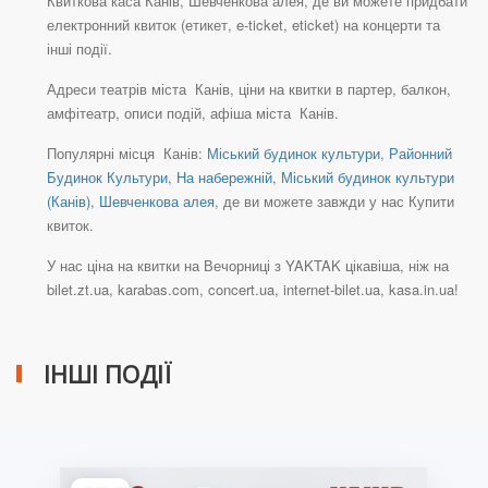
Квиткова каса Канів, Шевченкова алея, де ви можете придбати
електронний квиток (етикет, e-ticket, eticket) на концерти та
інші події.
Адреси театрів міста Канів, ціни на квитки в партер, балкон,
амфітеатр, описи подій, афіша міста Канів.
Популярні місця Канів:
Міський будинок культури
,
Районний
Будинок Культури
,
На набережній
,
Міський будинок культури
(Канів)
,
Шевченкова алея
, де ви можете завжди у нас Купити
квиток.
У нас ціна на квитки на Вечорниці з YAKTAK цікавіша, ніж на
bilet.zt.ua, karabas.com, concert.ua, internet-bilet.ua, kasa.in.ua!
ІНШІ ПОДІЇ