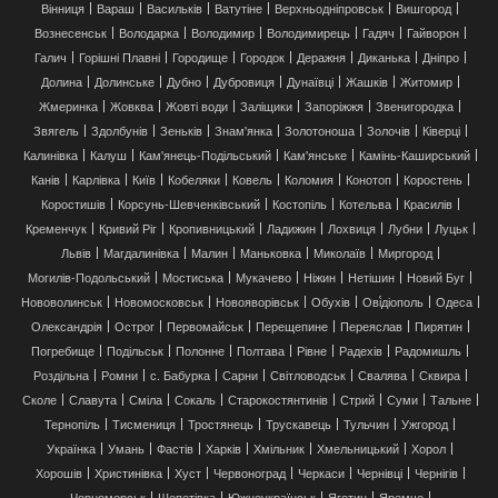
Вінниця
Вараш
Васильків
Ватутіне
Верхньодніпровськ
Вишгород
Вознесенськ
Володарка
Володимир
Володимирець
Гадяч
Гайворон
Галич
Горішні Плавні
Городище
Городок
Деражня
Диканька
Дніпро
Долина
Долинське
Дубно
Дубровиця
Дунаївці
Жашків
Житомир
Жмеринка
Жовква
Жовті води
Заліщики
Запоріжжя
Звенигородка
Звягель
Здолбунів
Зеньків
Знам'янка
Золотоноша
Золочів
Ківерці
Калинівка
Калуш
Кам'янець-Подільський
Кам'янське
Камінь-Каширський
Канів
Карлівка
Київ
Кобеляки
Ковель
Коломия
Конотоп
Коростень
Коростишів
Корсунь-Шевченківський
Костопіль
Котельва
Красилів
Кременчук
Кривий Ріг
Кропивницький
Ладижин
Лохвиця
Лубни
Луцьк
Львів
Магдалинівка
Малин
Маньковка
Миколаїв
Миргород
Могилів-Подольський
Мостиська
Мукачево
Ніжин
Нетішин
Новий Буг
Нововолинськ
Новомосковськ
Новояворівськ
Обухів
Ові́діополь
Одеса
Олександрія
Острог
Первомайськ
Перещепине
Переяслав
Пирятин
Погребище
Подільськ
Полонне
Полтава
Рівне
Радехів
Радомишль
Роздільна
Ромни
с. Бабурка
Сарни
Світловодськ
Свалява
Сквира
Сколе
Славута
Сміла
Сокаль
Старокостянтинів
Стрий
Суми
Тальне
Тернопіль
Тисмениця
Тростянець
Трускавець
Тульчин
Ужгород
Українка
Умань
Фастів
Харків
Хмільник
Хмельницький
Хорол
Хорошів
Христинівка
Хуст
Червоноград
Черкаси
Чернівці
Чернігів
Чорноморськ
Шепетівка
Южноукраїнськ
Яготин
Яремче