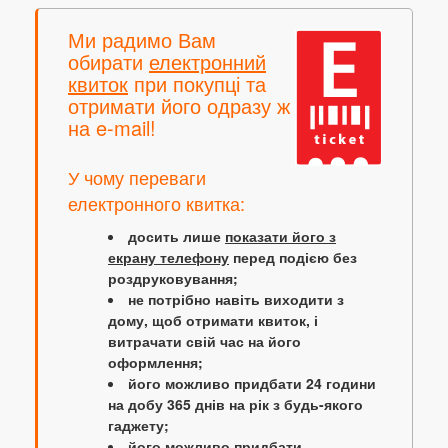
Ми радимо Вам
обирати
електронний
квиток
при покупці та
отримати його одразу ж
на e-mail!
У чому переваги
електронного квитка:
досить лише
показати його з
екрану телефону
перед подією без
роздруковування;
не потрібно навіть виходити з
дому, щоб отримати квиток, і
витрачати свій час на його
оформлення;
його можливо придбати 24 години
на добу 365 днів на рік з будь-якого
гаджету;
його можливо придбати,