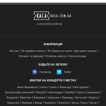
© 2026 KASA.COM.UA
ІНФОРМАЦІЯ
Про нас
Як придбати квиток
Як повернути кошти
Доставка і оплата
Питання та відповіді
Публічна оферта
Організаторам
БУДЬТЕ НА ЗВ'ЯЗКУ
Facebook
Twitter
КВИТКИ НА КОНЦЕРТИ У МІСТАХ
Івано-Франківськ
Ізмаїл
Ірпінь
Авангард
Біла Церква
Білгород-Дністровський
Білогір'я
Білогородка
Біляївка
Балта
Баришівка
Бердичів
Берегово
Бережани
Березань
Бершадь
Богуслав
Борзна
Бориспіль
Бровари
Броди
Буковель
Бурштин
Буськ
Буча
Бучач