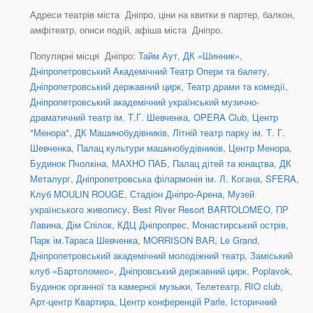
Адреси театрів міста Дніпро, ціни на квитки в партер, балкон,
амфітеатр, описи подій, афіша міста Дніпро.
Популярні місця Дніпро:
Тайм Аут
,
ДК «Шинник»
,
Дніпропетровський Академічний Театр Опери та балету
,
Дніпропетровський державний цирк
,
Театр драми та комедії
,
Дніпропетровський академічний український музично-
драматичний театр ім. Т.Г. Шевченка
,
OPERA Club
,
Центр
"Менора"
,
ДК Машинобудівників
,
Літній театр парку ім. Т. Г.
Шевченка
,
Палац культури машинобудівників
,
Центр Менора,
Будинок Пчолкіна
,
МАХНО ПАБ
,
Палац дітей та юнацтва
,
ДК
Металург
,
Дніпропетровська філармонія ім. Л. Когана
,
SFERA
,
Клуб MOULIN ROUGE
,
Стадіон Дніпро-Арена
,
Музей
українського живопису
,
Best River Resort BARTOLOMEO
,
ПР
Лавина
,
Дім Спілок
,
КДЦ Дніпропрес
,
Монастирський острів
,
Парк ім.Тараса Шевченка
,
MORRISON BAR
,
Le Grand
,
Дніпропетровський академічний молодіжний театр
,
Заміський
клуб «Бартоломео»
,
Дніпровський державний цирк
,
Poplavok
,
Будинок органної та камерної музыки
,
Телетеатр
,
RIO club
,
Арт-центр Квартира
,
Центр конференцій Parle
,
Історичний