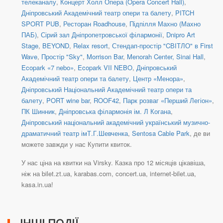
телеканалу
,
Концерт Холл Опера (Opera Concert Hall)
,
Дніпровський Академічний театр опери та балету
,
PITCH
SPORT PUB
,
Ресторан Roadhouse
,
Підпілля Махно (Махно
ПАБ)
,
Сірий зал Дніпропетровської філармонії
,
Dnipro Art
Stage
,
BEYOND
,
Relax resort
,
Стендап-простір "CВІТЛО" в First
Wave
,
Простір "Sky"
,
Morrison Bar
,
Menorah Center, Sinai Hall
,
Ecopark «7 nebo»
,
Ecopark VII NEBO
,
Дніпровський
Академічний театр опери та балету
,
Центр «Менора»
,
Дніпровський Національний Академічний театр опери та
балету
,
PORT wine bar
,
ROOF42
,
Парк розваг «Перший Легіон»
,
ПК Шинник
,
Дніпровська філармонія ім. Л Когана
,
Дніпровський національний академічний український музично-
драматичний театр імТ.Г.Шевченка
,
Sentosa Cable Park
, де ви
можете завжди у нас Купити квиток.
У нас ціна на квитки на Virsky. Казка про 12 місяців цікавіша,
ніж на bilet.zt.ua, karabas.com, concert.ua, internet-bilet.ua,
kasa.in.ua!