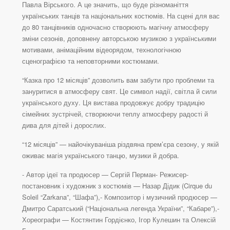
Павла Вірського. А це значить, що буде різноманіття
українських танців та національних костюмів. На сцені для вас
до 80 танцівників одночасно створюють магічну атмосферу
зміни сезонів, доповнену авторською музикою з українськими
мотивами, анімаційним відеорядом, технологічною
сценографією та неповторними костюмами.
“Казка про 12 місяців” дозволить вам забути про проблеми та
зануритися в атмосферу свят. Це символ надії, світла й сили
українського духу. Ця вистава продовжує добру традицію
сімейних зустрічей, створюючи теплу атмосферу радості й
дива для дітей і дорослих.
“12 місяців” — найочікуваніша різдвяна прем’єра сезону, у якій
оживає магія українського танцю, музики й добра.
- Автор ідеї та продюсер — Сергій Перман- Режисер-
постановник і художник з костюмів — Назар Дідик (Cirque du
Soleil “Zarkana”, “Шафа”),- Композитор і музичний продюсер —
Дмитро Саратський (“Національна легенда України”, “Кабаре”),-
Хореографи — Костянтин Гордієнко, Ігор Кулешин та Олексій