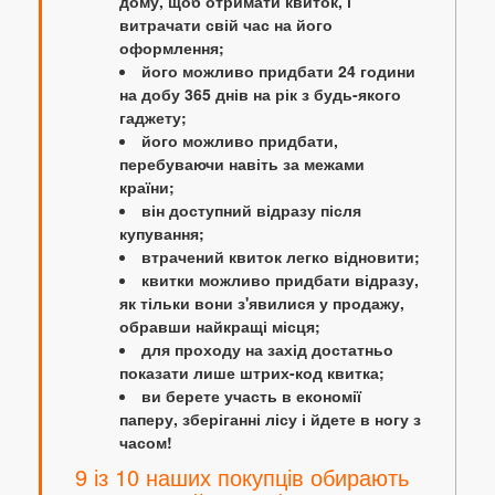
дому, щоб отримати квиток, і
витрачати свій час на його
оформлення;
його можливо придбати 24 години
на добу 365 днів на рік з будь-якого
гаджету;
його можливо придбати,
перебуваючи навіть за межами
країни;
він доступний відразу після
купування;
втрачений квиток легко відновити;
квитки можливо придбати відразу,
як тільки вони з'явилися у продажу,
обравши найкращі місця;
для проходу на захід достатньо
показати лише штрих-код квитка;
ви берете участь в економії
паперу, зберіганні лісу і йдете в ногу з
часом!
9 із 10 наших покупців обирають