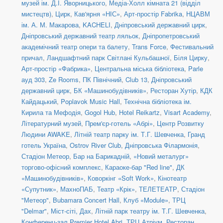
музей ім. Д.І. Яворницького
,
Медіа-Холл кімната 21 (відділ
мистецтв)
,
Цирк
,
Кав'ярня «НІС»
,
Арт-простір Fabrika
,
НЦАВМ
ім. А. М. Макарова
,
KACHELI
,
Дніпровський державний цирк
,
Дніпровський державний театр ляльок
,
Дніпропетровський
академічний театр опери та балету
,
Trans Force
,
Фестивальний
причал
,
Ландшафтний парк Світлані Кульбашної
,
Біля Цирку
,
Арт-простір «Фабрика»
,
Центральна міська бібліотека
,
Parle
ауд 303
,
Ze Rooms
,
ПК Північний
,
Club 13
,
Дніпровський
державний цирк
,
БК «Машинобудівників»
,
Ресторан Хутір
,
КДК
Кайдацький
,
Poplavok Music Hall
,
Технічна бібліотека ім.
Кирила та Мефодія
,
Gogol Hub
,
Hotel Reikartz
,
Visart Academy
,
Літературний музей
,
Прем'єр-готель «Абрі»
,
Центр Розвитку
Людини AWAKE
,
Літній театр парку ім. Т.Г. Шевченка
,
Гранд
готель Україна
,
Ostrov River Club
,
Дніпровська Філармонія
,
Стадіон Метеор
,
Бар на Барикадній
,
«Новий металург»
торгово-офісний комплекс
,
Караоке-бар "Red line"
,
ДК
«Машинобудівників»
,
Коворкінг «Soft Work»
,
Кінотеатр
«Супутник»
,
МахноПАБ
,
Театр «Крік»
,
ТЕЛЕТЕАТР
,
Стадіон
"Метеор"
,
Bubamara Concert Hall
,
Клуб «Module»
,
ТРЦ
"Delmar"
,
Міст-сіті, Дах
,
Літній парк театру ім. Т.Г. Шевченка
,
Конференц-зал Premier Hotel Abri
,
ТРЦ Атріум, Ресторан