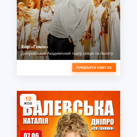
Хор «Гомін»
Дніпровський Академічний театр опери та балету
ПРИДБАТИ КВИТОК
12
ЖОВ