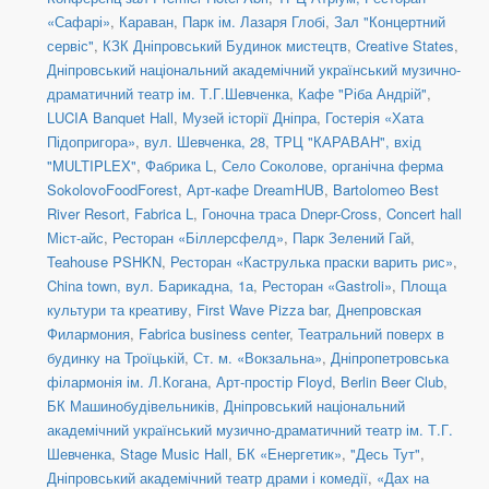
«Сафарі»
,
Караван
,
Парк ім. Лазаря Глобі
,
Зал "Концертний
сервіс"
,
КЗК Дніпровський Будинок мистецтв
,
Creative States
,
Дніпровський національний академічний український музично-
драматичний театр ім. Т.Г.Шевченка
,
Кафе "Ріба Андрій"
,
LUCIA Banquet Hall
,
Музей історії Дніпра
,
Гостерія «Хата
Підопригора»
,
вул. Шевченка, 28
,
ТРЦ "КАРАВАН", вхід
"MULTIPLEX"
,
Фабрика L
,
Село Соколове, органічна ферма
SokolovoFoodForest
,
Арт-кафе DreamHUB
,
Bartolomeo Best
River Resort
,
Fabrica L
,
Гоночна траса Dnepr-Cross
,
Concert hall
Міст-айс
,
Ресторан «Біллерсфелд»
,
Парк Зелений Гай
,
Teahouse PSHKN
,
Ресторан «Каструлька праски варить рис»
,
China town, вул. Барикадна, 1а
,
Ресторан «Gastroli»
,
Площа
культури та креативу
,
First Wave Pizza bar
,
Днепровская
Филармония
,
Fabrica business center
,
Театральний поверх в
будинку на Троїцькій
,
Ст. м. «Вокзальна»
,
Дніпропетровська
філармонія ім. Л.Когана
,
Арт-простір Floyd
,
Berlin Beer Club
,
БК Машинобудівельників
,
Дніпровський національний
академічний український музично-драматичний театр ім. Т.Г.
Шевченка
,
Stage Music Hall
,
БК «Енергетик»
,
"Десь Тут"
,
Дніпровський академічний театр драми і комедії
,
«Дах на