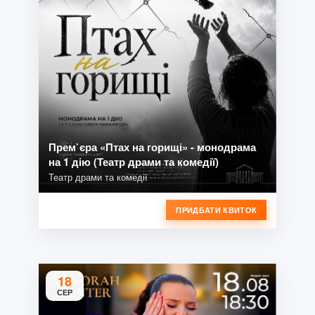
Прем`єра «Птах на горищі» - монодрама
на 1 дію (Театр драми та комедії)
Театр драми та комедії
ПРИДБАТИ КВИТОК
18
СЕР