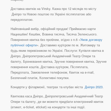
Доставка квитків на Virsky. Казка про 12 місяців по місту
Дніпро та Новою поштою по Україні післяплатою або
передоплатою.
Найповніший вибір, офіційний продаж! Приймаємо карти
Нацкешбек! Кешбек, Вовина тисяча, Тисяча Зеленського.
Повернення квитка без проблем, згідно з п.6 «
Умов договору
публічної оферти
». Доставимо кур'єром по м. Житомиру та
будь-яким перевізником по Україні. Послуги: Купівля квитка в
Дніпро, Дніпропетровський Академічний Театр Опери та
балету, Бронювання квитка, Зручне повернення квитка, Зручне
повернення коштів, Доставка кур'єром, Післяплата,
Передплата, Замовлення телефоном, Квиток на e-mail,
Безпечний платіж, Колективні покупки.
Концерти у філармонії, театрах та клубах міста
Дніпро 2023
.
Квиткова каса Дніпро, Дніпропетровський Академічний Театр
Опери та балету, де ви можете придбати електронний квиток
(етикет, e-ticket, eticket) на концерти та інші події.