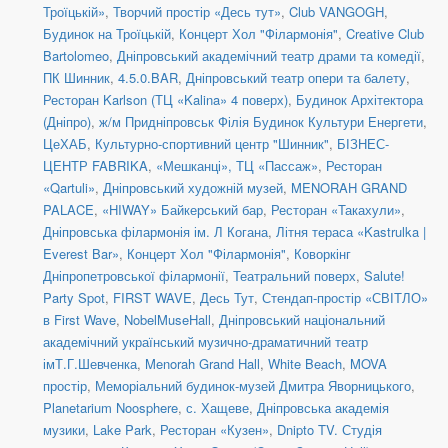
Троїцькій»
,
Творчий простір «Десь тут»
,
Club VANGOGH
,
Будинок на Троїцькій
,
Концерт Хол "Філармонія"
,
Creative Club
Bartolomeo
,
Дніпровський академічний театр драми та комедії
,
ПК Шинник
,
4.5.0.BAR
,
Дніпровський театр опери та балету
,
Ресторан Karlson (ТЦ «Kalina» 4 поверх)
,
Будинок Архітектора
(Дніпро)
,
ж/м Придніпровськ Філія Будинок Культури Енергети
,
ЦеХАБ
,
Культурно-спортивний центр "Шинник"
,
БІЗНЕС-
ЦЕНТР FABRIKA
,
«Мешканці», ТЦ «Пассаж»
,
Ресторан
«Qartuli»
,
Дніпровський художній музей
,
MENORAH GRAND
PALACE
,
«HIWAY» Байкерський бар
,
Ресторан «Такахули»
,
Дніпровська філармонія ім. Л Когана
,
Літня тераса «Kastrulka |
Everest Bar»
,
Концерт Хол "Філармонія"
,
Коворкінг
Дніпропетровської філармонії
,
Театральний поверх
,
Salute!
Party Spot
,
FIRST WAVE
,
Десь Тут
,
Стендап-простір «СВІТЛО»
в First Wave
,
NobelMuseHall
,
Дніпровський національний
академічний український музично-драматичний театр
імТ.Г.Шевченка
,
Menorah Grand Hall
,
White Beach
,
MOVA
простір
,
Меморіальний будинок-музей Дмитра Яворницького
,
Planetarium Noosphere
,
с. Хащеве
,
Дніпровська академія
музики
,
Lake Park
,
Ресторан «Кузен»
,
Dnipto TV. Студія