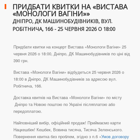
ПРИДБАТИ КВИТКИ НА «ВИСТАВА
«МОНОЛОГИ ВАГІНИ»»
ДНІПРО, ДК МАШИНОБУДІВНИКІВ, ВУЛ.
РОБІТНИЧА, 166 - 25 ЧЕРВНЯ 2026 О 18:00
Придбати квитки на концерт Вистава «Монологи Вагіни» 25
червня 2026 о 18:00, Дніпро, ДК Машинобудівників по ціні від
390 грн.
Вистава «Монологи Вагіни» відбудеться 25 червня 2026 о
18:00 в Дніпро, ДК Машинобудівників за адресою вул.
Робітнича, 166.
Доставка квитків на Вистава «Монологи Вагіни» по місту
Дніпро та Новою поштою по Україні післяплатою або
передоплатою.
Найповніший вибір, офіційний продаж! Приймаємо карти
Нацкешбек! Кешбек, Вовина тисяча, Тисяча Зеленського.
Повернення квитка без проблем, згідно з п.6 «
Умов договору