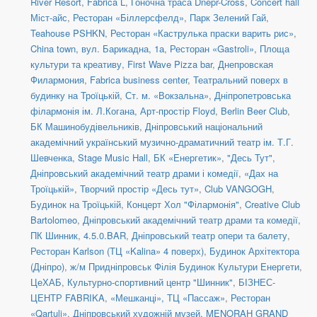
River Resort
,
Fabrica L
,
Гоночна траса Dnepr-Cross
,
Concert hall
Міст-айс
,
Ресторан «Біллерсфелд»
,
Парк Зелений Гай
,
Teahouse PSHKN
,
Ресторан «Каструлька праски варить рис»
,
China town, вул. Барикадна, 1а
,
Ресторан «Gastroli»
,
Площа
культури та креативу
,
First Wave Pizza bar
,
Днепровская
Филармония
,
Fabrica business center
,
Театральний поверх в
будинку на Троїцькій
,
Ст. м. «Вокзальна»
,
Дніпропетровська
філармонія ім. Л.Когана
,
Арт-простір Floyd
,
Berlin Beer Club
,
БК Машинобудівельників
,
Дніпровський національний
академічний український музично-драматичний театр ім. Т.Г.
Шевченка
,
Stage Music Hall
,
БК «Енергетик»
,
"Десь Тут"
,
Дніпровський академічний театр драми і комедії
,
«Дах на
Троїцькій»
,
Творчий простір «Десь тут»
,
Club VANGOGH
,
Будинок на Троїцькій
,
Концерт Хол "Філармонія"
,
Creative Club
Bartolomeo
,
Дніпровський академічний театр драми та комедії
,
ПК Шинник
,
4.5.0.BAR
,
Дніпровський театр опери та балету
,
Ресторан Karlson (ТЦ «Kalina» 4 поверх)
,
Будинок Архітектора
(Дніпро)
,
ж/м Придніпровськ Філія Будинок Культури Енергети
,
ЦеХАБ
,
Культурно-спортивний центр "Шинник"
,
БІЗНЕС-
ЦЕНТР FABRIKA
,
«Мешканці», ТЦ «Пассаж»
,
Ресторан
«Qartuli»
,
Дніпровський художній музей
,
MENORAH GRAND