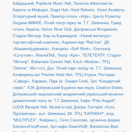
Кайдацький
,
Poplavok Music Hall
,
Технічна бібліотека ім.
Кирила та Мефодія
,
Gogol Hub
,
Hotel Reikartz
,
Visart Academy
,
Літературний музей
,
Прем'єр-готель «Абрі»
,
Центр Розвитку
Людини AWAKE
,
Літній театр парку ім. Т.Г. Шевченка
,
Гранд
готель Україна
,
Ostrov River Club
,
Дніпровська Філармонія
,
Стадіон Метеор
,
Бар на Барикадній
,
«Новий металург»
торгово-офісний комплекс
,
Караоке-бар "Red line"
,
ДК
«Машинобудівників»
,
Коворкінг «Soft Work»
,
Кінотеатр
«Супутник»
,
МахноПАБ
,
Театр «Крік»
,
ТЕЛЕТЕАТР
,
Стадіон
"Метеор"
,
Bubamara Concert Hall
,
Клуб «Module»
,
ТРЦ
"Delmar"
,
Міст-сіті, Дах
,
Літній парк театру ім. Т.Г. Шевченка
,
Конференц-зал Premier Hotel Abri
,
ТРЦ Атріум, Ресторан
«Сафарі»
,
Караван
,
Парк ім. Лазаря Глобі
,
Зал "Концертний
сервіс"
,
КЗК Дніпровський Будинок мистецтв
,
Creative States
,
Дніпровський національний академічний український музично-
драматичний театр ім. Т.Г.Шевченка
,
Кафе "Ріба Андрій"
,
LUCIA Banquet Hall
,
Музей історії Дніпра
,
Гостерія «Хата
Підопригора»
,
вул. Шевченка, 28
,
ТРЦ "КАРАВАН", вхід
"MULTIPLEX"
,
Фабрика L
,
Село Соколове, органічна ферма
SokolovoFoodForest
,
Арт-кафе DreamHUB
,
Bartolomeo Best