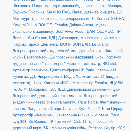
Шевченка
,
Палац культури машинобудівників
,
Центр Менора,
Будинок Пчолкіна
,
МАХНО ПАБ
,
Палац дітей та юнацтва
,
ДК
Металург
,
Дніпропетровська філармонія ім. Л. Когана
,
SFERA
,
Клуб MOULIN ROUGE
,
Стадіон Дніпро-Арена
,
Музей
українського живопису
,
Best River Resort BARTOLOMEO
,
ПР
Лавина
,
Дім Спілок
,
КДЦ Дніпропрес
,
Монастирський острів
,
Парк ім.Тараса Шевченка
,
MORRISON BAR
,
Le Grand
,
Дніпропетровський академічний молодіжний театр
,
Заміський
клуб «Бартоломео»
,
Дніпровський державний цирк
,
Poplavok
,
Будинок органної та камерної музыки
,
Телетеатр
,
RIO club
,
Арт-центр Квартира
,
Центр конференцій Parle
,
Історичний
музей ім. Д.І. Яворницького
,
Медіа-Холл кімната 21 (відділ
мистецтв)
,
Цирк
,
Кав'ярня «НІС»
,
Арт-простір Fabrika
,
НЦАВМ
ім. А. М. Макарова
,
KACHELI
,
Дніпровський державний цирк
,
Дніпровський державний театр ляльок
,
Дніпропетровський
академічний театр опери та балету
,
Trans Force
,
Фестивальний
причал
,
Ландшафтний парк Світлані Кульбашної
,
Біля Цирку
,
Арт-простір «Фабрика»
,
Центральна міська бібліотека
,
Parle
ауд 303
,
Ze Rooms
,
ПК Північний
,
Club 13
,
Дніпровський
державний цирк
,
БК «Машинобудівників»
,
Ресторан Хутір
,
КДК