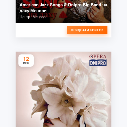
American Jazz Songs & Dnipro Big Band на
даху Менори
Центр "Менора"
ПРИДБАТИ КВИТОК
12
ВЕР