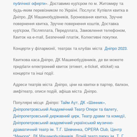
публічної оферти
». Доставимо кур'єром по м. Житомиру та
будь-яким перевізником по Україні. Послуги: Купівля квитка в
Дніпро, ДК Машинобудівників, Бронювання квитка, Зручне
повернення квитка, Зручне повернення коштів, Доставка
кур'єром, Післяплата, Передплата, Замовлення телефоном,
Квиток на e-mail, Безпечний платіж, Колективні покупки.
Концерти у філармонії, театрах та клубах міста
Дніпро 2023
.
Квиткова каса Дніпро, ДК Машинобудівників, де ви можете
придбати електронний квиток (етикет, e-ticket, eticket) на
концерти та інші події.
Адреси театрів міста Дніпро, ціни на квитки в партер, балкон,
амфітеатр, описи подій, афіша міста Дніпро.
Популярні місця Дніпро:
Тайм Аут
,
ДК «Шинник»
,
Дніпропетровський Академічний Театр Опери та балету
,
Дніпропетровський державний цирк
,
Театр драми та комедії
,
Дніпропетровський академічний український музично-
драматичний театр ім. Т.Г. Шевченка
,
OPERA Club
,
Центр
"Менора"
,
ДК Машинобудівників
,
Літній театр парку ім. Т. Г.