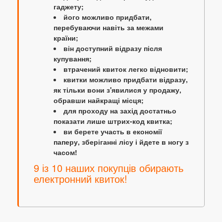
гаджету;
його можливо придбати,
перебуваючи навіть за межами
країни;
він доступний відразу після
купування;
втрачений квиток легко відновити;
квитки можливо придбати відразу,
як тільки вони з'явилися у продажу,
обравши найкращі місця;
для проходу на захід достатньо
показати лише штрих-код квитка;
ви берете участь в економії
паперу, зберіганні лісу і йдете в ногу з
часом!
9 із 10 наших покупців обирають
електронний квиток!