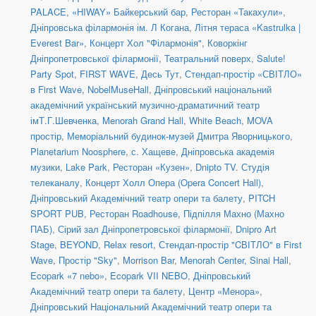
PALACE
,
«HIWAY» Байкерський бар
,
Ресторан «Такахули»
,
Дніпровська філармонія ім. Л Когана
,
Літня тераса «Kastrulka |
Everest Bar»
,
Концерт Хол "Філармонія"
,
Коворкінг
Дніпропетровської філармонії
,
Театральний поверх
,
Salute!
Party Spot
,
FIRST WAVE
,
Десь Тут
,
Стендап-простір «СВІТЛО»
в First Wave
,
NobelMuseHall
,
Дніпровський національний
академічний український музично-драматичний театр
імТ.Г.Шевченка
,
Menorah Grand Hall
,
White Beach
,
MOVA
простір
,
Меморіальний будинок-музей Дмитра Яворницького
,
Planetarium Noosphere
,
с. Хащеве
,
Дніпровська академія
музики
,
Lake Park
,
Ресторан «Кузен»
,
Dnipto TV. Студія
телеканалу
,
Концерт Холл Опера (Opera Concert Hall)
,
Дніпровський Академічний театр опери та балету
,
PITCH
SPORT PUB
,
Ресторан Roadhouse
,
Підпілля Махно (Махно
ПАБ)
,
Сірий зал Дніпропетровської філармонії
,
Dnipro Art
Stage
,
BEYOND
,
Relax resort
,
Стендап-простір "CВІТЛО" в First
Wave
,
Простір "Sky"
,
Morrison Bar
,
Menorah Center, Sinai Hall
,
Ecopark «7 nebo»
,
Ecopark VII NEBO
,
Дніпровський
Академічний театр опери та балету
,
Центр «Менора»
,
Дніпровський Національний Академічний театр опери та