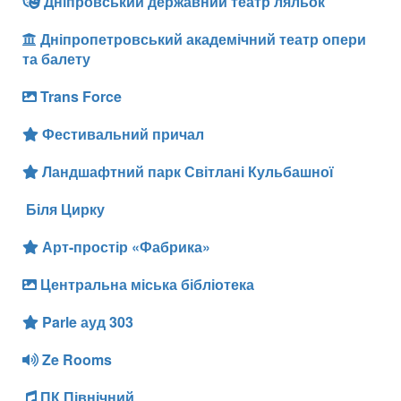
Дніпровський державний театр ляльок
Дніпропетровський академічний театр опери
та балету
Trans Force
Фестивальний причал
Ландшафтний парк Світлані Кульбашної
Біля Цирку
Арт-простір «Фабрика»
Центральна міська бібліотека
Parle ауд 303
Ze Rooms
ПК Північний