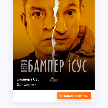
Бампер і Сус
ДК «Шинник»
ПРИДБАТИ КВИТОК