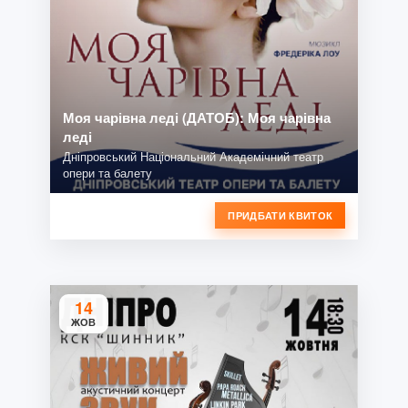
Моя чарівна леді (ДАТОБ): Моя чарівна
леді
Дніпровський Національний Академічний театр
опери та балету
ПРИДБАТИ КВИТОК
14
ЖОВ