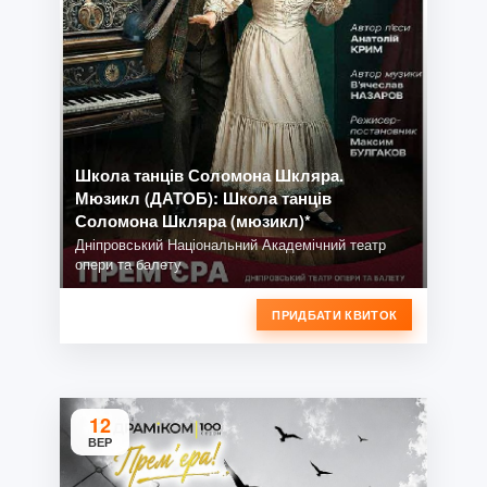
Школа танців Соломона Шкляра.
Мюзикл (ДАТОБ): Школа танців
Соломона Шкляра (мюзикл)*
Дніпровський Національний Академічний театр
опери та балету
ПРИДБАТИ КВИТОК
12
ВЕР