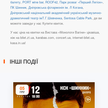
балету
,
PORT wine bar
,
ROOF42
,
Парк розваг «Перший Легіон»
,
ПК Шинник
,
Дніпровська філармонія ім. Л Когана
,
Дніпровський національний академічний український музично-
драматичний театр імТ.Г.Шевченка
,
Sentosa Cable Park
, де ви
можете завжди у нас Купити квиток.
У нас ціна на квитки на Вистава «Монологи Вагіни» цікавіша,
ніж на bilet.zt.ua, karabas.com, concert.ua, internet-bilet.ua,
kasa.in.ua!
ІНШІ ПОДІЇ
05
ГРУ