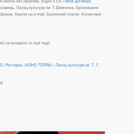
квитка без проблем, згідно з п.6 «
Умов договору
рускавець, Палац культури ім. Т.Шевченка, Бронювання
фоном, Квиток на e-mail, Безпечний платіж, Колективні
) на концерти та інші події.
HO
,
Ресторан «SOHO TERRA»
,
Палац культури ім. Т. Г.
a!