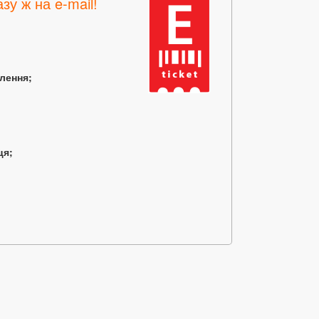
зу ж на e-mail!
млення;
ця;