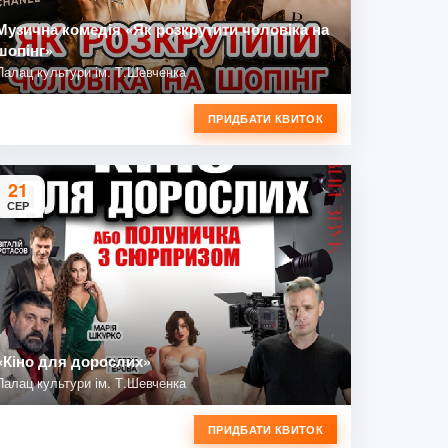
Музична комедія «Як розкрутити чоловіка на
шопінг»
Палац культури ім. Т.Шевченка
ПРИДБАТИ КВИТОК
21
СЕР
«Кіно для дорослих»
Палац культури ім. Т.Шевченка
ПРИДБАТИ КВИТОК