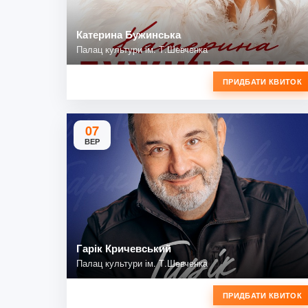
Катерина Бужинська
Палац культури ім. Т.Шевченка
ПРИДБАТИ КВИТОК
07
ВЕР
Гарік Кричевський
Палац культури ім. Т.Шевченка
ПРИДБАТИ КВИТОК