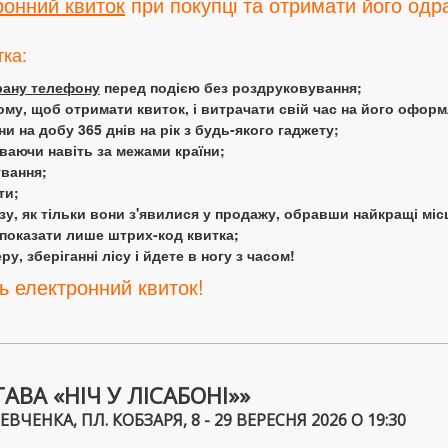
ронний квиток
при покупці та отримати його одра
тка:
крану телефону
перед подією без роздруковування;
ому, щоб отримати квиток, і витрачати свій час на його офор
 на добу 365 днів на рік з будь-якого гаджету;
аючи навіть за межами країни;
ування;
ти;
у, як тільки вони з'явилися у продажу, обравши найкращі міс
 показати лише штрих-код квитка;
у, зберіганні лісу і йдете в ногу з часом!
ь електронний квиток!
ВА «НІЧ У ЛІСАБОНІ»»
ЧЕНКА, ПЛ. КОБЗАРЯ, 8 - 29 ВЕРЕСНЯ 2026 О 19:30