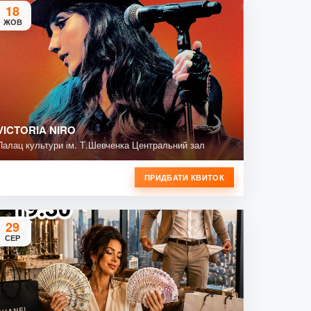
18
ЖОВ
VICTORIA NIRO
Палац культури ім. Т.Шевченка Центральний зал
ПРИДБАТИ КВИТОК
29
СЕР