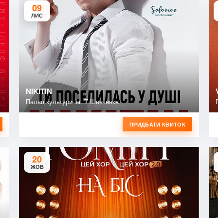
09
ЛИС
NIKITIN
Палац культури ім. Т.Шевченка
ПРИДБАТИ КВИТОК
20
ЖОВ