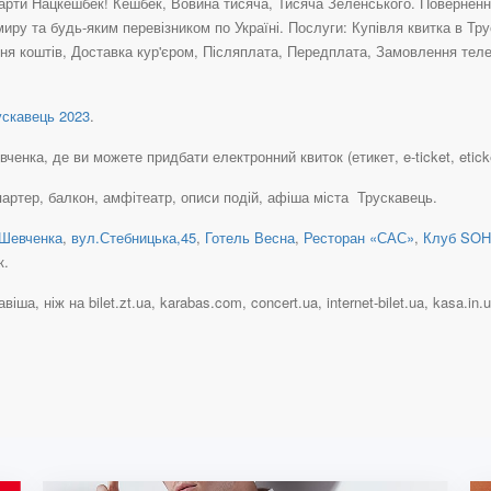
рти Нацкешбек! Кешбек, Вовина тисяча, Тисяча Зеленського. Повернення 
иру та будь-яким перевізником по Україні. Послуги: Купівля квитка в Т
ня коштів, Доставка кур'єром, Післяплата, Передплата, Замовлення теле
скавець 2023
.
енка, де ви можете придбати електронний квиток (етикет, e-ticket, eticket
партер, балкон, амфітеатр, описи подій, афіша міста Трускавець.
.Шевченка
,
вул.Стебницька,45
,
Готель Весна
,
Ресторан «САС»
,
Клуб SO
к.
іша, ніж на bilet.zt.ua, karabas.com, concert.ua, internet-bilet.ua, kasa.in.u