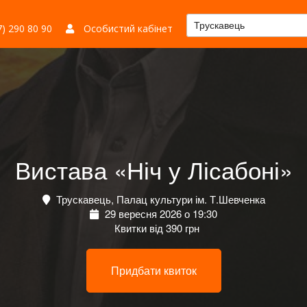
Трускавець
) 290 80 90
Особистий кабінет
Вистава «Ніч у Лісабоні»
Трускавець, Палац культури ім. Т.Шевченка
29 вересня 2026 о 19:30
Квитки від 390 грн
Придбати квиток