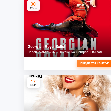
30
ЖОВ
Georgian Royal Ballet
Палац культури ім. Т.Шевченка Центральний зал
ПРИДБАТИ КВИТОК
17
ВЕР