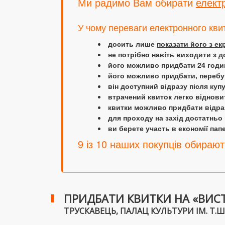
Ми радимо Вам обирати
елект
У чому переваги електронного кви
досить лише
показати його з е
не потрібно навіть виходити з д
його можливо придбати 24 години
його можливо придбати, перебув
він доступний відразу після куп
втрачений квиток легко віднови
квитки можливо придбати відраз
для проходу на захід достатньо
ви берете участь в економії папер
9 із 10 наших покупців обирают
ПРИДБАТИ КВИТКИ НА «ВИСТА
ТРУСКАВЕЦЬ, ПАЛАЦ КУЛЬТУРИ ІМ. Т.ШЕВ