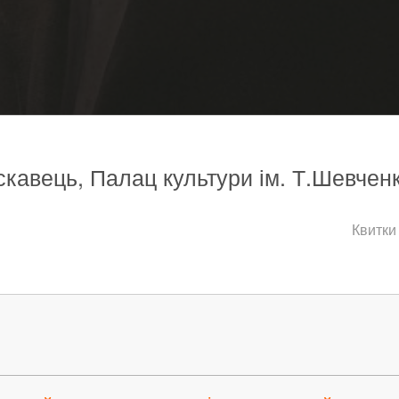
скавець, Палац культури ім. Т.Шевченк
Квитки