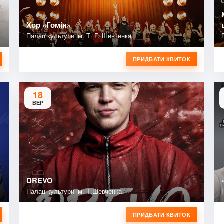
Хор «Гомін»
Палац культури ім. Т. Г. Шевченка
ПРИДБАТИ КВИТОК
18
ВЕР
DREVO
Палац культури ім. Т.Шевченка
ПРИДБАТИ КВИТОК