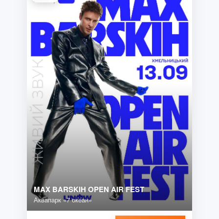
MAX BARSKIH OPEN AIR FEST
Аквапарк «7 океан»