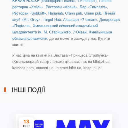
KEBAB HOUSE («Мандарин Плаза», 1-й поверх)
,
Пивний
ресторан «Хміль»
,
Ресторан «Арєна»
,
Бар «Симпатія»
,
Ресторан «Sobkoff»
,
Папапаб
,
Crann pub
,
Crunn pub
,
Нічний
клуб «Мг. Gгеу»
,
Target Hub
,
Аквапарк «7 океан»
,
Дендропарк
«Поділля»
,
Хмельницький обласний академічний
муздрамтеатр ім. М. Старицького
,
7 Океан
,
Хмельницька
обласна філармонія
, де ви можете завжди у нас Купити
квиток.
У нас ціна на квитки на Вистава «Принцеса Стрибунка»
(Хмельницький театр ляльок) цікавіша, ніж на bilet.zt.ua,
karabas.com, concert.ua, internet-bilet.ua, kasa.in.ua!
ІНШІ ПОДІЇ
13
ВЕР