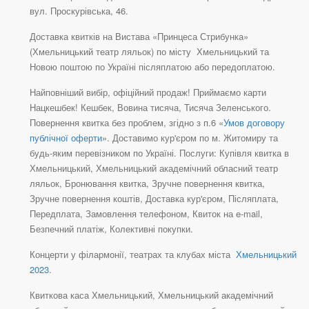
вул. Проскурівська, 46.
Доставка квитків на Вистава «Принцеса Стрибунка»
(Хмельницький театр ляльок) по місту Хмельницький та
Новою поштою по Україні післяплатою або передоплатою.
Найповніший вибір, офіційний продаж! Приймаємо карти
Нацкешбек! Кешбек, Вовина тисяча, Тисяча Зеленського.
Повернення квитка без проблем, згідно з п.6 «
Умов договору
публічної оферти
». Доставимо кур'єром по м. Житомиру та
будь-яким перевізником по Україні. Послуги: Купівля квитка в
Хмельницький, Хмельницький академічний обласний театр
ляльок, Бронювання квитка, Зручне повернення квитка,
Зручне повернення коштів, Доставка кур'єром, Післяплата,
Передплата, Замовлення телефоном, Квиток на e-mail,
Безпечний платіж, Колективні покупки.
Концерти у філармонії, театрах та клубах міста
Хмельницький
2023
.
Квиткова каса Хмельницький, Хмельницький академічний