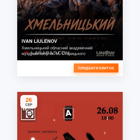
IVAN LIULENOV
Хмельницький обласний академічний
муздрамтеатр ім. М. Старицького
ПРИДБАТИ КВИТОК
26
СЕР