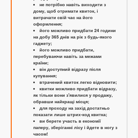
не потрібно навіть виходити з
дому, щоб отримати квиток, і
витрачати свій час на його
оформлення;
його можливо придбати 24 години
на добу 365 днів на рік з будь-якого
гаджету;
його можливо придбати,
перебуваючи навіть за межами
країни;
він доступний відразу після
купування;
втрачений квиток легко відновити;
квитки можливо придбати відразу,
як тільки вони з'явилися у продажу,
обравши найкращі місця;
для проходу на захід достатньо
показати лише штрих-код квитка;
ви берете участь в економії
паперу, зберіганні лісу і йдете в ногу з
часом!