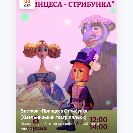
08
СЕР
Вистава «Принцеса Стрибунка»
(Хмельницький театр ляльок)
Хмельницький академічний обласний театр
ляльок