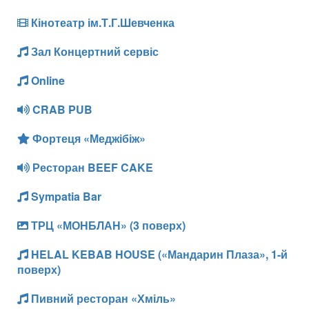
Кінотеатр ім.Т.Г.Шевченка
Зал Концертний сервіс
Online
CRAB PUB
Фортеця «Меджібіж»
Ресторан BEEF CAKE
Sympatia Bar
ТРЦ «МОНБЛАН» (3 поверх)
HELAL KEBAB HOUSE («Мандарин Плаза», 1-й
поверх)
Пивний ресторан «Хміль»