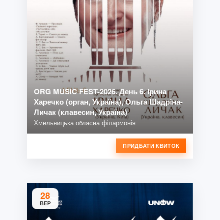
ORG MUSIC FEST-2026. День 6. Ірина
Харечко (орган, Україна), Ольга Шадріна-
Личак (клавесин, Україна)
Хмельницька обласна філармонія
ПРИДБАТИ КВИТОК
28
ВЕР