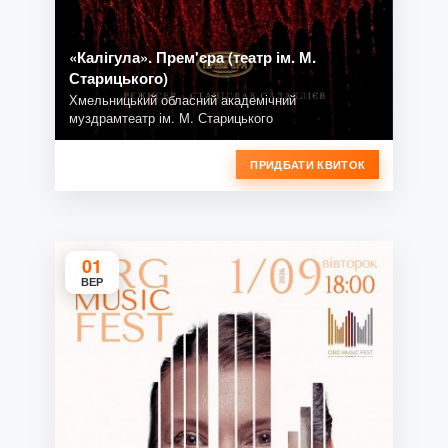
«Калігула». Прем'єра (театр ім. М.
Старицького)
Хмельницький обласний академічний
муздрамтеатр ім. М. Старицького
ПРИДБАТИ КВИТОК
01
ВЕР