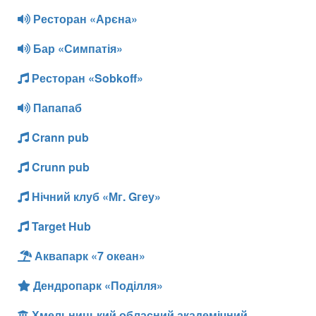
Ресторан «Арєна»
Бар «Симпатія»
Ресторан «Sobkoff»
Папапаб
Crann pub
Crunn pub
Нічний клуб «Мг. Gгеу»
Target Hub
Аквапарк «7 океан»
Дендропарк «Поділля»
Хмельницький обласний академічний