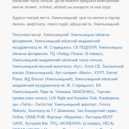
обласний театр ляльок, де ви можете придбати електронний
квиток (етикет, e-ticket, eticket) на концерти та інші події.
Адреси театрів міста Хмельницький, ціни на квитки в партер,
балкон, амфітеатр, описи подій, афіша міста Хмельницький.
Популярні місця Хмельницький:
Хмельницька обласна
філармонія
,
Хмельницький обласний академічний
муздрамтеатр ім. М. Старицького
,
СК ПОДІЛЛЯ
,
Хмельницька
обласна філармонія
,
ТЦ «Либідь Плаза» (5 поверх)
,
Хмельницький академічний обласний театр ляльок
,
Хмельницький міський монотеатр «Кут»
,
Клуб СВ
,
Залізничний
вокзал (Хмельницький)
,
Арт-галерея «Maslo»
,
ХУУП
,
Secret
Place
,
ЖД Вокзал (Хмельницький)
,
Хмельницький обласний
академічний муздрамтеатр ім. М. Старицького
,
БК
Хмельницький
,
Парк ім. Чекмана
,
DANCEHALL
,
Торгово-
промислова палата
,
LUX Night and Karaoke Club
,
Конференц-
зал «Tetris»
,
Centro bar
,
Хмельницький аеропорт
,
Готель
Reikartz
,
Кінотеатр ім.Т.Г.Шевченка
,
Зал Концертний сервіс
,
Online
,
CRAB PUB
,
Фортеця «Меджібіж»
,
Ресторан BEEF
CAKE
,
Sympatia Bar
,
ТРЦ «МОНБЛАН» (3 поверх)
,
HELAL