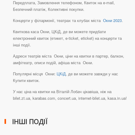
Передплата, Замовлення телефоном, Квиток на e-mail,
Безпечний платіж, Колективні покупки.
Концерти у філармонії, театрах та клубах міста
Окни 2023
.
Квиткова каса Окни, ЦКіД, де ви можете придбати
електронний квиток (етикет, e-ticket, eticket) на концерти та
інші події.
Адреси театрів міста Окни, ціни на квитки в партер, балкон,
амфітеатр, описи подій, афіша міста Окни.
Популярні місця Окни:
ЦКіД
, де ви можете завжди у нас
Купити квиток.
У нас ціна на квитки на Віталій Лобач цікавіша, ніж на
bilet.zt.ua, karabas.com, concert.ua, internet-bilet.ua, kasa.in.ua!
ІНШІ ПОДІЇ