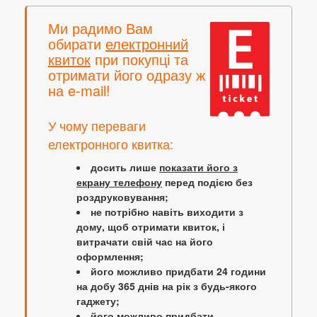
Ми радимо Вам
обирати
електронний
квиток
при покупці та
отримати його одразу ж
на e-mail!
У чому переваги
електронного квитка:
досить лише
показати його з
екрану телефону
перед подією без
роздруковування;
не потрібно навіть виходити з
дому, щоб отримати квиток, і
витрачати свій час на його
оформлення;
його можливо придбати 24 години
на добу 365 днів на рік з будь-якого
гаджету;
його можливо придбати,