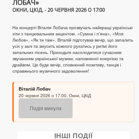
ЛОБАЧ»
ОКНИ, ЦКІД, - 20 ЧЕРВНЯ 2026 О 17:00
На концерті Віталія Лобача прозвучать найкращі українські
хіти з танцювальним акцентом. «Сумна і пʼяна», «Моя
Любов», «Як ти там». Віталій підготував вечір, що запалить
усіх у залі та змусить кожного рухатись у ритмі його
запальних пісень. Приходьте насолодитися сучасним
звучанням української музики, наповненої енергією та
драйвом. Це буде вечір, сповнений позитиву, танців і
справжнього музичного задоволення!
Віталій Лобач
20 червня 2026 о 17:00, Окни, ЦКіД
Подія минула
ІНШІ ПОДІЇ