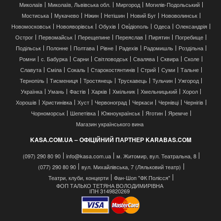
Миколаїв
Миколаїв, Львівська обл.
Миргород
Могилів-Подольський
Мостиська
Мукачево
Ніжин
Нетішин
Новий Буг
Нововолинськ
Новомосковськ
Новояворівськ
Обухів
Ові́діополь
Одеса
Олександрія
Острог
Первомайськ
Перещепине
Переяслав
Пирятин
Погребище
Подільськ
Полонне
Полтава
Рівне
Радехів
Радомишль
Роздільна
Ромни
с. Бабурка
Сарни
Світловодськ
Свалява
Сквира
Сколе
Славута
Сміла
Сокаль
Старокостянтинів
Стрий
Суми
Тальне
Тернопіль
Тисмениця
Тростянець
Трускавець
Тульчин
Ужгород
Українка
Умань
Фастів
Харків
Хмільник
Хмельницький
Хорол
Хорошів
Христинівка
Хуст
Червоноград
Черкаси
Чернівці
Чернігів
Чорноморськ
Шепетівка
Южноукраїнськ
Яготин
Яремче
Магазин українського вина
KASA.COM.UA – ОФІЦІЙНИЙ ПАРТНЕР KARABAS.COM
(097) 290 80 90
info@kasa.com.ua
м. Житомир, вул. Театральна, 8
(077) 290 80 90
вул. Михайлівська, 7 (Ляльковий театр)
Театри, клуби, концерти
Фан-Шоп "ФК Полісся"
ФОП ТАЛЬКО ТЕТЯНА ВОЛОДИМИРІВНА
ІПН 3149820269