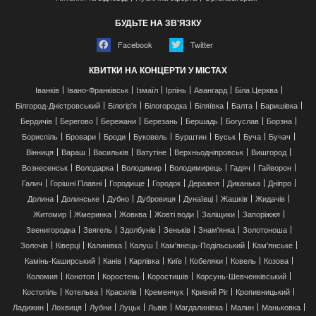
БУДЬТЕ НА ЗВ'ЯЗКУ
Facebook
Twitter
КВИТКИ НА КОНЦЕРТИ У МІСТАХ
Іванків
Івано-Франківськ
Ізмаїл
Ірпінь
Авангард
Біла Церква
Білгород-Дністровський
Білогір'я
Білогородка
Біляївка
Балта
Баришівка
Бердичів
Берегово
Бережани
Березань
Бершадь
Богуслав
Борзна
Бориспіль
Бровари
Броди
Буковель
Бурштин
Буськ
Буча
Бучач
Вінниця
Вараш
Васильків
Ватутіне
Верхньодніпровськ
Вишгород
Вознесенськ
Володарка
Володимир
Володимирець
Гадяч
Гайворон
Галич
Горішні Плавні
Городище
Городок
Деражня
Диканька
Дніпро
Долина
Долинське
Дубно
Дубровиця
Дунаївці
Жашків
Жидачів
Житомир
Жмеринка
Жовква
Жовті води
Заліщики
Запоріжжя
Звенигородка
Звягель
Здолбунів
Зеньків
Знам'янка
Золотоноша
Золочів
Ківерці
Калинівка
Калуш
Кам'янець-Подільський
Кам'янське
Камінь-Каширський
Канів
Карлівка
Київ
Кобеляки
Ковель
Козова
Коломия
Конотоп
Коростень
Коростишів
Корсунь-Шевченківський
Костопіль
Котельва
Красилів
Кременчук
Кривий Ріг
Кропивницький
Ладижин
Лохвиця
Лубни
Луцьк
Львів
Магдалинівка
Малин
Маньковка