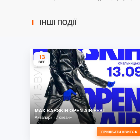
ІНШІ ПОДІЇ
13
ВЕР
MAX BARSKIH OPEN AIR FEST
Аквапарк «7 океан»
ПРИДБАТИ КВИТОК