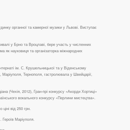
удинку органної та камерної музики у Львові. Виступає
тивалі у Брно та Вроцлаві, бере участь у численних
ома як науковиця та організаторка міжнародних
нтернаті ім. С. Крушельницької та у Віденському
, Маріуполя, Тернополя, гастролювала у Швейцарії,
ціана (Чехія, 2012), Гран-прі конкурсу «Акорди Хортиці»
раїнського вокального конкурсу «Перлини мистецтва».
ціні від 250 грн.
. Героїв Маріуполя.
тою.