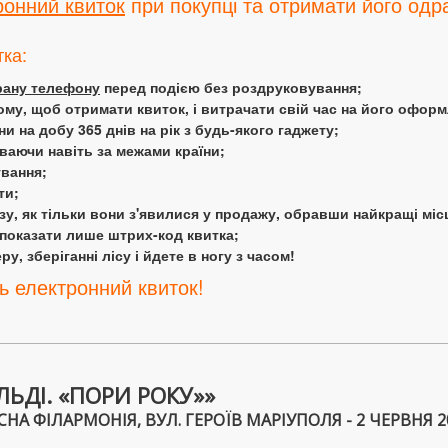
ронний квиток
при покупці та отримати його одра
тка:
крану телефону
перед подією без роздруковування;
ому, щоб отримати квиток, і витрачати свій час на його офор
 на добу 365 днів на рік з будь-якого гаджету;
аючи навіть за межами країни;
ування;
ти;
у, як тільки вони з'явилися у продажу, обравши найкращі міс
 показати лише штрих-код квитка;
у, зберіганні лісу і йдете в ногу з часом!
ь електронний квиток!
ЬДІ. «ПОРИ РОКУ»»
ФІЛАРМОНІЯ, ВУЛ. ГЕРОЇВ МАРІУПОЛЯ - 2 ЧЕРВНЯ 202