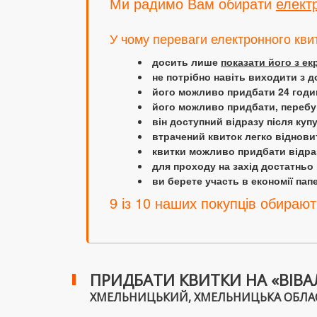
Ми радимо Вам обирати
елект
У чому переваги електронного кви
досить лише
показати його з е
не потрібно навіть виходити з д
його можливо придбати 24 години
його можливо придбати, перебув
він доступний відразу після куп
втрачений квиток легко віднови
квитки можливо придбати відраз
для проходу на захід достатньо
ви берете участь в економії папер
9 із 10 наших покупців обирают
ПРИДБАТИ КВИТКИ НА «ВІВАЛ
ХМЕЛЬНИЦЬКИЙ, ХМЕЛЬНИЦЬКА ОБЛАСНА 