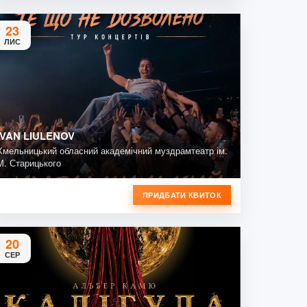
23
ЛИС
IVAN LIULENOV
Хмельницький обласний академічний муздрамтеатр ім.
М. Старицького
ПРИДБАТИ КВИТОК
20
СЕР