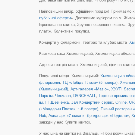
Найповніший вибір, офіційний продаж! Приймаємо ка
публічної оферти
». Доставимо кур'єром по м. Жито
Бронювання квитка, Зручне повернення квитка, Зру
платіж, Колективні покупки.
Концерти у філармонії, театрах та клубах міста
Хме
Квиткова каса Хмельницький, Хмельницька обласна фі
Адреси театрів міста Хмельницький, ціни на квитки
Популярні місця Хмельницький:
Хмельницька обла
філармонія
,
ТЦ «Либідь Плаза» (5 поверх)
,
Хмельни
(Хмельницький)
,
Арт-галерея «Maslo»
,
ХУУП
,
Secre
Парк ім. Чекмана
,
DANCEHALL
,
Торгово-промислов
ім.Т.Г.Шевченка
,
Зал Концертний сервіс
,
Online
,
CR
(«Мандарин Плаза», 1-й поверх)
,
Пивний ресторан 
Hub
,
Аквапарк «7 океан»
,
Дендропарк «Поділля»
,
Х
завжди у нас Купити квиток.
У нас ціна на квитки на Вівальді. «Пори року» цікавіша