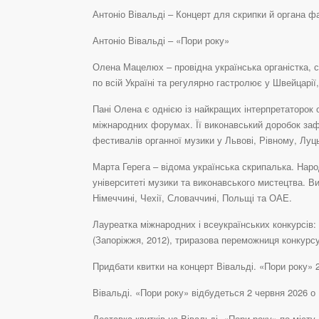
Антоніо Вівальді – Концерт для скрипки й органа ф
Антоніо Вівальді – «Пори року»
Олена Мацелюх – провідна українська органістка, со
по всій Україні та регулярно гастролює у Швейцарії, 
Пані Олена є однією із найкращих інтерпретаторок о
міжнародних форумах. Її виконавський доробок зафі
фестивалів органної музики у Львові, Рівному, Луц
Марта Герега – відома українська скрипалька. Народ
університеті музики та виконавського мистецтва. 
Німеччині, Чехії, Словаччині, Польщі та ОАЕ.
Лауреатка міжнародних і всеукраїнських конкурсів: Г
(Запоріжжя, 2012), триразова переможниця конкурс
Придбати квитки на концерт Вівальді. «Пори року» 
Вівальді. «Пори року» відбудеться 2 червня 2026 
Доставка квитків на Вівальді. «Пори року» по міс