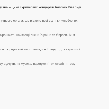
дства – цикл скрипкових концертів Антоніо Вівальді
гутнього органа, що відкриє нові відтінки улюблених
икрашають найкращі сцени України та Європи. Їхня
акож рідкісний твір Вівальді – Концерт для скрипки й
у відчути, як музика, народженf три століття тому,