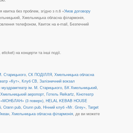
квитка без проблем, згідно з п.6 «
Умов договору
мельницький, Хмельницька обласна філармонія,
овлення телефоном, Квиток на e-mail, Безпечний
icket) на концерти та інші події.
. Старицького
,
СК ПОДІЛЛЯ
,
Хмельницька обласна
еатр «Кут»
,
Клуб СВ
,
Залізничний вокзал
 муздрамтеатр ім. М. Старицького
,
БК Хмельницький
,
,
Хмельницький аеропорт
,
Готель Reikartz
,
Кінотеатр
«МОНБЛАН» (3 поверх)
,
HELAL KEBAB HOUSE
б
,
Crann pub
,
Crunn pub
,
Нічний клуб «Мг. Gгеу»
,
Target
Океан
,
Хмельницька обласна філармонія
, де ви можете