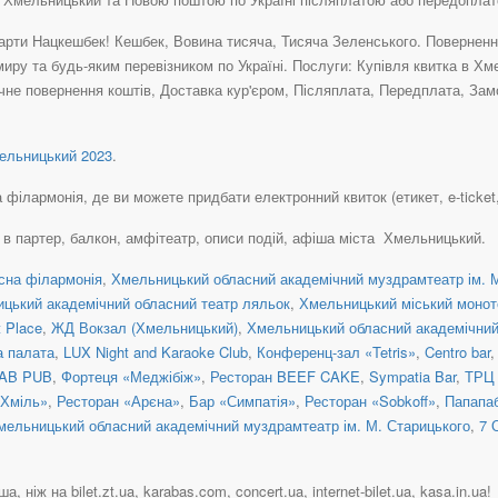
рти Нацкешбек! Кешбек, Вовина тисяча, Тисяча Зеленського. Повернення 
миру та будь-яким перевізником по Україні. Послуги: Купівля квитка в Х
чне повернення коштів, Доставка кур'єром, Післяплата, Передплата, Зам
льницький 2023
.
лармонія, де ви можете придбати електронний квиток (етикет, e-ticket, et
 в партер, балкон, амфітеатр, описи подій, афіша міста Хмельницький.
сна філармонія
,
Хмельницький обласний академічний муздрамтеатр ім. М
цький академічний обласний театр ляльок
,
Хмельницький міський монот
t Place
,
ЖД Вокзал (Хмельницький)
,
Хмельницький обласний академічний
а палата
,
LUX Night and Karaoke Club
,
Конференц-зал «Tetris»
,
Centro bar
AB PUB
,
Фортеця «Меджібіж»
,
Ресторан BEEF CAKE
,
Sympatia Bar
,
ТРЦ 
«Хміль»
,
Ресторан «Арєна»
,
Бар «Симпатія»
,
Ресторан «Sobkoff»
,
Папапа
мельницький обласний академічний муздрамтеатр ім. М. Старицького
,
7 
, ніж на bilet.zt.ua, karabas.com, concert.ua, internet-bilet.ua, kasa.in.ua!