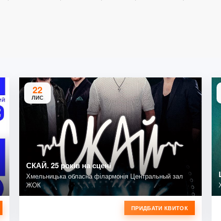
22
ЛИС
СКАЙ. 25 років на сцені
Хмельницька обласна філармонія Центральный зал
ЖОК
ПРИДБАТИ КВИТОК