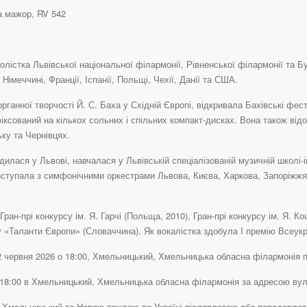
а мажор, RV 542
лістка Львівської національної філармонії, Рівненської філармонії та Б
Німеччині, Франції, Іспанії, Польщі, Чехії, Данії та США.
рганної творчості Й. С. Баха у Східній Європі, відкривала Бахівські фес
ксований на кількох сольних і спільних компакт-дисках. Вона також від
ьку та Чернівцях.
илася у Львові, навчалася у Львівській спеціалізованій музичній школі-і
Виступала з симфонічними оркестрами Львова, Києва, Харкова, Запоріжжя
ран-прі конкурсу ім. Я. Гарчі (Польща, 2010), Гран-прі конкурсу ім. Я. Ко
у «Таланти Європи» (Словаччина). Як вокалістка здобула I премію Всеук
2 червня 2026 о 18:00, Хмельницький, Хмельницька обласна філармонія по 
о 18:00 в Хмельницький, Хмельницька обласна філармонія за адресою вул
ту Хмельницький та Новою поштою по Україні післяплатою або передопла