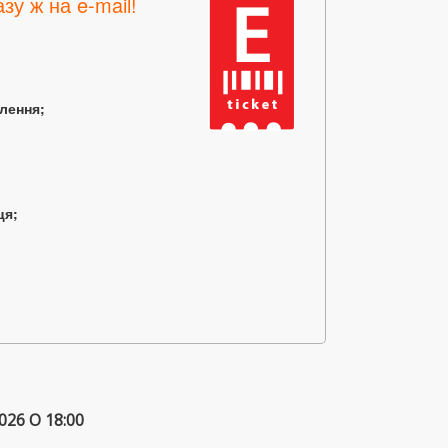
зу ж на e-mail!
млення;
ця;
6 О 18:00