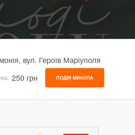
онія, вул. Героїв Маріуполя
250 грн
 від
ПОДІЯ МИНУЛА