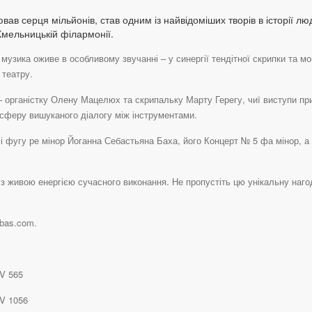
вав серця мільйонів, став одним із найвідоміших творів в історії лю
Хмельницькій філармонії.
музика оживе в особливому звучанні – у синергії тендітної скрипки та мо
 театру.
 – органістку Олену Мацелюх та скрипальку Марту Герегу, чиї виступи пр
осферу вишуканого діалогу між інструментами.
і фугу ре мінор Йоганна Себастьяна Баха, його Концерт № 5 фа мінор, а т
з живою енергією сучасного виконання. Не пропустіть цю унікальну нагод
abas.com.
WV 565
V 1056