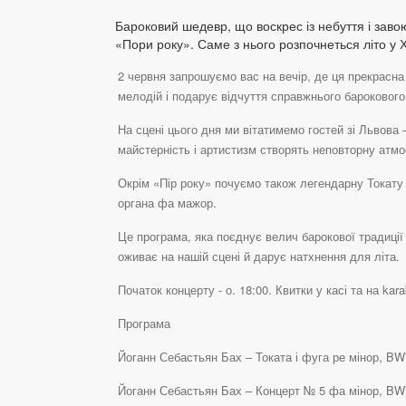
Бароковий шедевр, що воскрес із небуття і завою
«Пори року». Саме з нього розпочнеться літо у 
2 червня запрошуємо вас на вечір, де ця прекрасна 
мелодій і подарує відчуття справжнього барокового
На сцені цього дня ми вітатимемо гостей зі Львова
майстерність і артистизм створять неповторну атм
Окрім «Пір року» почуємо також легендарну Токату 
органа фа мажор.
Це програма, яка поєднує велич барокової традиції 
оживає на нашій сцені й дарує натхнення для літа.
Початок концерту - о. 18:00. Квитки у касі та на kar
Програма
Йоганн Себастьян Бах – Токата і фуга ре мінор, B
Йоганн Себастьян Бах – Концерт № 5 фа мінор, BW