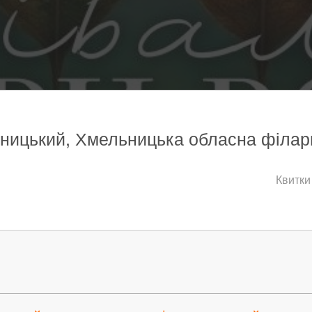
ьницький, Хмельницька обласна філарм
Квитки