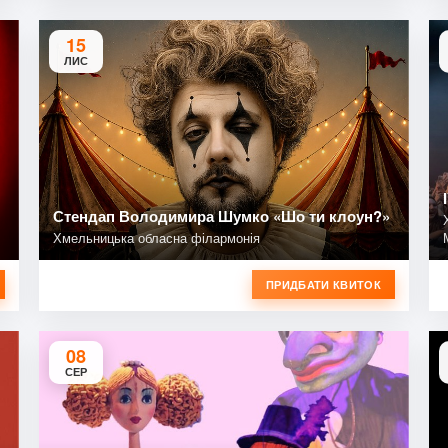
15
ЛИС
Стендап Володимира Шумко «Шо ти клоун?»
Хмельницька обласна філармонія
ПРИДБАТИ КВИТОК
08
СЕР