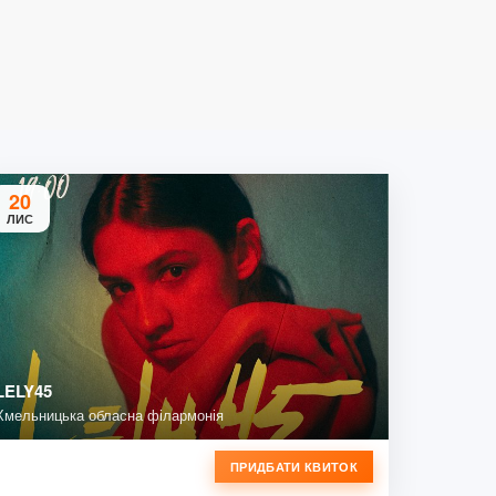
20
ЛИС
LELY45
Хмельницька обласна філармонія
ПРИДБАТИ КВИТОК