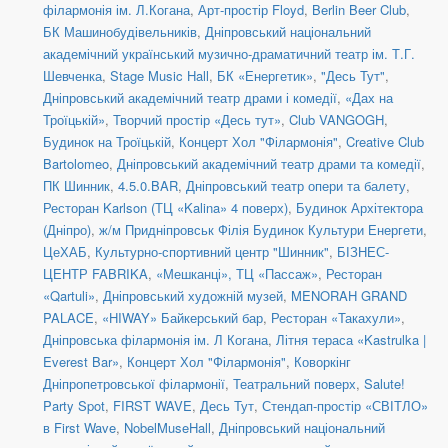
філармонія ім. Л.Когана
,
Арт-простір Floyd
,
Berlin Beer Club
,
БК Машинобудівельників
,
Дніпровський національний
академічний український музично-драматичний театр ім. Т.Г.
Шевченка
,
Stage Music Hall
,
БК «Енергетик»
,
"Десь Тут"
,
Дніпровський академічний театр драми і комедії
,
«Дах на
Троїцькій»
,
Творчий простір «Десь тут»
,
Club VANGOGH
,
Будинок на Троїцькій
,
Концерт Хол "Філармонія"
,
Creative Club
Bartolomeo
,
Дніпровський академічний театр драми та комедії
,
ПК Шинник
,
4.5.0.BAR
,
Дніпровський театр опери та балету
,
Ресторан Karlson (ТЦ «Kalina» 4 поверх)
,
Будинок Архітектора
(Дніпро)
,
ж/м Придніпровськ Філія Будинок Культури Енергети
,
ЦеХАБ
,
Культурно-спортивний центр "Шинник"
,
БІЗНЕС-
ЦЕНТР FABRIKA
,
«Мешканці», ТЦ «Пассаж»
,
Ресторан
«Qartuli»
,
Дніпровський художній музей
,
MENORAH GRAND
PALACE
,
«HIWAY» Байкерський бар
,
Ресторан «Такахули»
,
Дніпровська філармонія ім. Л Когана
,
Літня тераса «Kastrulka |
Everest Bar»
,
Концерт Хол "Філармонія"
,
Коворкінг
Дніпропетровської філармонії
,
Театральний поверх
,
Salute!
Party Spot
,
FIRST WAVE
,
Десь Тут
,
Стендап-простір «СВІТЛО»
в First Wave
,
NobelMuseHall
,
Дніпровський національний