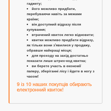
гаджету;
його можливо придбати,
перебуваючи навіть за межами
країни;
він доступний відразу після
купування;
втрачений квиток легко відновити;
квитки можливо придбати відразу,
як тільки вони з'явилися у продажу,
обравши найкращі місця;
для проходу на захід достатньо
показати лише штрих-код квитка;
ви берете участь в економії
паперу, зберіганні лісу і йдете в ногу з
часом!
9 із 10 наших покупців обирають
електронний квиток!