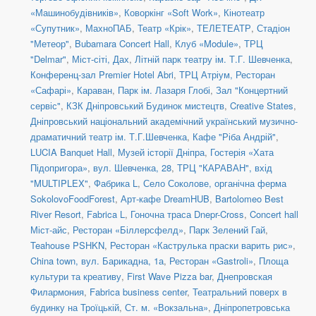
«Машинобудівників»
,
Коворкінг «Soft Work»
,
Кінотеатр
«Супутник»
,
МахноПАБ
,
Театр «Крік»
,
ТЕЛЕТЕАТР
,
Стадіон
"Метеор"
,
Bubamara Concert Hall
,
Клуб «Module»
,
ТРЦ
"Delmar"
,
Міст-сіті, Дах
,
Літній парк театру ім. Т.Г. Шевченка
,
Конференц-зал Premier Hotel Abri
,
ТРЦ Атріум, Ресторан
«Сафарі»
,
Караван
,
Парк ім. Лазаря Глобі
,
Зал "Концертний
сервіс"
,
КЗК Дніпровський Будинок мистецтв
,
Creative States
,
Дніпровський національний академічний український музично-
драматичний театр ім. Т.Г.Шевченка
,
Кафе "Ріба Андрій"
,
LUCIA Banquet Hall
,
Музей історії Дніпра
,
Гостерія «Хата
Підопригора»
,
вул. Шевченка, 28
,
ТРЦ "КАРАВАН", вхід
"MULTIPLEX"
,
Фабрика L
,
Село Соколове, органічна ферма
SokolovoFoodForest
,
Арт-кафе DreamHUB
,
Bartolomeo Best
River Resort
,
Fabrica L
,
Гоночна траса Dnepr-Cross
,
Concert hall
Міст-айс
,
Ресторан «Біллерсфелд»
,
Парк Зелений Гай
,
Teahouse PSHKN
,
Ресторан «Каструлька праски варить рис»
,
China town, вул. Барикадна, 1а
,
Ресторан «Gastroli»
,
Площа
культури та креативу
,
First Wave Pizza bar
,
Днепровская
Филармония
,
Fabrica business center
,
Театральний поверх в
будинку на Троїцькій
,
Ст. м. «Вокзальна»
,
Дніпропетровська