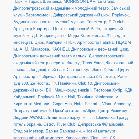
Парк ім.Тараса Шевченка
,
MORRISON BAR
,
Le Grand
,
Дніпропетровський академічний молодіжний театр
,
Заміський
клуб «Бартоломео»
,
Дніпровський державний цирк
,
Poplavok
,
Будинок органної та камерної музыки
,
Телетеатр
,
RIO club
,
Арт-центр Квартира
,
Центр конференцій Parle
,
Історичний
музей ім. Д.І. Яворницького
,
Медіа-Холл кімната 21 (відділ
мистецтв)
,
Цирк
,
Кав'ярня «НІС»
,
Арт-простір Fabrika
,
НЦАВМ
ім. А. М. Макарова
,
KACHELI
,
Дніпровський державний цирк
,
Дніпровський державний театр ляльок
,
Дніпропетровський
академічний театр опери та балету
,
Trans Force
,
Фестивальний
причал
,
Ландшафтний парк Світлані Кульбашної
,
Біля Цирку
,
Арт-простір «Фабрика»
,
Центральна міська бібліотека
,
Parle
ауд 303
,
Ze Rooms
,
ПК Північний
,
Club 13
,
Дніпровський
державний цирк
,
БК «Машинобудівників»
,
Ресторан Хутір
,
КДК
Кайдацький
,
Poplavok Music Hall
,
Технічна бібліотека ім.
Кирила та Мефодія
,
Gogol Hub
,
Hotel Reikartz
,
Visart Academy
,
Літературний музей
,
Прем'єр-готель «Абрі»
,
Центр Розвитку
Людини AWAKE
,
Літній театр парку ім. Т.Г. Шевченка
,
Гранд
готель Україна
,
Ostrov River Club
,
Дніпровська Філармонія
,
Стадіон Метеор
,
Бар на Барикадній
,
«Новий металург»
торгово-офісний комплекс
,
Караоке-бар "Red line"
,
ДК