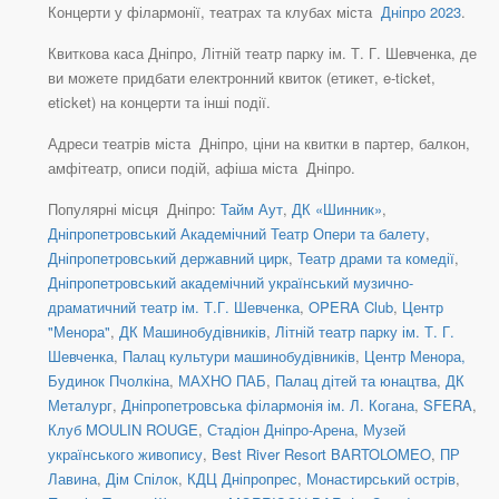
Концерти у філармонії, театрах та клубах міста
Дніпро 2023
.
Квиткова каса Дніпро, Літній театр парку ім. Т. Г. Шевченка, де
ви можете придбати електронний квиток (етикет, e-ticket,
eticket) на концерти та інші події.
Адреси театрів міста Дніпро, ціни на квитки в партер, балкон,
амфітеатр, описи подій, афіша міста Дніпро.
Популярні місця Дніпро:
Тайм Аут
,
ДК «Шинник»
,
Дніпропетровський Академічний Театр Опери та балету
,
Дніпропетровський державний цирк
,
Театр драми та комедії
,
Дніпропетровський академічний український музично-
драматичний театр ім. Т.Г. Шевченка
,
OPERA Club
,
Центр
"Менора"
,
ДК Машинобудівників
,
Літній театр парку ім. Т. Г.
Шевченка
,
Палац культури машинобудівників
,
Центр Менора,
Будинок Пчолкіна
,
МАХНО ПАБ
,
Палац дітей та юнацтва
,
ДК
Металург
,
Дніпропетровська філармонія ім. Л. Когана
,
SFERA
,
Клуб MOULIN ROUGE
,
Стадіон Дніпро-Арена
,
Музей
українського живопису
,
Best River Resort BARTOLOMEO
,
ПР
Лавина
,
Дім Спілок
,
КДЦ Дніпропрес
,
Монастирський острів
,