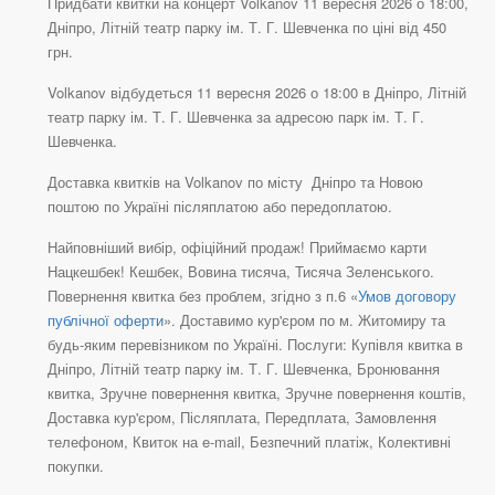
Придбати квитки на концерт Volkanov 11 вересня 2026 о 18:00,
Дніпро, Літній театр парку ім. Т. Г. Шевченка по ціні від 450
грн.
Volkanov відбудеться 11 вересня 2026 о 18:00 в Дніпро, Літній
театр парку ім. Т. Г. Шевченка за адресою парк ім. Т. Г.
Шевченка.
Доставка квитків на Volkanov по місту Дніпро та Новою
поштою по Україні післяплатою або передоплатою.
Найповніший вибір, офіційний продаж! Приймаємо карти
Нацкешбек! Кешбек, Вовина тисяча, Тисяча Зеленського.
Повернення квитка без проблем, згідно з п.6 «
Умов договору
публічної оферти
». Доставимо кур'єром по м. Житомиру та
будь-яким перевізником по Україні. Послуги: Купівля квитка в
Дніпро, Літній театр парку ім. Т. Г. Шевченка, Бронювання
квитка, Зручне повернення квитка, Зручне повернення коштів,
Доставка кур'єром, Післяплата, Передплата, Замовлення
телефоном, Квиток на e-mail, Безпечний платіж, Колективні
покупки.