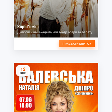
Хор «Гомін»
Дніпровський Академічний театр опери та балету
ПРИДБАТИ КВИТОК
12
ЖОВ