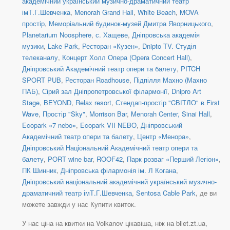
академічний український музично-драматичний театр
імТ.Г.Шевченка
,
Menorah Grand Hall
,
White Beach
,
MOVA
простір
,
Меморіальний будинок-музей Дмитра Яворницького
,
Planetarium Noosphere
,
с. Хащеве
,
Дніпровська академія
музики
,
Lake Park
,
Ресторан «Кузен»
,
Dnipto TV. Студія
телеканалу
,
Концерт Холл Опера (Opera Concert Hall)
,
Дніпровський Академічний театр опери та балету
,
PITCH
SPORT PUB
,
Ресторан Roadhouse
,
Підпілля Махно (Махно
ПАБ)
,
Сірий зал Дніпропетровської філармонії
,
Dnipro Art
Stage
,
BEYOND
,
Relax resort
,
Стендап-простір "CВІТЛО" в First
Wave
,
Простір "Sky"
,
Morrison Bar
,
Menorah Center, Sinai Hall
,
Ecopark «7 nebo»
,
Ecopark VII NEBO
,
Дніпровський
Академічний театр опери та балету
,
Центр «Менора»
,
Дніпровський Національний Академічний театр опери та
балету
,
PORT wine bar
,
ROOF42
,
Парк розваг «Перший Легіон»
,
ПК Шинник
,
Дніпровська філармонія ім. Л Когана
,
Дніпровський національний академічний український музично-
драматичний театр імТ.Г.Шевченка
,
Sentosa Cable Park
, де ви
можете завжди у нас Купити квиток.
У нас ціна на квитки на Volkanov цікавіша, ніж на bilet.zt.ua,