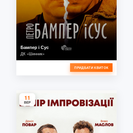
Бампер і Сус
ДК «Шинник»
ПРИДБАТИ КВИТОК
11
ВЕР