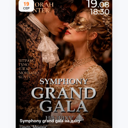
19
СЕР
Symphony grand gala на даху
Центр "Менора"