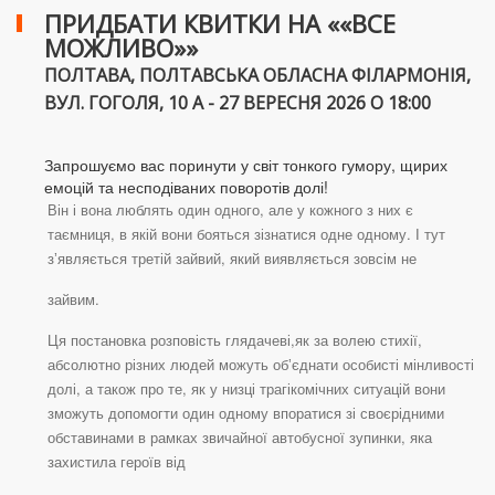
ПРИДБАТИ КВИТКИ НА ««ВСЕ
МОЖЛИВО»»
ПОЛТАВА, ПОЛТАВСЬКА ОБЛАСНА ФІЛАРМОНІЯ,
ВУЛ. ГОГОЛЯ, 10 А - 27 ВЕРЕСНЯ 2026 О 18:00
Запрошуємо вас поринути у світ тонкого гумору, щирих
емоцій та несподіваних поворотів долі!
Він і вона люблять один одного, але у кожного з них є
таємниця, в якій вони бояться зізнатися одне одному. І тут
зʼявляється третій зайвий, який виявляється зовсім не
зайвим.
Ця постановка розповість глядачеві,як за волею стихії,
абсолютно різних людей можуть обʼєднати особисті мінливості
долі, а також про те, як у низці трагікомічних ситуацій вони
зможуть допомогти один одному впоратися зі своєрідними
обставинами в рамках звичайної автобусної зупинки, яка
захистила героїв від