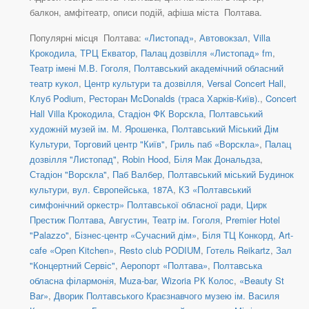
балкон, амфітеатр, описи подій, афіша міста Полтава.
Популярні місця Полтава:
«Листопад»
,
Автовокзал
,
Villa
Крокодила
,
ТРЦ Екватор
,
Палац дозвілля «Листопад» fm
,
Театр імені М.В. Гоголя
,
Полтавський академічний обласний
театр кукол
,
Центр культури та дозвілля
,
Versal Concert Hall
,
Клуб Podium
,
Ресторан McDonalds (траса Харків-Київ).
,
Concert
Hall Villa Крокодила
,
Стадіон ФК Ворскла
,
Полтавський
художній музей ім. М. Ярошенка
,
Полтавський Міський Дім
Культури
,
Торговий центр "Київ"
,
Гриль паб «Ворскла»
,
Палац
дозвілля "Листопад"
,
Robin Hood
,
Біля Мак Дональдза
,
Стадіон "Ворскла"
,
Паб Валбер
,
Полтавський міський Будинок
культури
,
вул. Європейська, 187А
,
КЗ «Полтавський
симфонічний оркестр» Полтавської обласної ради
,
Цирк
Престиж Полтава
,
Августин
,
Театр ім. Гоголя
,
Premier Hotel
"Palazzo"
,
Бізнес-центр «Сучасний дім»
,
Біля ТЦ Конкорд
,
Art-
cafe «Open Kitchen»
,
Resto club PODIUM
,
Готель Reikartz
,
Зал
"Концертний Сервіс"
,
Аеропорт «Полтава»
,
Полтавська
обласна філармонія
,
Muza-bar
,
Wizoria РК Колос
,
«Beauty St
Bar»
,
Дворик Полтавського Краєзнавчого музею ім. Василя