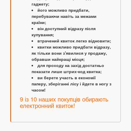
гаджету;
його можливо придбати,
перебуваючи навіть за межами
країни;
він доступний відразу після
купування;
втрачений квиток легко відновити;
квитки можливо придбати відразу,
як тільки вони з'явилися у продажу,
обравши найкращі місця;
для проходу на захід достатньо
показати лише штрих-код квитка;
ви берете участь в економії
паперу, зберіганні лісу і йдете в ногу з
часом!
9 із 10 наших покупців обирають
електронний квиток!