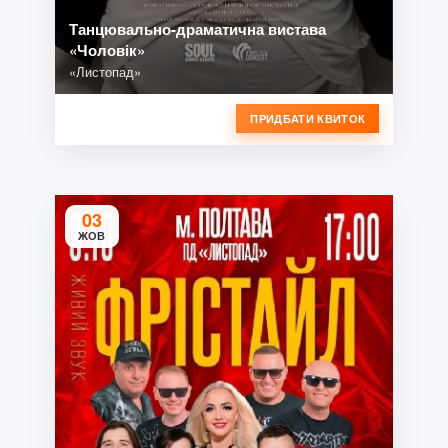
Танцювально-драматична вистава
«Чоловік»
«Листопад»
ПРИДБАТИ КВИТОК
03
ЖОВ