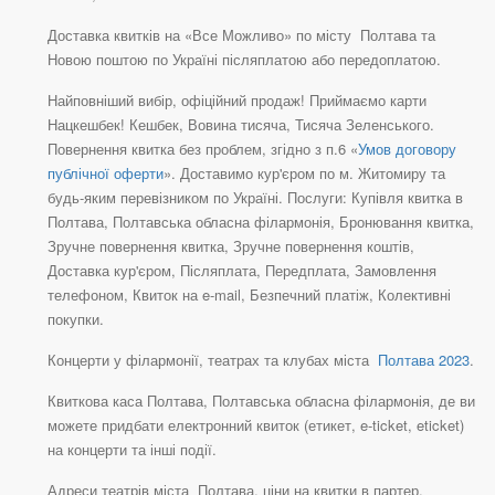
Доставка квитків на «Все Можливо» по місту Полтава та
Новою поштою по Україні післяплатою або передоплатою.
Найповніший вибір, офіційний продаж! Приймаємо карти
Нацкешбек! Кешбек, Вовина тисяча, Тисяча Зеленського.
Повернення квитка без проблем, згідно з п.6 «
Умов договору
публічної оферти
». Доставимо кур'єром по м. Житомиру та
будь-яким перевізником по Україні. Послуги: Купівля квитка в
Полтава, Полтавська обласна філармонія, Бронювання квитка,
Зручне повернення квитка, Зручне повернення коштів,
Доставка кур'єром, Післяплата, Передплата, Замовлення
телефоном, Квиток на e-mail, Безпечний платіж, Колективні
покупки.
Концерти у філармонії, театрах та клубах міста
Полтава 2023
.
Квиткова каса Полтава, Полтавська обласна філармонія, де ви
можете придбати електронний квиток (етикет, e-ticket, eticket)
на концерти та інші події.
Адреси театрів міста Полтава, ціни на квитки в партер,