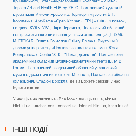
Кричевського
,
Готельно-ресторанний комплекс «Міміно»
,
Тераса Art and Health HUB by ZELO
,
Полтавський художній
музей імені Миколи Ярошенка
,
Територія музею ім.В.Г.
Короленка
,
Арт-Кафе «Open Kitchen»
,
ТРЦ «Київ», 4 поверх,
на даху
,
КУЛЬТУРА
,
Парк Перемога
,
Полтавський обласний
центр естетичного виховання учнівської молоді (ОЦЕВУМ)
,
МІСТОХАБ
,
Optima Collection Gallery Poltava
,
Внутрішній
дворик університету «Полтавська політехніка імені Юрія
Кондратюка»
,
Center48
,
КП "Палац дозвілля"
,
Полтавський
академічний обласний музично-драматичний театр ім. М.В.
Гоголя
,
Полтавський академічний обласний український
музично-драматичний театр ім. М.Гоголя
,
Полтавська обласна
філармонія
,
Стадіон Ворскла
, де ви можете завжди у нас
Купити квиток.
У нас ціна на квитки на «Все Можливо» цікавіша, ніж на
bilet.zt.ua, karabas.com, concert.ua, internet-bilet.ua, kasa.in.ua!
ІНШІ ПОДІЇ