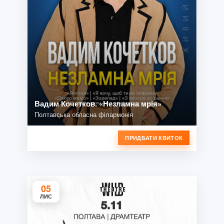
Вадим Кочетков. «Незламна мрія»
Полтавська обласна філармонія
ПРИДБАТИ КВИТОК
05
ЛИС