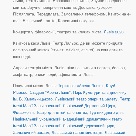
Львів, Театр Ляльок, Бронювання квитка, Зручне повернення
квитка, Зручне повернення коштів, Доставка кур'єром,
Післяплата, Передплата, Замовлення телефоном, Квиток на e-
mail, Безпечний платіж, Колективні покупки.
Концерти у філармонії, театрах та клубах міста
Львів 2023
.
Квиткова каса Львів, Театр Ляльок, де ви можете придбати
електронний квиток (етикет, e-ticket, eticket) на концерти та
інші події.
Адреси театрів міста Львів, ціни на квитки в партер, балкон,
амфітеатр, описи подій, афіша міста Львів.
Популярні місця Львів:
Територія «Арена Львів»
,
Клуб
Picasso
,
Стадіон "Арена Львів"
,
Парк Культури та відпочинку
ім. Б. Хмельницького
,
Львівський театр опери та балету
,
Театр
імені Марії Заньковецької
,
Львівський Державний Цирк
,
Філармонія
,
Театр для дітей та юнацтва
,
Тур вихідного дня
,
Національний український академічний драматичний театр
імені Марії Заньковецької
,
Львівський державний цирк
,
Залізничний вокзал
,
Львівський палац мистецтв
,
Львівський