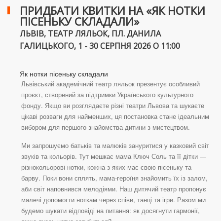
ПРИДБАТИ КВИТКИ НА «ЯК НОТКИ
ПІСЕНЬКУ СКЛАДАЛИ»
ЛЬВІВ, ТЕАТР ЛЯЛЬОК, ПЛ. ДАНИЛА
ГАЛИЦЬКОГО, 1 - 30 СЕРПНЯ 2026 О 11:00
Як нотки пісеньку складали
Львівський академічний театр ляльок презентує особливий
проєкт, створений за підтримки Українського культурного
фонду. Якщо ви розглядаєте різні театри Львова та шукаєте
цікаві розваги для найменших, ця постановка стане ідеальним
вибором для першого знайомства дитини з мистецтвом.
Ми запрошуємо батьків та малюків зануритися у казковий світ
звуків та кольорів. Тут мешкає мама Ключ Соль та її дітки —
різнокольорові нотки, кожна з яких має свою пісеньку та
барву. Поки вони сплять, мама-героїня знайомить їх із залом,
аби світ наповнився мелодіями. Наш дитячий театр пропонує
малечі допомогти ноткам через співи, танці та ігри. Разом ми
будемо шукати відповіді на питання: як досягнути гармонії,