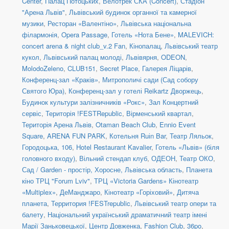
Center
,
Палац Потоцьких
,
Велотрек СКА (Concert)
,
Стадіон
"Арена Львів"
,
Львівський будинок органної та камерної
музики
,
Ресторан «Валентіно»
,
Львівська національна
філармонія
,
Opera Passage
,
Готель «Нота Бене»
,
MALEVICH:
concert arena & night club_v.2 Fan
,
Кінопалац
,
Львівський театр
кукол
,
Львівський палац молоді
,
Львівярня
,
ODEON
,
MolodoZeleno
,
CLUB151
,
Secret Place
,
Галерея Ліцарів
,
Конференц-зал «Краків»
,
Митрополичі сади (Сад собору
Святого Юра)
,
Конференц-зал у готелі Reikartz Дворжець
,
Будинок культури залізничників «Рокс»
,
Зал Концертний
сервіс
,
Територія !FESTRepublic
,
Вірменський квартал
,
Територія Арена Львів
,
Otaman Beach Club
,
Ennio Event
Square
,
ARENA FUN PARK
,
Котельня Ruіn Bar
,
Театр Ляльок
,
Городоцька, 106
,
Hotel Restaurant Kavalier
,
Готель «Львів» (біля
головного входу)
,
Вільний стендап клуб
,
ОДЕОН
,
Театр ОКО
,
Сад / Garden - простір, Хоросне, Львівська область
,
Планета
кіно ТРЦ "Forum Lviv"
,
ТРЦ «Victoria Gardens» Кінотеатр
«Multiplex»
,
ДеМанджаро
,
Кінотеатр «Горіховий»
,
Дитяча
планета
,
Территория !FESTrepublic
,
Львівський театр опери та
балету
,
Національний український драматичний театр імені
Марії Заньковецької
,
Центр Довженка
,
Fashion Club
,
36po
,