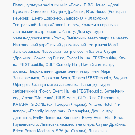
Палац культури залізничників «Рокс»
,
RIBS House
,
«Довгі
Бурхливі Оплески»
,
Студія «Драбина»
,
Ribs House (Ресторан-
Реберня)
,
Центр Довженко
,
Львовская Филармония
,
Театральний Центр «Слово і голос»
,
Кримська перепічка
,
Львівський театр опери та балету
,
Дом культуры
железнодорожников «Рокс»
,
Львівський театр опери та балету
,
Національний український драматичний театр імені Марії
Заньковецької
,
Львовский театр оперы и балета
,
Студія
"Драбина"
,
Coworking Futura
,
Event Hall на !FESTrepublic
,
Клуб
на !FESTrepublic
,
CULT Comedy Hall
,
Нижній зал театру
ляльок
,
Національний драматичний театр імені Марії
Заньковецької
,
Порохова Вежа
,
Тераса !FESTrepublic
,
Будинок
Офіцерів
,
Станція метро Заводська
,
Палац культури
залізничників "Рокс"
,
Event Hall на !FESTrepublic
,
Ботанічний
сад
,
Арена "Малевич"
,
RIUS Hotel
,
CLOUD no.7 Panorama
,
KATANA
,
G-ZONE (ex. Галерея Лицарів)
,
Antares Hotel, 1-й
поверх
,
«Friendly lounge bar»
,
Океанаріум
,
Дах Центру
Довженка
,
Emily Resort (м. Винники)
,
Barvy Event Hall
,
Вілла
Грушевського
,
Львівська національна опера
,
Студія Драбина
,
Edem Resort Medical & SPA (м. Стрілки)
,
Львівська