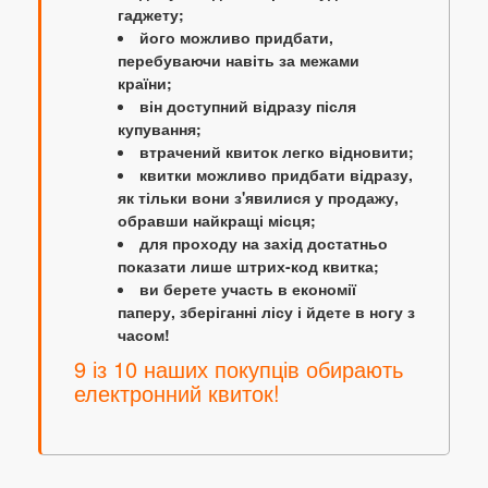
гаджету;
його можливо придбати,
перебуваючи навіть за межами
країни;
він доступний відразу після
купування;
втрачений квиток легко відновити;
квитки можливо придбати відразу,
як тільки вони з'явилися у продажу,
обравши найкращі місця;
для проходу на захід достатньо
показати лише штрих-код квитка;
ви берете участь в економії
паперу, зберіганні лісу і йдете в ногу з
часом!
9 із 10 наших покупців обирають
електронний квиток!