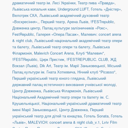
драматичний театр ім. Лесі Українки
,
Театр пива «Правда»
,
Львівська копальня кави
,
Underground LUFT
,
Готель «Дністер»
,
Велотрек СКА
,
Львівський академічний духовний театр
«Воскресіння»,
,
Перший театр
,
Арена Львів
,
!FESTrepublic
,
Довженка центр
,
Палац культури залізничників «Рокс»
,
FestRepublic
,
Галерея «Опера Пасаж»
,
Малевич: concert arena
& night club
,
Львівський національний академічний театр опери
та балету
,
Львівський театр опери та балету
,
Львівська
Філармонія
,
Malevich Concert Arena
,
Клуб "Малевич"
,
!FESTRepublic
,
Цирк Престиж
,
!FESTREPUBLIC. CLUB
,
ЖД
Вокзал (Львів)
,
Dik Art
,
Театр ім. Марії Заньковецької
,
Міський
Палац культури ім. Гната Хоткевича
,
Нічний клуб "Picasso"
,
Перший український театр юного глядача
,
Львівський
державний палац естетичного виховання учнівської молоді
,
Центр Довженка
,
Львівська Філармонія
,
Львівський
Національний Академічний театр опери та балету ім. С.
Крушельніцької
,
Національний український драматичний театр
імені Марії Заньковецької
,
Центр Довженка
,
Перший
український театр для дітей та юнацтва
,
Готель Sonata
,
Готель
«Львів»
,
MALEVICH: concert arena & night club_v.1
,
Lviv Film