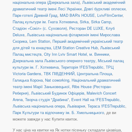
національна опера (Дзеркальна зала)
,
Львівський академічний
драматичний театр імені Лесі Українки
,
Довгі бурхливі оплески
,
Парк-готелі Древній Град
,
MAD BAR's HOUSE
,
LvivFilmCenter
,
Палац культури ім. Гната Хоткевича
,
Sirka
,
Sirka Camp
,
Стадіон «Сокіл» (с. Суховоля)
,
Ресторан DE LUXE
,
Клуб
Deluxe
,
Львівська національна філармонія імені Мирослава
Скорика
,
Lem Station
,
Перший академічний український театр
для дітей та юнацтва
,
LEM Station Creative Hub
,
Львівський
Палац мистецтв
,
City Inn Lviv Smart Hotel, м. Винники
,
Дзеркальна зала Львівського оперного театру
,
Міський палац
культури ім. Г. Хоткевича
,
Територія !FESTrepublic
,
ТРЦ
Victoria Gardens
,
ТВК ПІВДЕННИЙ, Центральна Площа
,
Галицька Корона
,
Nat coworking
,
Національний драматичний
театр імені Марії Заньковецької
,
Ribs House (Ресторан-
Реберня)
,
Львівський Будинок Офіцерів
,
Malevich Concert
Arena
,
Творча студія "Драбина"
,
Event Hall на !FESTrepublic
,
Львівська національна опера
,
Львіварня
,
Тераса !FESTrepublic
,
Парк Культури та відпочинку ім. Б. Хмельницького
, де ви
можете завжди у нас Купити квиток.
У нас ціна на квитки на Як нотки пісеньку складали цікавіша,