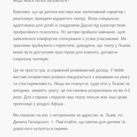
якщо якась нотка загубиться?
Важливо, що ця дитяча вистава має інклюзивний характер і
реалізовує принципи відкритого театру. Вона спеціально
адаптована для дітей із синдромом Дауна під кураторством
професійного психолога. Усі актори пройшли навчання, щоб
забезпечити комфортне спілкування з усіма учасниками. Ми
прагнемо зруйнувати стереотипи, доводячи, що театр у Львові
може бути доступним простором для кожного, долаючи
соціальну ізоляцію.
Це не просто гра, а справжній розвиваючий досвід. У бейбі-
виставі інтерактивні розваги поєднуються з вправами на увагу
та спостережливість. Якщо ви плануєте, куди піти у Львові на
вихідних, зверніть увагу: ця постановка розрахована на вік 0-3
роки. Для старших глядачів наш театр ляльок має інші цікаві
пропозиції у розділі Афіша .
Ми чекаємо на вас з нетерпінням за адресою: м. Львів, пл.
Данила Галицького, 1. Пам’ятайте, що квитки для дитини та
дорослого купуються окремо.