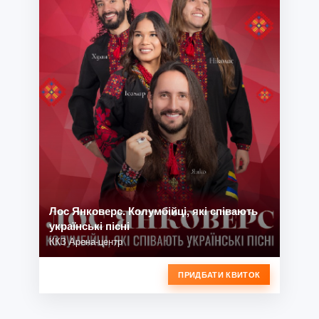
Лос Янковерс. Колумбійці, які співають
українські пісні
ККЗ Арена-центр
ПРИДБАТИ КВИТОК