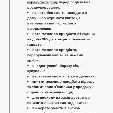
екрану телефону
перед подією без
роздруковування;
не потрібно навіть виходити з
дому, щоб отримати квиток, і
витрачати свій час на його
оформлення;
його можливо придбати 24 години
на добу 365 днів на рік з будь-якого
гаджету;
його можливо придбати,
перебуваючи навіть за межами
країни;
він доступний відразу після
купування;
втрачений квиток легко відновити;
квитки можливо придбати відразу,
як тільки вони з'явилися у продажу,
обравши найкращі місця;
для проходу на захід достатньо
показати лише штрих-код квитка;
ви берете участь в економії