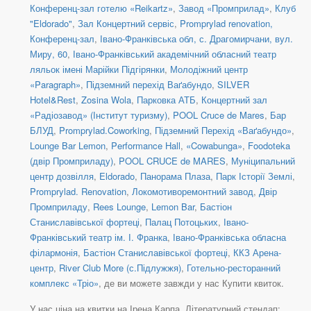
Конференц-зал готелю «Reikartz»
,
Завод «Промприлад»
,
Клуб
"Eldorado"
,
Зал Концертний сервіс
,
Promprylad renovation,
Конференц-зал
,
Івано-Франківська обл, с. Драгомирчани, вул.
Миру, 60
,
Івано-Франківський академічний обласний театр
ляльок імені Марійки Підгірянки
,
Молодіжний центр
«Paragraph»
,
Підземний перехід Ваґабундо
,
SILVER
Hotel&Rest
,
Zosina Wola
,
Парковка АТБ
,
Концертний зал
«Радіозавод» (Інститут туризму)
,
POOL Cruce de Mares
,
Бар
БЛУД
,
Promprylad.Coworking
,
Підземний Перехід «Ваґабундо»
,
Lounge Bar Lemon
,
Performance Hall
,
«Cowabunga»
,
Foodoteka
(двір Промприладу)
,
POOL CRUCE de MARES
,
Муніципальний
центр дозвілля
,
Eldorado
,
Панорама Плаза
,
Парк Історії Землі
,
Promprylad. Renovation
,
Локомотиворемонтний завод
,
Двір
Промприладу
,
Rees Lounge
,
Lemon Bar
,
Бастіон
Станиславівської фортеці
,
Палац Потоцьких
,
Івано-
Франківський театр ім. І. Франка
,
Івано-Франківська обласна
філармонія
,
Бастіон Станиславівської фортеці
,
ККЗ Арена-
центр
,
River Club More (с.Підлужжя)
,
Готельно-ресторанний
комплекс «Тріо»
, де ви можете завжди у нас Купити квиток.
У нас ціна на квитки на Ірена Карпа. Літературний стендап: