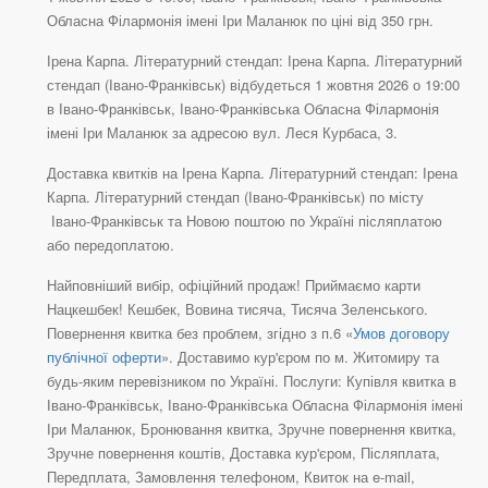
Обласна Філармонія імені Іри Маланюк по ціні від 350 грн.
Ірена Карпа. Літературний стендап: Ірена Карпа. Літературний
стендап (Івано-Франківськ) відбудеться 1 жовтня 2026 о 19:00
в Івано-Франківськ, Івано-Франківська Обласна Філармонія
імені Іри Маланюк за адресою вул. Леся Курбаса, 3.
Доставка квитків на Ірена Карпа. Літературний стендап: Ірена
Карпа. Літературний стендап (Івано-Франківськ) по місту
Івано-Франківськ та Новою поштою по Україні післяплатою
або передоплатою.
Найповніший вибір, офіційний продаж! Приймаємо карти
Нацкешбек! Кешбек, Вовина тисяча, Тисяча Зеленського.
Повернення квитка без проблем, згідно з п.6 «
Умов договору
публічної оферти
». Доставимо кур'єром по м. Житомиру та
будь-яким перевізником по Україні. Послуги: Купівля квитка в
Івано-Франківськ, Івано-Франківська Обласна Філармонія імені
Іри Маланюк, Бронювання квитка, Зручне повернення квитка,
Зручне повернення коштів, Доставка кур'єром, Післяплата,
Передплата, Замовлення телефоном, Квиток на e-mail,