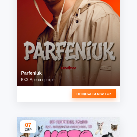
Parfeniuk
ККЗ Арена-центр
ПРИДБАТИ КВИТОК
07
СЕР