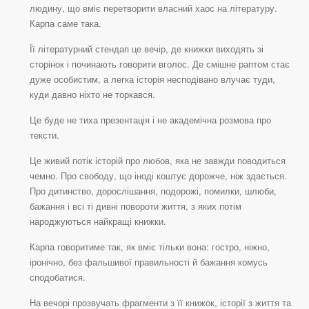
людину, що вміє перетворити власний хаос на літературу.
Карпа саме така.
Її літературний стендап це вечір, де книжки виходять зі
сторінок і починають говорити вголос. Де смішне раптом стає
дуже особистим, а легка історія несподівано влучає туди,
куди давно ніхто не торкався.
Це буде не тиха презентація і не академічна розмова про
тексти.
Це живий потік історій про любов, яка не завжди поводиться
чемно. Про свободу, що іноді коштує дорожче, ніж здається.
Про дитинство, дорослішання, подорожі, помилки, шлюби,
бажання і всі ті дивні повороти життя, з яких потім
народжуються найкращі книжки.
Карпа говоритиме так, як вміє тільки вона: гостро, ніжно,
іронічно, без фальшивої правильності й бажання комусь
сподобатися.
На вечорі прозвучать фрагменти з її книжок, історії з життя та