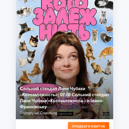
Сольний стендап Лани Чубахи
«Котозалежність»: 07.08 Сольний стендап
Лани Чубахи «Котозалежність» в Івано-
Франківську
Promprylad.Coworking
ПРИДБАТИ КВИТОК