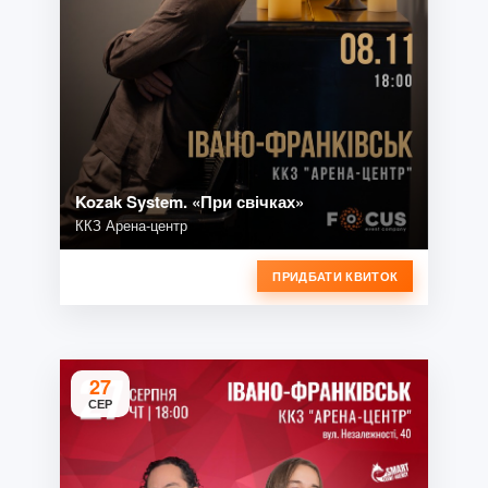
Kozak System. «При свічках»
ККЗ Арена-центр
ПРИДБАТИ КВИТОК
27
СЕР