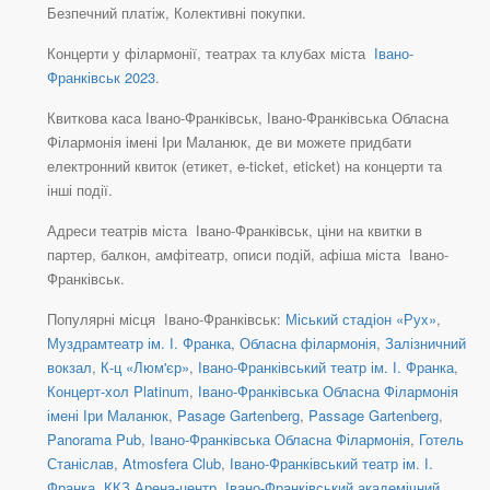
Безпечний платіж, Колективні покупки.
Концерти у філармонії, театрах та клубах міста
Івано-
Франківськ 2023
.
Квиткова каса Івано-Франківськ, Івано-Франківська Обласна
Філармонія імені Іри Маланюк, де ви можете придбати
електронний квиток (етикет, e-ticket, eticket) на концерти та
інші події.
Адреси театрів міста Івано-Франківськ, ціни на квитки в
партер, балкон, амфітеатр, описи подій, афіша міста Івано-
Франківськ.
Популярні місця Івано-Франківськ:
Міський стадіон «Рух»
,
Муздрамтеатр ім. І. Франка
,
Обласна філармонія
,
Залізничний
вокзал
,
К-ц «Люм'єр»
,
Івано-Франківський театр ім. І. Франка
,
Концерт-хол Platinum
,
Івано-Франківська Обласна Філармонія
імені Іри Маланюк
,
Pasage Gartenberg
,
Passage Gartenberg
,
Panorama Pub
,
Івано-Франківська Обласна Філармонія
,
Готель
Станіслав
,
Atmosfera Club
,
Івано-Франківський театр ім. І.
Франка
,
ККЗ Арена-центр
,
Івано-Франківський академічний