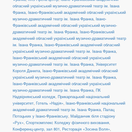
обласний український музично-драматичний театр ім. Івана
Франка
,
Івано-Франківський академічний обласний український
музично-драматичний театр ім. Івана Франка
,
Івано-
Франківський академічний обласний український музично-
драматичний театр ім. Івана Франка
,
Івано-Франківський
академічний обласний український музично-драматичний театр
ім. Івана Франка
,
Івано-Франківський академічний обласний
український музично-драматичний театр ім. Івана Франка
,
Івано-Франківський академічний обласний український
музично-драматичний театр ім. Івана Франка
,
Університет
Короля Данила
,
Івано-Франківський академічний обласний
український музично-драматичний театр ім. Івана Франка
,
Івано-Франківський академічний обласний український
музично-драматичний театр ім. Івана Франка
,
ПК
Надвірнянський коледж
,
Прикарпацький національний
університет
,
Готель «Надія»
,
Івано-Франківський національний
академічний драматичний театр ім. Івана Франка
,
Палац
Потоцьких у Івано-Франківську
,
Майданчик біля стадіону
«Рух»
,
Спорткомплекс Коледжу фізичного виховання
,
Конференц-центр, зал 801
,
Ресторація «Зосина Воля»
,