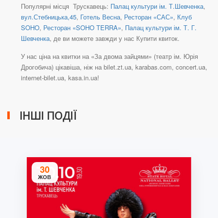
Популярні місця Трускавець:
Палац культури ім. Т.Шевченка
,
вул.Стебницька,45
,
Готель Весна
,
Ресторан «САС»
,
Клуб
SOHO
,
Ресторан «SOHO TERRA»
,
Палац культури ім. Т. Г.
Шевченка
, де ви можете завжди у нас Купити квиток.
У нас ціна на квитки на «За двома зайцями» (театр ім. Юрія
Дрогобича) цікавіша, ніж на bilet.zt.ua, karabas.com, concert.ua,
internet-bilet.ua, kasa.in.ua!
ІНШІ ПОДІЇ
30
ЖОВ