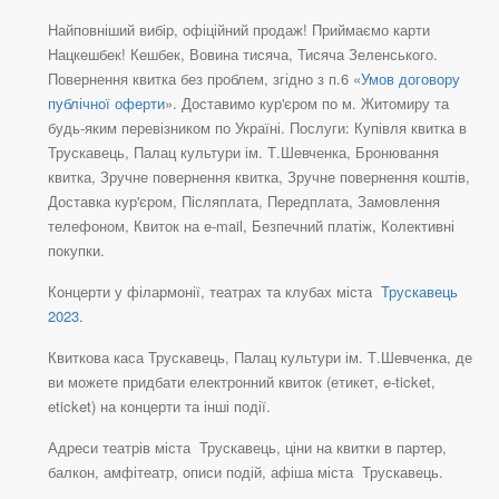
Найповніший вибір, офіційний продаж! Приймаємо карти
Нацкешбек! Кешбек, Вовина тисяча, Тисяча Зеленського.
Повернення квитка без проблем, згідно з п.6 «
Умов договору
публічної оферти
». Доставимо кур'єром по м. Житомиру та
будь-яким перевізником по Україні. Послуги: Купівля квитка в
Трускавець, Палац культури ім. Т.Шевченка, Бронювання
квитка, Зручне повернення квитка, Зручне повернення коштів,
Доставка кур'єром, Післяплата, Передплата, Замовлення
телефоном, Квиток на e-mail, Безпечний платіж, Колективні
покупки.
Концерти у філармонії, театрах та клубах міста
Трускавець
2023
.
Квиткова каса Трускавець, Палац культури ім. Т.Шевченка, де
ви можете придбати електронний квиток (етикет, e-ticket,
eticket) на концерти та інші події.
Адреси театрів міста Трускавець, ціни на квитки в партер,
балкон, амфітеатр, описи подій, афіша міста Трускавець.