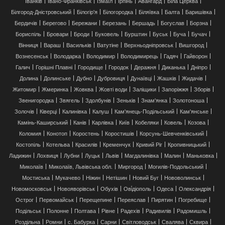
Іванків
Івано-Франківськ
Ізмаїл
Ірпінь
Авангард
Біла Церква
Білгород-Дністровський
Білогір'я
Білогородка
Біляївка
Балта
Баришівка
Бердичів
Берегово
Бережани
Березань
Бершадь
Богуслав
Борзна
Бориспіль
Бровари
Броди
Буковель
Бурштин
Буськ
Буча
Бучач
Вінниця
Вараш
Васильків
Ватутіне
Верхньодніпровськ
Вишгород
Вознесенськ
Володарка
Володимир
Володимирець
Гадяч
Гайворон
Галич
Горішні Плавні
Городище
Городок
Деражня
Диканька
Дніпро
Долина
Долинське
Дубно
Дубровиця
Дунаївці
Жашків
Жидачів
Житомир
Жмеринка
Жовква
Жовті води
Заліщики
Запоріжжя
Зборів
Звенигородка
Звягель
Здолбунів
Зеньків
Знам'янка
Золотоноша
Золочів
Ківерці
Калинівка
Калуш
Кам'янець-Подільський
Кам'янське
Камінь-Каширський
Канів
Карлівка
Київ
Кобеляки
Ковель
Козова
Коломия
Конотоп
Коростень
Коростишів
Корсунь-Шевченківський
Костопіль
Котельва
Красилів
Кременчук
Кривий Ріг
Кропивницький
Ладижин
Лохвиця
Лубни
Луцьк
Львів
Магдалинівка
Малин
Маньковка
Миколаїв
Миколаїв, Львівська обл.
Миргород
Могилів-Подольський
Мостиська
Мукачево
Ніжин
Нетішин
Новий Буг
Нововолинськ
Новомосковськ
Новояворівськ
Обухів
Ові́діополь
Одеса
Олександрія
Острог
Первомайськ
Перещепине
Переяслав
Пирятин
Погребище
Подільськ
Полонне
Полтава
Рівне
Радехів
Радивилів
Радомишль
Роздільна
Ромни
с. Бабурка
Сарни
Світловодськ
Свалява
Сквира