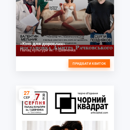
«Кіно для дорослих»
Палац культури ім. Т.Шевченка
ПРИДБАТИ КВИТОК
27
СЕР