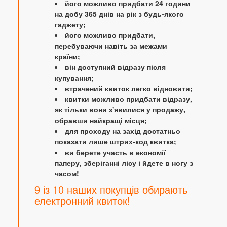
його можливо придбати 24 години
на добу 365 днів на рік з будь-якого
гаджету;
його можливо придбати,
перебуваючи навіть за межами
країни;
він доступний відразу після
купування;
втрачений квиток легко відновити;
квитки можливо придбати відразу,
як тільки вони з'явилися у продажу,
обравши найкращі місця;
для проходу на захід достатньо
показати лише штрих-код квитка;
ви берете участь в економії
паперу, зберіганні лісу і йдете в ногу з
часом!
9 із 10 наших покупців обирають
електронний квиток!