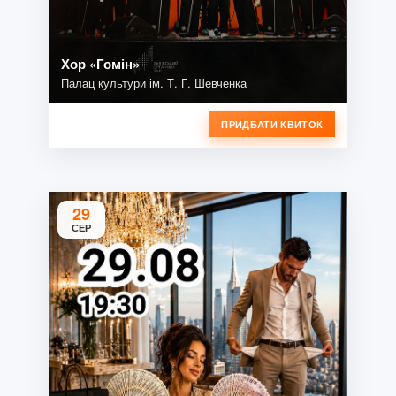
Хор «Гомін»
Палац культури ім. Т. Г. Шевченка
ПРИДБАТИ КВИТОК
29
СЕР