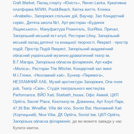
Craft.Market
,
Палац спорту «Юність»
,
Reven Lavka
,
Креативна
платформа МЛИН
,
Pool&Beach
,
Квітка життя
,
Клініка
«Anabelle»
,
Запоріжжя спільних дій
,
Ваучер
,
Зал Концертний
сервіс
,
Дитяча школа №1
,
Арт-ресторан «Будинок
Ліщинського»
,
Мануфактура Розенталь
,
SunRise
,
Причал
,
Запорізький міський яхт-клуб
,
Ресторан Lihoy
,
Запорізький
міський палац дитячої та юнацької творчості
,
Respect - простір
подій
,
Простір Подій Respect
,
Запорізький академічний
обласний український музично-драматичний театр ім.
В.Г.Магара
,
Запорізька обласна філармонія
,
Арт-кафе
«Меліса»
,
Ресторан The Witcher
,
Концертний зал іменi
М.І.Глінки
,
«Незламний хаб»
,
Бункер «Перемога»
,
НЕЗЛАМНИЙ ХАБ
,
Музей архітектури Запоріжжя
,
One more
pub
,
Театр «Свія»
,
Студія театрального мистецтва
Performance
,
ВЙО Хаб
,
Starbath_house
,
Офіс Амвей
,
ЦКП
Орбіта
,
Secret Place
,
Кінотеатр ім. Довженка
,
Арт Клуб Парк
,
47.35 Bar
,
WineBar
,
Villa del vino
,
Sovist Bar
,
Незламний Хаб
(Хортицький)
,
Nice Vibe
,
ДК Орбіта
,
Sovist bar
,
ЦКП Орбіта
,
Запорізька обласна філармонія
, де ви можете завжди у нас
Купити квиток.