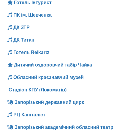
Готель Інтурист
ПК ім. Шевченка
ДК ЗТР
ДК Титан
Готель Reikartz
Дитячий оздоровчий табір Чайка
Обласний краєзнавчий музей
Стадіон КПУ (Локоматів)
Запорізький державний цирк
РЦ Капіталіст
Запорізький академічний обласний театр