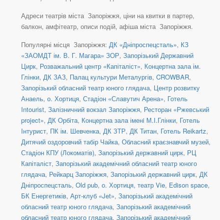
Адреси театрів міста Запоріжжя, ціни на квитки в партер,
балкон, амфітеатр, описи подій, афіша міста Запоріжжя.
Популярні місця Запоріжжя:
ДК «Дніпроспецсталь»
,
КЗ
«ЗАОМДТ ім. В. Г. Магара» ЗОР
,
Запорізький Державний
Цирк
,
Розважальний центр «Капіталіст»
,
Концертна зала ім.
Глінки
,
ДК ЗАЗ
,
Палац культури Металургів
,
CROWBAR
,
Запорізький обласний театр юного глядача
,
Центр розвитку
Анаель
,
о. Хортиця
,
Стадіон «Славутич Арена»
,
Готель
Intourist
,
Залізничний вокзал Запоріжжя
,
Ресторан «Ржевський
project»
,
ДК Орбіта
,
Концертна зала іменi М.І.Глінки
,
Готель
Інтурист
,
ПК ім. Шевченка
,
ДК ЗТР
,
ДК Титан
,
Готель Reikartz
,
Дитячий оздоровчий табір Чайка
,
Обласний краєзнавчий музей
,
Стадіон КПУ (Локоматів)
,
Запорізький державний цирк
,
РЦ
Капіталіст
,
Запорізький академічний обласний театр юного
глядача
,
Рейкарц Запоріжжя
,
Запорізький державний цирк
,
ДК
Дніпроспецсталь
,
Old pub
,
о. Хортиця, театр Vie
,
Edison space
,
БК Енергетиків
,
Арт-клуб «Jet»
,
Запорізький академічний
обласний театр юного глядача
,
Запорізький академічний
обласний театр юного глядача
,
Запорізький академічний