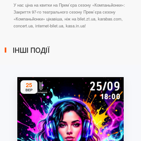
У нас ціна на квитки на Прем`єра сезону «Компаньйонки»:
Закриття 97-го театрального сезону Прем`єра сезону
«Компаньйонки» цікавіша, ніж на bilet.zt.ua, karabas.com,
concert.ua, internet-bilet.ua, kasa.in.ua!
ІНШІ ПОДІЇ
25
ВЕР