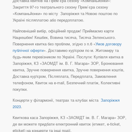
Доставка квитків на Прем`єра сезону «Компаньйонки»:
Закриття 97-го театрального сезону Прем`єра сезону
«Компаньйонки» по місту Запоріжжя та Новою поштою по
Україні післяплатою або передоплатою.
Найповніший вибір, офіційний продаж! Приймаємо карти
Нацкешбек! Кешбек, Вовина тисяча, Тисяча Зеленського.
Повернення квитка без проблем, згідно з п.6 «
Умов договору
публічної оферти
». Доставимо кур'єром по м. Житомиру та
будь-яким перевізником по Україні. Послуги: Купівля квитка в
Запоріжжя, КЗ «ЗАОМДТ ім. В. Г. Магара» ЗОР, Бронювання
квитка, Зручне повернення квитка, Зручне повернення коштів,
Доставка кур'єром, Післяплата, Передплата, Замовлення
телефоном, Квиток на e-mail, Безпечний платіж, Колективні
покупки.
Концерти у філармонії, театрах та клубах міста
Запоріжжя
2023
.
Квиткова каса Запоріжжя, КЗ «ЗАОМДТ ім. В. Г. Магара» ЗОР,
де ви можете придбати електронний квиток (етикет, e-ticket,
eticket) на концерти та інші події.