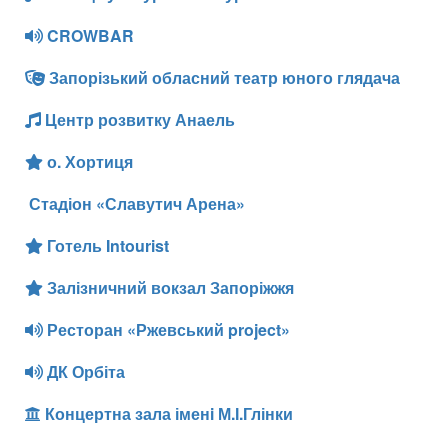
CROWBAR
Запорізький обласний театр юного глядача
Центр розвитку Анаель
о. Хортиця
Стадіон «Славутич Арена»
Готель Intourist
Залізничний вокзал Запоріжжя
Ресторан «Ржевський project»
ДК Орбіта
Концертна зала іменi М.І.Глінки