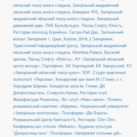
обласний театр юного глядача
,
Запорізький академічний
обласний театр юного глядача
,
Коворкінг IFG
,
Запорізький
академічний обласний театр юного глядача
,
Запорізький
державний цирк
,
ПАБ Бульбульдог
,
Палац Спорту Юність
,
Ресторан-теплохід Корнійчук
,
Гастро-Паб Дах
,
Залізничний
вокзал Запоріжжя 1
,
Цирк_Кобзов_2018_2 Запоріжжя
,
Туристичний Інформаційний Центр
,
Запорізький академічний
обласний театр юного глядача
,
Khortitsa Palace
,
Вусатий
кролик
,
Палац Спорту «Юність»
,
КУ «Запорізький обласний
центр молоді»
,
Сертифікат
,
БК Хортицький
,
БК Заводський
,
КЗ
«Запорізький обласний театр кукол» ЗОР
,
Студія практичної
психології «Персона»
,
Концертний зал іменi М.І.Глінки_v.1
,
Аеродром Широке
,
Концертна зала ім. Глінки
,
ДK
Дніпроспецсталь
,
Славутич-Арена
,
Ресторан клуб
Мануфактура Розенталь
,
Яхт клуб «Нова хвиля»
,
Пляжно-
розважальний комплекс «Африка»
,
Національний університет
«Запорізька політехніка»
,
Платформа «Дві Башти»
,
Розважальний Центр КапіталістЪ
,
Ресторан: Chin Chin
,
Конференц-зал готелю «Reikartz»
,
Будинок культури
"Дніпроспецсталь"
,
Платформа «Запоріжжя спільних дій»
,