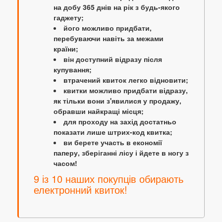
на добу 365 днів на рік з будь-якого
гаджету;
його можливо придбати,
перебуваючи навіть за межами
країни;
він доступний відразу після
купування;
втрачений квиток легко відновити;
квитки можливо придбати відразу,
як тільки вони з'явилися у продажу,
обравши найкращі місця;
для проходу на захід достатньо
показати лише штрих-код квитка;
ви берете участь в економії
паперу, зберіганні лісу і йдете в ногу з
часом!
9 із 10 наших покупців обирають
електронний квиток!