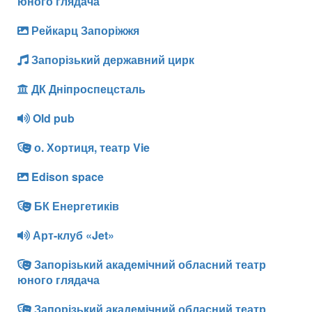
юного глядача
Рейкарц Запоріжжя
Запорізький державний цирк
ДК Дніпроспецсталь
Old pub
о. Хортиця, театр Vie
Edison space
БК Енергетиків
Арт-клуб «Jet»
Запорізький академічний обласний театр
юного глядача
Запорізький академічний обласний театр