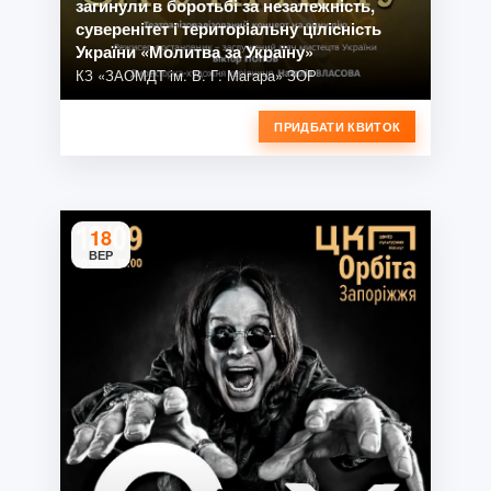
загинули в боротьбі за незалежність,
суверенітет і територіальну цілісність
України «Молитва за Україну»
КЗ «ЗАОМДТ ім. В. Г. Магара» ЗОР
ПРИДБАТИ КВИТОК
18
ВЕР