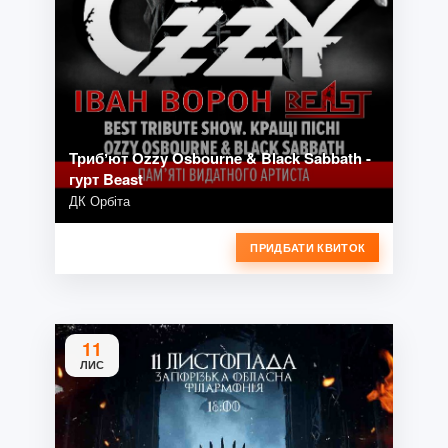
Трибʼют Ozzy Osbourne & Black Sabbath -
гурт Beast
ДК Орбіта
ПРИДБАТИ КВИТОК
11
ЛИС