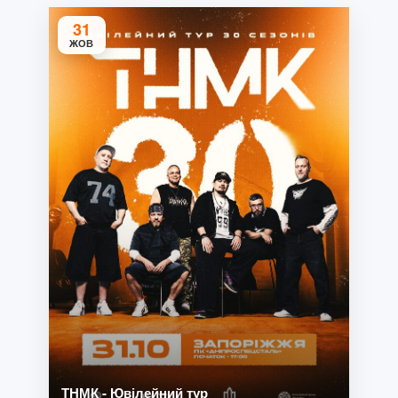
31
ЖОВ
ТНМК - Ювілейний тур