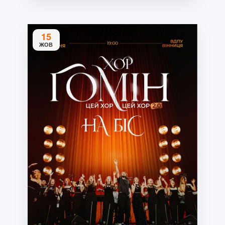
15
ЖОВ