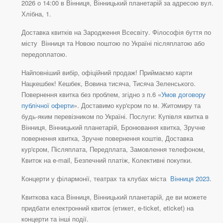
2026 о 14:00 в Вінниця, Вінницький планетарій за адресою вул.
Хлібна, 1.
Доставка квитків на Зародження Всесвіту. Філософія буття по
місту Вінниця та Новою поштою по Україні післяплатою або
передоплатою.
Найповніший вибір, офіційний продаж! Приймаємо карти
Нацкешбек! Кешбек, Вовина тисяча, Тисяча Зеленського.
Повернення квитка без проблем, згідно з п.6 «
Умов договору
публічної оферти
». Доставимо кур'єром по м. Житомиру та
будь-яким перевізником по Україні. Послуги: Купівля квитка в
Вінниця, Вінницький планетарій, Бронювання квитка, Зручне
повернення квитка, Зручне повернення коштів, Доставка
кур'єром, Післяплата, Передплата, Замовлення телефоном,
Квиток на e-mail, Безпечний платіж, Колективні покупки.
Концерти у філармонії, театрах та клубах міста
Вінниця 2023
.
Квиткова каса Вінниця, Вінницький планетарій, де ви можете
придбати електронний квиток (етикет, e-ticket, eticket) на
концерти та інші події.