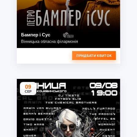
Бампер і Сус
Вінницька обласна філармонія
ПРИДБАТИ КВИТОК
09
СЕР