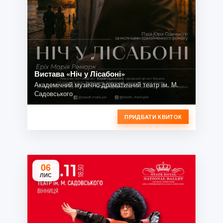
Вистава «Ніч у Лісабоні»
Академічний музично-драматичний театр ім. М.
Садовського
ПРИДБАТИ КВИТОК
06
ЛИС