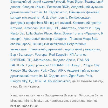
Вінницький обласний художній музей
,
Mont Blanc
,
Театральний
дворик
,
Стадіон «Хімік»
,
Ресторан RICH
,
Академічний музично-
драматичний театр ім. М. Садовського
,
Вінницький фаховий
коледж мистецтв ім. М. Д. Леонтовича
,
Конференцзал
федерації профспілок Вінницької області
,
Креативний простір
Артинов
,
American Bar&Grill
,
ТРЦ «Квартал», поверх 2
,
Enjoy
Resto Bar
,
Lolla Gastro Place
,
Relax Space (готель «Франція», 9
поверх)
,
Креативний простір «Щедрик»
,
Планета Мода-Бар
,
cherdak.space
,
Вінницький Державний Педагогічний
університет
,
Вінницький державний педагогічний університет
,
Бар «Бульвар»
,
Ресторан Red Zeppelin
,
КП Артинов
,
CHERDAK
,
ТЦ «Мегамолл», Льодова Арена
,
ITALIAN
FACTORY
,
Центр розвитку ORIGAMI
,
СК Нокаут
,
Pirogov Sky
,
Pirogov Sky Garden
,
Park «Open AIR»
,
Академічний музично-
драматичний театр ім. М. Садовського
,
Zgar Event Park
,
Pirogov Sky
,
ВДПУ ім. М. Коцюбинського
, де ви можете завжди
у нас Купити квиток.
У нас ціна на квитки на Зародження Всесвіту. Філософія буття
цікавіша, ніж на bilet.zt.ua, karabas.com, concert.ua, internet-
bilet.ua, kasa.in.ua!