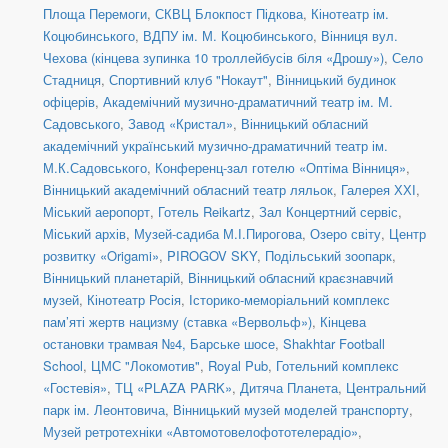
Площа Перемоги
,
СКВЦ Блокпост Підкова
,
Кінотеатр ім.
Коцюбинського
,
ВДПУ ім. М. Коцюбинського
,
Вінниця вул.
Чехова (кінцева зупинка 10 троллейбусів біля «Дрошу»)
,
Село
Стадниця
,
Спортивний клуб "Нокаут"
,
Вінницький будинок
офіцерів
,
Академічний музично-драматичний театр ім. М.
Садовського
,
Завод «Кристал»
,
Вінницький обласний
академічний український музично-драматичний театр ім.
М.К.Садовського
,
Конференц-зал готелю «Оптіма Вінниця»
,
Вінницький академічний обласний театр ляльок
,
Галерея ХХІ
,
Міський аеропорт
,
Готель Reikartz
,
Зал Концертний сервіс
,
Міський архів
,
Музей-садиба М.І.Пирогова
,
Озеро світу
,
Центр
розвитку «Origami»
,
PIROGOV SKY
,
Подільський зоопарк
,
Вінницький планетарій
,
Вінницький обласний краєзнавчий
музей
,
Кінотеатр Росія
,
Історико-меморіальний комплекс
пам’яті жертв нацизму (ставка «Вервольф»)
,
Кінцева
остановки трамвая №4, Барське шосе
,
Shakhtar Football
School
,
ЦМС "Локомотив"
,
Royal Pub
,
Готельний комплекс
«Гостевія»
,
ТЦ «PLAZA PARK»
,
Дитяча Планета
,
Центральний
парк ім. Леонтовича
,
Вінницький музей моделей транспорту
,
Музей ретротехніки «Автомотовелофототелерадіо»
,