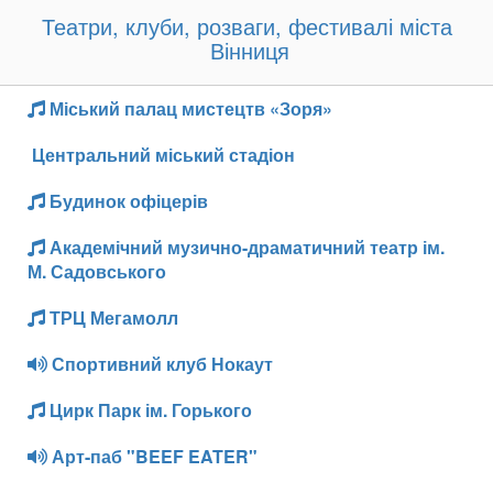
Театри, клуби, розваги, фестивалі міста
Вінниця
Міський палац мистецтв «Зоря»
Центральний міський стадіон
Будинок офіцерів
Академічний музично-драматичний театр ім.
М. Садовського
ТРЦ Мегамолл
Спортивний клуб Нокаут
Цирк Парк ім. Горького
Арт-паб "BEEF EATER"