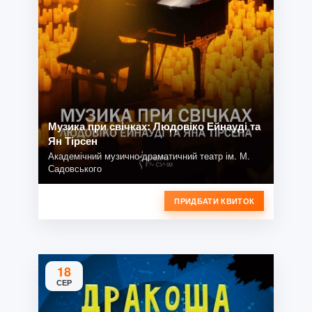
Музика при свічках: Людовіко Ейнауді та
Ян Тірсен
Академічний музично-драматичний театр ім. М.
Садовського
ПРИДБАТИ КВИТОК
18
СЕР