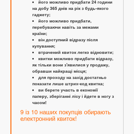
його можливо придбати 24 години
на добу 365 днів на рік з будь-якого
гаджету;
його можливо придбати,
перебуваючи навіть за межами
країни;
він доступний відразу після
купування;
втрачений квиток легко відновити;
квитки можливо придбати відразу,
як тільки вони з'явилися у продажу,
обравши найкращі місця;
для проходу на захід достатньо
показати лише штрих-код квитка;
ви берете участь в економії
паперу, зберіганні лісу і йдете в ногу з
часом!
9 із 10 наших покупців обирають
електронний квиток!