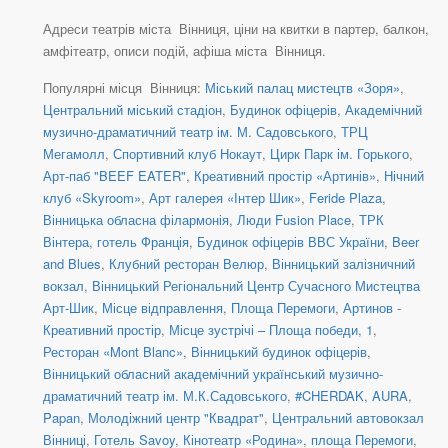
Адреси театрів міста Вінниця, ціни на квитки в партер, балкон,
амфітеатр, описи подій, афіша міста Вінниця.
Популярні місця Вінниця:
Міський палац мистецтв «Зоря»
,
Центральний міський стадіон
,
Будинок офіцерів
,
Академічний
музично-драматичний театр ім. М. Садовського
,
ТРЦ
Мегамолл
,
Спортивний клуб Нокаут
,
Цирк Парк ім. Горького
,
Арт-паб "BEEF EATER"
,
Креативний простір «Артинів»
,
Нічний
клуб «Skyroom»
,
Арт галерея «Інтер Шик»
,
Feride Plaza
,
Вінницька обласна філармонія
,
Люди Fusion Place
,
ТРК
Вінтера
,
готель Франція
,
Будинок офіцерів ВВС України
,
Beer
and Blues
,
Клубний ресторан Велюр
,
Вінницький залізничний
вокзал
,
Вінницький Регіональний Центр Сучасного Мистецтва
Арт-Шик
,
Місце відправлення
,
Площа Перемоги
,
Артинов -
Креативний простір
,
Місце зустрічі – Площа победи, 1
,
Ресторан «Mont Blanc»
,
Вінницький будинок офіцерів
,
Вінницький обласний академічний український музично-
драматичний театр ім. М.К.Садовського
,
#CHERDAK
,
AURA
,
Papan
,
Молодіжний центр "Квадрат"
,
Центральний автовокзал
Вінниці
,
Готель Savoy
,
Кінотеатр «Родина»
,
площа Перемоги
,