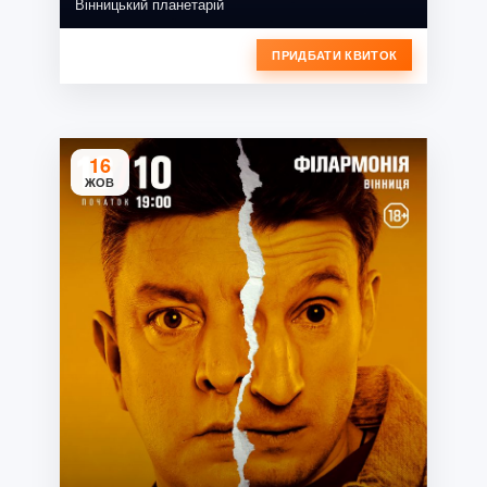
Вінницький планетарій
ПРИДБАТИ КВИТОК
16
ЖОВ