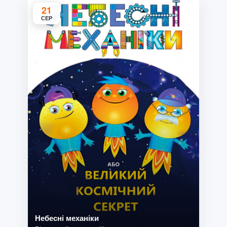
21
СЕР
Небесні механіки