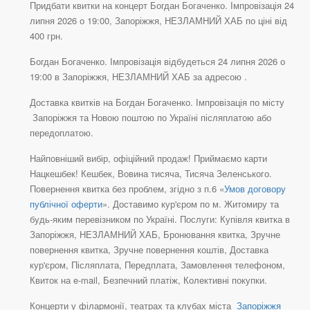
Придбати квитки на концерт Богдан Богаченко. Імпровізація 24
липня 2026 о 19:00, Запоріжжя, НЕЗЛАМНИЙ ХАБ по ціні від
400 грн.
Богдан Богаченко. Імпровізація відбудеться 24 липня 2026 о
19:00 в Запоріжжя, НЕЗЛАМНИЙ ХАБ за адресою .
Доставка квитків на Богдан Богаченко. Імпровізація по місту
Запоріжжя та Новою поштою по Україні післяплатою або
передоплатою.
Найповніший вибір, офіційний продаж! Приймаємо карти
Нацкешбек! Кешбек, Вовина тисяча, Тисяча Зеленського.
Повернення квитка без проблем, згідно з п.6 «
Умов договору
публічної оферти
». Доставимо кур'єром по м. Житомиру та
будь-яким перевізником по Україні. Послуги: Купівля квитка в
Запоріжжя, НЕЗЛАМНИЙ ХАБ, Бронювання квитка, Зручне
повернення квитка, Зручне повернення коштів, Доставка
кур'єром, Післяплата, Передплата, Замовлення телефоном,
Квиток на e-mail, Безпечний платіж, Колективні покупки.
Концерти у філармонії, театрах та клубах міста
Запоріжжя