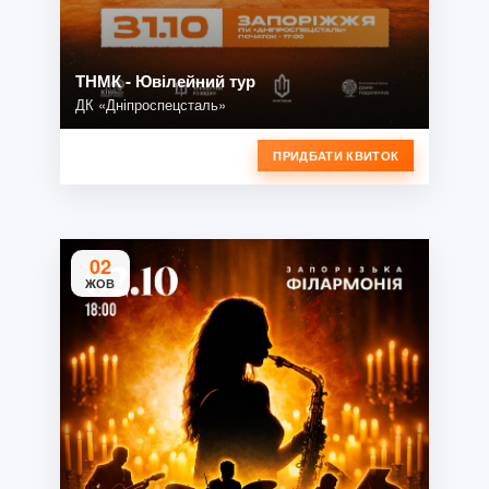
ТНМК - Ювілейний тур
ДК «Дніпроспецсталь»
ПРИДБАТИ КВИТОК
02
ЖОВ