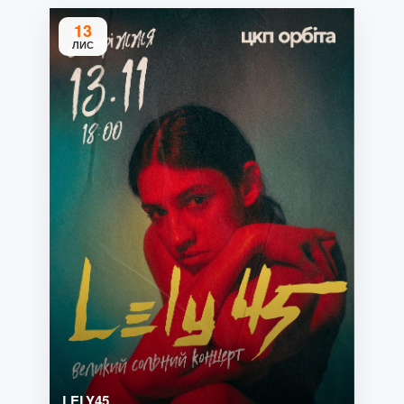
13
ЛИС
LELY45