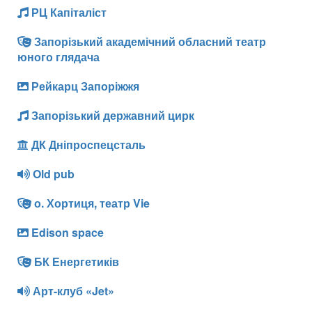
РЦ Капіталіст
Запорізький академічний обласний театр
юного глядача
Рейкарц Запоріжжя
Запорізький державний цирк
ДК Дніпроспецсталь
Old pub
о. Хортиця, театр Vie
Edison space
БК Енергетиків
Арт-клуб «Jet»