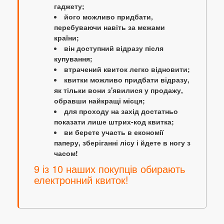
гаджету;
його можливо придбати,
перебуваючи навіть за межами
країни;
він доступний відразу після
купування;
втрачений квиток легко відновити;
квитки можливо придбати відразу,
як тільки вони з'явилися у продажу,
обравши найкращі місця;
для проходу на захід достатньо
показати лише штрих-код квитка;
ви берете участь в економії
паперу, зберіганні лісу і йдете в ногу з
часом!
9 із 10 наших покупців обирають
електронний квиток!