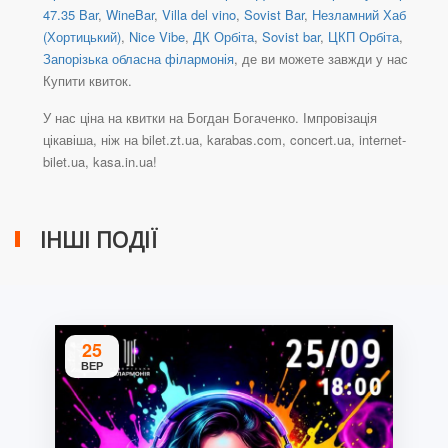
47.35 Bar
,
WineBar
,
Villa del vino
,
Sovist Bar
,
Незламний Хаб
(Хортицький)
,
Nice Vibe
,
ДК Орбіта
,
Sovist bar
,
ЦКП Орбіта
,
Запорізька обласна філармонія
, де ви можете завжди у нас
Купити квиток.
У нас ціна на квитки на Богдан Богаченко. Імпровізація
цікавіша, ніж на bilet.zt.ua, karabas.com, concert.ua, internet-
bilet.ua, kasa.in.ua!
ІНШІ ПОДІЇ
25
ВЕР