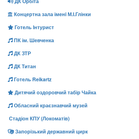
ДК Орбіта
Концертна зала іменi М.І.Глінки
Готель Інтурист
ПК ім. Шевченка
ДК ЗТР
ДК Титан
Готель Reikartz
Дитячий оздоровчий табір Чайка
Обласний краєзнавчий музей
Стадіон КПУ (Локоматів)
Запорізький державний цирк