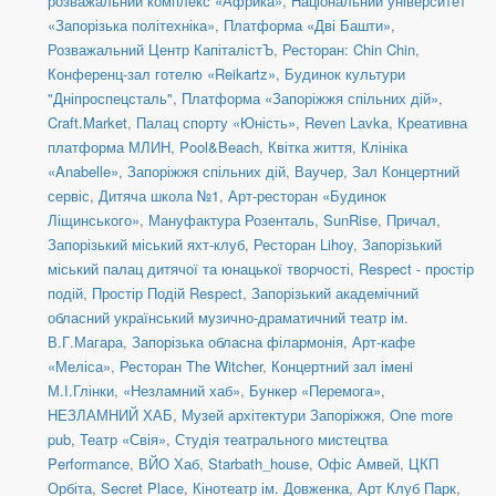
розважальний комплекс «Африка»
,
Національний університет
«Запорізька політехніка»
,
Платформа «Дві Башти»
,
Розважальний Центр КапіталістЪ
,
Ресторан: Chin Chin
,
Конференц-зал готелю «Reikartz»
,
Будинок культури
"Дніпроспецсталь"
,
Платформа «Запоріжжя спільних дій»
,
Craft.Market
,
Палац спорту «Юність»
,
Reven Lavka
,
Креативна
платформа МЛИН
,
Pool&Beach
,
Квітка життя
,
Клініка
«Anabelle»
,
Запоріжжя спільних дій
,
Ваучер
,
Зал Концертний
сервіс
,
Дитяча школа №1
,
Арт-ресторан «Будинок
Ліщинського»
,
Мануфактура Розенталь
,
SunRise
,
Причал
,
Запорізький міський яхт-клуб
,
Ресторан Lihoy
,
Запорізький
міський палац дитячої та юнацької творчості
,
Respect - простір
подій
,
Простір Подій Respect
,
Запорізький академічний
обласний український музично-драматичний театр ім.
В.Г.Магара
,
Запорізька обласна філармонія
,
Арт-кафе
«Меліса»
,
Ресторан The Witcher
,
Концертний зал іменi
М.І.Глінки
,
«Незламний хаб»
,
Бункер «Перемога»
,
НЕЗЛАМНИЙ ХАБ
,
Музей архітектури Запоріжжя
,
One more
pub
,
Театр «Свія»
,
Студія театрального мистецтва
Performance
,
ВЙО Хаб
,
Starbath_house
,
Офіс Амвей
,
ЦКП
Орбіта
,
Secret Place
,
Кінотеатр ім. Довженка
,
Арт Клуб Парк
,