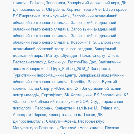
глядача
,
Рейкарц Запоріжжя
,
Запорізький державний цирк
,
ДК
Дніпроспецсталь
,
Old pub
,
о. Хортиця, театр Vie
,
Edison space
,
БК Енергетиків
,
Арт-клуб «Jet»
,
Запорізький академічний
обласний театр юного глядача
,
Запорізький академічний
обласний театр юного глядача
,
Запорізький академічний
обласний театр юного глядача
,
Запорізький академічний
обласний театр юного глядача
,
Коворкінг IFG
,
Запорізький
академічний обласний театр юного глядача
,
Запорізький
державний цирк
,
ПАБ Бульбульдог
,
Палац Спорту Юність
,
Ресторан-теплохід Корнійчук
,
Гастро-Паб Дах
,
Залізничний
вокзал Запоріжжя 1
,
Цирк_Кобзов_2018_2 Запоріжжя
,
Туристичний Інформаційний Центр
,
Запорізький академічний
обласний театр юного глядача
,
Khortitsa Palace
,
Вусатий
кролик
,
Палац Спорту «Юність»
,
КУ «Запорізький обласний
центр молоді»
,
Сертифікат
,
БК Хортицький
,
БК Заводський
,
КЗ
«Запорізький обласний театр кукол» ЗОР
,
Студія практичної
психології «Персона»
,
Концертний зал іменi М.І.Глінки_v.1
,
Аеродром Широке
,
Концертна зала ім. Глінки
,
ДK
Дніпроспецсталь
,
Славутич-Арена
,
Ресторан клуб
Мануфактура Розенталь
,
Яхт клуб «Нова хвиля»
,
Пляжно-