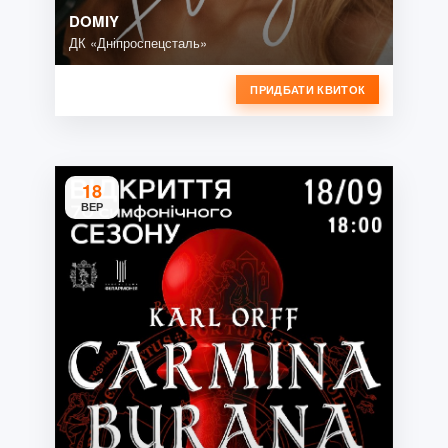
DOMIY
ДК «Дніпроспецсталь»
ПРИДБАТИ КВИТОК
18
ВЕР