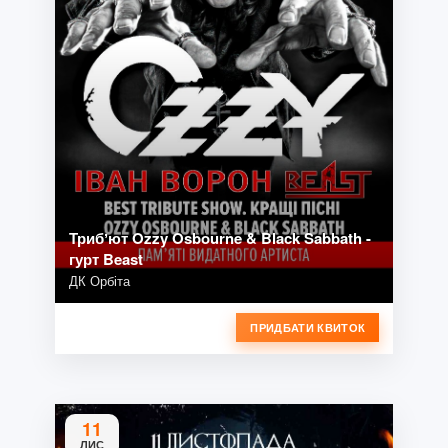
Трибʼют Ozzy Osbourne & Black Sabbath -
гурт Beast
ДК Орбіта
ПРИДБАТИ КВИТОК
11
ЛИС