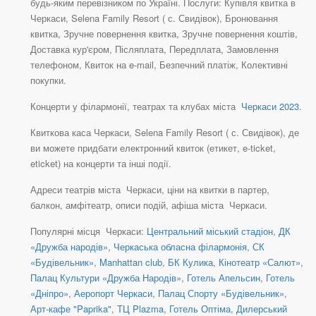
будь-яким перевізником по Україні. Послуги: Купівля квитка в
Черкаси, Selena Family Resort ( с. Свидівок), Бронювання
квитка, Зручне повернення квитка, Зручне повернення коштів,
Доставка кур'єром, Післяплата, Передплата, Замовлення
телефоном, Квиток на e-mail, Безпечний платіж, Колективні
покупки.
Концерти у філармонії, театрах та клубах міста
Черкаси 2023
.
Квиткова каса Черкаси, Selena Family Resort ( с. Свидівок), де
ви можете придбати електронний квиток (етикет, e-ticket,
eticket) на концерти та інші події.
Адреси театрів міста Черкаси, ціни на квитки в партер,
балкон, амфітеатр, описи подій, афіша міста Черкаси.
Популярні місця Черкаси:
Центральний міський стадіон
,
ДК
«Дружба народів»
,
Черкаська обласна філармонія
,
СК
«Будівельник»
,
Manhattan club
,
БК Кулика
,
Кінотеатр «Салют»
,
Палац Культури «Дружба Народів»
,
Готель Апельсин
,
Готель
«Дніпро»
,
Аеропорт Черкаси
,
Палац Спорту «Будівельник»
,
Арт-кафе "Paprika"
,
ТЦ Plazma
,
Готель Оптіма
,
Дилерський