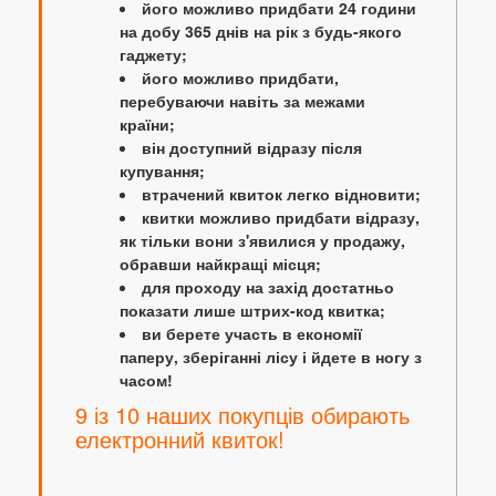
його можливо придбати 24 години
на добу 365 днів на рік з будь-якого
гаджету;
його можливо придбати,
перебуваючи навіть за межами
країни;
він доступний відразу після
купування;
втрачений квиток легко відновити;
квитки можливо придбати відразу,
як тільки вони з'явилися у продажу,
обравши найкращі місця;
для проходу на захід достатньо
показати лише штрих-код квитка;
ви берете участь в економії
паперу, зберіганні лісу і йдете в ногу з
часом!
9 із 10 наших покупців обирають
електронний квиток!