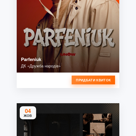
Parfeniuk
ДК «Дружба народів»
ПРИДБАТИ КВИТОК
04
ЖОВ