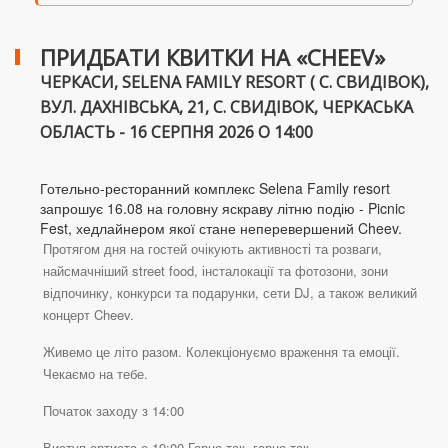
ПРИДБАТИ КВИТКИ НА «CHEEV»
ЧЕРКАСИ, SELENA FAMILY RESORT ( С. СВИДІВОК),
ВУЛ. ДАХНІВСЬКА, 21, С. СВИДІВОК, ЧЕРКАСЬКА
ОБЛАСТЬ - 16 СЕРПНЯ 2026 О 14:00
Готельно-ресторанний комплекс Selena Family resort
запрошує 16.08 на головну яскраву літню подію - Picnic
Fest, хедлайнером якої стане неперевершений Cheev.
Протягом дня на гостей очікують активності та розваги,
найсмачніший street food, інсталокації та фотозони, зони
відпочинку, конкурси та подарунки, сети DJ, а також великий
концерт Cheev.
Живемо це літо разом. Колекціонуємо враження та емоції.
Чекаємо на тебе.
Початок заходу з 14:00
Виступ артиста о 19:00 Гарно так, гарно так…