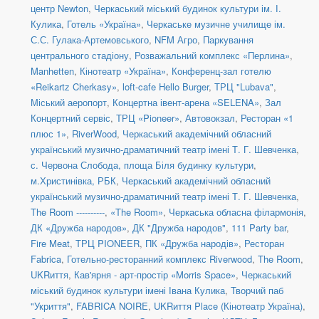
центр Newton
,
Черкаський міський будинок культури ім. І.
Кулика
,
Готель «Україна»
,
Черкаське музичне училище ім.
С.С. Гулака-Артемовського
,
NFM Агро
,
Паркування
центрального стадіону
,
Розважальний комплекс «Перлина»
,
Manhetten
,
Кінотеатр «Україна»
,
Конференц-зал готелю
«Reikartz Cherkasy»
,
loft-cafe Hello Burger
,
ТРЦ "Lubava"
,
Міський аеропорт
,
Концертна івент-арена «SELENA»
,
Зал
Концертний сервіс
,
ТРЦ «Pioneer»
,
Автовокзал
,
Ресторан «1
плюс 1»
,
RiverWood
,
Черкаський академічний обласний
український музично-драматичний театр імені Т. Г. Шевченка
,
с. Червона Слобода, площа Біля будинку культури
,
м.Христинівка, РБК
,
Черкаський академічний обласний
український музично-драматичний театр імені Т. Г. Шевченка
,
The Room ----------
,
«The Room»
,
Черкаська обласна філармонія
,
ДК «Дружба народов»
,
ДК "Дружба народов"
,
111 Party bar
,
Fire Meat
,
ТРЦ PIONEER
,
ПК «Дружба народів»
,
Ресторан
Fabrica
,
Готельно-ресторанний комплекс Riverwood
,
The Room
,
UKRиття
,
Кав'ярня - арт-простір «Morris Space»
,
Черкаський
міський будинок культури імені Івана Кулика
,
Творчий паб
"Укриття"
,
FABRICA NOIRE
,
UKRиття Place (Кінотеатр Україна)
,