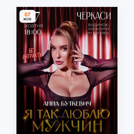
07
ЖОВ