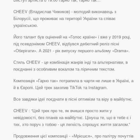
CHEEV (Владислав Чижиков) - молодий виконавець з
Білорусії, що проживає на території України та співає
українською.
Його талант був оцінений на «Голос країни» і вже у 2019 році,
під псевдонімом CHEEV, відбувся дебютний реліз пісні
«Оберігати». А 2021 - рік випуску першого альбому «Drama».
Стиль CHEEV - це комбінація жанрів інді та альтернативи, в
поєднанні з особливим вокалом та ліричним текстом.
Композиція «Гарно так» потрапила в чарти не лише в Україні, а
й в Європі. Цей трек захопив TikTok та Instagram.
Все завдяки ідеї поєднати в пісні оптимізм та віру в майбутнє.
CHEEV : “Цей трек про те, як вчишся просто жити у
невідомості, без планів на майбутнє. Цінуєш те, що в тебе є і
тих, хто поруч з тобою - ця легкість спрощує життя загалом.”
Продовження цієї композиції - «Мрієшся», про палітру почуттів