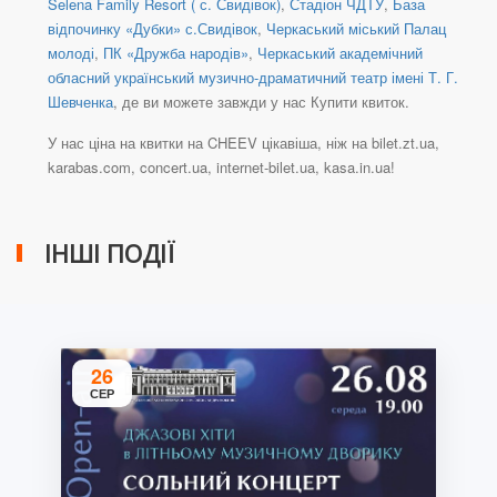
Selena Family Resort ( с. Свидівок)
,
Стадіон ЧДТУ
,
База
відпочинку «Дубки» с.Свидівок
,
Черкаський міський Палац
молоді
,
ПК «Дружба народів»
,
Черкаський академічний
обласний український музично-драматичний театр імені Т. Г.
Шевченка
, де ви можете завжди у нас Купити квиток.
У нас ціна на квитки на CHEEV цікавіша, ніж на bilet.zt.ua,
karabas.com, concert.ua, internet-bilet.ua, kasa.in.ua!
ІНШІ ПОДІЇ
26
СЕР