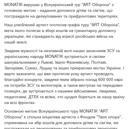
MONATIK вирушає у Всеукраїнський тур "ART Оборона" з
головною метою - надання допомоги дітям та сім'ям, що
постраждали на деокупованих та прифронтових територіях.
Наш улюблений артист оголосив графік туру "ART Оборона",
мета якого полягає в зборі коштів на гуманітарну допомогу
українцям, які страждають від агресії російських військ на
нашій землі.
Завдяки мужності та незламній волі наших захисників ЗСУ та
українському народу MONATIK зустрінеться зі своїми
шанувальниками у Львові, Івано-Франківську, Полтаві,
Запоріжжі, Сумах, Луцьку та інших прекрасних містах України. І
варто зазначити, що вже протягом року артист проводить
благодійні концерти, завдяки яким зібрано понад 600 000 євро
на потреби ЗСУ та волонтерів, а також виступає на передових
позиціях, де зустрічається з нашими військовими, лікарями,
педагогами, ДТЕК та всіма, хто щодня бореться за нашу країну
на всіх фронтах.
Основною метою Всеукраїнського туру MONATIK "ART
Оборона" є спільна ініціатива артиста з Фондом "Твоя опора",
спрямована на збір коштів для допомоги дітям та сім'ям, які
постраждали на деокупованих та прифронтових територіях