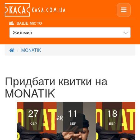
ВАШЕ МІСТО
Житомир
MONATIK
Придбати квитки на
MONATIK
27
11
18
СЕР
ВЕР
ВЕР