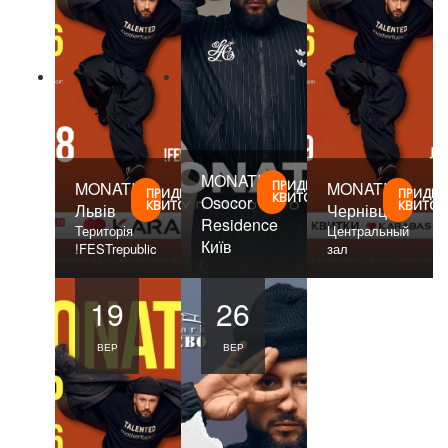
MONATIK.
MONATIK
ПРИДБАТИ
MONATIK
ПРИДБАТИ
ПРИДБА
КВИТОК
Osocor
КВИТОК
КВИТОК
Львів
Чернівці
Residence
Територія
Центральный
Київ
!FESTrepublic
зал
19
26
ВЕР
ВЕР