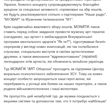
України. Кожного концерту супроводжуватимуть благодійні
аукціони та спеціальні активності, спрямовані на збір коштів,
які будуть реалізовуватися спільно з партнерами "Наше радіо",
"МУЗВАР" та Музичним телеканалом "М1".
Крім надзвичайно важливого збору коштів, MONATIK також
ставить перед собою завдання провести музичну арт-терапію
(нагадаємо, що артист є амбасадором Всеукраїнської
програми ментального здоров'я "Як ти?"), підготувавши безліч
сюрпризів у вигляді нових композицій, які так полюбилися
слухачам, спеціальних виступів зі своїми артистичними
друзями, а також виконання "відремонтованих" (repaired)
легендарних хітів артиста, які обожнюють мільйони українців.
Тур MONATIK "ART Оборона" проходить за підтримки Центру
морально-психологічного забезпечення ЗСУ. Тому на кожен
концерт особисто запрошуються наші герої-воїни, які
перебувають у ротації між боями на наших територіях, а також
родини військовополонених і наші волонтери.
Не пропустіть цей незабутній тур, де музика поєднається з
міцними сім'ями та допомогою тим, хто її потребує найбільше!