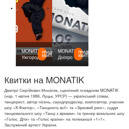
MONATIK
MONATIK
ПРИДБАТИ
ПРИДБАТИ
КВИТОК
КВИТОК
Ужгород
Дніпро
Квитки на MONATIK
Дмитро́ Сергі́йович Мона́тик, сценічний псевдонім MONATIK
(нар. 1 квітня 1986, Луцьк, УРСР) — український співак,
танцюрист, автор пісень, саундпродюсер, композитор, учасник
шоу «X-Фактор», «Танцюють всі!» та «Зірковий ринг», суддя
танцювального шоу «Танці з зірками» та тренер вокальних шоу
«Голос. Діти» та «Голос країни» на телеканалі «1+1».
Заслужений артист України.