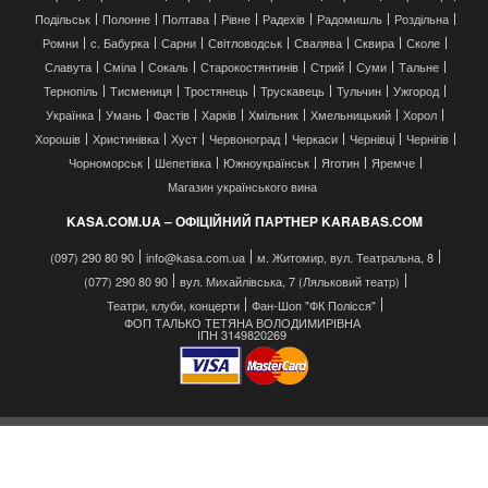
Подільськ
Полонне
Полтава
Рівне
Радехів
Радомишль
Роздільна
Ромни
с. Бабурка
Сарни
Світловодськ
Свалява
Сквира
Сколе
Славута
Сміла
Сокаль
Старокостянтинів
Стрий
Суми
Тальне
Тернопіль
Тисмениця
Тростянець
Трускавець
Тульчин
Ужгород
Українка
Умань
Фастів
Харків
Хмільник
Хмельницький
Хорол
Хорошів
Христинівка
Хуст
Червоноград
Черкаси
Чернівці
Чернігів
Чорноморськ
Шепетівка
Южноукраїнськ
Яготин
Яремче
Магазин українського вина
KASA.COM.UA – ОФІЦІЙНИЙ ПАРТНЕР KARABAS.COM
(097) 290 80 90
info@kasa.com.ua
м. Житомир, вул. Театральна, 8
(077) 290 80 90
вул. Михайлівська, 7 (Ляльковий театр)
Театри, клуби, концерти
Фан-Шоп "ФК Полісся"
ФОП ТАЛЬКО ТЕТЯНА ВОЛОДИМИРІВНА
ІПН 3149820269