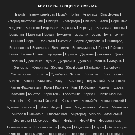
КВИТКИ НА КОНЦЕРТИ У МІСТАХ
Іванків
Івано-Франківськ
Ізмаїл
Ірпінь
Авангард
Біла Церква
Білгород-Дністровський
Білогір'я
Білогородка
Біляївка
Балта
Баришівка
Бердичів
Берегово
Бережани
Березань
Бершадь
Богуслав
Борзна
Бориспіль
Бровари
Броди
Буковель
Бурштин
Буськ
Буча
Бучач
Вінниця
Вараш
Васильків
Ватутіне
Верхньодніпровськ
Вишгород
Вознесенськ
Володарка
Володимир
Володимирець
Гадяч
Гайворон
Галич
Горішні Плавні
Городище
Городок
Деражня
Диканька
Дніпро
Долина
Долинське
Дубно
Дубровиця
Дунаївці
Жашків
Жидачів
Житомир
Жмеринка
Жовква
Жовті води
Заліщики
Запоріжжя
Звенигородка
Звягель
Здолбунів
Зеньків
Знам'янка
Золотоноша
Золочів
Ківерці
Калинівка
Калуш
Кам'янець-Подільський
Кам'янське
Камінь-Каширський
Канів
Карлівка
Київ
Кобеляки
Ковель
Козова
Коломия
Конотоп
Коростень
Коростишів
Корсунь-Шевченківський
Костопіль
Котельва
Красилів
Кременчук
Кривий Ріг
Кропивницький
Ладижин
Лохвиця
Лубни
Луцьк
Львів
Магдалинівка
Малин
Маньковка
Миколаїв
Миколаїв, Львівська обл.
Миргород
Могилів-Подольський
Мостиська
Мукачево
Ніжин
Нетішин
Новий Буг
Нововолинськ
Новомосковськ
Новояворівськ
Обухів
Ові́діополь
Одеса
Олександрія
Острог
Первомайськ
Перещепине
Переяслав
Пирятин
Погребище