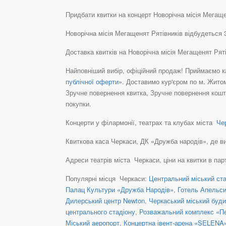
Придбати квитки на концерт Новорічна місія Мегащен
Новорічна місія Мегащенят Рятівників відбудеться 
Доставка квитків на Новорічна місія Мегащенят Ря
Найповніший вибір, офіційний продаж! Приймаємо ка
публічної оферти
». Доставимо кур'єром по м. Житом
Зручне повернення квитка, Зручне повернення кошті
покупки.
Концерти у філармонії, театрах та клубах міста
Чер
Квиткова каса Черкаси, ДК «Дружба народів», де ви м
Адреси театрів міста Черкаси, ціни на квитки в пар
Популярні місця Черкаси:
Центральний міський ста
Палац Культури «Дружба Народів»
,
Готель Апельс
Дилерський центр Newton
,
Черкаський міський будин
центрального стадіону
,
Розважальний комплекс «П
Міський аеропорт
,
Концертна івент-арена «SELENA