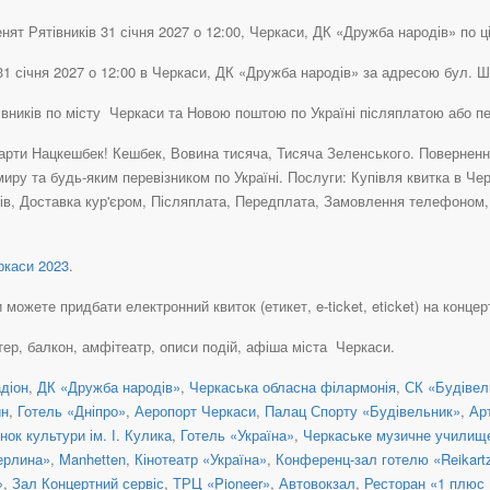
ят Рятівників 31 січня 2027 о 12:00, Черкаси, ДК «Дружба народів» по цін
31 січня 2027 о 12:00 в Черкаси, ДК «Дружба народів» за адресою бул. Ш
тівників по місту Черкаси та Новою поштою по Україні післяплатою або 
рти Нацкешбек! Кешбек, Вовина тисяча, Тисяча Зеленського. Повернення 
иру та будь-яким перевізником по Україні. Послуги: Купівля квитка в Ч
в, Доставка кур'єром, Післяплата, Передплата, Замовлення телефоном, К
каси 2023
.
ожете придбати електронний квиток (етикет, e-ticket, eticket) на концерти
тер, балкон, амфітеатр, описи подій, афіша міста Черкаси.
діон
,
ДК «Дружба народів»
,
Черкаська обласна філармонія
,
СК «Будівел
ин
,
Готель «Дніпро»
,
Аеропорт Черкаси
,
Палац Спорту «Будівельник»
,
Ар
ок культури ім. І. Кулика
,
Готель «Україна»
,
Черкаське музичне училище
ерлина»
,
Manhetten
,
Кінотеатр «Україна»
,
Конференц-зал готелю «Reikart
»
,
Зал Концертний сервіс
,
ТРЦ «Pioneer»
,
Автовокзал
,
Ресторан «1 плюс 