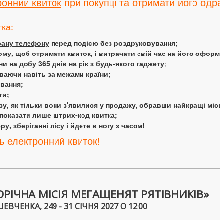
ронний квиток
при покупці та отримати його одра
тка:
крану телефону
перед подією без роздруковування;
ому, щоб отримати квиток, і витрачати свій час на його офор
 на добу 365 днів на рік з будь-якого гаджету;
аючи навіть за межами країни;
ування;
ти;
у, як тільки вони з'явилися у продажу, обравши найкращі міс
 показати лише штрих-код квитка;
у, зберіганні лісу і йдете в ногу з часом!
ь електронний квиток!
РІЧНА МІСІЯ МЕГАЩЕНЯТ РЯТІВНИКІВ»
ВЧЕНКА, 249 - 31 СІЧНЯ 2027 О 12:00