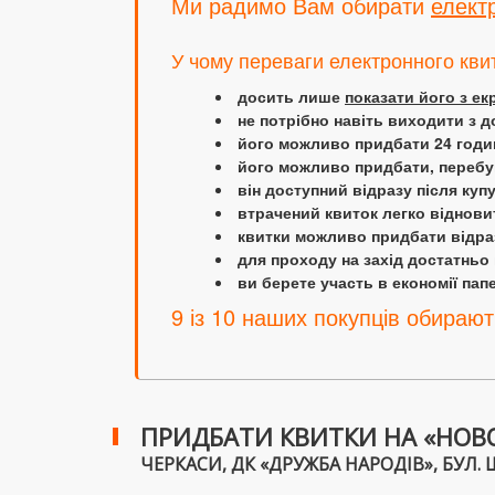
Ми радимо Вам обирати
елект
У чому переваги електронного кви
досить лише
показати його з е
не потрібно навіть виходити з д
його можливо придбати 24 години
його можливо придбати, перебув
він доступний відразу після куп
втрачений квиток легко віднови
квитки можливо придбати відраз
для проходу на захід достатньо
ви берете участь в економії папер
9 із 10 наших покупців обирают
ПРИДБАТИ КВИТКИ НА «НОВО
ЧЕРКАСИ, ДК «ДРУЖБА НАРОДІВ», БУЛ. ШЕ