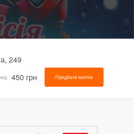
а, 249
450 грн
 від
Придбати квиток