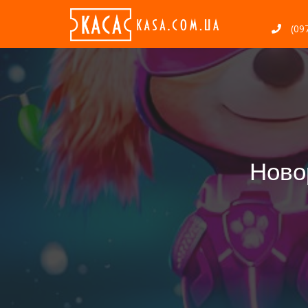
(097
Ново