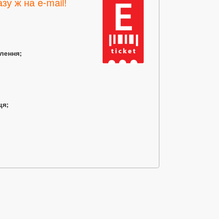
зу ж на e-mail!
млення;
ця;