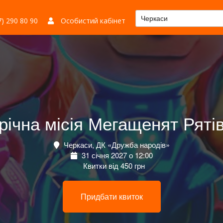
Черкаси
) 290 80 90
Особистий кабінет
річна місія Мегащенят Рятів
Черкаси, ДК «Дружба народів»
31 січня 2027 о 12:00
Квитки від 450 грн
Придбати квиток