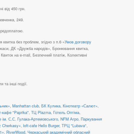
і від 450 грн.
евченка, 249.
передоплатою.
квитка без проблем, згідно з п.6 «
Умов договору
еркаси, ДК «Дружба народів», Бронювання квитка,
виток на e-mail, Безпечний платіж, Колективні
 та інші події.
ьник»
,
Manhattan club
,
БК Кулика
,
Кінотеатр «Салют»
,
т-кафе "Paprika"
,
ТЦ Plazma
,
Готель Оптіма
,
 ім. С.С. Гулака-Артемовського
,
NFM Агро
,
Паркування
z Cherkasy»
,
loft-cafe Hello Burger
,
ТРЦ "Lubava"
,
1»
,
RiverWood
,
Черкаський академічний обласний