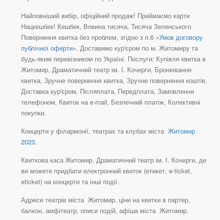
Найповніший вибір, офіційний продаж! Приймаємо карти
Нацкешбек! Кешбек, Вовина тисяча, Тисяча Зеленського.
Повернення квитка без проблем, згідно з п.6 «
Умов договору
публічної оферти
». Доставимо кур'єром по м. Житомиру та
будь-яким перевізником по Україні. Послуги: Купівля квитка в
Житомир, Драматичний театр ім. І. Кочерги, Бронювання
квитка, Зручне повернення квитка, Зручне повернення коштів,
Доставка кур'єром, Післяплата, Передплата, Замовлення
телефоном, Квиток на e-mail, Безпечний платіж, Колективні
покупки.
Концерти у філармонії, театрах та клубах міста
Житомир
2023
.
Квиткова каса Житомир, Драматичний театр ім. І. Кочерги, де
ви можете придбати електронний квиток (етикет, e-ticket,
eticket) на концерти та інші події.
Адреси театрів міста Житомир, ціни на квитки в партер,
балкон, амфітеатр, описи подій, афіша міста Житомир.