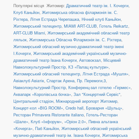
Популярні місця Житомир:
Драматичний театр ім. І. Кочерги
,
Клуб Каньйон
,
Житомирська обласна філармонія ім. С.
Ріхтера
,
Літня Естрада Черепашка
,
Нічний клуб Каньйон
,
Житомирський телецентр
,
MIAMI ART-CLUB
,
Готель Reikartz
,
ART-CLUB Miami
,
Житомирський академічний обласний театр
ляльок
,
Житомирська Обласна Філармонія ім. С. Ріхтера
,
Житомирський обласний музично-драматичний театр імені
І.Кочерги
,
Житомирський академічний український музично-
драматичний театр Івана Кочерги
,
Автовокзал
,
Місцевий
Навколокультурний Простір
,
КЗ «Палац культури»
,
Житомирський обласний телецентр
,
Літня Естрада «Мушля»
,
Авіаклуб Авіатік
,
Спартак Арена
,
Пр. Перемоги,3
,
Навколокультурний Простір
,
Конференц-зал готелю «Гермес»
,
Аквапарк «Королівська бочка»
,
Зал "Концертний Сервіс"
,
Центральний стадіон
,
Міжнародний аеропорт Житомир
,
Концерт-хол «BIG ROOM»
,
Credo hall
,
Броварня «Шульц»
,
Ресторан Primavera Ristorante italiano
,
Готель-Ресторан
«Шале»
,
Клуб «Інфорум»
,
«Оріон 2.0»
,
Пивна альтанка
«Кочерга»
,
Паб Каньйон
,
Житомирський обласний український
музично-драматичний театр ім. Івана Кочерги
,
Житомирська