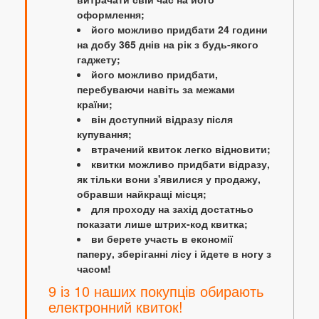
оформлення;
його можливо придбати 24 години
на добу 365 днів на рік з будь-якого
гаджету;
його можливо придбати,
перебуваючи навіть за межами
країни;
він доступний відразу після
купування;
втрачений квиток легко відновити;
квитки можливо придбати відразу,
як тільки вони з'явилися у продажу,
обравши найкращі місця;
для проходу на захід достатньо
показати лише штрих-код квитка;
ви берете участь в економії
паперу, зберіганні лісу і йдете в ногу з
часом!
9 із 10 наших покупців обирають
електронний квиток!