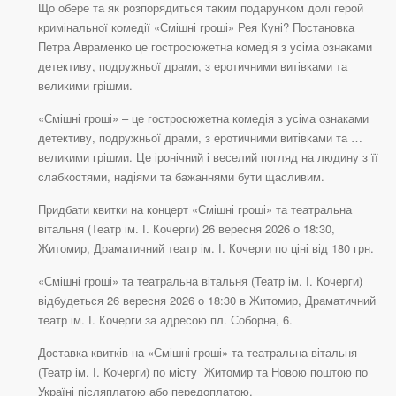
Що обере та як розпорядиться таким подарунком долі герой
кримінальної комедії «Смішні гроші» Рея Куні? Постановка
Петра Авраменко це гостросюжетна комедія з усіма ознаками
детективу, подружньої драми, з еротичними витівками та
великими грішми.
«Смішні гроші» – це гостросюжетна комедія з усіма ознаками
детективу, подружньої драми, з еротичними витівками та …
великими грішми. Це іронічний і веселий погляд на людину з її
слабкостями, надіями та бажаннями бути щасливим.
Придбати квитки на концерт «Смішні гроші» та театральна
вітальня (Театр ім. І. Кочерги) 26 вересня 2026 о 18:30,
Житомир, Драматичний театр ім. І. Кочерги по ціні від 180 грн.
«Смішні гроші» та театральна вітальня (Театр ім. І. Кочерги)
відбудеться 26 вересня 2026 о 18:30 в Житомир, Драматичний
театр ім. І. Кочерги за адресою пл. Соборна, 6.
Доставка квитків на «Смішні гроші» та театральна вітальня
(Театр ім. І. Кочерги) по місту Житомир та Новою поштою по
Україні післяплатою або передоплатою.