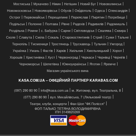
Мостиська
Мукачево
Ніжин
Нетішин
Новий Буг
Нововолинськ
Новомосковськ
Новояворівськ
Обухів
Ові́діополь
Одеса
Олександрія
Острог
Первомайськ
Перещепине
Переяслав
Пирятин
Погребище
Подільськ
Полонне
Полтава
Рівне
Радехів
Радивилів
Радомишль
Роздільна
Ромни
с. Бабурка
Сарни
Світловодськ
Свалява
Сквира
Сколе
Славута
Сміла
Сокаль
Старокостянтинів
Стрий
Суми
Тальне
Тернопіль
Тисмениця
Тростянець
Трускавець
Тульчин
Ужгород
Українка
Умань
Фастів
Харків
Хмільник
Хмельницький
Хорол
Хорошів
Христинівка
Хуст
Червоноград
Черкаси
Чернівці
Чернігів
Чорноморськ
Шепетівка
Южноукраїнськ
Яготин
Яремче
Магазин українського вина
KASA.COM.UA – ОФІЦІЙНИЙ ПАРТНЕР KARABAS.COM
(097) 290 80 90
info@kasa.com.ua
м. Житомир, вул. Театральна, 8
(077) 290 80 90
вул. Михайлівська, 7 (Ляльковий театр)
Театри, клуби, концерти
Фан-Шоп "ФК Полісся"
ФОП ТАЛЬКО ТЕТЯНА ВОЛОДИМИРІВНА
ІПН 3149820269