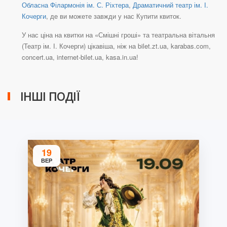
Обласна Філармонія ім. С. Ріхтера
,
Драматичний театр ім. І.
Кочерги
, де ви можете завжди у нас Купити квиток.
У нас ціна на квитки на «Смішні гроші» та театральна вітальня
(Театр ім. І. Кочерги) цікавіша, ніж на bilet.zt.ua, karabas.com,
concert.ua, internet-bilet.ua, kasa.in.ua!
ІНШІ ПОДІЇ
19
ВЕР