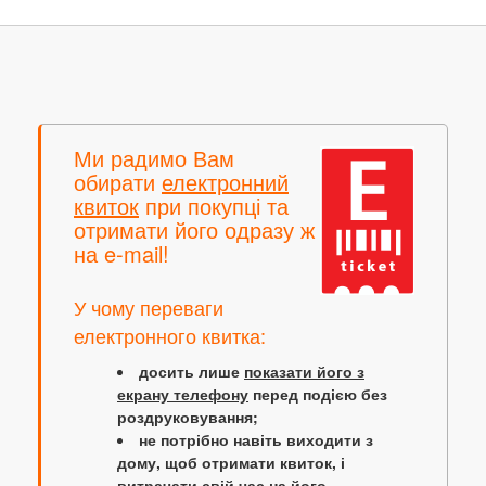
Ми радимо Вам
обирати
електронний
квиток
при покупці та
отримати його одразу ж
на e-mail!
У чому переваги
електронного квитка:
досить лише
показати його з
екрану телефону
перед подією без
роздруковування;
не потрібно навіть виходити з
дому, щоб отримати квиток, і
витрачати свій час на його