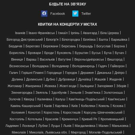
БУДЬТЕ НА ЗВ'ЯЗКУ
Facebook
Twitter
КВИТКИ НА КОНЦЕРТИ У МІСТАХ
Іванків
Івано-Франківськ
Ізмаїл
Ірпінь
Авангард
Біла Церква
Білгород-Дністровський
Білогір'я
Білогородка
Біляївка
Балта
Баришівка
Бердичів
Берегово
Бережани
Березань
Бершадь
Богуслав
Борзна
Бориспіль
Бровари
Броди
Буковель
Бурштин
Буськ
Буча
Бучач
Вінниця
Вараш
Васильків
Ватутіне
Верхньодніпровськ
Вишгород
Вознесенськ
Володарка
Володимир
Володимирець
Гадяч
Гайворон
Галич
Горішні Плавні
Городище
Городок
Деражня
Диканька
Дніпро
Долина
Долинське
Дубно
Дубровиця
Дунаївці
Жашків
Жидачів
Житомир
Жмеринка
Жовква
Жовті води
Заліщики
Запоріжжя
Зборів
Звенигородка
Звягель
Здолбунів
Зеньків
Знам'янка
Золотоноша
Золочів
Ківерці
Калинівка
Калуш
Кам'янець-Подільський
Кам'янське
Камінь-Каширський
Канів
Карлівка
Київ
Кобеляки
Ковель
Козова
Коломия
Конотоп
Коростень
Коростишів
Корсунь-Шевченківський
Костопіль
Котельва
Красилів
Кременчук
Кривий Ріг
Кропивницький
Ладижин
Лохвиця
Лубни
Луцьк
Львів
Магдалинівка
Малин
Маньковка
Миколаїв
Миколаїв, Львівська обл.
Миргород
Могилів-Подольський