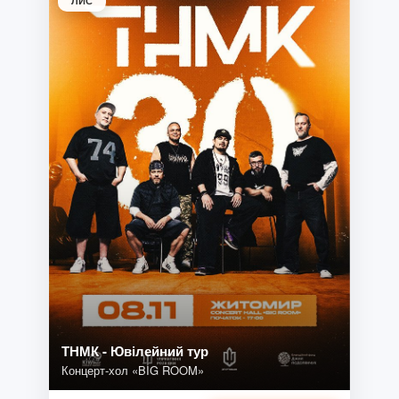
ЛИС
ТНМК - Ювілейний тур
Концерт-хол «BIG ROOM»