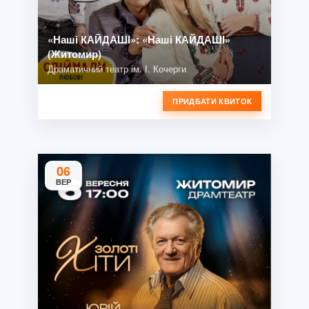
«Наші КАЙДАШІ»: «Наші КАЙДАШІ»
(Житомир)
Драматичний театр ім. І. Кочерги
ПРИДБАТИ КВИТОК
06
ВЕР