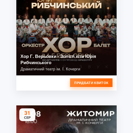
Хор Г. Верьовки - Золоті хіти Юрія
Рибчинського
Драматичний театр ім. І. Кочерги
ПРИДБАТИ КВИТОК
31
СЕР