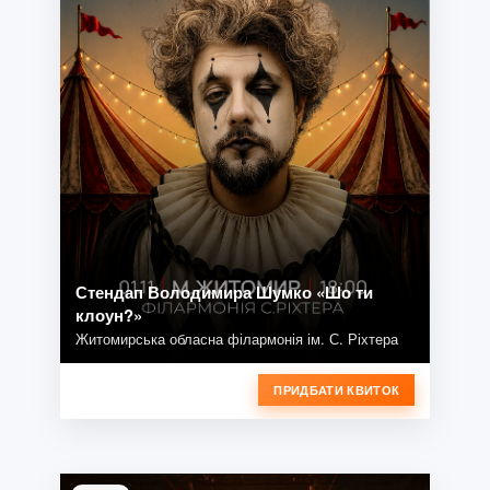
Стендап Володимира Шумко «Шо ти
клоун?»
Житомирська обласна філармонія ім. С. Ріхтера
ПРИДБАТИ КВИТОК