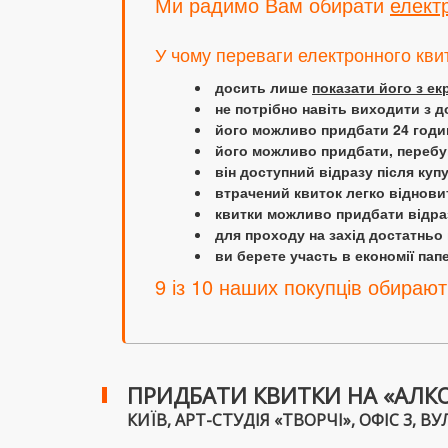
Ми радимо Вам обирати
елект
У чому переваги електронного кви
досить лише
показати його з е
не потрібно навіть виходити з д
його можливо придбати 24 години
його можливо придбати, перебув
він доступний відразу після куп
втрачений квиток легко віднови
квитки можливо придбати відраз
для проходу на захід достатньо
ви берете участь в економії папер
9 із 10 наших покупців обирают
ПРИДБАТИ КВИТКИ НА «АЛК
КИЇВ, АРТ-СТУДІЯ «ТВОРЧІ», ОФІС 3, ВУЛ