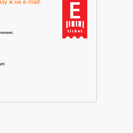
зу ж на e-mail!
млення;
ця;