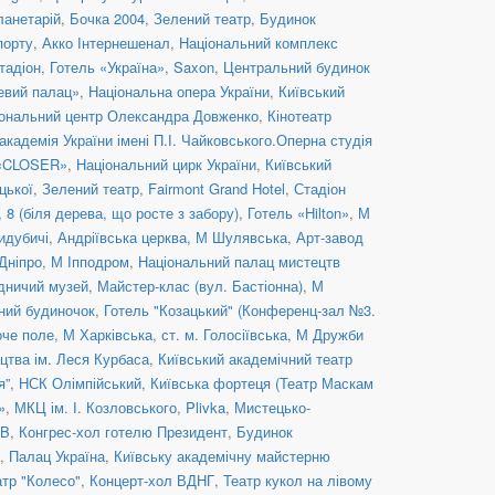
ланетарій
,
Бочка 2004
,
Зелений театр
,
Будинок
порту
,
Акко Інтернешенал
,
Національний комплекс
тадіон
,
Готель «Україна»
,
Saxon
,
Центральний будинок
евий палац»
,
Національна опера України
,
Київський
ональний центр Олександра Довженко
,
Кінотеатр
кадемія України імені П.І. Чайковського.Оперна студія
 «CLOSER»
,
Національний цирк України
,
Київський
цької
,
Зелений театр
,
Fairmont Grand Hotel
,
Стадіон
8 (біля дерева, що росте з забору)
,
Готель «Hilton»
,
М
идубичі
,
Андріївська церква
,
М Шулявська
,
Арт-завод
Дніпро
,
М Іпподром
,
Національний палац мистецтв
дничий музей
,
Майстер-клас (вул. Бастіонна)
,
М
ний будиночок
,
Готель "Козацький" (Конференц-зал №3.
оче поле
,
М Харківська
,
ст. м. Голосіївська
,
М Дружби
цтва ім. Леся Курбаса
,
Київський академічний театр
я”
,
НСК Олімпійський
,
Київська фортеця (Театр Маскам
»
,
МКЦ ім. І. Козловського
,
Plivka
,
Мистецько-
UB
,
Конгрес-хол готелю Президент
,
Будинок
,
Палац Україна
,
Київську академічну майстерню
атр "Колесо"
,
Концерт-хол ВДНГ
,
Театр кукол на лівому