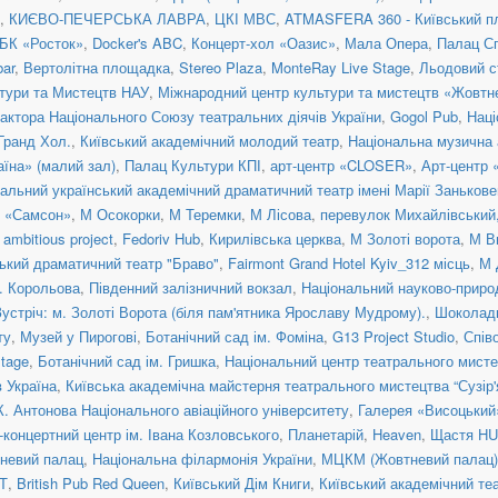
,
КИЄВО-ПЕЧЕРСЬКА ЛАВРА
,
ЦКІ МВС
,
ATMASFERA 360 - Київський п
БК «Росток»
,
Docker's ABC
,
Концерт-хол «Оазис»
,
Мала Опера
,
Палац С
ar
,
Вертолітна площадка
,
Stereo Plaza
,
MonteRay Live Stage
,
Льодовий с
тури та Мистецтв НАУ
,
Міжнародний центр культури та мистецтв «Жовтн
актора Національного Союзу театральних діячів України
,
Gogol Pub
,
Наці
 Гранд Хол.
,
Київський академічний молодий театр
,
Національна музична а
їна» (малий зал)
,
Палац Культури КПІ
,
арт-центр «CLOSER»
,
Арт-центр
альний український академічний драматичний театр імені Марії Занькове
н «Самсон»
,
М Осокорки
,
М Теремки
,
М Лісова
,
перевулок Михайлівський, 
ambitious project
,
Fedoriv Hub
,
Кирилівська церква
,
М Золоті ворота
,
М В
ький драматичний театр "Браво"
,
Fairmont Grand Hotel Kyiv_312 місць
,
М 
. Корольова
,
Південний залізничний вокзал
,
Національний науково-приро
Зустріч: м. Золоті Ворота (біля пам'ятника Ярославу Мудрому).
,
Шоколад
ту
,
Музей у Пирогові
,
Ботанічний сад ім. Фоміна
,
G13 Project Studio
,
Спів
tage
,
Ботанічний сад ім. Гришка
,
Національний центр театрального мисте
 Україна
,
Київська академічна майстерня театрального мистецтва “Сузір'
К. Антонова Національного авіаційного університету
,
Галерея «Висоцький
концертний центр ім. Івана Козловського
,
Планетарій
,
Heaven
,
Щастя H
невий палац
,
Національна філармонія України
,
МЦКМ (Жовтневий палац)
Т
,
British Pub Red Queen
,
Київський Дім Книги
,
Київський академічний те