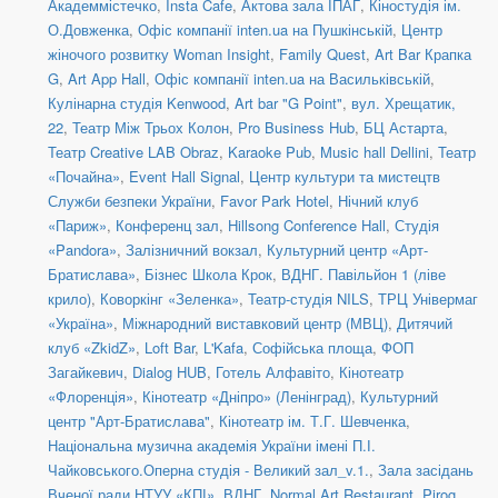
Академмістечко
,
Insta Cafe
,
Актова зала ІПАГ
,
Кіностудія ім.
О.Довженка
,
Офіс компанії inten.ua на Пушкінській
,
Центр
жіночого розвитку Woman Insight
,
Family Quest
,
Art Bar Крапка
G
,
Art App Hall
,
Офіс компанії inten.ua на Васильківській
,
Кулінарна студія Kenwood
,
Art bar "G Point"
,
вул. Хрещатик,
22
,
Театр Між Трьох Колон
,
Pro Business Hub
,
БЦ Астарта
,
Театр Creative LAB Obraz
,
Karaoke Pub
,
Music hall Dellini
,
Театр
«Почайна»
,
Event Hall Signal
,
Центр культури та мистецтв
Служби безпеки України
,
Favor Park Hotel
,
Нічний клуб
«Париж»
,
Конференц зал
,
Hillsong Conference Hall
,
Студія
«Pandora»
,
Залізничний вокзал
,
Культурний центр «Арт-
Братислава»
,
Бізнес Школа Крок
,
ВДНГ. Павільйон 1 (ліве
крило)
,
Коворкінг «Зеленка»
,
Театр-студія NILS
,
ТРЦ Універмаг
«Україна»
,
Міжнародний виставковий центр (МВЦ)
,
Дитячий
клуб «ZkidZ»
,
Loft Bar
,
L'Kafa
,
Софійська площа
,
ФОП
Загайкевич
,
Dialog HUB
,
Готель Алфавіто
,
Кінотеатр
«Флоренція»
,
Кінотеатр «Дніпро» (Ленінград)
,
Культурний
центр "Арт-Братислава"
,
Кінотеатр ім. Т.Г. Шевченка
,
Національна музична академія України імені П.І.
Чайковського.Оперна студія - Великий зал_v.1.
,
Зала засідань
Вченої ради НТУУ «КПІ»
,
ВДНГ
,
Normal Art Restaurant
,
Pirog