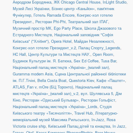
Аеродром Бородянка
,
ЖК Chicago Central House
,
InLight Studio
,
Музей Лесі Українки
,
Бізнес-центр «Каньйон»
,
пам'ятник
Фунікулер
,
Готель Ramada Encore
,
Конгрес-хол готелю
Президент.
,
Ресторан Phi-Phi
,
Театральний зал ІПАГ
,
Музичний простір МК
,
Ego Party Place
,
Школа Джазового та
Естрадного Мистецтв
,
Національний заповідник "Софія
Київська" ("Хлібня")
,
Opera Hotel
,
Майдан Незалежності
,
Конгрес-хол готелю Президент_v.2
,
Палац Спорту_Legends
,
HC Hall
,
Центр Культури та Мистецтв НАУ.
,
Open Room
,
Будинок Культури ім. Я. Батюка
,
Sex Ed Coffee
,
Tusa Bar
,
Національний палац мистецтв «Україна»_(малий зал)
,
Guramma modern Asia
,
Сцена Центральної районної бібліотеки
ім. П.Г.Тічіні
,
Bella Costa Boat
,
Questoria Kiev
,
Кафе «Паштет»
,
ATLAS_Fan v
,
mOre (БЦ Торонто)
,
Національний палац
мистецтв «Україна»_(малий зал)_v.2
,
вул. Шулявська 5
,
Дім
Кіно
,
Ресторан «Одеський Бульвар»
,
Ресторан Гольфіст
,
Національний палац мистецтв «Україна»_Lords
,
Студія
Київського театру «Тисячоліття»
,
Travel Hub
,
Літературно-
меморіальний музей Максима Рильського
,
In-Jazz
,
Rosa
Victoria cruise ship
,
Київський Палац дітей та юнацтва
,
In Jazz
,
Готель Otel'
,
Квест Комплекс PhasmoPhobia
,
Beer House