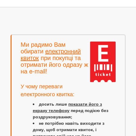
Ми радимо Вам
обирати
електронний
квиток
при покупці та
отримати його одразу ж
на e-mail!
У чому переваги
електронного квитка:
досить лише
показати його з
екрану телефону
перед подією без
роздруковування;
не потрібно навіть виходити з
дому, щоб отримати квиток, і
витрачати свій час на його