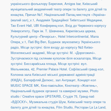
українського фольклору Берегиня
,
Amigos bar
,
Київський
муніципальний академічний театр опери та балету для дітей та
юнацтва
,
Причал №7
,
Національний Палац мистецтв «Україна»
(малий зал)_v.1
,
Академія Традиційної Тибетської Медицини
,
Tao Event Hall
,
UBI Конференц-хол
,
Вхід до Червоного корпусу
Університету
,
Парк ім. Т. Шевченка
,
Кирилівська церква
,
Культурний центр «Печерськ»
,
Hotel Intercontinental
,
Мала
Опера_v.1
,
Паб Big Ben
,
Будинок звукозапису Українського
радіо
,
Місце зустрічі: біля входу до корпусу №3 Київо-
Могилянської академії
,
Місце зустрічі: М. «Дорогожичі».
Зустрічаємося під скляним куполом біля ескалатора
,
Місце
зустрічі: Бессарабська площа
,
Місце зустрічі: вул.
Мельникова, 42
,
Premier Palace Hotel. Софіївський гранд-хол
,
Колонна зала Київської міської державної адміністрації
(КМДА)
,
Батерфляй Делюкс, зал Антрацит
,
Концерт-хол
MUSIC SPACE MK
,
Кіно-павільйон
,
Кінотеатр «Жовтень»
,
Національний будинок органної та камерної музики
,
Photo
studio / Creative space UPSTAIRS
,
Студія 75
,
Гранд-паб
«ВДОСКУ»
,
Музикальна студія Шум
,
Київський театр опери та
балету для дітей та юнацтва
,
Film Studio
,
Ресторан La La Land
,