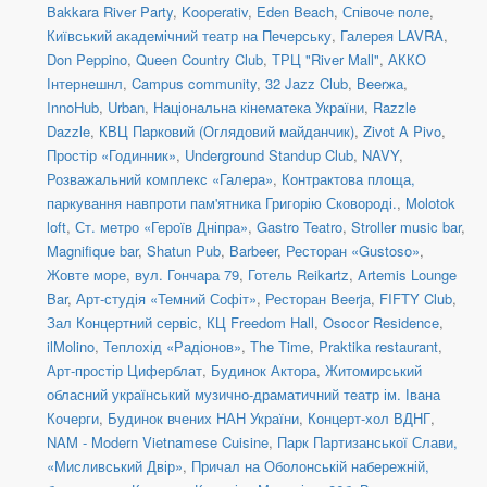
Bakkara River Party
,
Kooperativ
,
Eden Beach
,
Співоче поле
,
Київський академічний театр на Печерську
,
Галерея LAVRA
,
Don Peppino
,
Queen Country Club
,
ТРЦ "River Mall"
,
АККО
Інтернешнл
,
Campus community
,
32 Jazz Club
,
Beerжа
,
InnoHub
,
Urban
,
Національна кінематека України
,
Razzle
Dazzle
,
КВЦ Парковий (Оглядовий майданчик)
,
Zivot A Pivo
,
Простір «Годинник»
,
Underground Standup Club
,
NAVY
,
Розважальний комплекс «Галера»
,
Контрактова площа,
паркування навпроти пам'ятника Григорію Сковороді.
,
Molotok
loft
,
Ст. метро «Героїв Дніпра»
,
Gastro Teatro
,
Stroller music bar
,
Magnifique bar
,
Shatun Pub
,
Barbeer
,
Ресторан «Gustoso»
,
Жовте море
,
вул. Гончара 79
,
Готель Reikartz
,
Artemis Lounge
Bar
,
Арт-студія «Темний Софіт»
,
Ресторан Beerja
,
FIFTY Club
,
Зал Концертний сервіс
,
КЦ Freedom Hall
,
Osocor Residence
,
ilMolino
,
Теплохід «Радіонов»
,
The Time
,
Praktika restaurant
,
Арт-простір Циферблат
,
Будинок Актора
,
Житомирський
обласний український музично-драматичний театр ім. Івана
Кочерги
,
Будинок вчених НАН України
,
Концерт-хол ВДНГ
,
NAM - Modern Vietnamese Cuisine
,
Парк Партизанської Слави,
«Мисливський Двір»
,
Причал на Оболонській набережній,