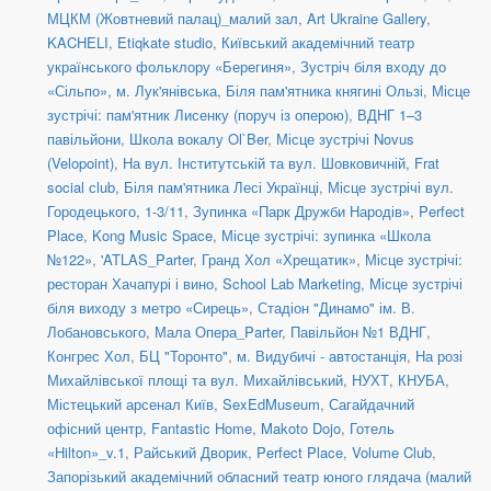
МЦКМ (Жовтневий палац)_малий зал
,
Art Ukraine Gallery
,
KACHELI
,
Etiqkate studio
,
Київський академічний театр
українського фольклору «Берегиня»
,
Зустріч біля входу до
«Сільпо», м. Лук'янівська
,
Біля пам'ятника княгині Ользі
,
Місце
зустрічі: пам'ятник Лисенку (поруч із оперою)
,
ВДНГ 1–3
павільйони
,
Школа вокалу Ol`Ber
,
Місце зустрічі Novus
(Velopoint)
,
На вул. Інститутській та вул. Шовковичній
,
Frat
social сlub
,
Біля пам'ятника Лесі Українці
,
Місце зустрічі вул.
Городецького, 1-3/11
,
Зупинка «Парк Дружби Народів»
,
Perfect
Place
,
Kong Music Space
,
Місце зустрічі: зупинка «Школа
№122»
,
'ATLAS_Parter
,
Гранд Хол «Хрещатик»
,
Місце зустрічі:
ресторан Хачапурі і вино
,
School Lab Marketing
,
Місце зустрічі
біля виходу з метро «Сирець»
,
Стадіон "Динамо" ім. В.
Лобановського
,
Мала Опера_Parter
,
Павільйон №1 ВДНГ
,
Конгрес Хол
,
БЦ "Торонто"
,
м. Видубичі - автостанція
,
На розі
Михайлівської площі та вул. Михайлівський
,
НУХТ
,
КНУБА
,
Містецький арсенал Київ
,
SexEdMuseum
,
Сагайдачний
офісний центр
,
Fantastic Home
,
Makoto Dojo
,
Готель
«Hilton»_v.1
,
Райський Дворик
,
Perfect Place
,
Volume Club
,
Запорізький академічний обласний театр юного глядача (малий