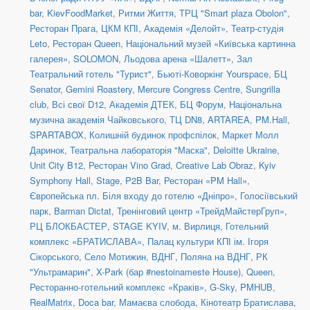
bar
,
KievFoodMarket
,
Ритми Життя
,
ТРЦ "Smart plaza Obolon"
,
Ресторан Прага
,
ЦКМ КПІ
,
Академія «Делойт»
,
Театр-студія
Leto
,
Ресторан Queen
,
Національний музей «Київська картинна
галерея»
,
SOLOMON
,
Льодова арена «Шалетт»
,
Зал
Театральний готель "Турист"
,
Бьюті-Коворкінг Yourspace
,
БЦ
Senator
,
Gemini Roastery
,
Mercure Congress Centre
,
Sungrilla
club
,
Всі свої D12
,
Академія ДТЕК
,
БЦ Форум
,
Національна
музична академія Чайковського
,
ТЦ DN8
,
ARTAREA
,
PM.Hall
,
SPARTABOX
,
Колишній будинок профспілок
,
Маркет Молл
Даринок
,
Театральна лабораторія "Маска"
,
Deloitte Ukraine
,
Unit City B12
,
Ресторан Vino Grad
,
Creative Lab Obraz
,
Kyiv
Symphony Hall
,
Stage
,
P2B Bar
,
Ресторан «PM Hall»
,
Європейська пл. Біля входу до готелю «Дніпро»
,
Голосіївський
парк
,
Barman Dictat
,
Тренінговий центр «ТрейдМайстерГруп»
,
РЦ БЛОКБАСТЕР
,
STAGE KYIV
,
м. Вирлиця
,
Готельний
комплекс «БРАТИСЛАВА»
,
Палац культури КПІ ім. Ігоря
Сікорського
,
Село Мотижин
,
ВДНГ, Поляна на ВДНГ
,
РК
"Ультрамарин"
,
X-Park (бар #nestoinameste House)
,
Queen
,
Ресторанно-готельний комплекс «Краків»
,
G-Sky
,
PMHUB
,
RealMatrix
,
Doca bar
,
Мамаєва слобода
,
Кінотеатр Братислава
,