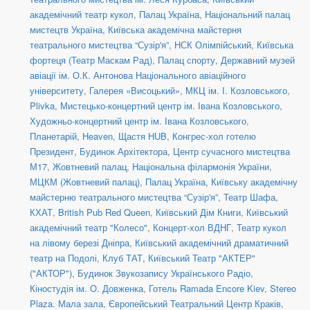
академічний театр кукол
,
Палац Україна
,
Національний палац
мистецтв Україна
,
Київська академічна майстерня
театрального мистецтва “Сузір'я”
,
НСК Олімпійський
,
Київська
фортеця (Театр Маскам Рад)
,
Палац спорту
,
Державний музей
авіації ім. О.К. Антонова Національного авіаційного
університету
,
Галерея «Висоцький»
,
МКЦ ім. І. Козловського
,
Plivka
,
Мистецько-концертний центр ім. Івана Козловського
,
Художньо-концертний центр ім. Івана Козловського
,
Планетарій
,
Heaven
,
Щастя HUB
,
Конгрес-хол готелю
Президент
,
Будинок Архітектора
,
Центр сучасного мистецтва
М17
,
Жовтневий палац
,
Національна філармонія України
,
МЦКМ (Жовтневий палац)
,
Палац Україна
,
Київську академічну
майстерню театрального мистецтва “Сузір'я”
,
Театр Шафа
,
КХАТ
,
British Pub Red Queen
,
Київський Дім Книги
,
Київський
академічний театр "Колесо"
,
Концерт-хол ВДНГ
,
Театр кукол
на лівому березі Дніпра
,
Київський академічний драматичний
театр на Подолі
,
Клуб ТАТ
,
Київський Театр "АКТЕР"
("АКТОР")
,
Будинок Звукозапису Українського Радіо
,
Кіностудія ім. О. Довженка
,
Готель Ramada Encore Kiev
,
Stereo
Plaza. Мала зала
,
Європейський Театральний Центр Краків
,