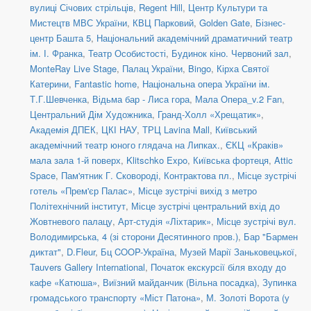
вулиці Січових стрільців
,
Regent Hill
,
Центр Культури та
Мистецтв МВС України
,
КВЦ Парковий
,
Golden Gate
,
Бізнес-
центр Башта 5
,
Національний академічний драматичний театр
ім. І. Франка
,
Театр Особистості
,
Будинок кіно. Червоний зал
,
MonteRay Live Stage
,
Палац України
,
Bingo
,
Кірха Святої
Катерини
,
Fantastic home
,
Національна опера України ім.
Т.Г.Шевченка
,
Відьма бар - Лиса гора
,
Мала Опера_v.2 Fan
,
Центральний Дім Художника
,
Гранд-Холл «Хрещатик»
,
Академія ДПЕК
,
ЦКІ НАУ
,
ТРЦ Lavina Mall
,
Київський
академічний театр юного глядача на Липках.
,
ЄКЦ «Краків»
мала зала 1-й поверх
,
Klitschko Expo
,
Київська фортеця
,
Attic
Space
,
Пам'ятник Г. Сковороді, Контрактова пл.
,
Місце зустрічі
готель «Прем'єр Палас»
,
Місце зустрічі вихід з метро
Політехнічний інститут
,
Місце зустрічі центральний вхід до
Жовтневого палацу
,
Арт-студія «Ліхтарик»
,
Місце зустрічі вул.
Володимирська, 4 (зі сторони Десятинного пров.)
,
Бар "Бармен
диктат"
,
D.Fleur
,
Бц COOP-Україна
,
Музей Марії Заньковецької
,
Tauvers Gallery International
,
Початок екскурсії біля входу до
кафе «Катюша»
,
Виїзний майданчик (Вільна посадка)
,
Зупинка
громадського транспорту «Міст Патона»
,
М. Золоті Ворота (у