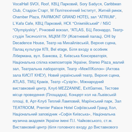
VocalHall SVOI
,
Roof
,
КВЦ Парковий
,
Sory Бабуся
,
Caribbean
Club
,
Стадіон Старт
,
М Політехнічний Інститут
,
Житній ринок
,
Chamber Plaza
,
FAIRMONT GRAND HOTEL зал "ATRIUM"
,
L`Kafa Cafe
,
КВЦ Парковий
,
НСК "Олімпійський" / NSC
"Olympiyskiy"
,
Річковий вокзал
,
''ATLAS
,
БЦ Леонардо
,
Театр-
студія Тисячоліття
,
МЦКМ ПУ (Жовтневий палац)
,
CHI by
Decadence House
,
Театр на Михайлівській, Верхня сцена
,
Палац культури КПІ
,
Bel etage
,
Біля входу в особняк
Лібермана, вул. Банкова, 2
,
Київська Консерваторія
,
Національна спілка композиторів України
,
Stereo Plaza_малий
зал
,
Театральна лабораторія
,
Театр «МежIIIКолон» (Актова
зала КИСІТ КНЕУ)
,
Новий український театр, Верхня сцена
,
ATLAS
,
ТМЦ Краків
,
Театр «Сузір'я»
,
Міжнародний
виставковий центр
,
Клуб MEZZANINE
,
ExitGames
,
Тестове
місце проведення (Площадка)
,
Концерт-хол на Львівській
площі, 8
,
Арт-Клуб Теплий Ламповий
,
Маріїнський парк
,
Зал
TEATROOM
,
Premier Palace Hotel Софіївський Гранд Хол
,
Національний заповідник «Софія Київська»
,
Національна
музична академія України імені П.І. Чайковського
,
ст.м.
Виставковий центр (біля головного входу до Виставкового