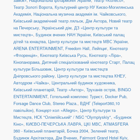
замок»
,
Національна філармонія України
,
Театр «Колесо»
,
Театр Золоті Ворота
,
Культурний центр НУ Києво-Могилянська
Академія
,
Національна музична академія ім. Чайковського
,
Київський академічний театр ляльок
,
Дім Актора
,
Новий театр
на Печерську
,
Український дім
,
ДЗ «Центр культури та
мистецтв»
,
Будинок вчених НАН України
,
Київський палац
дітей та юнацтва
,
Центр культури та мистецтв МВС України
,
ARENA ENTERTAINMENT
,
Freedom Hall
,
Лейпциг
,
Кінотеатр
«Флоренція»
,
Кінотеатр Київська Русь
,
Кінотеатр «Ліра»
,
Кінопанорама
,
Дитячий спеціалізований кінотеатр Старт
,
Палац
культури Більшовик
,
Центр культури та мистецтв
Дніпровського району
,
Центр культури та мистецтва КНЕУ
,
Автодром «Чайка»
,
Центральний будинок художника
,
Київський планетарій
,
Театр «Актор»
,
Труханів острів
,
BINGO
ENTERTAINMENT
,
Готельний комплекс Турист
,
Docker Pub
,
Forsage Dance Club
,
Stereo Plaza.
,
ВДНГ (Teleport360,10
павільйон)
,
Концерт-хол «Allegro»
,
Центр Культури та
Мистецтв
,
НСК "Олімпійський" / NSC "Olympiyskiy"
,
«Будинок
Кіно»
,
КИЄВО-ПЕЧЕРСЬКА ЛАВРА
,
ЦКІ МВС
,
ATMASFERA
360 - Київський планетарій
,
Бочка 2004
,
Зелений театр
,
Будинок Архітектора
,
Дім Вчених
,
Fairmont Grand Hotel Kyiv
,