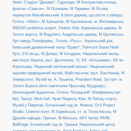
Hotel
,
Стадіон "Динамо"
,
Гідропарк
,
М Контрактова площа,
фонтан «Самсон»
,
М Осокорки
,
М Теремки
,
М Лісова
,
перевулок Михайлівський, 8 (біля дерева, що росте з забору)
,
Готель «Hilton»
,
М Хрещатик
,
М Арсенальна
,
м. Житомирська
,
INDIGO ambitious project
,
Fedoriv Hub
,
Кирилівська церква
,
М
Золоті ворота
,
М Видубичі
,
Андріївська церква
,
М Шулявська
,
Арт-завод Платформа.
,
Готель «Русь»
,
Український дім
,
Київський драматичний театр "Браво"
,
Fairmont Grand Hotel
Kyiv_312 місць
,
М Дніпро
,
М Іпподром
,
Національний палац
мистецтв Україна
,
вул. Десятинна, 12
,
БК «Більшовик»
,
БК ім.
Корольова
,
Південний залізничний вокзал
,
Національний
науково-природничий музей
,
Майстер-клас (вул. Бастіонна)
,
М
Університет
,
Музей ім. А. Пушкіна
,
President Hotel
,
Зустріч: м.
Золоті Ворота (біля пам'ятника Ярославу Мудрому).
,
Шоколадний будиночок
,
Готель "Козацький" (Конференц-зал
№3. Театр)
,
Nivki-hall
,
Hyatt Regency Kiev
,
М Палац спорту
,
Музей у Пирогові
,
Ботанічний сад ім. Фоміна
,
G13 Project
Studio
,
Співоче поле
,
М Харківська
,
ст. м. Голосіївська
,
М
Дружби народів
,
Причал
,
М Мінська
,
SKY family PARK
,
BelEtage
,
Ботанічний сад ім. Гришка
,
Національний центр
театрального мистецтва ім. Леся Курбаса
,
Київський