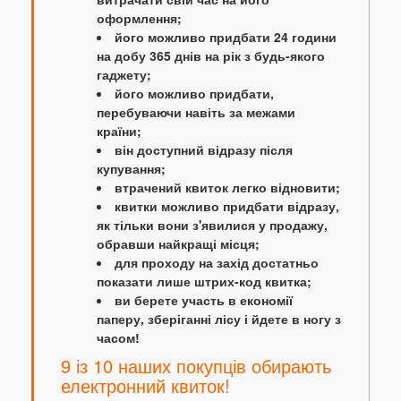
оформлення;
його можливо придбати 24 години
на добу 365 днів на рік з будь-якого
гаджету;
його можливо придбати,
перебуваючи навіть за межами
країни;
він доступний відразу після
купування;
втрачений квиток легко відновити;
квитки можливо придбати відразу,
як тільки вони з'явилися у продажу,
обравши найкращі місця;
для проходу на захід достатньо
показати лише штрих-код квитка;
ви берете участь в економії
паперу, зберіганні лісу і йдете в ногу з
часом!
9 із 10 наших покупців обирають
електронний квиток!