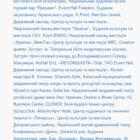
вестибюлі біля ескалатора)
,
Національний художній музей
,
Ігровий бар "Respawn"
,
Event Hall Freedom
,
Будинок
звукозапису Українського радіо
,
K.Point
,
Red Sox United
,
Державний заклад «Центр культури та мистецтв»
,
Національний палац мистецтв "Україна".
,
Будинок культури та
мистецтв СБУ
,
Клуб BINGO
,
Національний палац мистецтв
«Україна»_New Fan
,
Центр культури та мистецтв МВС
,
Creative
quarter
,
Зустріч: м. Театральна (біля кондитерських кіосків).
,
Зустріч: біля головного входу до Володимирського Собору
,
Максимум
,
ArtHall D12
,
«RECONQUISTA» Club
,
ТАО Event Hall
,
Державний заклад «Центр культури та мистецтв»
,
Музей-
квартира В. Косенка
,
Scenario Cafe
,
Київський муніципальний
академічний театр опери та балету для дітей та юнацтва_new
,
Музей історії Києва
,
Soda bar
,
Національний академічний театр
російської драмі імені Лесі Українки
,
Docker`s Blues Corner
,
IQ
Business Center
,
CLOSER
,
Біля будівлі бізнес-центру
,
32JazzClub
,
Alfavito Kyiv Hotel
,
Центр художньої та технічної
творчості «Печерськ»
,
Центр культури та мистецтв
Дніпровського району
,
Український малий драматичний театр
,
Конференц-хол «Депо»
,
Docker-G pub
,
Будинок
Архитектора_new
,
Бар «Будинок»
,
Велика Житомирська, 16
,