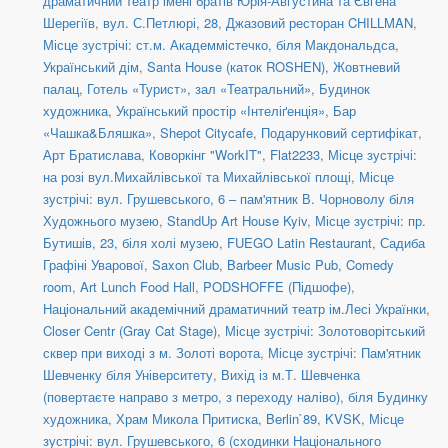
драматичний театр імені братів Юрія-Августина та Євгена
Шерегіїв
,
вул. С.Петлюрі, 28
,
Джазовий ресторан CHILLMAN
,
Місце зустрічі: ст.м. Академмістечко, біля Макдональдса
,
Український дім
,
Santa House (каток ROSHEN)
,
Жовтневий
палац
,
Готель «Турист», зал «Театральний»
,
Будинок
художника
,
Український простір «Інтеліґенція»
,
Бар
«Чашка&Бляшка»
,
Shepot Citycafe
,
Подарунковий сертифікат
,
Арт Братислава
,
Коворкінг "WorkIT"
,
Flat2233
,
Місце зустрічі:
на розі вул.Михайлівської та Михайлівської площі
,
Місце
зустрічі: вул. Грушевського, 6 – пам'ятник В. Чорноволу біля
Художнього музею
,
StandUp Art House Kyiv
,
Місце зустрічі: пр.
Бутишів, 23, біля холі музею
,
FUEGO Latin Restaurant
,
Садиба
Графіні Уварової
,
Saxon Club
,
Barbeer Music Pub
,
Comedy
room
,
Art Lunch Food Hall
,
PODSHOFFE (Підшофе)
,
Національний академічний драматичний театр ім.Лесі Українки
,
Closer Centr (Gray Cat Stage)
,
Місце зустрічі: Золотоворітський
сквер при виході з м. Золоті ворота
,
Місце зустрічі: Пам'ятник
Шевченку біля Університету
,
Вихід із м.Т. Шевченка
(повертаєте направо з метро, з переходу наліво)
,
біля Будинку
художника
,
Храм Микола Притиска
,
Berlin`89
,
KVSK
,
Місце
зустрічі: вул. Грушевського, 6 (сходинки Національного