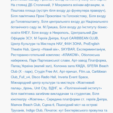
На стоянці ДБ Столичний
,
У Монумента воїнам-афганцям
,
м.
Поштова площа (зустріч біля входу до фунікулера праворуч)
,
Біля пам'ятника Проні Прокопівні та Голохвістому
,
Біля входу
до Головпоштамту
,
Біля центрального входу до Національного
ботанічного саду ім. М.Гришка
,
Біля входу до Інституту бізнес-
освіти КНЕУ
,
Біля входу в Некрополь
,
Центральний Дім
Офіцерів ЗСУ
,
М Героїв Дніпра
,
Клуб CARIBBEAN CLUB
,
Центр Культури та Мистецтв НАУ_ФАН ЗОНА
,
ProEnglish
Theatre Hub
,
Центр «Новий вік»
,
SKYBAR
,
Експериментаніум
,
Ресторанно-готельний комплекс «KRAKOW»
,
Оболонська
набережна
,
Парк Партизанської слави
,
Арт-завод Платформа
,
Палац Україна (малий зал)
,
Колонна зала КМДА
,
SFERA Beach
Club (Х - парк)
,
Студія Free Art
,
Арт-причал
,
Film.ua
,
Caribbean
Club_Full_v4
,
Disco Radio Hall
,
Inveria Event Space
,
Міжнародний центр культури та мистецтв «Жовтневий
палац»_бронь
,
Unit Сity
,
ВДНГ
,
м. «Політехнічний інститут»
біля пам'ятника загиблим викладачам та студентам
,
Біля
кінотеатру «Жовтень»
,
Середина платформи ст. героїв Дніпра
,
Маячок Beach Club
,
Сцена 6
,
Пішохідний міст на острові
Труханів
,
Indigo Club
,
Початок: кут Бехтерівського провулка та