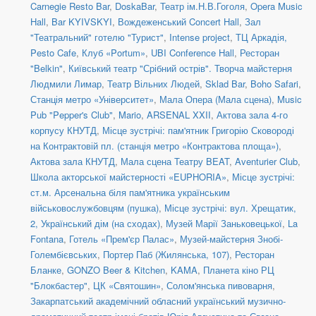
Carnegie Resto Bar
,
DoskaBar
,
Театр ім.Н.В.Гоголя
,
Opera Music
Hall
,
Bar KYIVSKYI
,
Вождеженський Concert Hall
,
Зал
"Театральний" готелю "Турист"
,
Intense project
,
ТЦ Аркадія,
Pesto Cafe
,
Клуб «Portum»
,
UBI Conference Hall
,
Ресторан
"Belkin"
,
Київський театр "Срібний острів". Творча майстерня
Людмили Лимар
,
Театр Вільних Людей
,
Sklad Bar
,
Boho Safari
,
Станція метро «Університет»
,
Мала Опера (Мала сцена)
,
Music
Pub "Pepper's Club"
,
Mario
,
ARSENAL XXII
,
Актова зала 4-го
корпусу КНУТД
,
Місце зустрічі: пам'ятник Григорію Сковороді
на Контрактовій пл. (станція метро «Контрактова площа»)
,
Актова зала КНУТД
,
Мала сцена Театру BEAT
,
Aventurier Club
,
Школа акторської майстерності «EUPHORIA»
,
Місце зустрічі:
ст.м. Арсенальна біля пам'ятника українським
військовослужбовцям (пушка)
,
Місце зустрічі: вул. Хрещатик,
2, Український дім (на сходах)
,
Музей Марії Заньковецької
,
La
Fontana
,
Готель «Прем'єр Палас»
,
Музей-майстерня Знобі-
Голембієвських
,
Портер Паб (Жилянська, 107)
,
Ресторан
Бланке
,
GONZO Beer & Kitchen
,
KAMA
,
Планета кіно РЦ
"Блокбастер"
,
ЦК «Святошин»
,
Солом'янська пивоварня
,
Закарпатський академічний обласний український музично-