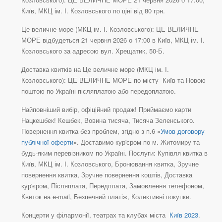
Київ, МКЦ ім. І. Козловського по ціні від 80 грн.
Це величне море (МКЦ ім. І. Козловського): ЦЕ ВЕЛИЧНЕ
МОРЕ відбудеться 21 червня 2026 о 17:00 в Київ, МКЦ ім. І.
Козловського за адресою вул. Хрещатик, 50-Б.
Доставка квитків на Це величне море (МКЦ ім. І.
Козловського): ЦЕ ВЕЛИЧНЕ МОРЕ по місту Київ та Новою
поштою по Україні післяплатою або передоплатою.
Найповніший вибір, офіційний продаж! Приймаємо карти
Нацкешбек! Кешбек, Вовина тисяча, Тисяча Зеленського.
Повернення квитка без проблем, згідно з п.6 «
Умов договору
публічної оферти
». Доставимо кур'єром по м. Житомиру та
будь-яким перевізником по Україні. Послуги: Купівля квитка в
Київ, МКЦ ім. І. Козловського, Бронювання квитка, Зручне
повернення квитка, Зручне повернення коштів, Доставка
кур'єром, Післяплата, Передплата, Замовлення телефоном,
Квиток на e-mail, Безпечний платіж, Колективні покупки.
Концерти у філармонії, театрах та клубах міста
Київ 2023
.