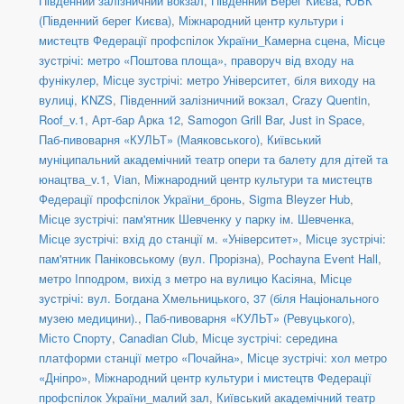
Південний залізничний вокзал
,
Південний Берег Києва
,
ЮБК
(Південний берег Києва)
,
Міжнародний центр культури і
мистецтв Федерації профспілок України_Камерна сцена
,
Місце
зустрічі: метро «Поштова площа», праворуч від входу на
фунікулер
,
Місце зустрічі: метро Університет, біля виходу на
вулиці
,
KNZS
,
Південний залізничний вокзал
,
Crazy Quentin
,
Roof_v.1
,
Арт-бар Арка 12
,
Samogon Grill Bar
,
Just in Space
,
Паб-пивоварня «КУЛЬТ» (Маяковського)
,
Київський
муніципальний академічний театр опери та балету для дітей та
юнацтва_v.1
,
Vian
,
Міжнародний центр культури та мистецтв
Федерації профспілок України_бронь
,
Sigma Bleyzer Hub
,
Місце зустрічі: пам'ятник Шевченку у парку ім. Шевченка
,
Місце зустрічі: вхід до станції м. «Університет»
,
Місце зустрічі:
пам'ятник Паніковському (вул. Прорізна)
,
Pochayna Event Hall
,
метро Іпподром, вихід з метро на вулицю Касіяна
,
Місце
зустрічі: вул. Богдана Хмельницького, 37 (біля Національного
музею медицини).
,
Паб-пивоварня «КУЛЬТ» (Ревуцького)
,
Місто Спорту
,
Canadian Club
,
Місце зустрічі: середина
платформи станції метро «Почайна»
,
Місце зустрічі: хол метро
«Дніпро»
,
Міжнародний центр культури і мистецтв Федерації
профспілок України_малий зал
,
Київський академічний театр