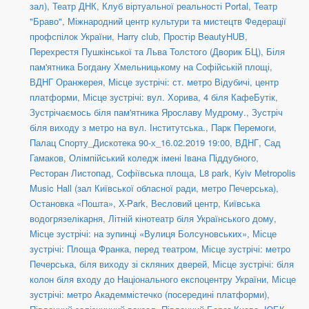
зал)
,
Театр ДНК
,
Клуб віртуальної реальності Portal
,
Театр
"Браво"
,
Міжнародний центр культури та мистецтв Федерації
профспілок України
,
Harry club
,
Простір BeautyHUB
,
Перехрестя Пушкінської та Льва Толстого (Дворик БЦ)
,
Біля
пам'ятника Богдану Хмельницькому на Софійській площі
,
ВДНГ Оранжерея
,
Місце зустрічі: ст. метро Відубичі, центр
платформи
,
Місце зустрічі: вул. Хорива, 4 біля КафеБутік
,
Зустрічаємось біля пам'ятника Ярославу Мудрому.
,
Зустріч
біля виходу з метро на вул. Інститутська.
,
Парк Перемоги
,
Палац Спорту_Дискотека 90-х_16.02.2019 19:00
,
ВДНГ, Сад
Гамаков
,
Олімпійський коледж імені Івана Піддубного
,
Ресторан Листопад
,
Софіївська площа
,
L8 park
,
Kyiv Metropolis
Music Hall (зал Київської обласної ради, метро Печерська)
,
Остановка «Пошта»
,
X-Park
,
Весловий центр
,
Київська
водогрязелікарня
,
Літній кінотеатр біля Українського дому
,
Місце зустрічі: на зупинці «Вулиця Болсуновських»
,
Місце
зустрічі: Площа Франка, перед театром
,
Місце зустрічі: метро
Печерська, біля виходу зі скляних дверей
,
Місце зустрічі: біля
колон біля входу до Національного експоцентру України
,
Місце
зустрічі: метро Академмістечко (посередині платформи)
,