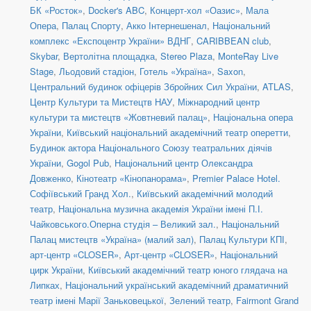
БК «Росток»
,
Docker's ABC
,
Концерт-хол «Оазис»
,
Мала
Опера
,
Палац Спорту
,
Акко Інтернешенал
,
Національний
комплекс «Експоцентр України» ВДНГ
,
CARIBBEAN club
,
Skybar
,
Вертолітна площадка
,
Stereo Plaza
,
MonteRay Live
Stage
,
Льодовий стадіон
,
Готель «Україна»
,
Saxon
,
Центральний будинок офіцерів Збройних Сил України
,
ATLAS
,
Центр Культури та Мистецтв НАУ
,
Міжнародний центр
культури та мистецтв «Жовтневий палац»
,
Національна опера
України
,
Київський національний академічний театр оперетти
,
Будинок актора Національного Союзу театральних діячів
України
,
Gogol Pub
,
Національний центр Олександра
Довженко
,
Кінотеатр «Кінопанорама»
,
Premier Palace Hotel.
Софіївський Гранд Хол.
,
Київський академічний молодий
театр
,
Національна музична академія України імені П.І.
Чайковського.Оперна студія – Великий зал.
,
Національний
Палац мистецтв «Україна» (малий зал)
,
Палац Культури КПІ
,
арт-центр «CLOSER»
,
Арт-центр «CLOSER»
,
Національний
цирк України
,
Київський академічний театр юного глядача на
Липках
,
Національний український академічний драматичний
театр імені Марії Заньковецької
,
Зелений театр
,
Fairmont Grand