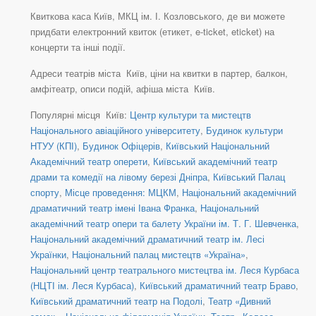
Квиткова каса Київ, МКЦ ім. І. Козловського, де ви можете
придбати електронний квиток (етикет, e-ticket, eticket) на
концерти та інші події.
Адреси театрів міста Київ, ціни на квитки в партер, балкон,
амфітеатр, описи подій, афіша міста Київ.
Популярні місця Київ:
Центр культури та мистецтв
Національного авіаційного університету
,
Будинок культури
НТУУ (КПІ)
,
Будинок Офіцерів
,
Київський Національний
Академічний театр оперети
,
Київський академічний театр
драми та комедії на лівому березі Дніпра
,
Київський Палац
спорту
,
Місце проведення: МЦКМ
,
Національний академічний
драматичний театр імені Івана Франка
,
Національний
академічний театр опери та балету України ім. Т. Г. Шевченка
,
Національний академічний драматичний театр ім. Лесі
Українки
,
Національний палац мистецтв «Україна»
,
Національний центр театрального мистецтва ім. Леся Курбаса
(НЦТІ ім. Леся Курбаса)
,
Київський драматичний театр Браво
,
Київський драматичний театр на Подолі
,
Театр «Дивний