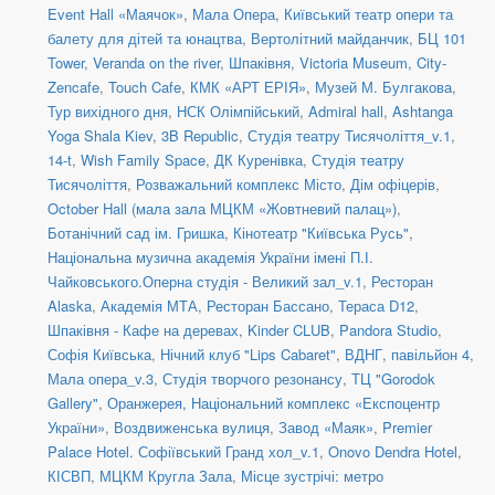
Event Hall «Маячок»
,
Мала Опера
,
Київський театр опери та
балету для дітей та юнацтва
,
Вертолітний майданчик
,
БЦ 101
Tower
,
Veranda on the river
,
Шпаківня
,
Victoria Museum
,
City-
Zencafe
,
Touch Cafe
,
КМК «АРТ ЕРІЯ»
,
Музей М. Булгакова
,
Тур вихідного дня
,
НСК Олімпійський
,
Admiral hall
,
Ashtanga
Yoga Shala Kiev
,
3B Republic
,
Студія театру Тисячоліття_v.1
,
14-t
,
Wish Family Space
,
ДК Куренівка
,
Студія театру
Тисячоліття
,
Розважальний комплекс Місто
,
Дім офіцерів
,
October Hall (мала зала МЦКМ «Жовтневий палац»)
,
Ботанічний сад ім. Гришка
,
Кінотеатр "Київська Русь"
,
Національна музична академія України імені П.І.
Чайковського.Оперна студія - Великий зал_v.1
,
Ресторан
Alaska
,
Академія МТА
,
Ресторан Бассано
,
Тераса D12
,
Шпаківня - Кафе на деревах
,
Kinder CLUB
,
Pandora Studio
,
Софія Київська
,
Нічний клуб "Lips Cabaret"
,
ВДНГ, павільйон 4
,
Мала опера_v.3
,
Студія творчого резонансу
,
ТЦ "Gorodok
Gallery"
,
Оранжерея, Національний комплекс «Експоцентр
України»
,
Воздвиженська вулиця
,
Завод «Маяк»
,
Premier
Palace Hotel. Софіївський Гранд хол_v.1
,
Onovo Dendra Hotel
,
КІСВП
,
МЦКМ Кругла Зала
,
Місце зустрічі: метро