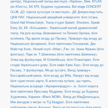
центру)
,
Національний палац мистецтв «Україна»_New
,
ATLAS
(ex-Юність)
,
БК КПІ
,
Будинок художника
,
Bel etage CONCERT
CLUB
,
ДЗ «Центр культури та мистецтв»
,
ДK Дніпроспецсталь
,
ЦКМ НАУ
,
Національний авіаційний університет біля літака
,
Grand Hall Khreschatyk
,
Театр-студія Splash
,
Shooters, Speak
Easy 22
,
БК «Більшовик»
,
Український малий драматичний
театр
,
На розі вулиць Шовковичної та Пилипа Орлика, біля
особняка
,
Під аркою входу до Пасажу
,
Праворуч від входу до
Національної філармонії
,
Біля пам'ятника Гетьманові
,
Дім
Майстер Клас
,
Нічний клуб «Atlas»_Fan
,
пл. Івана Франка (біля
фонтану)
,
Парк ім. Т.Шевченка (біля пам'ятника Шевченку)
,
Зліва від фунікулера
,
М Олімпійська, біля Планетарію
,
Біля
сходів Українського дому
,
Біля кафе Кава Хаус
,
Біля входу до
Пасажу
,
У фунікулера
,
Місце зустрічі
,
Вихід праворуч
,
Бессарабський ринок, біля входу до Billa
,
Ліворуч від входу
біля туристичної карти
,
В агентства путівок, що горять
,
Національна асоціація «Укрзернопродукт»
,
м. Золоті ворота
біля пам'ятника Ярославу Мудрому
,
Біля входу до Будинку
Художника
,
Караоке «Black MOM»
,
Вихід до МакДональдса
,
Між виходом з метро та ТЦ Квадрат
,
Біля пам'ятника
робітникам заводу Арсенал
,
Вихід на Інститутську біля карти
,