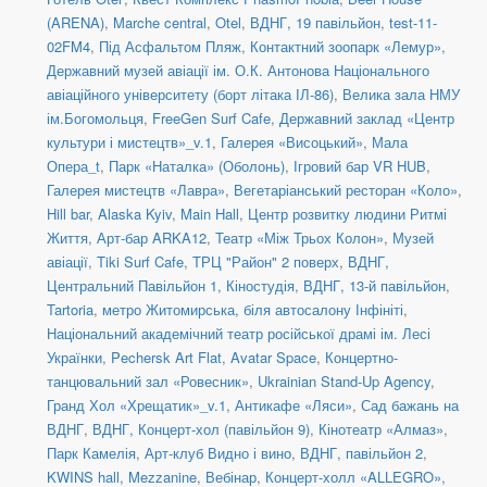
(ARENA)
,
Marche central
,
Otel
,
ВДНГ, 19 павільйон
,
test-11-
02FM4
,
Під Асфальтом Пляж
,
Контактний зоопарк «Лемур»
,
Державний музей авіації ім. О.К. Антонова Національного
авіаційного університету (борт літака ІЛ-86)
,
Велика зала НМУ
ім.Богомольця
,
FreeGen Surf Cafe
,
Державний заклад «Центр
культури і мистецтв»_v.1
,
Галерея «Висоцький»
,
Мала
Опера_t
,
Парк «Наталка» (Оболонь)
,
Ігровий бар VR HUB
,
Галерея мистецтв «Лавра»
,
Вегетаріанський ресторан «Коло»
,
Hill bar
,
Alaska Kyiv
,
Main Hall
,
Центр розвитку людини Ритмі
Життя
,
Арт-бар ARKA12
,
Театр «Між Трьох Колон»
,
Музей
авіації
,
Tiki Surf Cafe
,
ТРЦ "Район" 2 поверх
,
ВДНГ,
Центральний Павільйон 1
,
Кіностудія
,
ВДНГ, 13-й павільйон
,
Tartoria
,
метро Житомирська, біля автосалону Інфініті
,
Національний академічний театр російської драмі ім. Лесі
Українки
,
Pechersk Art Flat
,
Avatar Space
,
Концертно-
танцювальний зал «Ровесник»
,
Ukrainian Stand-Up Agency
,
Гранд Хол «Хрещатик»_v.1
,
Антикафе «Ляси»
,
Сад бажань на
ВДНГ
,
ВДНГ, Концерт-хол (павільйон 9)
,
Кінотеатр «Алмаз»
,
Парк Камелія
,
Арт-клуб Видно і вино
,
ВДНГ, павільйон 2
,
KWINS hall
,
Mezzanine
,
Вебінар
,
Концерт-холл «ALLEGRO»
,