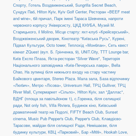
Спорту
,
Готель Воздвиженський
,
Sungrilla Secret Beach
,
Сундук Паб
,
Hilton Kyiv
,
Kyiv Golf Center
,
Ресторан «BEEF meat
and wine»
,
6й причал
,
Парк імені Тараса Шевченка, напроти
червоного корпусу Універсисту
,
ЦКД КНУБА
,
Музей М.
Старицького
,
il Molino
,
Місце старту: яхт-клуб «Крейсерський»
,
Возджвіженський дворик
,
Кінотеатр "Київська Русь"
,
Курені
,
Підвал Культури
,
Octo tower
,
Теплохід «Монблан»
,
Сеть квест
кімнат ZQuest (вул. Б. Грінченка, 9)
,
UNIT.City
,
TTT Lounge bar
,
Київ Експо Плаза
,
Яхта-ресторан "Silver Wave"
,
Територія
Національного заповідника «Київ-Печерська лавра»
,
Bella
Chao
,
На зупинці біля нижнього входу на стару частину
Байкового цвинтаря
,
Stereo Plaza. Мала зала
,
База відпочинку
«Любич»
,
Метро «Лісова»
,
Universum Hall
,
ТРЦ Gulliver
,
ТРЦ
River Mall
,
Супермаркет «Сільпо»
,
Hilton Kyiv, зал "Даллас"
,
ВДНГ (площа за павільйоном 1)
,
с.Горенка, біля селищної
ради
,
Not only fish
,
Villa Riviera
,
Будинок кіно
,
Київський
драматичний театр на Подолі
,
FIFTY Beach Club
,
Sunset
cinema
,
Music Pub Pepper's Club
,
Pepper's Club
,
Клавдієво-
Тарасове, майдан біля селищної Ради
,
Немішаєве, біля
будинку культури
,
КВЦ «Парковий»
,
Бар «М69»
,
Hookah Love
,