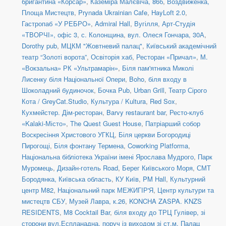
бригантина «Корсар»
,
Каземіра Малєвіча, 86б
,
Воздвиженка,
Площа Мистецтв
,
Prynada Ukrainian Cafe
,
HayLoft 2.0
,
Гастропаб «У РЕБРО»
,
Admiral Hall
,
Вугілля
,
Арт-Студія
«ТВОРЧІ», офіс 3
,
с. Колонщина
,
вул. Олеся Гончара, 30А
,
Dorothy pub
,
МЦКМ "Жовтневий палац"
,
Київський академічний
театр “Золоті ворота”
,
Освіторія хаб
,
Ресторан «Причал»
,
М.
«Вокзальна» РК «Ультрамарін»
,
Біля пам'ятника Миколі
Лисенку біля Національної Опери
,
Boho
,
біля входу в
Шоколадний будиночок
,
Бочка Pub
,
Urban Grill
,
Театр Сірого
Кота / GreyCat.Studio
,
Культура / Kultura
,
Red Sox
,
Кухмейстер. Дім-ресторан
,
Barvy restaurant bar
,
Ресто-клуб
«Kalaki-Місто»
,
The Quest Guest House
,
Патріарший собор
Воскресіння Христового УГКЦ
,
Біля церкви Богородиці
Пирогощі
,
Біля фонтану Термена
,
Coworking Platforma
,
Національна бібліотека України імені Ярослава Мудрого
,
Парк
Муромець
,
Дизайн-готель Road
,
Берег Київського Моря
,
СМТ
Бородянка, Київська область
,
КУ Київ
,
PM Hall
,
Культурний
центр М82
,
Національний парк МЕЖИГІР'Я
,
Центр культури та
мистецтв СБУ
,
Музей Лавра, к.26
,
KONCHA ZASPA. KNZS
RESIDENTS
,
M8 Cocktail Bar
,
біля входу до ТРЦ Гулівер, зі
сторони вул.Еспланадна, поруч із виходом зі ст.м. Палац