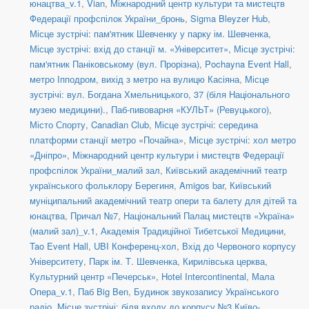
юнацтва_v.1
,
Vian
,
Міжнародний центр культури та мистецтв
Федерації профспілок України_бронь
,
Sigma Bleyzer Hub
,
Місце зустрічі: пам'ятник Шевченку у парку ім. Шевченка
,
Місце зустрічі: вхід до станції м. «Університет»
,
Місце зустрічі:
пам'ятник Паніковському (вул. Прорізна)
,
Pochayna Event Hall
,
метро Іпподром, вихід з метро на вулицю Касіяна
,
Місце
зустрічі: вул. Богдана Хмельницького, 37 (біля Національного
музею медицини).
,
Паб-пивоварня «КУЛЬТ» (Ревуцького)
,
Місто Спорту
,
Canadian Club
,
Місце зустрічі: середина
платформи станції метро «Почайна»
,
Місце зустрічі: хол метро
«Дніпро»
,
Міжнародний центр культури і мистецтв Федерації
профспілок України_малий зал
,
Київський академічний театр
українського фольклору Берегиня
,
Amigos bar
,
Київський
муніципальний академічний театр опери та балету для дітей та
юнацтва
,
Причал №7
,
Національний Палац мистецтв «Україна»
(малий зал)_v.1
,
Академія Традиційної Тибетської Медицини
,
Tao Event Hall
,
UBI Конференц-хол
,
Вхід до Червоного корпусу
Університету
,
Парк ім. Т. Шевченка
,
Кирилівська церква
,
Культурний центр «Печерськ»
,
Hotel Intercontinental
,
Мала
Опера_v.1
,
Паб Big Ben
,
Будинок звукозапису Українського
радіо
,
Місце зустрічі: біля входу до корпусу №3 Київо-