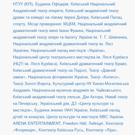
НТУУ (КПІ)
,
Будинок Офіцерів
,
Київський Національний
Академічний театр оперети
,
Київський академічний театр
драми та комедії на лівому березі Дніпра
,
Київський Палац
спорту
,
Місце проведення: МЦКМ
,
Національний академічний
драматичний театр імені Івана Франка
,
Національний
академічний театр опери та балету України ім. Т. Г. Шевченка
,
Національний академічний драматичний театр ім. Лесі
Українки
,
Національний палац мистецтв «Україна»
,
Національний центр театрального мистецтва ім. Леся Курбаса
(НЦТІ ім. Леся Курбаса)
,
Київський драматичний театр Браво
,
Київський драматичний театр на Подолі
,
Театр «Дивний
замок»
,
Національна філармонія України
,
Театр «Колесо»
,
Театр Золоті Ворота
,
Культурний центр НУ Києво-Могилянська
Академія
,
Національна музична академія ім. Чайковського
,
Київський академічний театр ляльок
,
Дім Актора
,
Новий театр
на Печерську
,
Український дім
,
ДЗ «Центр культури та
мистецтв»
,
Будинок вчених НАН України
,
Київський палац
дітей та юнацтва
,
Центр культури та мистецтв МВС України
,
ARENA ENTERTAINMENT
,
Freedom Hall
,
Лейпциг
,
Кінотеатр
«Флоренція»
,
Кінотеатр Київська Русь
,
Кінотеатр «Ліра»
,