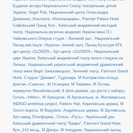
Будинок актора Національного Союзу театральних діячів
України
,
Gogol Pub
,
Національний центр Олександра
Довженко
,
Кінотеатр «Кінопанорама»
,
Premier Palace Hotel.
Софіївський Гранд Хол.
,
Київський академічний молодий
театр
,
Національна музична академія України імені П.І.
Чайковського.Оперна студія – Великий зал.
,
Національний
Палац мистецтв «Україна» (малий зал)
,
Палац Культури КПІ
,
арт-центр «CLOSER»
,
Арт-центр «CLOSER»
,
Національний
цирк України
,
Київський академічний театр юного глядача на
Липках
,
Національний український академічний драматичний
театр імені Марії Заньковецької
,
Зелений театр
,
Fairmont Grand
Hotel
,
Стадіон "Динамо"
,
Гідропарк
,
М Контрактова площа,
фонтан «Самсон»
,
М Осокорки
,
М Теремки
,
М Лісова
,
перевулок Михайлівський, 8 (біля дерева, що росте з забору)
,
Готель «Hilton»
,
М Хрещатик
,
М Арсенальна
,
м. Житомирська
,
INDIGO ambitious project
,
Fedoriv Hub
,
Кирилівська церква
,
М
Золоті ворота
,
М Видубичі
,
Андріївська церква
,
М Шулявська
,
Арт-завод Платформа.
,
Готель «Русь»
,
Український дім
,
Київський драматичний театр "Браво"
,
Fairmont Grand Hotel
Kyiv_312 місць
,
М Дніпро
,
М Іпподром
,
Національний палац