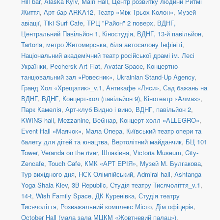
Hill bar
,
Alaska Kyiv
,
Main Hall
,
Центр розвитку людини Ритмі
Життя
,
Арт-бар ARKA12
,
Театр «Між Трьох Колон»
,
Музей
авіації
,
Tiki Surf Cafe
,
ТРЦ "Район" 2 поверх
,
ВДНГ,
Центральний Павільйон 1
,
Кіностудія
,
ВДНГ, 13-й павільйон
,
Tartoria
,
метро Житомирська, біля автосалону Інфініті
,
Національний академічний театр російської драмі ім. Лесі
Українки
,
Pechersk Art Flat
,
Avatar Space
,
Концертно-
танцювальний зал «Ровесник»
,
Ukrainian Stand-Up Agency
,
Гранд Хол «Хрещатик»_v.1
,
Антикафе «Ляси»
,
Сад бажань на
ВДНГ
,
ВДНГ, Концерт-хол (павільйон 9)
,
Кінотеатр «Алмаз»
,
Парк Камелія
,
Арт-клуб Видно і вино
,
ВДНГ, павільйон 2
,
KWINS hall
,
Mezzanine
,
Вебінар
,
Концерт-холл «ALLEGRO»
,
Event Hall «Маячок»
,
Мала Опера
,
Київський театр опери та
балету для дітей та юнацтва
,
Вертолітний майданчик
,
БЦ 101
Tower
,
Veranda on the river
,
Шпаківня
,
Victoria Museum
,
City-
Zencafe
,
Touch Cafe
,
КМК «АРТ ЕРІЯ»
,
Музей М. Булгакова
,
Тур вихідного дня
,
НСК Олімпійський
,
Admiral hall
,
Ashtanga
Yoga Shala Kiev
,
3B Republic
,
Студія театру Тисячоліття_v.1
,
14-t
,
Wish Family Space
,
ДК Куренівка
,
Студія театру
Тисячоліття
,
Розважальний комплекс Місто
,
Дім офіцерів
,
October Hall (мала зала МЦКМ «Жовтневий палац»)
,