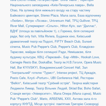
Національного заповідника «Київ-Печерська лавра»
,
Bella
Chao
,
На зупинці біля нижнього входу на стару частину
Байкового цвинтаря
,
Stereo Plaza. Мала зала
,
База відпочинку
«Любич»
,
Метро «Лісова»
,
Universum Hall
,
ТРЦ Gulliver
,
ТРЦ
River Mall
,
Супермаркет «Сільпо»
,
Hilton Kyiv, зал "Даллас"
,
ВДНГ (площа за павільйоном 1)
,
с.Горенка, біля селищної
ради
,
Not only fish
,
Villa Riviera
,
Будинок кіно
,
Київський
драматичний театр на Подолі
,
FIFTY Beach Club
,
Sunset
cinema
,
Music Pub Pepper's Club
,
Pepper's Club
,
Клавдієво-
Тарасове, майдан біля селищної Ради
,
Немішаєве, біля
будинку культури
,
КВЦ «Парковий»
,
Бар «М69»
,
Hookah Love
,
Carnegie Resto Bar
,
DoskaBar
,
Театр ім.Н.В.Гоголя
,
Opera Music
Hall
,
Bar KYIVSKYI
,
Вождеженський Concert Hall
,
Зал
"Театральний" готелю "Турист"
,
Intense project
,
ТЦ Аркадія,
Pesto Cafe
,
Клуб «Portum»
,
UBI Conference Hall
,
Ресторан
"Belkin"
,
Київський театр "Срібний острів". Творча майстерня
Людмили Лимар
,
Театр Вільних Людей
,
Sklad Bar
,
Boho Safari
,
Станція метро «Університет»
,
Мала Опера (Мала сцена)
,
Music
Pub "Pepper's Club"
,
Mario
,
ARSENAL XXII
,
Актова зала 4-го
корпусу КНУТД
,
Місце зустрічі: пам'ятник Григорію Сковороді