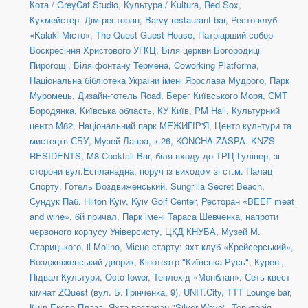
Кота / GreyCat.Studio
,
Культура / Kultura
,
Red Sox
,
Кухмейстер. Дім-ресторан
,
Barvy restaurant bar
,
Ресто-клуб
«Kalaki-Місто»
,
The Quest Guest House
,
Патріарший собор
Воскресіння Христового УГКЦ
,
Біля церкви Богородиці
Пирогощі
,
Біля фонтану Термена
,
Coworking Platforma
,
Національна бібліотека України імені Ярослава Мудрого
,
Парк
Муромець
,
Дизайн-готель Road
,
Берег Київського Моря
,
СМТ
Бородянка, Київська область
,
КУ Київ
,
PM Hall
,
Культурний
центр М82
,
Національний парк МЕЖИГІР'Я
,
Центр культури та
мистецтв СБУ
,
Музей Лавра, к.26
,
KONCHA ZASPA. KNZS
RESIDENTS
,
M8 Cocktail Bar
,
біля входу до ТРЦ Гулівер, зі
сторони вул.Еспланадна, поруч із виходом зі ст.м. Палац
Спорту
,
Готель Воздвиженський
,
Sungrilla Secret Beach
,
Сундук Паб
,
Hilton Kyiv
,
Kyiv Golf Center
,
Ресторан «BEEF meat
and wine»
,
6й причал
,
Парк імені Тараса Шевченка, напроти
червоного корпусу Універсисту
,
ЦКД КНУБА
,
Музей М.
Старицького
,
il Molino
,
Місце старту: яхт-клуб «Крейсерський»
,
Возджвіженський дворик
,
Кінотеатр "Київська Русь"
,
Курені
,
Підвал Культури
,
Octo tower
,
Теплохід «Монблан»
,
Сеть квест
кімнат ZQuest (вул. Б. Грінченка, 9)
,
UNIT.City
,
TTT Lounge bar
,
Київ Експо Плаза
,
Яхта-ресторан "Silver Wave"
,
Територія