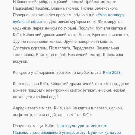
Найповніший вибір, офіційний продаж! Приймаємо карти
Нацкешбек! Кешбек, Вовина тисяча, Тисяча Зеленського.
Повернення квитка без проблем, згідно з п.6 «
Умов договору
публічної оферти
». Доставимо кур'єром по м. Житомиру та
будь-яким перевізником по Україні. Послуги: Купівля квитка в
Київ, Київський драматичний театр Браво, Бронювання квитка,
Зручне повернення квитка, Зручне повернення коштів,
Доставка кур'єром, Післяплата, Передплата, Замовлення
телефоном, Квиток на e-mail, Безпечний платіж, Колективні
покупки.
Концерти у філармонії, театрах та клубах міста
Київ 2023
.
Квиткова каса Київ, Київський драматичний театр Браво, де ви
можете придбати електронний квиток (етикет, e-ticket, eticket)
на концерти та інші події.
Адреси театрів міста Київ, ціни на квитки в партер, балкон,
амфітеатр, описи подій, афіша міста Київ.
Популярні місця Київ:
Центр культури та мистецтв
Національного авіаційного університету
,
Будинок культури