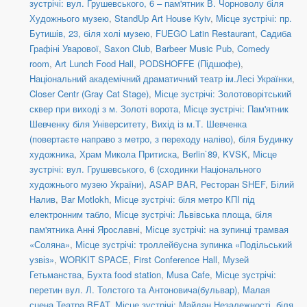
зустрічі: вул. Грушевського, 6 – пам'ятник В. Чорноволу біля
Художнього музею
,
StandUp Art House Kyiv
,
Місце зустрічі: пр.
Бутишів, 23, біля холі музею
,
FUEGO Latin Restaurant
,
Садиба
Графіні Уварової
,
Saxon Club
,
Barbeer Music Pub
,
Comedy
room
,
Art Lunch Food Hall
,
PODSHOFFE (Підшофе)
,
Національний академічний драматичний театр ім.Лесі Українки
,
Closer Centr (Gray Cat Stage)
,
Місце зустрічі: Золотоворітський
сквер при виході з м. Золоті ворота
,
Місце зустрічі: Пам'ятник
Шевченку біля Університету
,
Вихід із м.Т. Шевченка
(повертаєте направо з метро, з переходу наліво)
,
біля Будинку
художника
,
Храм Микола Притиска
,
Berlin`89
,
KVSK
,
Місце
зустрічі: вул. Грушевського, 6 (сходинки Національного
художнього музею України)
,
ASAP BAR
,
Ресторан SHEF
,
Білий
Налив
,
Bar Motlokh
,
Місце зустрічі: біля метро КПІ під
електронним табло
,
Місце зустрічі: Львівська площа, біля
пам'ятника Анні Ярославні
,
Місце зустрічі: на зупинці трамвая
«Соляна»
,
Місце зустрічі: троллейбусна зупинка «Подільський
узвіз»
,
WORKIT SPACE
,
First Conference Hall
,
Музей
Гетьманства
,
Бухта food station
,
Musa Cafe
,
Місце зустрічі:
перетин вул. Л. Толстого та Антоновича(бульвар)
,
Малая
сцена Театра BEAT
,
Місце зустрічі: Майдан Незалежності, біля