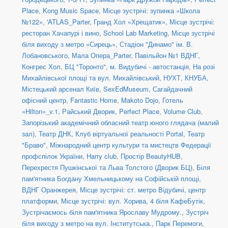
Place
,
Kong Music Space
,
Місце зустрічі: зупинка «Школа
№122»
,
'ATLAS_Parter
,
Гранд Хол «Хрещатик»
,
Місце зустрічі:
ресторан Хачапурі і вино
,
School Lab Marketing
,
Місце зустрічі
біля виходу з метро «Сирець»
,
Стадіон "Динамо" ім. В.
Лобановського
,
Мала Опера_Parter
,
Павільйон №1 ВДНГ
,
Конгрес Хол
,
БЦ "Торонто"
,
м. Видубичі - автостанція
,
На розі
Михайлівської площі та вул. Михайлівський
,
НУХТ
,
КНУБА
,
Містецький арсенал Київ
,
SexEdMuseum
,
Сагайдачний
офісний центр
,
Fantastic Home
,
Makoto Dojo
,
Готель
«Hilton»_v.1
,
Райський Дворик
,
Perfect Place
,
Volume Club
,
Запорізький академічний обласний театр юного глядача (малий
зал)
,
Театр ДНК
,
Клуб віртуальної реальності Portal
,
Театр
"Браво"
,
Міжнародний центр культури та мистецтв Федерації
профспілок України
,
Harry club
,
Простір BeautyHUB
,
Перехрестя Пушкінської та Льва Толстого (Дворик БЦ)
,
Біля
пам'ятника Богдану Хмельницькому на Софійській площі
,
ВДНГ Оранжерея
,
Місце зустрічі: ст. метро Відубичі, центр
платформи
,
Місце зустрічі: вул. Хорива, 4 біля КафеБутік
,
Зустрічаємось біля пам'ятника Ярославу Мудрому.
,
Зустріч
біля виходу з метро на вул. Інститутська.
,
Парк Перемоги
,