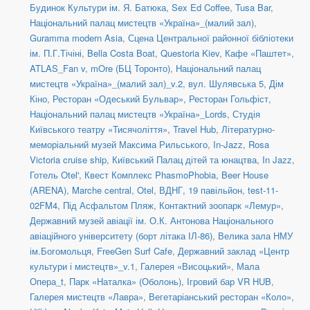
Будинок Культури ім. Я. Батюка
,
Sex Ed Coffee
,
Tusa Bar
,
Національний палац мистецтв «Україна»_(малий зал)
,
Guramma modern Asia
,
Сцена Центральної районної бібліотеки
ім. П.Г.Тічіні
,
Bella Costa Boat
,
Questoria Kiev
,
Кафе «Паштет»
,
ATLAS_Fan v
,
mOre (БЦ Торонто)
,
Національний палац
мистецтв «Україна»_(малий зал)_v.2
,
вул. Шулявська 5
,
Дім
Кіно
,
Ресторан «Одеський Бульвар»
,
Ресторан Гольфіст
,
Національний палац мистецтв «Україна»_Lords
,
Студія
Київського театру «Тисячоліття»
,
Travel Hub
,
Літературно-
меморіальний музей Максима Рильського
,
In-Jazz
,
Rosa
Victoria cruise ship
,
Київський Палац дітей та юнацтва
,
In Jazz
,
Готель Otel'
,
Квест Комплекс PhasmoPhobia
,
Beer House
(ARENA)
,
Marche central
,
Otel
,
ВДНГ, 19 павільйон
,
test-11-
02FM4
,
Під Асфальтом Пляж
,
Контактний зоопарк «Лемур»
,
Державний музей авіації ім. О.К. Антонова Національного
авіаційного університету (борт літака ІЛ-86)
,
Велика зала НМУ
ім.Богомольця
,
FreeGen Surf Cafe
,
Державний заклад «Центр
культури і мистецтв»_v.1
,
Галерея «Висоцький»
,
Мала
Опера_t
,
Парк «Наталка» (Оболонь)
,
Ігровий бар VR HUB
,
Галерея мистецтв «Лавра»
,
Вегетаріанський ресторан «Коло»
,