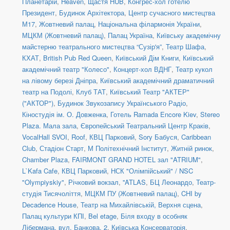
Планетарій
,
Heaven
,
Щастя HUB
,
Конгрес-хол готелю
Президент
,
Будинок Архітектора
,
Центр сучасного мистецтва
М17
,
Жовтневий палац
,
Національна філармонія України
,
МЦКМ (Жовтневий палац)
,
Палац Україна
,
Київську академічну
майстерню театрального мистецтва “Сузір'я”
,
Театр Шафа
,
КХАТ
,
British Pub Red Queen
,
Київський Дім Книги
,
Київський
академічний театр "Колесо"
,
Концерт-хол ВДНГ
,
Театр кукол
на лівому березі Дніпра
,
Київський академічний драматичний
театр на Подолі
,
Клуб ТАТ
,
Київський Театр "АКТЕР"
("АКТОР")
,
Будинок Звукозапису Українського Радіо
,
Кіностудія ім. О. Довженка
,
Готель Ramada Encore Kiev
,
Stereo
Plaza. Мала зала
,
Європейський Театральний Центр Краків
,
VocalHall SVOI
,
Roof
,
КВЦ Парковий
,
Sory Бабуся
,
Caribbean
Club
,
Стадіон Старт
,
М Політехнічний Інститут
,
Житній ринок
,
Chamber Plaza
,
FAIRMONT GRAND HOTEL зал "ATRIUM"
,
L`Kafa Cafe
,
КВЦ Парковий
,
НСК "Олімпійський" / NSC
"Olympiyskiy"
,
Річковий вокзал
,
''ATLAS
,
БЦ Леонардо
,
Театр-
студія Тисячоліття
,
МЦКМ ПУ (Жовтневий палац)
,
CHI by
Decadence House
,
Театр на Михайлівській, Верхня сцена
,
Палац культури КПІ
,
Bel etage
,
Біля входу в особняк
Лібермана, вул. Банкова, 2
,
Київська Консерваторія
,