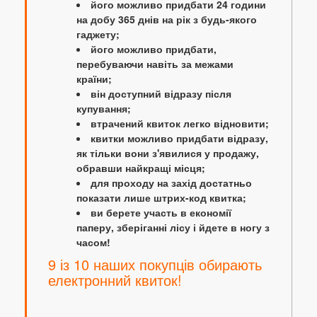
його можливо придбати 24 години
на добу 365 днів на рік з будь-якого
гаджету;
його можливо придбати,
перебуваючи навіть за межами
країни;
він доступний відразу після
купування;
втрачений квиток легко відновити;
квитки можливо придбати відразу,
як тільки вони з'явилися у продажу,
обравши найкращі місця;
для проходу на захід достатньо
показати лише штрих-код квитка;
ви берете участь в економії
паперу, зберіганні лісу і йдете в ногу з
часом!
9 із 10 наших покупців обирають
електронний квиток!