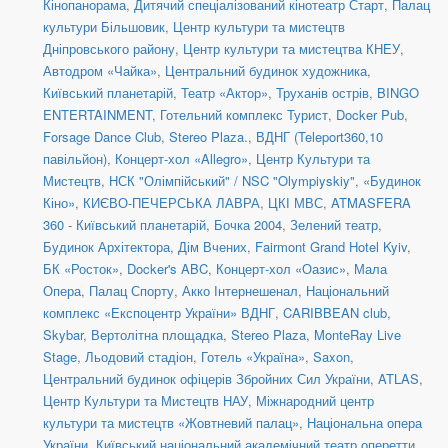
Кінопанорама
,
Дитячий спеціалізований кінотеатр Старт
,
Палац
культури Більшовик
,
Центр культури та мистецтв
Дніпровського району
,
Центр культури та мистецтва КНЕУ
,
Автодром «Чайка»
,
Центральний будинок художника
,
Київський планетарій
,
Театр «Актор»
,
Труханів острів
,
BINGO
ENTERTAINMENT
,
Готельний комплекс Турист
,
Docker Pub
,
Forsage Dance Club
,
Stereo Plaza.
,
ВДНГ (Teleport360,10
павільйон)
,
Концерт-хол «Allegro»
,
Центр Культури та
Мистецтв
,
НСК "Олімпійський" / NSC "Olympiyskiy"
,
«Будинок
Кіно»
,
КИЄВО-ПЕЧЕРСЬКА ЛАВРА
,
ЦКІ МВС
,
ATMASFERA
360 - Київський планетарій
,
Бочка 2004
,
Зелений театр
,
Будинок Архітектора
,
Дім Вчених
,
Fairmont Grand Hotel Kyiv
,
БК «Росток»
,
Docker's ABC
,
Концерт-хол «Оазис»
,
Мала
Опера
,
Палац Спорту
,
Акко Інтернешенал
,
Національний
комплекс «Експоцентр України» ВДНГ
,
CARIBBEAN club
,
Skybar
,
Вертолітна площадка
,
Stereo Plaza
,
MonteRay Live
Stage
,
Льодовий стадіон
,
Готель «Україна»
,
Saxon
,
Центральний будинок офіцерів Збройних Сил України
,
ATLAS
,
Центр Культури та Мистецтв НАУ
,
Міжнародний центр
культури та мистецтв «Жовтневий палац»
,
Національна опера
України
,
Київський національний академічний театр оперетти
,