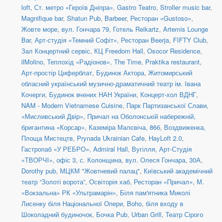
loft
,
Ст. метро «Героїв Дніпра»
,
Gastro Teatro
,
Stroller music bar
,
Magnifique bar
,
Shatun Pub
,
Barbeer
,
Ресторан «Gustoso»
,
Жовте море
,
вул. Гончара 79
,
Готель Reikartz
,
Artemis Lounge
Bar
,
Арт-студія «Темний Софіт»
,
Ресторан Beerja
,
FIFTY Club
,
Зал Концертний сервіс
,
КЦ Freedom Hall
,
Osocor Residence
,
ilMolino
,
Теплохід «Радіонов»
,
The Time
,
Praktika restaurant
,
Арт-простір Циферблат
,
Будинок Актора
,
Житомирський
обласний український музично-драматичний театр ім. Івана
Кочерги
,
Будинок вчених НАН України
,
Концерт-хол ВДНГ
,
NAM - Modern Vietnamese Cuisine
,
Парк Партизанської Слави,
«Мисливський Двір»
,
Причал на Оболонській набережній,
бригантина «Корсар»
,
Каземіра Малєвіча, 86б
,
Воздвиженка,
Площа Мистецтв
,
Prynada Ukrainian Cafe
,
HayLoft 2.0
,
Гастропаб «У РЕБРО»
,
Admiral Hall
,
Вугілля
,
Арт-Студія
«ТВОРЧІ», офіс 3
,
с. Колонщина
,
вул. Олеся Гончара, 30А
,
Dorothy pub
,
МЦКМ "Жовтневий палац"
,
Київський академічний
театр “Золоті ворота”
,
Освіторія хаб
,
Ресторан «Причал»
,
М.
«Вокзальна» РК «Ультрамарін»
,
Біля пам'ятника Миколі
Лисенку біля Національної Опери
,
Boho
,
біля входу в
Шоколадний будиночок
,
Бочка Pub
,
Urban Grill
,
Театр Сірого