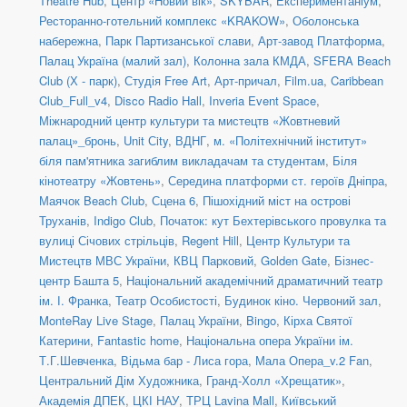
Theatre Hub
,
Центр «Новий вік»
,
SKYBAR
,
Експериментаніум
,
Ресторанно-готельний комплекс «KRAKOW»
,
Оболонська
набережна
,
Парк Партизанської слави
,
Арт-завод Платформа
,
Палац Україна (малий зал)
,
Колонна зала КМДА
,
SFERA Beach
Club (Х - парк)
,
Студія Free Art
,
Арт-причал
,
Film.ua
,
Caribbean
Club_Full_v4
,
Disco Radio Hall
,
Inveria Event Space
,
Міжнародний центр культури та мистецтв «Жовтневий
палац»_бронь
,
Unit Сity
,
ВДНГ
,
м. «Політехнічний інститут»
біля пам'ятника загиблим викладачам та студентам
,
Біля
кінотеатру «Жовтень»
,
Середина платформи ст. героїв Дніпра
,
Маячок Beach Club
,
Сцена 6
,
Пішохідний міст на острові
Труханів
,
Indigo Club
,
Початок: кут Бехтерівського провулка та
вулиці Січових стрільців
,
Regent Hill
,
Центр Культури та
Мистецтв МВС України
,
КВЦ Парковий
,
Golden Gate
,
Бізнес-
центр Башта 5
,
Національний академічний драматичний театр
ім. І. Франка
,
Театр Особистості
,
Будинок кіно. Червоний зал
,
MonteRay Live Stage
,
Палац України
,
Bingo
,
Кірха Святої
Катерини
,
Fantastic home
,
Національна опера України ім.
Т.Г.Шевченка
,
Відьма бар - Лиса гора
,
Мала Опера_v.2 Fan
,
Центральний Дім Художника
,
Гранд-Холл «Хрещатик»
,
Академія ДПЕК
,
ЦКІ НАУ
,
ТРЦ Lavina Mall
,
Київський