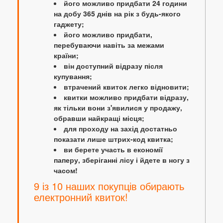
його можливо придбати 24 години
на добу 365 днів на рік з будь-якого
гаджету;
його можливо придбати,
перебуваючи навіть за межами
країни;
він доступний відразу після
купування;
втрачений квиток легко відновити;
квитки можливо придбати відразу,
як тільки вони з'явилися у продажу,
обравши найкращі місця;
для проходу на захід достатньо
показати лише штрих-код квитка;
ви берете участь в економії
паперу, зберіганні лісу і йдете в ногу з
часом!
9 із 10 наших покупців обирають
електронний квиток!