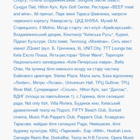
Сундук Паб
,
Hilton Kyiv
,
Kyiv Golf Center
,
Ресторан «BEEF meat
and wine»
,
6й причал
,
Парк імені Тараса Шевченка, напроти
червоного корпусу Універсисту
,
ЦКД КНУБА
,
Музей М.
Старицького
,
il Molino
,
Місце старту: яхт-клуб «Крейсерський»
,
Возджвіженський дворик
,
Кінотеатр "Київська Русь"
,
Курені
,
Підвал Культури
,
Octo tower
,
Теплохід «Монблан»
,
Сеть квест
кімнат ZQuest (вул. Б. Грінченка, 9)
,
UNIT.City
,
TTT Lounge bar
,
Київ Експо Плаза
,
Яхта-ресторан "Silver Wave"
,
Територія
Національного заповідника «Київ-Печерська лавра»
,
Bella
Chao
,
На зупинці біля нижнього входу на стару частину
Байкового цвинтаря
,
Stereo Plaza. Мала зала
,
База відпочинку
«Любич»
,
Метро «Лісова»
,
Universum Hall
,
ТРЦ Gulliver
,
ТРЦ
River Mall
,
Супермаркет «Сільпо»
,
Hilton Kyiv, зал "Даллас"
,
ВДНГ (площа за павільйоном 1)
,
с.Горенка, біля селищної
ради
,
Not only fish
,
Villa Riviera
,
Будинок кіно
,
Київський
драматичний театр на Подолі
,
FIFTY Beach Club
,
Sunset
cinema
,
Music Pub Pepper's Club
,
Pepper's Club
,
Клавдієво-
Тарасове, майдан біля селищної Ради
,
Немішаєве, біля
будинку культури
,
КВЦ «Парковий»
,
Бар «М69»
,
Hookah Love
,
Carnegie Resto Bar
,
DoskaBar
,
Театр ім.Н.В.Гоголя
,
Opera Music