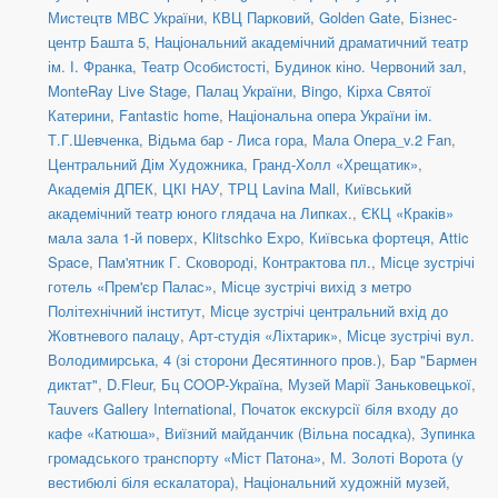
Мистецтв МВС України
,
КВЦ Парковий
,
Golden Gate
,
Бізнес-
центр Башта 5
,
Національний академічний драматичний театр
ім. І. Франка
,
Театр Особистості
,
Будинок кіно. Червоний зал
,
MonteRay Live Stage
,
Палац України
,
Bingo
,
Кірха Святої
Катерини
,
Fantastic home
,
Національна опера України ім.
Т.Г.Шевченка
,
Відьма бар - Лиса гора
,
Мала Опера_v.2 Fan
,
Центральний Дім Художника
,
Гранд-Холл «Хрещатик»
,
Академія ДПЕК
,
ЦКІ НАУ
,
ТРЦ Lavina Mall
,
Київський
академічний театр юного глядача на Липках.
,
ЄКЦ «Краків»
мала зала 1-й поверх
,
Klitschko Expo
,
Київська фортеця
,
Attic
Space
,
Пам'ятник Г. Сковороді, Контрактова пл.
,
Місце зустрічі
готель «Прем'єр Палас»
,
Місце зустрічі вихід з метро
Політехнічний інститут
,
Місце зустрічі центральний вхід до
Жовтневого палацу
,
Арт-студія «Ліхтарик»
,
Місце зустрічі вул.
Володимирська, 4 (зі сторони Десятинного пров.)
,
Бар "Бармен
диктат"
,
D.Fleur
,
Бц COOP-Україна
,
Музей Марії Заньковецької
,
Tauvers Gallery International
,
Початок екскурсії біля входу до
кафе «Катюша»
,
Виїзний майданчик (Вільна посадка)
,
Зупинка
громадського транспорту «Міст Патона»
,
М. Золоті Ворота (у
вестибюлі біля ескалатора)
,
Національний художній музей
,