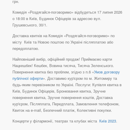
грн.
Комедія «Роздягайся-поговоримо» відбудеться 17 липня 2026
о 18:00 в Київ, Будинок Офіцерів за адресою вул.
Грушевського, 30/1.
Доставка квитків на Комедія «Роздягайся-поговоримо» по
місту Київ та Новою поштою по Україні післяплатою або
передоплатою.
Найповніший вибір, офіційний продаж! Приймаємо карти
Нацкешбек! Кешбек, Вовина тисяча, Тисяча Зеленського.
Повернення квитка без проблем, згідно з п.6 «
Умов договору
публічної оферти
». Доставимо кур'єром по м. Житомиру та
будь-яким перевізником по Україні. Послуги: Купівля квитка в
Київ, Будинок Офіцерів, Бронювання квитка, Зручне
повернення квитка, Зручне повернення коштів, Доставка
кур'єром, Післяплата, Передплата, Замовлення телефоном,
Квиток на e-mail, Безпечний платіж, Колективні покупки.
Концерти у філармонії, театрах та клубах міста
Київ 2023
.