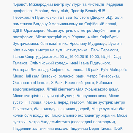
"Браво"
,
Міжнародний центр культури та мистецтв Федерації
профспілок України
,
Harry club
,
Простір BeautyHUB
,
Перехрестя Пушкінської та Льва Толстого (Дворик БЦ)
,
Біля
пам'ятника Богдану Хмельницькому на Софійській площі
,
ВДНГ Оранжерея
,
Місце зустрічі: ст. метро Відубичі, центр
платформи
,
Місце зустрічі: вул. Хорива, 4 біля КафеБутік
,
Зустрічаємось біля пам'ятника Ярославу Мудрому.
,
Зустріч
біля виходу з метро на вул. Інститутська.
,
Парк Перемоги
,
Палац Спорту_Дискотека 90-х_16.02.2019 19:00
,
ВДНГ, Сад
Гамаков
,
Олімпійський коледж імені Івана Піддубного
,
Ресторан Листопад
,
Софіївська площа
,
L8 park
,
Kyiv Metropolis
Music Hall (зал Київської обласної ради, метро Печерська)
,
Остановка «Пошта»
,
X-Park
,
Весловий центр
,
Київська
водогрязелікарня
,
Літній кінотеатр біля Українського дому
,
Місце зустрічі: на зупинці «Вулиця Болсуновських»
,
Місце
зустрічі: Площа Франка, перед театром
,
Місце зустрічі: метро
Печерська, біля виходу зі скляних дверей
,
Місце зустрічі: біля
колон біля входу до Національного експоцентру України
,
Місце
зустрічі: метро Академмістечко (посередині платформи)
,
Південний залізничний вокзал
,
Південний Берег Києва
,
ЮБК