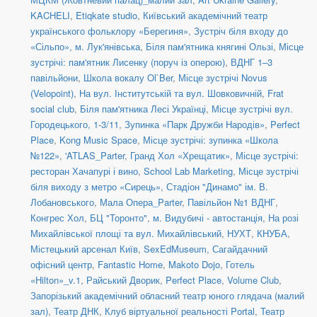
KACHELI
,
Etiqkate studio
,
Київський академічний театр
українського фольклору «Берегиня»
,
Зустріч біля входу до
«Сільпо», м. Лук'янівська
,
Біля пам'ятника княгині Ользі
,
Місце
зустрічі: пам'ятник Лисенку (поруч із оперою)
,
ВДНГ 1–3
павільйони
,
Школа вокалу Ol`Ber
,
Місце зустрічі Novus
(Velopoint)
,
На вул. Інститутській та вул. Шовковичній
,
Frat
social сlub
,
Біля пам'ятника Лесі Українці
,
Місце зустрічі вул.
Городецького, 1-3/11
,
Зупинка «Парк Дружби Народів»
,
Perfect
Place
,
Kong Music Space
,
Місце зустрічі: зупинка «Школа
№122»
,
'ATLAS_Parter
,
Гранд Хол «Хрещатик»
,
Місце зустрічі:
ресторан Хачапурі і вино
,
School Lab Marketing
,
Місце зустрічі
біля виходу з метро «Сирець»
,
Стадіон "Динамо" ім. В.
Лобановського
,
Мала Опера_Parter
,
Павільйон №1 ВДНГ
,
Конгрес Хол
,
БЦ "Торонто"
,
м. Видубичі - автостанція
,
На розі
Михайлівської площі та вул. Михайлівський
,
НУХТ
,
КНУБА
,
Містецький арсенал Київ
,
SexEdMuseum
,
Сагайдачний
офісний центр
,
Fantastic Home
,
Makoto Dojo
,
Готель
«Hilton»_v.1
,
Райський Дворик
,
Perfect Place
,
Volume Club
,
Запорізький академічний обласний театр юного глядача (малий
зал)
,
Театр ДНК
,
Клуб віртуальної реальності Portal
,
Театр