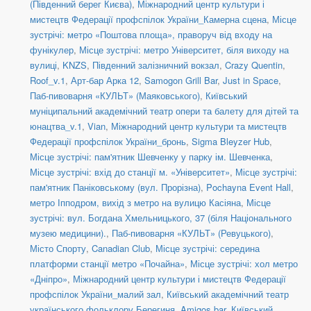
(Південний берег Києва)
,
Міжнародний центр культури і
мистецтв Федерації профспілок України_Камерна сцена
,
Місце
зустрічі: метро «Поштова площа», праворуч від входу на
фунікулер
,
Місце зустрічі: метро Університет, біля виходу на
вулиці
,
KNZS
,
Південний залізничний вокзал
,
Crazy Quentin
,
Roof_v.1
,
Арт-бар Арка 12
,
Samogon Grill Bar
,
Just in Space
,
Паб-пивоварня «КУЛЬТ» (Маяковського)
,
Київський
муніципальний академічний театр опери та балету для дітей та
юнацтва_v.1
,
Vian
,
Міжнародний центр культури та мистецтв
Федерації профспілок України_бронь
,
Sigma Bleyzer Hub
,
Місце зустрічі: пам'ятник Шевченку у парку ім. Шевченка
,
Місце зустрічі: вхід до станції м. «Університет»
,
Місце зустрічі:
пам'ятник Паніковському (вул. Прорізна)
,
Pochayna Event Hall
,
метро Іпподром, вихід з метро на вулицю Касіяна
,
Місце
зустрічі: вул. Богдана Хмельницького, 37 (біля Національного
музею медицини).
,
Паб-пивоварня «КУЛЬТ» (Ревуцького)
,
Місто Спорту
,
Canadian Club
,
Місце зустрічі: середина
платформи станції метро «Почайна»
,
Місце зустрічі: хол метро
«Дніпро»
,
Міжнародний центр культури і мистецтв Федерації
профспілок України_малий зал
,
Київський академічний театр
українського фольклору Берегиня
,
Amigos bar
,
Київський