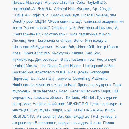
Площа Мистецтв
,
Prynada Ukrainian Cafe
,
HayLoft 2.0
,
Гастропаб «У РЕБРО»
,
Admiral Hall
,
Вугілля
,
Арт-Студія
«ТВОРЧІ», офіс 3
,
с. Колонщина
,
вул. Олеся Гончара, 30А
,
Dorothy pub
,
МЦКМ "Жовтневий палац"
,
Київський академічний
театр “Золоті ворота”
,
Освіторія хаб
,
Ресторан «Причал»
,
М.
«Вокзальна» РК «Ультрамарін»
,
Біля пам'ятника Миколі
Лисенку біля Національної Опери
,
Boho
,
біля входу в
Шоколадний будиночок
,
Бочка Pub
,
Urban Grill
,
Театр Сірого
Кота / GreyCat.Studio
,
Культура / Kultura
,
Red Sox
,
Кухмейстер. Дім-ресторан
,
Barvy restaurant bar
,
Ресто-клуб
«Kalaki-Місто»
,
The Quest Guest House
,
Патріарший собор
Воскресіння Христового УГКЦ
,
Біля церкви Богородиці
Пирогощі
,
Біля фонтану Термена
,
Coworking Platforma
,
Національна бібліотека України імені Ярослава Мудрого
,
Парк
Муромець
,
Дизайн-готель Road
,
Берег Київського Моря
,
СМТ
Бородянка, Київська область
,
КУ Київ
,
PM Hall
,
Культурний
центр М82
,
Національний парк МЕЖИГІР'Я
,
Центр культури та
мистецтв СБУ
,
Музей Лавра, к.26
,
KONCHA ZASPA. KNZS
RESIDENTS
,
M8 Cocktail Bar
,
біля входу до ТРЦ Гулівер, зі
сторони вул.Еспланадна, поруч із виходом зі ст.м. Палац
Спорту
,
Готель Воздвиженський
,
Sungrilla Secret Beach
,