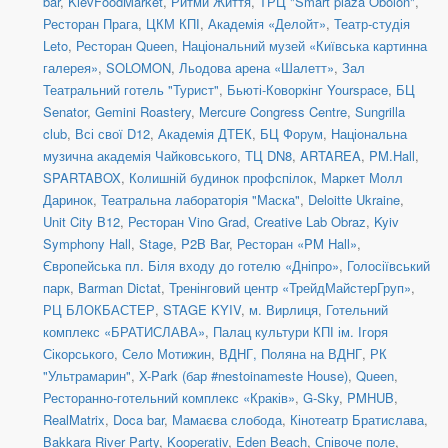
bar
,
KievFoodMarket
,
Ритми Життя
,
ТРЦ "Smart plaza Obolon"
,
Ресторан Прага
,
ЦКМ КПІ
,
Академія «Делойт»
,
Театр-студія
Leto
,
Ресторан Queen
,
Національний музей «Київська картинна
галерея»
,
SOLOMON
,
Льодова арена «Шалетт»
,
Зал
Театральний готель "Турист"
,
Бьюті-Коворкінг Yourspace
,
БЦ
Senator
,
Gemini Roastery
,
Mercure Congress Centre
,
Sungrilla
club
,
Всі свої D12
,
Академія ДТЕК
,
БЦ Форум
,
Національна
музична академія Чайковського
,
ТЦ DN8
,
ARTAREA
,
PM.Hall
,
SPARTABOX
,
Колишній будинок профспілок
,
Маркет Молл
Даринок
,
Театральна лабораторія "Маска"
,
Deloitte Ukraine
,
Unit City B12
,
Ресторан Vino Grad
,
Creative Lab Obraz
,
Kyiv
Symphony Hall
,
Stage
,
P2B Bar
,
Ресторан «PM Hall»
,
Європейська пл. Біля входу до готелю «Дніпро»
,
Голосіївський
парк
,
Barman Dictat
,
Тренінговий центр «ТрейдМайстерГруп»
,
РЦ БЛОКБАСТЕР
,
STAGE KYIV
,
м. Вирлиця
,
Готельний
комплекс «БРАТИСЛАВА»
,
Палац культури КПІ ім. Ігоря
Сікорського
,
Село Мотижин
,
ВДНГ, Поляна на ВДНГ
,
РК
"Ультрамарин"
,
X-Park (бар #nestoinameste House)
,
Queen
,
Ресторанно-готельний комплекс «Краків»
,
G-Sky
,
PMHUB
,
RealMatrix
,
Doca bar
,
Мамаєва слобода
,
Кінотеатр Братислава
,
Bakkara River Party
,
Kooperativ
,
Eden Beach
,
Співоче поле
,