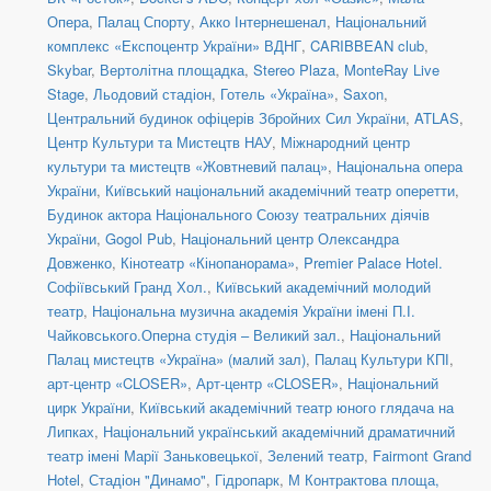
Опера
,
Палац Спорту
,
Акко Інтернешенал
,
Національний
комплекс «Експоцентр України» ВДНГ
,
CARIBBEAN club
,
Skybar
,
Вертолітна площадка
,
Stereo Plaza
,
MonteRay Live
Stage
,
Льодовий стадіон
,
Готель «Україна»
,
Saxon
,
Центральний будинок офіцерів Збройних Сил України
,
ATLAS
,
Центр Культури та Мистецтв НАУ
,
Міжнародний центр
культури та мистецтв «Жовтневий палац»
,
Національна опера
України
,
Київський національний академічний театр оперетти
,
Будинок актора Національного Союзу театральних діячів
України
,
Gogol Pub
,
Національний центр Олександра
Довженко
,
Кінотеатр «Кінопанорама»
,
Premier Palace Hotel.
Софіївський Гранд Хол.
,
Київський академічний молодий
театр
,
Національна музична академія України імені П.І.
Чайковського.Оперна студія – Великий зал.
,
Національний
Палац мистецтв «Україна» (малий зал)
,
Палац Культури КПІ
,
арт-центр «CLOSER»
,
Арт-центр «CLOSER»
,
Національний
цирк України
,
Київський академічний театр юного глядача на
Липках
,
Національний український академічний драматичний
театр імені Марії Заньковецької
,
Зелений театр
,
Fairmont Grand
Hotel
,
Стадіон "Динамо"
,
Гідропарк
,
М Контрактова площа,