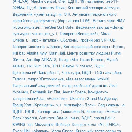
(ARENA)
,
Marche central
,
Otel
,
ВДНГ, 19 павільйон
,
test-11-
02FM4
,
Під Асфальтом Пляж
,
Контактний зоопарк «Лемур»
,
Державний музей авіації ім. О.К. Антонова Національного
авіаційного університету (борт літака ІЛ-86)
,
Велика зала НМУ
ім.Богомольця
,
FreeGen Surf Cafe
,
Державний заклад «Центр
культури і мистецтв»_v.1
,
Галерея «Висоцький»
,
Мала
Опера_t
,
Парк «Наталка» (Оболонь)
,
Ігровий бар VR HUB
,
Галерея мистецтв «Лавра»
,
Вегетаріанський ресторан «Коло»
,
Hill bar
,
Alaska Kyiv
,
Main Hall
,
Центр розвитку людини Ритмі
Життя
,
Арт-бар ARKA12
,
Театр «Між Трьох Колон»
,
Музей
авіації
,
Tiki Surf Cafe
,
ТРЦ "Район" 2 поверх
,
ВДНГ,
Центральний Павільйон 1
,
Кіностудія
,
ВДНГ, 13-й павільйон
,
Tartoria
,
метро Житомирська, біля автосалону Інфініті
,
Національний академічний театр російської драмі ім. Лесі
Українки
,
Pechersk Art Flat
,
Avatar Space
,
Концертно-
танцювальний зал «Ровесник»
,
Ukrainian Stand-Up Agency
,
Гранд Хол «Хрещатик»_v.1
,
Антикафе «Ляси»
,
Сад бажань на
ВДНГ
,
ВДНГ, Концерт-хол (павільйон 9)
,
Кінотеатр «Алмаз»
,
Парк Камелія
,
Арт-клуб Видно і вино
,
ВДНГ, павільйон 2
,
KWINS hall
,
Mezzanine
,
Вебінар
,
Концерт-холл «ALLEGRO»
,
Event Hall «Маячок»
,
Мала Опера
,
Київський театр опери та