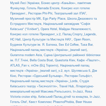
Музей Лесі Українки
,
Бізнес-центр «Каньйон»
,
пам'ятник
Фунікулер
,
Готель Ramada Encore
,
Конгрес-хол готелю
Президент.
,
Ресторан Phi-Phi
,
Театральний зал ІПАГ
,
Музичний простір МК
,
Ego Party Place
,
Школа Джазового та
Естрадного Мистецтв
,
Національний заповідник "Софія
Київська" ("Хлібня")
,
Opera Hotel
,
Майдан Незалежності
,
Конгрес-хол готелю Президент_v.2
,
Палац Спорту_Legends
,
HC Hall
,
Центр Культури та Мистецтв НАУ.
,
Open Room
,
Будинок Культури ім. Я. Батюка
,
Sex Ed Coffee
,
Tusa Bar
,
Національний палац мистецтв «Україна»_(малий зал)
,
Guramma modern Asia
,
Сцена Центральної районної бібліотеки
ім. П.Г.Тічіні
,
Bella Costa Boat
,
Questoria Kiev
,
Кафе «Паштет»
,
ATLAS_Fan v
,
mOre (БЦ Торонто)
,
Національний палац
мистецтв «Україна»_(малий зал)_v.2
,
вул. Шулявська 5
,
Дім
Кіно
,
Ресторан «Одеський Бульвар»
,
Ресторан Гольфіст
,
Національний палац мистецтв «Україна»_Lords
,
Студія
Київського театру «Тисячоліття»
,
Travel Hub
,
Літературно-
меморіальний музей Максима Рильського
,
In-Jazz
,
Rosa
Victoria cruise ship
,
Київський Палац дітей та юнацтва
,
In Jazz
,
Готель Otel'
,
Квест Комплекс PhasmoPhobia
,
Beer House