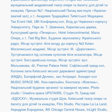
муніципальний академічний театр опери та балету для дітей та
юнацтва
,
Причал №7
,
Національний Палац мистецтв «Україна»
(малий зал)_v.1
,
Академія Традиційної Тибетської Медицини
,
Tao Event Hall
,
UBI Конференц-хол
,
Вхід до Червоного корпусу
Університету
,
Парк ім. Т. Шевченка
,
Кирилівська церква
,
Культурний центр «Печерськ»
,
Hotel Intercontinental
,
Мала
Опера_v.1
,
Паб Big Ben
,
Будинок звукозапису Українського
радіо
,
Місце зустрічі: біля входу до корпусу №3 Київо-
Могилянської академії
,
Місце зустрічі: М. «Дорогожичі».
Зустрічаємося під скляним куполом біля ескалатора
,
Місце
зустрічі: Бессарабська площа
,
Місце зустрічі: вул.
Мельникова, 42
,
Premier Palace Hotel. Софіївський гранд-хол
,
Колонна зала Київської міської державної адміністрації
(КМДА)
,
Батерфляй Делюкс, зал Антрацит
,
Концерт-хол
MUSIC SPACE MK
,
Кіно-павільйон
,
Кінотеатр «Жовтень»
,
Національний будинок органної та камерної музики
,
Photo
studio / Creative space UPSTAIRS
,
Студія 75
,
Гранд-паб
«ВДОСКУ»
,
Музикальна студія Шум
,
Київський театр опери та
балету для дітей та юнацтва
,
Film Studio
,
Ресторан La La Land
,
Аеродром Бородянка
,
ЖК Chicago Central House
,
InLight Studio
,