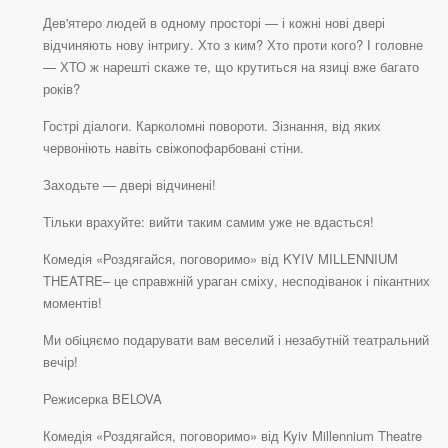
Дев'ятеро людей в одному просторі — і кожні нові двері
відчиняють нову інтригу. Хто з ким? Хто проти кого? І головне
— ХТО ж нарешті скаже те, що крутиться на язиці вже багато
років?
Гострі діалоги. Карколомні повороти. Зізнання, від яких
червоніють навіть свіжопофарбовані стіни.
Заходьте — двері відчинені!
Тільки врахуйте: вийти таким самим уже не вдасться!
Комедія «Роздягайся, поговоримо» від KYIV MILLENNIUM
THEATRE– це справжній ураган сміху, несподіванок і пікантних
моментів!
Ми обіцяємо подарувати вам веселий і незабутній театральний
вечір!
Режисерка BELOVA
Комедія «Роздягайся, поговоримо» від Kyiv Millennium Theatre