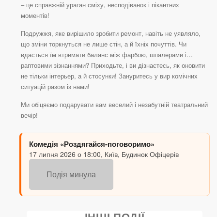
– це справжній ураган сміху, несподіванок і пікантних
моментів!
Подружжя, яке вирішило зробити ремонт, навіть не уявляло,
що зміни торкнуться не лише стін, а й їхніх почуттів. Чи
вдасться їм втримати баланс між фарбою, шпалерами і…
раптовими зізнаннями? Приходьте, і ви дізнаєтесь, як оновити
не тільки інтерьер, а й стосунки! Зануритесь у вир комічних
ситуацій разом із нами!
Ми обіцяємо подарувати вам веселий і незабутній театральний
вечір!
Комедія «Роздягайся-поговоримо»
17 липня 2026 о 18:00, Київ, Будинок Офіцерів
Подія минула
ІНШІ ПОДІЇ