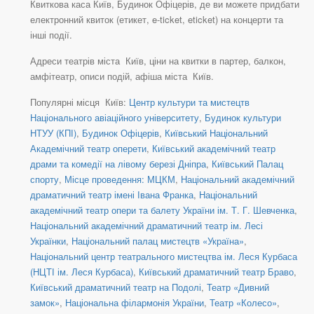
Квиткова каса Київ, Будинок Офіцерів, де ви можете придбати
електронний квиток (етикет, e-ticket, eticket) на концерти та
інші події.
Адреси театрів міста Київ, ціни на квитки в партер, балкон,
амфітеатр, описи подій, афіша міста Київ.
Популярні місця Київ:
Центр культури та мистецтв
Національного авіаційного університету
,
Будинок культури
НТУУ (КПІ)
,
Будинок Офіцерів
,
Київський Національний
Академічний театр оперети
,
Київський академічний театр
драми та комедії на лівому березі Дніпра
,
Київський Палац
спорту
,
Місце проведення: МЦКМ
,
Національний академічний
драматичний театр імені Івана Франка
,
Національний
академічний театр опери та балету України ім. Т. Г. Шевченка
,
Національний академічний драматичний театр ім. Лесі
Українки
,
Національний палац мистецтв «Україна»
,
Національний центр театрального мистецтва ім. Леся Курбаса
(НЦТІ ім. Леся Курбаса)
,
Київський драматичний театр Браво
,
Київський драматичний театр на Подолі
,
Театр «Дивний
замок»
,
Національна філармонія України
,
Театр «Колесо»
,