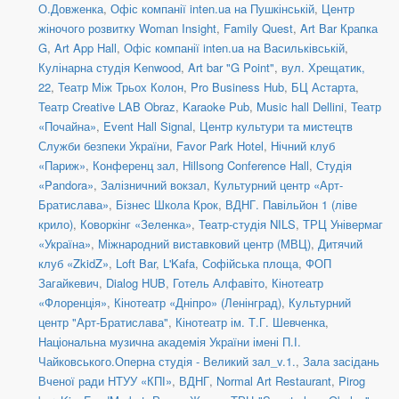
О.Довженка
,
Офіс компанії inten.ua на Пушкінській
,
Центр
жіночого розвитку Woman Insight
,
Family Quest
,
Art Bar Крапка
G
,
Art App Hall
,
Офіс компанії inten.ua на Васильківській
,
Кулінарна студія Kenwood
,
Art bar "G Point"
,
вул. Хрещатик,
22
,
Театр Між Трьох Колон
,
Pro Business Hub
,
БЦ Астарта
,
Театр Creative LAB Obraz
,
Karaoke Pub
,
Music hall Dellini
,
Театр
«Почайна»
,
Event Hall Signal
,
Центр культури та мистецтв
Служби безпеки України
,
Favor Park Hotel
,
Нічний клуб
«Париж»
,
Конференц зал
,
Hillsong Conference Hall
,
Студія
«Pandora»
,
Залізничний вокзал
,
Культурний центр «Арт-
Братислава»
,
Бізнес Школа Крок
,
ВДНГ. Павільйон 1 (ліве
крило)
,
Коворкінг «Зеленка»
,
Театр-студія NILS
,
ТРЦ Універмаг
«Україна»
,
Міжнародний виставковий центр (МВЦ)
,
Дитячий
клуб «ZkidZ»
,
Loft Bar
,
L'Kafa
,
Софійська площа
,
ФОП
Загайкевич
,
Dialog HUB
,
Готель Алфавіто
,
Кінотеатр
«Флоренція»
,
Кінотеатр «Дніпро» (Ленінград)
,
Культурний
центр "Арт-Братислава"
,
Кінотеатр ім. Т.Г. Шевченка
,
Національна музична академія України імені П.І.
Чайковського.Оперна студія - Великий зал_v.1.
,
Зала засідань
Вченої ради НТУУ «КПІ»
,
ВДНГ
,
Normal Art Restaurant
,
Pirog