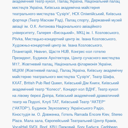
академічний театр кукол
,
Палац Україна
,
Національний палац
мистецтв Україна
,
Київська академічна майстерня
театрального мистецтва “Сузір'я”
,
НСК Олімпійський
,
Київська
фортеця (Театр Маскам Рад)
,
Палац спорту
,
Державний музей
авіації ім. О.К. Антонова Національного авіаційного
університету
,
Галерея «Висоцький»
,
МКЦ ім. І. Козловського
,
Plivka
,
Мистецько-концертний центр ім. Івана Козловського
,
Художньо-концертний центр ім. Івана Козловського
,
Планетарій
,
Heaven
,
Щастя HUB
,
Конгрес-хол готелю
Президент
,
Будинок Архітектора
,
Центр сучасного мистецтва
М17
,
Жовтневий палац
,
Національна філармонія України
,
МЦКМ (Жовтневий палац)
,
Палац Україна
,
Київську академічну
майстерню театрального мистецтва “Сузір'я”
,
Театр Шафа
,
КХАТ
,
British Pub Red Queen
,
Київський Дім Книги
,
Київський
академічний театр "Колесо"
,
Концерт-хол ВДНГ
,
Театр кукол
на лівому березі Дніпра
,
Київський академічний драматичний
театр на Подолі
,
Клуб ТАТ
,
Київський Театр "АКТЕР"
("АКТОР")
,
Будинок Звукозапису Українського Радіо
,
Кіностудія ім. О. Довженка
,
Готель Ramada Encore Kiev
,
Stereo
Plaza. Мала зала
,
Європейський Театральний Центр Краків
,
VocalHall SVOI
,
Roof
,
КВЦ Парковий
,
Sory Бабуся
,
Caribbean