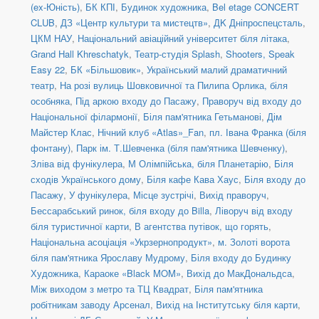
(ex-Юність)
,
БК КПІ
,
Будинок художника
,
Bel etage CONCERT
CLUB
,
ДЗ «Центр культури та мистецтв»
,
ДK Дніпроспецсталь
,
ЦКМ НАУ
,
Національний авіаційний університет біля літака
,
Grand Hall Khreschatyk
,
Театр-студія Splash
,
Shooters, Speak
Easy 22
,
БК «Більшовик»
,
Український малий драматичний
театр
,
На розі вулиць Шовковичної та Пилипа Орлика, біля
особняка
,
Під аркою входу до Пасажу
,
Праворуч від входу до
Національної філармонії
,
Біля пам'ятника Гетьманові
,
Дім
Майстер Клас
,
Нічний клуб «Atlas»_Fan
,
пл. Івана Франка (біля
фонтану)
,
Парк ім. Т.Шевченка (біля пам'ятника Шевченку)
,
Зліва від фунікулера
,
М Олімпійська, біля Планетарію
,
Біля
сходів Українського дому
,
Біля кафе Кава Хаус
,
Біля входу до
Пасажу
,
У фунікулера
,
Місце зустрічі
,
Вихід праворуч
,
Бессарабський ринок, біля входу до Billa
,
Ліворуч від входу
біля туристичної карти
,
В агентства путівок, що горять
,
Національна асоціація «Укрзернопродукт»
,
м. Золоті ворота
біля пам'ятника Ярославу Мудрому
,
Біля входу до Будинку
Художника
,
Караоке «Black MOM»
,
Вихід до МакДональдса
,
Між виходом з метро та ТЦ Квадрат
,
Біля пам'ятника
робітникам заводу Арсенал
,
Вихід на Інститутську біля карти
,