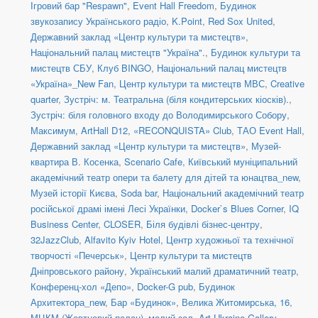
Ігровий бар "Respawn"
,
Event Hall Freedom
,
Будинок
звукозапису Українського радіо
,
K.Point
,
Red Sox United
,
Державний заклад «Центр культури та мистецтв»
,
Національний палац мистецтв "Україна".
,
Будинок культури та
мистецтв СБУ
,
Клуб BINGO
,
Національний палац мистецтв
«Україна»_New Fan
,
Центр культури та мистецтв МВС
,
Creative
quarter
,
Зустріч: м. Театральна (біля кондитерських кіосків).
,
Зустріч: біля головного входу до Володимирського Собору
,
Максимум
,
ArtHall D12
,
«RECONQUISTA» Club
,
ТАО Event Hall
,
Державний заклад «Центр культури та мистецтв»
,
Музей-
квартира В. Косенка
,
Scenario Cafe
,
Київський муніципальний
академічний театр опери та балету для дітей та юнацтва_new
,
Музей історії Києва
,
Soda bar
,
Національний академічний театр
російської драмі імені Лесі Українки
,
Docker`s Blues Corner
,
IQ
Business Center
,
CLOSER
,
Біля будівлі бізнес-центру
,
32JazzClub
,
Alfavito Kyiv Hotel
,
Центр художньої та технічної
творчості «Печерськ»
,
Центр культури та мистецтв
Дніпровського району
,
Український малий драматичний театр
,
Конференц-хол «Депо»
,
Docker-G pub
,
Будинок
Архитектора_new
,
Бар «Будинок»
,
Велика Житомирська, 16
,
МЦКМ (Жовтневий палац)_малий зал
,
Art Ukraine Gallery
,