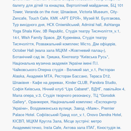
балету для дітей та юнацтва
,
Вертолітний майданчик
,
БЦ 101
Tower
,
Veranda on the river
,
Шпаківня
,
Victoria Museum
,
City-
Zencafe
,
Touch Cafe
,
КМК «АРТ ЕРІЯ»
,
Музей М. Булгакова
,
Тур вихідного дня
,
НСК Олімпійський
,
Admiral hall
,
Ashtanga
Yoga Shala Kiev
,
3B Republic
,
Студія театру Тисячоліття_v.1
,
14-t
,
Wish Family Space
,
ДК Куренівка
,
Студія театру
Тисячоліття
,
Розважальний комплекс Місто
,
Дім офіцерів
,
October Hall (мала зала МЦКМ «Жовтневий палац»)
,
Ботанічний сад ім. Гришка
,
Кінотеатр "Київська Русь"
,
Національна музична академія України імені П.І.
Чайковського.Оперна студія - Великий зал_v.1
,
Ресторан
Alaska
,
Академія МТА
,
Ресторан Бассано
,
Тераса D12
,
Шпаківня - Кафе на деревах
,
Kinder CLUB
,
Pandora Studio
,
Софія Київська
,
Нічний клуб "Lips Cabaret"
,
ВДНГ, павільйон 4
,
Мала опера_v.3
,
Студія творчого резонансу
,
ТЦ "Gorodok
Gallery"
,
Оранжерея, Національний комплекс «Експоцентр
України»
,
Воздвиженська вулиця
,
Завод «Маяк»
,
Premier
Palace Hotel. Софіївський Гранд хол_v.1
,
Onovo Dendra Hotel
,
КІСВП
,
МЦКМ Кругла Зала
,
Місце зустрічі: метро
Академмістечко
,
Insta Cafe
,
Актова зала ІПАГ
,
Кіностудія ім.