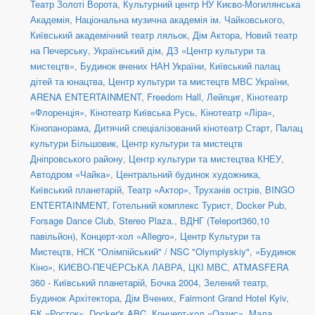
Театр Золоті Ворота
,
Культурний центр НУ Києво-Могилянська
Академія
,
Національна музична академія ім. Чайковського
,
Київський академічний театр ляльок
,
Дім Актора
,
Новий театр
на Печерську
,
Український дім
,
ДЗ «Центр культури та
мистецтв»
,
Будинок вчених НАН України
,
Київський палац
дітей та юнацтва
,
Центр культури та мистецтв МВС України
,
ARENA ENTERTAINMENT
,
Freedom Hall
,
Лейпциг
,
Кінотеатр
«Флоренція»
,
Кінотеатр Київська Русь
,
Кінотеатр «Ліра»
,
Кінопанорама
,
Дитячий спеціалізований кінотеатр Старт
,
Палац
культури Більшовик
,
Центр культури та мистецтв
Дніпровського району
,
Центр культури та мистецтва КНЕУ
,
Автодром «Чайка»
,
Центральний будинок художника
,
Київський планетарій
,
Театр «Актор»
,
Труханів острів
,
BINGO
ENTERTAINMENT
,
Готельний комплекс Турист
,
Docker Pub
,
Forsage Dance Club
,
Stereo Plaza.
,
ВДНГ (Teleport360,10
павільйон)
,
Концерт-хол «Allegro»
,
Центр Культури та
Мистецтв
,
НСК "Олімпійський" / NSC "Olympiyskiy"
,
«Будинок
Кіно»
,
КИЄВО-ПЕЧЕРСЬКА ЛАВРА
,
ЦКІ МВС
,
ATMASFERA
360 - Київський планетарій
,
Бочка 2004
,
Зелений театр
,
Будинок Архітектора
,
Дім Вчених
,
Fairmont Grand Hotel Kyiv
,
БК «Росток»
,
Docker's ABC
,
Концерт-хол «Оазис»
,
Мала