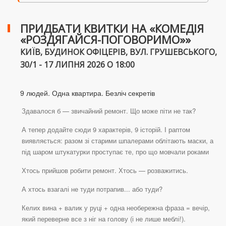
ПРИДБАТИ КВИТКИ НА «КОМЕДІЯ
«РОЗДЯГАЙСЯ-ПОГОВОРИМО»»
КИЇВ, БУДИНОК ОФІЦЕРІВ, ВУЛ. ГРУШЕВСЬКОГО,
30/1 - 17 ЛИПНЯ 2026 О 18:00
9 людей. Одна квартира. Безліч секретів
Здавалося б — звичайний ремонт. Що може піти не так?
А тепер додайте сюди 9 характерів, 9 історій. І раптом
виявляється: разом зі старими шпалерами облітають маски, а
під шаром штукатурки проступає те, про що мовчали роками
Хтось прийшов робити ремонт. Хтось — розважитись.
А хтось взагалі не туди потрапив... або туди?
Келих вина + валик у руці + одна необережна фраза = вечір,
який перевернe все з ніг на голову (і не лише меблі!).