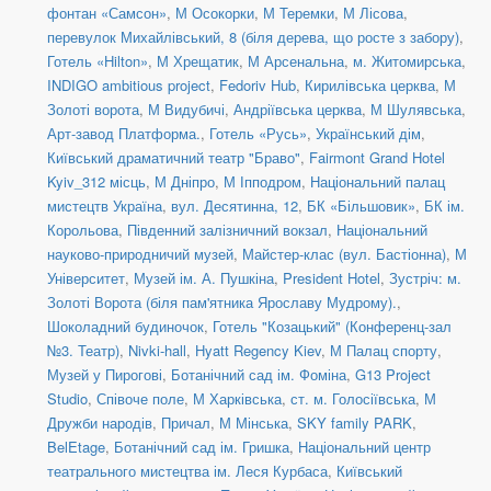
фонтан «Самсон»
,
М Осокорки
,
М Теремки
,
М Лісова
,
перевулок Михайлівський, 8 (біля дерева, що росте з забору)
,
Готель «Hilton»
,
М Хрещатик
,
М Арсенальна
,
м. Житомирська
,
INDIGO ambitious project
,
Fedoriv Hub
,
Кирилівська церква
,
М
Золоті ворота
,
М Видубичі
,
Андріївська церква
,
М Шулявська
,
Арт-завод Платформа.
,
Готель «Русь»
,
Український дім
,
Київський драматичний театр "Браво"
,
Fairmont Grand Hotel
Kyiv_312 місць
,
М Дніпро
,
М Іпподром
,
Національний палац
мистецтв Україна
,
вул. Десятинна, 12
,
БК «Більшовик»
,
БК ім.
Корольова
,
Південний залізничний вокзал
,
Національний
науково-природничий музей
,
Майстер-клас (вул. Бастіонна)
,
М
Університет
,
Музей ім. А. Пушкіна
,
President Hotel
,
Зустріч: м.
Золоті Ворота (біля пам'ятника Ярославу Мудрому).
,
Шоколадний будиночок
,
Готель "Козацький" (Конференц-зал
№3. Театр)
,
Nivki-hall
,
Hyatt Regency Kiev
,
М Палац спорту
,
Музей у Пирогові
,
Ботанічний сад ім. Фоміна
,
G13 Project
Studio
,
Співоче поле
,
М Харківська
,
ст. м. Голосіївська
,
М
Дружби народів
,
Причал
,
М Мінська
,
SKY family PARK
,
BelEtage
,
Ботанічний сад ім. Гришка
,
Національний центр
театрального мистецтва ім. Леся Курбаса
,
Київський