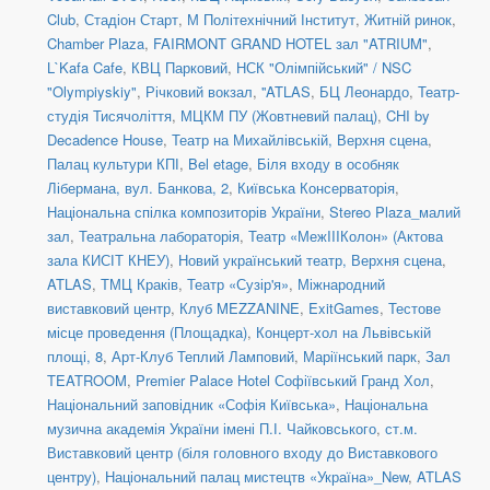
Club
,
Стадіон Старт
,
М Політехнічний Інститут
,
Житній ринок
,
Chamber Plaza
,
FAIRMONT GRAND HOTEL зал "ATRIUM"
,
L`Kafa Cafe
,
КВЦ Парковий
,
НСК "Олімпійський" / NSC
"Olympiyskiy"
,
Річковий вокзал
,
''ATLAS
,
БЦ Леонардо
,
Театр-
студія Тисячоліття
,
МЦКМ ПУ (Жовтневий палац)
,
CHI by
Decadence House
,
Театр на Михайлівській, Верхня сцена
,
Палац культури КПІ
,
Bel etage
,
Біля входу в особняк
Лібермана, вул. Банкова, 2
,
Київська Консерваторія
,
Національна спілка композиторів України
,
Stereo Plaza_малий
зал
,
Театральна лабораторія
,
Театр «МежIIIКолон» (Актова
зала КИСІТ КНЕУ)
,
Новий український театр, Верхня сцена
,
ATLAS
,
ТМЦ Краків
,
Театр «Сузір'я»
,
Міжнародний
виставковий центр
,
Клуб MEZZANINE
,
ExitGames
,
Тестове
місце проведення (Площадка)
,
Концерт-хол на Львівській
площі, 8
,
Арт-Клуб Теплий Ламповий
,
Маріїнський парк
,
Зал
TEATROOM
,
Premier Palace Hotel Софіївський Гранд Хол
,
Національний заповідник «Софія Київська»
,
Національна
музична академія України імені П.І. Чайковського
,
ст.м.
Виставковий центр (біля головного входу до Виставкового
центру)
,
Національний палац мистецтв «Україна»_New
,
ATLAS