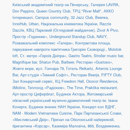
Київський академічний театр на Печерську
,
Галерея LAVRA
,
Don Peppino
,
Queen Country Club
,
ТРЦ "River Mall"
,
АККО
Інтернешнл
,
Campus community
,
32 Jazz Club
,
Beerжа
,
InnoHub
,
Urban
,
Національна кінематека України
,
Razzle
Dazzle
,
КВЦ Парковий (Оглядовий майданчик)
,
Zivot A Pivo
,
Простір «Годинник»
,
Underground Standup Club
,
NAVY
,
Розважальний комплекс «Галера»
,
Контрактова площа,
паркування навпроти пам'ятника Григорію Сковороді.
,
Molotok
loft
,
Ст. метро «Героїв Дніпра»
,
Gastro Teatro
,
Stroller music bar
,
Magnifique bar
,
Shatun Pub
,
Barbeer
,
Ресторан «Gustoso»
,
Жовте море
,
вул. Гончара 79
,
Готель Reikartz
,
Artemis Lounge
Bar
,
Арт-студія «Темний Софіт»
,
Ресторан Beerja
,
FIFTY Club
,
Зал Концертний сервіс
,
КЦ Freedom Hall
,
Osocor Residence
,
ilMolino
,
Теплохід «Радіонов»
,
The Time
,
Praktika restaurant
,
Арт-простір Циферблат
,
Будинок Актора
,
Житомирський
обласний український музично-драматичний театр ім. Івана
Кочерги
,
Будинок вчених НАН України
,
Концерт-хол ВДНГ
,
NAM - Modern Vietnamese Cuisine
,
Парк Партизанської Слави,
«Мисливський Двір»
,
Причал на Оболонській набережній,
бригантина «Корсар»
,
Каземіра Малєвіча, 86б
,
Воздвиженка,