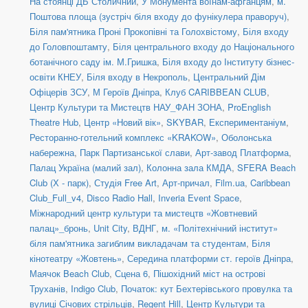
На стоянці ДБ Столичний
,
У Монумента воїнам-афганцям
,
м.
Поштова площа (зустріч біля входу до фунікулера праворуч)
,
Біля пам'ятника Проні Прокопівні та Голохвістому
,
Біля входу
до Головпоштамту
,
Біля центрального входу до Національного
ботанічного саду ім. М.Гришка
,
Біля входу до Інституту бізнес-
освіти КНЕУ
,
Біля входу в Некрополь
,
Центральний Дім
Офіцерів ЗСУ
,
М Героїв Дніпра
,
Клуб CARIBBEAN CLUB
,
Центр Культури та Мистецтв НАУ_ФАН ЗОНА
,
ProEnglish
Theatre Hub
,
Центр «Новий вік»
,
SKYBAR
,
Експериментаніум
,
Ресторанно-готельний комплекс «KRAKOW»
,
Оболонська
набережна
,
Парк Партизанської слави
,
Арт-завод Платформа
,
Палац Україна (малий зал)
,
Колонна зала КМДА
,
SFERA Beach
Club (Х - парк)
,
Студія Free Art
,
Арт-причал
,
Film.ua
,
Caribbean
Club_Full_v4
,
Disco Radio Hall
,
Inveria Event Space
,
Міжнародний центр культури та мистецтв «Жовтневий
палац»_бронь
,
Unit Сity
,
ВДНГ
,
м. «Політехнічний інститут»
біля пам'ятника загиблим викладачам та студентам
,
Біля
кінотеатру «Жовтень»
,
Середина платформи ст. героїв Дніпра
,
Маячок Beach Club
,
Сцена 6
,
Пішохідний міст на острові
Труханів
,
Indigo Club
,
Початок: кут Бехтерівського провулка та
вулиці Січових стрільців
,
Regent Hill
,
Центр Культури та