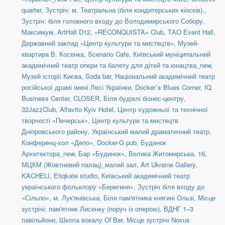
quarter
,
Зустріч: м. Театральна (біля кондитерських кіосків).
,
Зустріч: біля головного входу до Володимирського Собору
,
Максимум
,
ArtHall D12
,
«RECONQUISTA» Club
,
ТАО Event Hall
,
Державний заклад «Центр культури та мистецтв»
,
Музей-
квартира В. Косенка
,
Scenario Cafe
,
Київський муніципальний
академічний театр опери та балету для дітей та юнацтва_new
,
Музей історії Києва
,
Soda bar
,
Національний академічний театр
російської драмі імені Лесі Українки
,
Docker`s Blues Corner
,
IQ
Business Center
,
CLOSER
,
Біля будівлі бізнес-центру
,
32JazzClub
,
Alfavito Kyiv Hotel
,
Центр художньої та технічної
творчості «Печерськ»
,
Центр культури та мистецтв
Дніпровського району
,
Український малий драматичний театр
,
Конференц-хол «Депо»
,
Docker-G pub
,
Будинок
Архитектора_new
,
Бар «Будинок»
,
Велика Житомирська, 16
,
МЦКМ (Жовтневий палац)_малий зал
,
Art Ukraine Gallery
,
KACHELI
,
Etiqkate studio
,
Київський академічний театр
українського фольклору «Берегиня»
,
Зустріч біля входу до
«Сільпо», м. Лук'янівська
,
Біля пам'ятника княгині Ользі
,
Місце
зустрічі: пам'ятник Лисенку (поруч із оперою)
,
ВДНГ 1–3
павільйони
,
Школа вокалу Ol`Ber
,
Місце зустрічі Novus