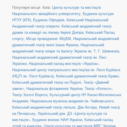
Популярні місця Київ:
Центр культури та мистецтв
Національного авіаційного університету
,
Будинок культури
НТУУ (КПІ)
,
Будинок Офіцерів
,
Київський Національний
Академічний театр оперети
,
Київський академічний театр
драми та комедії на лівому березі Дніпра
,
Київський Палац
спорту
,
Місце проведення: МЦКМ
,
Національний академічний
драматичний театр імені Івана Франка
,
Національний
академічний театр опери та балету України ім. Т. Г. Шевченка
,
Національний академічний драматичний театр ім. Лесі
Українки
,
Національний палац мистецтв «Україна»
,
Національний центр театрального мистецтва ім. Леся Курбаса
(НЦТІ ім. Леся Курбаса)
,
Київський драматичний театр Браво
,
Київський драматичний театр на Подолі
,
Театр «Дивний
замок»
,
Національна філармонія України
,
Театр «Колесо»
,
Театр Золоті Ворота
,
Культурний центр НУ Києво-Могилянська
Академія
,
Національна музична академія ім. Чайковського
,
Київський академічний театр ляльок
,
Дім Актора
,
Новий театр
на Печерську
,
Український дім
,
ДЗ «Центр культури та
мистецтв»
,
Будинок вчених НАН України
,
Київський палац
дітей та юнацтва
,
Центр культури та мистецтв МВС України
,