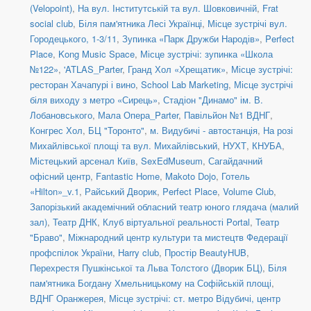
(Velopoint)
,
На вул. Інститутській та вул. Шовковичній
,
Frat
social сlub
,
Біля пам'ятника Лесі Українці
,
Місце зустрічі вул.
Городецького, 1-3/11
,
Зупинка «Парк Дружби Народів»
,
Perfect
Place
,
Kong Music Space
,
Місце зустрічі: зупинка «Школа
№122»
,
'ATLAS_Parter
,
Гранд Хол «Хрещатик»
,
Місце зустрічі:
ресторан Хачапурі і вино
,
School Lab Marketing
,
Місце зустрічі
біля виходу з метро «Сирець»
,
Стадіон "Динамо" ім. В.
Лобановського
,
Мала Опера_Parter
,
Павільйон №1 ВДНГ
,
Конгрес Хол
,
БЦ "Торонто"
,
м. Видубичі - автостанція
,
На розі
Михайлівської площі та вул. Михайлівський
,
НУХТ
,
КНУБА
,
Містецький арсенал Київ
,
SexEdMuseum
,
Сагайдачний
офісний центр
,
Fantastic Home
,
Makoto Dojo
,
Готель
«Hilton»_v.1
,
Райський Дворик
,
Perfect Place
,
Volume Club
,
Запорізький академічний обласний театр юного глядача (малий
зал)
,
Театр ДНК
,
Клуб віртуальної реальності Portal
,
Театр
"Браво"
,
Міжнародний центр культури та мистецтв Федерації
профспілок України
,
Harry club
,
Простір BeautyHUB
,
Перехрестя Пушкінської та Льва Толстого (Дворик БЦ)
,
Біля
пам'ятника Богдану Хмельницькому на Софійській площі
,
ВДНГ Оранжерея
,
Місце зустрічі: ст. метро Відубичі, центр