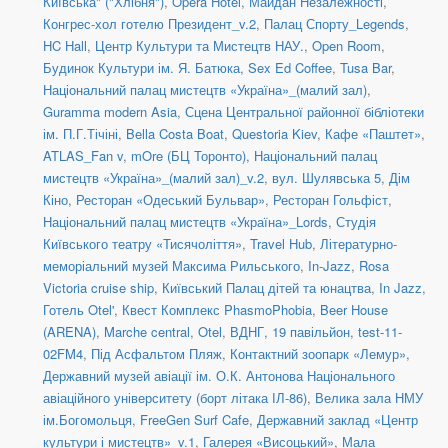
Київська" ("Хлібня")
,
Opera Hotel
,
Майдан Незалежності
,
Конгрес-хол готелю Президент_v.2
,
Палац Спорту_Legends
,
HC Hall
,
Центр Культури та Мистецтв НАУ.
,
Open Room
,
Будинок Культури ім. Я. Батюка
,
Sex Ed Coffee
,
Tusa Bar
,
Національний палац мистецтв «Україна»_(малий зал)
,
Guramma modern Asia
,
Сцена Центральної районної бібліотеки
ім. П.Г.Тічіні
,
Bella Costa Boat
,
Questoria Kiev
,
Кафе «Паштет»
,
ATLAS_Fan v
,
mOre (БЦ Торонто)
,
Національний палац
мистецтв «Україна»_(малий зал)_v.2
,
вул. Шулявська 5
,
Дім
Кіно
,
Ресторан «Одеський Бульвар»
,
Ресторан Гольфіст
,
Національний палац мистецтв «Україна»_Lords
,
Студія
Київського театру «Тисячоліття»
,
Travel Hub
,
Літературно-
меморіальний музей Максима Рильського
,
In-Jazz
,
Rosa
Victoria cruise ship
,
Київський Палац дітей та юнацтва
,
In Jazz
,
Готель Otel'
,
Квест Комплекс PhasmoPhobia
,
Beer House
(ARENA)
,
Marche central
,
Otel
,
ВДНГ, 19 павільйон
,
test-11-
02FM4
,
Під Асфальтом Пляж
,
Контактний зоопарк «Лемур»
,
Державний музей авіації ім. О.К. Антонова Національного
авіаційного університету (борт літака ІЛ-86)
,
Велика зала НМУ
ім.Богомольця
,
FreeGen Surf Cafe
,
Державний заклад «Центр
культури і мистецтв»_v.1
,
Галерея «Висоцький»
,
Мала