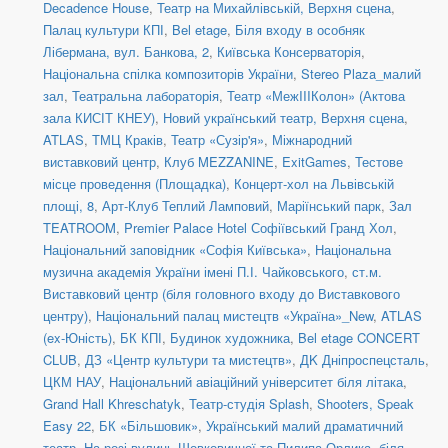
Decadence House
,
Театр на Михайлівській, Верхня сцена
,
Палац культури КПІ
,
Bel etage
,
Біля входу в особняк
Лібермана, вул. Банкова, 2
,
Київська Консерваторія
,
Національна спілка композиторів України
,
Stereo Plaza_малий
зал
,
Театральна лабораторія
,
Театр «МежIIIКолон» (Актова
зала КИСІТ КНЕУ)
,
Новий український театр, Верхня сцена
,
ATLAS
,
ТМЦ Краків
,
Театр «Сузір'я»
,
Міжнародний
виставковий центр
,
Клуб MEZZANINE
,
ExitGames
,
Тестове
місце проведення (Площадка)
,
Концерт-хол на Львівській
площі, 8
,
Арт-Клуб Теплий Ламповий
,
Маріїнський парк
,
Зал
TEATROOM
,
Premier Palace Hotel Софіївський Гранд Хол
,
Національний заповідник «Софія Київська»
,
Національна
музична академія України імені П.І. Чайковського
,
ст.м.
Виставковий центр (біля головного входу до Виставкового
центру)
,
Національний палац мистецтв «Україна»_New
,
ATLAS
(ex-Юність)
,
БК КПІ
,
Будинок художника
,
Bel etage CONCERT
CLUB
,
ДЗ «Центр культури та мистецтв»
,
ДK Дніпроспецсталь
,
ЦКМ НАУ
,
Національний авіаційний університет біля літака
,
Grand Hall Khreschatyk
,
Театр-студія Splash
,
Shooters, Speak
Easy 22
,
БК «Більшовик»
,
Український малий драматичний
театр
,
На розі вулиць Шовковичної та Пилипа Орлика, біля