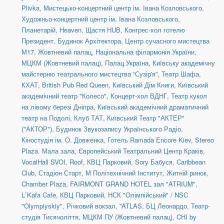
Plivka
,
Мистецько-концертний центр ім. Івана Козловського
,
Художньо-концертний центр ім. Івана Козловського
,
Планетарій
,
Heaven
,
Щастя HUB
,
Конгрес-хол готелю
Президент
,
Будинок Архітектора
,
Центр сучасного мистецтва
М17
,
Жовтневий палац
,
Національна філармонія України
,
МЦКМ (Жовтневий палац)
,
Палац Україна
,
Київську академічну
майстерню театрального мистецтва “Сузір'я”
,
Театр Шафа
,
КХАТ
,
British Pub Red Queen
,
Київський Дім Книги
,
Київський
академічний театр "Колесо"
,
Концерт-хол ВДНГ
,
Театр кукол
на лівому березі Дніпра
,
Київський академічний драматичний
театр на Подолі
,
Клуб ТАТ
,
Київський Театр "АКТЕР"
("АКТОР")
,
Будинок Звукозапису Українського Радіо
,
Кіностудія ім. О. Довженка
,
Готель Ramada Encore Kiev
,
Stereo
Plaza. Мала зала
,
Європейський Театральний Центр Краків
,
VocalHall SVOI
,
Roof
,
КВЦ Парковий
,
Sory Бабуся
,
Caribbean
Club
,
Стадіон Старт
,
М Політехнічний Інститут
,
Житній ринок
,
Chamber Plaza
,
FAIRMONT GRAND HOTEL зал "ATRIUM"
,
L`Kafa Cafe
,
КВЦ Парковий
,
НСК "Олімпійський" / NSC
"Olympiyskiy"
,
Річковий вокзал
,
''ATLAS
,
БЦ Леонардо
,
Театр-
студія Тисячоліття
,
МЦКМ ПУ (Жовтневий палац)
,
CHI by