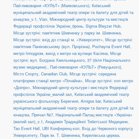
Паб-пивоварня «КУЛЬТ» (Маяковського)
,
Київський
муніципальний академічний театр опери та балету для дітей та
юнацтва_v.1
,
Vian
,
Міжнародний центр культури та мистецтв
Федерації профспілок України_бронь
,
Sigma Bleyzer Hub
,
Місце зустрічі: пам'ятник Шевченку у парку ім. Шевченка
,
Місце зустрічі: вхід до станції м. «Університет»
,
Місце зустрічі:
пам'ятник Паніковському (вул. Прорізна)
,
Pochayna Event Hall
,
метро Іпподром, вихід з метро на вулицю Касіяна
,
Місце
зустрічі: вул. Богдана Хмельницького, 37 (біля Національного
музею медицини).
,
Паб-пивоварня «КУЛЬТ» (Ревуцького)
,
Місто Спорту
,
Canadian Club
,
Місце зустрічі: середина
платформи станції метро «Почайна»
,
Місце зустрічі: хол метро
«Дніпро»
,
Міжнародний центр культури і мистецтв Федерації
профспілок України_малий зал
,
Київський академічний театр
українського фольклору Берегиня
,
Amigos bar
,
Київський
муніципальний академічний театр опери та балету для дітей та
юнацтва
,
Причал №7
,
Національний Палац мистецтв «Україна»
(малий зал)_v.1
,
Академія Традиційної Тибетської Медицини
,
Tao Event Hall
,
UBI Конференц-хол
,
Вхід до Червоного корпусу
Університету
,
Парк ім. Т. Шевченка
,
Кирилівська церква
,