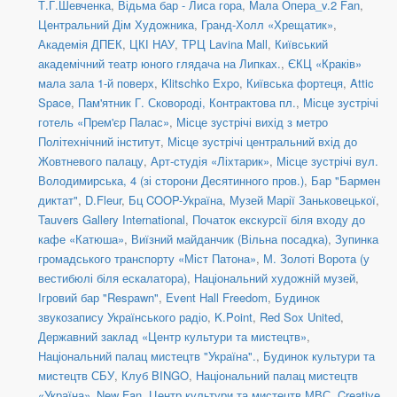
Т.Г.Шевченка
,
Відьма бар - Лиса гора
,
Мала Опера_v.2 Fan
,
Центральний Дім Художника
,
Гранд-Холл «Хрещатик»
,
Академія ДПЕК
,
ЦКІ НАУ
,
ТРЦ Lavina Mall
,
Київський
академічний театр юного глядача на Липках.
,
ЄКЦ «Краків»
мала зала 1-й поверх
,
Klitschko Expo
,
Київська фортеця
,
Attic
Space
,
Пам'ятник Г. Сковороді, Контрактова пл.
,
Місце зустрічі
готель «Прем'єр Палас»
,
Місце зустрічі вихід з метро
Політехнічний інститут
,
Місце зустрічі центральний вхід до
Жовтневого палацу
,
Арт-студія «Ліхтарик»
,
Місце зустрічі вул.
Володимирська, 4 (зі сторони Десятинного пров.)
,
Бар "Бармен
диктат"
,
D.Fleur
,
Бц COOP-Україна
,
Музей Марії Заньковецької
,
Tauvers Gallery International
,
Початок екскурсії біля входу до
кафе «Катюша»
,
Виїзний майданчик (Вільна посадка)
,
Зупинка
громадського транспорту «Міст Патона»
,
М. Золоті Ворота (у
вестибюлі біля ескалатора)
,
Національний художній музей
,
Ігровий бар "Respawn"
,
Event Hall Freedom
,
Будинок
звукозапису Українського радіо
,
K.Point
,
Red Sox United
,
Державний заклад «Центр культури та мистецтв»
,
Національний палац мистецтв "Україна".
,
Будинок культури та
мистецтв СБУ
,
Клуб BINGO
,
Національний палац мистецтв
«Україна»_New Fan
,
Центр культури та мистецтв МВС
,
Creative