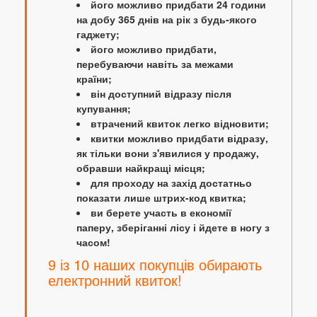
його можливо придбати 24 години
на добу 365 днів на рік з будь-якого
гаджету;
його можливо придбати,
перебуваючи навіть за межами
країни;
він доступний відразу після
купування;
втрачений квиток легко відновити;
квитки можливо придбати відразу,
як тільки вони з'явилися у продажу,
обравши найкращі місця;
для проходу на захід достатньо
показати лише штрих-код квитка;
ви берете участь в економії
паперу, зберіганні лісу і йдете в ногу з
часом!
9 із 10 наших покупців обирають
електронний квиток!