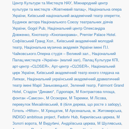
Центр Культури та Мистецтв НАУ
,
Міжнародний центр
культури та мистецтв «Жовтневий палац»
,
Національна опера
України
,
Київський національний академічний театр оперетти
,
Будинок актора Національного Союзу театральних діячів
України
,
Gogol Pub
,
Національний центр Олександра
Довженко
,
Кінотеатр «Кінопанорама»
,
Premier Palace Hotel.
Софіївський Гранд Хол.
,
Київський академічний молодий
театр
,
Національна музична академія України імені П.І.
Чайковського.Оперна студія – Великий зал.
,
Національний
Палац мистецтв «Україна» (малий зал)
,
Палац Культури КПІ
,
арт-центр «CLOSER»
,
Арт-центр «CLOSER»
,
Національний
цирк України
,
Київський академічний театр юного глядача на
Липках
,
Національний український академічний драматичний
театр імені Марії Заньковецької
,
Зелений театр
,
Fairmont Grand
Hotel
,
Стадіон "Динамо"
,
Гідропарк
,
М Контрактова площа,
фонтан «Самсон»
,
М Осокорки
,
М Теремки
,
М Лісова
,
перевулок Михайлівський, 8 (біля дерева, що росте з забору)
,
Готель «Hilton»
,
М Хрещатик
,
М Арсенальна
,
м. Житомирська
,
INDIGO ambitious project
,
Fedoriv Hub
,
Кирилівська церква
,
М
Золоті ворота
,
М Видубичі
,
Андріївська церква
,
М Шулявська
,