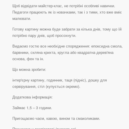
Щоб відвідати майстер-клас, не потрібні особливі навички.
Педагоги працюють як із новачками, так і з тими, хто вже вміє
малювати.
Готову картину можна буде забрати за кілька днів, тому що їй
потрібно пару днів, щоб просохнути.
Видаємо гостю все необхідне спорядження: епоксидна смола,
барвники, скляна крихта, кругла або квадратна дерев'яна
основа, фен та ін.
Що можна зробити:
інтер'єрну картину, годинник, таця (підніс), дошку для
сервірування, стіл (купується окремо).
Додаткова інформація:
Займає 1,5 – 3 години.
Пригощаємо чаєм, кавою, вином та смаколиками.
Працюємо у респіраторі (видається).