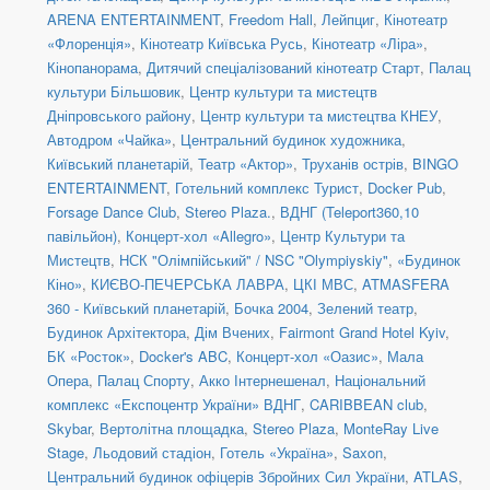
ARENA ENTERTAINMENT
,
Freedom Hall
,
Лейпциг
,
Кінотеатр
«Флоренція»
,
Кінотеатр Київська Русь
,
Кінотеатр «Ліра»
,
Кінопанорама
,
Дитячий спеціалізований кінотеатр Старт
,
Палац
культури Більшовик
,
Центр культури та мистецтв
Дніпровського району
,
Центр культури та мистецтва КНЕУ
,
Автодром «Чайка»
,
Центральний будинок художника
,
Київський планетарій
,
Театр «Актор»
,
Труханів острів
,
BINGO
ENTERTAINMENT
,
Готельний комплекс Турист
,
Docker Pub
,
Forsage Dance Club
,
Stereo Plaza.
,
ВДНГ (Teleport360,10
павільйон)
,
Концерт-хол «Allegro»
,
Центр Культури та
Мистецтв
,
НСК "Олімпійський" / NSC "Olympiyskiy"
,
«Будинок
Кіно»
,
КИЄВО-ПЕЧЕРСЬКА ЛАВРА
,
ЦКІ МВС
,
ATMASFERA
360 - Київський планетарій
,
Бочка 2004
,
Зелений театр
,
Будинок Архітектора
,
Дім Вчених
,
Fairmont Grand Hotel Kyiv
,
БК «Росток»
,
Docker's ABC
,
Концерт-хол «Оазис»
,
Мала
Опера
,
Палац Спорту
,
Акко Інтернешенал
,
Національний
комплекс «Експоцентр України» ВДНГ
,
CARIBBEAN club
,
Skybar
,
Вертолітна площадка
,
Stereo Plaza
,
MonteRay Live
Stage
,
Льодовий стадіон
,
Готель «Україна»
,
Saxon
,
Центральний будинок офіцерів Збройних Сил України
,
ATLAS
,