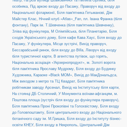
особняка
,
Під аркою входу до Пасажу
,
Праворуч від входу до
Національної філармонії
,
Біля пам'ятника Гетьманові
,
Дім
Майстер Клас
,
Нічний клуб «Atlas»_Fan
,
пл. Івана Франка (біля
фонтану)
,
Парк ім. Т.Шевченка (біля пам'ятника Шевченку)
,
Зліва від фунікулера
,
М Олімпійська, біля Планетарію
,
Біля
сходів Українського дому
,
Біля кафе Кава Хаус
,
Біля входу до
Пасажу
,
У фунікулера
,
Місце зустрічі
,
Вихід праворуч
,
Бессарабський ринок, біля входу до Billa
,
Ліворуч від входу
біля туристичної карти
,
В агентства путівок, що горять
,
Національна асоціація «Укрзернопродукт»
,
м. Золоті ворота
біля пам'ятника Ярославу Мудрому
,
Біля входу до Будинку
Художника
,
Караоке «Black MOM»
,
Вихід до МакДональдса
,
Між виходом з метро та ТЦ Квадрат
,
Біля пам'ятника
робітникам заводу Арсенал
,
Вихід на Інститутську біля карти
,
На стоянці ДБ Столичний
,
У Монумента воїнам-афганцям
,
м.
Поштова площа (зустріч біля входу до фунікулера праворуч)
,
Біля пам'ятника Проні Прокопівні та Голохвістому
,
Біля входу
до Головпоштамту
,
Біля центрального входу до Національного
ботанічного саду ім. М.Гришка
,
Біля входу до Інституту бізнес-
освіти КНЕУ
,
Біля входу в Некрополь
,
Центральний Дім