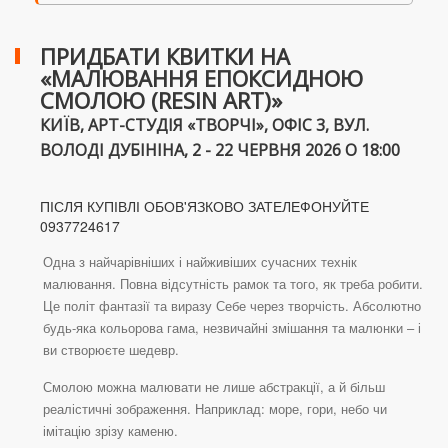
ПРИДБАТИ КВИТКИ НА
«МАЛЮВАННЯ ЕПОКСИДНОЮ
СМОЛОЮ (RESIN ART)»
КИЇВ, АРТ-СТУДІЯ «ТВОРЧІ», ОФІС 3, ВУЛ.
ВОЛОДІ ДУБІНІНА, 2 - 22 ЧЕРВНЯ 2026 О 18:00
ПІСЛЯ КУПІВЛІ ОБОВ'ЯЗКОВО ЗАТЕЛЕФОНУЙТЕ
0937724617
Одна з найчарівніших і найживіших сучасних технік
малювання. Повна відсутність рамок та того, як треба робити.
Це політ фантазії та виразу Себе через творчість. Абсолютно
будь-яка кольорова гама, незвичайні змішання та малюнки – і
ви створюєте шедевр.
Смолою можна малювати не лише абстракції, а й більш
реалістичні зображення. Наприклад: море, гори, небо чи
імітацію зрізу каменю.