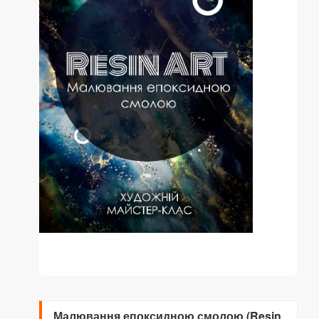
Малювання епоксидною смолою (Resin