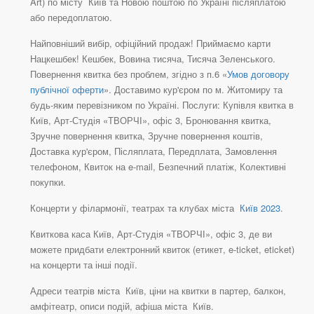
Art) по місту Київ та Новою поштою по Україні післяплатою
або передоплатою.
Найповніший вибір, офіційний продаж! Приймаємо карти
Нацкешбек! Кешбек, Вовина тисяча, Тисяча Зеленського.
Повернення квитка без проблем, згідно з п.6 «
Умов договору
публічної оферти
». Доставимо кур'єром по м. Житомиру та
будь-яким перевізником по Україні. Послуги: Купівля квитка в
Київ, Арт-Студія «ТВОРЧІ», офіс 3, Бронювання квитка,
Зручне повернення квитка, Зручне повернення коштів,
Доставка кур'єром, Післяплата, Передплата, Замовлення
телефоном, Квиток на e-mail, Безпечний платіж, Колективні
покупки.
Концерти у філармонії, театрах та клубах міста
Київ 2023
.
Квиткова каса Київ, Арт-Студія «ТВОРЧІ», офіс 3, де ви
можете придбати електронний квиток (етикет, e-ticket, eticket)
на концерти та інші події.
Адреси театрів міста Київ, ціни на квитки в партер, балкон,
амфітеатр, описи подій, афіша міста Київ.