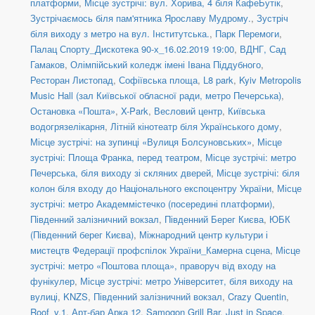
платформи
,
Місце зустрічі: вул. Хорива, 4 біля КафеБутік
,
Зустрічаємось біля пам'ятника Ярославу Мудрому.
,
Зустріч
біля виходу з метро на вул. Інститутська.
,
Парк Перемоги
,
Палац Спорту_Дискотека 90-х_16.02.2019 19:00
,
ВДНГ, Сад
Гамаков
,
Олімпійський коледж імені Івана Піддубного
,
Ресторан Листопад
,
Софіївська площа
,
L8 park
,
Kyiv Metropolis
Music Hall (зал Київської обласної ради, метро Печерська)
,
Остановка «Пошта»
,
X-Park
,
Весловий центр
,
Київська
водогрязелікарня
,
Літній кінотеатр біля Українського дому
,
Місце зустрічі: на зупинці «Вулиця Болсуновських»
,
Місце
зустрічі: Площа Франка, перед театром
,
Місце зустрічі: метро
Печерська, біля виходу зі скляних дверей
,
Місце зустрічі: біля
колон біля входу до Національного експоцентру України
,
Місце
зустрічі: метро Академмістечко (посередині платформи)
,
Південний залізничний вокзал
,
Південний Берег Києва
,
ЮБК
(Південний берег Києва)
,
Міжнародний центр культури і
мистецтв Федерації профспілок України_Камерна сцена
,
Місце
зустрічі: метро «Поштова площа», праворуч від входу на
фунікулер
,
Місце зустрічі: метро Університет, біля виходу на
вулиці
,
KNZS
,
Південний залізничний вокзал
,
Crazy Quentin
,
Roof_v.1
,
Арт-бар Арка 12
,
Samogon Grill Bar
,
Just in Space
,