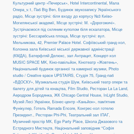
Культурний центр «Печерськ»
,
Hotel Intercontinental
,
Мала
Опера_v.1
,
Паб Big Ben
,
Будинок звукозапису Українського
радіо
,
Місце зустрічі: біля входу до корпусу №3 Київо-
Могилянської академії
,
Місце зустрічі: М. «Дорогожичі».
Зустрічаємося під скляним куполом біля ескалатора
,
Місце
зустрічі: Бессарабська площа
,
Місце зустрічі: вул.
Мельникова, 42
,
Premier Palace Hotel. Софіївський гранд-хол
,
Колонна зала Київської міської державної адміністрації
(КМДА)
,
Батерфляй Делюкс, зал Антрацит
,
Концерт-хол
MUSIC SPACE MK
,
Кіно-павільйон
,
Кінотеатр «Жовтень»
,
Національний будинок органної та камерної музики
,
Photo
studio / Creative space UPSTAIRS
,
Студія 75
,
Гранд-паб
«ВДОСКУ»
,
Музикальна студія Шум
,
Київський театр опери та
балету для дітей та юнацтва
,
Film Studio
,
Ресторан La La Land
,
Аеродром Бородянка
,
ЖК Chicago Central House
,
InLight Studio
,
Музей Лесі Українки
,
Бізнес-центр «Каньйон»
,
пам'ятник
Фунікулер
,
Готель Ramada Encore
,
Конгрес-хол готелю
Президент.
,
Ресторан Phi-Phi
,
Театральний зал ІПАГ
,
Музичний простір МК
,
Ego Party Place
,
Школа Джазового та
Естрадного Мистецтв
,
Національний заповідник "Софія