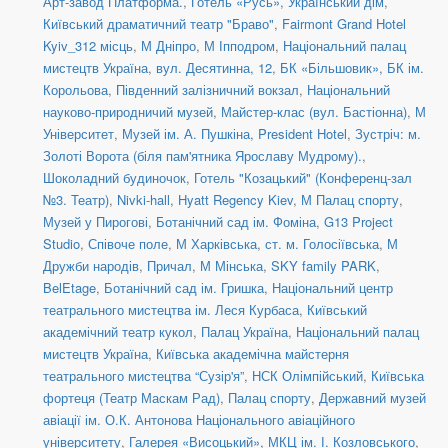
Арт-завод Платформа.
,
Готель «Русь»
,
Український дім
,
Київський драматичний театр "Браво"
,
Fairmont Grand Hotel
Kyiv_312 місць
,
М Дніпро
,
М Іпподром
,
Національний палац
мистецтв Україна
,
вул. Десятинна, 12
,
БК «Більшовик»
,
БК ім.
Корольова
,
Південний залізничний вокзал
,
Національний
науково-природничий музей
,
Майстер-клас (вул. Бастіонна)
,
М
Університет
,
Музей ім. А. Пушкіна
,
President Hotel
,
Зустріч: м.
Золоті Ворота (біля пам'ятника Ярославу Мудрому).
,
Шоколадний будиночок
,
Готель "Козацький" (Конференц-зал
№3. Театр)
,
Nivki-hall
,
Hyatt Regency Kiev
,
М Палац спорту
,
Музей у Пирогові
,
Ботанічний сад ім. Фоміна
,
G13 Project
Studio
,
Співоче поле
,
М Харківська
,
ст. м. Голосіївська
,
М
Дружби народів
,
Причал
,
М Мінська
,
SKY family PARK
,
BelEtage
,
Ботанічний сад ім. Гришка
,
Національний центр
театрального мистецтва ім. Леся Курбаса
,
Київський
академічний театр кукол
,
Палац Україна
,
Національний палац
мистецтв Україна
,
Київська академічна майстерня
театрального мистецтва “Сузір'я”
,
НСК Олімпійський
,
Київська
фортеця (Театр Маскам Рад)
,
Палац спорту
,
Державний музей
авіації ім. О.К. Антонова Національного авіаційного
університету
,
Галерея «Висоцький»
,
МКЦ ім. І. Козловського
,