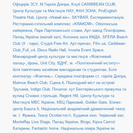
Офіцерів ЗСУ
,
М Героїв Дніпра
,
Клуб CARIBBEAN CLUB
,
Центр Культури та Мистецтв НАУ_ФАН ЗОНА
,
ProEnglish
Theatre Hub
,
Центр «Новий вік»
,
SKYBAR
,
Експериментаніум
,
Ресторанно-готельний комплекс «KRAKOW»
,
Оболонська
набережна
,
Парк Партизанської слави
,
Арт-завод Платформа
,
Палац Україна (малий зал)
,
Колонна зала КМДА
,
SFERA Beach
Club (Х - парк)
,
Студія Free Art
,
Арт-причал
,
Film.ua
,
Caribbean
Club_Full_v4
,
Disco Radio Hall
,
Inveria Event Space
,
Міжнародний центр культури та мистецтв «Жовтневий
палац»_бронь
,
Unit Сity
,
ВДНГ
,
м. «Політехнічний інститут»
біля пам'ятника загиблим викладачам та студентам
,
Біля
кінотеатру «Жовтень»
,
Середина платформи ст. героїв Дніпра
,
Маячок Beach Club
,
Сцена 6
,
Пішохідний міст на острові
Труханів
,
Indigo Club
,
Початок: кут Бехтерівського провулка та
вулиці Січових стрільців
,
Regent Hill
,
Центр Культури та
Мистецтв МВС України
,
КВЦ Парковий
,
Golden Gate
,
Бізнес-
центр Башта 5
,
Національний академічний драматичний театр
ім. І. Франка
,
Театр Особистості
,
Будинок кіно. Червоний зал
,
MonteRay Live Stage
,
Палац України
,
Bingo
,
Кірха Святої
Катерини
,
Fantastic home
,
Національна опера України ім.