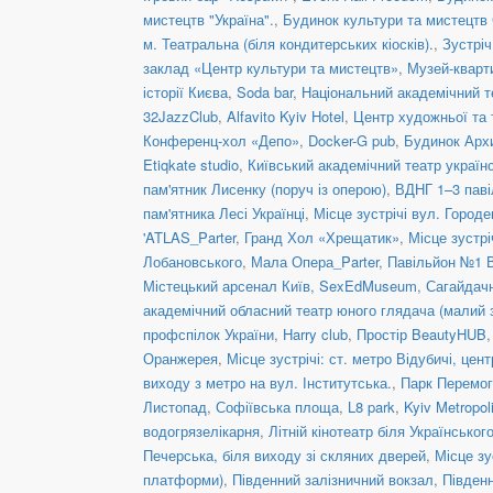
мистецтв "Україна".
,
Будинок культури та мистецтв
м. Театральна (біля кондитерських кіосків).
,
Зустріч
заклад «Центр культури та мистецтв»
,
Музей-кварт
історії Києва
,
Soda bar
,
Національний академічний те
32JazzClub
,
Alfavito Kyiv Hotel
,
Центр художньої та 
Конференц-хол «Депо»
,
Docker-G pub
,
Будинок Арх
Etiqkate studio
,
Київський академічний театр украї
пам'ятник Лисенку (поруч із оперою)
,
ВДНГ 1–3 паві
пам'ятника Лесі Українці
,
Місце зустрічі вул. Городе
'ATLAS_Parter
,
Гранд Хол «Хрещатик»
,
Місце зустрі
Лобановського
,
Мала Опера_Parter
,
Павільйон №1 
Містецький арсенал Київ
,
SexEdMuseum
,
Сагайдачн
академічний обласний театр юного глядача (малий 
профспілок України
,
Harry club
,
Простір BeautyHUB
Оранжерея
,
Місце зустрічі: ст. метро Відубичі, це
виходу з метро на вул. Інститутська.
,
Парк Перемог
Листопад
,
Софіївська площа
,
L8 park
,
Kyiv Metropol
водогрязелікарня
,
Літній кінотеатр біля Українськог
Печерська, біля виходу зі скляних дверей
,
Місце зу
платформи)
,
Південний залізничний вокзал
,
Півден