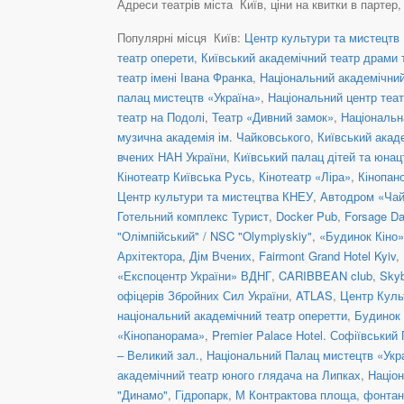
Адреси театрів міста Київ, ціни на квитки в партер
Популярні місця Київ:
Центр культури та мистецтв 
театр оперети
,
Київський академічний театр драми т
театр імені Івана Франка
,
Національний академічний 
палац мистецтв «Україна»
,
Національний центр теат
театр на Подолі
,
Театр «Дивний замок»
,
Національн
музична академія ім. Чайковського
,
Київський акад
вчених НАН України
,
Київський палац дітей та юнац
Кінотеатр Київська Русь
,
Кінотеатр «Ліра»
,
Кінопан
Центр культури та мистецтва КНЕУ
,
Автодром «Чай
Готельний комплекс Турист
,
Docker Pub
,
Forsage Da
"Олімпійський" / NSC "Olympiyskiy"
,
«Будинок Кіно»
Архітектора
,
Дім Вчених
,
Fairmont Grand Hotel Kyiv
,
«Експоцентр України» ВДНГ
,
CARIBBEAN club
,
Skyb
офіцерів Збройних Сил України
,
ATLAS
,
Центр Куль
національний академічний театр оперетти
,
Будинок 
«Кінопанорама»
,
Premier Palace Hotel. Софіївський
– Великий зал.
,
Національний Палац мистецтв «Укра
академічний театр юного глядача на Липках
,
Націон
"Динамо"
,
Гідропарк
,
М Контрактова площа, фонта