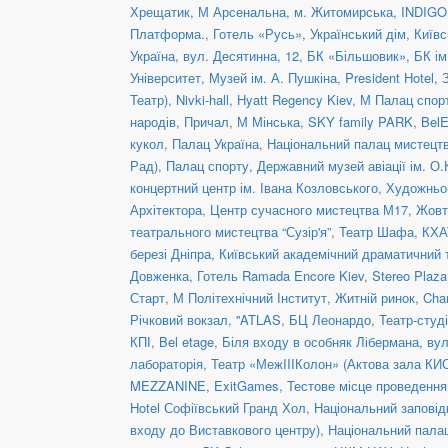
Хрещатик
,
М Арсенальна
,
м. Житомирська
,
INDIGO 
Платформа.
,
Готель «Русь»
,
Український дім
,
Київс
Україна
,
вул. Десятинна, 12
,
БК «Більшовик»
,
БК ім
Університет
,
Музей ім. А. Пушкіна
,
President Hotel
,
Театр)
,
Nivki-hall
,
Hyatt Regency Kiev
,
М Палац спор
народів
,
Причал
,
М Мінська
,
SKY family PARK
,
BelE
кукол
,
Палац Україна
,
Національний палац мистецтв
Рад)
,
Палац спорту
,
Державний музей авіації ім. О.
концертний центр ім. Івана Козловського
,
Художньо-
Архітектора
,
Центр сучасного мистецтва М17
,
Жовт
театрального мистецтва “Сузір'я”
,
Театр Шафа
,
КХА
березі Дніпра
,
Київський академічний драматичний 
Довженка
,
Готель Ramada Encore Kiev
,
Stereo Plaz
Старт
,
М Політехнічний Інститут
,
Житній ринок
,
Cha
Річковий вокзал
,
''ATLAS
,
БЦ Леонардо
,
Театр-студ
КПІ
,
Bel etage
,
Біля входу в особняк Лібермана, вул
лабораторія
,
Театр «МежIIIКолон» (Актова зала КИ
MEZZANINE
,
ExitGames
,
Тестове місце проведенн
Hotel Софіївський Гранд Хол
,
Національний заповід
входу до Виставкового центру)
,
Національний пала