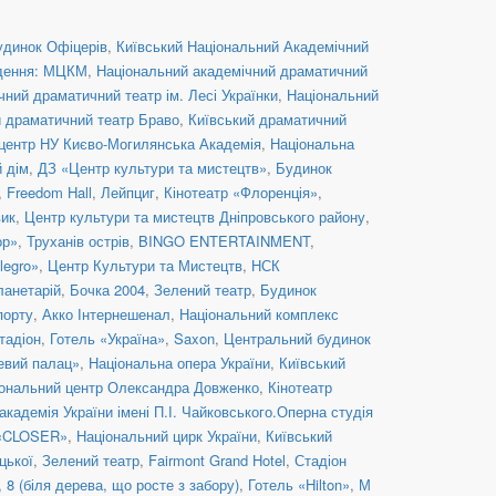
удинок Офіцерів
,
Київський Національний Академічний
дення: МЦКМ
,
Національний академічний драматичний
ний драматичний театр ім. Лесі Українки
,
Національний
й драматичний театр Браво
,
Київський драматичний
центр НУ Києво-Могилянська Академія
,
Національна
й дім
,
ДЗ «Центр культури та мистецтв»
,
Будинок
,
Freedom Hall
,
Лейпциг
,
Кінотеатр «Флоренція»
,
вик
,
Центр культури та мистецтв Дніпровського району
,
ор»
,
Труханів острів
,
BINGO ENTERTAINMENT
,
legro»
,
Центр Культури та Мистецтв
,
НСК
ланетарій
,
Бочка 2004
,
Зелений театр
,
Будинок
порту
,
Акко Інтернешенал
,
Національний комплекс
тадіон
,
Готель «Україна»
,
Saxon
,
Центральний будинок
евий палац»
,
Національна опера України
,
Київський
ональний центр Олександра Довженко
,
Кінотеатр
кадемія України імені П.І. Чайковського.Оперна студія
 «CLOSER»
,
Національний цирк України
,
Київський
цької
,
Зелений театр
,
Fairmont Grand Hotel
,
Стадіон
8 (біля дерева, що росте з забору)
,
Готель «Hilton»
,
М