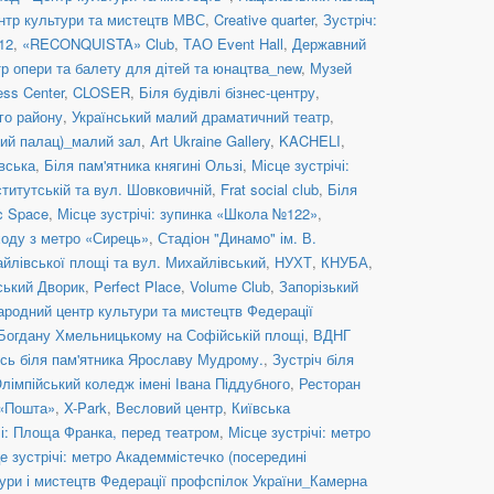
нтр культури та мистецтв МВС
,
Creative quarter
,
Зустріч:
12
,
«RECONQUISTA» Club
,
ТАО Event Hall
,
Державний
р опери та балету для дітей та юнацтва_new
,
Музей
ess Center
,
CLOSER
,
Біля будівлі бізнес-центру
,
го району
,
Український малий драматичний театр
,
й палац)_малий зал
,
Art Ukraine Gallery
,
KACHELI
,
івська
,
Біля пам'ятника княгині Ользі
,
Місце зустрічі:
ститутській та вул. Шовковичній
,
Frat social сlub
,
Біля
c Space
,
Місце зустрічі: зупинка «Школа №122»
,
иходу з метро «Сирець»
,
Стадіон "Динамо" ім. В.
айлівської площі та вул. Михайлівський
,
НУХТ
,
КНУБА
,
ський Дворик
,
Perfect Place
,
Volume Club
,
Запорізький
ародний центр культури та мистецтв Федерації
 Богдану Хмельницькому на Софійській площі
,
ВДНГ
сь біля пам'ятника Ярославу Мудрому.
,
Зустріч біля
лімпійський коледж імені Івана Піддубного
,
Ресторан
 «Пошта»
,
X-Park
,
Весловий центр
,
Київська
чі: Площа Франка, перед театром
,
Місце зустрічі: метро
е зустрічі: метро Академмістечко (посередині
ури і мистецтв Федерації профспілок України_Камерна