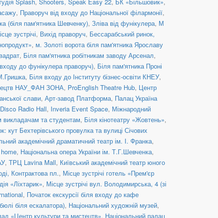
тудія Splash
,
Shooters, Speak Easy 22
,
БК «Більшовик»
,
асажу
,
Праворуч від входу до Національної філармонії
,
ка (біля пам'ятника Шевченку)
,
Зліва від фунікулера
,
М
ісце зустрічі
,
Вихід праворуч
,
Бессарабський ринок,
нопродукт»
,
м. Золоті ворота біля пам'ятника Ярославу
вадрат
,
Біля пам'ятника робітникам заводу Арсенал
,
 входу до фунікулера праворуч)
,
Біля пам'ятника Проні
 М.Гришка
,
Біля входу до Інституту бізнес-освіти КНЕУ
,
стецтв НАУ_ФАН ЗОНА
,
ProEnglish Theatre Hub
,
Центр
анської слави
,
Арт-завод Платформа
,
Палац Україна
Disco Radio Hall
,
Inveria Event Space
,
Міжнародний
им викладачам та студентам
,
Біля кінотеатру «Жовтень»
,
к: кут Бехтерівського провулка та вулиці Січових
льний академічний драматичний театр ім. І. Франка
,
c home
,
Національна опера України ім. Т.Г.Шевченка
,
АУ
,
ТРЦ Lavina Mall
,
Київський академічний театр юного
оді, Контрактова пл.
,
Місце зустрічі готель «Прем'єр
дія «Ліхтарик»
,
Місце зустрічі вул. Володимирська, 4 (зі
rnational
,
Початок екскурсії біля входу до кафе
бюлі біля ескалатора)
,
Національний художній музей
,
ад «Центр культури та мистецтв»
,
Національний палац