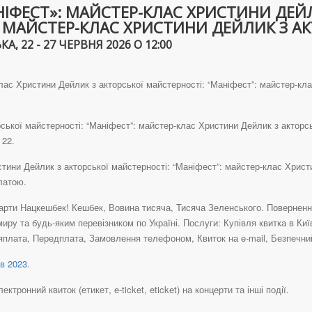
ІФЕСТ»: МАЙСТЕР-КЛАС ХРИСТИНИ ДЕЙЛ
: МАЙСТЕР-КЛАС ХРИСТИНИ ДЕЙЛИК З А
, 22 - 27 ЧЕРВНЯ 2026 О 12:00
ас Христини Дейлик з акторської майстерності: “Маніфест”: майстер-кла
ької майстерності: “Маніфест”: майстер-клас Христини Дейлик з акторсь
 22.
тини Дейлик з акторської майстерності: “Маніфест”: майстер-клас Христи
латою.
рти Нацкешбек! Кешбек, Вовина тисяча, Тисяча Зеленського. Повернення 
иру та будь-яким перевізником по Україні. Послуги: Купівля квитка в Ки
яплата, Передплата, Замовлення телефоном, Квиток на e-mail, Безпечний
в 2023
.
тронний квиток (етикет, e-ticket, eticket) на концерти та інші події.