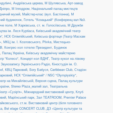
идубичі
,
Андріївська церква
,
М Шулявська
,
Арт-завод
Дніпро
,
М Іпподром
,
Національний палац мистецтв
дничий музей
,
Майстер-клас (вул. Бастіонна)
,
М
ний будиночок
,
Готель "Козацький" (Конференц-зал №3.
оче поле
,
М Харківська
,
ст. м. Голосіївська
,
М Дружби
цтва ім. Леся Курбаса
,
Київський академічний театр
я”
,
НСК Олімпійський
,
Київська фортеця (Театр Маскам
»
,
МКЦ ім. І. Козловського
,
Plivka
,
Мистецько-
UB
,
Конгрес-хол готелю Президент
,
Будинок
,
Палац Україна
,
Київську академічну майстерню
атр "Колесо"
,
Концерт-хол ВДНГ
,
Театр кукол на лівому
 Звукозапису Українського Радіо
,
Кіностудія ім. О.
of
,
КВЦ Парковий
,
Sory Бабуся
,
Caribbean Club
,
Стадіон
арковий
,
НСК "Олімпійський" / NSC "Olympiyskiy"
,
еатр на Михайлівській, Верхня сцена
,
Палац культури
країни
,
Stereo Plaza_малий зал
,
Театральна
Театр «Сузір'я»
,
Міжнародний виставковий центр
,
Клуб
овий
,
Маріїнський парк
,
Зал TEATROOM
,
Premier Palace
Чайковського
,
ст.м. Виставковий центр (біля головного
ка
,
Bel etage CONCERT CLUB
,
ДЗ «Центр культури та