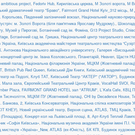
ambitious project
,
Fedoriv Hub
,
Кирилівська церква
,
М Золоті ворота
,
М В
ький драматичний театр "Браво"
,
Fairmont Grand Hotel Kyiv_312 місць
,
М 
. Корольова
,
Південний залізничний вокзал
,
Національний науково-приро
Зустріч: м. Золоті Ворота (біля пам'ятника Ярославу Мудрому).
,
Шоколад
ту
,
Музей у Пирогові
,
Ботанічний сад ім. Фоміна
,
G13 Project Studio
,
Спів
tage
,
Ботанічний сад ім. Гришка
,
Національний центр театрального мисте
 Україна
,
Київська академічна майстерня театрального мистецтва “Сузір'
К. Антонова Національного авіаційного університету
,
Галерея «Висоцький
концертний центр ім. Івана Козловського
,
Планетарій
,
Heaven
,
Щастя H
невий палац
,
Національна філармонія України
,
МЦКМ (Жовтневий палац)
Т
,
British Pub Red Queen
,
Київський Дім Книги
,
Київський академічний те
театр на Подолі
,
Клуб ТАТ
,
Київський Театр "АКТЕР" ("АКТОР")
,
Будинок
a. Мала зала
,
Європейський Театральний Центр Краків
,
VocalHall SVOI
,
Ro
mber Plaza
,
FAIRMONT GRAND HOTEL зал "ATRIUM"
,
L`Kafa Cafe
,
КВЦ П
ія Тисячоліття
,
МЦКМ ПУ (Жовтневий палац)
,
CHI by Decadence House
,
Т
. Банкова, 2
,
Київська Консерваторія
,
Національна спілка композиторів У
СІТ КНЕУ)
,
Новий український театр, Верхня сцена
,
ATLAS
,
ТМЦ Краків
,
я (Площадка)
,
Концерт-хол на Львівській площі, 8
,
Арт-Клуб Теплий Ламп
ник «Софія Київська»
,
Національна музична академія України імені П.І. 
ц мистецтв «Україна»_New
,
ATLAS (ex-Юність)
,
БК КПІ
,
Будинок художни