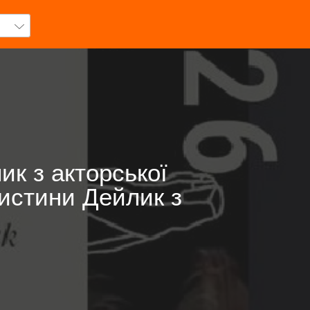
к з акторської
ристини Дейлик з