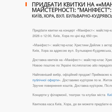
ПРИДБАТИ КВИТКИ НА ««МАН
МАЙСТЕРНОСТІ: “МАНІФЕСТ”
КИЇВ, ХОРА, ВУЛ. БУЛЬВАРНО-КУДРЯВСЬКА
Придбати квитки на концерт «Маніфест»: майстер-кл
2026 о 12:00, Київ, Хора по ціні від 650 грн.
«Маніфест»: майстер-клас Христини Дейлик з акторс
Київ, Хора за адресою вул. Бульварно-Кудрявська,
Доставка квитків на «Маніфест»: майстер-клас Хрис
Новою поштою по Україні післяплатою або передоп
Найповніший вибір, офіційний продаж! Приймаємо ка
публічної оферти
». Доставимо кур'єром по м. Житом
Зручне повернення коштів, Доставка кур'єром, Післ
Концерти у філармонії, театрах та клубах міста
Киї
Квиткова каса Київ, Хора, де ви можете придбати елек