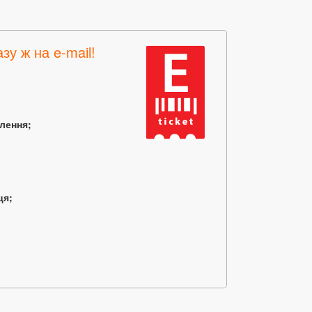
зу ж на e-mail!
млення;
ця;