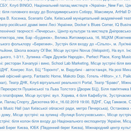
 СБУ
,
Клуб BINGO
,
Національний палац мистецтв «Україна»_New Fan
,
Це
: біля головного входу до Володимирського Собору
,
Максимум
,
ArtHall D
ира В. Косенка
,
Scenario Cafe
,
Київський муніципальний академічний теат
атр російської драмі імені Лесі Українки
,
Docker`s Blues Corner
,
IQ Busin
технічної творчості «Печерськ»
,
Центр культури та мистецтв Дніпровсько
итектора_new
,
Бар «Будинок»
,
Велика Житомирська, 16
,
МЦКМ (Жовтневи
нського фольклору «Берегиня»
,
Зустріч біля входу до «Сільпо», м. Лук'ян
льйони
,
Школа вокалу Ol`Ber
,
Місце зустрічі Novus (Velopoint)
,
На вул. Ін
цького, 1-3/11
,
Зупинка «Парк Дружби Народів»
,
Perfect Place
,
Kong Musi
чі: ресторан Хачапурі і вино
,
School Lab Marketing
,
Місце зустрічі біля в
ВДНГ
,
Конгрес Хол
,
БЦ "Торонто"
,
м. Видубичі - автостанція
,
На розі Мих
ий офісний центр
,
Fantastic Home
,
Makoto Dojo
,
Готель «Hilton»_v.1
,
Рай
зал)
,
Театр ДНК
,
Клуб віртуальної реальності Portal
,
Театр "Браво"
,
Міжн
,
Перехрестя Пушкінської та Льва Толстого (Дворик БЦ)
,
Біля пам'ятника
нтр платформи
,
Місце зустрічі: вул. Хорива, 4 біля КафеБутік
,
Зустрічаємо
и
,
Палац Спорту_Дискотека 90-х_16.02.2019 19:00
,
ВДНГ, Сад Гамаков
,
О
is Music Hall (зал Київської обласної ради, метро Печерська)
,
Остановка
о дому
,
Місце зустрічі: на зупинці «Вулиця Болсуновських»
,
Місце зустрі
стрічі: біля колон біля входу до Національного експоцентру України
,
Місц
ний Берег Києва
,
ЮБК (Південний берег Києва)
,
Міжнародний центр культ