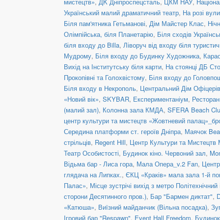
мистецтв»
,
ДK Дніпроспецсталь
,
ЦКМ НАУ
,
Націона
Український малий драматичний театр
,
На розі вул
Біля пам'ятника Гетьманові
,
Дім Майстер Клас
,
Ніч
Олімпійська, біля Планетарію
,
Біля сходів Українс
біля входу до Billa
,
Ліворуч від входу біля туристич
Мудрому
,
Біля входу до Будинку Художника
,
Кара
Вихід на Інститутську біля карти
,
На стоянці ДБ Ст
Прокопівні та Голохвістому
,
Біля входу до Головпо
Біля входу в Некрополь
,
Центральний Дім Офіцері
«Новий вік»
,
SKYBAR
,
Експериментаніум
,
Рестора
(малий зал)
,
Колонна зала КМДА
,
SFERA Beach Club
центр культури та мистецтв «Жовтневий палац»_бр
Середина платформи ст. героїв Дніпра
,
Маячок Bea
стрільців
,
Regent Hill
,
Центр Культури та Мистецтв 
Театр Особистості
,
Будинок кіно. Червоний зал
,
Mon
Відьма бар - Лиса гора
,
Мала Опера_v.2 Fan
,
Центр
глядача на Липках.
,
ЄКЦ «Краків» мала зала 1-й по
Палас»
,
Місце зустрічі вихід з метро Політехнічний 
сторони Десятинного пров.)
,
Бар "Бармен диктат"
,
D
«Катюша»
,
Виїзний майданчик (Вільна посадка)
,
Зу
Ігровий бар "Respawn"
,
Event Hall Freedom
,
Будинок