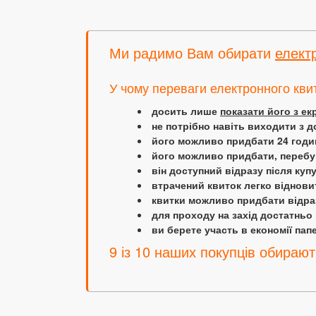
Ми радимо Вам обирати
елект
У чому переваги електронного кви
досить лише
показати його з е
не потрібно навіть виходити з д
його можливо придбати 24 години
його можливо придбати, перебув
він доступний відразу після куп
втрачений квиток легко віднови
квитки можливо придбати відраз
для проходу на захід достатньо
ви берете участь в економії папер
9 із 10 наших покупців обирают