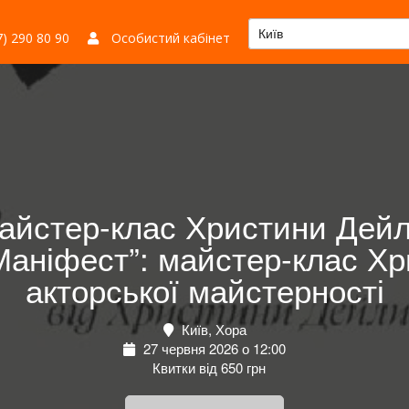
Київ
) 290 80 90
Особистий кабінет
айстер-клас Христини Дейли
Маніфест”: майстер-клас Х
акторської майстерності
Київ, Хора
27 червня 2026 о 12:00
Квитки від 650 грн