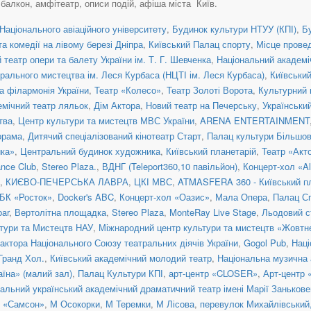
, балкон, амфітеатр, описи подій, афіша міста Київ.
Національного авіаційного університету
,
Будинок культури НТУУ (КПІ)
,
Б
а комедії на лівому березі Дніпра
,
Київський Палац спорту
,
Місце прове
театр опери та балету України ім. Т. Г. Шевченка
,
Національний академіч
рального мистецтва ім. Леся Курбаса (НЦТІ ім. Леся Курбаса)
,
Київськи
а філармонія України
,
Театр «Колесо»
,
Театр Золоті Ворота
,
Культурний 
емічний театр ляльок
,
Дім Актора
,
Новий театр на Печерську
,
Українськи
тва
,
Центр культури та мистецтв МВС України
,
ARENA ENTERTAINMENT
орама
,
Дитячий спеціалізований кінотеатр Старт
,
Палац культури Більшо
ка»
,
Центральний будинок художника
,
Київський планетарій
,
Театр «Акт
nce Club
,
Stereo Plaza.
,
ВДНГ (Teleport360,10 павільйон)
,
Концерт-хол «Al
,
КИЄВО-ПЕЧЕРСЬКА ЛАВРА
,
ЦКІ МВС
,
ATMASFERA 360 - Київський п
БК «Росток»
,
Docker's ABC
,
Концерт-хол «Оазис»
,
Мала Опера
,
Палац С
ar
,
Вертолітна площадка
,
Stereo Plaza
,
MonteRay Live Stage
,
Льодовий с
тури та Мистецтв НАУ
,
Міжнародний центр культури та мистецтв «Жовтн
актора Національного Союзу театральних діячів України
,
Gogol Pub
,
Наці
 Гранд Хол.
,
Київський академічний молодий театр
,
Національна музична а
їна» (малий зал)
,
Палац Культури КПІ
,
арт-центр «CLOSER»
,
Арт-центр
альний український академічний драматичний театр імені Марії Занькове
н «Самсон»
,
М Осокорки
,
М Теремки
,
М Лісова
,
перевулок Михайлівський, 