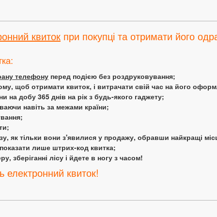
ронний квиток
при покупці та отримати його одра
тка:
крану телефону
перед подією без роздруковування;
ому, щоб отримати квиток, і витрачати свій час на його офор
 на добу 365 днів на рік з будь-якого гаджету;
аючи навіть за межами країни;
ування;
ти;
у, як тільки вони з'явилися у продажу, обравши найкращі міс
 показати лише штрих-код квитка;
у, зберіганні лісу і йдете в ногу з часом!
ь електронний квиток!