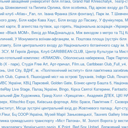
льний авіаційний університет біля літака
,
Grand Hall Khreschatyk
,
Театр-с
иць Шовковичної та Пилипа Орлика, біля особняка
,
Під аркою входу до П
ний клуб «Atlas»_Fan
,
пл. Івана Франка (біля фонтану)
,
Парк ім. Т.Шевчен
ького дому
,
Біля кафе Кава Хаус
,
Біля входу до Пасажу
,
У фунікулера
,
М
ної карти
,
В агентства путівок, що горять
,
Національна асоціація «Укрзер
оке «Black MOM»
,
Вихід до МакДональдса
,
Між виходом з метро та ТЦ К
оличний
,
У Монумента воїнам-афганцям
,
м. Поштова площа (зустріч біля
штамту
,
Біля центрального входу до Національного ботанічного саду ім.
в ЗСУ
,
М Героїв Дніпра
,
Клуб CARIBBEAN CLUB
,
Центр Культури та Ми
нно-готельний комплекс «KRAKOW»
,
Оболонська набережна
,
Парк Партиз
 (Х - парк)
,
Студія Free Art
,
Арт-причал
,
Film.ua
,
Caribbean Club_Full_v4
,
онь
,
Unit Сity
,
ВДНГ
,
м. «Політехнічний інститут» біля пам'ятника загибл
ch Club
,
Сцена 6
,
Пішохідний міст на острові Труханів
,
Indigo Club
,
Почато
МВС України
,
КВЦ Парковий
,
Golden Gate
,
Бізнес-центр Башта 5
,
Націона
teRay Live Stage
,
Палац України
,
Bingo
,
Кірха Святої Катерини
,
Fantasti
альний Дім Художника
,
Гранд-Холл «Хрещатик»
,
Академія ДПЕК
,
ЦКІ Н
верх
,
Klitschko Expo
,
Київська фортеця
,
Attic Space
,
Пам'ятник Г. Сковор
інститут
,
Місце зустрічі центральний вхід до Жовтневого палацу
,
Арт-сту
.Fleur
,
Бц COOP-Україна
,
Музей Марії Заньковецької
,
Tauvers Gallery Inte
пинка громадського транспорту «Міст Патона»
,
М. Золоті Ворота (у вести
 звукозапису Українського радіо
,
K.Point
,
Red Sox United
,
Державний закл