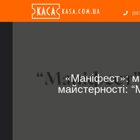
(097
«Маніфест»: м
майстерності: “