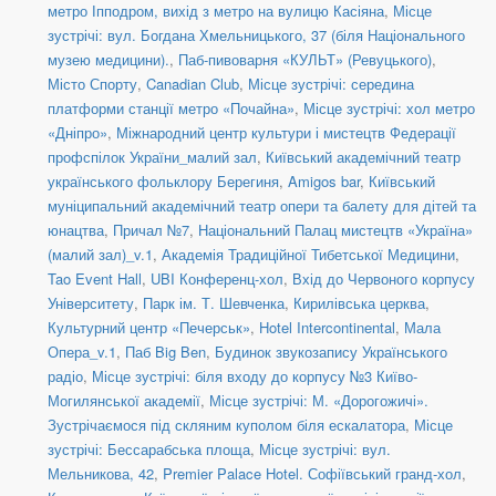
метро Іпподром, вихід з метро на вулицю Касіяна
,
Місце
зустрічі: вул. Богдана Хмельницького, 37 (біля Національного
музею медицини).
,
Паб-пивоварня «КУЛЬТ» (Ревуцького)
,
Місто Спорту
,
Canadian Club
,
Місце зустрічі: середина
платформи станції метро «Почайна»
,
Місце зустрічі: хол метро
«Дніпро»
,
Міжнародний центр культури і мистецтв Федерації
профспілок України_малий зал
,
Київський академічний театр
українського фольклору Берегиня
,
Amigos bar
,
Київський
муніципальний академічний театр опери та балету для дітей та
юнацтва
,
Причал №7
,
Національний Палац мистецтв «Україна»
(малий зал)_v.1
,
Академія Традиційної Тибетської Медицини
,
Tao Event Hall
,
UBI Конференц-хол
,
Вхід до Червоного корпусу
Університету
,
Парк ім. Т. Шевченка
,
Кирилівська церква
,
Культурний центр «Печерськ»
,
Hotel Intercontinental
,
Мала
Опера_v.1
,
Паб Big Ben
,
Будинок звукозапису Українського
радіо
,
Місце зустрічі: біля входу до корпусу №3 Київо-
Могилянської академії
,
Місце зустрічі: М. «Дорогожичі».
Зустрічаємося під скляним куполом біля ескалатора
,
Місце
зустрічі: Бессарабська площа
,
Місце зустрічі: вул.
Мельникова, 42
,
Premier Palace Hotel. Софіївський гранд-хол
,