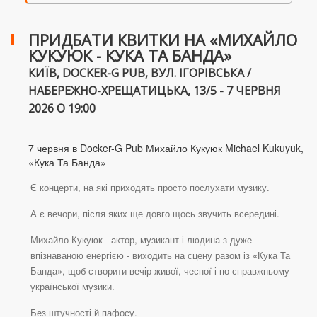
ПРИДБАТИ КВИТКИ НА «МИХАЙЛО
КУКУЮК - КУКА ТА БАНДА»
КИЇВ, DOCKER-G PUB, ВУЛ. ІГОРІВСЬКА /
НАБЕРЕЖНО-ХРЕЩАТИЦЬКА, 13/5 - 7 ЧЕРВНЯ
2026 О 19:00
7 червня в Docker-G Pub Михайло Кукуюк Michael Kukuyuk,
«Кука Та Банда»
Є концерти, на які приходять просто послухати музику.
А є вечори, після яких ще довго щось звучить всередині.
Михайло Кукуюк - актор, музикант і людина з дуже
впізнаваною енергією - виходить на сцену разом із «Кука Та
Банда», щоб створити вечір живої, чесної і по-справжньому
української музики.
Без штучності й пафосу.