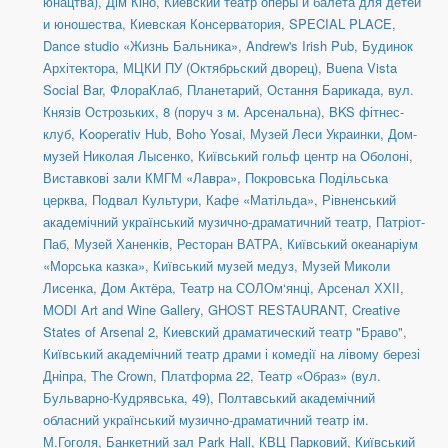
юнацтва)
,
Дім Кіно
,
Киевский театр оперы и балета для детей
и юношества
,
Киевская Консерватория
,
SPECIAL PLACE
,
Dance studio «Жизнь Бальника»
,
Andrew's Irish Pub
,
Будинок
Архітектора
,
МЦКИ ПУ (Октябрьский дворец)
,
Buena Vista
Social Bar
,
ФлораКлаб
,
Планетарий
,
Остання Барикада
,
вул.
Князів Острозьких, 8 (поруч з м. Арсенальна)
,
BKS фітнес-
клуб
,
Kooperativ Hub
,
Boho Yosai
,
Музей Леси Украинки
,
Дом-
музей Николая Лысенко
,
Київський гольф центр на Оболоні
,
Виставкові зали КМГМ «Лавра»
,
Покровська Подільська
церква
,
Подвал Культури
,
Кафе «Матільда»
,
Рівненський
академічний український музично-драматичний театр
,
Патріот-
Паб
,
Музей Ханенків
,
Ресторан ВАТРА
,
Київський океанаріум
«Морська казка»
,
Київський музей медуз
,
Музей Миколи
Лисенка
,
Дом Актёра
,
Театр на СОЛОм‘янці
,
Арсенал ХХІІ
,
MODI Art and Wine Gallery
,
GHOST RESTAURANT
,
Creative
States of Arsenal 2
,
Киевский драматический театр "Браво"
,
Київський академічний театр драми і комедії на лівому березі
Дніпра
,
The Crown
,
Платформа 22
,
Театр «Образ» (вул.
Бульварно-Кудрявська, 49)
,
Полтавський академічний
обласний український музично-драматичний театр ім.
М.Гоголя
,
Банкетний зал Park Hall, КВЦ Парковий
,
Київський