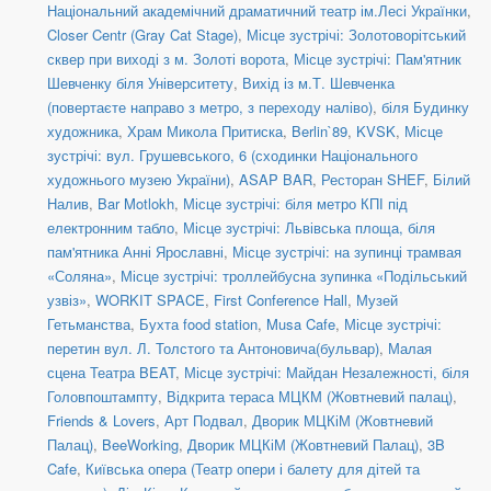
Національний академічний драматичний театр ім.Лесі Українки
,
Closer Centr (Gray Cat Stage)
,
Місце зустрічі: Золотоворітський
сквер при виході з м. Золоті ворота
,
Місце зустрічі: Пам'ятник
Шевченку біля Університету
,
Вихід із м.Т. Шевченка
(повертаєте направо з метро, з переходу наліво)
,
біля Будинку
художника
,
Храм Микола Притиска
,
Berlin`89
,
KVSK
,
Місце
зустрічі: вул. Грушевського, 6 (сходинки Національного
художнього музею України)
,
ASAP BAR
,
Ресторан SHEF
,
Білий
Налив
,
Bar Motlokh
,
Місце зустрічі: біля метро КПІ під
електронним табло
,
Місце зустрічі: Львівська площа, біля
пам'ятника Анні Ярославні
,
Місце зустрічі: на зупинці трамвая
«Соляна»
,
Місце зустрічі: троллейбусна зупинка «Подільський
узвіз»
,
WORKIT SPACE
,
First Conference Hall
,
Музей
Гетьманства
,
Бухта food station
,
Musa Cafe
,
Місце зустрічі:
перетин вул. Л. Толстого та Антоновича(бульвар)
,
Малая
сцена Театра BEAT
,
Місце зустрічі: Майдан Незалежності, біля
Головпоштампту
,
Відкрита тераса МЦКМ (Жовтневий палац)
,
Friends & Lovers
,
Арт Подвал
,
Дворик МЦКіМ (Жовтневий
Палац)
,
BeeWorking
,
Дворик МЦКіМ (Жовтневий Палац)
,
3B
Cafe
,
Київська опера (Театр опери і балету для дітей та