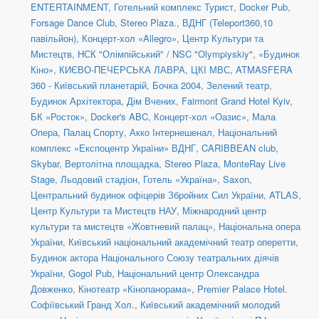
ENTERTAINMENT
,
Готельний комплекс Турист
,
Docker Pub
,
Forsage Dance Club
,
Stereo Plaza.
,
ВДНГ (Teleport360,10
павільйон)
,
Концерт-хол «Allegro»
,
Центр Культури та
Мистецтв
,
НСК "Олімпійський" / NSC "Olympiyskiy"
,
«Будинок
Кіно»
,
КИЄВО-ПЕЧЕРСЬКА ЛАВРА
,
ЦКІ МВС
,
ATMASFERA
360 - Київський планетарій
,
Бочка 2004
,
Зелений театр
,
Будинок Архітектора
,
Дім Вчених
,
Fairmont Grand Hotel Kyiv
,
БК «Росток»
,
Docker's ABC
,
Концерт-хол «Оазис»
,
Мала
Опера
,
Палац Спорту
,
Акко Інтернешенал
,
Національний
комплекс «Експоцентр України» ВДНГ
,
CARIBBEAN club
,
Skybar
,
Вертолітна площадка
,
Stereo Plaza
,
MonteRay Live
Stage
,
Льодовий стадіон
,
Готель «Україна»
,
Saxon
,
Центральний будинок офіцерів Збройних Сил України
,
ATLAS
,
Центр Культури та Мистецтв НАУ
,
Міжнародний центр
культури та мистецтв «Жовтневий палац»
,
Національна опера
України
,
Київський національний академічний театр оперетти
,
Будинок актора Національного Союзу театральних діячів
України
,
Gogol Pub
,
Національний центр Олександра
Довженко
,
Кінотеатр «Кінопанорама»
,
Premier Palace Hotel.
Софіївський Гранд Хол.
,
Київський академічний молодий