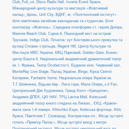
Club_Full_v4
,
Disco Radio Hall
,
Inveria Event Space
,
Міжнародний центр культури та мистецтв «Жовтневий
палац»_бронь
,
Unit Сity
,
ВДНГ
,
м. «Політехнічний інститут»
біля пам'ятника загиблим викладачам та студентам
,
Біля
кінотеатру «Жовтень»
,
Середина платформи ст. героїв Дніпра
,
Маячок Beach Club
,
Сцена 6
,
Пішохідний міст на острові
Труханів
,
Indigo Club
,
Початок: кут Бехтерівського провулка та
вулиці Січових стрільців
,
Regent Hill
,
Центр Культури та
Мистецтв МВС України
,
КВЦ Парковий
,
Golden Gate
,
Бізнес-
центр Башта 5
,
Національний академічний драматичний театр
ім. І. Франка
,
Театр Особистості
,
Будинок кіно. Червоний зал
,
MonteRay Live Stage
,
Палац України
,
Bingo
,
Кірха Святої
Катерини
,
Fantastic home
,
Національна опера України ім.
Т.Г.Шевченка
,
Відьма бар - Лиса гора
,
Мала Опера_v.2 Fan
,
Центральний Дім Художника
,
Гранд-Холл «Хрещатик»
,
Академія ДПЕК
,
ЦКІ НАУ
,
ТРЦ Lavina Mall
,
Київський
академічний театр юного глядача на Липках.
,
ЄКЦ «Краків»
мала зала 1-й поверх
,
Klitschko Expo
,
Київська фортеця
,
Attic
Space
,
Пам'ятник Г. Сковороді, Контрактова пл.
,
Місце зустрічі
готель «Прем'єр Палас»
,
Місце зустрічі вихід з метро
Політехнічний інститут
,
Місце зустрічі центральний вхід до