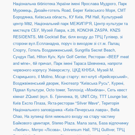
Національна бібліотека України імені Ярослава Мудрого
,
Парк
Муромець
,
Дизайн-готель Road
,
Берег Київського Моря
,
СМТ
Бородянка, Київська область
,
КУ Київ
,
PM Hall
,
Культурний
центр М82
,
Національний парк МЕЖИГІР'Я
,
Центр культури та
мистецтв СБУ
,
Музей Лавра, к.26
,
KONCHA ZASPA. KNZS
RESIDENTS
,
M8 Cocktail Bar
,
біля входу до ТРЦ Гулівер, зі
сторони вул.Еспланадна, поруч із виходом зі ст.м. Палац
Спорту
,
Готель Воздвиженський
,
Sungrilla Secret Beach
,
Сундук Паб
,
Hilton Kyiv
,
Kyiv Golf Center
,
Ресторан «BEEF meat
and wine»
,
6й причал
,
Парк імені Тараса Шевченка, напроти
червоного корпусу Універсисту
,
ЦКД КНУБА
,
Музей М.
Старицького
,
il Molino
,
Місце старту: яхт-клуб «Крейсерський»
,
Возджвіженський дворик
,
Кінотеатр "Київська Русь"
,
Курені
,
Підвал Культури
,
Octo tower
,
Теплохід «Монблан»
,
Сеть квест
кімнат ZQuest (вул. Б. Грінченка, 9)
,
UNIT.City
,
TTT Lounge bar
,
Київ Експо Плаза
,
Яхта-ресторан "Silver Wave"
,
Територія
Національного заповідника «Київ-Печерська лавра»
,
Bella
Chao
,
На зупинці біля нижнього входу на стару частину
Байкового цвинтаря
,
Stereo Plaza. Мала зала
,
База відпочинку
«Любич»
,
Метро «Лісова»
,
Universum Hall
,
ТРЦ Gulliver
,
ТРЦ