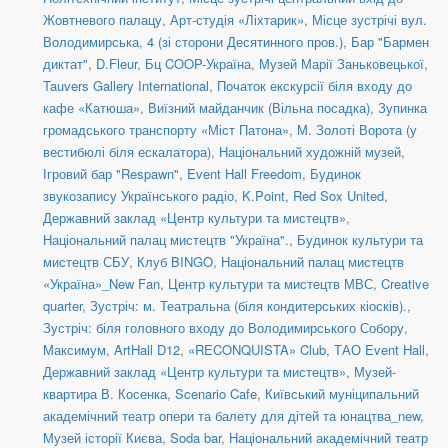
Жовтневого палацу
,
Арт-студія «Ліхтарик»
,
Місце зустрічі вул.
Володимирська, 4 (зі сторони Десятинного пров.)
,
Бар "Бармен
диктат"
,
D.Fleur
,
Бц COOP-Україна
,
Музей Марії Заньковецької
,
Tauvers Gallery International
,
Початок екскурсії біля входу до
кафе «Катюша»
,
Виїзний майданчик (Вільна посадка)
,
Зупинка
громадського транспорту «Міст Патона»
,
М. Золоті Ворота (у
вестибюлі біля ескалатора)
,
Національний художній музей
,
Ігровий бар "Respawn"
,
Event Hall Freedom
,
Будинок
звукозапису Українського радіо
,
K.Point
,
Red Sox United
,
Державний заклад «Центр культури та мистецтв»
,
Національний палац мистецтв "Україна".
,
Будинок культури та
мистецтв СБУ
,
Клуб BINGO
,
Національний палац мистецтв
«Україна»_New Fan
,
Центр культури та мистецтв МВС
,
Creative
quarter
,
Зустріч: м. Театральна (біля кондитерських кіосків).
,
Зустріч: біля головного входу до Володимирського Собору
,
Максимум
,
ArtHall D12
,
«RECONQUISTA» Club
,
ТАО Event Hall
,
Державний заклад «Центр культури та мистецтв»
,
Музей-
квартира В. Косенка
,
Scenario Cafe
,
Київський муніципальний
академічний театр опери та балету для дітей та юнацтва_new
,
Музей історії Києва
,
Soda bar
,
Національний академічний театр