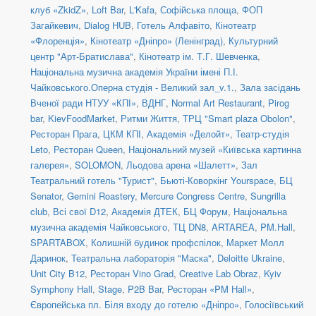
клуб «ZkidZ»
,
Loft Bar
,
L'Kafa
,
Софійська площа
,
ФОП
Загайкевич
,
Dialog HUB
,
Готель Алфавіто
,
Кінотеатр
«Флоренція»
,
Кінотеатр «Дніпро» (Ленінград)
,
Культурний
центр "Арт-Братислава"
,
Кінотеатр ім. Т.Г. Шевченка
,
Національна музична академія України імені П.І.
Чайковського.Оперна студія - Великий зал_v.1.
,
Зала засідань
Вченої ради НТУУ «КПІ»
,
ВДНГ
,
Normal Art Restaurant
,
Pirog
bar
,
KievFoodMarket
,
Ритми Життя
,
ТРЦ "Smart plaza Obolon"
,
Ресторан Прага
,
ЦКМ КПІ
,
Академія «Делойт»
,
Театр-студія
Leto
,
Ресторан Queen
,
Національний музей «Київська картинна
галерея»
,
SOLOMON
,
Льодова арена «Шалетт»
,
Зал
Театральний готель "Турист"
,
Бьюті-Коворкінг Yourspace
,
БЦ
Senator
,
Gemini Roastery
,
Mercure Congress Centre
,
Sungrilla
club
,
Всі свої D12
,
Академія ДТЕК
,
БЦ Форум
,
Національна
музична академія Чайковського
,
ТЦ DN8
,
ARTAREA
,
PM.Hall
,
SPARTABOX
,
Колишній будинок профспілок
,
Маркет Молл
Даринок
,
Театральна лабораторія "Маска"
,
Deloitte Ukraine
,
Unit City B12
,
Ресторан Vino Grad
,
Creative Lab Obraz
,
Kyiv
Symphony Hall
,
Stage
,
P2B Bar
,
Ресторан «PM Hall»
,
Європейська пл. Біля входу до готелю «Дніпро»
,
Голосіївський