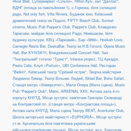
River Mall
,
Супермаркет «Сільпо»
,
Hilton Kyiv, зал "Даллас"
,
ВДНГ (площа за павільйоном 1)
,
с.Горенка, біля селищної
ради
,
Not only fish
,
Villa Riviera
,
Будинок кіно
,
Київський
драматичний театр на Подолі
,
FIFTY Beach Club
,
Sunset
cinema
,
Music Pub Pepper's Club
,
Pepper's Club
,
Клавдієво-
Тарасове, майдан біля селищної Ради
,
Немішаєве, біля
будинку культури
,
КВЦ «Парковий»
,
Бар «М69»
,
Hookah Love
,
Carnegie Resto Bar
,
DoskaBar
,
Театр ім.Н.В.Гоголя
,
Opera Music
Hall
,
Bar KYIVSKYI
,
Вождеженський Concert Hall
,
Зал
"Театральний" готелю "Турист"
,
Intense project
,
ТЦ Аркадія,
Pesto Cafe
,
Клуб «Portum»
,
UBI Conference Hall
,
Ресторан
"Belkin"
,
Київський театр "Срібний острів". Творча майстерня
Людмили Лимар
,
Театр Вільних Людей
,
Sklad Bar
,
Boho Safari
,
Станція метро «Університет»
,
Мала Опера (Мала сцена)
,
Music
Pub "Pepper's Club"
,
Mario
,
ARSENAL XXII
,
Актова зала 4-го
корпусу КНУТД
,
Місце зустрічі: пам'ятник Григорію Сковороді
на Контрактовій пл. (станція метро «Контрактова площа»)
,
Актова зала КНУТД
,
Мала сцена Театру BEAT
,
Aventurier Club
,
Школа акторської майстерності «EUPHORIA»
,
Місце зустрічі:
ст.м. Арсенальна біля пам'ятника українським
військовослужбовцям (пушка)
,
Місце зустрічі: вул. Хрещатик,