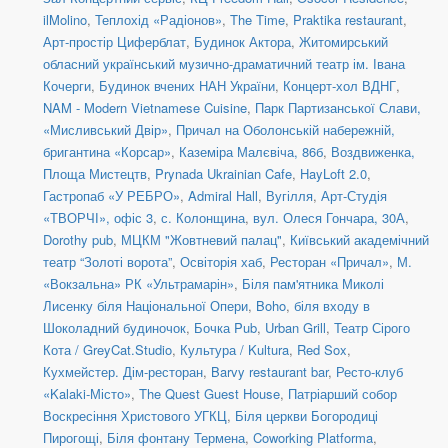
ilMolino
,
Теплохід «Радіонов»
,
The Time
,
Praktika restaurant
,
Арт-простір Циферблат
,
Будинок Актора
,
Житомирський
обласний український музично-драматичний театр ім. Івана
Кочерги
,
Будинок вчених НАН України
,
Концерт-хол ВДНГ
,
NAM - Modern Vietnamese Cuisine
,
Парк Партизанської Слави,
«Мисливський Двір»
,
Причал на Оболонській набережній,
бригантина «Корсар»
,
Каземіра Малєвіча, 86б
,
Воздвиженка,
Площа Мистецтв
,
Prynada Ukrainian Cafe
,
HayLoft 2.0
,
Гастропаб «У РЕБРО»
,
Admiral Hall
,
Вугілля
,
Арт-Студія
«ТВОРЧІ», офіс 3
,
с. Колонщина
,
вул. Олеся Гончара, 30А
,
Dorothy pub
,
МЦКМ "Жовтневий палац"
,
Київський академічний
театр “Золоті ворота”
,
Освіторія хаб
,
Ресторан «Причал»
,
М.
«Вокзальна» РК «Ультрамарін»
,
Біля пам'ятника Миколі
Лисенку біля Національної Опери
,
Boho
,
біля входу в
Шоколадний будиночок
,
Бочка Pub
,
Urban Grill
,
Театр Сірого
Кота / GreyCat.Studio
,
Культура / Kultura
,
Red Sox
,
Кухмейстер. Дім-ресторан
,
Barvy restaurant bar
,
Ресто-клуб
«Kalaki-Місто»
,
The Quest Guest House
,
Патріарший собор
Воскресіння Христового УГКЦ
,
Біля церкви Богородиці
Пирогощі
,
Біля фонтану Термена
,
Coworking Platforma
,