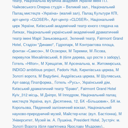
театр
,
Національна музична академія України імені П.І.
Чайковського.Оперна студія – Великий зал.
,
Національний
Палац мистецтв «Україна» (малий зал)
,
Палац Культури КПІ
,
арт-центр «CLOSER»
,
Арт-центр «CLOSER»
,
Національний
цирк України
,
Київський академічний театр юного глядача на
Липках
,
Національний український академічний драматичний
театр імені Марії Заньковецької
,
Зелений театр
,
Fairmont Grand
Hotel
,
Стадіон "Динамо"
,
Гідропарк
,
М Контрактова площа,
фонтан «Самсон»
,
М Осокорки
,
М Теремки
,
М Лісова
,
перевулок Михайлівський, 8 (біля дерева, що росте з забору)
,
Готель «Hilton»
,
М Хрещатик
,
М Арсенальна
,
м. Житомирська
,
INDIGO ambitious project
,
Fedoriv Hub
,
Кирилівська церква
,
М
Золоті ворота
,
М Видубичі
,
Андріївська церква
,
М Шулявська
,
Арт-завод Платформа.
,
Готель «Русь»
,
Український дім
,
Київський драматичний театр "Браво"
,
Fairmont Grand Hotel
Kyiv_312 місць
,
М Дніпро
,
М Іпподром
,
Національний палац
мистецтв Україна
,
вул. Десятинна, 12
,
БК «Більшовик»
,
БК ім.
Корольова
,
Південний залізничний вокзал
,
Національний
науково-природничий музей
,
Майстер-клас (вул. Бастіонна)
,
М
Університет
,
Музей ім. А. Пушкіна
,
President Hotel
,
Зустріч: м.
Золоті Ворота (біля пам'ятника Ярославу Мудрому).
,