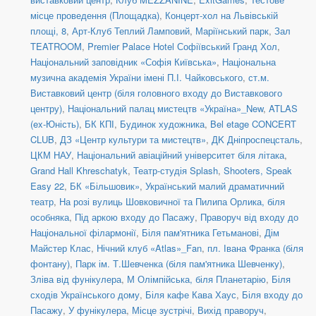
місце проведення (Площадка)
,
Концерт-хол на Львівській
площі, 8
,
Арт-Клуб Теплий Ламповий
,
Маріїнський парк
,
Зал
TEATROOM
,
Premier Palace Hotel Софіївський Гранд Хол
,
Національний заповідник «Софія Київська»
,
Національна
музична академія України імені П.І. Чайковського
,
ст.м.
Виставковий центр (біля головного входу до Виставкового
центру)
,
Національний палац мистецтв «Україна»_New
,
ATLAS
(ex-Юність)
,
БК КПІ
,
Будинок художника
,
Bel etage CONCERT
CLUB
,
ДЗ «Центр культури та мистецтв»
,
ДK Дніпроспецсталь
,
ЦКМ НАУ
,
Національний авіаційний університет біля літака
,
Grand Hall Khreschatyk
,
Театр-студія Splash
,
Shooters, Speak
Easy 22
,
БК «Більшовик»
,
Український малий драматичний
театр
,
На розі вулиць Шовковичної та Пилипа Орлика, біля
особняка
,
Під аркою входу до Пасажу
,
Праворуч від входу до
Національної філармонії
,
Біля пам'ятника Гетьманові
,
Дім
Майстер Клас
,
Нічний клуб «Atlas»_Fan
,
пл. Івана Франка (біля
фонтану)
,
Парк ім. Т.Шевченка (біля пам'ятника Шевченку)
,
Зліва від фунікулера
,
М Олімпійська, біля Планетарію
,
Біля
сходів Українського дому
,
Біля кафе Кава Хаус
,
Біля входу до
Пасажу
,
У фунікулера
,
Місце зустрічі
,
Вихід праворуч
,