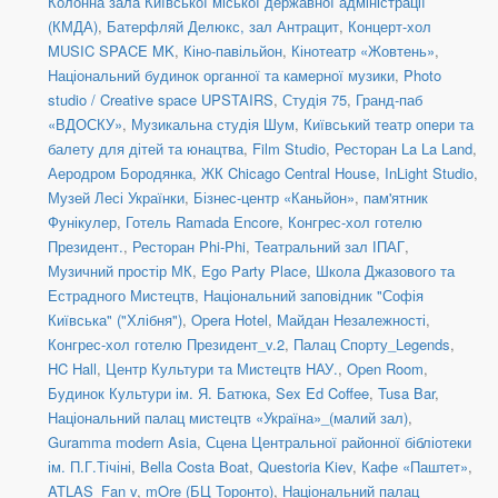
Колонна зала Київської міської державної адміністрації
(КМДА)
,
Батерфляй Делюкс, зал Антрацит
,
Концерт-хол
MUSIC SPACE MK
,
Кіно-павільйон
,
Кінотеатр «Жовтень»
,
Національний будинок органної та камерної музики
,
Photo
studio / Creative space UPSTAIRS
,
Студія 75
,
Гранд-паб
«ВДОСКУ»
,
Музикальна студія Шум
,
Київський театр опери та
балету для дітей та юнацтва
,
Film Studio
,
Ресторан La La Land
,
Аеродром Бородянка
,
ЖК Chicago Central House
,
InLight Studio
,
Музей Лесі Українки
,
Бізнес-центр «Каньйон»
,
пам'ятник
Фунікулер
,
Готель Ramada Encore
,
Конгрес-хол готелю
Президент.
,
Ресторан Phi-Phi
,
Театральний зал ІПАГ
,
Музичний простір МК
,
Ego Party Place
,
Школа Джазового та
Естрадного Мистецтв
,
Національний заповідник "Софія
Київська" ("Хлібня")
,
Opera Hotel
,
Майдан Незалежності
,
Конгрес-хол готелю Президент_v.2
,
Палац Спорту_Legends
,
HC Hall
,
Центр Культури та Мистецтв НАУ.
,
Open Room
,
Будинок Культури ім. Я. Батюка
,
Sex Ed Coffee
,
Tusa Bar
,
Національний палац мистецтв «Україна»_(малий зал)
,
Guramma modern Asia
,
Сцена Центральної районної бібліотеки
ім. П.Г.Тічіні
,
Bella Costa Boat
,
Questoria Kiev
,
Кафе «Паштет»
,
ATLAS_Fan v
,
mOre (БЦ Торонто)
,
Національний палац