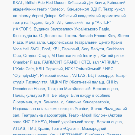
КХАТ
,
British Pub Red Queen
,
Київський Дім Книги
,
Київський
академічний театр "Колесо"
,
Концерт-хол ВДНГ
,
Театр кукол
на лівому березі Дніпра
,
Київський академічний драматичний
театр на Подолі
,
Клуб ТАТ
,
Київський Театр "АКТЕР"
("АКТОР")
,
Будинок Звукозапису Українського Радіо
,
Кіностудія ім. О. Довженка
,
Готель Ramada Encore Kiev
,
Stereo
Plaza. Мала зала
,
Європейський Театральний Центр Краків
,
VocalHall SVOI
,
Roof
,
КВЦ Парковий
,
Sory Бабуся
,
Caribbean
Club
,
Стадіон Старт
,
М Політехнічний Інститут
,
Житній ринок
,
Chamber Plaza
,
FAIRMONT GRAND HOTEL зал "ATRIUM"
,
L`Kafa Cafe
,
КВЦ Парковий
,
НСК "Олімпійський" / NSC
"Olympiyskiy"
,
Річковий вокзал
,
''ATLAS
,
БЦ Леонардо
,
Театр-
студія Тисячоліття
,
МЦКМ ПУ (Жовтневий палац)
,
CHI by
Decadence House
,
Театр на Михайлівській, Верхня сцена
,
Палац культури КПІ
,
Bel etage
,
Біля входу в особняк
Лібермана, вул. Банкова, 2
,
Київська Консерваторія
,
Національна спілка композиторів України
,
Stereo Plaza_малий
зал
,
Театральна лабораторія
,
Театр «МежIIIКолон» (Актова
зала КИСІТ КНЕУ)
,
Новий український театр, Верхня сцена
,
ATLAS
,
ТМЦ Краків
,
Театр «Сузір'я»
,
Міжнародний
виставковий центр
,
Клуб MEZZANINE
,
ExitGames
,
Тестове