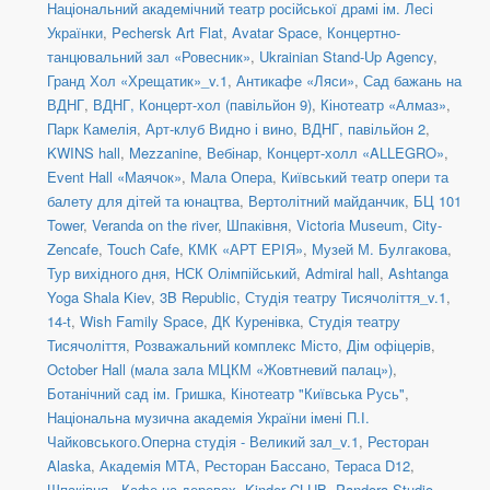
Національний академічний театр російської драмі ім. Лесі
Українки
,
Pechersk Art Flat
,
Avatar Space
,
Концертно-
танцювальний зал «Ровесник»
,
Ukrainian Stand-Up Agency
,
Гранд Хол «Хрещатик»_v.1
,
Антикафе «Ляси»
,
Сад бажань на
ВДНГ
,
ВДНГ, Концерт-хол (павільйон 9)
,
Кінотеатр «Алмаз»
,
Парк Камелія
,
Арт-клуб Видно і вино
,
ВДНГ, павільйон 2
,
KWINS hall
,
Mezzanine
,
Вебінар
,
Концерт-холл «ALLEGRO»
,
Event Hall «Маячок»
,
Мала Опера
,
Київський театр опери та
балету для дітей та юнацтва
,
Вертолітний майданчик
,
БЦ 101
Tower
,
Veranda on the river
,
Шпаківня
,
Victoria Museum
,
City-
Zencafe
,
Touch Cafe
,
КМК «АРТ ЕРІЯ»
,
Музей М. Булгакова
,
Тур вихідного дня
,
НСК Олімпійський
,
Admiral hall
,
Ashtanga
Yoga Shala Kiev
,
3B Republic
,
Студія театру Тисячоліття_v.1
,
14-t
,
Wish Family Space
,
ДК Куренівка
,
Студія театру
Тисячоліття
,
Розважальний комплекс Місто
,
Дім офіцерів
,
October Hall (мала зала МЦКМ «Жовтневий палац»)
,
Ботанічний сад ім. Гришка
,
Кінотеатр "Київська Русь"
,
Національна музична академія України імені П.І.
Чайковського.Оперна студія - Великий зал_v.1
,
Ресторан
Alaska
,
Академія МТА
,
Ресторан Бассано
,
Тераса D12
,
Шпаківня - Кафе на деревах
,
Kinder CLUB
,
Pandora Studio
,