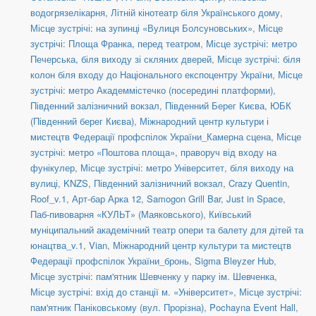
водогрязелікарня
,
Літній кінотеатр біля Українського дому
,
Місце зустрічі: на зупинці «Вулиця Болсуновських»
,
Місце
зустрічі: Площа Франка, перед театром
,
Місце зустрічі: метро
Печерська, біля виходу зі скляних дверей
,
Місце зустрічі: біля
колон біля входу до Національного експоцентру України
,
Місце
зустрічі: метро Академмістечко (посередині платформи)
,
Південний залізничний вокзал
,
Південний Берег Києва
,
ЮБК
(Південний берег Києва)
,
Міжнародний центр культури і
мистецтв Федерації профспілок України_Камерна сцена
,
Місце
зустрічі: метро «Поштова площа», праворуч від входу на
фунікулер
,
Місце зустрічі: метро Університет, біля виходу на
вулиці
,
KNZS
,
Південний залізничний вокзал
,
Crazy Quentin
,
Roof_v.1
,
Арт-бар Арка 12
,
Samogon Grill Bar
,
Just in Space
,
Паб-пивоварня «КУЛЬТ» (Маяковського)
,
Київський
муніципальний академічний театр опери та балету для дітей та
юнацтва_v.1
,
Vian
,
Міжнародний центр культури та мистецтв
Федерації профспілок України_бронь
,
Sigma Bleyzer Hub
,
Місце зустрічі: пам'ятник Шевченку у парку ім. Шевченка
,
Місце зустрічі: вхід до станції м. «Університет»
,
Місце зустрічі:
пам'ятник Паніковському (вул. Прорізна)
,
Pochayna Event Hall
,