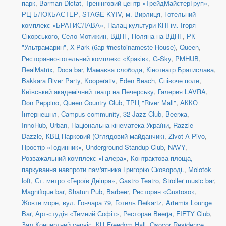
парк
,
Barman Dictat
,
Тренінговий центр «ТрейдМайстерГруп»
,
РЦ БЛОКБАСТЕР
,
STAGE KYIV
,
м. Вирлиця
,
Готельний
комплекс «БРАТИСЛАВА»
,
Палац культури КПІ ім. Ігоря
Сікорського
,
Село Мотижин
,
ВДНГ, Поляна на ВДНГ
,
РК
"Ультрамарин"
,
X-Park (бар #nestoinameste House)
,
Queen
,
Ресторанно-готельний комплекс «Краків»
,
G-Sky
,
PMHUB
,
RealMatrix
,
Doca bar
,
Мамаєва слобода
,
Кінотеатр Братислава
,
Bakkara River Party
,
Kooperativ
,
Eden Beach
,
Співоче поле
,
Київський академічний театр на Печерську
,
Галерея LAVRA
,
Don Peppino
,
Queen Country Club
,
ТРЦ "River Mall"
,
АККО
Інтернешнл
,
Campus community
,
32 Jazz Club
,
Beerжа
,
InnoHub
,
Urban
,
Національна кінематека України
,
Razzle
Dazzle
,
КВЦ Парковий (Оглядовий майданчик)
,
Zivot A Pivo
,
Простір «Годинник»
,
Underground Standup Club
,
NAVY
,
Розважальний комплекс «Галера»
,
Контрактова площа,
паркування навпроти пам'ятника Григорію Сковороді.
,
Molotok
loft
,
Ст. метро «Героїв Дніпра»
,
Gastro Teatro
,
Stroller music bar
,
Magnifique bar
,
Shatun Pub
,
Barbeer
,
Ресторан «Gustoso»
,
Жовте море
,
вул. Гончара 79
,
Готель Reikartz
,
Artemis Lounge
Bar
,
Арт-студія «Темний Софіт»
,
Ресторан Beerja
,
FIFTY Club
,
Зал Концертний сервіс
,
КЦ Freedom Hall
,
Osocor Residence
,