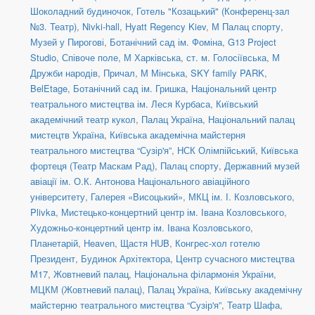
Шоколадний будиночок
,
Готель "Козацький" (Конференц-зал
№3. Театр)
,
Nivki-hall
,
Hyatt Regency Kiev
,
М Палац спорту
,
Музей у Пирогові
,
Ботанічний сад ім. Фоміна
,
G13 Project
Studio
,
Співоче поле
,
М Харківська
,
ст. м. Голосіївська
,
М
Дружби народів
,
Причал
,
М Мінська
,
SKY family PARK
,
BelEtage
,
Ботанічний сад ім. Гришка
,
Національний центр
театрального мистецтва ім. Леся Курбаса
,
Київський
академічний театр кукол
,
Палац Україна
,
Національний палац
мистецтв Україна
,
Київська академічна майстерня
театрального мистецтва “Сузір'я”
,
НСК Олімпійський
,
Київська
фортеця (Театр Маскам Рад)
,
Палац спорту
,
Державний музей
авіації ім. О.К. Антонова Національного авіаційного
університету
,
Галерея «Висоцький»
,
МКЦ ім. І. Козловського
,
Plivka
,
Мистецько-концертний центр ім. Івана Козловського
,
Художньо-концертний центр ім. Івана Козловського
,
Планетарій
,
Heaven
,
Щастя HUB
,
Конгрес-хол готелю
Президент
,
Будинок Архітектора
,
Центр сучасного мистецтва
М17
,
Жовтневий палац
,
Національна філармонія України
,
МЦКМ (Жовтневий палац)
,
Палац Україна
,
Київську академічну
майстерню театрального мистецтва “Сузір'я”
,
Театр Шафа
,