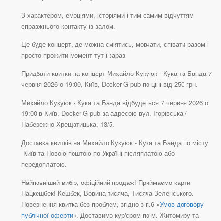
З характером, емоціями, історіями і тим самим відчуттям
справжнього контакту із залом.
Це буде концерт, де можна сміятись, мовчати, співати разом і
просто прожити момент тут і зараз
Придбати квитки на концерт Михайло Кукуюк - Кука та Банда 7
червня 2026 о 19:00, Київ, Docker-G pub по ціні від 250 грн.
Михайло Кукуюк - Кука та Банда відбудеться 7 червня 2026 о
19:00 в Київ, Docker-G pub за адресою вул. Ігорівська /
Набережно-Хрещатицька, 13/5.
Доставка квитків на Михайло Кукуюк - Кука та Банда по місту
Київ та Новою поштою по Україні післяплатою або
передоплатою.
Найповніший вибір, офіційний продаж! Приймаємо карти
Нацкешбек! Кешбек, Вовина тисяча, Тисяча Зеленського.
Повернення квитка без проблем, згідно з п.6 «
Умов договору
публічної оферти
». Доставимо кур'єром по м. Житомиру та