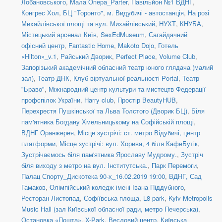
Лобановського
,
Мала Опера_Parter
,
Павільйон №1 ВДНГ
,
Конгрес Хол
,
БЦ "Торонто"
,
м. Видубичі - автостанція
,
На розі
Михайлівської площі та вул. Михайлівський
,
НУХТ
,
КНУБА
,
Містецький арсенал Київ
,
SexEdMuseum
,
Сагайдачний
офісний центр
,
Fantastic Home
,
Makoto Dojo
,
Готель
«Hilton»_v.1
,
Райський Дворик
,
Perfect Place
,
Volume Club
,
Запорізький академічний обласний театр юного глядача (малий
зал)
,
Театр ДНК
,
Клуб віртуальної реальності Portal
,
Театр
"Браво"
,
Міжнародний центр культури та мистецтв Федерації
профспілок України
,
Harry club
,
Простір BeautyHUB
,
Перехрестя Пушкінської та Льва Толстого (Дворик БЦ)
,
Біля
пам'ятника Богдану Хмельницькому на Софійській площі
,
ВДНГ Оранжерея
,
Місце зустрічі: ст. метро Відубичі, центр
платформи
,
Місце зустрічі: вул. Хорива, 4 біля КафеБутік
,
Зустрічаємось біля пам'ятника Ярославу Мудрому.
,
Зустріч
біля виходу з метро на вул. Інститутська.
,
Парк Перемоги
,
Палац Спорту_Дискотека 90-х_16.02.2019 19:00
,
ВДНГ, Сад
Гамаков
,
Олімпійський коледж імені Івана Піддубного
,
Ресторан Листопад
,
Софіївська площа
,
L8 park
,
Kyiv Metropolis
Music Hall (зал Київської обласної ради, метро Печерська)
,
Остановка «Пошта»
,
X-Park
,
Весловий центр
,
Київська