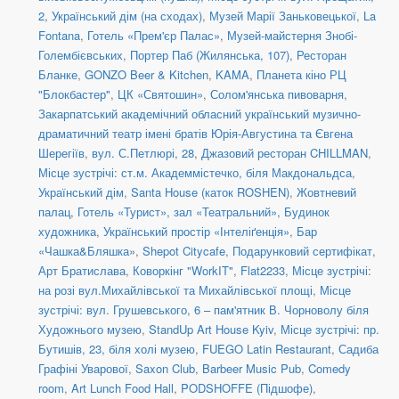
2, Український дім (на сходах)
,
Музей Марії Заньковецької
,
La
Fontana
,
Готель «Прем'єр Палас»
,
Музей-майстерня Знобі-
Голембієвських
,
Портер Паб (Жилянська, 107)
,
Ресторан
Бланке
,
GONZO Beer & Kitchen
,
KAMA
,
Планета кіно РЦ
"Блокбастер"
,
ЦК «Святошин»
,
Солом'янська пивоварня
,
Закарпатський академічний обласний український музично-
драматичний театр імені братів Юрія-Августина та Євгена
Шерегіїв
,
вул. С.Петлюрі, 28
,
Джазовий ресторан CHILLMAN
,
Місце зустрічі: ст.м. Академмістечко, біля Макдональдса
,
Український дім
,
Santa House (каток ROSHEN)
,
Жовтневий
палац
,
Готель «Турист», зал «Театральний»
,
Будинок
художника
,
Український простір «Інтеліґенція»
,
Бар
«Чашка&Бляшка»
,
Shepot Citycafe
,
Подарунковий сертифікат
,
Арт Братислава
,
Коворкінг "WorkIT"
,
Flat2233
,
Місце зустрічі:
на розі вул.Михайлівської та Михайлівської площі
,
Місце
зустрічі: вул. Грушевського, 6 – пам'ятник В. Чорноволу біля
Художнього музею
,
StandUp Art House Kyiv
,
Місце зустрічі: пр.
Бутишів, 23, біля холі музею
,
FUEGO Latin Restaurant
,
Садиба
Графіні Уварової
,
Saxon Club
,
Barbeer Music Pub
,
Comedy
room
,
Art Lunch Food Hall
,
PODSHOFFE (Підшофе)
,