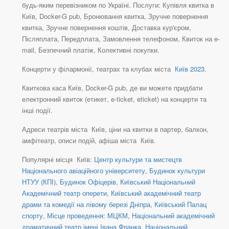
будь-яким перевізником по Україні. Послуги: Купівля квитка в
Київ, Docker-G pub, Бронювання квитка, Зручне повернення
квитка, Зручне повернення коштів, Доставка кур'єром,
Післяплата, Передплата, Замовлення телефоном, Квиток на e-
mail, Безпечний платіж, Колективні покупки.
Концерти у філармонії, театрах та клубах міста
Київ 2023
.
Квиткова каса Київ, Docker-G pub, де ви можете придбати
електронний квиток (етикет, e-ticket, eticket) на концерти та
інші події.
Адреси театрів міста Київ, ціни на квитки в партер, балкон,
амфітеатр, описи подій, афіша міста Київ.
Популярні місця Київ:
Центр культури та мистецтв
Національного авіаційного університету
,
Будинок культури
НТУУ (КПІ)
,
Будинок Офіцерів
,
Київський Національний
Академічний театр оперети
,
Київський академічний театр
драми та комедії на лівому березі Дніпра
,
Київський Палац
спорту
,
Місце проведення: МЦКМ
,
Національний академічний
драматичний театр імені Івана Франка
,
Національний