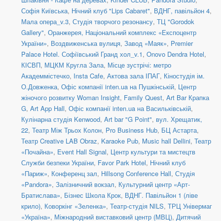
Софія Київська
,
Нічний клуб "Lips Cabaret"
,
ВДНГ, павільйон 4
,
Мала опера_v.3
,
Студія творчого резонансу
,
ТЦ "Gorodok
Gallery"
,
Оранжерея, Національний комплекс «Експоцентр
України»
,
Воздвиженська вулиця
,
Завод «Маяк»
,
Premier
Palace Hotel. Софіївський Гранд хол_v.1
,
Onovo Dendra Hotel
,
КІСВП
,
МЦКМ Кругла Зала
,
Місце зустрічі: метро
Академмістечко
,
Insta Cafe
,
Актова зала ІПАГ
,
Кіностудія ім.
О.Довженка
,
Офіс компанії inten.ua на Пушкінській
,
Центр
жіночого розвитку Woman Insight
,
Family Quest
,
Art Bar Крапка
G
,
Art App Hall
,
Офіс компанії inten.ua на Васильківській
,
Кулінарна студія Kenwood
,
Art bar "G Point"
,
вул. Хрещатик,
22
,
Театр Між Трьох Колон
,
Pro Business Hub
,
БЦ Астарта
,
Театр Creative LAB Obraz
,
Karaoke Pub
,
Music hall Dellini
,
Театр
«Почайна»
,
Event Hall Signal
,
Центр культури та мистецтв
Служби безпеки України
,
Favor Park Hotel
,
Нічний клуб
«Париж»
,
Конференц зал
,
Hillsong Conference Hall
,
Студія
«Pandora»
,
Залізничний вокзал
,
Культурний центр «Арт-
Братислава»
,
Бізнес Школа Крок
,
ВДНГ. Павільйон 1 (ліве
крило)
,
Коворкінг «Зеленка»
,
Театр-студія NILS
,
ТРЦ Універмаг
«Україна»
,
Міжнародний виставковий центр (МВЦ)
,
Дитячий