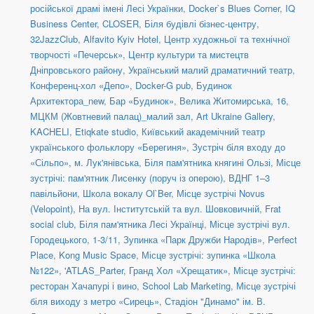
російської драмі імені Лесі Українки
,
Docker`s Blues Corner
,
IQ
Business Center
,
CLOSER
,
Біля будівлі бізнес-центру
,
32JazzClub
,
Alfavito Kyiv Hotel
,
Центр художньої та технічної
творчості «Печерськ»
,
Центр культури та мистецтв
Дніпровського району
,
Український малий драматичний театр
,
Конференц-хол «Депо»
,
Docker-G pub
,
Будинок
Архитектора_new
,
Бар «Будинок»
,
Велика Житомирська, 16
,
МЦКМ (Жовтневий палац)_малий зал
,
Art Ukraine Gallery
,
KACHELI
,
Etiqkate studio
,
Київський академічний театр
українського фольклору «Берегиня»
,
Зустріч біля входу до
«Сільпо», м. Лук'янівська
,
Біля пам'ятника княгині Ользі
,
Місце
зустрічі: пам'ятник Лисенку (поруч із оперою)
,
ВДНГ 1–3
павільйони
,
Школа вокалу Ol`Ber
,
Місце зустрічі Novus
(Velopoint)
,
На вул. Інститутській та вул. Шовковичній
,
Frat
social сlub
,
Біля пам'ятника Лесі Українці
,
Місце зустрічі вул.
Городецького, 1-3/11
,
Зупинка «Парк Дружби Народів»
,
Perfect
Place
,
Kong Music Space
,
Місце зустрічі: зупинка «Школа
№122»
,
'ATLAS_Parter
,
Гранд Хол «Хрещатик»
,
Місце зустрічі:
ресторан Хачапурі і вино
,
School Lab Marketing
,
Місце зустрічі
біля виходу з метро «Сирець»
,
Стадіон "Динамо" ім. В.