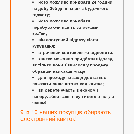
його можливо придбати 24 години
на добу 365 днів на рік з будь-якого
гаджету;
його можливо придбати,
перебуваючи навіть за межами
країни;
він доступний відразу після
купування;
втрачений квиток легко відновити;
квитки можливо придбати відразу,
як тільки вони з'явилися у продажу,
обравши найкращі місця;
для проходу на захід достатньо
показати лише штрих-код квитка;
ви берете участь в економії
паперу, зберіганні лісу і йдете в ногу з
часом!
9 із 10 наших покупців обирають
електронний квиток!