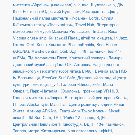
мистецтв «Україна»_(малий зал)_v.2
,
вул. Шулявська 5
,
Дім
Кіно
,
Ресторан «Одеський Бульвар»
,
Ресторан Гольфіст
,
Національний палац мистецтв «Україна»_Lords
,
Студія
Київського театру «Тисячоліття»
,
Travel Hub
,
Літературно-
меморіальний музей Максима Рильського
,
In-Jazz
,
Rosa
Victoria cruise ship
,
Київський Палац дітей та юнацтва
,
In Jazz
,
Готель Otel'
,
Квест Комплекс PhasmoPhobia
,
Beer House
(ARENA)
,
Marche central
,
Otel
,
ВДНГ, 19 павільйон
,
test-11-
02FM4
,
Під Асфальтом Пляж
,
Контактний зоопарк «Лемур»
,
Державний музей авіації ім. О.К. Антонова Національного
авіаційного університету (борт літака ІЛ-86)
,
Велика зала НМУ
ім.Богомольця
,
FreeGen Surf Cafe
,
Державний заклад «Центр
культури і мистецтв»_v.1
,
Галерея «Висоцький»
,
Мала
Опера_t
,
Парк «Наталка» (Оболонь)
,
Ігровий бар VR HUB
,
Галерея мистецтв «Лавра»
,
Вегетаріанський ресторан «Коло»
,
Hill bar
,
Alaska Kyiv
,
Main Hall
,
Центр розвитку людини Ритмі
Життя
,
Арт-бар ARKA12
,
Театр «Між Трьох Колон»
,
Музей
авіації
,
Tiki Surf Cafe
,
ТРЦ "Район" 2 поверх
,
ВДНГ,
Центральний Павільйон 1
,
Кіностудія
,
ВДНГ, 13-й павільйон
,
Tartoria
,
метро Житомирська, біля автосалону Інфініті
,