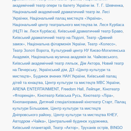
академічний театр опери та балету України ім. Т. Г. Шевченка
,
Національний академічний драматичний театр ім. Лесі
Українки
,
Національний палац мистецтв «Україна»
,
Національний центр театрального мистецтва ім. Леся Курбаса
(НЦТІ ім. Леся Курбаса)
,
Київський драматичний театр Браво
,
Київський драматичний театр на Подолі
,
Театр «Дивний
замок»
,
Національна філармонія України
,
Театр «Колесо»
,
Театр Золоті Ворота
,
Культурний центр НУ Києво-Могилянська
Академія
,
Національна музична академія ім. Чайковського
,
Київський академічний театр ляльок
,
Дім Актора
,
Новий театр
на Печерську
,
Український дім
,
ДЗ «Центр культури та
мистецтв»
,
Будинок вчених НАН України
,
Київський палац
дітей та юнацтва
,
Центр культури та мистецтв МВС України
,
ARENA ENTERTAINMENT
,
Freedom Hall
,
Лейпциг
,
Кінотеатр
«Флоренція»
,
Кінотеатр Київська Русь
,
Кінотеатр «Ліра»
,
Кінопанорама
,
Дитячий спеціалізований кінотеатр Старт
,
Палац
культури Більшовик
,
Центр культури та мистецтв
Дніпровського району
,
Центр культури та мистецтва КНЕУ
,
Автодром «Чайка»
,
Центральний будинок художника
,
Київський планетарій
,
Театр «Актор»
,
Труханів острів
,
BINGO