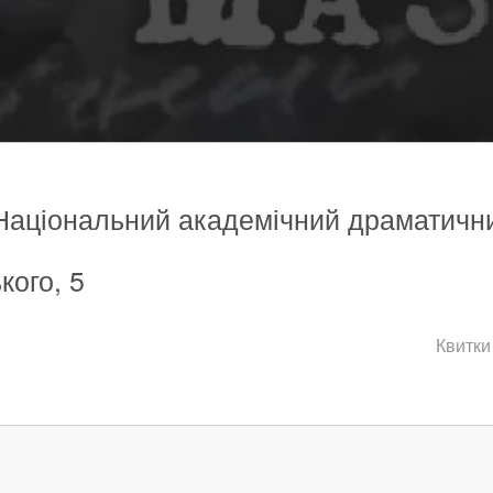
 Національний академічний драматичний
кого, 5
Квитки