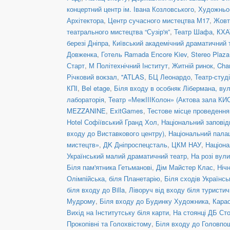
концертний центр ім. Івана Козловського
,
Художньо-
Архітектора
,
Центр сучасного мистецтва М17
,
Жовт
театрального мистецтва “Сузір'я”
,
Театр Шафа
,
КХА
березі Дніпра
,
Київський академічний драматичний 
Довженка
,
Готель Ramada Encore Kiev
,
Stereo Plaz
Старт
,
М Політехнічний Інститут
,
Житній ринок
,
Cha
Річковий вокзал
,
''ATLAS
,
БЦ Леонардо
,
Театр-студ
КПІ
,
Bel etage
,
Біля входу в особняк Лібермана, вул
лабораторія
,
Театр «МежIIIКолон» (Актова зала КИ
MEZZANINE
,
ExitGames
,
Тестове місце проведенн
Hotel Софіївський Гранд Хол
,
Національний заповід
входу до Виставкового центру)
,
Національний пала
мистецтв»
,
ДK Дніпроспецсталь
,
ЦКМ НАУ
,
Націона
Український малий драматичний театр
,
На розі вул
Біля пам'ятника Гетьманові
,
Дім Майстер Клас
,
Ніч
Олімпійська, біля Планетарію
,
Біля сходів Українс
біля входу до Billa
,
Ліворуч від входу біля туристич
Мудрому
,
Біля входу до Будинку Художника
,
Кара
Вихід на Інститутську біля карти
,
На стоянці ДБ Ст
Прокопівні та Голохвістому
,
Біля входу до Головпо