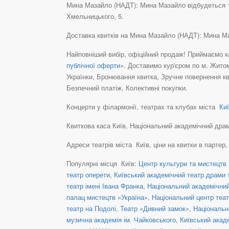
Мина Мазайло (НАДТ): Мина Мазайло відбудеться 11
Хмельницького, 5.
Доставка квитків на Мина Мазайло (НАДТ): Мина М
Найповніший вибір, офіційний продаж! Приймаємо ка
публічної оферти
». Доставимо кур'єром по м. Житом
Українки, Бронювання квитка, Зручне повернення кв
Безпечний платіж, Колективні покупки.
Концерти у філармонії, театрах та клубах міста
Киї
Квиткова каса Київ, Національний академічний драмат
Адреси театрів міста Київ, ціни на квитки в партер
Популярні місця Київ:
Центр культури та мистецтв 
театр оперети
,
Київський академічний театр драми т
театр імені Івана Франка
,
Національний академічний 
палац мистецтв «Україна»
,
Національний центр теат
театр на Подолі
,
Театр «Дивний замок»
,
Національн
музична академія ім. Чайковського
,
Київський акад