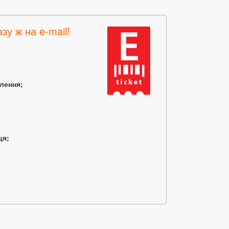
зу ж на e-mail!
млення;
ця;