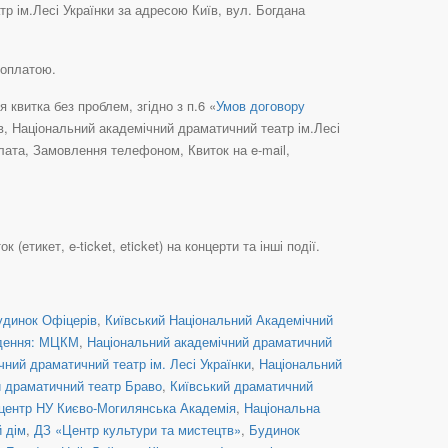
 ім.Лесі Українки за адресою Київ, вул. Богдана
доплатою.
квитка без проблем, згідно з п.6 «
Умов договору
їв, Національний академічний драматичний театр ім.Лесі
лата, Замовлення телефоном, Квиток на e-mail,
тикет, e-ticket, eticket) на концерти та інші події.
удинок Офіцерів
,
Київський Національний Академічний
дення: МЦКМ
,
Національний академічний драматичний
ний драматичний театр ім. Лесі Українки
,
Національний
й драматичний театр Браво
,
Київський драматичний
центр НУ Києво-Могилянська Академія
,
Національна
й дім
,
ДЗ «Центр культури та мистецтв»
,
Будинок