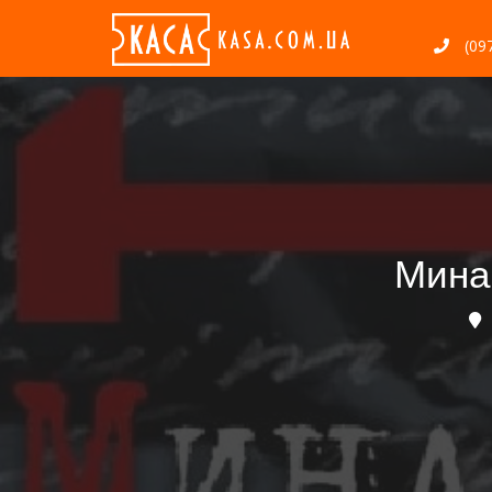
(097
Мина