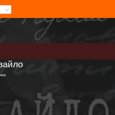
зайло
нки