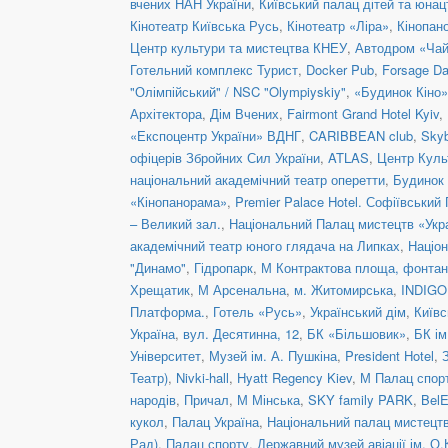
вчених НАН України
,
Київський палац дітей та юнац
Кінотеатр Київська Русь
,
Кінотеатр «Ліра»
,
Кінопан
Центр культури та мистецтва КНЕУ
,
Автодром «Чай
Готельний комплекс Турист
,
Docker Pub
,
Forsage Da
"Олімпійський" / NSC "Olympiyskiy"
,
«Будинок Кіно»
Архітектора
,
Дім Вчених
,
Fairmont Grand Hotel Kyiv
,
«Експоцентр України» ВДНГ
,
CARIBBEAN club
,
Skyb
офіцерів Збройних Сил України
,
ATLAS
,
Центр Куль
національний академічний театр оперетти
,
Будинок 
«Кінопанорама»
,
Premier Palace Hotel. Софіївський
– Великий зал.
,
Національний Палац мистецтв «Укра
академічний театр юного глядача на Липках
,
Націон
"Динамо"
,
Гідропарк
,
М Контрактова площа, фонта
Хрещатик
,
М Арсенальна
,
м. Житомирська
,
INDIGO 
Платформа.
,
Готель «Русь»
,
Український дім
,
Київс
Україна
,
вул. Десятинна, 12
,
БК «Більшовик»
,
БК ім
Університет
,
Музей ім. А. Пушкіна
,
President Hotel
,
Театр)
,
Nivki-hall
,
Hyatt Regency Kiev
,
М Палац спор
народів
,
Причал
,
М Мінська
,
SKY family PARK
,
BelE
кукол
,
Палац Україна
,
Національний палац мистецтв
Рад)
,
Палац спорту
,
Державний музей авіації ім. О.