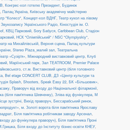
UB
,
Конгрес-хол готелю Президент
,
Будинок
,
Палац Україна
,
Київську академічну майстерню
атр "Колесо"
,
Концерт-хол ВДНГ
,
Театр кукол на лівому
 Звукозапису Українського Радіо
,
Кіностудія ім. О.
of
,
КВЦ Парковий
,
Sory Бабуся
,
Caribbean Club
,
Стадіон
арковий
,
НСК "Олімпійський" / NSC "Olympiyskiy"
,
еатр на Михайлівській, Верхня сцена
,
Палац культури
країни
,
Stereo Plaza_малий зал
,
Театральна
Театр «Сузір'я»
,
Міжнародний виставковий центр
,
Клуб
овий
,
Маріїнський парк
,
Зал TEATROOM
,
Premier Palace
Чайковського
,
ст.м. Виставковий центр (біля головного
ка
,
Bel etage CONCERT CLUB
,
ДЗ «Центр культури та
тудія Splash
,
Shooters, Speak Easy 22
,
БК «Більшовик»
,
асажу
,
Праворуч від входу до Національної філармонії
,
ка (біля пам'ятника Шевченку)
,
Зліва від фунікулера
,
М
ісце зустрічі
,
Вихід праворуч
,
Бессарабський ринок,
нопродукт»
,
м. Золоті ворота біля пам'ятника Ярославу
вадрат
,
Біля пам'ятника робітникам заводу Арсенал
,
 входу до фунікулера праворуч)
,
Біля пам'ятника Проні
 М.Гришка
,
Біля входу до Інституту бізнес-освіти КНЕУ
,