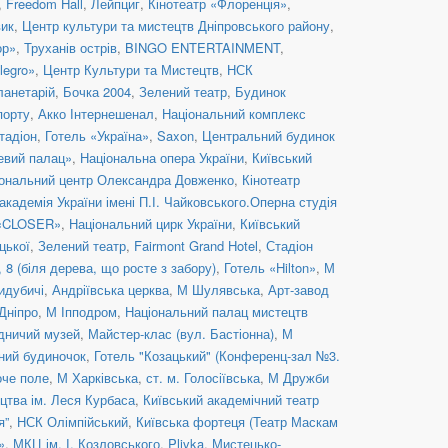
,
Freedom Hall
,
Лейпциг
,
Кінотеатр «Флоренція»
,
вик
,
Центр культури та мистецтв Дніпровського району
,
ор»
,
Труханів острів
,
BINGO ENTERTAINMENT
,
legro»
,
Центр Культури та Мистецтв
,
НСК
ланетарій
,
Бочка 2004
,
Зелений театр
,
Будинок
порту
,
Акко Інтернешенал
,
Національний комплекс
тадіон
,
Готель «Україна»
,
Saxon
,
Центральний будинок
евий палац»
,
Національна опера України
,
Київський
ональний центр Олександра Довженко
,
Кінотеатр
кадемія України імені П.І. Чайковського.Оперна студія
 «CLOSER»
,
Національний цирк України
,
Київський
цької
,
Зелений театр
,
Fairmont Grand Hotel
,
Стадіон
8 (біля дерева, що росте з забору)
,
Готель «Hilton»
,
М
идубичі
,
Андріївська церква
,
М Шулявська
,
Арт-завод
Дніпро
,
М Іпподром
,
Національний палац мистецтв
дничий музей
,
Майстер-клас (вул. Бастіонна)
,
М
ний будиночок
,
Готель "Козацький" (Конференц-зал №3.
оче поле
,
М Харківська
,
ст. м. Голосіївська
,
М Дружби
цтва ім. Леся Курбаса
,
Київський академічний театр
я”
,
НСК Олімпійський
,
Київська фортеця (Театр Маскам
»
,
МКЦ ім. І. Козловського
,
Plivka
,
Мистецько-