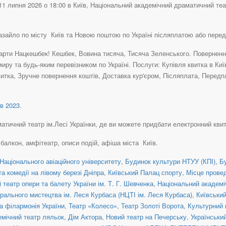
 липня 2026 о 18:00 в Київ, Національний академічний драматичний театр
азайло по місту Київ та Новою поштою по Україні післяплатою або пере
рти Нацкешбек! Кешбек, Вовина тисяча, Тисяча Зеленського. Повернення 
иру та будь-яким перевізником по Україні. Послуги: Купівля квитка в Ки
итка, Зручне повернення коштів, Доставка кур'єром, Післяплата, Передп
в 2023
.
ичний театр ім.Лесі Українки, де ви можете придбати електронний квиток (е
, балкон, амфітеатр, описи подій, афіша міста Київ.
Національного авіаційного університету
,
Будинок культури НТУУ (КПІ)
,
Б
а комедії на лівому березі Дніпра
,
Київський Палац спорту
,
Місце прове
театр опери та балету України ім. Т. Г. Шевченка
,
Національний академіч
рального мистецтва ім. Леся Курбаса (НЦТІ ім. Леся Курбаса)
,
Київськи
а філармонія України
,
Театр «Колесо»
,
Театр Золоті Ворота
,
Культурний 
емічний театр ляльок
,
Дім Актора
,
Новий театр на Печерську
,
Українськи