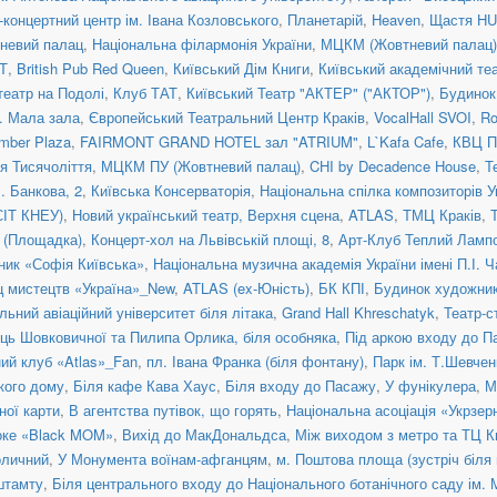
концертний центр ім. Івана Козловського
,
Планетарій
,
Heaven
,
Щастя H
невий палац
,
Національна філармонія України
,
МЦКМ (Жовтневий палац)
Т
,
British Pub Red Queen
,
Київський Дім Книги
,
Київський академічний те
театр на Подолі
,
Клуб ТАТ
,
Київський Театр "АКТЕР" ("АКТОР")
,
Будинок
a. Мала зала
,
Європейський Театральний Центр Краків
,
VocalHall SVOI
,
Ro
mber Plaza
,
FAIRMONT GRAND HOTEL зал "ATRIUM"
,
L`Kafa Cafe
,
КВЦ П
ія Тисячоліття
,
МЦКМ ПУ (Жовтневий палац)
,
CHI by Decadence House
,
Т
. Банкова, 2
,
Київська Консерваторія
,
Національна спілка композиторів У
СІТ КНЕУ)
,
Новий український театр, Верхня сцена
,
ATLAS
,
ТМЦ Краків
,
я (Площадка)
,
Концерт-хол на Львівській площі, 8
,
Арт-Клуб Теплий Ламп
ник «Софія Київська»
,
Національна музична академія України імені П.І. 
ц мистецтв «Україна»_New
,
ATLAS (ex-Юність)
,
БК КПІ
,
Будинок художни
льний авіаційний університет біля літака
,
Grand Hall Khreschatyk
,
Театр-с
иць Шовковичної та Пилипа Орлика, біля особняка
,
Під аркою входу до П
ний клуб «Atlas»_Fan
,
пл. Івана Франка (біля фонтану)
,
Парк ім. Т.Шевчен
ького дому
,
Біля кафе Кава Хаус
,
Біля входу до Пасажу
,
У фунікулера
,
М
ної карти
,
В агентства путівок, що горять
,
Національна асоціація «Укрзер
оке «Black MOM»
,
Вихід до МакДональдса
,
Між виходом з метро та ТЦ К
оличний
,
У Монумента воїнам-афганцям
,
м. Поштова площа (зустріч біля
штамту
,
Біля центрального входу до Національного ботанічного саду ім.