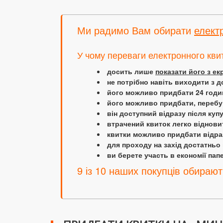
Ми радимо Вам обирати
елект
У чому переваги електронного кви
досить лише
показати його з е
не потрібно навіть виходити з д
його можливо придбати 24 години
його можливо придбати, перебув
він доступний відразу після куп
втрачений квиток легко віднови
квитки можливо придбати відраз
для проходу на захід достатньо
ви берете участь в економії папер
9 із 10 наших покупців обирают