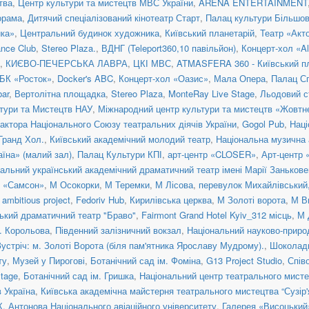
тва
,
Центр культури та мистецтв МВС України
,
ARENA ENTERTAINMENT
орама
,
Дитячий спеціалізований кінотеатр Старт
,
Палац культури Більшо
ка»
,
Центральний будинок художника
,
Київський планетарій
,
Театр «Акт
nce Club
,
Stereo Plaza.
,
ВДНГ (Teleport360,10 павільйон)
,
Концерт-хол «Al
,
КИЄВО-ПЕЧЕРСЬКА ЛАВРА
,
ЦКІ МВС
,
ATMASFERA 360 - Київський п
БК «Росток»
,
Docker's ABC
,
Концерт-хол «Оазис»
,
Мала Опера
,
Палац С
ar
,
Вертолітна площадка
,
Stereo Plaza
,
MonteRay Live Stage
,
Льодовий с
тури та Мистецтв НАУ
,
Міжнародний центр культури та мистецтв «Жовтн
актора Національного Союзу театральних діячів України
,
Gogol Pub
,
Наці
 Гранд Хол.
,
Київський академічний молодий театр
,
Національна музична а
їна» (малий зал)
,
Палац Культури КПІ
,
арт-центр «CLOSER»
,
Арт-центр
альний український академічний драматичний театр імені Марії Занькове
н «Самсон»
,
М Осокорки
,
М Теремки
,
М Лісова
,
перевулок Михайлівський, 
ambitious project
,
Fedoriv Hub
,
Кирилівська церква
,
М Золоті ворота
,
М В
ький драматичний театр "Браво"
,
Fairmont Grand Hotel Kyiv_312 місць
,
М 
. Корольова
,
Південний залізничний вокзал
,
Національний науково-приро
Зустріч: м. Золоті Ворота (біля пам'ятника Ярославу Мудрому).
,
Шоколад
ту
,
Музей у Пирогові
,
Ботанічний сад ім. Фоміна
,
G13 Project Studio
,
Спів
tage
,
Ботанічний сад ім. Гришка
,
Національний центр театрального мисте
 Україна
,
Київська академічна майстерня театрального мистецтва “Сузір'
К. Антонова Національного авіаційного університету
,
Галерея «Висоцький