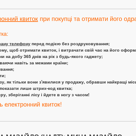
ронний квиток
при покупці та отримати його одра
тка:
крану телефону
перед подією без роздруковування;
ому, щоб отримати квиток, і витрачати свій час на його офор
 на добу 365 днів на рік з будь-якого гаджету;
аючи навіть за межами країни;
ування;
ти;
у, як тільки вони з'явилися у продажу, обравши найкращі міс
 показати лише штрих-код квитка;
у, зберіганні лісу і йдете в ногу з часом!
ь електронний квиток!