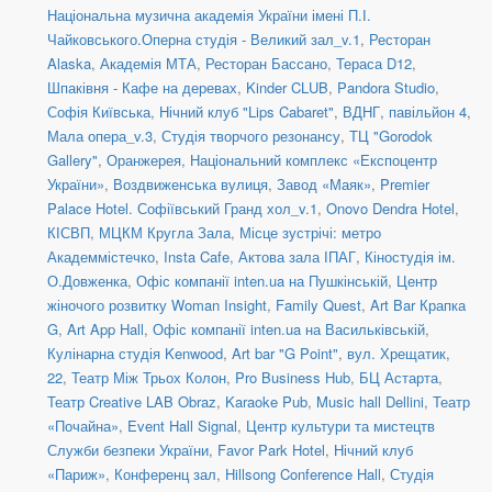
Національна музична академія України імені П.І.
Чайковського.Оперна студія - Великий зал_v.1
,
Ресторан
Alaska
,
Академія МТА
,
Ресторан Бассано
,
Тераса D12
,
Шпаківня - Кафе на деревах
,
Kinder CLUB
,
Pandora Studio
,
Софія Київська
,
Нічний клуб "Lips Cabaret"
,
ВДНГ, павільйон 4
,
Мала опера_v.3
,
Студія творчого резонансу
,
ТЦ "Gorodok
Gallery"
,
Оранжерея, Національний комплекс «Експоцентр
України»
,
Воздвиженська вулиця
,
Завод «Маяк»
,
Premier
Palace Hotel. Софіївський Гранд хол_v.1
,
Onovo Dendra Hotel
,
КІСВП
,
МЦКМ Кругла Зала
,
Місце зустрічі: метро
Академмістечко
,
Insta Cafe
,
Актова зала ІПАГ
,
Кіностудія ім.
О.Довженка
,
Офіс компанії inten.ua на Пушкінській
,
Центр
жіночого розвитку Woman Insight
,
Family Quest
,
Art Bar Крапка
G
,
Art App Hall
,
Офіс компанії inten.ua на Васильківській
,
Кулінарна студія Kenwood
,
Art bar "G Point"
,
вул. Хрещатик,
22
,
Театр Між Трьох Колон
,
Pro Business Hub
,
БЦ Астарта
,
Театр Creative LAB Obraz
,
Karaoke Pub
,
Music hall Dellini
,
Театр
«Почайна»
,
Event Hall Signal
,
Центр культури та мистецтв
Служби безпеки України
,
Favor Park Hotel
,
Нічний клуб
«Париж»
,
Конференц зал
,
Hillsong Conference Hall
,
Студія