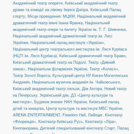
Академічний театр оперети
,
Київський академічний театр
драми та комедії на лівому березі Дніпра
,
Київський Палац
спорту
,
Місце проведення: МЦКМ
,
Національний академічний
драматичний театр імені Івана Франка
,
Національний
академічний театр опери та балету України ім. Т. Г. Шевченка
,
Національний академічний драматичний театр ім. Лесі
Українки
,
Національний палац мистецтв «Україна»
,
Національний центр театрального мистецтва ім. Леся Курбаса
(НЦТІ ім. Леся Курбаса)
,
Київський драматичний театр Браво
,
Київський драматичний театр на Подолі
,
Театр «Дивний
замок»
,
Національна філармонія України
,
Театр «Колесо»
,
Театр Золоті Ворота
,
Культурний центр НУ Києво-Могилянська
Академія
,
Національна музична академія ім. Чайковського
,
Київський академічний театр ляльок
,
Дім Актора
,
Новий театр
на Печерську
,
Український дім
,
ДЗ «Центр культури та
мистецтв»
,
Будинок вчених НАН України
,
Київський палац
дітей та юнацтва
,
Центр культури та мистецтв МВС України
,
ARENA ENTERTAINMENT
,
Freedom Hall
,
Лейпциг
,
Кінотеатр
«Флоренція»
,
Кінотеатр Київська Русь
,
Кінотеатр «Ліра»
,
Кінопанорама
,
Дитячий спеціалізований кінотеатр Старт
,
Палац