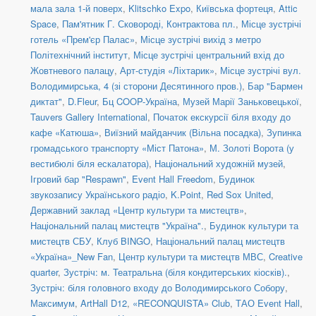
мала зала 1-й поверх
,
Klitschko Expo
,
Київська фортеця
,
Attic
Space
,
Пам'ятник Г. Сковороді, Контрактова пл.
,
Місце зустрічі
готель «Прем'єр Палас»
,
Місце зустрічі вихід з метро
Політехнічний інститут
,
Місце зустрічі центральний вхід до
Жовтневого палацу
,
Арт-студія «Ліхтарик»
,
Місце зустрічі вул.
Володимирська, 4 (зі сторони Десятинного пров.)
,
Бар "Бармен
диктат"
,
D.Fleur
,
Бц COOP-Україна
,
Музей Марії Заньковецької
,
Tauvers Gallery International
,
Початок екскурсії біля входу до
кафе «Катюша»
,
Виїзний майданчик (Вільна посадка)
,
Зупинка
громадського транспорту «Міст Патона»
,
М. Золоті Ворота (у
вестибюлі біля ескалатора)
,
Національний художній музей
,
Ігровий бар "Respawn"
,
Event Hall Freedom
,
Будинок
звукозапису Українського радіо
,
K.Point
,
Red Sox United
,
Державний заклад «Центр культури та мистецтв»
,
Національний палац мистецтв "Україна".
,
Будинок культури та
мистецтв СБУ
,
Клуб BINGO
,
Національний палац мистецтв
«Україна»_New Fan
,
Центр культури та мистецтв МВС
,
Creative
quarter
,
Зустріч: м. Театральна (біля кондитерських кіосків).
,
Зустріч: біля головного входу до Володимирського Собору
,
Максимум
,
ArtHall D12
,
«RECONQUISTA» Club
,
ТАО Event Hall
,