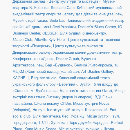
Державний заклад «Центр культури та мистецтв»
,
Музей-
квартира В. Косенка
,
Scenario Cafe
,
Київський муніципальний
академічний театр опери та балету для дітей та юнацтва_new
,
Музей історії Києва
,
Soda bar
,
Національний академічний театр
російської драмі імені Лесі Українки
,
Docker`s Blues Corner
,
IQ
Business Center
,
CLOSER
,
Біля будівлі бізнес-центру
,
32JazzClub
,
Alfavito Kyiv Hotel
,
Центр художньої та технічної
творчості «Печерськ»
,
Центр культури та мистецтв
Дніпровського району
,
Український малий драматичний театр
,
Конференц-хол «Депо»
,
Docker-G pub
,
Будинок
Архитектора_new
,
Бар «Будинок»
,
Велика Житомирська, 16
,
МЦКМ (Жовтневий палац)_малий зал
,
Art Ukraine Gallery
,
KACHELI
,
Etiqkate studio
,
Київський академічний театр
українського фольклору «Берегиня»
,
Зустріч біля входу до
«Сільпо», м. Лук'янівська
,
Біля пам'ятника княгині Ользі
,
Місце
зустрічі: пам'ятник Лисенку (поруч із оперою)
,
ВДНГ 1–3
павільйони
,
Школа вокалу Ol`Ber
,
Місце зустрічі Novus
(Velopoint)
,
На вул. Інститутській та вул. Шовковичній
,
Frat
social сlub
,
Біля пам'ятника Лесі Українці
,
Місце зустрічі вул.
Городецького, 1-3/11
,
Зупинка «Парк Дружби Народів»
,
Perfect
Place
,
Kong Music Space
,
Місце зустрічі: зупинка «Школа