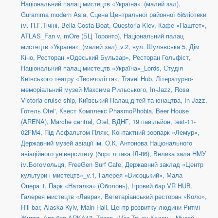
Національний палац мистецтв «Україна»_(малий зал)
,
Guramma modern Asia
,
Сцена Центральної районної бібліотеки
ім. П.Г.Тічіні
,
Bella Costa Boat
,
Questoria Kiev
,
Кафе «Паштет»
,
ATLAS_Fan v
,
mOre (БЦ Торонто)
,
Національний палац
мистецтв «Україна»_(малий зал)_v.2
,
вул. Шулявська 5
,
Дім
Кіно
,
Ресторан «Одеський Бульвар»
,
Ресторан Гольфіст
,
Національний палац мистецтв «Україна»_Lords
,
Студія
Київського театру «Тисячоліття»
,
Travel Hub
,
Літературно-
меморіальний музей Максима Рильського
,
In-Jazz
,
Rosa
Victoria cruise ship
,
Київський Палац дітей та юнацтва
,
In Jazz
,
Готель Otel'
,
Квест Комплекс PhasmoPhobia
,
Beer House
(ARENA)
,
Marche central
,
Otel
,
ВДНГ, 19 павільйон
,
test-11-
02FM4
,
Під Асфальтом Пляж
,
Контактний зоопарк «Лемур»
,
Державний музей авіації ім. О.К. Антонова Національного
авіаційного університету (борт літака ІЛ-86)
,
Велика зала НМУ
ім.Богомольця
,
FreeGen Surf Cafe
,
Державний заклад «Центр
культури і мистецтв»_v.1
,
Галерея «Висоцький»
,
Мала
Опера_t
,
Парк «Наталка» (Оболонь)
,
Ігровий бар VR HUB
,
Галерея мистецтв «Лавра»
,
Вегетаріанський ресторан «Коло»
,
Hill bar
,
Alaska Kyiv
,
Main Hall
,
Центр розвитку людини Ритмі
Життя
,
Арт-бар ARKA12
,
Театр «Між Трьох Колон»
,
Музей