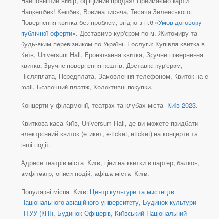
Найповніший вибір, офіційний продаж! Приймаємо карти
Нацкешбек! Кешбек, Вовина тисяча, Тисяча Зеленського.
Повернення квитка без проблем, згідно з п.6 «
Умов договору
публічної оферти
». Доставимо кур'єром по м. Житомиру та
будь-яким перевізником по Україні. Послуги: Купівля квитка в
Київ, Universum Hall, Бронювання квитка, Зручне повернення
квитка, Зручне повернення коштів, Доставка кур'єром,
Післяплата, Передплата, Замовлення телефоном, Квиток на e-
mail, Безпечний платіж, Колективні покупки.
Концерти у філармонії, театрах та клубах міста
Київ 2023
.
Квиткова каса Київ, Universum Hall, де ви можете придбати
електронний квиток (етикет, e-ticket, eticket) на концерти та
інші події.
Адреси театрів міста Київ, ціни на квитки в партер, балкон,
амфітеатр, описи подій, афіша міста Київ.
Популярні місця Київ:
Центр культури та мистецтв
Національного авіаційного університету
,
Будинок культури
НТУУ (КПІ)
,
Будинок Офіцерів
,
Київський Національний