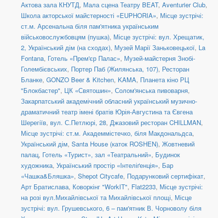
Актова зала КНУТД
,
Мала сцена Театру BEAT
,
Aventurier Club
,
Школа акторської майстерності «EUPHORIA»
,
Місце зустрічі:
ст.м. Арсенальна біля пам'ятника українським
військовослужбовцям (пушка)
,
Місце зустрічі: вул. Хрещатик,
2, Український дім (на сходах)
,
Музей Марії Заньковецької
,
La
Fontana
,
Готель «Прем'єр Палас»
,
Музей-майстерня Знобі-
Голембієвських
,
Портер Паб (Жилянська, 107)
,
Ресторан
Бланке
,
GONZO Beer & Kitchen
,
KAMA
,
Планета кіно РЦ
"Блокбастер"
,
ЦК «Святошин»
,
Солом'янська пивоварня
,
Закарпатський академічний обласний український музично-
драматичний театр імені братів Юрія-Августина та Євгена
Шерегіїв
,
вул. С.Петлюрі, 28
,
Джазовий ресторан CHILLMAN
,
Місце зустрічі: ст.м. Академмістечко, біля Макдональдса
,
Український дім
,
Santa House (каток ROSHEN)
,
Жовтневий
палац
,
Готель «Турист», зал «Театральний»
,
Будинок
художника
,
Український простір «Інтеліґенція»
,
Бар
«Чашка&Бляшка»
,
Shepot Citycafe
,
Подарунковий сертифікат
,
Арт Братислава
,
Коворкінг "WorkIT"
,
Flat2233
,
Місце зустрічі:
на розі вул.Михайлівської та Михайлівської площі
,
Місце
зустрічі: вул. Грушевського, 6 – пам'ятник В. Чорноволу біля