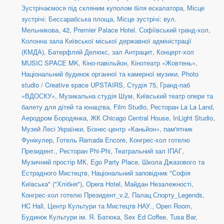
Зустрічаємося під скляним куполом біля ескалатора
,
Місце
зустрічі: Бессарабська площа
,
Місце зустрічі: вул.
Мельникова, 42
,
Premier Palace Hotel. Софіївський гранд-хол
,
Колонна зала Київської міської державної адміністрації
(КМДА)
,
Батерфляй Делюкс, зал Антрацит
,
Концерт-хол
MUSIC SPACE MK
,
Кіно-павільйон
,
Кінотеатр «Жовтень»
,
Національний будинок органної та камерної музики
,
Photo
studio / Creative space UPSTAIRS
,
Студія 75
,
Гранд-паб
«ВДОСКУ»
,
Музикальна студія Шум
,
Київський театр опери та
балету для дітей та юнацтва
,
Film Studio
,
Ресторан La La Land
,
Аеродром Бородянка
,
ЖК Chicago Central House
,
InLight Studio
,
Музей Лесі Українки
,
Бізнес-центр «Каньйон»
,
пам'ятник
Фунікулер
,
Готель Ramada Encore
,
Конгрес-хол готелю
Президент.
,
Ресторан Phi-Phi
,
Театральний зал ІПАГ
,
Музичний простір МК
,
Ego Party Place
,
Школа Джазового та
Естрадного Мистецтв
,
Національний заповідник "Софія
Київська" ("Хлібня")
,
Opera Hotel
,
Майдан Незалежності
,
Конгрес-хол готелю Президент_v.2
,
Палац Спорту_Legends
,
HC Hall
,
Центр Культури та Мистецтв НАУ.
,
Open Room
,
Будинок Культури ім. Я. Батюка
,
Sex Ed Coffee
,
Tusa Bar
,