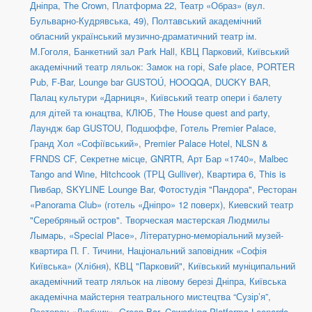
Дніпра
,
The Crown
,
Платформа 22
,
Театр «Образ» (вул.
Бульварно-Кудрявська, 49)
,
Полтавський академічний
обласний український музично-драматичний театр ім.
М.Гоголя
,
Банкетний зал Park Hall, КВЦ Парковий
,
Київський
академічний театр ляльок: Замок на горі
,
Safe place
,
PORTER
Pub
,
F-Bar
,
Lounge bar GUSTOÚ
,
HOOQQA
,
DUCKY BAR
,
Палац культури «Дарниця»
,
Київський театр опери і балету
для дітей та юнацтва
,
КЛЮБ
,
The House quest and party
,
Лаундж бар GUSTOU
,
Подшоффе
,
Готель Premier Palace,
Гранд Хол «Софіївський»
,
Premier Palace Hotel
,
NLSN &
FRNDS CF
,
Секретне місце
,
GNRTR
,
Арт Бар «1740»
,
Malbec
Tango and Wine
,
Hitchcook (ТРЦ Gulliver)
,
Квартира 6
,
This is
Пивбар
,
SKYLINE Lounge Bar
,
Фотостудія "Пандора"
,
Ресторан
«Panorama Club» (готель «Дніпро» 12 поверх)
,
Киевский театр
"Серебряный остров". Творческая мастерская Людмилы
Лымарь
,
«Special Place»
,
Літературно-меморіальний музей-
квартира П. Г. Тичини
,
Національний заповідник «Софія
Київська» (Хлібня)
,
КВЦ "Парковий"
,
Київський муніципальний
академічний театр ляльок на лівому березі Дніпра
,
Київська
академічна майстерня театрального мистецтва “Сузір’я”
,
Ресторан «Любчик»
,
Green Bar
,
Coworking Platforma Leonardo
,