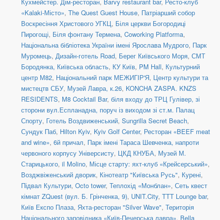
Кухмейстер. Дім-ресторан
,
Barvy restaurant bar
,
Ресто-клуб
«Kalaki-Місто»
,
The Quest Guest House
,
Патріарший собор
Воскресіння Христового УГКЦ
,
Біля церкви Богородиці
Пирогощі
,
Біля фонтану Термена
,
Coworking Platforma
,
Національна бібліотека України імені Ярослава Мудрого
,
Парк
Муромець
,
Дизайн-готель Road
,
Берег Київського Моря
,
СМТ
Бородянка, Київська область
,
КУ Київ
,
PM Hall
,
Культурний
центр М82
,
Національний парк МЕЖИГІР'Я
,
Центр культури та
мистецтв СБУ
,
Музей Лавра, к.26
,
KONCHA ZASPA. KNZS
RESIDENTS
,
M8 Cocktail Bar
,
біля входу до ТРЦ Гулівер, зі
сторони вул.Еспланадна, поруч із виходом зі ст.м. Палац
Спорту
,
Готель Воздвиженський
,
Sungrilla Secret Beach
,
Сундук Паб
,
Hilton Kyiv
,
Kyiv Golf Center
,
Ресторан «BEEF meat
and wine»
,
6й причал
,
Парк імені Тараса Шевченка, напроти
червоного корпусу Універсисту
,
ЦКД КНУБА
,
Музей М.
Старицького
,
il Molino
,
Місце старту: яхт-клуб «Крейсерський»
,
Возджвіженський дворик
,
Кінотеатр "Київська Русь"
,
Курені
,
Підвал Культури
,
Octo tower
,
Теплохід «Монблан»
,
Сеть квест
кімнат ZQuest (вул. Б. Грінченка, 9)
,
UNIT.City
,
TTT Lounge bar
,
Київ Експо Плаза
,
Яхта-ресторан "Silver Wave"
,
Територія
Національного заповідника «Київ-Печерська лавра»
,
Bella