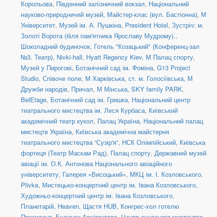
Корольова
,
Південний залізничний вокзал
,
Національний
науково-природничий музей
,
Майстер-клас (вул. Бастіонна)
,
М
Університет
,
Музей ім. А. Пушкіна
,
President Hotel
,
Зустріч: м.
Золоті Ворота (біля пам'ятника Ярославу Мудрому).
,
Шоколадний будиночок
,
Готель "Козацький" (Конференц-зал
№3. Театр)
,
Nivki-hall
,
Hyatt Regency Kiev
,
М Палац спорту
,
Музей у Пирогові
,
Ботанічний сад ім. Фоміна
,
G13 Project
Studio
,
Співоче поле
,
М Харківська
,
ст. м. Голосіївська
,
М
Дружби народів
,
Причал
,
М Мінська
,
SKY family PARK
,
BelEtage
,
Ботанічний сад ім. Гришка
,
Національний центр
театрального мистецтва ім. Леся Курбаса
,
Київський
академічний театр кукол
,
Палац Україна
,
Національний палац
мистецтв Україна
,
Київська академічна майстерня
театрального мистецтва “Сузір'я”
,
НСК Олімпійський
,
Київська
фортеця (Театр Маскам Рад)
,
Палац спорту
,
Державний музей
авіації ім. О.К. Антонова Національного авіаційного
університету
,
Галерея «Висоцький»
,
МКЦ ім. І. Козловського
,
Plivka
,
Мистецько-концертний центр ім. Івана Козловського
,
Художньо-концертний центр ім. Івана Козловського
,
Планетарій
,
Heaven
,
Щастя HUB
,
Конгрес-хол готелю
Президент
,
Будинок Архітектора
,
Центр сучасного мистецтва