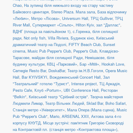
Chao
,
На зупинці біля нижнього входу на стару частину
Байкового цвинтаря
,
Stereo Plaza. Мала зала
,
База відпочинку
«Любич»
,
Метро «Лісова»
,
Universum Hall
,
ТРЦ Gulliver
,
ТРЦ
River Mall
,
Супермаркет «Сільпо»
,
Hilton Kyiv, зал "Даллас"
,
ВДНГ (площа за павільйоном 1)
,
с.Горенка, біля селищної
ради
,
Not only fish
,
Villa Riviera
,
Будинок кіно
,
Київський
драматичний театр на Подолі
,
FIFTY Beach Club
,
Sunset
cinema
,
Music Pub Pepper's Club
,
Pepper's Club
,
Клавдієво-
Тарасове, майдан біля селищної Ради
,
Немішаєве, біля
будинку культури
,
КВЦ «Парковий»
,
Бар «М69»
,
Hookah Love
,
Carnegie Resto Bar
,
DoskaBar
,
Театр ім.Н.В.Гоголя
,
Opera Music
Hall
,
Bar KYIVSKYI
,
Вождеженський Concert Hall
,
Зал
"Театральний" готелю "Турист"
,
Intense project
,
ТЦ Аркадія,
Pesto Cafe
,
Клуб «Portum»
,
UBI Conference Hall
,
Ресторан
"Belkin"
,
Київський театр "Срібний острів". Творча майстерня
Людмили Лимар
,
Театр Вільних Людей
,
Sklad Bar
,
Boho Safari
,
Станція метро «Університет»
,
Мала Опера (Мала сцена)
,
Music
Pub "Pepper's Club"
,
Mario
,
ARSENAL XXII
,
Актова зала 4-го
корпусу КНУТД
,
Місце зустрічі: пам'ятник Григорію Сковороді
на Контрактовій пл. (станція метро «Контрактова площа»)
,