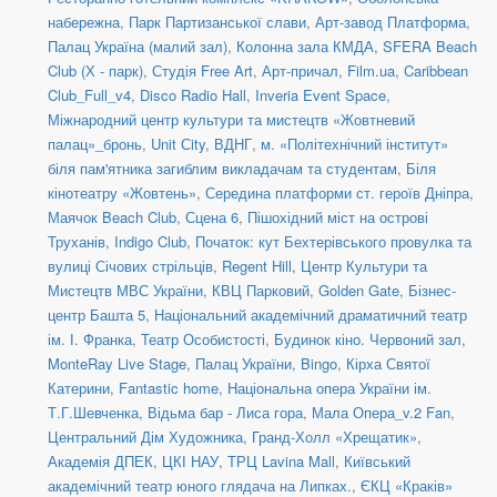
набережна
,
Парк Партизанської слави
,
Арт-завод Платформа
,
Палац Україна (малий зал)
,
Колонна зала КМДА
,
SFERA Beach
Club (Х - парк)
,
Студія Free Art
,
Арт-причал
,
Film.ua
,
Caribbean
Club_Full_v4
,
Disco Radio Hall
,
Inveria Event Space
,
Міжнародний центр культури та мистецтв «Жовтневий
палац»_бронь
,
Unit Сity
,
ВДНГ
,
м. «Політехнічний інститут»
біля пам'ятника загиблим викладачам та студентам
,
Біля
кінотеатру «Жовтень»
,
Середина платформи ст. героїв Дніпра
,
Маячок Beach Club
,
Сцена 6
,
Пішохідний міст на острові
Труханів
,
Indigo Club
,
Початок: кут Бехтерівського провулка та
вулиці Січових стрільців
,
Regent Hill
,
Центр Культури та
Мистецтв МВС України
,
КВЦ Парковий
,
Golden Gate
,
Бізнес-
центр Башта 5
,
Національний академічний драматичний театр
ім. І. Франка
,
Театр Особистості
,
Будинок кіно. Червоний зал
,
MonteRay Live Stage
,
Палац України
,
Bingo
,
Кірха Святої
Катерини
,
Fantastic home
,
Національна опера України ім.
Т.Г.Шевченка
,
Відьма бар - Лиса гора
,
Мала Опера_v.2 Fan
,
Центральний Дім Художника
,
Гранд-Холл «Хрещатик»
,
Академія ДПЕК
,
ЦКІ НАУ
,
ТРЦ Lavina Mall
,
Київський
академічний театр юного глядача на Липках.
,
ЄКЦ «Краків»