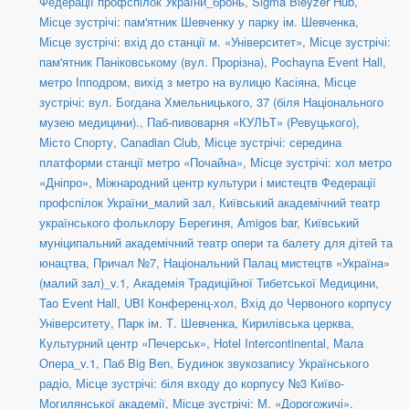
Федерації профспілок України_бронь
,
Sigma Bleyzer Hub
,
Місце зустрічі: пам'ятник Шевченку у парку ім. Шевченка
,
Місце зустрічі: вхід до станції м. «Університет»
,
Місце зустрічі:
пам'ятник Паніковському (вул. Прорізна)
,
Pochayna Event Hall
,
метро Іпподром, вихід з метро на вулицю Касіяна
,
Місце
зустрічі: вул. Богдана Хмельницького, 37 (біля Національного
музею медицини).
,
Паб-пивоварня «КУЛЬТ» (Ревуцького)
,
Місто Спорту
,
Canadian Club
,
Місце зустрічі: середина
платформи станції метро «Почайна»
,
Місце зустрічі: хол метро
«Дніпро»
,
Міжнародний центр культури і мистецтв Федерації
профспілок України_малий зал
,
Київський академічний театр
українського фольклору Берегиня
,
Amigos bar
,
Київський
муніципальний академічний театр опери та балету для дітей та
юнацтва
,
Причал №7
,
Національний Палац мистецтв «Україна»
(малий зал)_v.1
,
Академія Традиційної Тибетської Медицини
,
Tao Event Hall
,
UBI Конференц-хол
,
Вхід до Червоного корпусу
Університету
,
Парк ім. Т. Шевченка
,
Кирилівська церква
,
Культурний центр «Печерськ»
,
Hotel Intercontinental
,
Мала
Опера_v.1
,
Паб Big Ben
,
Будинок звукозапису Українського
радіо
,
Місце зустрічі: біля входу до корпусу №3 Київо-
Могилянської академії
,
Місце зустрічі: М. «Дорогожичі».