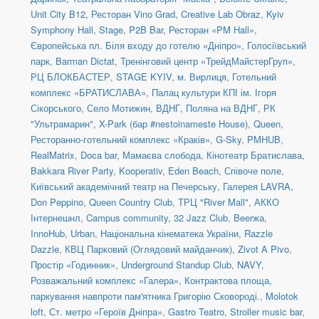
Unit City B12
,
Ресторан Vino Grad
,
Creative Lab Obraz
,
Kyiv
Symphony Hall
,
Stage
,
P2B Bar
,
Ресторан «PM Hall»
,
Європейська пл. Біля входу до готелю «Дніпро»
,
Голосіївський
парк
,
Barman Dictat
,
Тренінговий центр «ТрейдМайстерГруп»
,
РЦ БЛОКБАСТЕР
,
STAGE KYIV
,
м. Вирлиця
,
Готельний
комплекс «БРАТИСЛАВА»
,
Палац культури КПІ ім. Ігоря
Сікорського
,
Село Мотижин
,
ВДНГ, Поляна на ВДНГ
,
РК
"Ультрамарин"
,
X-Park (бар #nestoinameste House)
,
Queen
,
Ресторанно-готельний комплекс «Краків»
,
G-Sky
,
PMHUB
,
RealMatrix
,
Doca bar
,
Мамаєва слобода
,
Кінотеатр Братислава
,
Bakkara River Party
,
Kooperativ
,
Eden Beach
,
Співоче поле
,
Київський академічний театр на Печерську
,
Галерея LAVRA
,
Don Peppino
,
Queen Country Club
,
ТРЦ "River Mall"
,
АККО
Інтернешнл
,
Campus community
,
32 Jazz Club
,
Beerжа
,
InnoHub
,
Urban
,
Національна кінематека України
,
Razzle
Dazzle
,
КВЦ Парковий (Оглядовий майданчик)
,
Zivot A Pivo
,
Простір «Годинник»
,
Underground Standup Club
,
NAVY
,
Розважальний комплекс «Галера»
,
Контрактова площа,
паркування навпроти пам'ятника Григорію Сковороді.
,
Molotok
loft
,
Ст. метро «Героїв Дніпра»
,
Gastro Teatro
,
Stroller music bar
,