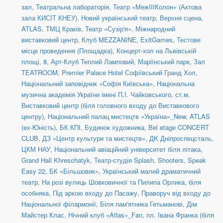
зал
,
Театральна лабораторія
,
Театр «МежIIIКолон» (Актова
зала КИСІТ КНЕУ)
,
Новий український театр, Верхня сцена
,
ATLAS
,
ТМЦ Краків
,
Театр «Сузір'я»
,
Міжнародний
виставковий центр
,
Клуб MEZZANINE
,
ExitGames
,
Тестове
місце проведення (Площадка)
,
Концерт-хол на Львівській
площі, 8
,
Арт-Клуб Теплий Ламповий
,
Маріїнський парк
,
Зал
TEATROOM
,
Premier Palace Hotel Софіївський Гранд Хол
,
Національний заповідник «Софія Київська»
,
Національна
музична академія України імені П.І. Чайковського
,
ст.м.
Виставковий центр (біля головного входу до Виставкового
центру)
,
Національний палац мистецтв «Україна»_New
,
ATLAS
(ex-Юність)
,
БК КПІ
,
Будинок художника
,
Bel etage CONCERT
CLUB
,
ДЗ «Центр культури та мистецтв»
,
ДK Дніпроспецсталь
,
ЦКМ НАУ
,
Національний авіаційний університет біля літака
,
Grand Hall Khreschatyk
,
Театр-студія Splash
,
Shooters, Speak
Easy 22
,
БК «Більшовик»
,
Український малий драматичний
театр
,
На розі вулиць Шовковичної та Пилипа Орлика, біля
особняка
,
Під аркою входу до Пасажу
,
Праворуч від входу до
Національної філармонії
,
Біля пам'ятника Гетьманові
,
Дім
Майстер Клас
,
Нічний клуб «Atlas»_Fan
,
пл. Івана Франка (біля