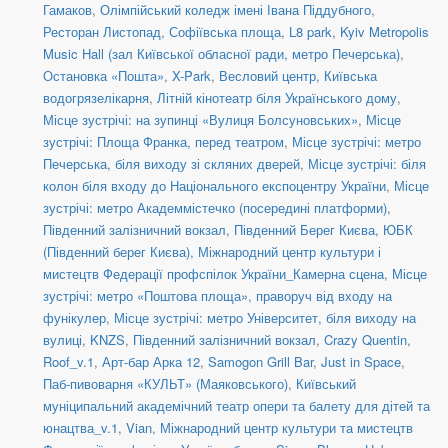
Гамаков
,
Олімпійський коледж імені Івана Піддубного
,
Ресторан Листопад
,
Софіївська площа
,
L8 park
,
Kyiv Metropolis
Music Hall (зал Київської обласної ради, метро Печерська)
,
Остановка «Пошта»
,
X-Park
,
Весловий центр
,
Київська
водогрязелікарня
,
Літній кінотеатр біля Українського дому
,
Місце зустрічі: на зупинці «Вулиця Болсуновських»
,
Місце
зустрічі: Площа Франка, перед театром
,
Місце зустрічі: метро
Печерська, біля виходу зі скляних дверей
,
Місце зустрічі: біля
колон біля входу до Національного експоцентру України
,
Місце
зустрічі: метро Академмістечко (посередині платформи)
,
Південний залізничний вокзал
,
Південний Берег Києва
,
ЮБК
(Південний берег Києва)
,
Міжнародний центр культури і
мистецтв Федерації профспілок України_Камерна сцена
,
Місце
зустрічі: метро «Поштова площа», праворуч від входу на
фунікулер
,
Місце зустрічі: метро Університет, біля виходу на
вулиці
,
KNZS
,
Південний залізничний вокзал
,
Crazy Quentin
,
Roof_v.1
,
Арт-бар Арка 12
,
Samogon Grill Bar
,
Just in Space
,
Паб-пивоварня «КУЛЬТ» (Маяковського)
,
Київський
муніципальний академічний театр опери та балету для дітей та
юнацтва_v.1
,
Vian
,
Міжнародний центр культури та мистецтв