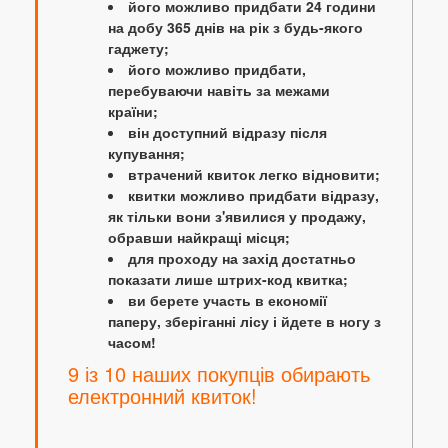
його можливо придбати 24 години
на добу 365 днів на рік з будь-якого
гаджету;
його можливо придбати,
перебуваючи навіть за межами
країни;
він доступний відразу після
купування;
втрачений квиток легко відновити;
квитки можливо придбати відразу,
як тільки вони з'явилися у продажу,
обравши найкращі місця;
для проходу на захід достатньо
показати лише штрих-код квитка;
ви берете участь в економії
паперу, зберіганні лісу і йдете в ногу з
часом!
9 із 10 наших покупців обирають
електронний квиток!