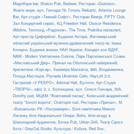
Magnifique bar
,
Shatun Pub
,
Barbeer
,
Ресторан «Gustoso»
,
Жовте море
,
вул. Гончара 79
,
Готель Reikartz
,
Artemis Lounge
Bar
,
Арт-студія «Темний Софіт»
,
Ресторан Beerja
,
FIFTY Club
,
Зал Концертний сервіс
,
КЦ Freedom Hall
,
Osocor Residence
,
ilMolino
,
Теплохід «Радіонов»
,
The Time
,
Praktika restaurant
,
Арт-простір Циферблат
,
Будинок Актора
,
Житомирський
обласний український музично-драматичний театр ім. Івана
Кочерги
,
Будинок вчених НАН України
,
Концерт-хол ВДНГ
,
NAM - Modern Vietnamese Cuisine
,
Парк Партизанської Слави,
«Мисливський Двір»
,
Причал на Оболонській набережній,
бригантина «Корсар»
,
Каземіра Малєвіча, 86б
,
Воздвиженка,
Площа Мистецтв
,
Prynada Ukrainian Cafe
,
HayLoft 2.0
,
Гастропаб «У РЕБРО»
,
Admiral Hall
,
Вугілля
,
Арт-Студія
«ТВОРЧІ», офіс 3
,
с. Колонщина
,
вул. Олеся Гончара, 30А
,
Dorothy pub
,
МЦКМ "Жовтневий палац"
,
Київський академічний
театр “Золоті ворота”
,
Освіторія хаб
,
Ресторан «Причал»
,
М.
«Вокзальна» РК «Ультрамарін»
,
Біля пам'ятника Миколі
Лисенку біля Національної Опери
,
Boho
,
біля входу в
Шоколадний будиночок
,
Бочка Pub
,
Urban Grill
,
Театр Сірого
Кота / GreyCat.Studio
,
Культура / Kultura
,
Red Sox
,