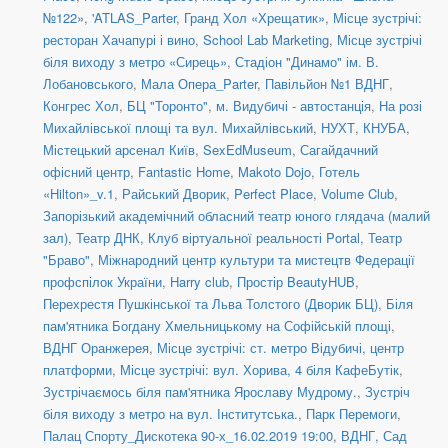
№122»
,
'ATLAS_Parter
,
Гранд Хол «Хрещатик»
,
Місце зустрічі:
ресторан Хачапурі і вино
,
School Lab Marketing
,
Місце зустрічі
біля виходу з метро «Сирець»
,
Стадіон "Динамо" ім. В.
Лобановського
,
Мала Опера_Parter
,
Павільйон №1 ВДНГ
,
Конгрес Хол
,
БЦ "Торонто"
,
м. Видубичі - автостанція
,
На розі
Михайлівської площі та вул. Михайлівський
,
НУХТ
,
КНУБА
,
Містецький арсенал Київ
,
SexEdMuseum
,
Сагайдачний
офісний центр
,
Fantastic Home
,
Makoto Dojo
,
Готель
«Hilton»_v.1
,
Райський Дворик
,
Perfect Place
,
Volume Club
,
Запорізький академічний обласний театр юного глядача (малий
зал)
,
Театр ДНК
,
Клуб віртуальної реальності Portal
,
Театр
"Браво"
,
Міжнародний центр культури та мистецтв Федерації
профспілок України
,
Harry club
,
Простір BeautyHUB
,
Перехрестя Пушкінської та Льва Толстого (Дворик БЦ)
,
Біля
пам'ятника Богдану Хмельницькому на Софійській площі
,
ВДНГ Оранжерея
,
Місце зустрічі: ст. метро Відубичі, центр
платформи
,
Місце зустрічі: вул. Хорива, 4 біля КафеБутік
,
Зустрічаємось біля пам'ятника Ярославу Мудрому.
,
Зустріч
біля виходу з метро на вул. Інститутська.
,
Парк Перемоги
,
Палац Спорту_Дискотека 90-х_16.02.2019 19:00
,
ВДНГ, Сад