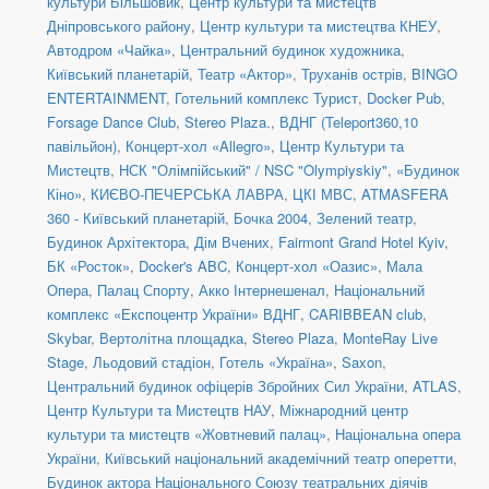
культури Більшовик
,
Центр культури та мистецтв
Дніпровського району
,
Центр культури та мистецтва КНЕУ
,
Автодром «Чайка»
,
Центральний будинок художника
,
Київський планетарій
,
Театр «Актор»
,
Труханів острів
,
BINGO
ENTERTAINMENT
,
Готельний комплекс Турист
,
Docker Pub
,
Forsage Dance Club
,
Stereo Plaza.
,
ВДНГ (Teleport360,10
павільйон)
,
Концерт-хол «Allegro»
,
Центр Культури та
Мистецтв
,
НСК "Олімпійський" / NSC "Olympiyskiy"
,
«Будинок
Кіно»
,
КИЄВО-ПЕЧЕРСЬКА ЛАВРА
,
ЦКІ МВС
,
ATMASFERA
360 - Київський планетарій
,
Бочка 2004
,
Зелений театр
,
Будинок Архітектора
,
Дім Вчених
,
Fairmont Grand Hotel Kyiv
,
БК «Росток»
,
Docker's ABC
,
Концерт-хол «Оазис»
,
Мала
Опера
,
Палац Спорту
,
Акко Інтернешенал
,
Національний
комплекс «Експоцентр України» ВДНГ
,
CARIBBEAN club
,
Skybar
,
Вертолітна площадка
,
Stereo Plaza
,
MonteRay Live
Stage
,
Льодовий стадіон
,
Готель «Україна»
,
Saxon
,
Центральний будинок офіцерів Збройних Сил України
,
ATLAS
,
Центр Культури та Мистецтв НАУ
,
Міжнародний центр
культури та мистецтв «Жовтневий палац»
,
Національна опера
України
,
Київський національний академічний театр оперетти
,
Будинок актора Національного Союзу театральних діячів