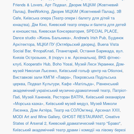
Friends & Lovers
,
Арт Подвал
,
Дворик МЦКіМ (Жовтневий
Палац)
,
BeeWorking
,
Дворик МЦКіМ (Жовтневий Палац)
,
3B
Cafe
,
Київська опера (Театр опери і балету для дітей та
юнацтва)
,
Дім Кіно
,
Киевский театр оперы и балета для детей
и юношества
,
Киевская Консерватория
,
SPECIAL PLACE
,
Dance studio «Жизнь Бальника»
,
Andrew's Irish Pub
,
Будинок
Архітектора
,
МЦКИ ПУ (Октябрьский дворец)
,
Buena Vista
Social Bar
,
ФлораКлаб
,
Планетарий
,
Остання Барикада
,
вул.
Князів Острозьких, 8 (поруч з м. Арсенальна)
,
BKS фітнес-
клуб
,
Kooperativ Hub
,
Boho Yosai
,
Музей Леси Украинки
,
Дом-
музей Николая Лысенко
,
Київський гольф центр на Оболоні
,
Виставкові зали КМГМ «Лавра»
,
Покровська Подільська
церква
,
Подвал Культури
,
Кафе «Матільда»
,
Рівненський
академічний український музично-драматичний театр
,
Патріот-
Паб
,
Музей Ханенків
,
Ресторан ВАТРА
,
Київський океанаріум
«Морська казка»
,
Київський музей медуз
,
Музей Миколи
Лисенка
,
Дом Актёра
,
Театр на СОЛОм‘янці
,
Арсенал ХХІІ
,
MODI Art and Wine Gallery
,
GHOST RESTAURANT
,
Creative
States of Arsenal 2
,
Киевский драматический театр "Браво"
,
Київський академічний театр драми і комедії на лівому березі