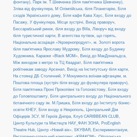
фонтану)
,
Парк ім. Т.Шевченка (біля пам'ятника Шевченку)
,
Зліва від фунікулера
,
М Олімпійська, біля Планетарію
,
Біля
сходів Українського дому
,
Біля кафе Кава Хаус
,
Біля входу до
Пасажу
,
У фунікулера
,
Місце зустрічі
,
Вихід праворуч
,
Бессарабський ринок, біля входу до Billa
,
Ліворуч від входу
біля туристичної карти
,
В агентства путівок, що горять
,
Національна асоціація «Укрзернопродукт»
,
м. Золоті ворота
біля пам'ятника Ярославу Мудрому
,
Біля входу до Будинку
Художника
,
Караоке «Black MOM»
,
Вихід до МакДональдса
,
Між виходом з метро та ТЦ Квадрат
,
Біля пам'ятника
робітникам заводу Арсенал
,
Вихід на Інститутську біля карти
,
На стоянці ДБ Столичний
,
У Монумента воїнам-афганцям
,
м.
Поштова площа (зустріч біля входу до фунікулера праворуч)
,
Біля пам'ятника Проні Прокопівні та Голохвістому
,
Біля входу
до Головпоштамту
,
Біля центрального входу до Національного
ботанічного саду ім. М.Гришка
,
Біля входу до Інституту бізнес-
освіти КНЕУ
,
Біля входу в Некрополь
,
Центральний Дім
Офіцерів ЗСУ
,
М Героїв Дніпра
,
Клуб CARIBBEAN CLUB
,
Центр Культури та Мистецтв НАУ_ФАН ЗОНА
,
ProEnglish
Theatre Hub
,
Центр «Новий вік»
,
SKYBAR
,
Експериментаніум
,
Ресторанно-готельний комплекс «KRAKOW»
,
Оболонська