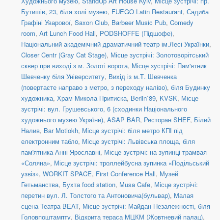
Художнього музею
,
StandUp Art House Kyiv
,
Місце зустрічі: пр.
Бутишів, 23, біля холі музею
,
FUEGO Latin Restaurant
,
Садиба
Графіні Уварової
,
Saxon Club
,
Barbeer Music Pub
,
Comedy
room
,
Art Lunch Food Hall
,
PODSHOFFE (Підшофе)
,
Національний академічний драматичний театр ім.Лесі Українки
,
Closer Centr (Gray Cat Stage)
,
Місце зустрічі: Золотоворітський
сквер при виході з м. Золоті ворота
,
Місце зустрічі: Пам'ятник
Шевченку біля Університету
,
Вихід із м.Т. Шевченка
(повертаєте направо з метро, з переходу наліво)
,
біля Будинку
художника
,
Храм Микола Притиска
,
Berlin`89
,
KVSK
,
Місце
зустрічі: вул. Грушевського, 6 (сходинки Національного
художнього музею України)
,
ASAP BAR
,
Ресторан SHEF
,
Білий
Налив
,
Bar Motlokh
,
Місце зустрічі: біля метро КПІ під
електронним табло
,
Місце зустрічі: Львівська площа, біля
пам'ятника Анні Ярославні
,
Місце зустрічі: на зупинці трамвая
«Соляна»
,
Місце зустрічі: троллейбусна зупинка «Подільський
узвіз»
,
WORKIT SPACE
,
First Conference Hall
,
Музей
Гетьманства
,
Бухта food station
,
Musa Cafe
,
Місце зустрічі:
перетин вул. Л. Толстого та Антоновича(бульвар)
,
Малая
сцена Театра BEAT
,
Місце зустрічі: Майдан Незалежності, біля
Головпоштампту
,
Відкрита тераса МЦКМ (Жовтневий палац)
,