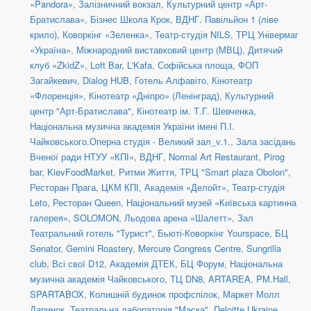
«Pandora»
,
Залізничний вокзал
,
Культурний центр «Арт-
Братислава»
,
Бізнес Школа Крок
,
ВДНГ. Павільйон 1 (ліве
крило)
,
Коворкінг «Зеленка»
,
Театр-студія NILS
,
ТРЦ Універмаг
«Україна»
,
Міжнародний виставковий центр (МВЦ)
,
Дитячий
клуб «ZkidZ»
,
Loft Bar
,
L'Kafa
,
Софійська площа
,
ФОП
Загайкевич
,
Dialog HUB
,
Готель Алфавіто
,
Кінотеатр
«Флоренція»
,
Кінотеатр «Дніпро» (Ленінград)
,
Культурний
центр "Арт-Братислава"
,
Кінотеатр ім. Т.Г. Шевченка
,
Національна музична академія України імені П.І.
Чайковського.Оперна студія - Великий зал_v.1.
,
Зала засідань
Вченої ради НТУУ «КПІ»
,
ВДНГ
,
Normal Art Restaurant
,
Pirog
bar
,
KievFoodMarket
,
Ритми Життя
,
ТРЦ "Smart plaza Obolon"
,
Ресторан Прага
,
ЦКМ КПІ
,
Академія «Делойт»
,
Театр-студія
Leto
,
Ресторан Queen
,
Національний музей «Київська картинна
галерея»
,
SOLOMON
,
Льодова арена «Шалетт»
,
Зал
Театральний готель "Турист"
,
Бьюті-Коворкінг Yourspace
,
БЦ
Senator
,
Gemini Roastery
,
Mercure Congress Centre
,
Sungrilla
club
,
Всі свої D12
,
Академія ДТЕК
,
БЦ Форум
,
Національна
музична академія Чайковського
,
ТЦ DN8
,
ARTAREA
,
PM.Hall
,
SPARTABOX
,
Колишній будинок профспілок
,
Маркет Молл
Даринок
,
Театральна лабораторія "Маска"
,
Deloitte Ukraine
,