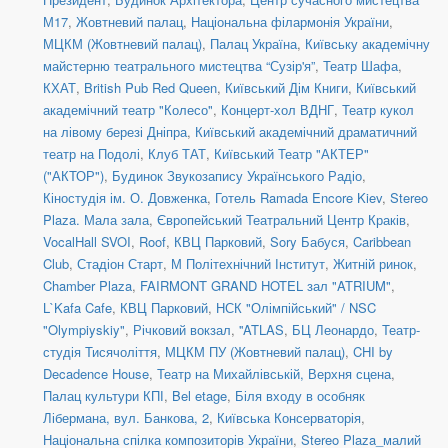
М17
,
Жовтневий палац
,
Національна філармонія України
,
МЦКМ (Жовтневий палац)
,
Палац Україна
,
Київську академічну
майстерню театрального мистецтва “Сузір'я”
,
Театр Шафа
,
КХАТ
,
British Pub Red Queen
,
Київський Дім Книги
,
Київський
академічний театр "Колесо"
,
Концерт-хол ВДНГ
,
Театр кукол
на лівому березі Дніпра
,
Київський академічний драматичний
театр на Подолі
,
Клуб ТАТ
,
Київський Театр "АКТЕР"
("АКТОР")
,
Будинок Звукозапису Українського Радіо
,
Кіностудія ім. О. Довженка
,
Готель Ramada Encore Kiev
,
Stereo
Plaza. Мала зала
,
Європейський Театральний Центр Краків
,
VocalHall SVOI
,
Roof
,
КВЦ Парковий
,
Sory Бабуся
,
Caribbean
Club
,
Стадіон Старт
,
М Політехнічний Інститут
,
Житній ринок
,
Chamber Plaza
,
FAIRMONT GRAND HOTEL зал "ATRIUM"
,
L`Kafa Cafe
,
КВЦ Парковий
,
НСК "Олімпійський" / NSC
"Olympiyskiy"
,
Річковий вокзал
,
''ATLAS
,
БЦ Леонардо
,
Театр-
студія Тисячоліття
,
МЦКМ ПУ (Жовтневий палац)
,
CHI by
Decadence House
,
Театр на Михайлівській, Верхня сцена
,
Палац культури КПІ
,
Bel etage
,
Біля входу в особняк
Лібермана, вул. Банкова, 2
,
Київська Консерваторія
,
Національна спілка композиторів України
,
Stereo Plaza_малий