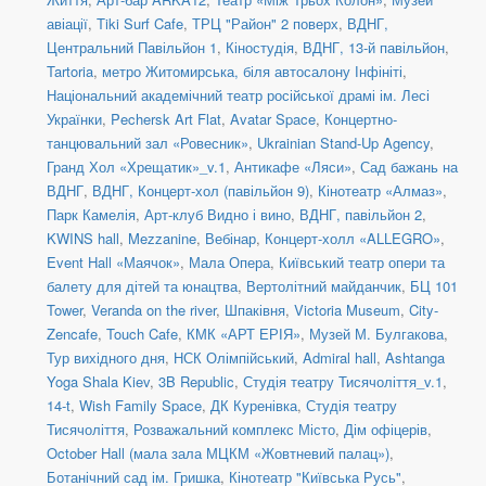
авіації
,
Tiki Surf Cafe
,
ТРЦ "Район" 2 поверх
,
ВДНГ,
Центральний Павільйон 1
,
Кіностудія
,
ВДНГ, 13-й павільйон
,
Tartoria
,
метро Житомирська, біля автосалону Інфініті
,
Національний академічний театр російської драмі ім. Лесі
Українки
,
Pechersk Art Flat
,
Avatar Space
,
Концертно-
танцювальний зал «Ровесник»
,
Ukrainian Stand-Up Agency
,
Гранд Хол «Хрещатик»_v.1
,
Антикафе «Ляси»
,
Сад бажань на
ВДНГ
,
ВДНГ, Концерт-хол (павільйон 9)
,
Кінотеатр «Алмаз»
,
Парк Камелія
,
Арт-клуб Видно і вино
,
ВДНГ, павільйон 2
,
KWINS hall
,
Mezzanine
,
Вебінар
,
Концерт-холл «ALLEGRO»
,
Event Hall «Маячок»
,
Мала Опера
,
Київський театр опери та
балету для дітей та юнацтва
,
Вертолітний майданчик
,
БЦ 101
Tower
,
Veranda on the river
,
Шпаківня
,
Victoria Museum
,
City-
Zencafe
,
Touch Cafe
,
КМК «АРТ ЕРІЯ»
,
Музей М. Булгакова
,
Тур вихідного дня
,
НСК Олімпійський
,
Admiral hall
,
Ashtanga
Yoga Shala Kiev
,
3B Republic
,
Студія театру Тисячоліття_v.1
,
14-t
,
Wish Family Space
,
ДК Куренівка
,
Студія театру
Тисячоліття
,
Розважальний комплекс Місто
,
Дім офіцерів
,
October Hall (мала зала МЦКМ «Жовтневий палац»)
,
Ботанічний сад ім. Гришка
,
Кінотеатр "Київська Русь"
,