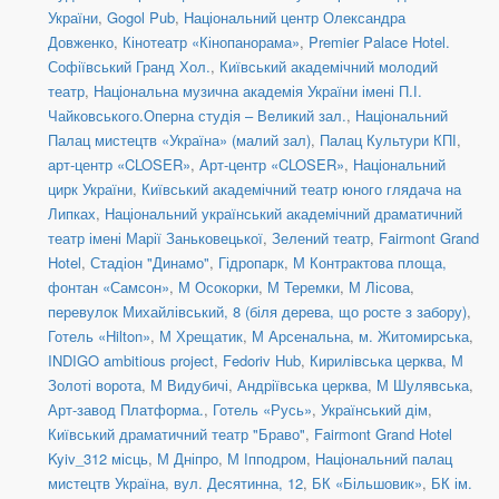
України
,
Gogol Pub
,
Національний центр Олександра
Довженко
,
Кінотеатр «Кінопанорама»
,
Premier Palace Hotel.
Софіївський Гранд Хол.
,
Київський академічний молодий
театр
,
Національна музична академія України імені П.І.
Чайковського.Оперна студія – Великий зал.
,
Національний
Палац мистецтв «Україна» (малий зал)
,
Палац Культури КПІ
,
арт-центр «CLOSER»
,
Арт-центр «CLOSER»
,
Національний
цирк України
,
Київський академічний театр юного глядача на
Липках
,
Національний український академічний драматичний
театр імені Марії Заньковецької
,
Зелений театр
,
Fairmont Grand
Hotel
,
Стадіон "Динамо"
,
Гідропарк
,
М Контрактова площа,
фонтан «Самсон»
,
М Осокорки
,
М Теремки
,
М Лісова
,
перевулок Михайлівський, 8 (біля дерева, що росте з забору)
,
Готель «Hilton»
,
М Хрещатик
,
М Арсенальна
,
м. Житомирська
,
INDIGO ambitious project
,
Fedoriv Hub
,
Кирилівська церква
,
М
Золоті ворота
,
М Видубичі
,
Андріївська церква
,
М Шулявська
,
Арт-завод Платформа.
,
Готель «Русь»
,
Український дім
,
Київський драматичний театр "Браво"
,
Fairmont Grand Hotel
Kyiv_312 місць
,
М Дніпро
,
М Іпподром
,
Національний палац
мистецтв Україна
,
вул. Десятинна, 12
,
БК «Більшовик»
,
БК ім.