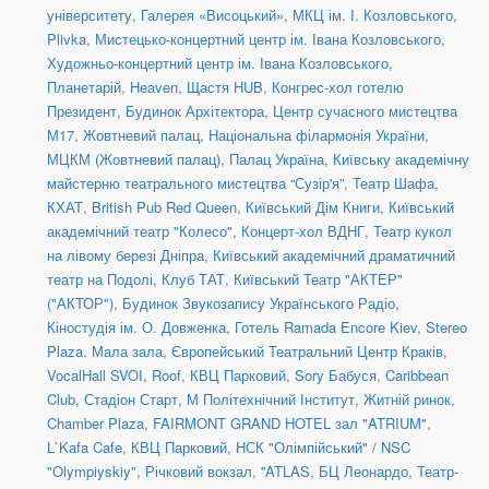
університету
,
Галерея «Висоцький»
,
МКЦ ім. І. Козловського
,
Plivka
,
Мистецько-концертний центр ім. Івана Козловського
,
Художньо-концертний центр ім. Івана Козловського
,
Планетарій
,
Heaven
,
Щастя HUB
,
Конгрес-хол готелю
Президент
,
Будинок Архітектора
,
Центр сучасного мистецтва
М17
,
Жовтневий палац
,
Національна філармонія України
,
МЦКМ (Жовтневий палац)
,
Палац Україна
,
Київську академічну
майстерню театрального мистецтва “Сузір'я”
,
Театр Шафа
,
КХАТ
,
British Pub Red Queen
,
Київський Дім Книги
,
Київський
академічний театр "Колесо"
,
Концерт-хол ВДНГ
,
Театр кукол
на лівому березі Дніпра
,
Київський академічний драматичний
театр на Подолі
,
Клуб ТАТ
,
Київський Театр "АКТЕР"
("АКТОР")
,
Будинок Звукозапису Українського Радіо
,
Кіностудія ім. О. Довженка
,
Готель Ramada Encore Kiev
,
Stereo
Plaza. Мала зала
,
Європейський Театральний Центр Краків
,
VocalHall SVOI
,
Roof
,
КВЦ Парковий
,
Sory Бабуся
,
Caribbean
Club
,
Стадіон Старт
,
М Політехнічний Інститут
,
Житній ринок
,
Chamber Plaza
,
FAIRMONT GRAND HOTEL зал "ATRIUM"
,
L`Kafa Cafe
,
КВЦ Парковий
,
НСК "Олімпійський" / NSC
"Olympiyskiy"
,
Річковий вокзал
,
''ATLAS
,
БЦ Леонардо
,
Театр-