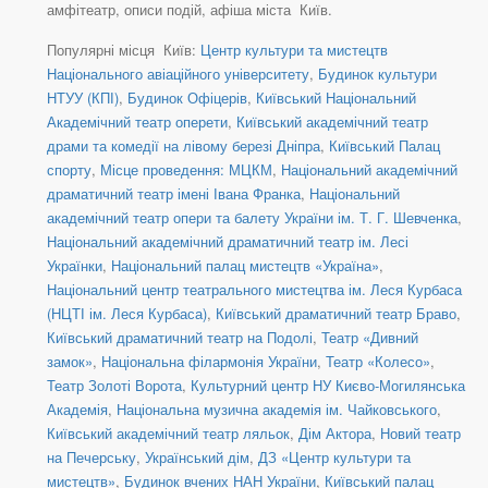
амфітеатр, описи подій, афіша міста Київ.
Популярні місця Київ:
Центр культури та мистецтв
Національного авіаційного університету
,
Будинок культури
НТУУ (КПІ)
,
Будинок Офіцерів
,
Київський Національний
Академічний театр оперети
,
Київський академічний театр
драми та комедії на лівому березі Дніпра
,
Київський Палац
спорту
,
Місце проведення: МЦКМ
,
Національний академічний
драматичний театр імені Івана Франка
,
Національний
академічний театр опери та балету України ім. Т. Г. Шевченка
,
Національний академічний драматичний театр ім. Лесі
Українки
,
Національний палац мистецтв «Україна»
,
Національний центр театрального мистецтва ім. Леся Курбаса
(НЦТІ ім. Леся Курбаса)
,
Київський драматичний театр Браво
,
Київський драматичний театр на Подолі
,
Театр «Дивний
замок»
,
Національна філармонія України
,
Театр «Колесо»
,
Театр Золоті Ворота
,
Культурний центр НУ Києво-Могилянська
Академія
,
Національна музична академія ім. Чайковського
,
Київський академічний театр ляльок
,
Дім Актора
,
Новий театр
на Печерську
,
Український дім
,
ДЗ «Центр культури та
мистецтв»
,
Будинок вчених НАН України
,
Київський палац