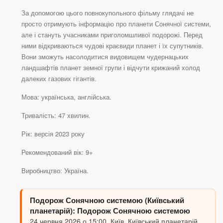
За допомогою цього повнокупольного фільму глядачі не
просто отримують інформацію про планети Сонячної системи,
але і стануть учасниками приголомшливої подорожі. Перед
ними відкриваються чудові краєвиди планет і їх супутників.
Вони зможуть насолодитися видовищем чудернацьких
ландшафтів планет земної групи і відчути крижаний холод
далеких газових гігантів.
Мова: українська, англійська.
Тривалість: 47 хвилин.
Рік: версія 2023 року
Рекомендований вік: 9+
Виробництво: Україна.
Подорож Сонячною системою (Київський
планетарій): Подорож Сонячною системою
24 червня 2026 о 15:00, Київ, Київський планетарій