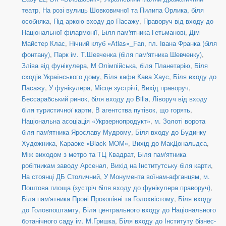
театр
,
На розі вулиць Шовковичної та Пилипа Орлика, біля
особняка
,
Під аркою входу до Пасажу
,
Праворуч від входу до
Національної філармонії
,
Біля пам'ятника Гетьманові
,
Дім
Майстер Клас
,
Нічний клуб «Atlas»_Fan
,
пл. Івана Франка (біля
фонтану)
,
Парк ім. Т.Шевченка (біля пам'ятника Шевченку)
,
Зліва від фунікулера
,
М Олімпійська, біля Планетарію
,
Біля
сходів Українського дому
,
Біля кафе Кава Хаус
,
Біля входу до
Пасажу
,
У фунікулера
,
Місце зустрічі
,
Вихід праворуч
,
Бессарабський ринок, біля входу до Billa
,
Ліворуч від входу
біля туристичної карти
,
В агентства путівок, що горять
,
Національна асоціація «Укрзернопродукт»
,
м. Золоті ворота
біля пам'ятника Ярославу Мудрому
,
Біля входу до Будинку
Художника
,
Караоке «Black MOM»
,
Вихід до МакДональдса
,
Між виходом з метро та ТЦ Квадрат
,
Біля пам'ятника
робітникам заводу Арсенал
,
Вихід на Інститутську біля карти
,
На стоянці ДБ Столичний
,
У Монумента воїнам-афганцям
,
м.
Поштова площа (зустріч біля входу до фунікулера праворуч)
,
Біля пам'ятника Проні Прокопівні та Голохвістому
,
Біля входу
до Головпоштамту
,
Біля центрального входу до Національного
ботанічного саду ім. М.Гришка
,
Біля входу до Інституту бізнес-