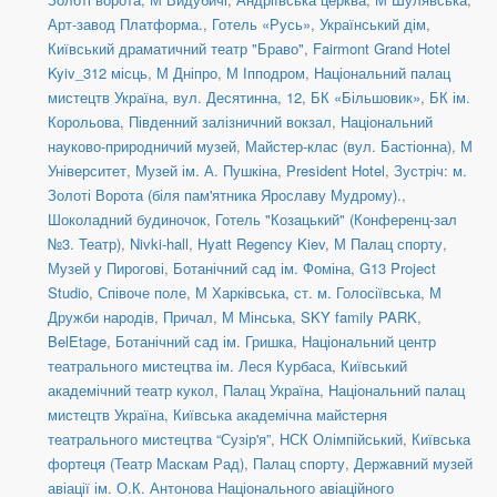
Арт-завод Платформа.
,
Готель «Русь»
,
Український дім
,
Київський драматичний театр "Браво"
,
Fairmont Grand Hotel
Kyiv_312 місць
,
М Дніпро
,
М Іпподром
,
Національний палац
мистецтв Україна
,
вул. Десятинна, 12
,
БК «Більшовик»
,
БК ім.
Корольова
,
Південний залізничний вокзал
,
Національний
науково-природничий музей
,
Майстер-клас (вул. Бастіонна)
,
М
Університет
,
Музей ім. А. Пушкіна
,
President Hotel
,
Зустріч: м.
Золоті Ворота (біля пам'ятника Ярославу Мудрому).
,
Шоколадний будиночок
,
Готель "Козацький" (Конференц-зал
№3. Театр)
,
Nivki-hall
,
Hyatt Regency Kiev
,
М Палац спорту
,
Музей у Пирогові
,
Ботанічний сад ім. Фоміна
,
G13 Project
Studio
,
Співоче поле
,
М Харківська
,
ст. м. Голосіївська
,
М
Дружби народів
,
Причал
,
М Мінська
,
SKY family PARK
,
BelEtage
,
Ботанічний сад ім. Гришка
,
Національний центр
театрального мистецтва ім. Леся Курбаса
,
Київський
академічний театр кукол
,
Палац Україна
,
Національний палац
мистецтв Україна
,
Київська академічна майстерня
театрального мистецтва “Сузір'я”
,
НСК Олімпійський
,
Київська
фортеця (Театр Маскам Рад)
,
Палац спорту
,
Державний музей
авіації ім. О.К. Антонова Національного авіаційного