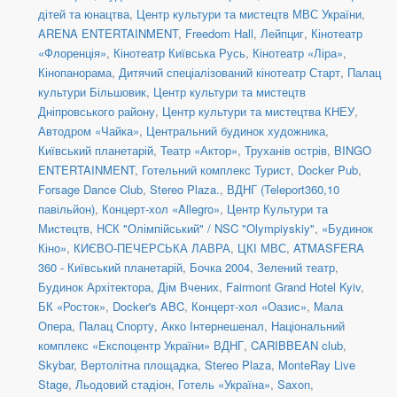
дітей та юнацтва
,
Центр культури та мистецтв МВС України
,
ARENA ENTERTAINMENT
,
Freedom Hall
,
Лейпциг
,
Кінотеатр
«Флоренція»
,
Кінотеатр Київська Русь
,
Кінотеатр «Ліра»
,
Кінопанорама
,
Дитячий спеціалізований кінотеатр Старт
,
Палац
культури Більшовик
,
Центр культури та мистецтв
Дніпровського району
,
Центр культури та мистецтва КНЕУ
,
Автодром «Чайка»
,
Центральний будинок художника
,
Київський планетарій
,
Театр «Актор»
,
Труханів острів
,
BINGO
ENTERTAINMENT
,
Готельний комплекс Турист
,
Docker Pub
,
Forsage Dance Club
,
Stereo Plaza.
,
ВДНГ (Teleport360,10
павільйон)
,
Концерт-хол «Allegro»
,
Центр Культури та
Мистецтв
,
НСК "Олімпійський" / NSC "Olympiyskiy"
,
«Будинок
Кіно»
,
КИЄВО-ПЕЧЕРСЬКА ЛАВРА
,
ЦКІ МВС
,
ATMASFERA
360 - Київський планетарій
,
Бочка 2004
,
Зелений театр
,
Будинок Архітектора
,
Дім Вчених
,
Fairmont Grand Hotel Kyiv
,
БК «Росток»
,
Docker's ABC
,
Концерт-хол «Оазис»
,
Мала
Опера
,
Палац Спорту
,
Акко Інтернешенал
,
Національний
комплекс «Експоцентр України» ВДНГ
,
CARIBBEAN club
,
Skybar
,
Вертолітна площадка
,
Stereo Plaza
,
MonteRay Live
Stage
,
Льодовий стадіон
,
Готель «Україна»
,
Saxon
,