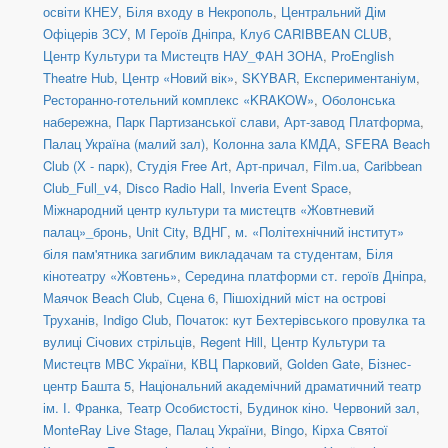
освіти КНЕУ
,
Біля входу в Некрополь
,
Центральний Дім
Офіцерів ЗСУ
,
М Героїв Дніпра
,
Клуб CARIBBEAN CLUB
,
Центр Культури та Мистецтв НАУ_ФАН ЗОНА
,
ProEnglish
Theatre Hub
,
Центр «Новий вік»
,
SKYBAR
,
Експериментаніум
,
Ресторанно-готельний комплекс «KRAKOW»
,
Оболонська
набережна
,
Парк Партизанської слави
,
Арт-завод Платформа
,
Палац Україна (малий зал)
,
Колонна зала КМДА
,
SFERA Beach
Club (Х - парк)
,
Студія Free Art
,
Арт-причал
,
Film.ua
,
Caribbean
Club_Full_v4
,
Disco Radio Hall
,
Inveria Event Space
,
Міжнародний центр культури та мистецтв «Жовтневий
палац»_бронь
,
Unit Сity
,
ВДНГ
,
м. «Політехнічний інститут»
біля пам'ятника загиблим викладачам та студентам
,
Біля
кінотеатру «Жовтень»
,
Середина платформи ст. героїв Дніпра
,
Маячок Beach Club
,
Сцена 6
,
Пішохідний міст на острові
Труханів
,
Indigo Club
,
Початок: кут Бехтерівського провулка та
вулиці Січових стрільців
,
Regent Hill
,
Центр Культури та
Мистецтв МВС України
,
КВЦ Парковий
,
Golden Gate
,
Бізнес-
центр Башта 5
,
Національний академічний драматичний театр
ім. І. Франка
,
Театр Особистості
,
Будинок кіно. Червоний зал
,
MonteRay Live Stage
,
Палац України
,
Bingo
,
Кірха Святої