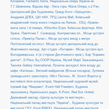
Катерини
,
Fantastic home
,
Національна опера України ім.
Т.Г.Шевченка
,
Відьма бар - Лиса гора
,
Мала Опера_v.2 Fan
,
Центральний Дім Художника
,
Гранд-Холл «Хрещатик»
,
Академія ДПЕК
,
ЦКІ НАУ
,
ТРЦ Lavina Mall
,
Київський
академічний театр юного глядача на Липках.
,
ЄКЦ «Краків»
мала зала 1-й поверх
,
Klitschko Expo
,
Київська фортеця
,
Attic
Space
,
Пам'ятник Г. Сковороді, Контрактова пл.
,
Місце зустрічі
готель «Прем'єр Палас»
,
Місце зустрічі вихід з метро
Політехнічний інститут
,
Місце зустрічі центральний вхід до
Жовтневого палацу
,
Арт-студія «Ліхтарик»
,
Місце зустрічі вул.
Володимирська, 4 (зі сторони Десятинного пров.)
,
Бар "Бармен
диктат"
,
D.Fleur
,
Бц COOP-Україна
,
Музей Марії Заньковецької
,
Tauvers Gallery International
,
Початок екскурсії біля входу до
кафе «Катюша»
,
Виїзний майданчик (Вільна посадка)
,
Зупинка
громадського транспорту «Міст Патона»
,
М. Золоті Ворота (у
вестибюлі біля ескалатора)
,
Національний художній музей
,
Ігровий бар "Respawn"
,
Event Hall Freedom
,
Будинок
звукозапису Українського радіо
,
K.Point
,
Red Sox United
,
Державний заклад «Центр культури та мистецтв»
,
Національний палац мистецтв "Україна".
,
Будинок культури та
мистецтв СБУ
,
Клуб BINGO
,
Національний палац мистецтв