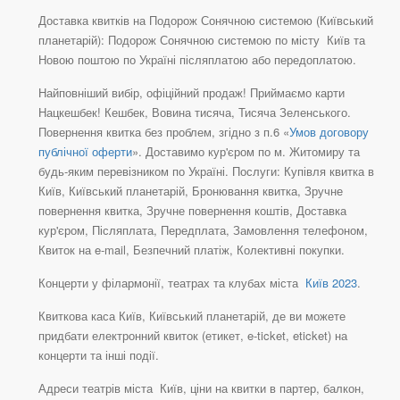
Доставка квитків на Подорож Сонячною системою (Київський
планетарій): Подорож Сонячною системою по місту Київ та
Новою поштою по Україні післяплатою або передоплатою.
Найповніший вибір, офіційний продаж! Приймаємо карти
Нацкешбек! Кешбек, Вовина тисяча, Тисяча Зеленського.
Повернення квитка без проблем, згідно з п.6 «
Умов договору
публічної оферти
». Доставимо кур'єром по м. Житомиру та
будь-яким перевізником по Україні. Послуги: Купівля квитка в
Київ, Київський планетарій, Бронювання квитка, Зручне
повернення квитка, Зручне повернення коштів, Доставка
кур'єром, Післяплата, Передплата, Замовлення телефоном,
Квиток на e-mail, Безпечний платіж, Колективні покупки.
Концерти у філармонії, театрах та клубах міста
Київ 2023
.
Квиткова каса Київ, Київський планетарій, де ви можете
придбати електронний квиток (етикет, e-ticket, eticket) на
концерти та інші події.
Адреси театрів міста Київ, ціни на квитки в партер, балкон,