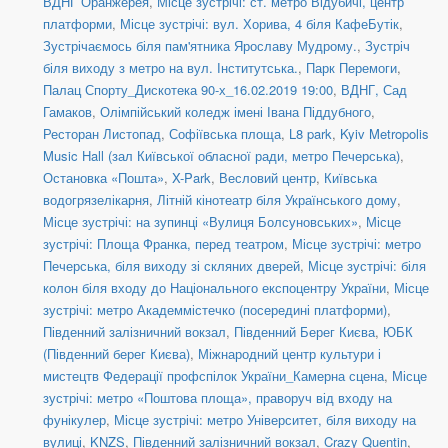
ВДНГ Оранжерея
,
Місце зустрічі: ст. метро Відубичі, центр
платформи
,
Місце зустрічі: вул. Хорива, 4 біля КафеБутік
,
Зустрічаємось біля пам'ятника Ярославу Мудрому.
,
Зустріч
біля виходу з метро на вул. Інститутська.
,
Парк Перемоги
,
Палац Спорту_Дискотека 90-х_16.02.2019 19:00
,
ВДНГ, Сад
Гамаков
,
Олімпійський коледж імені Івана Піддубного
,
Ресторан Листопад
,
Софіївська площа
,
L8 park
,
Kyiv Metropolis
Music Hall (зал Київської обласної ради, метро Печерська)
,
Остановка «Пошта»
,
X-Park
,
Весловий центр
,
Київська
водогрязелікарня
,
Літній кінотеатр біля Українського дому
,
Місце зустрічі: на зупинці «Вулиця Болсуновських»
,
Місце
зустрічі: Площа Франка, перед театром
,
Місце зустрічі: метро
Печерська, біля виходу зі скляних дверей
,
Місце зустрічі: біля
колон біля входу до Національного експоцентру України
,
Місце
зустрічі: метро Академмістечко (посередині платформи)
,
Південний залізничний вокзал
,
Південний Берег Києва
,
ЮБК
(Південний берег Києва)
,
Міжнародний центр культури і
мистецтв Федерації профспілок України_Камерна сцена
,
Місце
зустрічі: метро «Поштова площа», праворуч від входу на
фунікулер
,
Місце зустрічі: метро Університет, біля виходу на
вулиці
,
KNZS
,
Південний залізничний вокзал
,
Crazy Quentin
,