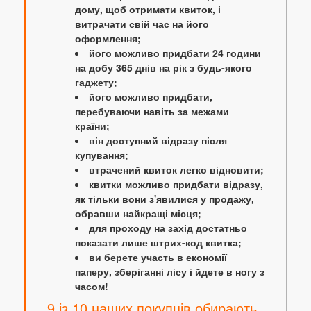
дому, щоб отримати квиток, і
витрачати свій час на його
оформлення;
його можливо придбати 24 години
на добу 365 днів на рік з будь-якого
гаджету;
його можливо придбати,
перебуваючи навіть за межами
країни;
він доступний відразу після
купування;
втрачений квиток легко відновити;
квитки можливо придбати відразу,
як тільки вони з'явилися у продажу,
обравши найкращі місця;
для проходу на захід достатньо
показати лише штрих-код квитка;
ви берете участь в економії
паперу, зберіганні лісу і йдете в ногу з
часом!
9 із 10 наших покупців обирають