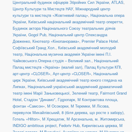
Центральний будинок офіцерів Збройних Сил України
,
ATLAS
,
Центр Культури та Мистецтв НАУ
,
Міжнародний центр
культури та мистецтв «Жовтневий палац»
,
Національна опера
України
,
Київський національний академічний театр оперетти
,
Будинок актора Національного Союзу театральних діячів
України
,
Gogol Pub
,
Національний центр Олександра
Довженко
,
Кінотеатр «Кінопанорама»
,
Premier Palace Hotel.
Софіївський Гранд Хол.
,
Київський академічний молодий
театр
,
Національна музична академія України імені П.І.
Чайковського.Оперна студія – Великий зал.
,
Національний
Палац мистецтв «Україна» (малий зал)
,
Палац Культури КПІ
,
арт-центр «CLOSER»
,
Арт-центр «CLOSER»
,
Національний
цирк України
,
Київський академічний театр юного глядача на
Липках
,
Національний український академічний драматичний
театр імені Марії Заньковецької
,
Зелений театр
,
Fairmont Grand
Hotel
,
Стадіон "Динамо"
,
Гідропарк
,
М Контрактова площа,
фонтан «Самсон»
,
М Осокорки
,
М Теремки
,
М Лісова
,
перевулок Михайлівський, 8 (біля дерева, що росте з забору)
,
Готель «Hilton»
,
М Хрещатик
,
М Арсенальна
,
м. Житомирська
,
INDIGO ambitious project
,
Fedoriv Hub
,
Кирилівська церква
,
М
Золоті ворота
,
М Видубичі
,
Андріївська церква
,
М Шулявська
,