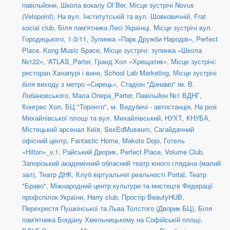
павільйони
,
Школа вокалу Ol`Ber
,
Місце зустрічі Novus
(Velopoint)
,
На вул. Інститутській та вул. Шовковичній
,
Frat
social сlub
,
Біля пам'ятника Лесі Українці
,
Місце зустрічі вул.
Городецького, 1-3/11
,
Зупинка «Парк Дружби Народів»
,
Perfect
Place
,
Kong Music Space
,
Місце зустрічі: зупинка «Школа
№122»
,
'ATLAS_Parter
,
Гранд Хол «Хрещатик»
,
Місце зустрічі:
ресторан Хачапурі і вино
,
School Lab Marketing
,
Місце зустрічі
біля виходу з метро «Сирець»
,
Стадіон "Динамо" ім. В.
Лобановського
,
Мала Опера_Parter
,
Павільйон №1 ВДНГ
,
Конгрес Хол
,
БЦ "Торонто"
,
м. Видубичі - автостанція
,
На розі
Михайлівської площі та вул. Михайлівський
,
НУХТ
,
КНУБА
,
Містецький арсенал Київ
,
SexEdMuseum
,
Сагайдачний
офісний центр
,
Fantastic Home
,
Makoto Dojo
,
Готель
«Hilton»_v.1
,
Райський Дворик
,
Perfect Place
,
Volume Club
,
Запорізький академічний обласний театр юного глядача (малий
зал)
,
Театр ДНК
,
Клуб віртуальної реальності Portal
,
Театр
"Браво"
,
Міжнародний центр культури та мистецтв Федерації
профспілок України
,
Harry club
,
Простір BeautyHUB
,
Перехрестя Пушкінської та Льва Толстого (Дворик БЦ)
,
Біля
пам'ятника Богдану Хмельницькому на Софійській площі
,