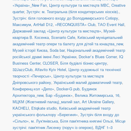
«Україна»_New Fan
,
Центр культури та мистецтв МВС
,
Creative
quarter
,
Зустріч: м. Театральна (біля кондитерських кіосків).
,
Зустріч: біля головного входу до Володимирського Собору
,
Максимум
,
ArtHall D12
,
«RECONQUISTA» Club
,
ТАО Event Hall
,
Державний заклад «Центр культури та мистецтв»
,
Музей-
квартира В. Косенка
,
Scenario Cafe
,
Київський муніципальний
академічний театр опери та балету для дітей та юнацтва_new
,
Музей історії Києва
,
Soda bar
,
Національний академічний театр
російської драмі імені Лесі Українки
,
Docker`s Blues Corner
,
IQ
Business Center
,
CLOSER
,
Біля будівлі бізнес-центру
,
32JazzClub
,
Alfavito Kyiv Hotel
,
Центр художньої та технічної
творчості «Печерськ»
,
Центр культури та мистецтв
Дніпровського району
,
Український малий драматичний театр
,
Конференц-хол «Депо»
,
Docker-G pub
,
Будинок
Архитектора_new
,
Бар «Будинок»
,
Велика Житомирська, 16
,
МЦКМ (Жовтневий палац)_малий зал
,
Art Ukraine Gallery
,
KACHELI
,
Etiqkate studio
,
Київський академічний театр
українського фольклору «Берегиня»
,
Зустріч біля входу до
«Сільпо», м. Лук'янівська
,
Біля пам'ятника княгині Ользі
,
Місце
зустрічі: пам'ятник Лисенку (поруч із оперою)
,
ВДНГ 1–3