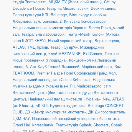
студія Тисячоліття
,
МЦКМ ПУ (Жовтневий палац)
,
CHI by
Decadence House
,
Театр на Михайлівській, Верхня сцена
,
Палац культури КПІ
,
Bel etage
,
Біля входу в особняк
Лібермана, вул. Банкова, 2
,
Київська Консерваторія
,
Національна спілка композиторів України
,
Stereo Plaza_малий
зал
,
Театральна лабораторія
,
Театр «МежIIIКолон» (Актова
зала КИСІТ КНЕУ)
,
Новий український театр, Верхня сцена
,
ATLAS
,
ТМЦ Краків
,
Театр «Сузір'я»
,
Міжнародний
виставковий центр
,
Клуб MEZZANINE
,
ExitGames
,
Тестове
місце проведення (Площадка)
,
Концерт-хол на Львівській
площі, 8
,
Арт-Клуб Теплий Ламповий
,
Маріїнський парк
,
Зал
TEATROOM
,
Premier Palace Hotel Софіївський Гранд Хол
,
Національний заповідник «Софія Київська»
,
Національна
музична академія України імені П.І. Чайковського
,
ст.м.
Виставковий центр (біля головного входу до Виставкового
центру)
,
Національний палац мистецтв «Україна»_New
,
ATLAS
(ex-Юність)
,
БК КПІ
,
Будинок художника
,
Bel etage CONCERT
CLUB
,
ДЗ «Центр культури та мистецтв»
,
ДK Дніпроспецсталь
,
ЦКМ НАУ
,
Національний авіаційний університет біля літака
,
Grand Hall Khreschatyk
,
Театр-студія Splash
,
Shooters, Speak
Easy 22
,
БК «Більшовик»
,
Український малий драматичний