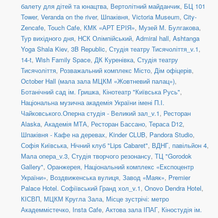
балету для дітей та юнацтва
,
Вертолітний майданчик
,
БЦ 101
Tower
,
Veranda on the river
,
Шпаківня
,
Victoria Museum
,
City-
Zencafe
,
Touch Cafe
,
КМК «АРТ ЕРІЯ»
,
Музей М. Булгакова
,
Тур вихідного дня
,
НСК Олімпійський
,
Admiral hall
,
Ashtanga
Yoga Shala Kiev
,
3B Republic
,
Студія театру Тисячоліття_v.1
,
14-t
,
Wish Family Space
,
ДК Куренівка
,
Студія театру
Тисячоліття
,
Розважальний комплекс Місто
,
Дім офіцерів
,
October Hall (мала зала МЦКМ «Жовтневий палац»)
,
Ботанічний сад ім. Гришка
,
Кінотеатр "Київська Русь"
,
Національна музична академія України імені П.І.
Чайковського.Оперна студія - Великий зал_v.1
,
Ресторан
Alaska
,
Академія МТА
,
Ресторан Бассано
,
Тераса D12
,
Шпаківня - Кафе на деревах
,
Kinder CLUB
,
Pandora Studio
,
Софія Київська
,
Нічний клуб "Lips Cabaret"
,
ВДНГ, павільйон 4
,
Мала опера_v.3
,
Студія творчого резонансу
,
ТЦ "Gorodok
Gallery"
,
Оранжерея, Національний комплекс «Експоцентр
України»
,
Воздвиженська вулиця
,
Завод «Маяк»
,
Premier
Palace Hotel. Софіївський Гранд хол_v.1
,
Onovo Dendra Hotel
,
КІСВП
,
МЦКМ Кругла Зала
,
Місце зустрічі: метро
Академмістечко
,
Insta Cafe
,
Актова зала ІПАГ
,
Кіностудія ім.