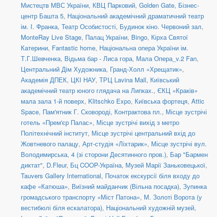
Мистецтв МВС України
,
КВЦ Парковий
,
Golden Gate
,
Бізнес-
центр Башта 5
,
Національний академічний драматичний театр
ім. І. Франка
,
Театр Особистості
,
Будинок кіно. Червоний зал
,
MonteRay Live Stage
,
Палац України
,
Bingo
,
Кірха Святої
Катерини
,
Fantastic home
,
Національна опера України ім.
Т.Г.Шевченка
,
Відьма бар - Лиса гора
,
Мала Опера_v.2 Fan
,
Центральний Дім Художника
,
Гранд-Холл «Хрещатик»
,
Академія ДПЕК
,
ЦКІ НАУ
,
ТРЦ Lavina Mall
,
Київський
академічний театр юного глядача на Липках.
,
ЄКЦ «Краків»
мала зала 1-й поверх
,
Klitschko Expo
,
Київська фортеця
,
Attic
Space
,
Пам'ятник Г. Сковороді, Контрактова пл.
,
Місце зустрічі
готель «Прем'єр Палас»
,
Місце зустрічі вихід з метро
Політехнічний інститут
,
Місце зустрічі центральний вхід до
Жовтневого палацу
,
Арт-студія «Ліхтарик»
,
Місце зустрічі вул.
Володимирська, 4 (зі сторони Десятинного пров.)
,
Бар "Бармен
диктат"
,
D.Fleur
,
Бц COOP-Україна
,
Музей Марії Заньковецької
,
Tauvers Gallery International
,
Початок екскурсії біля входу до
кафе «Катюша»
,
Виїзний майданчик (Вільна посадка)
,
Зупинка
громадського транспорту «Міст Патона»
,
М. Золоті Ворота (у
вестибюлі біля ескалатора)
,
Національний художній музей
,