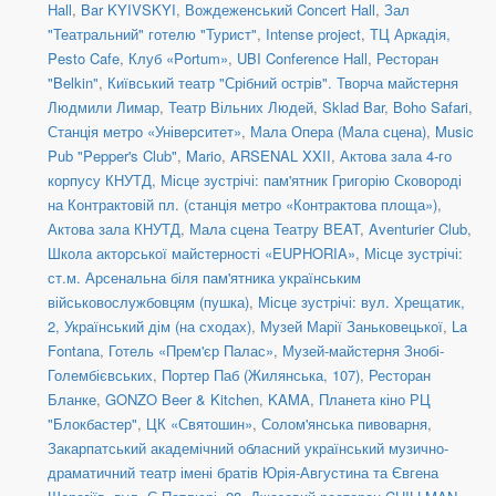
Hall
,
Bar KYIVSKYI
,
Вождеженський Concert Hall
,
Зал
"Театральний" готелю "Турист"
,
Intense project
,
ТЦ Аркадія,
Pesto Cafe
,
Клуб «Portum»
,
UBI Conference Hall
,
Ресторан
"Belkin"
,
Київський театр "Срібний острів". Творча майстерня
Людмили Лимар
,
Театр Вільних Людей
,
Sklad Bar
,
Boho Safari
,
Станція метро «Університет»
,
Мала Опера (Мала сцена)
,
Music
Pub "Pepper's Club"
,
Mario
,
ARSENAL XXII
,
Актова зала 4-го
корпусу КНУТД
,
Місце зустрічі: пам'ятник Григорію Сковороді
на Контрактовій пл. (станція метро «Контрактова площа»)
,
Актова зала КНУТД
,
Мала сцена Театру BEAT
,
Aventurier Club
,
Школа акторської майстерності «EUPHORIA»
,
Місце зустрічі:
ст.м. Арсенальна біля пам'ятника українським
військовослужбовцям (пушка)
,
Місце зустрічі: вул. Хрещатик,
2, Український дім (на сходах)
,
Музей Марії Заньковецької
,
La
Fontana
,
Готель «Прем'єр Палас»
,
Музей-майстерня Знобі-
Голембієвських
,
Портер Паб (Жилянська, 107)
,
Ресторан
Бланке
,
GONZO Beer & Kitchen
,
KAMA
,
Планета кіно РЦ
"Блокбастер"
,
ЦК «Святошин»
,
Солом'янська пивоварня
,
Закарпатський академічний обласний український музично-
драматичний театр імені братів Юрія-Августина та Євгена