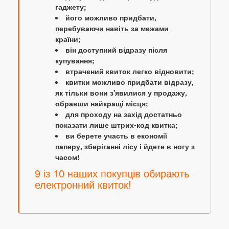
гаджету;
його можливо придбати,
перебуваючи навіть за межами
країни;
він доступний відразу після
купування;
втрачений квиток легко відновити;
квитки можливо придбати відразу,
як тільки вони з'явилися у продажу,
обравши найкращі місця;
для проходу на захід достатньо
показати лише штрих-код квитка;
ви берете участь в економії
паперу, зберіганні лісу і йдете в ногу з
часом!
9 із 10 наших покупців обирають
електронний квиток!