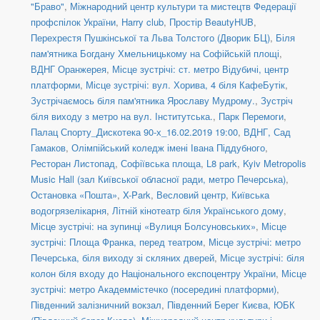
"Браво"
,
Міжнародний центр культури та мистецтв Федерації
профспілок України
,
Harry club
,
Простір BeautyHUB
,
Перехрестя Пушкінської та Льва Толстого (Дворик БЦ)
,
Біля
пам'ятника Богдану Хмельницькому на Софійській площі
,
ВДНГ Оранжерея
,
Місце зустрічі: ст. метро Відубичі, центр
платформи
,
Місце зустрічі: вул. Хорива, 4 біля КафеБутік
,
Зустрічаємось біля пам'ятника Ярославу Мудрому.
,
Зустріч
біля виходу з метро на вул. Інститутська.
,
Парк Перемоги
,
Палац Спорту_Дискотека 90-х_16.02.2019 19:00
,
ВДНГ, Сад
Гамаков
,
Олімпійський коледж імені Івана Піддубного
,
Ресторан Листопад
,
Софіївська площа
,
L8 park
,
Kyiv Metropolis
Music Hall (зал Київської обласної ради, метро Печерська)
,
Остановка «Пошта»
,
X-Park
,
Весловий центр
,
Київська
водогрязелікарня
,
Літній кінотеатр біля Українського дому
,
Місце зустрічі: на зупинці «Вулиця Болсуновських»
,
Місце
зустрічі: Площа Франка, перед театром
,
Місце зустрічі: метро
Печерська, біля виходу зі скляних дверей
,
Місце зустрічі: біля
колон біля входу до Національного експоцентру України
,
Місце
зустрічі: метро Академмістечко (посередині платформи)
,
Південний залізничний вокзал
,
Південний Берег Києва
,
ЮБК