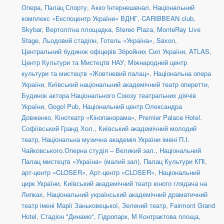
Опера
,
Палац Спорту
,
Акко Інтернешенал
,
Національний
комплекс «Експоцентр України» ВДНГ
,
CARIBBEAN club
,
Skybar
,
Вертолітна площадка
,
Stereo Plaza
,
MonteRay Live
Stage
,
Льодовий стадіон
,
Готель «Україна»
,
Saxon
,
Центральний будинок офіцерів Збройних Сил України
,
ATLAS
,
Центр Культури та Мистецтв НАУ
,
Міжнародний центр
культури та мистецтв «Жовтневий палац»
,
Національна опера
України
,
Київський національний академічний театр оперетти
,
Будинок актора Національного Союзу театральних діячів
України
,
Gogol Pub
,
Національний центр Олександра
Довженко
,
Кінотеатр «Кінопанорама»
,
Premier Palace Hotel.
Софіївський Гранд Хол.
,
Київський академічний молодий
театр
,
Національна музична академія України імені П.І.
Чайковського.Оперна студія – Великий зал.
,
Національний
Палац мистецтв «Україна» (малий зал)
,
Палац Культури КПІ
,
арт-центр «CLOSER»
,
Арт-центр «CLOSER»
,
Національний
цирк України
,
Київський академічний театр юного глядача на
Липках
,
Національний український академічний драматичний
театр імені Марії Заньковецької
,
Зелений театр
,
Fairmont Grand
Hotel
,
Стадіон "Динамо"
,
Гідропарк
,
М Контрактова площа,