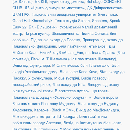
(ex-Юність)
,
БК КПІ
,
Будинок художника
,
Bel etage CONCERT
CLUB
,
ДЗ «Центр культури та мистецтв»
,
ДK Дніпроспецсталь
,
ЦКМ НАУ
,
Національний авіаційний університет біля літака
,
Grand Hall Khreschatyk
,
Театр-студія Splash
,
Shooters, Speak
Easy 22
,
БК «Більшовик»
,
Український малий драматичний
театр
,
На розі вулиць Шовковичної та Пилипа Орлика, біля
особняка
,
Під аркою входу до Пасажу
,
Праворуч від входу до
Національної філармонії
,
Біля пам'ятника Гетьманові
,
Дім
Майстер Клас
,
Нічний клуб «Atlas»_Fan
,
пл. Івана Франка (біля
фонтану)
,
Парк ім. Т.Шевченка (біля пам'ятника Шевченку)
,
Зліва від фунікулера
,
М Олімпійська, біля Планетарію
,
Біля
сходів Українського дому
,
Біля кафе Кава Хаус
,
Біля входу до
Пасажу
,
У фунікулера
,
Місце зустрічі
,
Вихід праворуч
,
Бессарабський ринок, біля входу до Billa
,
Ліворуч від входу
біля туристичної карти
,
В агентства путівок, що горять
,
Національна асоціація «Укрзернопродукт»
,
м. Золоті ворота
біля пам'ятника Ярославу Мудрому
,
Біля входу до Будинку
Художника
,
Караоке «Black MOM»
,
Вихід до МакДональдса
,
Між виходом з метро та ТЦ Квадрат
,
Біля пам'ятника
робітникам заводу Арсенал
,
Вихід на Інститутську біля карти
,
На стоянці ДБ Столичний
,
У Монумента воїнам-афганцям
,
м.