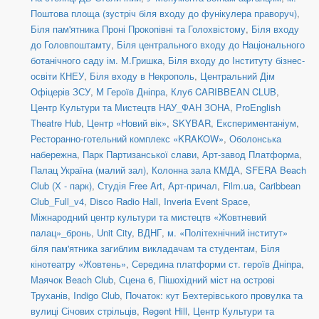
Поштова площа (зустріч біля входу до фунікулера праворуч)
,
Біля пам'ятника Проні Прокопівні та Голохвістому
,
Біля входу
до Головпоштамту
,
Біля центрального входу до Національного
ботанічного саду ім. М.Гришка
,
Біля входу до Інституту бізнес-
освіти КНЕУ
,
Біля входу в Некрополь
,
Центральний Дім
Офіцерів ЗСУ
,
М Героїв Дніпра
,
Клуб CARIBBEAN CLUB
,
Центр Культури та Мистецтв НАУ_ФАН ЗОНА
,
ProEnglish
Theatre Hub
,
Центр «Новий вік»
,
SKYBAR
,
Експериментаніум
,
Ресторанно-готельний комплекс «KRAKOW»
,
Оболонська
набережна
,
Парк Партизанської слави
,
Арт-завод Платформа
,
Палац Україна (малий зал)
,
Колонна зала КМДА
,
SFERA Beach
Club (Х - парк)
,
Студія Free Art
,
Арт-причал
,
Film.ua
,
Caribbean
Club_Full_v4
,
Disco Radio Hall
,
Inveria Event Space
,
Міжнародний центр культури та мистецтв «Жовтневий
палац»_бронь
,
Unit Сity
,
ВДНГ
,
м. «Політехнічний інститут»
біля пам'ятника загиблим викладачам та студентам
,
Біля
кінотеатру «Жовтень»
,
Середина платформи ст. героїв Дніпра
,
Маячок Beach Club
,
Сцена 6
,
Пішохідний міст на острові
Труханів
,
Indigo Club
,
Початок: кут Бехтерівського провулка та
вулиці Січових стрільців
,
Regent Hill
,
Центр Культури та