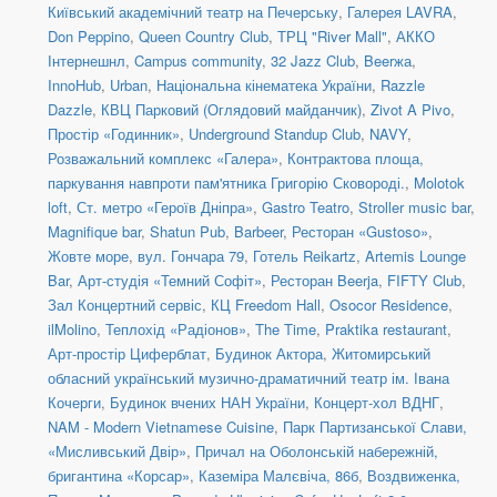
Київський академічний театр на Печерську
,
Галерея LAVRA
,
Don Peppino
,
Queen Country Club
,
ТРЦ "River Mall"
,
АККО
Інтернешнл
,
Campus community
,
32 Jazz Club
,
Beerжа
,
InnoHub
,
Urban
,
Національна кінематека України
,
Razzle
Dazzle
,
КВЦ Парковий (Оглядовий майданчик)
,
Zivot A Pivo
,
Простір «Годинник»
,
Underground Standup Club
,
NAVY
,
Розважальний комплекс «Галера»
,
Контрактова площа,
паркування навпроти пам'ятника Григорію Сковороді.
,
Molotok
loft
,
Ст. метро «Героїв Дніпра»
,
Gastro Teatro
,
Stroller music bar
,
Magnifique bar
,
Shatun Pub
,
Barbeer
,
Ресторан «Gustoso»
,
Жовте море
,
вул. Гончара 79
,
Готель Reikartz
,
Artemis Lounge
Bar
,
Арт-студія «Темний Софіт»
,
Ресторан Beerja
,
FIFTY Club
,
Зал Концертний сервіс
,
КЦ Freedom Hall
,
Osocor Residence
,
ilMolino
,
Теплохід «Радіонов»
,
The Time
,
Praktika restaurant
,
Арт-простір Циферблат
,
Будинок Актора
,
Житомирський
обласний український музично-драматичний театр ім. Івана
Кочерги
,
Будинок вчених НАН України
,
Концерт-хол ВДНГ
,
NAM - Modern Vietnamese Cuisine
,
Парк Партизанської Слави,
«Мисливський Двір»
,
Причал на Оболонській набережній,
бригантина «Корсар»
,
Каземіра Малєвіча, 86б
,
Воздвиженка,