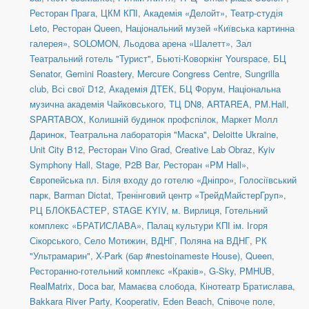
Ресторан Прага
,
ЦКМ КПІ
,
Академія «Делойт»
,
Театр-студія
Leto
,
Ресторан Queen
,
Національний музей «Київська картинна
галерея»
,
SOLOMON
,
Льодова арена «Шалетт»
,
Зал
Театральний готель "Турист"
,
Бьюті-Коворкінг Yourspace
,
БЦ
Senator
,
Gemini Roastery
,
Mercure Congress Centre
,
Sungrilla
club
,
Всі свої D12
,
Академія ДТЕК
,
БЦ Форум
,
Національна
музична академія Чайковського
,
ТЦ DN8
,
ARTAREA
,
PM.Hall
,
SPARTABOX
,
Колишній будинок профспілок
,
Маркет Молл
Даринок
,
Театральна лабораторія "Маска"
,
Deloitte Ukraine
,
Unit City B12
,
Ресторан Vino Grad
,
Creative Lab Obraz
,
Kyiv
Symphony Hall
,
Stage
,
P2B Bar
,
Ресторан «PM Hall»
,
Європейська пл. Біля входу до готелю «Дніпро»
,
Голосіївський
парк
,
Barman Dictat
,
Тренінговий центр «ТрейдМайстерГруп»
,
РЦ БЛОКБАСТЕР
,
STAGE KYIV
,
м. Вирлиця
,
Готельний
комплекс «БРАТИСЛАВА»
,
Палац культури КПІ ім. Ігоря
Сікорського
,
Село Мотижин
,
ВДНГ, Поляна на ВДНГ
,
РК
"Ультрамарин"
,
X-Park (бар #nestoinameste House)
,
Queen
,
Ресторанно-готельний комплекс «Краків»
,
G-Sky
,
PMHUB
,
RealMatrix
,
Doca bar
,
Мамаєва слобода
,
Кінотеатр Братислава
,
Bakkara River Party
,
Kooperativ
,
Eden Beach
,
Співоче поле
,