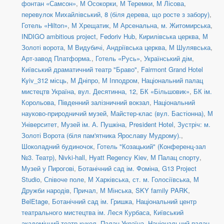
фонтан «Самсон»
,
М Осокорки
,
М Теремки
,
М Лісова
,
перевулок Михайлівський, 8 (біля дерева, що росте з забору)
,
Готель «Hilton»
,
М Хрещатик
,
М Арсенальна
,
м. Житомирська
,
INDIGO ambitious project
,
Fedoriv Hub
,
Кирилівська церква
,
М
Золоті ворота
,
М Видубичі
,
Андріївська церква
,
М Шулявська
,
Арт-завод Платформа.
,
Готель «Русь»
,
Український дім
,
Київський драматичний театр "Браво"
,
Fairmont Grand Hotel
Kyiv_312 місць
,
М Дніпро
,
М Іпподром
,
Національний палац
мистецтв Україна
,
вул. Десятинна, 12
,
БК «Більшовик»
,
БК ім.
Корольова
,
Південний залізничний вокзал
,
Національний
науково-природничий музей
,
Майстер-клас (вул. Бастіонна)
,
М
Університет
,
Музей ім. А. Пушкіна
,
President Hotel
,
Зустріч: м.
Золоті Ворота (біля пам'ятника Ярославу Мудрому).
,
Шоколадний будиночок
,
Готель "Козацький" (Конференц-зал
№3. Театр)
,
Nivki-hall
,
Hyatt Regency Kiev
,
М Палац спорту
,
Музей у Пирогові
,
Ботанічний сад ім. Фоміна
,
G13 Project
Studio
,
Співоче поле
,
М Харківська
,
ст. м. Голосіївська
,
М
Дружби народів
,
Причал
,
М Мінська
,
SKY family PARK
,
BelEtage
,
Ботанічний сад ім. Гришка
,
Національний центр
театрального мистецтва ім. Леся Курбаса
,
Київський
академічний театр кукол
,
Палац Україна
,
Національний палац