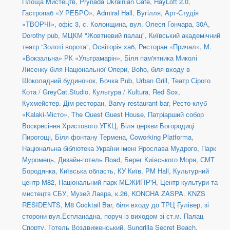
Площа Мистецтв
,
Prynada Ukrainian Cafe
,
HayLoft 2.0
,
Гастропаб «У РЕБРО»
,
Admiral Hall
,
Вугілля
,
Арт-Студія
«ТВОРЧІ», офіс 3
,
с. Колонщина
,
вул. Олеся Гончара, 30А
,
Dorothy pub
,
МЦКМ "Жовтневий палац"
,
Київський академічний
театр “Золоті ворота”
,
Освіторія хаб
,
Ресторан «Причал»
,
М.
«Вокзальна» РК «Ультрамарін»
,
Біля пам'ятника Миколі
Лисенку біля Національної Опери
,
Boho
,
біля входу в
Шоколадний будиночок
,
Бочка Pub
,
Urban Grill
,
Театр Сірого
Кота / GreyCat.Studio
,
Культура / Kultura
,
Red Sox
,
Кухмейстер. Дім-ресторан
,
Barvy restaurant bar
,
Ресто-клуб
«Kalaki-Місто»
,
The Quest Guest House
,
Патріарший собор
Воскресіння Христового УГКЦ
,
Біля церкви Богородиці
Пирогощі
,
Біля фонтану Термена
,
Coworking Platforma
,
Національна бібліотека України імені Ярослава Мудрого
,
Парк
Муромець
,
Дизайн-готель Road
,
Берег Київського Моря
,
СМТ
Бородянка, Київська область
,
КУ Київ
,
PM Hall
,
Культурний
центр М82
,
Національний парк МЕЖИГІР'Я
,
Центр культури та
мистецтв СБУ
,
Музей Лавра, к.26
,
KONCHA ZASPA. KNZS
RESIDENTS
,
M8 Cocktail Bar
,
біля входу до ТРЦ Гулівер, зі
сторони вул.Еспланадна, поруч із виходом зі ст.м. Палац
Спорту
,
Готель Воздвиженський
,
Sungrilla Secret Beach
,