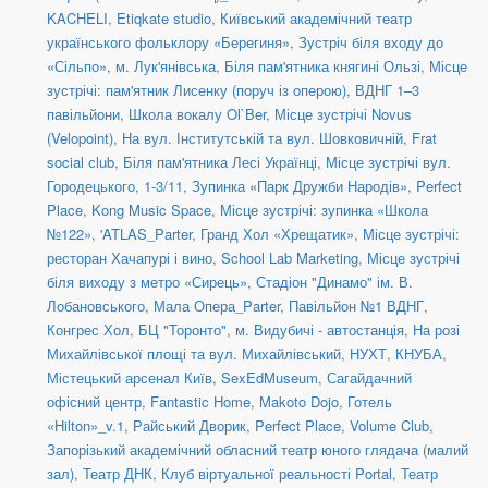
KACHELI
,
Etiqkate studio
,
Київський академічний театр
українського фольклору «Берегиня»
,
Зустріч біля входу до
«Сільпо», м. Лук'янівська
,
Біля пам'ятника княгині Ользі
,
Місце
зустрічі: пам'ятник Лисенку (поруч із оперою)
,
ВДНГ 1–3
павільйони
,
Школа вокалу Ol`Ber
,
Місце зустрічі Novus
(Velopoint)
,
На вул. Інститутській та вул. Шовковичній
,
Frat
social сlub
,
Біля пам'ятника Лесі Українці
,
Місце зустрічі вул.
Городецького, 1-3/11
,
Зупинка «Парк Дружби Народів»
,
Perfect
Place
,
Kong Music Space
,
Місце зустрічі: зупинка «Школа
№122»
,
'ATLAS_Parter
,
Гранд Хол «Хрещатик»
,
Місце зустрічі:
ресторан Хачапурі і вино
,
School Lab Marketing
,
Місце зустрічі
біля виходу з метро «Сирець»
,
Стадіон "Динамо" ім. В.
Лобановського
,
Мала Опера_Parter
,
Павільйон №1 ВДНГ
,
Конгрес Хол
,
БЦ "Торонто"
,
м. Видубичі - автостанція
,
На розі
Михайлівської площі та вул. Михайлівський
,
НУХТ
,
КНУБА
,
Містецький арсенал Київ
,
SexEdMuseum
,
Сагайдачний
офісний центр
,
Fantastic Home
,
Makoto Dojo
,
Готель
«Hilton»_v.1
,
Райський Дворик
,
Perfect Place
,
Volume Club
,
Запорізький академічний обласний театр юного глядача (малий
зал)
,
Театр ДНК
,
Клуб віртуальної реальності Portal
,
Театр