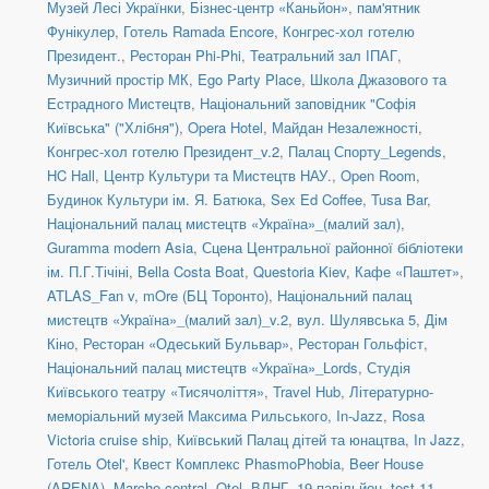
Музей Лесі Українки
,
Бізнес-центр «Каньйон»
,
пам'ятник
Фунікулер
,
Готель Ramada Encore
,
Конгрес-хол готелю
Президент.
,
Ресторан Phi-Phi
,
Театральний зал ІПАГ
,
Музичний простір МК
,
Ego Party Place
,
Школа Джазового та
Естрадного Мистецтв
,
Національний заповідник "Софія
Київська" ("Хлібня")
,
Opera Hotel
,
Майдан Незалежності
,
Конгрес-хол готелю Президент_v.2
,
Палац Спорту_Legends
,
HC Hall
,
Центр Культури та Мистецтв НАУ.
,
Open Room
,
Будинок Культури ім. Я. Батюка
,
Sex Ed Coffee
,
Tusa Bar
,
Національний палац мистецтв «Україна»_(малий зал)
,
Guramma modern Asia
,
Сцена Центральної районної бібліотеки
ім. П.Г.Тічіні
,
Bella Costa Boat
,
Questoria Kiev
,
Кафе «Паштет»
,
ATLAS_Fan v
,
mOre (БЦ Торонто)
,
Національний палац
мистецтв «Україна»_(малий зал)_v.2
,
вул. Шулявська 5
,
Дім
Кіно
,
Ресторан «Одеський Бульвар»
,
Ресторан Гольфіст
,
Національний палац мистецтв «Україна»_Lords
,
Студія
Київського театру «Тисячоліття»
,
Travel Hub
,
Літературно-
меморіальний музей Максима Рильського
,
In-Jazz
,
Rosa
Victoria cruise ship
,
Київський Палац дітей та юнацтва
,
In Jazz
,
Готель Otel'
,
Квест Комплекс PhasmoPhobia
,
Beer House
(ARENA)
,
Marche central
,
Otel
,
ВДНГ, 19 павільйон
,
test-11-