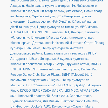
Театр Золоті Ворота
,
Культурний центр НУ Києво-Могилянська
Академія
,
Національна музична академія ім. Чайковського
,
Київський академічний театр ляльок
,
Дім Актора
,
Новий театр
на Печерську
,
Український дім
,
ДЗ «Центр культури та
мистецтв»
,
Будинок вчених НАН України
,
Київський палац
дітей та юнацтва
,
Центр культури та мистецтв МВС України
,
ARENA ENTERTAINMENT
,
Freedom Hall
,
Лейпциг
,
Кінотеатр
«Флоренція»
,
Кінотеатр Київська Русь
,
Кінотеатр «Ліра»
,
Кінопанорама
,
Дитячий спеціалізований кінотеатр Старт
,
Палац
культури Більшовик
,
Центр культури та мистецтв
Дніпровського району
,
Центр культури та мистецтва КНЕУ
,
Автодром «Чайка»
,
Центральний будинок художника
,
Київський планетарій
,
Театр «Актор»
,
Труханів острів
,
BINGO
ENTERTAINMENT
,
Готельний комплекс Турист
,
Docker Pub
,
Forsage Dance Club
,
Stereo Plaza.
,
ВДНГ (Teleport360,10
павільйон)
,
Концерт-хол «Allegro»
,
Центр Культури та
Мистецтв
,
НСК "Олімпійський" / NSC "Olympiyskiy"
,
«Будинок
Кіно»
,
КИЄВО-ПЕЧЕРСЬКА ЛАВРА
,
ЦКІ МВС
,
ATMASFERA
360 - Київський планетарій
,
Бочка 2004
,
Зелений театр
,
Будинок Архітектора
,
Дім Вчених
,
Fairmont Grand Hotel Kyiv
,
БК «Росток»
,
Docker's ABC
,
Концерт-хол «Оазис»
,
Мала