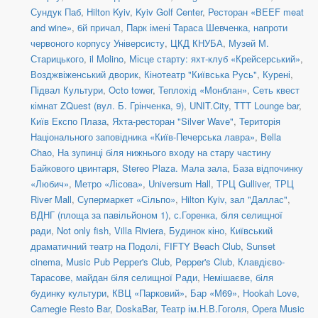
Сундук Паб
,
Hilton Kyiv
,
Kyiv Golf Center
,
Ресторан «BEEF meat
and wine»
,
6й причал
,
Парк імені Тараса Шевченка, напроти
червоного корпусу Універсисту
,
ЦКД КНУБА
,
Музей М.
Старицького
,
il Molino
,
Місце старту: яхт-клуб «Крейсерський»
,
Возджвіженський дворик
,
Кінотеатр "Київська Русь"
,
Курені
,
Підвал Культури
,
Octo tower
,
Теплохід «Монблан»
,
Сеть квест
кімнат ZQuest (вул. Б. Грінченка, 9)
,
UNIT.City
,
TTT Lounge bar
,
Київ Експо Плаза
,
Яхта-ресторан "Silver Wave"
,
Територія
Національного заповідника «Київ-Печерська лавра»
,
Bella
Chao
,
На зупинці біля нижнього входу на стару частину
Байкового цвинтаря
,
Stereo Plaza. Мала зала
,
База відпочинку
«Любич»
,
Метро «Лісова»
,
Universum Hall
,
ТРЦ Gulliver
,
ТРЦ
River Mall
,
Супермаркет «Сільпо»
,
Hilton Kyiv, зал "Даллас"
,
ВДНГ (площа за павільйоном 1)
,
с.Горенка, біля селищної
ради
,
Not only fish
,
Villa Riviera
,
Будинок кіно
,
Київський
драматичний театр на Подолі
,
FIFTY Beach Club
,
Sunset
cinema
,
Music Pub Pepper's Club
,
Pepper's Club
,
Клавдієво-
Тарасове, майдан біля селищної Ради
,
Немішаєве, біля
будинку культури
,
КВЦ «Парковий»
,
Бар «М69»
,
Hookah Love
,
Carnegie Resto Bar
,
DoskaBar
,
Театр ім.Н.В.Гоголя
,
Opera Music