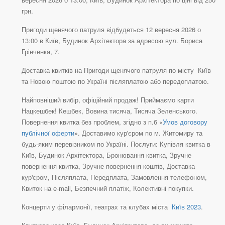
грн.
Пригоди щенячого патруля відбудеться 12 вересня 2026 о
13:00 в Київ, Будинок Архітектора за адресою вул. Бориса
Грінченка, 7.
Доставка квитків на Пригоди щенячого патруля по місту Київ
та Новою поштою по Україні післяплатою або передоплатою.
Найповніший вибір, офіційний продаж! Приймаємо карти
Нацкешбек! Кешбек, Вовина тисяча, Тисяча Зеленського.
Повернення квитка без проблем, згідно з п.6 «
Умов договору
публічної оферти
». Доставимо кур'єром по м. Житомиру та
будь-яким перевізником по Україні. Послуги: Купівля квитка в
Київ, Будинок Архітектора, Бронювання квитка, Зручне
повернення квитка, Зручне повернення коштів, Доставка
кур'єром, Післяплата, Передплата, Замовлення телефоном,
Квиток на e-mail, Безпечний платіж, Колективні покупки.
Концерти у філармонії, театрах та клубах міста
Київ 2023
.