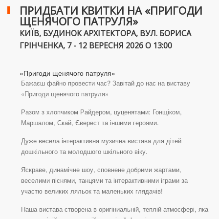
ПРИДБАТИ КВИТКИ НА «ПРИГОДИ
ЩЕНЯЧОГО ПАТРУЛЯ»
КИЇВ, БУДИНОК АРХІТЕКТОРА, ВУЛ. БОРИСА
ГРІНЧЕНКА, 7 - 12 ВЕРЕСНЯ 2026 О 13:00
«Пригоди щенячого патруля»
Бажаєш файно провести час? Завітай до нас на виставу
«Пригоди щенячого патруля»
Разом з хлопчиком Райдером, цуценятами: Гонщіком,
Маршалом, Скай, Єверест та іншими героями.
Дуже весела інтерактивна музична вистава для дітей
дошкільного та молодшого шкільного віку.
Яскраве, динамічне шоу, сповнене добрими жартами,
веселими піснями, танцями та інтерактивними іграми за
участю великих ляльок та маленьких глядачів!
Наша вистава створена в оригіниальній, теплій атмосфері, яка