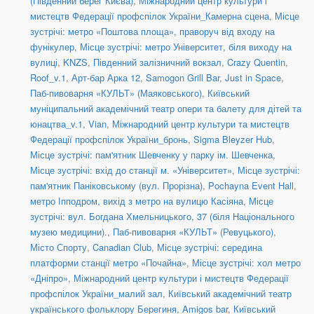
(Південний берег Києва)
,
Міжнародний центр культури і
мистецтв Федерації профспілок України_Камерна сцена
,
Місце
зустрічі: метро «Поштова площа», праворуч від входу на
фунікулер
,
Місце зустрічі: метро Університет, біля виходу на
вулиці
,
KNZS
,
Південний залізничний вокзал
,
Crazy Quentin
,
Roof_v.1
,
Арт-бар Арка 12
,
Samogon Grill Bar
,
Just in Space
,
Паб-пивоварня «КУЛЬТ» (Маяковського)
,
Київський
муніципальний академічний театр опери та балету для дітей та
юнацтва_v.1
,
Vian
,
Міжнародний центр культури та мистецтв
Федерації профспілок України_бронь
,
Sigma Bleyzer Hub
,
Місце зустрічі: пам'ятник Шевченку у парку ім. Шевченка
,
Місце зустрічі: вхід до станції м. «Університет»
,
Місце зустрічі:
пам'ятник Паніковському (вул. Прорізна)
,
Pochayna Event Hall
,
метро Іпподром, вихід з метро на вулицю Касіяна
,
Місце
зустрічі: вул. Богдана Хмельницького, 37 (біля Національного
музею медицини).
,
Паб-пивоварня «КУЛЬТ» (Ревуцького)
,
Місто Спорту
,
Canadian Club
,
Місце зустрічі: середина
платформи станції метро «Почайна»
,
Місце зустрічі: хол метро
«Дніпро»
,
Міжнародний центр культури і мистецтв Федерації
профспілок України_малий зал
,
Київський академічний театр
українського фольклору Берегиня
,
Amigos bar
,
Київський