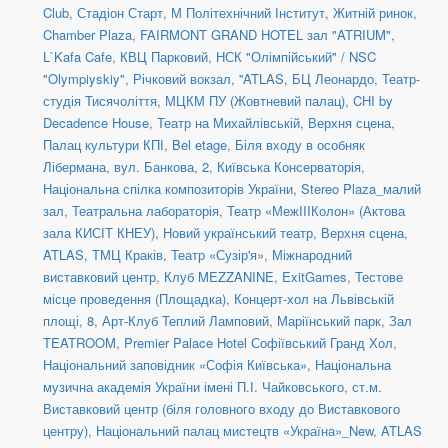
Club
,
Стадіон Старт
,
М Політехнічний Інститут
,
Житній ринок
,
Chamber Plaza
,
FAIRMONT GRAND HOTEL зал "ATRIUM"
,
L`Kafa Cafe
,
КВЦ Парковий
,
НСК "Олімпійський" / NSC
"Olympiyskiy"
,
Річковий вокзал
,
''ATLAS
,
БЦ Леонардо
,
Театр-
студія Тисячоліття
,
МЦКМ ПУ (Жовтневий палац)
,
CHI by
Decadence House
,
Театр на Михайлівській, Верхня сцена
,
Палац культури КПІ
,
Bel etage
,
Біля входу в особняк
Лібермана, вул. Банкова, 2
,
Київська Консерваторія
,
Національна спілка композиторів України
,
Stereo Plaza_малий
зал
,
Театральна лабораторія
,
Театр «МежIIIКолон» (Актова
зала КИСІТ КНЕУ)
,
Новий український театр, Верхня сцена
,
ATLAS
,
ТМЦ Краків
,
Театр «Сузір'я»
,
Міжнародний
виставковий центр
,
Клуб MEZZANINE
,
ExitGames
,
Тестове
місце проведення (Площадка)
,
Концерт-хол на Львівській
площі, 8
,
Арт-Клуб Теплий Ламповий
,
Маріїнський парк
,
Зал
TEATROOM
,
Premier Palace Hotel Софіївський Гранд Хол
,
Національний заповідник «Софія Київська»
,
Національна
музична академія України імені П.І. Чайковського
,
ст.м.
Виставковий центр (біля головного входу до Виставкового
центру)
,
Національний палац мистецтв «Україна»_New
,
ATLAS