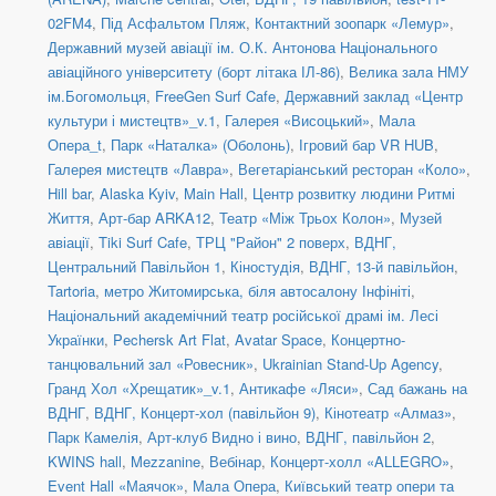
02FM4
,
Під Асфальтом Пляж
,
Контактний зоопарк «Лемур»
,
Державний музей авіації ім. О.К. Антонова Національного
авіаційного університету (борт літака ІЛ-86)
,
Велика зала НМУ
ім.Богомольця
,
FreeGen Surf Cafe
,
Державний заклад «Центр
культури і мистецтв»_v.1
,
Галерея «Висоцький»
,
Мала
Опера_t
,
Парк «Наталка» (Оболонь)
,
Ігровий бар VR HUB
,
Галерея мистецтв «Лавра»
,
Вегетаріанський ресторан «Коло»
,
Hill bar
,
Alaska Kyiv
,
Main Hall
,
Центр розвитку людини Ритмі
Життя
,
Арт-бар ARKA12
,
Театр «Між Трьох Колон»
,
Музей
авіації
,
Tiki Surf Cafe
,
ТРЦ "Район" 2 поверх
,
ВДНГ,
Центральний Павільйон 1
,
Кіностудія
,
ВДНГ, 13-й павільйон
,
Tartoria
,
метро Житомирська, біля автосалону Інфініті
,
Національний академічний театр російської драмі ім. Лесі
Українки
,
Pechersk Art Flat
,
Avatar Space
,
Концертно-
танцювальний зал «Ровесник»
,
Ukrainian Stand-Up Agency
,
Гранд Хол «Хрещатик»_v.1
,
Антикафе «Ляси»
,
Сад бажань на
ВДНГ
,
ВДНГ, Концерт-хол (павільйон 9)
,
Кінотеатр «Алмаз»
,
Парк Камелія
,
Арт-клуб Видно і вино
,
ВДНГ, павільйон 2
,
KWINS hall
,
Mezzanine
,
Вебінар
,
Концерт-холл «ALLEGRO»
,
Event Hall «Маячок»
,
Мала Опера
,
Київський театр опери та