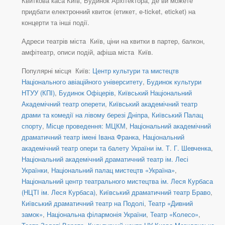
Квиткова каса Київ, Будинок Архітектора, де ви можете
придбати електронний квиток (етикет, e-ticket, eticket) на
концерти та інші події.
Адреси театрів міста Київ, ціни на квитки в партер, балкон,
амфітеатр, описи подій, афіша міста Київ.
Популярні місця Київ:
Центр культури та мистецтв
Національного авіаційного університету
,
Будинок культури
НТУУ (КПІ)
,
Будинок Офіцерів
,
Київський Національний
Академічний театр оперети
,
Київський академічний театр
драми та комедії на лівому березі Дніпра
,
Київський Палац
спорту
,
Місце проведення: МЦКМ
,
Національний академічний
драматичний театр імені Івана Франка
,
Національний
академічний театр опери та балету України ім. Т. Г. Шевченка
,
Національний академічний драматичний театр ім. Лесі
Українки
,
Національний палац мистецтв «Україна»
,
Національний центр театрального мистецтва ім. Леся Курбаса
(НЦТІ ім. Леся Курбаса)
,
Київський драматичний театр Браво
,
Київський драматичний театр на Подолі
,
Театр «Дивний
замок»
,
Національна філармонія України
,
Театр «Колесо»
,