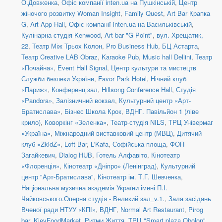
О.Довженка
,
Офіс компанії inten.ua на Пушкінській
,
Центр
жіночого розвитку Woman Insight
,
Family Quest
,
Art Bar Крапка
G
,
Art App Hall
,
Офіс компанії inten.ua на Васильківській
,
Кулінарна студія Kenwood
,
Art bar "G Point"
,
вул. Хрещатик,
22
,
Театр Між Трьох Колон
,
Pro Business Hub
,
БЦ Астарта
,
Театр Creative LAB Obraz
,
Karaoke Pub
,
Music hall Dellini
,
Театр
«Почайна»
,
Event Hall Signal
,
Центр культури та мистецтв
Служби безпеки України
,
Favor Park Hotel
,
Нічний клуб
«Париж»
,
Конференц зал
,
Hillsong Conference Hall
,
Студія
«Pandora»
,
Залізничний вокзал
,
Культурний центр «Арт-
Братислава»
,
Бізнес Школа Крок
,
ВДНГ. Павільйон 1 (ліве
крило)
,
Коворкінг «Зеленка»
,
Театр-студія NILS
,
ТРЦ Універмаг
«Україна»
,
Міжнародний виставковий центр (МВЦ)
,
Дитячий
клуб «ZkidZ»
,
Loft Bar
,
L'Kafa
,
Софійська площа
,
ФОП
Загайкевич
,
Dialog HUB
,
Готель Алфавіто
,
Кінотеатр
«Флоренція»
,
Кінотеатр «Дніпро» (Ленінград)
,
Культурний
центр "Арт-Братислава"
,
Кінотеатр ім. Т.Г. Шевченка
,
Національна музична академія України імені П.І.
Чайковського.Оперна студія - Великий зал_v.1.
,
Зала засідань
Вченої ради НТУУ «КПІ»
,
ВДНГ
,
Normal Art Restaurant
,
Pirog
bar
,
KievFoodMarket
,
Ритми Життя
,
ТРЦ "Smart plaza Obolon"
,