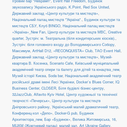
Ігровий бар "Respawn"
,
Event Hall Freedom
,
Будинок
звукозапису Українського радіо
,
K.Point
,
Red Sox United
,
Державний заклад «Центр культури та мистецтв»
,
Національний палац мистецтв "Україна".
,
Будинок культури та
мистецтв СБУ
,
Клуб BINGO
,
Національний палац мистецтв
«Україна»_New Fan
,
Центр культури та мистецтв МВС
,
Creative
quarter
,
Зустріч: м. Театральна (біля кондитерських кіосків).
,
Зустріч: біля головного входу до Володимирського Собору
,
Максимум
,
ArtHall D12
,
«RECONQUISTA» Club
,
ТАО Event Hall
,
Державний заклад «Центр культури та мистецтв»
,
Музей-
квартира В. Косенка
,
Scenario Cafe
,
Київський муніципальний
академічний театр опери та балету для дітей та юнацтва_new
,
Музей історії Києва
,
Soda bar
,
Національний академічний театр
російської драмі імені Лесі Українки
,
Docker`s Blues Corner
,
IQ
Business Center
,
CLOSER
,
Біля будівлі бізнес-центру
,
32JazzClub
,
Alfavito Kyiv Hotel
,
Центр художньої та технічної
творчості «Печерськ»
,
Центр культури та мистецтв
Дніпровського району
,
Український малий драматичний театр
,
Конференц-хол «Депо»
,
Docker-G pub
,
Будинок
Архитектора_new
,
Бар «Будинок»
,
Велика Житомирська, 16
,
МЦКМ (Жовтневий палац)_малий зал
,
Art Ukraine Gallery
,