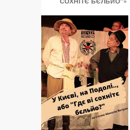
СОХНІТЄ БЄЛЬЙО"»