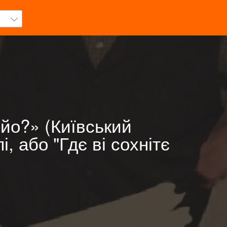
ьйо?» (Київський
, або "Гдє ві сохнітє