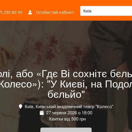
Київ
) 290 80 90
Особистий кабінет
олі, або «Гдє Ві сохнітє бєл
олесо»): "У Києві, на Подолі
бєльйо"
Київ, Київський академічний театр "Колесо"
27 червня 2026 о 18:00
Квитки від 500 грн