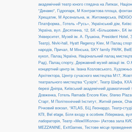
академічний театр юного глядача на Липках
,
Націон
"Динамо"
,
Гідропарк
,
М Контрактова площа, фонта
Хрещатик
,
М Арсенальна
,
м. Житомирська
,
INDIGO 
Платформа.
,
Готель «Русь»
,
Український дім
,
Київс
Україна
,
вул. Десятинна, 12
,
БК «Більшовик»
,
БК ім
Університет
,
Музей ім. А. Пушкіна
,
President Hotel
,
Театр)
,
Nivki-hall
,
Hyatt Regency Kiev
,
М Палац спор
народів
,
Причал
,
М Мінська
,
SKY family PARK
,
BelE
кукол
,
Палац Україна
,
Національний палац мистецтв
Рад)
,
Палац спорту
,
Державний музей авіації ім. О.
концертний центр ім. Івана Козловського
,
Художньо-
Архітектора
,
Центр сучасного мистецтва М17
,
Жовт
театрального мистецтва “Сузір'я”
,
Театр Шафа
,
КХА
березі Дніпра
,
Київський академічний драматичний 
Довженка
,
Готель Ramada Encore Kiev
,
Stereo Plaz
Старт
,
М Політехнічний Інститут
,
Житній ринок
,
Cha
Річковий вокзал
,
''ATLAS
,
БЦ Леонардо
,
Театр-студ
КПІ
,
Bel etage
,
Біля входу в особняк Лібермана, вул
лабораторія
,
Театр «МежIIIКолон» (Актова зала КИ
MEZZANINE
,
ExitGames
,
Тестове місце проведенн