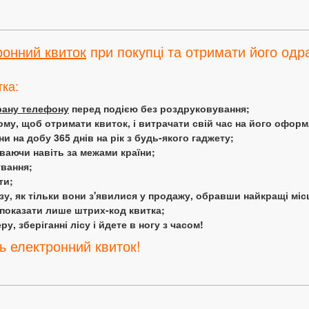
ронний квиток
при покупці та отримати його одра
тка:
крану телефону
перед подією без роздруковування;
ому, щоб отримати квиток, і витрачати свій час на його офор
 на добу 365 днів на рік з будь-якого гаджету;
аючи навіть за межами країни;
ування;
ти;
у, як тільки вони з'явилися у продажу, обравши найкращі міс
 показати лише штрих-код квитка;
у, зберіганні лісу і йдете в ногу з часом!
ь електронний квиток!