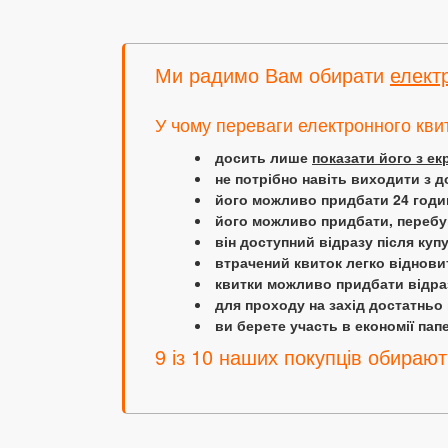
Ми радимо Вам обирати
елект
У чому переваги електронного кви
досить лише
показати його з е
не потрібно навіть виходити з д
його можливо придбати 24 години
його можливо придбати, перебув
він доступний відразу після куп
втрачений квиток легко віднови
квитки можливо придбати відраз
для проходу на захід достатньо
ви берете участь в економії папер
9 із 10 наших покупців обирают