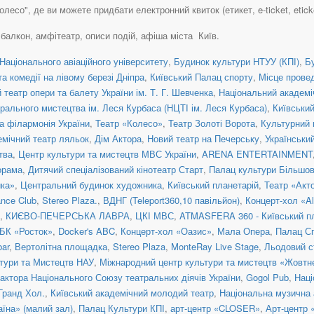
лесо", де ви можете придбати електронний квиток (етикет, e-ticket, eticket
, балкон, амфітеатр, описи подій, афіша міста Київ.
Національного авіаційного університету
,
Будинок культури НТУУ (КПІ)
,
Б
а комедії на лівому березі Дніпра
,
Київський Палац спорту
,
Місце прове
театр опери та балету України ім. Т. Г. Шевченка
,
Національний академіч
рального мистецтва ім. Леся Курбаса (НЦТІ ім. Леся Курбаса)
,
Київськи
а філармонія України
,
Театр «Колесо»
,
Театр Золоті Ворота
,
Культурний 
емічний театр ляльок
,
Дім Актора
,
Новий театр на Печерську
,
Українськи
тва
,
Центр культури та мистецтв МВС України
,
ARENA ENTERTAINMENT
орама
,
Дитячий спеціалізований кінотеатр Старт
,
Палац культури Більшо
ка»
,
Центральний будинок художника
,
Київський планетарій
,
Театр «Акт
nce Club
,
Stereo Plaza.
,
ВДНГ (Teleport360,10 павільйон)
,
Концерт-хол «Al
,
КИЄВО-ПЕЧЕРСЬКА ЛАВРА
,
ЦКІ МВС
,
ATMASFERA 360 - Київський п
БК «Росток»
,
Docker's ABC
,
Концерт-хол «Оазис»
,
Мала Опера
,
Палац С
ar
,
Вертолітна площадка
,
Stereo Plaza
,
MonteRay Live Stage
,
Льодовий с
тури та Мистецтв НАУ
,
Міжнародний центр культури та мистецтв «Жовтн
актора Національного Союзу театральних діячів України
,
Gogol Pub
,
Наці
 Гранд Хол.
,
Київський академічний молодий театр
,
Національна музична а
їна» (малий зал)
,
Палац Культури КПІ
,
арт-центр «CLOSER»
,
Арт-центр