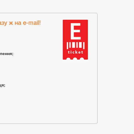
зу ж на e-mail!
млення;
ця;