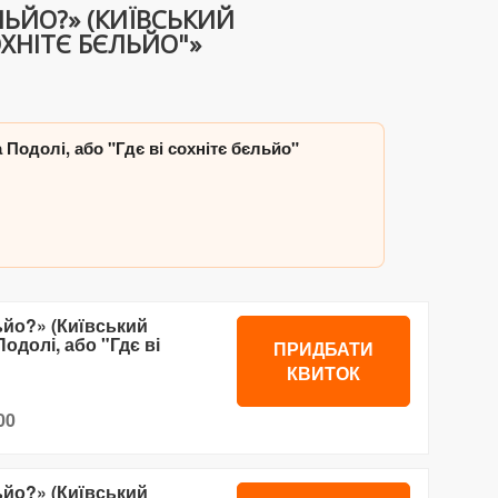
ЄЛЬЙО?» (КИЇВСЬКИЙ
ОХНІТЄ БЄЛЬЙО"»
а Подолі, або "Гдє ві сохнітє бєльйо"
льйо?» (Київський
одолі, або "Гдє ві
ПРИДБАТИ
КВИТОК
00
льйо?» (Київський