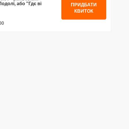
одолі, або "Гдє ві
ПРИДБАТИ
КВИТОК
00