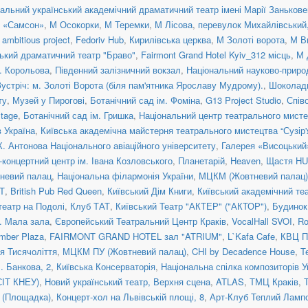
альний український академічний драматичний театр імені Марії Занькове
н «Самсон»
,
М Осокорки
,
М Теремки
,
М Лісова
,
перевулок Михайлівський, 
ambitious project
,
Fedoriv Hub
,
Кирилівська церква
,
М Золоті ворота
,
М В
ький драматичний театр "Браво"
,
Fairmont Grand Hotel Kyiv_312 місць
,
М 
. Корольова
,
Південний залізничний вокзал
,
Національний науково-приро
Зустріч: м. Золоті Ворота (біля пам'ятника Ярославу Мудрому).
,
Шоколад
ту
,
Музей у Пирогові
,
Ботанічний сад ім. Фоміна
,
G13 Project Studio
,
Спів
tage
,
Ботанічний сад ім. Гришка
,
Національний центр театрального мисте
 Україна
,
Київська академічна майстерня театрального мистецтва “Сузір'
К. Антонова Національного авіаційного університету
,
Галерея «Висоцький
концертний центр ім. Івана Козловського
,
Планетарій
,
Heaven
,
Щастя H
невий палац
,
Національна філармонія України
,
МЦКМ (Жовтневий палац)
Т
,
British Pub Red Queen
,
Київський Дім Книги
,
Київський академічний те
театр на Подолі
,
Клуб ТАТ
,
Київський Театр "АКТЕР" ("АКТОР")
,
Будинок
a. Мала зала
,
Європейський Театральний Центр Краків
,
VocalHall SVOI
,
Ro
mber Plaza
,
FAIRMONT GRAND HOTEL зал "ATRIUM"
,
L`Kafa Cafe
,
КВЦ П
ія Тисячоліття
,
МЦКМ ПУ (Жовтневий палац)
,
CHI by Decadence House
,
Т
. Банкова, 2
,
Київська Консерваторія
,
Національна спілка композиторів У
СІТ КНЕУ)
,
Новий український театр, Верхня сцена
,
ATLAS
,
ТМЦ Краків
,
я (Площадка)
,
Концерт-хол на Львівській площі, 8
,
Арт-Клуб Теплий Ламп