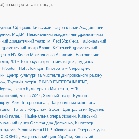
) на концерти та інші події.
удинок Офіцерів
,
Київський Національний Академічний
дення: МЦКМ
,
Національний академічний драматичний
ний драматичний театр ім. Лесі Українки
,
Національний
й драматичний театр Браво
,
Київський драматичний
центр НУ Києво-Могилянська Академія
,
Національна
й дім
,
ДЗ «Центр культури та мистецтв»
,
Будинок
,
Freedom Hall
,
Лейпциг
,
Кінотеатр «Флоренція»
,
вик
,
Центр культури та мистецтв Дніпровського району
,
ор»
,
Труханів острів
,
BINGO ENTERTAINMENT
,
legro»
,
Центр Культури та Мистецтв
,
НСК
ланетарій
,
Бочка 2004
,
Зелений театр
,
Будинок
порту
,
Акко Інтернешенал
,
Національний комплекс
тадіон
,
Готель «Україна»
,
Saxon
,
Центральний будинок
евий палац»
,
Національна опера України
,
Київський
ональний центр Олександра Довженко
,
Кінотеатр
кадемія України імені П.І. Чайковського.Оперна студія
 «CLOSER»
,
Національний цирк України
,
Київський