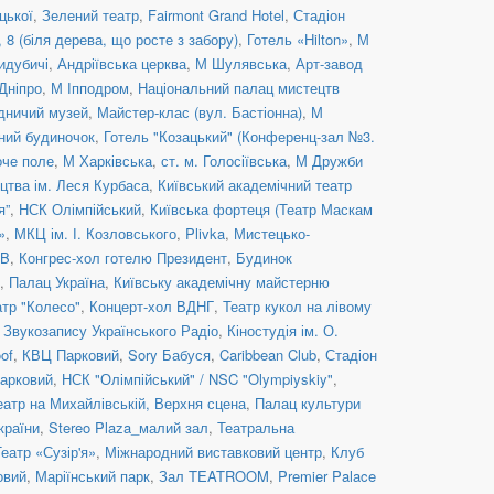
цької
,
Зелений театр
,
Fairmont Grand Hotel
,
Стадіон
8 (біля дерева, що росте з забору)
,
Готель «Hilton»
,
М
идубичі
,
Андріївська церква
,
М Шулявська
,
Арт-завод
Дніпро
,
М Іпподром
,
Національний палац мистецтв
дничий музей
,
Майстер-клас (вул. Бастіонна)
,
М
ний будиночок
,
Готель "Козацький" (Конференц-зал №3.
оче поле
,
М Харківська
,
ст. м. Голосіївська
,
М Дружби
цтва ім. Леся Курбаса
,
Київський академічний театр
я”
,
НСК Олімпійський
,
Київська фортеця (Театр Маскам
»
,
МКЦ ім. І. Козловського
,
Plivka
,
Мистецько-
UB
,
Конгрес-хол готелю Президент
,
Будинок
,
Палац Україна
,
Київську академічну майстерню
атр "Колесо"
,
Концерт-хол ВДНГ
,
Театр кукол на лівому
 Звукозапису Українського Радіо
,
Кіностудія ім. О.
of
,
КВЦ Парковий
,
Sory Бабуся
,
Caribbean Club
,
Стадіон
арковий
,
НСК "Олімпійський" / NSC "Olympiyskiy"
,
еатр на Михайлівській, Верхня сцена
,
Палац культури
країни
,
Stereo Plaza_малий зал
,
Театральна
Театр «Сузір'я»
,
Міжнародний виставковий центр
,
Клуб
овий
,
Маріїнський парк
,
Зал TEATROOM
,
Premier Palace