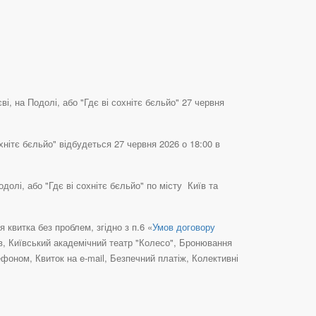
ві, на Подолі, або "Гдє ві сохнітє бєльйо" 27 червня
охнітє бєльйо" відбудеться 27 червня 2026 о 18:00 в
одолі, або "Гдє ві сохнітє бєльйо" по місту Київ та
квитка без проблем, згідно з п.6 «
Умов договору
їв, Київський академічний театр "Колесо", Бронювання
фоном, Квиток на e-mail, Безпечний платіж, Колективні