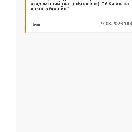
академічний театр «Колесо»): "У Києві, на П
сохнітє бєльйо"
27.08.2026 19:
Київ