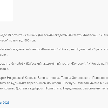
«Гдє Ві сохнітє бєльйо?» (Київський академічний театр «Колесо»): "У Киє
есо" по ціні від 500 грн.
иївський академічний театр «Колесо»): "У Києві, на Подолі, або "Гдє ві с
есою .
 сохнітє бєльйо?» (Київський академічний театр «Колесо»): "У Києві, на П
латою.
рти Нацкешбек! Кешбек, Вовина тисяча, Тисяча Зеленського. Повернення 
иру та будь-яким перевізником по Україні. Послуги: Купівля квитка в Ки
ня коштів, Доставка кур'єром, Післяплата, Передплата, Замовлення теле
в 2023
.