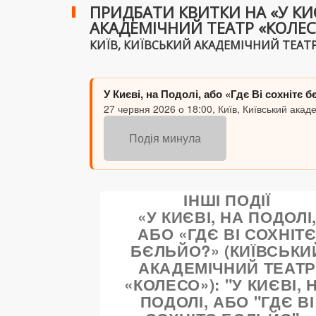
ПРИДБАТИ КВИТКИ НА «У КИЄ
АКАДЕМІЧНИЙ ТЕАТР «КОЛЕСО»
КИЇВ, КИЇВСЬКИЙ АКАДЕМІЧНИЙ ТЕАТР "
У Києві, на Подолі, або «Гдє Ві сохнітє 
27 червня 2026 о 18:00, Київ, Київський акад
Подія минула
ІНШІ ПОДІЇ
«У КИЄВІ, НА ПОДОЛІ
АБО «ГДЄ ВІ СОХНІТ
БЄЛЬЙО?» (КИЇВСЬКИ
АКАДЕМІЧНИЙ ТЕАТ
«КОЛЕСО»): "У КИЄВІ, 
ПОДОЛІ, АБО "ГДЄ ВІ