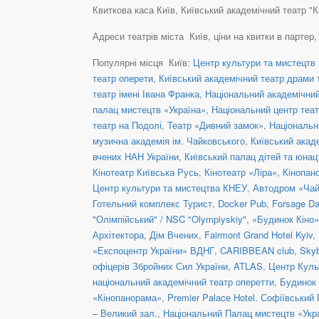
Квиткова каса Київ, Київський академічний театр "Ко
Адреси театрів міста Київ, ціни на квитки в партер
Популярні місця Київ:
Центр культури та мистецтв 
театр оперети
,
Київський академічний театр драми т
театр імені Івана Франка
,
Національний академічний 
палац мистецтв «Україна»
,
Національний центр теат
театр на Подолі
,
Театр «Дивний замок»
,
Національн
музична академія ім. Чайковського
,
Київський акад
вчених НАН України
,
Київський палац дітей та юнац
Кінотеатр Київська Русь
,
Кінотеатр «Ліра»
,
Кінопан
Центр культури та мистецтва КНЕУ
,
Автодром «Чай
Готельний комплекс Турист
,
Docker Pub
,
Forsage Da
"Олімпійський" / NSC "Olympiyskiy"
,
«Будинок Кіно»
Архітектора
,
Дім Вчених
,
Fairmont Grand Hotel Kyiv
,
«Експоцентр України» ВДНГ
,
CARIBBEAN club
,
Skyb
офіцерів Збройних Сил України
,
ATLAS
,
Центр Куль
національний академічний театр оперетти
,
Будинок 
«Кінопанорама»
,
Premier Palace Hotel. Софіївський
– Великий зал.
,
Національний Палац мистецтв «Укра