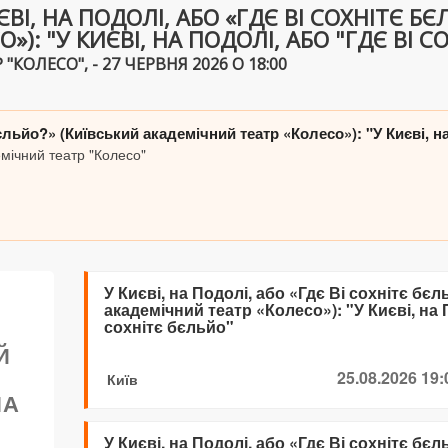
ВІ, НА ПОДОЛІ, АБО «ГДЄ ВІ СОХНІТЄ Б
): "У КИЄВІ, НА ПОДОЛІ, АБО "ГДЄ ВІ С
КОЛЕСО", - 27 ЧЕРВНЯ 2026 О 18:00
бєльйо?» (Київський академічний театр «Колесо»): "У Києві, н
емічний театр "Колесо"
У Києві, на Подолі, або «Гдє Ві сохнітє бє
,
академічний театр «Колесо»): "У Києві, на П
Є
сохнітє бєльйо"
Й
Р
25.08.2026 19:
Київ
НА
У Києві, на Подолі, або «Гдє Ві сохнітє бє