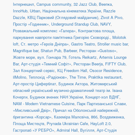
Інтернешнл
,
Campus community
,
32 Jazz Club
,
Beerжа
,
InnoHub
,
Urban
,
Національна кінематека України
,
Razzle
Dazzle
,
КВЦ Парковий (Оглядовий майданчик)
,
Zivot A Pivo
,
Простір «Годинник»
,
Underground Standup Club
,
NAVY
,
Розважальний комплекс «Галера»
,
Контрактова площа,
паркування навпроти пам'ятника Григорію Сковороді.
,
Molotok
loft
,
Ст. метро «Героїв Дніпра»
,
Gastro Teatro
,
Stroller music bar
,
Magnifique bar
,
Shatun Pub
,
Barbeer
,
Ресторан «Gustoso»
,
Жовте море
,
вул. Гончара 79
,
Готель Reikartz
,
Artemis Lounge
Bar
,
Арт-студія «Темний Софіт»
,
Ресторан Beerja
,
FIFTY Club
,
Зал Концертний сервіс
,
КЦ Freedom Hall
,
Osocor Residence
,
ilMolino
,
Теплохід «Радіонов»
,
The Time
,
Praktika restaurant
,
Арт-простір Циферблат
,
Будинок Актора
,
Житомирський
обласний український музично-драматичний театр ім. Івана
Кочерги
,
Будинок вчених НАН України
,
Концерт-хол ВДНГ
,
NAM - Modern Vietnamese Cuisine
,
Парк Партизанської Слави,
«Мисливський Двір»
,
Причал на Оболонській набережній,
бригантина «Корсар»
,
Каземіра Малєвіча, 86б
,
Воздвиженка,
Площа Мистецтв
,
Prynada Ukrainian Cafe
,
HayLoft 2.0
,
Гастропаб «У РЕБРО»
,
Admiral Hall
,
Вугілля
,
Арт-Студія