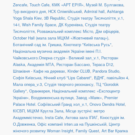
Zencafe
,
Touch Cafe
,
КМК «АРТ ЕРІЯ»
,
Музей М. Булгакова
,
Тур вихідного дня
,
НСК Олімпійський
,
Admiral hall
,
Ashtanga
Yoga Shala Kiev
,
3B Republic
,
Студія театру Тисячоліття_v.1
,
14-t
,
Wish Family Space
,
ДК Куренівка
,
Студія театру
Тисячоліття
,
Розважальний комплекс Місто
,
Дім офіцерів
,
October Hall (мала зала МЦКМ «Жовтневий палац»)
,
Ботанічний сад ім. Гришка
,
Кінотеатр "Київська Русь"
,
Національна музична академія України імені П.І.
Чайковського.Оперна студія - Великий зал_v.1
,
Ресторан
Alaska
,
Академія МТА
,
Ресторан Бассано
,
Тераса D12
,
Шпаківня - Кафе на деревах
,
Kinder CLUB
,
Pandora Studio
,
Софія Київська
,
Нічний клуб "Lips Cabaret"
,
ВДНГ, павільйон 4
,
Мала опера_v.3
,
Студія творчого резонансу
,
ТЦ "Gorodok
Gallery"
,
Оранжерея, Національний комплекс «Експоцентр
України»
,
Воздвиженська вулиця
,
Завод «Маяк»
,
Premier
Palace Hotel. Софіївський Гранд хол_v.1
,
Onovo Dendra Hotel
,
КІСВП
,
МЦКМ Кругла Зала
,
Місце зустрічі: метро
Академмістечко
,
Insta Cafe
,
Актова зала ІПАГ
,
Кіностудія ім.
О.Довженка
,
Офіс компанії inten.ua на Пушкінській
,
Центр
жіночого розвитку Woman Insight
,
Family Quest
,
Art Bar Крапка