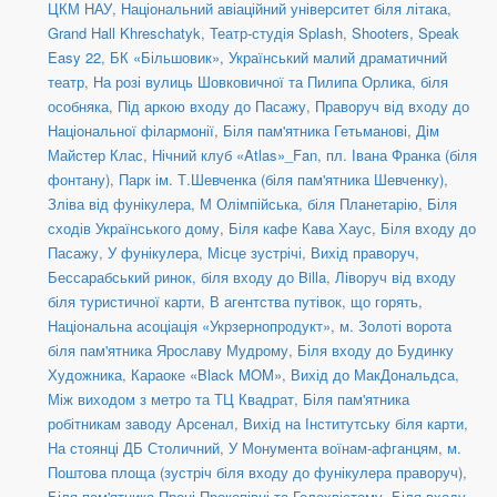
ЦКМ НАУ
,
Національний авіаційний університет біля літака
,
Grand Hall Khreschatyk
,
Театр-студія Splash
,
Shooters, Speak
Easy 22
,
БК «Більшовик»
,
Український малий драматичний
театр
,
На розі вулиць Шовковичної та Пилипа Орлика, біля
особняка
,
Під аркою входу до Пасажу
,
Праворуч від входу до
Національної філармонії
,
Біля пам'ятника Гетьманові
,
Дім
Майстер Клас
,
Нічний клуб «Atlas»_Fan
,
пл. Івана Франка (біля
фонтану)
,
Парк ім. Т.Шевченка (біля пам'ятника Шевченку)
,
Зліва від фунікулера
,
М Олімпійська, біля Планетарію
,
Біля
сходів Українського дому
,
Біля кафе Кава Хаус
,
Біля входу до
Пасажу
,
У фунікулера
,
Місце зустрічі
,
Вихід праворуч
,
Бессарабський ринок, біля входу до Billa
,
Ліворуч від входу
біля туристичної карти
,
В агентства путівок, що горять
,
Національна асоціація «Укрзернопродукт»
,
м. Золоті ворота
біля пам'ятника Ярославу Мудрому
,
Біля входу до Будинку
Художника
,
Караоке «Black MOM»
,
Вихід до МакДональдса
,
Між виходом з метро та ТЦ Квадрат
,
Біля пам'ятника
робітникам заводу Арсенал
,
Вихід на Інститутську біля карти
,
На стоянці ДБ Столичний
,
У Монумента воїнам-афганцям
,
м.
Поштова площа (зустріч біля входу до фунікулера праворуч)
,
Біля пам'ятника Проні Прокопівні та Голохвістому
,
Біля входу