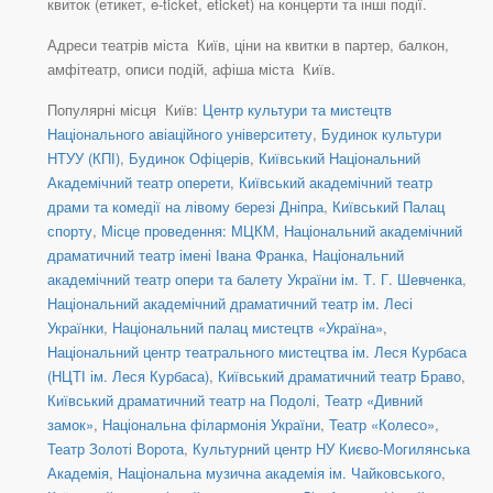
квиток (етикет, e-ticket, eticket) на концерти та інші події.
Адреси театрів міста Київ, ціни на квитки в партер, балкон,
амфітеатр, описи подій, афіша міста Київ.
Популярні місця Київ:
Центр культури та мистецтв
Національного авіаційного університету
,
Будинок культури
НТУУ (КПІ)
,
Будинок Офіцерів
,
Київський Національний
Академічний театр оперети
,
Київський академічний театр
драми та комедії на лівому березі Дніпра
,
Київський Палац
спорту
,
Місце проведення: МЦКМ
,
Національний академічний
драматичний театр імені Івана Франка
,
Національний
академічний театр опери та балету України ім. Т. Г. Шевченка
,
Національний академічний драматичний театр ім. Лесі
Українки
,
Національний палац мистецтв «Україна»
,
Національний центр театрального мистецтва ім. Леся Курбаса
(НЦТІ ім. Леся Курбаса)
,
Київський драматичний театр Браво
,
Київський драматичний театр на Подолі
,
Театр «Дивний
замок»
,
Національна філармонія України
,
Театр «Колесо»
,
Театр Золоті Ворота
,
Культурний центр НУ Києво-Могилянська
Академія
,
Національна музична академія ім. Чайковського
,