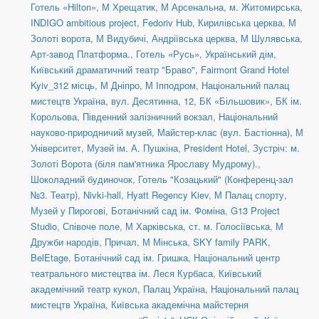
Готель «Hilton»
,
М Хрещатик
,
М Арсенальна
,
м. Житомирська
,
INDIGO ambitious project
,
Fedoriv Hub
,
Кирилівська церква
,
М
Золоті ворота
,
М Видубичі
,
Андріївська церква
,
М Шулявська
,
Арт-завод Платформа.
,
Готель «Русь»
,
Український дім
,
Київський драматичний театр "Браво"
,
Fairmont Grand Hotel
Kyiv_312 місць
,
М Дніпро
,
М Іпподром
,
Національний палац
мистецтв Україна
,
вул. Десятинна, 12
,
БК «Більшовик»
,
БК ім.
Корольова
,
Південний залізничний вокзал
,
Національний
науково-природничий музей
,
Майстер-клас (вул. Бастіонна)
,
М
Університет
,
Музей ім. А. Пушкіна
,
President Hotel
,
Зустріч: м.
Золоті Ворота (біля пам'ятника Ярославу Мудрому).
,
Шоколадний будиночок
,
Готель "Козацький" (Конференц-зал
№3. Театр)
,
Nivki-hall
,
Hyatt Regency Kiev
,
М Палац спорту
,
Музей у Пирогові
,
Ботанічний сад ім. Фоміна
,
G13 Project
Studio
,
Співоче поле
,
М Харківська
,
ст. м. Голосіївська
,
М
Дружби народів
,
Причал
,
М Мінська
,
SKY family PARK
,
BelEtage
,
Ботанічний сад ім. Гришка
,
Національний центр
театрального мистецтва ім. Леся Курбаса
,
Київський
академічний театр кукол
,
Палац Україна
,
Національний палац
мистецтв Україна
,
Київська академічна майстерня