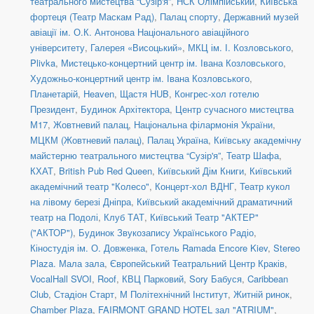
театрального мистецтва “Сузір'я”
,
НСК Олімпійський
,
Київська
фортеця (Театр Маскам Рад)
,
Палац спорту
,
Державний музей
авіації ім. О.К. Антонова Національного авіаційного
університету
,
Галерея «Висоцький»
,
МКЦ ім. І. Козловського
,
Plivka
,
Мистецько-концертний центр ім. Івана Козловського
,
Художньо-концертний центр ім. Івана Козловського
,
Планетарій
,
Heaven
,
Щастя HUB
,
Конгрес-хол готелю
Президент
,
Будинок Архітектора
,
Центр сучасного мистецтва
М17
,
Жовтневий палац
,
Національна філармонія України
,
МЦКМ (Жовтневий палац)
,
Палац Україна
,
Київську академічну
майстерню театрального мистецтва “Сузір'я”
,
Театр Шафа
,
КХАТ
,
British Pub Red Queen
,
Київський Дім Книги
,
Київський
академічний театр "Колесо"
,
Концерт-хол ВДНГ
,
Театр кукол
на лівому березі Дніпра
,
Київський академічний драматичний
театр на Подолі
,
Клуб ТАТ
,
Київський Театр "АКТЕР"
("АКТОР")
,
Будинок Звукозапису Українського Радіо
,
Кіностудія ім. О. Довженка
,
Готель Ramada Encore Kiev
,
Stereo
Plaza. Мала зала
,
Європейський Театральний Центр Краків
,
VocalHall SVOI
,
Roof
,
КВЦ Парковий
,
Sory Бабуся
,
Caribbean
Club
,
Стадіон Старт
,
М Політехнічний Інститут
,
Житній ринок
,
Chamber Plaza
,
FAIRMONT GRAND HOTEL зал "ATRIUM"
,