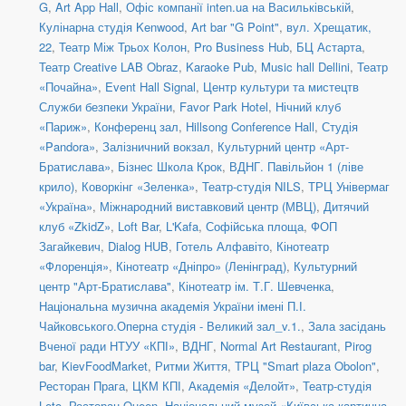
G
,
Art App Hall
,
Офіс компанії inten.ua на Васильківській
,
Кулінарна студія Kenwood
,
Art bar "G Point"
,
вул. Хрещатик,
22
,
Театр Між Трьох Колон
,
Pro Business Hub
,
БЦ Астарта
,
Театр Creative LAB Obraz
,
Karaoke Pub
,
Music hall Dellini
,
Театр
«Почайна»
,
Event Hall Signal
,
Центр культури та мистецтв
Служби безпеки України
,
Favor Park Hotel
,
Нічний клуб
«Париж»
,
Конференц зал
,
Hillsong Conference Hall
,
Студія
«Pandora»
,
Залізничний вокзал
,
Культурний центр «Арт-
Братислава»
,
Бізнес Школа Крок
,
ВДНГ. Павільйон 1 (ліве
крило)
,
Коворкінг «Зеленка»
,
Театр-студія NILS
,
ТРЦ Універмаг
«Україна»
,
Міжнародний виставковий центр (МВЦ)
,
Дитячий
клуб «ZkidZ»
,
Loft Bar
,
L'Kafa
,
Софійська площа
,
ФОП
Загайкевич
,
Dialog HUB
,
Готель Алфавіто
,
Кінотеатр
«Флоренція»
,
Кінотеатр «Дніпро» (Ленінград)
,
Культурний
центр "Арт-Братислава"
,
Кінотеатр ім. Т.Г. Шевченка
,
Національна музична академія України імені П.І.
Чайковського.Оперна студія - Великий зал_v.1.
,
Зала засідань
Вченої ради НТУУ «КПІ»
,
ВДНГ
,
Normal Art Restaurant
,
Pirog
bar
,
KievFoodMarket
,
Ритми Життя
,
ТРЦ "Smart plaza Obolon"
,
Ресторан Прага
,
ЦКМ КПІ
,
Академія «Делойт»
,
Театр-студія
Leto
,
Ресторан Queen
,
Національний музей «Київська картинна