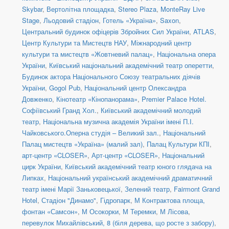
Skybar
,
Вертолітна площадка
,
Stereo Plaza
,
MonteRay Live
Stage
,
Льодовий стадіон
,
Готель «Україна»
,
Saxon
,
Центральний будинок офіцерів Збройних Сил України
,
ATLAS
,
Центр Культури та Мистецтв НАУ
,
Міжнародний центр
культури та мистецтв «Жовтневий палац»
,
Національна опера
України
,
Київський національний академічний театр оперетти
,
Будинок актора Національного Союзу театральних діячів
України
,
Gogol Pub
,
Національний центр Олександра
Довженко
,
Кінотеатр «Кінопанорама»
,
Premier Palace Hotel.
Софіївський Гранд Хол.
,
Київський академічний молодий
театр
,
Національна музична академія України імені П.І.
Чайковського.Оперна студія – Великий зал.
,
Національний
Палац мистецтв «Україна» (малий зал)
,
Палац Культури КПІ
,
арт-центр «CLOSER»
,
Арт-центр «CLOSER»
,
Національний
цирк України
,
Київський академічний театр юного глядача на
Липках
,
Національний український академічний драматичний
театр імені Марії Заньковецької
,
Зелений театр
,
Fairmont Grand
Hotel
,
Стадіон "Динамо"
,
Гідропарк
,
М Контрактова площа,
фонтан «Самсон»
,
М Осокорки
,
М Теремки
,
М Лісова
,
перевулок Михайлівський, 8 (біля дерева, що росте з забору)
,