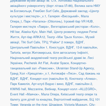
Державний музей авіації ім. О.К. Антонова Національного
авіаційного університету (борт літака ІЛ-86)
,
Велика зала НМУ
ім.Богомольця
,
FreeGen Surf Cafe
,
Державний заклад «Центр
культури і мистецтв»_v.1
,
Галерея «Висоцький»
,
Мала
Опера_t
,
Парк «Наталка» (Оболонь)
,
Ігровий бар VR HUB
,
Галерея мистецтв «Лавра»
,
Вегетаріанський ресторан «Коло»
,
Hill bar
,
Alaska Kyiv
,
Main Hall
,
Центр розвитку людини Ритмі
Життя
,
Арт-бар ARKA12
,
Театр «Між Трьох Колон»
,
Музей
авіації
,
Tiki Surf Cafe
,
ТРЦ "Район" 2 поверх
,
ВДНГ,
Центральний Павільйон 1
,
Кіностудія
,
ВДНГ, 13-й павільйон
,
Tartoria
,
метро Житомирська, біля автосалону Інфініті
,
Національний академічний театр російської драмі ім. Лесі
Українки
,
Pechersk Art Flat
,
Avatar Space
,
Концертно-
танцювальний зал «Ровесник»
,
Ukrainian Stand-Up Agency
,
Гранд Хол «Хрещатик»_v.1
,
Антикафе «Ляси»
,
Сад бажань на
ВДНГ
,
ВДНГ, Концерт-хол (павільйон 9)
,
Кінотеатр «Алмаз»
,
Парк Камелія
,
Арт-клуб Видно і вино
,
ВДНГ, павільйон 2
,
KWINS hall
,
Mezzanine
,
Вебінар
,
Концерт-холл «ALLEGRO»
,
Event Hall «Маячок»
,
Мала Опера
,
Київський театр опери та
балету для дітей та юнацтва
,
Вертолітний майданчик
,
БЦ 101
Tower
,
Veranda on the river
,
Шпаківня
,
Victoria Museum
,
City-