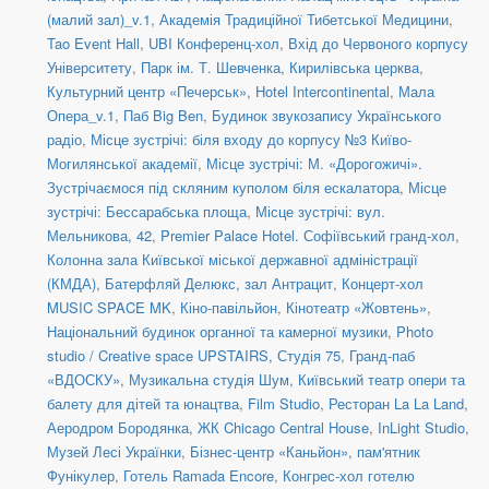
(малий зал)_v.1
,
Академія Традиційної Тибетської Медицини
,
Tao Event Hall
,
UBI Конференц-хол
,
Вхід до Червоного корпусу
Університету
,
Парк ім. Т. Шевченка
,
Кирилівська церква
,
Культурний центр «Печерськ»
,
Hotel Intercontinental
,
Мала
Опера_v.1
,
Паб Big Ben
,
Будинок звукозапису Українського
радіо
,
Місце зустрічі: біля входу до корпусу №3 Київо-
Могилянської академії
,
Місце зустрічі: М. «Дорогожичі».
Зустрічаємося під скляним куполом біля ескалатора
,
Місце
зустрічі: Бессарабська площа
,
Місце зустрічі: вул.
Мельникова, 42
,
Premier Palace Hotel. Софіївський гранд-хол
,
Колонна зала Київської міської державної адміністрації
(КМДА)
,
Батерфляй Делюкс, зал Антрацит
,
Концерт-хол
MUSIC SPACE MK
,
Кіно-павільйон
,
Кінотеатр «Жовтень»
,
Національний будинок органної та камерної музики
,
Photo
studio / Creative space UPSTAIRS
,
Студія 75
,
Гранд-паб
«ВДОСКУ»
,
Музикальна студія Шум
,
Київський театр опери та
балету для дітей та юнацтва
,
Film Studio
,
Ресторан La La Land
,
Аеродром Бородянка
,
ЖК Chicago Central House
,
InLight Studio
,
Музей Лесі Українки
,
Бізнес-центр «Каньйон»
,
пам'ятник
Фунікулер
,
Готель Ramada Encore
,
Конгрес-хол готелю