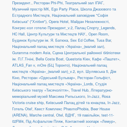
Президент.
,
Ресторан Phi-Phi
,
Театральний зал ІПАГ
,
Музичний простір МК
,
Ego Party Place
,
Школа Джазового та
Естрадного Мистецтв
,
Національний заповідник "Софія
Київська" ("Хлібня")
,
Opera Hotel
,
Майдан Незалежності
,
Конгрес-хол готелю Президент_v.2
,
Палац Спорту_Legends
,
HC Hall
,
Центр Культури та Мистецтв НАУ.
,
Open Room
,
Будинок Культури ім. Я. Батюка
,
Sex Ed Coffee
,
Tusa Bar
,
Національний палац мистецтв «Україна»_(малий зал)
,
Guramma modern Asia
,
Сцена Центральної районної бібліотеки
ім. П.Г.Тічіні
,
Bella Costa Boat
,
Questoria Kiev
,
Кафе «Паштет»
,
ATLAS_Fan v
,
mOre (БЦ Торонто)
,
Національний палац
мистецтв «Україна»_(малий зал)_v.2
,
вул. Шулявська 5
,
Дім
Кіно
,
Ресторан «Одеський Бульвар»
,
Ресторан Гольфіст
,
Національний палац мистецтв «Україна»_Lords
,
Студія
Київського театру «Тисячоліття»
,
Travel Hub
,
Літературно-
меморіальний музей Максима Рильського
,
In-Jazz
,
Rosa
Victoria cruise ship
,
Київський Палац дітей та юнацтва
,
In Jazz
,
Готель Otel'
,
Квест Комплекс PhasmoPhobia
,
Beer House
(ARENA)
,
Marche central
,
Otel
,
ВДНГ, 19 павільйон
,
test-11-
02FM4
,
Під Асфальтом Пляж
,
Контактний зоопарк «Лемур»
,