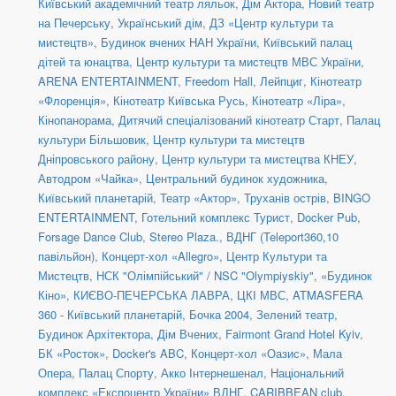
Київський академічний театр ляльок
,
Дім Актора
,
Новий театр
на Печерську
,
Український дім
,
ДЗ «Центр культури та
мистецтв»
,
Будинок вчених НАН України
,
Київський палац
дітей та юнацтва
,
Центр культури та мистецтв МВС України
,
ARENA ENTERTAINMENT
,
Freedom Hall
,
Лейпциг
,
Кінотеатр
«Флоренція»
,
Кінотеатр Київська Русь
,
Кінотеатр «Ліра»
,
Кінопанорама
,
Дитячий спеціалізований кінотеатр Старт
,
Палац
культури Більшовик
,
Центр культури та мистецтв
Дніпровського району
,
Центр культури та мистецтва КНЕУ
,
Автодром «Чайка»
,
Центральний будинок художника
,
Київський планетарій
,
Театр «Актор»
,
Труханів острів
,
BINGO
ENTERTAINMENT
,
Готельний комплекс Турист
,
Docker Pub
,
Forsage Dance Club
,
Stereo Plaza.
,
ВДНГ (Teleport360,10
павільйон)
,
Концерт-хол «Allegro»
,
Центр Культури та
Мистецтв
,
НСК "Олімпійський" / NSC "Olympiyskiy"
,
«Будинок
Кіно»
,
КИЄВО-ПЕЧЕРСЬКА ЛАВРА
,
ЦКІ МВС
,
ATMASFERA
360 - Київський планетарій
,
Бочка 2004
,
Зелений театр
,
Будинок Архітектора
,
Дім Вчених
,
Fairmont Grand Hotel Kyiv
,
БК «Росток»
,
Docker's ABC
,
Концерт-хол «Оазис»
,
Мала
Опера
,
Палац Спорту
,
Акко Інтернешенал
,
Національний
комплекс «Експоцентр України» ВДНГ
,
CARIBBEAN club
,