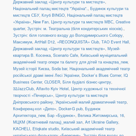
Державний заклад «Центр культури та мистецтв»
,
Національний палац мистецтв "Україна".
,
Будинок культури та
мистецтв СБУ
,
Клуб BINGO
,
Національний палац мистецтв
«Україна»_New Fan
,
Центр культури та мистецтв МВС
,
Creative
quarter
,
Зустріч: м. Театральна (біля кондитерських кіосків).
,
Зустріч: біля головного входу до Володимирського Собору
,
Максимум
,
ArtHall D12
,
«RECONQUISTA» Club
,
ТАО Event Hall
,
Державний заклад «Центр культури та мистецтв»
,
Музей-
квартира В. Косенка
,
Scenario Cafe
,
Київський муніципальний
академічний театр опери та балету для дітей та юнацтва_new
,
Музей історії Києва
,
Soda bar
,
Національний академічний театр
російської драмі імені Лесі Українки
,
Docker`s Blues Corner
,
IQ
Business Center
,
CLOSER
,
Біля будівлі бізнес-центру
,
32JazzClub
,
Alfavito Kyiv Hotel
,
Центр художньої та технічної
творчості «Печерськ»
,
Центр культури та мистецтв
Дніпровського району
,
Український малий драматичний театр
,
Конференц-хол «Депо»
,
Docker-G pub
,
Будинок
Архитектора_new
,
Бар «Будинок»
,
Велика Житомирська, 16
,
МЦКМ (Жовтневий палац)_малий зал
,
Art Ukraine Gallery
,
KACHELI
,
Etiqkate studio
,
Київський академічний театр
українського фольклору «Берегиня»
,
Зустріч біля входу до