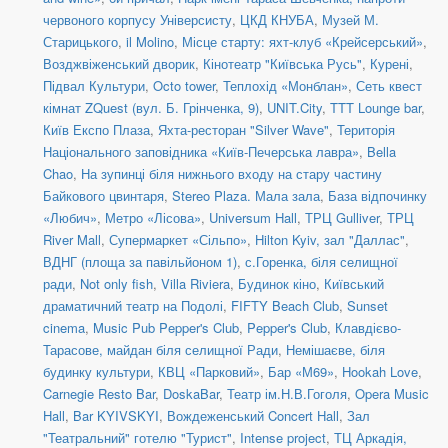
червоного корпусу Універсисту
,
ЦКД КНУБА
,
Музей М.
Старицького
,
il Molino
,
Місце старту: яхт-клуб «Крейсерський»
,
Возджвіженський дворик
,
Кінотеатр "Київська Русь"
,
Курені
,
Підвал Культури
,
Octo tower
,
Теплохід «Монблан»
,
Сеть квест
кімнат ZQuest (вул. Б. Грінченка, 9)
,
UNIT.City
,
TTT Lounge bar
,
Київ Експо Плаза
,
Яхта-ресторан "Silver Wave"
,
Територія
Національного заповідника «Київ-Печерська лавра»
,
Bella
Chao
,
На зупинці біля нижнього входу на стару частину
Байкового цвинтаря
,
Stereo Plaza. Мала зала
,
База відпочинку
«Любич»
,
Метро «Лісова»
,
Universum Hall
,
ТРЦ Gulliver
,
ТРЦ
River Mall
,
Супермаркет «Сільпо»
,
Hilton Kyiv, зал "Даллас"
,
ВДНГ (площа за павільйоном 1)
,
с.Горенка, біля селищної
ради
,
Not only fish
,
Villa Riviera
,
Будинок кіно
,
Київський
драматичний театр на Подолі
,
FIFTY Beach Club
,
Sunset
cinema
,
Music Pub Pepper's Club
,
Pepper's Club
,
Клавдієво-
Тарасове, майдан біля селищної Ради
,
Немішаєве, біля
будинку культури
,
КВЦ «Парковий»
,
Бар «М69»
,
Hookah Love
,
Carnegie Resto Bar
,
DoskaBar
,
Театр ім.Н.В.Гоголя
,
Opera Music
Hall
,
Bar KYIVSKYI
,
Вождеженський Concert Hall
,
Зал
"Театральний" готелю "Турист"
,
Intense project
,
ТЦ Аркадія,