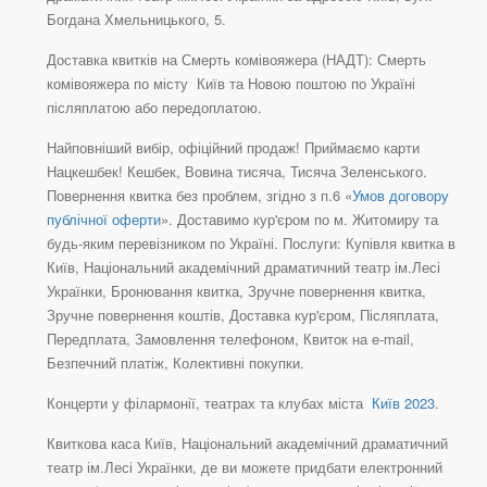
Богдана Хмельницького, 5.
Доставка квитків на Смерть комівояжера (НАДТ): Смерть
комівояжера по місту Київ та Новою поштою по Україні
післяплатою або передоплатою.
Найповніший вибір, офіційний продаж! Приймаємо карти
Нацкешбек! Кешбек, Вовина тисяча, Тисяча Зеленського.
Повернення квитка без проблем, згідно з п.6 «
Умов договору
публічної оферти
». Доставимо кур'єром по м. Житомиру та
будь-яким перевізником по Україні. Послуги: Купівля квитка в
Київ, Національний академічний драматичний театр ім.Лесі
Українки, Бронювання квитка, Зручне повернення квитка,
Зручне повернення коштів, Доставка кур'єром, Післяплата,
Передплата, Замовлення телефоном, Квиток на e-mail,
Безпечний платіж, Колективні покупки.
Концерти у філармонії, театрах та клубах міста
Київ 2023
.
Квиткова каса Київ, Національний академічний драматичний
театр ім.Лесі Українки, де ви можете придбати електронний