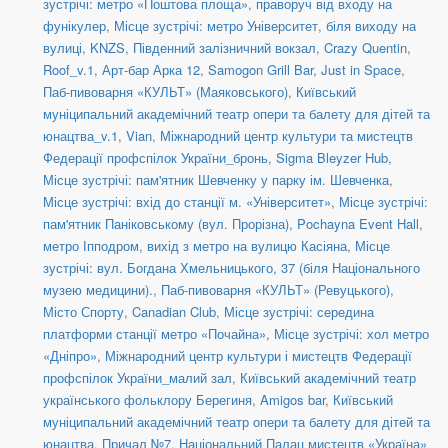
зустрічі: метро «Поштова площа», праворуч від входу на
фунікулер
,
Місце зустрічі: метро Університет, біля виходу на
вулиці
,
KNZS
,
Південний залізничний вокзал
,
Crazy Quentin
,
Roof_v.1
,
Арт-бар Арка 12
,
Samogon Grill Bar
,
Just in Space
,
Паб-пивоварня «КУЛЬТ» (Маяковського)
,
Київський
муніципальний академічний театр опери та балету для дітей та
юнацтва_v.1
,
Vian
,
Міжнародний центр культури та мистецтв
Федерації профспілок України_бронь
,
Sigma Bleyzer Hub
,
Місце зустрічі: пам'ятник Шевченку у парку ім. Шевченка
,
Місце зустрічі: вхід до станції м. «Університет»
,
Місце зустрічі:
пам'ятник Паніковському (вул. Прорізна)
,
Pochayna Event Hall
,
метро Іпподром, вихід з метро на вулицю Касіяна
,
Місце
зустрічі: вул. Богдана Хмельницького, 37 (біля Національного
музею медицини).
,
Паб-пивоварня «КУЛЬТ» (Ревуцького)
,
Місто Спорту
,
Canadian Club
,
Місце зустрічі: середина
платформи станції метро «Почайна»
,
Місце зустрічі: хол метро
«Дніпро»
,
Міжнародний центр культури і мистецтв Федерації
профспілок України_малий зал
,
Київський академічний театр
українського фольклору Берегиня
,
Amigos bar
,
Київський
муніципальний академічний театр опери та балету для дітей та
юнацтва
,
Причал №7
,
Національний Палац мистецтв «Україна»