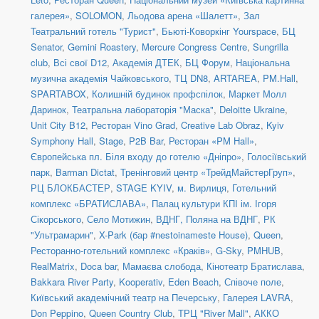
галерея»
,
SOLOMON
,
Льодова арена «Шалетт»
,
Зал
Театральний готель "Турист"
,
Бьюті-Коворкінг Yourspace
,
БЦ
Senator
,
Gemini Roastery
,
Mercure Congress Centre
,
Sungrilla
club
,
Всі свої D12
,
Академія ДТЕК
,
БЦ Форум
,
Національна
музична академія Чайковського
,
ТЦ DN8
,
ARTAREA
,
PM.Hall
,
SPARTABOX
,
Колишній будинок профспілок
,
Маркет Молл
Даринок
,
Театральна лабораторія "Маска"
,
Deloitte Ukraine
,
Unit City B12
,
Ресторан Vino Grad
,
Creative Lab Obraz
,
Kyiv
Symphony Hall
,
Stage
,
P2B Bar
,
Ресторан «PM Hall»
,
Європейська пл. Біля входу до готелю «Дніпро»
,
Голосіївський
парк
,
Barman Dictat
,
Тренінговий центр «ТрейдМайстерГруп»
,
РЦ БЛОКБАСТЕР
,
STAGE KYIV
,
м. Вирлиця
,
Готельний
комплекс «БРАТИСЛАВА»
,
Палац культури КПІ ім. Ігоря
Сікорського
,
Село Мотижин
,
ВДНГ, Поляна на ВДНГ
,
РК
"Ультрамарин"
,
X-Park (бар #nestoinameste House)
,
Queen
,
Ресторанно-готельний комплекс «Краків»
,
G-Sky
,
PMHUB
,
RealMatrix
,
Doca bar
,
Мамаєва слобода
,
Кінотеатр Братислава
,
Bakkara River Party
,
Kooperativ
,
Eden Beach
,
Співоче поле
,
Київський академічний театр на Печерську
,
Галерея LAVRA
,
Don Peppino
,
Queen Country Club
,
ТРЦ "River Mall"
,
АККО