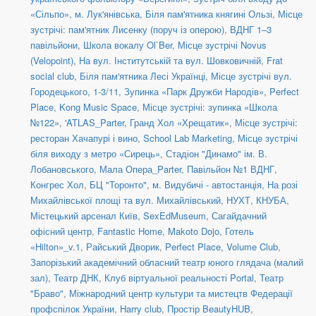
«Сільпо», м. Лук'янівська
,
Біля пам'ятника княгині Ользі
,
Місце
зустрічі: пам'ятник Лисенку (поруч із оперою)
,
ВДНГ 1–3
павільйони
,
Школа вокалу Ol`Ber
,
Місце зустрічі Novus
(Velopoint)
,
На вул. Інститутській та вул. Шовковичній
,
Frat
social сlub
,
Біля пам'ятника Лесі Українці
,
Місце зустрічі вул.
Городецького, 1-3/11
,
Зупинка «Парк Дружби Народів»
,
Perfect
Place
,
Kong Music Space
,
Місце зустрічі: зупинка «Школа
№122»
,
'ATLAS_Parter
,
Гранд Хол «Хрещатик»
,
Місце зустрічі:
ресторан Хачапурі і вино
,
School Lab Marketing
,
Місце зустрічі
біля виходу з метро «Сирець»
,
Стадіон "Динамо" ім. В.
Лобановського
,
Мала Опера_Parter
,
Павільйон №1 ВДНГ
,
Конгрес Хол
,
БЦ "Торонто"
,
м. Видубичі - автостанція
,
На розі
Михайлівської площі та вул. Михайлівський
,
НУХТ
,
КНУБА
,
Містецький арсенал Київ
,
SexEdMuseum
,
Сагайдачний
офісний центр
,
Fantastic Home
,
Makoto Dojo
,
Готель
«Hilton»_v.1
,
Райський Дворик
,
Perfect Place
,
Volume Club
,
Запорізький академічний обласний театр юного глядача (малий
зал)
,
Театр ДНК
,
Клуб віртуальної реальності Portal
,
Театр
"Браво"
,
Міжнародний центр культури та мистецтв Федерації
профспілок України
,
Harry club
,
Простір BeautyHUB
,