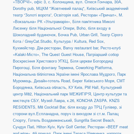
«ТВОРЧІ», офіс 3
,
с. Колонщина
,
вул. Олеся Гончара, 30А
,
Dorothy pub
,
МЦКМ "Жовтневий палац"
,
Київський академічний
театр “Золоті ворота”
,
Освіторія хаб
,
Ресторан «Причал»
,
М.
«Вокзальна» РК «Ультрамарін»
,
Біля пам'ятника Миколі
Лисенку біля Національної Опери
,
Boho
,
біля входу в
Шоколадний будиночок
,
Бочка Pub
,
Urban Grill
,
Театр Сірого
Кота / GreyCat.Studio
,
Культура / Kultura
,
Red Sox
,
Кухмейстер. Дім-ресторан
,
Barvy restaurant bar
,
Ресто-клуб
«Kalaki-Місто»
,
The Quest Guest House
,
Патріарший собор
Воскресіння Христового УГКЦ
,
Біля церкви Богородиці
Пирогощі
,
Біля фонтану Термена
,
Coworking Platforma
,
Національна бібліотека України імені Ярослава Мудрого
,
Парк
Муромець
,
Дизайн-готель Road
,
Берег Київського Моря
,
СМТ
Бородянка, Київська область
,
КУ Київ
,
PM Hall
,
Культурний
центр М82
,
Національний парк МЕЖИГІР'Я
,
Центр культури та
мистецтв СБУ
,
Музей Лавра, к.26
,
KONCHA ZASPA. KNZS
RESIDENTS
,
M8 Cocktail Bar
,
біля входу до ТРЦ Гулівер, зі
сторони вул.Еспланадна, поруч із виходом зі ст.м. Палац
Спорту
,
Готель Воздвиженський
,
Sungrilla Secret Beach
,
Сундук Паб
,
Hilton Kyiv
,
Kyiv Golf Center
,
Ресторан «BEEF meat
and wine»
,
6й причал
,
Парк імені Тараса Шевченка, напроти