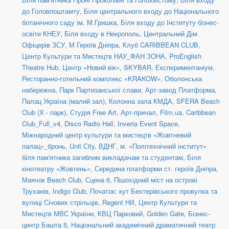
до Головпоштамту
,
Біля центрального входу до Національного
ботанічного саду ім. М.Гришка
,
Біля входу до Інституту бізнес-
освіти КНЕУ
,
Біля входу в Некрополь
,
Центральний Дім
Офіцерів ЗСУ
,
М Героїв Дніпра
,
Клуб CARIBBEAN CLUB
,
Центр Культури та Мистецтв НАУ_ФАН ЗОНА
,
ProEnglish
Theatre Hub
,
Центр «Новий вік»
,
SKYBAR
,
Експериментаніум
,
Ресторанно-готельний комплекс «KRAKOW»
,
Оболонська
набережна
,
Парк Партизанської слави
,
Арт-завод Платформа
,
Палац Україна (малий зал)
,
Колонна зала КМДА
,
SFERA Beach
Club (Х - парк)
,
Студія Free Art
,
Арт-причал
,
Film.ua
,
Caribbean
Club_Full_v4
,
Disco Radio Hall
,
Inveria Event Space
,
Міжнародний центр культури та мистецтв «Жовтневий
палац»_бронь
,
Unit Сity
,
ВДНГ
,
м. «Політехнічний інститут»
біля пам'ятника загиблим викладачам та студентам
,
Біля
кінотеатру «Жовтень»
,
Середина платформи ст. героїв Дніпра
,
Маячок Beach Club
,
Сцена 6
,
Пішохідний міст на острові
Труханів
,
Indigo Club
,
Початок: кут Бехтерівського провулка та
вулиці Січових стрільців
,
Regent Hill
,
Центр Культури та
Мистецтв МВС України
,
КВЦ Парковий
,
Golden Gate
,
Бізнес-
центр Башта 5
,
Національний академічний драматичний театр