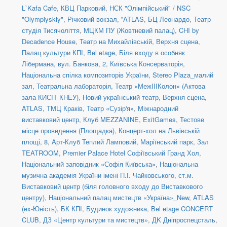
L`Kafa Cafe
,
КВЦ Парковий
,
НСК "Олімпійський" / NSC
"Olympiyskiy"
,
Річковий вокзал
,
''ATLAS
,
БЦ Леонардо
,
Театр-
студія Тисячоліття
,
МЦКМ ПУ (Жовтневий палац)
,
CHI by
Decadence House
,
Театр на Михайлівській, Верхня сцена
,
Палац культури КПІ
,
Bel etage
,
Біля входу в особняк
Лібермана, вул. Банкова, 2
,
Київська Консерваторія
,
Національна спілка композиторів України
,
Stereo Plaza_малий
зал
,
Театральна лабораторія
,
Театр «МежIIIКолон» (Актова
зала КИСІТ КНЕУ)
,
Новий український театр, Верхня сцена
,
ATLAS
,
ТМЦ Краків
,
Театр «Сузір'я»
,
Міжнародний
виставковий центр
,
Клуб MEZZANINE
,
ExitGames
,
Тестове
місце проведення (Площадка)
,
Концерт-хол на Львівській
площі, 8
,
Арт-Клуб Теплий Ламповий
,
Маріїнський парк
,
Зал
TEATROOM
,
Premier Palace Hotel Софіївський Гранд Хол
,
Національний заповідник «Софія Київська»
,
Національна
музична академія України імені П.І. Чайковського
,
ст.м.
Виставковий центр (біля головного входу до Виставкового
центру)
,
Національний палац мистецтв «Україна»_New
,
ATLAS
(ex-Юність)
,
БК КПІ
,
Будинок художника
,
Bel etage CONCERT
CLUB
,
ДЗ «Центр культури та мистецтв»
,
ДK Дніпроспецсталь
,