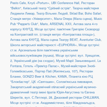
Pesto Cafe
,
Клуб «Portum»
,
UBI Conference Hall
,
Ресторан
"Belkin"
,
Київський театр "Срібний острів". Творча майстерня
Людмили Лимар
,
Театр Вільних Людей
,
Sklad Bar
,
Boho Safari
,
Станція метро «Університет»
,
Мала Опера (Мала сцена)
,
Music
Pub "Pepper's Club"
,
Mario
,
ARSENAL XXII
,
Актова зала 4-го
корпусу КНУТД
,
Місце зустрічі: пам'ятник Григорію Сковороді
на Контрактовій пл. (станція метро «Контрактова площа»)
,
Актова зала КНУТД
,
Мала сцена Театру BEAT
,
Aventurier Club
,
Школа акторської майстерності «EUPHORIA»
,
Місце зустрічі:
ст.м. Арсенальна біля пам'ятника українським
військовослужбовцям (пушка)
,
Місце зустрічі: вул. Хрещатик,
2, Український дім (на сходах)
,
Музей Марії Заньковецької
,
La
Fontana
,
Готель «Прем'єр Палас»
,
Музей-майстерня Знобі-
Голембієвських
,
Портер Паб (Жилянська, 107)
,
Ресторан
Бланке
,
GONZO Beer & Kitchen
,
KAMA
,
Планета кіно РЦ
"Блокбастер"
,
ЦК «Святошин»
,
Солом'янська пивоварня
,
Закарпатський академічний обласний український музично-
драматичний театр імені братів Юрія-Августина та Євгена
Шерегіїв
,
вул. С.Петлюрі, 28
,
Джазовий ресторан CHILLMAN
,
Місце зустрічі: ст.м. Академмістечко, біля Макдональдса
,