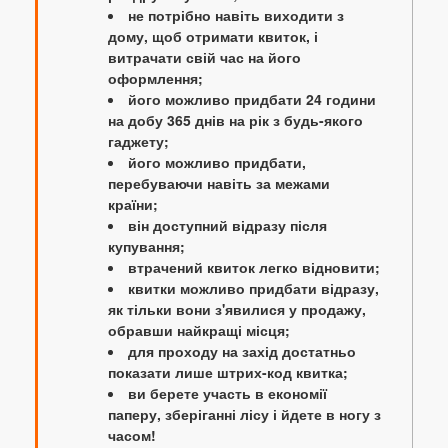
не потрібно навіть виходити з
дому, щоб отримати квиток, і
витрачати свій час на його
оформлення;
його можливо придбати 24 години
на добу 365 днів на рік з будь-якого
гаджету;
його можливо придбати,
перебуваючи навіть за межами
країни;
він доступний відразу після
купування;
втрачений квиток легко відновити;
квитки можливо придбати відразу,
як тільки вони з'явилися у продажу,
обравши найкращі місця;
для проходу на захід достатньо
показати лише штрих-код квитка;
ви берете участь в економії
паперу, зберіганні лісу і йдете в ногу з
часом!