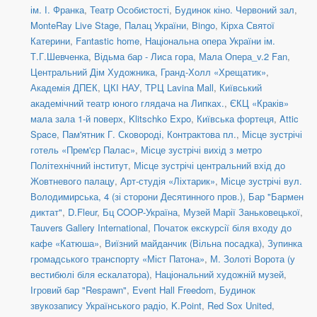
ім. І. Франка
,
Театр Особистості
,
Будинок кіно. Червоний зал
,
MonteRay Live Stage
,
Палац України
,
Bingo
,
Кірха Святої
Катерини
,
Fantastic home
,
Національна опера України ім.
Т.Г.Шевченка
,
Відьма бар - Лиса гора
,
Мала Опера_v.2 Fan
,
Центральний Дім Художника
,
Гранд-Холл «Хрещатик»
,
Академія ДПЕК
,
ЦКІ НАУ
,
ТРЦ Lavina Mall
,
Київський
академічний театр юного глядача на Липках.
,
ЄКЦ «Краків»
мала зала 1-й поверх
,
Klitschko Expo
,
Київська фортеця
,
Attic
Space
,
Пам'ятник Г. Сковороді, Контрактова пл.
,
Місце зустрічі
готель «Прем'єр Палас»
,
Місце зустрічі вихід з метро
Політехнічний інститут
,
Місце зустрічі центральний вхід до
Жовтневого палацу
,
Арт-студія «Ліхтарик»
,
Місце зустрічі вул.
Володимирська, 4 (зі сторони Десятинного пров.)
,
Бар "Бармен
диктат"
,
D.Fleur
,
Бц COOP-Україна
,
Музей Марії Заньковецької
,
Tauvers Gallery International
,
Початок екскурсії біля входу до
кафе «Катюша»
,
Виїзний майданчик (Вільна посадка)
,
Зупинка
громадського транспорту «Міст Патона»
,
М. Золоті Ворота (у
вестибюлі біля ескалатора)
,
Національний художній музей
,
Ігровий бар "Respawn"
,
Event Hall Freedom
,
Будинок
звукозапису Українського радіо
,
K.Point
,
Red Sox United
,