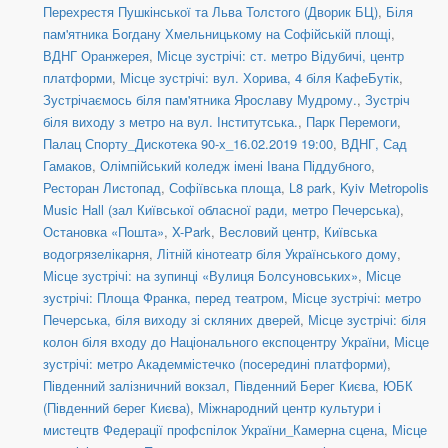
Перехрестя Пушкінської та Льва Толстого (Дворик БЦ)
,
Біля
пам'ятника Богдану Хмельницькому на Софійській площі
,
ВДНГ Оранжерея
,
Місце зустрічі: ст. метро Відубичі, центр
платформи
,
Місце зустрічі: вул. Хорива, 4 біля КафеБутік
,
Зустрічаємось біля пам'ятника Ярославу Мудрому.
,
Зустріч
біля виходу з метро на вул. Інститутська.
,
Парк Перемоги
,
Палац Спорту_Дискотека 90-х_16.02.2019 19:00
,
ВДНГ, Сад
Гамаков
,
Олімпійський коледж імені Івана Піддубного
,
Ресторан Листопад
,
Софіївська площа
,
L8 park
,
Kyiv Metropolis
Music Hall (зал Київської обласної ради, метро Печерська)
,
Остановка «Пошта»
,
X-Park
,
Весловий центр
,
Київська
водогрязелікарня
,
Літній кінотеатр біля Українського дому
,
Місце зустрічі: на зупинці «Вулиця Болсуновських»
,
Місце
зустрічі: Площа Франка, перед театром
,
Місце зустрічі: метро
Печерська, біля виходу зі скляних дверей
,
Місце зустрічі: біля
колон біля входу до Національного експоцентру України
,
Місце
зустрічі: метро Академмістечко (посередині платформи)
,
Південний залізничний вокзал
,
Південний Берег Києва
,
ЮБК
(Південний берег Києва)
,
Міжнародний центр культури і
мистецтв Федерації профспілок України_Камерна сцена
,
Місце