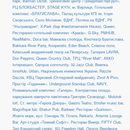
парк
,
Barman Dictat
,
Тренінговий центр «ТрейдМайстерГруп»
,
РЦ БЛОКБАСТЕР
,
STAGE KYIV
,
м. Вирлиця
,
Готельний
комплекс «БРАТИСЛАВА»
,
Палац культури КПІ ім. Ігоря
Сікорського
,
Село Мотижин
,
ВДНГ, Поляна на ВДНГ
,
РК
"Ультрамарин"
,
X-Park (бар #nestoinameste House)
,
Queen
,
Ресторанно-готельний комплекс «Краків»
,
G-Sky
,
PMHUB
,
RealMatrix
,
Doca bar
,
Мамаєва слобода
,
Кінотеатр Братислава
,
Bakkara River Party
,
Kooperativ
,
Eden Beach
,
Співоче поле
,
Київський академічний театр на Печерську
,
Галерея LAVRA
,
Don Peppino
,
Queen Country Club
,
ТРЦ "River Mall"
,
АККО
Інтернешнл
,
Campus community
,
32 Jazz Club
,
Beerжа
,
InnoHub
,
Urban
,
Національна кінематека України
,
Razzle
Dazzle
,
КВЦ Парковий (Оглядовий майданчик)
,
Zivot A Pivo
,
Простір «Годинник»
,
Underground Standup Club
,
NAVY
,
Розважальний комплекс «Галера»
,
Контрактова площа,
паркування навпроти пам'ятника Григорію Сковороді.
,
Molotok
loft
,
Ст. метро «Героїв Дніпра»
,
Gastro Teatro
,
Stroller music bar
,
Magnifique bar
,
Shatun Pub
,
Barbeer
,
Ресторан «Gustoso»
,
Жовте море
,
вул. Гончара 79
,
Готель Reikartz
,
Artemis Lounge
Bar
,
Арт-студія «Темний Софіт»
,
Ресторан Beerja
,
FIFTY Club
,
Зал Концертний сервіс
,
КЦ Freedom Hall
,
Osocor Residence
,