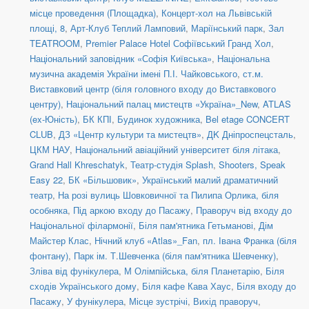
місце проведення (Площадка)
,
Концерт-хол на Львівській
площі, 8
,
Арт-Клуб Теплий Ламповий
,
Маріїнський парк
,
Зал
TEATROOM
,
Premier Palace Hotel Софіївський Гранд Хол
,
Національний заповідник «Софія Київська»
,
Національна
музична академія України імені П.І. Чайковського
,
ст.м.
Виставковий центр (біля головного входу до Виставкового
центру)
,
Національний палац мистецтв «Україна»_New
,
ATLAS
(ex-Юність)
,
БК КПІ
,
Будинок художника
,
Bel etage CONCERT
CLUB
,
ДЗ «Центр культури та мистецтв»
,
ДK Дніпроспецсталь
,
ЦКМ НАУ
,
Національний авіаційний університет біля літака
,
Grand Hall Khreschatyk
,
Театр-студія Splash
,
Shooters, Speak
Easy 22
,
БК «Більшовик»
,
Український малий драматичний
театр
,
На розі вулиць Шовковичної та Пилипа Орлика, біля
особняка
,
Під аркою входу до Пасажу
,
Праворуч від входу до
Національної філармонії
,
Біля пам'ятника Гетьманові
,
Дім
Майстер Клас
,
Нічний клуб «Atlas»_Fan
,
пл. Івана Франка (біля
фонтану)
,
Парк ім. Т.Шевченка (біля пам'ятника Шевченку)
,
Зліва від фунікулера
,
М Олімпійська, біля Планетарію
,
Біля
сходів Українського дому
,
Біля кафе Кава Хаус
,
Біля входу до
Пасажу
,
У фунікулера
,
Місце зустрічі
,
Вихід праворуч
,