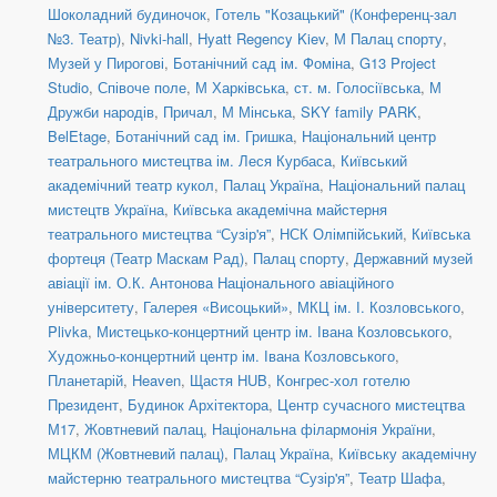
Шоколадний будиночок
,
Готель "Козацький" (Конференц-зал
№3. Театр)
,
Nivki-hall
,
Hyatt Regency Kiev
,
М Палац спорту
,
Музей у Пирогові
,
Ботанічний сад ім. Фоміна
,
G13 Project
Studio
,
Співоче поле
,
М Харківська
,
ст. м. Голосіївська
,
М
Дружби народів
,
Причал
,
М Мінська
,
SKY family PARK
,
BelEtage
,
Ботанічний сад ім. Гришка
,
Національний центр
театрального мистецтва ім. Леся Курбаса
,
Київський
академічний театр кукол
,
Палац Україна
,
Національний палац
мистецтв Україна
,
Київська академічна майстерня
театрального мистецтва “Сузір'я”
,
НСК Олімпійський
,
Київська
фортеця (Театр Маскам Рад)
,
Палац спорту
,
Державний музей
авіації ім. О.К. Антонова Національного авіаційного
університету
,
Галерея «Висоцький»
,
МКЦ ім. І. Козловського
,
Plivka
,
Мистецько-концертний центр ім. Івана Козловського
,
Художньо-концертний центр ім. Івана Козловського
,
Планетарій
,
Heaven
,
Щастя HUB
,
Конгрес-хол готелю
Президент
,
Будинок Архітектора
,
Центр сучасного мистецтва
М17
,
Жовтневий палац
,
Національна філармонія України
,
МЦКМ (Жовтневий палац)
,
Палац Україна
,
Київську академічну
майстерню театрального мистецтва “Сузір'я”
,
Театр Шафа
,