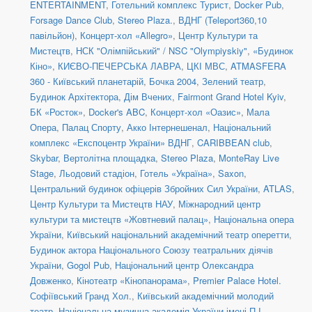
ENTERTAINMENT
,
Готельний комплекс Турист
,
Docker Pub
,
Forsage Dance Club
,
Stereo Plaza.
,
ВДНГ (Teleport360,10
павільйон)
,
Концерт-хол «Allegro»
,
Центр Культури та
Мистецтв
,
НСК "Олімпійський" / NSC "Olympiyskiy"
,
«Будинок
Кіно»
,
КИЄВО-ПЕЧЕРСЬКА ЛАВРА
,
ЦКІ МВС
,
ATMASFERA
360 - Київський планетарій
,
Бочка 2004
,
Зелений театр
,
Будинок Архітектора
,
Дім Вчених
,
Fairmont Grand Hotel Kyiv
,
БК «Росток»
,
Docker's ABC
,
Концерт-хол «Оазис»
,
Мала
Опера
,
Палац Спорту
,
Акко Інтернешенал
,
Національний
комплекс «Експоцентр України» ВДНГ
,
CARIBBEAN club
,
Skybar
,
Вертолітна площадка
,
Stereo Plaza
,
MonteRay Live
Stage
,
Льодовий стадіон
,
Готель «Україна»
,
Saxon
,
Центральний будинок офіцерів Збройних Сил України
,
ATLAS
,
Центр Культури та Мистецтв НАУ
,
Міжнародний центр
культури та мистецтв «Жовтневий палац»
,
Національна опера
України
,
Київський національний академічний театр оперетти
,
Будинок актора Національного Союзу театральних діячів
України
,
Gogol Pub
,
Національний центр Олександра
Довженко
,
Кінотеатр «Кінопанорама»
,
Premier Palace Hotel.
Софіївський Гранд Хол.
,
Київський академічний молодий
театр
,
Національна музична академія України імені П.І.