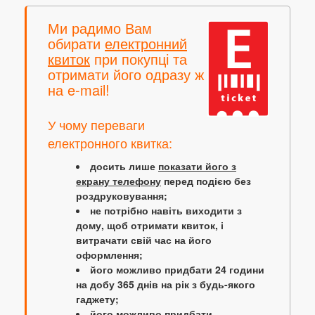
Ми радимо Вам
обирати
електронний
квиток
при покупці та
отримати його одразу ж
на e-mail!
У чому переваги
електронного квитка:
досить лише
показати його з
екрану телефону
перед подією без
роздруковування;
не потрібно навіть виходити з
дому, щоб отримати квиток, і
витрачати свій час на його
оформлення;
його можливо придбати 24 години
на добу 365 днів на рік з будь-якого
гаджету;
його можливо придбати,