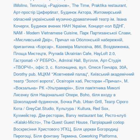
ilMolino
,
Теплохід «Радіонов»
,
The Time
,
Praktika restaurant
,
Арт-простір Циферблат
,
Будинок Актора
,
Житомирський
обласний український музично-драматичний театр ім. Івана
Кочерги
,
Будинок вчених НАН України
,
Концерт-хол ВДНГ
,
NAM - Modern Vietnamese Cuisine
,
Парк Партизанської Слави,
«Мисливський Двір»
,
Причал на Оболонській набережній,
бригантина «Корсар»
,
Каземіра Малєвіча, 86б
,
Воздвиженка,
Площа Мистецтв
,
Prynada Ukrainian Cafe
,
HayLoft 2.0
,
Гастропаб «У РЕБРО»
,
Admiral Hall
,
Вугілля
,
Арт-Студія
«ТВОРЧІ», офіс 3
,
с. Колонщина
,
вул. Олеся Гончара, 30А
,
Dorothy pub
,
МЦКМ "Жовтневий палац"
,
Київський академічний
театр “Золоті ворота”
,
Освіторія хаб
,
Ресторан «Причал»
,
М.
«Вокзальна» РК «Ультрамарін»
,
Біля пам'ятника Миколі
Лисенку біля Національної Опери
,
Boho
,
біля входу в
Шоколадний будиночок
,
Бочка Pub
,
Urban Grill
,
Театр Сірого
Кота / GreyCat.Studio
,
Культура / Kultura
,
Red Sox
,
Кухмейстер. Дім-ресторан
,
Barvy restaurant bar
,
Ресто-клуб
«Kalaki-Місто»
,
The Quest Guest House
,
Патріарший собор
Воскресіння Христового УГКЦ
,
Біля церкви Богородиці
Пирогощі
,
Біля фонтану Термена
,
Coworking Platforma
,