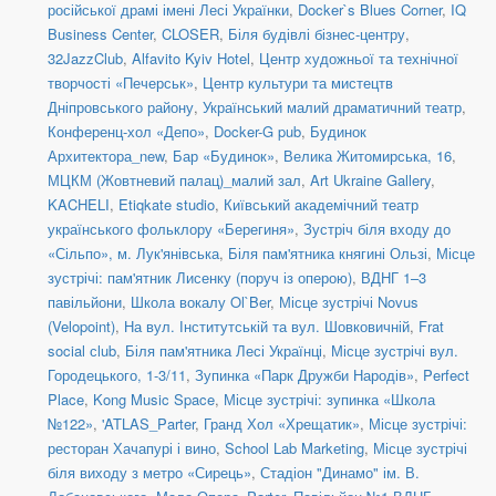
російської драмі імені Лесі Українки
,
Docker`s Blues Corner
,
IQ
Business Center
,
CLOSER
,
Біля будівлі бізнес-центру
,
32JazzClub
,
Alfavito Kyiv Hotel
,
Центр художньої та технічної
творчості «Печерськ»
,
Центр культури та мистецтв
Дніпровського району
,
Український малий драматичний театр
,
Конференц-хол «Депо»
,
Docker-G pub
,
Будинок
Архитектора_new
,
Бар «Будинок»
,
Велика Житомирська, 16
,
МЦКМ (Жовтневий палац)_малий зал
,
Art Ukraine Gallery
,
KACHELI
,
Etiqkate studio
,
Київський академічний театр
українського фольклору «Берегиня»
,
Зустріч біля входу до
«Сільпо», м. Лук'янівська
,
Біля пам'ятника княгині Ользі
,
Місце
зустрічі: пам'ятник Лисенку (поруч із оперою)
,
ВДНГ 1–3
павільйони
,
Школа вокалу Ol`Ber
,
Місце зустрічі Novus
(Velopoint)
,
На вул. Інститутській та вул. Шовковичній
,
Frat
social сlub
,
Біля пам'ятника Лесі Українці
,
Місце зустрічі вул.
Городецького, 1-3/11
,
Зупинка «Парк Дружби Народів»
,
Perfect
Place
,
Kong Music Space
,
Місце зустрічі: зупинка «Школа
№122»
,
'ATLAS_Parter
,
Гранд Хол «Хрещатик»
,
Місце зустрічі:
ресторан Хачапурі і вино
,
School Lab Marketing
,
Місце зустрічі
біля виходу з метро «Сирець»
,
Стадіон "Динамо" ім. В.