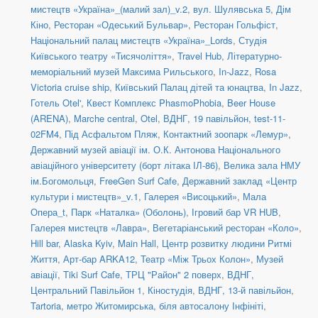
мистецтв «Україна»_(малий зал)_v.2
,
вул. Шулявська 5
,
Дім
Кіно
,
Ресторан «Одеський Бульвар»
,
Ресторан Гольфіст
,
Національний палац мистецтв «Україна»_Lords
,
Студія
Київського театру «Тисячоліття»
,
Travel Hub
,
Літературно-
меморіальний музей Максима Рильського
,
In-Jazz
,
Rosa
Victoria cruise ship
,
Київський Палац дітей та юнацтва
,
In Jazz
,
Готель Otel'
,
Квест Комплекс PhasmoPhobia
,
Beer House
(ARENA)
,
Marche central
,
Otel
,
ВДНГ, 19 павільйон
,
test-11-
02FM4
,
Під Асфальтом Пляж
,
Контактний зоопарк «Лемур»
,
Державний музей авіації ім. О.К. Антонова Національного
авіаційного університету (борт літака ІЛ-86)
,
Велика зала НМУ
ім.Богомольця
,
FreeGen Surf Cafe
,
Державний заклад «Центр
культури і мистецтв»_v.1
,
Галерея «Висоцький»
,
Мала
Опера_t
,
Парк «Наталка» (Оболонь)
,
Ігровий бар VR HUB
,
Галерея мистецтв «Лавра»
,
Вегетаріанський ресторан «Коло»
,
Hill bar
,
Alaska Kyiv
,
Main Hall
,
Центр розвитку людини Ритмі
Життя
,
Арт-бар ARKA12
,
Театр «Між Трьох Колон»
,
Музей
авіації
,
Tiki Surf Cafe
,
ТРЦ "Район" 2 поверх
,
ВДНГ,
Центральний Павільйон 1
,
Кіностудія
,
ВДНГ, 13-й павільйон
,
Tartoria
,
метро Житомирська, біля автосалону Інфініті
,