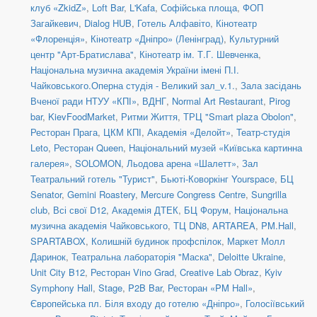
клуб «ZkidZ»
,
Loft Bar
,
L'Kafa
,
Софійська площа
,
ФОП
Загайкевич
,
Dialog HUB
,
Готель Алфавіто
,
Кінотеатр
«Флоренція»
,
Кінотеатр «Дніпро» (Ленінград)
,
Культурний
центр "Арт-Братислава"
,
Кінотеатр ім. Т.Г. Шевченка
,
Національна музична академія України імені П.І.
Чайковського.Оперна студія - Великий зал_v.1.
,
Зала засідань
Вченої ради НТУУ «КПІ»
,
ВДНГ
,
Normal Art Restaurant
,
Pirog
bar
,
KievFoodMarket
,
Ритми Життя
,
ТРЦ "Smart plaza Obolon"
,
Ресторан Прага
,
ЦКМ КПІ
,
Академія «Делойт»
,
Театр-студія
Leto
,
Ресторан Queen
,
Національний музей «Київська картинна
галерея»
,
SOLOMON
,
Льодова арена «Шалетт»
,
Зал
Театральний готель "Турист"
,
Бьюті-Коворкінг Yourspace
,
БЦ
Senator
,
Gemini Roastery
,
Mercure Congress Centre
,
Sungrilla
club
,
Всі свої D12
,
Академія ДТЕК
,
БЦ Форум
,
Національна
музична академія Чайковського
,
ТЦ DN8
,
ARTAREA
,
PM.Hall
,
SPARTABOX
,
Колишній будинок профспілок
,
Маркет Молл
Даринок
,
Театральна лабораторія "Маска"
,
Deloitte Ukraine
,
Unit City B12
,
Ресторан Vino Grad
,
Creative Lab Obraz
,
Kyiv
Symphony Hall
,
Stage
,
P2B Bar
,
Ресторан «PM Hall»
,
Європейська пл. Біля входу до готелю «Дніпро»
,
Голосіївський