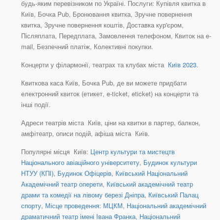
будь-яким перевізником по Україні. Послуги: Купівля квитка в
Київ, Бочка Pub, Бронювання квитка, Зручне повернення
квитка, Зручне повернення коштів, Доставка кур'єром,
Післяплата, Передплата, Замовлення телефоном, Квиток на e-
mail, Безпечний платіж, Колективні покупки.
Концерти у філармонії, театрах та клубах міста
Київ 2023
.
Квиткова каса Київ, Бочка Pub, де ви можете придбати
електронний квиток (етикет, e-ticket, eticket) на концерти та
інші події.
Адреси театрів міста Київ, ціни на квитки в партер, балкон,
амфітеатр, описи подій, афіша міста Київ.
Популярні місця Київ:
Центр культури та мистецтв
Національного авіаційного університету
,
Будинок культури
НТУУ (КПІ)
,
Будинок Офіцерів
,
Київський Національний
Академічний театр оперети
,
Київський академічний театр
драми та комедії на лівому березі Дніпра
,
Київський Палац
спорту
,
Місце проведення: МЦКМ
,
Національний академічний
драматичний театр імені Івана Франка
,
Національний