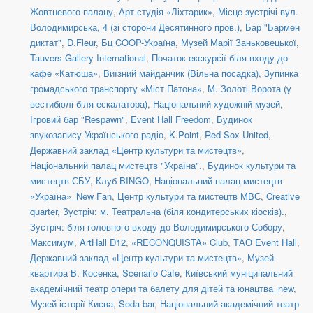
Жовтневого палацу
,
Арт-студія «Ліхтарик»
,
Місце зустрічі вул.
Володимирська, 4 (зі сторони Десятинного пров.)
,
Бар "Бармен
диктат"
,
D.Fleur
,
Бц COOP-Україна
,
Музей Марії Заньковецької
,
Tauvers Gallery International
,
Початок екскурсії біля входу до
кафе «Катюша»
,
Виїзний майданчик (Вільна посадка)
,
Зупинка
громадського транспорту «Міст Патона»
,
М. Золоті Ворота (у
вестибюлі біля ескалатора)
,
Національний художній музей
,
Ігровий бар "Respawn"
,
Event Hall Freedom
,
Будинок
звукозапису Українського радіо
,
K.Point
,
Red Sox United
,
Державний заклад «Центр культури та мистецтв»
,
Національний палац мистецтв "Україна".
,
Будинок культури та
мистецтв СБУ
,
Клуб BINGO
,
Національний палац мистецтв
«Україна»_New Fan
,
Центр культури та мистецтв МВС
,
Creative
quarter
,
Зустріч: м. Театральна (біля кондитерських кіосків).
,
Зустріч: біля головного входу до Володимирського Собору
,
Максимум
,
ArtHall D12
,
«RECONQUISTA» Club
,
ТАО Event Hall
,
Державний заклад «Центр культури та мистецтв»
,
Музей-
квартира В. Косенка
,
Scenario Cafe
,
Київський муніципальний
академічний театр опери та балету для дітей та юнацтва_new
,
Музей історії Києва
,
Soda bar
,
Національний академічний театр