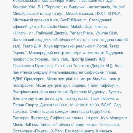
Лобановського
,
Мала Опера_Parter
,
Павільйон №1 ВДНГ
,
Конгрес Хол
,
БЦ "Торонто"
,
м. Видубичі - автостанція
,
На розі
Михайлівської площі та вул. Михайлівський
,
НУХТ
,
КНУБА
,
Містецький арсенал Київ
,
SexEdMuseum
,
Сагайдачний
офісний центр
,
Fantastic Home
,
Makoto Dojo
,
Готель
«Hilton»_v.1
,
Райський Дворик
,
Perfect Place
,
Volume Club
,
Запорізький академічний обласний театр юного глядача (малий
зал)
,
Театр ДНК
,
Клуб віртуальної реальності Portal
,
Театр
"Браво"
,
Міжнародний центр культури та мистецтв Федерації
профспілок України
,
Harry club
,
Простір BeautyHUB
,
Перехрестя Пушкінської та Льва Толстого (Дворик БЦ)
,
Біля
пам'ятника Богдану Хмельницькому на Софійській площі
,
ВДНГ Оранжерея
,
Місце зустрічі: ст. метро Відубичі, центр
платформи
,
Місце зустрічі: вул. Хорива, 4 біля КафеБутік
,
Зустрічаємось біля пам'ятника Ярославу Мудрому.
,
Зустріч
біля виходу з метро на вул. Інститутська.
,
Парк Перемоги
,
Палац Спорту_Дискотека 90-х_16.02.2019 19:00
,
ВДНГ, Сад
Гамаков
,
Олімпійський коледж імені Івана Піддубного
,
Ресторан Листопад
,
Софіївська площа
,
L8 park
,
Kyiv Metropolis
Music Hall (зал Київської обласної ради, метро Печерська)
,
Остановка «Пошта»
,
X-Park
,
Весловий центр
,
Київська