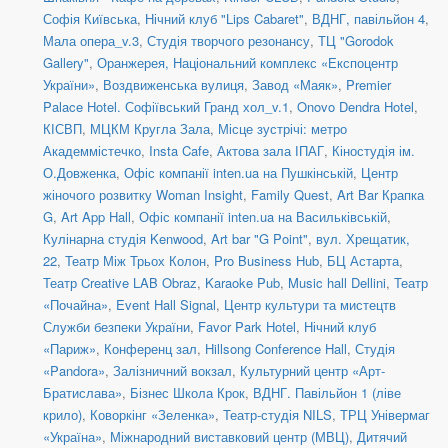
Софія Київська
,
Нічний клуб "Lips Cabaret"
,
ВДНГ, павільйон 4
,
Мала опера_v.3
,
Студія творчого резонансу
,
ТЦ "Gorodok
Gallery"
,
Оранжерея, Національний комплекс «Експоцентр
України»
,
Воздвиженська вулиця
,
Завод «Маяк»
,
Premier
Palace Hotel. Софіївський Гранд хол_v.1
,
Onovo Dendra Hotel
,
КІСВП
,
МЦКМ Кругла Зала
,
Місце зустрічі: метро
Академмістечко
,
Insta Cafe
,
Актова зала ІПАГ
,
Кіностудія ім.
О.Довженка
,
Офіс компанії inten.ua на Пушкінській
,
Центр
жіночого розвитку Woman Insight
,
Family Quest
,
Art Bar Крапка
G
,
Art App Hall
,
Офіс компанії inten.ua на Васильківській
,
Кулінарна студія Kenwood
,
Art bar "G Point"
,
вул. Хрещатик,
22
,
Театр Між Трьох Колон
,
Pro Business Hub
,
БЦ Астарта
,
Театр Creative LAB Obraz
,
Karaoke Pub
,
Music hall Dellini
,
Театр
«Почайна»
,
Event Hall Signal
,
Центр культури та мистецтв
Служби безпеки України
,
Favor Park Hotel
,
Нічний клуб
«Париж»
,
Конференц зал
,
Hillsong Conference Hall
,
Студія
«Pandora»
,
Залізничний вокзал
,
Культурний центр «Арт-
Братислава»
,
Бізнес Школа Крок
,
ВДНГ. Павільйон 1 (ліве
крило)
,
Коворкінг «Зеленка»
,
Театр-студія NILS
,
ТРЦ Універмаг
«Україна»
,
Міжнародний виставковий центр (МВЦ)
,
Дитячий