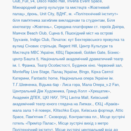
Club_Full_v4
,
Disco Radio Hall
,
Inveria Event Space
,
Міжнародний центр культури та мистецтв «Жовтневий
палац»_бронь
,
Unit Сity
,
ВДНГ
,
м. «Політехнічний інститут»
біля пам'ятника загиблим викладачам та студентам
,
Біля
кінотеатру «Жовтень»
,
Середина платформи ст. героїв Дніпра
,
Маячок Beach Club
,
Сцена 6
,
Пішохідний міст на острові
Труханів
,
Indigo Club
,
Початок: кут Бехтерівського провулка та
вулиці Січових стрільців
,
Regent Hill
,
Центр Культури та
Мистецтв МВС України
,
КВЦ Парковий
,
Golden Gate
,
Бізнес-
центр Башта 5
,
Національний академічний драматичний театр
ім. І. Франка
,
Театр Особистості
,
Будинок кіно. Червоний зал
,
MonteRay Live Stage
,
Палац України
,
Bingo
,
Кірха Святої
Катерини
,
Fantastic home
,
Національна опера України ім.
Т.Г.Шевченка
,
Відьма бар - Лиса гора
,
Мала Опера_v.2 Fan
,
Центральний Дім Художника
,
Гранд-Холл «Хрещатик»
,
Академія ДПЕК
,
ЦКІ НАУ
,
ТРЦ Lavina Mall
,
Київський
академічний театр юного глядача на Липках.
,
ЄКЦ «Краків»
мала зала 1-й поверх
,
Klitschko Expo
,
Київська фортеця
,
Attic
Space
,
Пам'ятник Г. Сковороді, Контрактова пл.
,
Місце зустрічі
готель «Прем'єр Палас»
,
Місце зустрічі вихід з метро
Політехнічний інститут
,
Місце зустрічі центральний вхід до