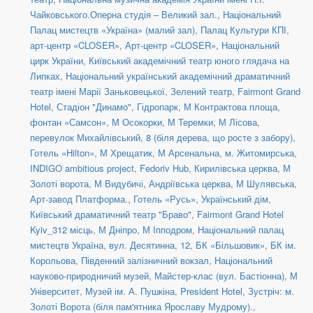
Чайковського.Оперна студія – Великий зал.
,
Національний
Палац мистецтв «Україна» (малий зал)
,
Палац Культури КПІ
,
арт-центр «CLOSER»
,
Арт-центр «CLOSER»
,
Національний
цирк України
,
Київський академічний театр юного глядача на
Липках
,
Національний український академічний драматичний
театр імені Марії Заньковецької
,
Зелений театр
,
Fairmont Grand
Hotel
,
Стадіон "Динамо"
,
Гідропарк
,
М Контрактова площа,
фонтан «Самсон»
,
М Осокорки
,
М Теремки
,
М Лісова
,
перевулок Михайлівський, 8 (біля дерева, що росте з забору)
,
Готель «Hilton»
,
М Хрещатик
,
М Арсенальна
,
м. Житомирська
,
INDIGO ambitious project
,
Fedoriv Hub
,
Кирилівська церква
,
М
Золоті ворота
,
М Видубичі
,
Андріївська церква
,
М Шулявська
,
Арт-завод Платформа.
,
Готель «Русь»
,
Український дім
,
Київський драматичний театр "Браво"
,
Fairmont Grand Hotel
Kyiv_312 місць
,
М Дніпро
,
М Іпподром
,
Національний палац
мистецтв Україна
,
вул. Десятинна, 12
,
БК «Більшовик»
,
БК ім.
Корольова
,
Південний залізничний вокзал
,
Національний
науково-природничий музей
,
Майстер-клас (вул. Бастіонна)
,
М
Університет
,
Музей ім. А. Пушкіна
,
President Hotel
,
Зустріч: м.
Золоті Ворота (біля пам'ятника Ярославу Мудрому).
,