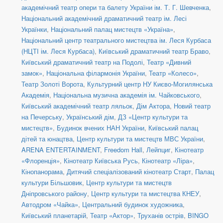
академічний театр опери та балету України ім. Т. Г. Шевченка
,
Національний академічний драматичний театр ім. Лесі
Українки
,
Національний палац мистецтв «Україна»
,
Національний центр театрального мистецтва ім. Леся Курбаса
(НЦТІ ім. Леся Курбаса)
,
Київський драматичний театр Браво
,
Київський драматичний театр на Подолі
,
Театр «Дивний
замок»
,
Національна філармонія України
,
Театр «Колесо»
,
Театр Золоті Ворота
,
Культурний центр НУ Києво-Могилянська
Академія
,
Національна музична академія ім. Чайковського
,
Київський академічний театр ляльок
,
Дім Актора
,
Новий театр
на Печерську
,
Український дім
,
ДЗ «Центр культури та
мистецтв»
,
Будинок вчених НАН України
,
Київський палац
дітей та юнацтва
,
Центр культури та мистецтв МВС України
,
ARENA ENTERTAINMENT
,
Freedom Hall
,
Лейпциг
,
Кінотеатр
«Флоренція»
,
Кінотеатр Київська Русь
,
Кінотеатр «Ліра»
,
Кінопанорама
,
Дитячий спеціалізований кінотеатр Старт
,
Палац
культури Більшовик
,
Центр культури та мистецтв
Дніпровського району
,
Центр культури та мистецтва КНЕУ
,
Автодром «Чайка»
,
Центральний будинок художника
,
Київський планетарій
,
Театр «Актор»
,
Труханів острів
,
BINGO