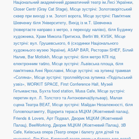
Національний академічний драматичний театр ім.Лесі Українки
,
Closer Centr (Gray Cat Stage)
,
Місце зустрічі: Золотоворітський
сквер при виході з м. Золоті ворота
,
Місце зустрічі: Пам'ятник
Шевченку біля Університету
,
Вихід із м.Т. Шевченка
(повертаєте направо з метро, з переходу наліво)
,
біля Будинку
художника
,
Храм Микола Притиска
,
Berlin`89
,
KVSK
,
Місце
зустрічі: вул. Грушевського, 6 (сходинки Національного
художнього музею України)
,
ASAP BAR
,
Ресторан SHEF
,
Білий
Налив
,
Bar Motlokh
,
Місце зустрічі: біля метро КПІ під
електронним табло
,
Місце зустрічі: Львівська площа, біля
пам'ятника Анні Ярославні
,
Місце зустрічі: на зупинці трамвая
«Соляна»
,
Місце зустрічі: троллейбусна зупинка «Подільський
узвіз»
,
WORKIT SPACE
,
First Conference Hall
,
Музей
Гетьманства
,
Бухта food station
,
Musa Cafe
,
Місце зустрічі:
перетин вул. Л. Толстого та Антоновича(бульвар)
,
Малая
сцена Театра BEAT
,
Місце зустрічі: Майдан Незалежності, біля
Головпоштампту
,
Відкрита тераса МЦКМ (Жовтневий палац)
,
Friends & Lovers
,
Арт Подвал
,
Дворик МЦКіМ (Жовтневий
Палац)
,
BeeWorking
,
Дворик МЦКіМ (Жовтневий Палац)
,
3B
Cafe
,
Київська опера (Театр опери і балету для дітей та
юнацтва)
,
Дім Кіно
,
Киевский театр оперы и балета для детей