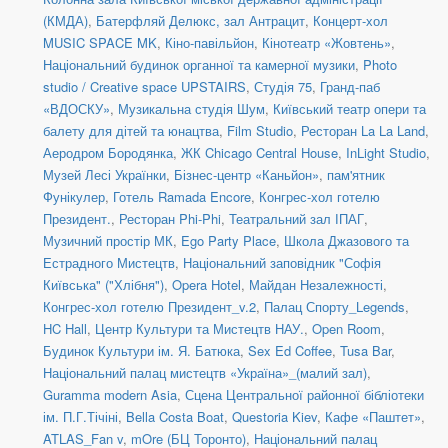
(КМДА)
,
Батерфляй Делюкс, зал Антрацит
,
Концерт-хол
MUSIC SPACE MK
,
Кіно-павільйон
,
Кінотеатр «Жовтень»
,
Національний будинок органної та камерної музики
,
Photo
studio / Creative space UPSTAIRS
,
Студія 75
,
Гранд-паб
«ВДОСКУ»
,
Музикальна студія Шум
,
Київський театр опери та
балету для дітей та юнацтва
,
Film Studio
,
Ресторан La La Land
,
Аеродром Бородянка
,
ЖК Chicago Central House
,
InLight Studio
,
Музей Лесі Українки
,
Бізнес-центр «Каньйон»
,
пам'ятник
Фунікулер
,
Готель Ramada Encore
,
Конгрес-хол готелю
Президент.
,
Ресторан Phi-Phi
,
Театральний зал ІПАГ
,
Музичний простір МК
,
Ego Party Place
,
Школа Джазового та
Естрадного Мистецтв
,
Національний заповідник "Софія
Київська" ("Хлібня")
,
Opera Hotel
,
Майдан Незалежності
,
Конгрес-хол готелю Президент_v.2
,
Палац Спорту_Legends
,
HC Hall
,
Центр Культури та Мистецтв НАУ.
,
Open Room
,
Будинок Культури ім. Я. Батюка
,
Sex Ed Coffee
,
Tusa Bar
,
Національний палац мистецтв «Україна»_(малий зал)
,
Guramma modern Asia
,
Сцена Центральної районної бібліотеки
ім. П.Г.Тічіні
,
Bella Costa Boat
,
Questoria Kiev
,
Кафе «Паштет»
,
ATLAS_Fan v
,
mOre (БЦ Торонто)
,
Національний палац