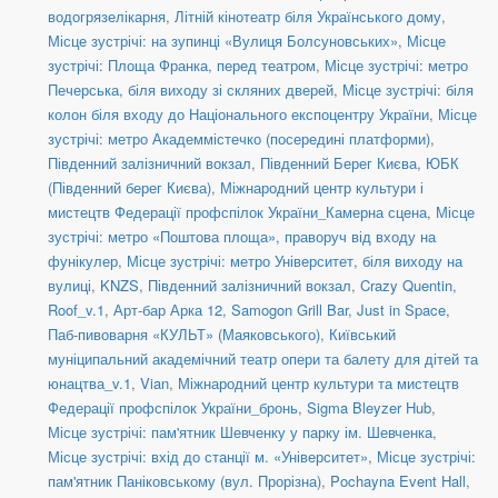
водогрязелікарня
,
Літній кінотеатр біля Українського дому
,
Місце зустрічі: на зупинці «Вулиця Болсуновських»
,
Місце
зустрічі: Площа Франка, перед театром
,
Місце зустрічі: метро
Печерська, біля виходу зі скляних дверей
,
Місце зустрічі: біля
колон біля входу до Національного експоцентру України
,
Місце
зустрічі: метро Академмістечко (посередині платформи)
,
Південний залізничний вокзал
,
Південний Берег Києва
,
ЮБК
(Південний берег Києва)
,
Міжнародний центр культури і
мистецтв Федерації профспілок України_Камерна сцена
,
Місце
зустрічі: метро «Поштова площа», праворуч від входу на
фунікулер
,
Місце зустрічі: метро Університет, біля виходу на
вулиці
,
KNZS
,
Південний залізничний вокзал
,
Crazy Quentin
,
Roof_v.1
,
Арт-бар Арка 12
,
Samogon Grill Bar
,
Just in Space
,
Паб-пивоварня «КУЛЬТ» (Маяковського)
,
Київський
муніципальний академічний театр опери та балету для дітей та
юнацтва_v.1
,
Vian
,
Міжнародний центр культури та мистецтв
Федерації профспілок України_бронь
,
Sigma Bleyzer Hub
,
Місце зустрічі: пам'ятник Шевченку у парку ім. Шевченка
,
Місце зустрічі: вхід до станції м. «Університет»
,
Місце зустрічі:
пам'ятник Паніковському (вул. Прорізна)
,
Pochayna Event Hall
,