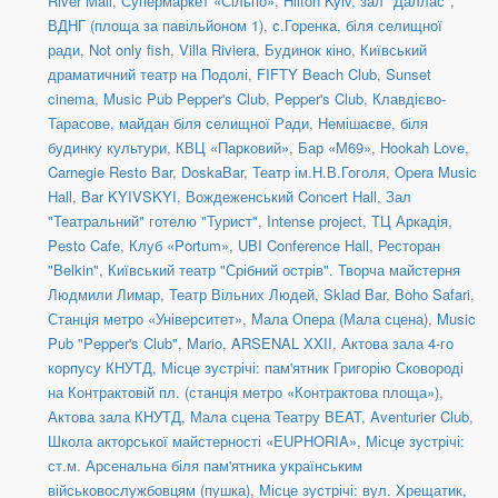
River Mall
,
Супермаркет «Сільпо»
,
Hilton Kyiv, зал "Даллас"
,
ВДНГ (площа за павільйоном 1)
,
с.Горенка, біля селищної
ради
,
Not only fish
,
Villa Riviera
,
Будинок кіно
,
Київський
драматичний театр на Подолі
,
FIFTY Beach Club
,
Sunset
cinema
,
Music Pub Pepper's Club
,
Pepper's Club
,
Клавдієво-
Тарасове, майдан біля селищної Ради
,
Немішаєве, біля
будинку культури
,
КВЦ «Парковий»
,
Бар «М69»
,
Hookah Love
,
Carnegie Resto Bar
,
DoskaBar
,
Театр ім.Н.В.Гоголя
,
Opera Music
Hall
,
Bar KYIVSKYI
,
Вождеженський Concert Hall
,
Зал
"Театральний" готелю "Турист"
,
Intense project
,
ТЦ Аркадія,
Pesto Cafe
,
Клуб «Portum»
,
UBI Conference Hall
,
Ресторан
"Belkin"
,
Київський театр "Срібний острів". Творча майстерня
Людмили Лимар
,
Театр Вільних Людей
,
Sklad Bar
,
Boho Safari
,
Станція метро «Університет»
,
Мала Опера (Мала сцена)
,
Music
Pub "Pepper's Club"
,
Mario
,
ARSENAL XXII
,
Актова зала 4-го
корпусу КНУТД
,
Місце зустрічі: пам'ятник Григорію Сковороді
на Контрактовій пл. (станція метро «Контрактова площа»)
,
Актова зала КНУТД
,
Мала сцена Театру BEAT
,
Aventurier Club
,
Школа акторської майстерності «EUPHORIA»
,
Місце зустрічі:
ст.м. Арсенальна біля пам'ятника українським
військовослужбовцям (пушка)
,
Місце зустрічі: вул. Хрещатик,