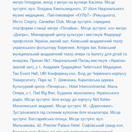
метро Іпподром, вихід з метро на вулицю Касіяна
,
Місце
зустрічі: вул. Богдана Хмельницького, 37 (біля Національного
музею медицини).
,
Паб-пивоварня «КУЛЬТ» (Ревуцького)
,
Місто Спорту
,
Canadian Club
,
Місце зустрічі: середина
платформи станції метро «Почайна»
,
Місце зустрічі: хол метро
«Дніпро»
,
Міжнародний центр культури і мистецтв Федерації
профспілок України_малий зал
,
Київський академічний театр
українського фольклору Берегиня
,
Amigos bar
,
Київський
муніципальний академічний театр опери та балету для дітей та
юнацтва
,
Причал №7
,
Національний Палац мистецтв «Україна»
(малий зал)_v.1
,
Академія Традиційної Тибетської Медицини
,
Tao Event Hall
,
UBI Конференц-хол
,
Вхід до Червоного корпусу
Університету
,
Парк ім. Т. Шевченка
,
Кирилівська церква
,
Культурний центр «Печерськ»
,
Hotel Intercontinental
,
Мала
Опера_v.1
,
Паб Big Ben
,
Будинок звукозапису Українського
радіо
,
Місце зустрічі: біля входу до корпусу №3 Київо-
Могилянської академії
,
Місце зустрічі: М. «Дорогожичі».
Зустрічаємося під скляним куполом біля ескалатора
,
Місце
зустрічі: Бессарабська площа
,
Місце зустрічі: вул.
Мельникова, 42
,
Premier Palace Hotel. Софіївський гранд-хол
,
Колонна зала Київської міської державної адміністрації