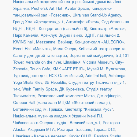
Національний академічний театр російської драмі ім. Лесі
Українки
,
Pechersk Art Flat
,
Avatar Space
,
Концертно-
танцювальний зал «Ровесник»
,
Ukrainian Stand-Up Agency
,
Гранд Хол «Хрещатик»_v.1
,
Антикафе «Ляси»
,
Сад бажань на
ВДНГ
,
ВДНГ, Концерт-хол (павільйон 9)
,
Кінотеатр «Алмаз»
,
Парк Камелія
,
Арт-клуб Видно і вино
,
ВДНГ, павільйон 2
,
KWINS hall
,
Mezzanine
,
Вебінар
,
Концерт-холл «ALLEGRO»
,
Event Hall «Маячок»
,
Мала Опера
,
Київський театр опери та
балету для дітей та юнацтва
,
Вертолітний майданчик
,
БЦ 101
Tower
,
Veranda on the river
,
Шпаківня
,
Victoria Museum
,
City-
Zencafe
,
Touch Cafe
,
КМК «АРТ ЕРІЯ»
,
Музей М. Булгакова
,
Тур вихідного дня
,
НСК Олімпійський
,
Admiral hall
,
Ashtanga
Yoga Shala Kiev
,
3B Republic
,
Студія театру Тисячоліття_v.1
,
14-t
,
Wish Family Space
,
ДК Куренівка
,
Студія театру
Тисячоліття
,
Розважальний комплекс Місто
,
Дім офіцерів
,
October Hall (мала зала МЦКМ «Жовтневий палац»)
,
Ботанічний сад ім. Гришка
,
Кінотеатр "Київська Русь"
,
Національна музична академія України імені П.І.
Чайковського.Оперна студія - Великий зал_v.1
,
Ресторан
Alaska
,
Академія МТА
,
Ресторан Бассано
,
Тераса D12
,
Шпаківня - Кафе на деревах
,
Kinder CLUB
,
Pandora Studio
,