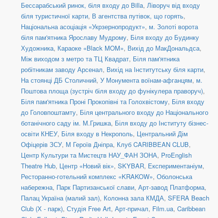
Бессарабський ринок, біля входу до Billa
,
Ліворуч від входу
біля туристичної карти
,
В агентства путівок, що горять
,
Національна асоціація «Укрзернопродукт»
,
м. Золоті ворота
біля пам'ятника Ярославу Мудрому
,
Біля входу до Будинку
Художника
,
Караоке «Black MOM»
,
Вихід до МакДональдса
,
Між виходом з метро та ТЦ Квадрат
,
Біля пам'ятника
робітникам заводу Арсенал
,
Вихід на Інститутську біля карти
,
На стоянці ДБ Столичний
,
У Монумента воїнам-афганцям
,
м.
Поштова площа (зустріч біля входу до фунікулера праворуч)
,
Біля пам'ятника Проні Прокопівні та Голохвістому
,
Біля входу
до Головпоштамту
,
Біля центрального входу до Національного
ботанічного саду ім. М.Гришка
,
Біля входу до Інституту бізнес-
освіти КНЕУ
,
Біля входу в Некрополь
,
Центральний Дім
Офіцерів ЗСУ
,
М Героїв Дніпра
,
Клуб CARIBBEAN CLUB
,
Центр Культури та Мистецтв НАУ_ФАН ЗОНА
,
ProEnglish
Theatre Hub
,
Центр «Новий вік»
,
SKYBAR
,
Експериментаніум
,
Ресторанно-готельний комплекс «KRAKOW»
,
Оболонська
набережна
,
Парк Партизанської слави
,
Арт-завод Платформа
,
Палац Україна (малий зал)
,
Колонна зала КМДА
,
SFERA Beach
Club (Х - парк)
,
Студія Free Art
,
Арт-причал
,
Film.ua
,
Caribbean