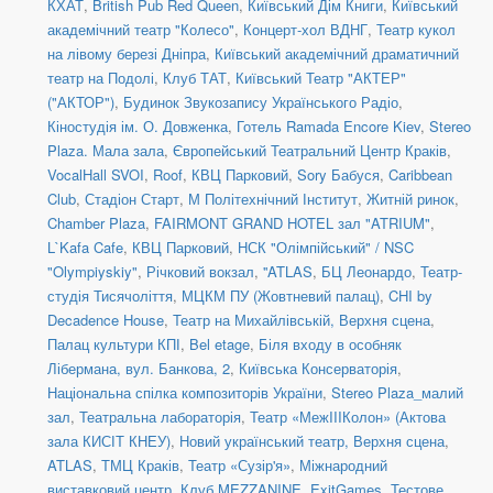
КХАТ
,
British Pub Red Queen
,
Київський Дім Книги
,
Київський
академічний театр "Колесо"
,
Концерт-хол ВДНГ
,
Театр кукол
на лівому березі Дніпра
,
Київський академічний драматичний
театр на Подолі
,
Клуб ТАТ
,
Київський Театр "АКТЕР"
("АКТОР")
,
Будинок Звукозапису Українського Радіо
,
Кіностудія ім. О. Довженка
,
Готель Ramada Encore Kiev
,
Stereo
Plaza. Мала зала
,
Європейський Театральний Центр Краків
,
VocalHall SVOI
,
Roof
,
КВЦ Парковий
,
Sory Бабуся
,
Caribbean
Club
,
Стадіон Старт
,
М Політехнічний Інститут
,
Житній ринок
,
Chamber Plaza
,
FAIRMONT GRAND HOTEL зал "ATRIUM"
,
L`Kafa Cafe
,
КВЦ Парковий
,
НСК "Олімпійський" / NSC
"Olympiyskiy"
,
Річковий вокзал
,
''ATLAS
,
БЦ Леонардо
,
Театр-
студія Тисячоліття
,
МЦКМ ПУ (Жовтневий палац)
,
CHI by
Decadence House
,
Театр на Михайлівській, Верхня сцена
,
Палац культури КПІ
,
Bel etage
,
Біля входу в особняк
Лібермана, вул. Банкова, 2
,
Київська Консерваторія
,
Національна спілка композиторів України
,
Stereo Plaza_малий
зал
,
Театральна лабораторія
,
Театр «МежIIIКолон» (Актова
зала КИСІТ КНЕУ)
,
Новий український театр, Верхня сцена
,
ATLAS
,
ТМЦ Краків
,
Театр «Сузір'я»
,
Міжнародний
виставковий центр
,
Клуб MEZZANINE
,
ExitGames
,
Тестове