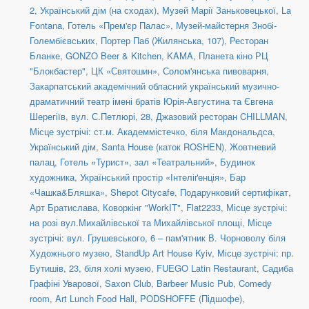
2, Український дім (на сходах)
,
Музей Марії Заньковецької
,
La
Fontana
,
Готель «Прем'єр Палас»
,
Музей-майстерня Знобі-
Голембієвських
,
Портер Паб (Жилянська, 107)
,
Ресторан
Бланке
,
GONZO Beer & Kitchen
,
KAMA
,
Планета кіно РЦ
"Блокбастер"
,
ЦК «Святошин»
,
Солом'янська пивоварня
,
Закарпатський академічний обласний український музично-
драматичний театр імені братів Юрія-Августина та Євгена
Шерегіїв
,
вул. С.Петлюрі, 28
,
Джазовий ресторан CHILLMAN
,
Місце зустрічі: ст.м. Академмістечко, біля Макдональдса
,
Український дім
,
Santa House (каток ROSHEN)
,
Жовтневий
палац
,
Готель «Турист», зал «Театральний»
,
Будинок
художника
,
Український простір «Інтеліґенція»
,
Бар
«Чашка&Бляшка»
,
Shepot Citycafe
,
Подарунковий сертифікат
,
Арт Братислава
,
Коворкінг "WorkIT"
,
Flat2233
,
Місце зустрічі:
на розі вул.Михайлівської та Михайлівської площі
,
Місце
зустрічі: вул. Грушевського, 6 – пам'ятник В. Чорноволу біля
Художнього музею
,
StandUp Art House Kyiv
,
Місце зустрічі: пр.
Бутишів, 23, біля холі музею
,
FUEGO Latin Restaurant
,
Садиба
Графіні Уварової
,
Saxon Club
,
Barbeer Music Pub
,
Comedy
room
,
Art Lunch Food Hall
,
PODSHOFFE (Підшофе)
,