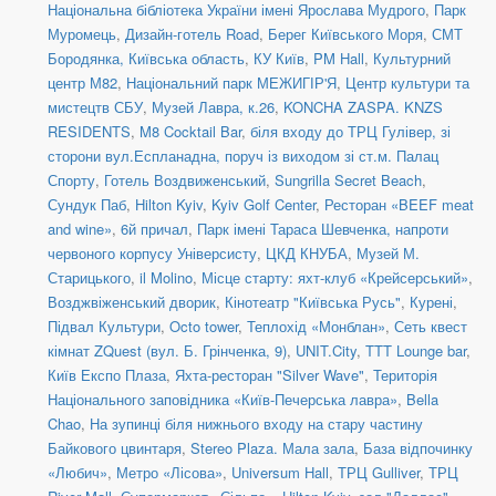
Національна бібліотека України імені Ярослава Мудрого
,
Парк
Муромець
,
Дизайн-готель Road
,
Берег Київського Моря
,
СМТ
Бородянка, Київська область
,
КУ Київ
,
PM Hall
,
Культурний
центр М82
,
Національний парк МЕЖИГІР'Я
,
Центр культури та
мистецтв СБУ
,
Музей Лавра, к.26
,
KONCHA ZASPA. KNZS
RESIDENTS
,
M8 Cocktail Bar
,
біля входу до ТРЦ Гулівер, зі
сторони вул.Еспланадна, поруч із виходом зі ст.м. Палац
Спорту
,
Готель Воздвиженський
,
Sungrilla Secret Beach
,
Сундук Паб
,
Hilton Kyiv
,
Kyiv Golf Center
,
Ресторан «BEEF meat
and wine»
,
6й причал
,
Парк імені Тараса Шевченка, напроти
червоного корпусу Універсисту
,
ЦКД КНУБА
,
Музей М.
Старицького
,
il Molino
,
Місце старту: яхт-клуб «Крейсерський»
,
Возджвіженський дворик
,
Кінотеатр "Київська Русь"
,
Курені
,
Підвал Культури
,
Octo tower
,
Теплохід «Монблан»
,
Сеть квест
кімнат ZQuest (вул. Б. Грінченка, 9)
,
UNIT.City
,
TTT Lounge bar
,
Київ Експо Плаза
,
Яхта-ресторан "Silver Wave"
,
Територія
Національного заповідника «Київ-Печерська лавра»
,
Bella
Chao
,
На зупинці біля нижнього входу на стару частину
Байкового цвинтаря
,
Stereo Plaza. Мала зала
,
База відпочинку
«Любич»
,
Метро «Лісова»
,
Universum Hall
,
ТРЦ Gulliver
,
ТРЦ