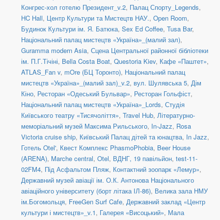
Конгрес-хол готелю Президент_v.2
,
Палац Спорту_Legends
,
HC Hall
,
Центр Культури та Мистецтв НАУ.
,
Open Room
,
Будинок Культури ім. Я. Батюка
,
Sex Ed Coffee
,
Tusa Bar
,
Національний палац мистецтв «Україна»_(малий зал)
,
Guramma modern Asia
,
Сцена Центральної районної бібліотеки
ім. П.Г.Тічіні
,
Bella Costa Boat
,
Questoria Kiev
,
Кафе «Паштет»
,
ATLAS_Fan v
,
mOre (БЦ Торонто)
,
Національний палац
мистецтв «Україна»_(малий зал)_v.2
,
вул. Шулявська 5
,
Дім
Кіно
,
Ресторан «Одеський Бульвар»
,
Ресторан Гольфіст
,
Національний палац мистецтв «Україна»_Lords
,
Студія
Київського театру «Тисячоліття»
,
Travel Hub
,
Літературно-
меморіальний музей Максима Рильського
,
In-Jazz
,
Rosa
Victoria cruise ship
,
Київський Палац дітей та юнацтва
,
In Jazz
,
Готель Otel'
,
Квест Комплекс PhasmoPhobia
,
Beer House
(ARENA)
,
Marche central
,
Otel
,
ВДНГ, 19 павільйон
,
test-11-
02FM4
,
Під Асфальтом Пляж
,
Контактний зоопарк «Лемур»
,
Державний музей авіації ім. О.К. Антонова Національного
авіаційного університету (борт літака ІЛ-86)
,
Велика зала НМУ
ім.Богомольця
,
FreeGen Surf Cafe
,
Державний заклад «Центр
культури і мистецтв»_v.1
,
Галерея «Висоцький»
,
Мала