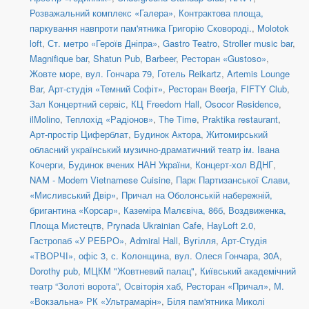
Розважальний комплекс «Галера»
,
Контрактова площа,
паркування навпроти пам'ятника Григорію Сковороді.
,
Molotok
loft
,
Ст. метро «Героїв Дніпра»
,
Gastro Teatro
,
Stroller music bar
,
Magnifique bar
,
Shatun Pub
,
Barbeer
,
Ресторан «Gustoso»
,
Жовте море
,
вул. Гончара 79
,
Готель Reikartz
,
Artemis Lounge
Bar
,
Арт-студія «Темний Софіт»
,
Ресторан Beerja
,
FIFTY Club
,
Зал Концертний сервіс
,
КЦ Freedom Hall
,
Osocor Residence
,
ilMolino
,
Теплохід «Радіонов»
,
The Time
,
Praktika restaurant
,
Арт-простір Циферблат
,
Будинок Актора
,
Житомирський
обласний український музично-драматичний театр ім. Івана
Кочерги
,
Будинок вчених НАН України
,
Концерт-хол ВДНГ
,
NAM - Modern Vietnamese Cuisine
,
Парк Партизанської Слави,
«Мисливський Двір»
,
Причал на Оболонській набережній,
бригантина «Корсар»
,
Каземіра Малєвіча, 86б
,
Воздвиженка,
Площа Мистецтв
,
Prynada Ukrainian Cafe
,
HayLoft 2.0
,
Гастропаб «У РЕБРО»
,
Admiral Hall
,
Вугілля
,
Арт-Студія
«ТВОРЧІ», офіс 3
,
с. Колонщина
,
вул. Олеся Гончара, 30А
,
Dorothy pub
,
МЦКМ "Жовтневий палац"
,
Київський академічний
театр “Золоті ворота”
,
Освіторія хаб
,
Ресторан «Причал»
,
М.
«Вокзальна» РК «Ультрамарін»
,
Біля пам'ятника Миколі