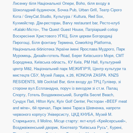
Лисенку біля Національної Опери
,
Boho
,
біля входу в
Шоколадний будиночок
,
Бочка Pub
,
Urban Grill
,
Театр Сірого
Кота / GreyCat.Studio
,
Культура / Kultura
,
Red Sox
,
Кухмейстер. Дім-ресторан
,
Barvy restaurant bar
,
Ресто-клуб
«Kalaki-Місто»
,
The Quest Guest House
,
Патріарший собор
Воскресіння Христового УГКЦ
,
Біля церкви Богородиці
Пирогощі
,
Біля фонтану Термена
,
Coworking Platforma
,
Національна бібліотека України імені Ярослава Мудрого
,
Парк
Муромець
,
Дизайн-готель Road
,
Берег Київського Моря
,
СМТ
Бородянка, Київська область
,
КУ Київ
,
PM Hall
,
Культурний
центр М82
,
Національний парк МЕЖИГІР'Я
,
Центр культури та
мистецтв СБУ
,
Музей Лавра, к.26
,
KONCHA ZASPA. KNZS
RESIDENTS
,
M8 Cocktail Bar
,
біля входу до ТРЦ Гулівер, зі
сторони вул.Еспланадна, поруч із виходом зі ст.м. Палац
Спорту
,
Готель Воздвиженський
,
Sungrilla Secret Beach
,
Сундук Паб
,
Hilton Kyiv
,
Kyiv Golf Center
,
Ресторан «BEEF meat
and wine»
,
6й причал
,
Парк імені Тараса Шевченка, напроти
червоного корпусу Універсисту
,
ЦКД КНУБА
,
Музей М.
Старицького
,
il Molino
,
Місце старту: яхт-клуб «Крейсерський»
,
Возджвіженський дворик
,
Кінотеатр "Київська Русь"
,
Курені
,