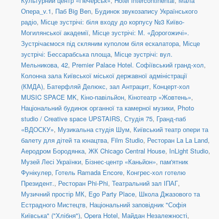
Культурний центр «Печерськ»
,
Hotel Intercontinental
,
Мала
Опера_v.1
,
Паб Big Ben
,
Будинок звукозапису Українського
радіо
,
Місце зустрічі: біля входу до корпусу №3 Київо-
Могилянської академії
,
Місце зустрічі: М. «Дорогожичі».
Зустрічаємося під скляним куполом біля ескалатора
,
Місце
зустрічі: Бессарабська площа
,
Місце зустрічі: вул.
Мельникова, 42
,
Premier Palace Hotel. Софіївський гранд-хол
,
Колонна зала Київської міської державної адміністрації
(КМДА)
,
Батерфляй Делюкс, зал Антрацит
,
Концерт-хол
MUSIC SPACE MK
,
Кіно-павільйон
,
Кінотеатр «Жовтень»
,
Національний будинок органної та камерної музики
,
Photo
studio / Creative space UPSTAIRS
,
Студія 75
,
Гранд-паб
«ВДОСКУ»
,
Музикальна студія Шум
,
Київський театр опери та
балету для дітей та юнацтва
,
Film Studio
,
Ресторан La La Land
,
Аеродром Бородянка
,
ЖК Chicago Central House
,
InLight Studio
,
Музей Лесі Українки
,
Бізнес-центр «Каньйон»
,
пам'ятник
Фунікулер
,
Готель Ramada Encore
,
Конгрес-хол готелю
Президент.
,
Ресторан Phi-Phi
,
Театральний зал ІПАГ
,
Музичний простір МК
,
Ego Party Place
,
Школа Джазового та
Естрадного Мистецтв
,
Національний заповідник "Софія
Київська" ("Хлібня")
,
Opera Hotel
,
Майдан Незалежності
,