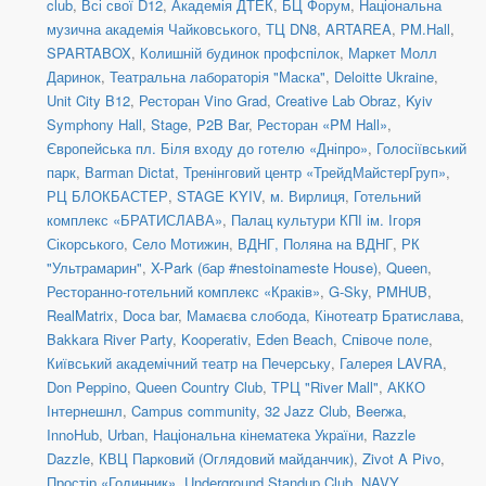
club
,
Всі свої D12
,
Академія ДТЕК
,
БЦ Форум
,
Національна
музична академія Чайковського
,
ТЦ DN8
,
ARTAREA
,
PM.Hall
,
SPARTABOX
,
Колишній будинок профспілок
,
Маркет Молл
Даринок
,
Театральна лабораторія "Маска"
,
Deloitte Ukraine
,
Unit City B12
,
Ресторан Vino Grad
,
Creative Lab Obraz
,
Kyiv
Symphony Hall
,
Stage
,
P2B Bar
,
Ресторан «PM Hall»
,
Європейська пл. Біля входу до готелю «Дніпро»
,
Голосіївський
парк
,
Barman Dictat
,
Тренінговий центр «ТрейдМайстерГруп»
,
РЦ БЛОКБАСТЕР
,
STAGE KYIV
,
м. Вирлиця
,
Готельний
комплекс «БРАТИСЛАВА»
,
Палац культури КПІ ім. Ігоря
Сікорського
,
Село Мотижин
,
ВДНГ, Поляна на ВДНГ
,
РК
"Ультрамарин"
,
X-Park (бар #nestoinameste House)
,
Queen
,
Ресторанно-готельний комплекс «Краків»
,
G-Sky
,
PMHUB
,
RealMatrix
,
Doca bar
,
Мамаєва слобода
,
Кінотеатр Братислава
,
Bakkara River Party
,
Kooperativ
,
Eden Beach
,
Співоче поле
,
Київський академічний театр на Печерську
,
Галерея LAVRA
,
Don Peppino
,
Queen Country Club
,
ТРЦ "River Mall"
,
АККО
Інтернешнл
,
Campus community
,
32 Jazz Club
,
Beerжа
,
InnoHub
,
Urban
,
Національна кінематека України
,
Razzle
Dazzle
,
КВЦ Парковий (Оглядовий майданчик)
,
Zivot A Pivo
,
Простір «Годинник»
,
Underground Standup Club
,
NAVY
,