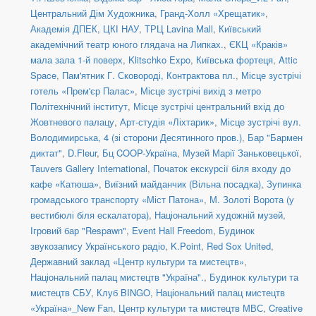
Центральний Дім Художника
,
Гранд-Холл «Хрещатик»
,
Академія ДПЕК
,
ЦКІ НАУ
,
ТРЦ Lavina Mall
,
Київський
академічний театр юного глядача на Липках.
,
ЄКЦ «Краків»
мала зала 1-й поверх
,
Klitschko Expo
,
Київська фортеця
,
Attic
Space
,
Пам'ятник Г. Сковороді, Контрактова пл.
,
Місце зустрічі
готель «Прем'єр Палас»
,
Місце зустрічі вихід з метро
Політехнічний інститут
,
Місце зустрічі центральний вхід до
Жовтневого палацу
,
Арт-студія «Ліхтарик»
,
Місце зустрічі вул.
Володимирська, 4 (зі сторони Десятинного пров.)
,
Бар "Бармен
диктат"
,
D.Fleur
,
Бц COOP-Україна
,
Музей Марії Заньковецької
,
Tauvers Gallery International
,
Початок екскурсії біля входу до
кафе «Катюша»
,
Виїзний майданчик (Вільна посадка)
,
Зупинка
громадського транспорту «Міст Патона»
,
М. Золоті Ворота (у
вестибюлі біля ескалатора)
,
Національний художній музей
,
Ігровий бар "Respawn"
,
Event Hall Freedom
,
Будинок
звукозапису Українського радіо
,
K.Point
,
Red Sox United
,
Державний заклад «Центр культури та мистецтв»
,
Національний палац мистецтв "Україна".
,
Будинок культури та
мистецтв СБУ
,
Клуб BINGO
,
Національний палац мистецтв
«Україна»_New Fan
,
Центр культури та мистецтв МВС
,
Creative