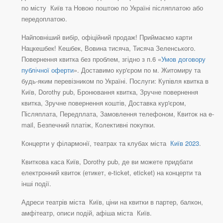
по місту Київ та Новою поштою по Україні післяплатою або
передоплатою.
Найповніший вибір, офіційний продаж! Приймаємо карти
Нацкешбек! Кешбек, Вовина тисяча, Тисяча Зеленського.
Повернення квитка без проблем, згідно з п.6 «
Умов договору
публічної оферти
». Доставимо кур'єром по м. Житомиру та
будь-яким перевізником по Україні. Послуги: Купівля квитка в
Київ, Dorothy pub, Бронювання квитка, Зручне повернення
квитка, Зручне повернення коштів, Доставка кур'єром,
Післяплата, Передплата, Замовлення телефоном, Квиток на e-
mail, Безпечний платіж, Колективні покупки.
Концерти у філармонії, театрах та клубах міста
Київ 2023
.
Квиткова каса Київ, Dorothy pub, де ви можете придбати
електронний квиток (етикет, e-ticket, eticket) на концерти та
інші події.
Адреси театрів міста Київ, ціни на квитки в партер, балкон,
амфітеатр, описи подій, афіша міста Київ.