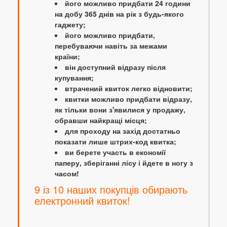
його можливо придбати 24 години
на добу 365 днів на рік з будь-якого
гаджету;
його можливо придбати,
перебуваючи навіть за межами
країни;
він доступний відразу після
купування;
втрачений квиток легко відновити;
квитки можливо придбати відразу,
як тільки вони з'явилися у продажу,
обравши найкращі місця;
для проходу на захід достатньо
показати лише штрих-код квитка;
ви берете участь в економії
паперу, зберіганні лісу і йдете в ногу з
часом!
9 із 10 наших покупців обирають
електронний квиток!