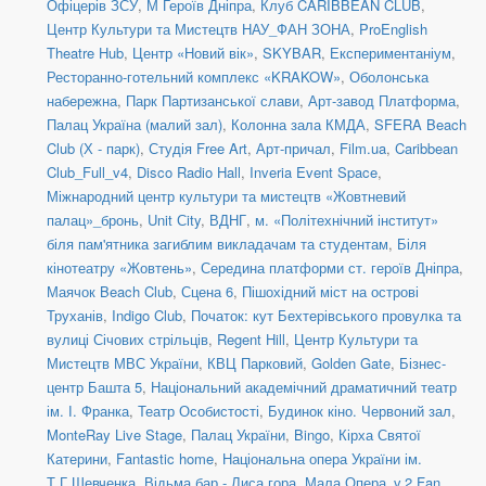
Офіцерів ЗСУ
,
М Героїв Дніпра
,
Клуб CARIBBEAN CLUB
,
Центр Культури та Мистецтв НАУ_ФАН ЗОНА
,
ProEnglish
Theatre Hub
,
Центр «Новий вік»
,
SKYBAR
,
Експериментаніум
,
Ресторанно-готельний комплекс «KRAKOW»
,
Оболонська
набережна
,
Парк Партизанської слави
,
Арт-завод Платформа
,
Палац Україна (малий зал)
,
Колонна зала КМДА
,
SFERA Beach
Club (Х - парк)
,
Студія Free Art
,
Арт-причал
,
Film.ua
,
Caribbean
Club_Full_v4
,
Disco Radio Hall
,
Inveria Event Space
,
Міжнародний центр культури та мистецтв «Жовтневий
палац»_бронь
,
Unit Сity
,
ВДНГ
,
м. «Політехнічний інститут»
біля пам'ятника загиблим викладачам та студентам
,
Біля
кінотеатру «Жовтень»
,
Середина платформи ст. героїв Дніпра
,
Маячок Beach Club
,
Сцена 6
,
Пішохідний міст на острові
Труханів
,
Indigo Club
,
Початок: кут Бехтерівського провулка та
вулиці Січових стрільців
,
Regent Hill
,
Центр Культури та
Мистецтв МВС України
,
КВЦ Парковий
,
Golden Gate
,
Бізнес-
центр Башта 5
,
Національний академічний драматичний театр
ім. І. Франка
,
Театр Особистості
,
Будинок кіно. Червоний зал
,
MonteRay Live Stage
,
Палац України
,
Bingo
,
Кірха Святої
Катерини
,
Fantastic home
,
Національна опера України ім.
Т.Г.Шевченка
,
Відьма бар - Лиса гора
,
Мала Опера_v.2 Fan
,