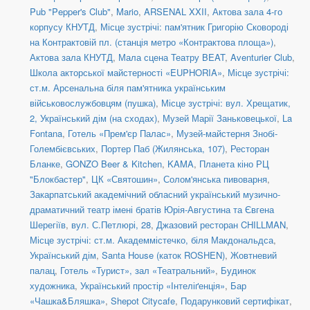
Pub "Pepper's Club"
,
Mario
,
ARSENAL XXII
,
Актова зала 4-го
корпусу КНУТД
,
Місце зустрічі: пам'ятник Григорію Сковороді
на Контрактовій пл. (станція метро «Контрактова площа»)
,
Актова зала КНУТД
,
Мала сцена Театру BEAT
,
Aventurier Club
,
Школа акторської майстерності «EUPHORIA»
,
Місце зустрічі:
ст.м. Арсенальна біля пам'ятника українським
військовослужбовцям (пушка)
,
Місце зустрічі: вул. Хрещатик,
2, Український дім (на сходах)
,
Музей Марії Заньковецької
,
La
Fontana
,
Готель «Прем'єр Палас»
,
Музей-майстерня Знобі-
Голембієвських
,
Портер Паб (Жилянська, 107)
,
Ресторан
Бланке
,
GONZO Beer & Kitchen
,
KAMA
,
Планета кіно РЦ
"Блокбастер"
,
ЦК «Святошин»
,
Солом'янська пивоварня
,
Закарпатський академічний обласний український музично-
драматичний театр імені братів Юрія-Августина та Євгена
Шерегіїв
,
вул. С.Петлюрі, 28
,
Джазовий ресторан CHILLMAN
,
Місце зустрічі: ст.м. Академмістечко, біля Макдональдса
,
Український дім
,
Santa House (каток ROSHEN)
,
Жовтневий
палац
,
Готель «Турист», зал «Театральний»
,
Будинок
художника
,
Український простір «Інтеліґенція»
,
Бар
«Чашка&Бляшка»
,
Shepot Citycafe
,
Подарунковий сертифікат
,