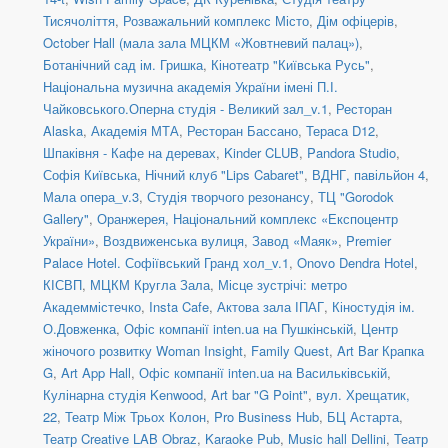
Тисячоліття
,
Розважальний комплекс Місто
,
Дім офіцерів
,
October Hall (мала зала МЦКМ «Жовтневий палац»)
,
Ботанічний сад ім. Гришка
,
Кінотеатр "Київська Русь"
,
Національна музична академія України імені П.І.
Чайковського.Оперна студія - Великий зал_v.1
,
Ресторан
Alaska
,
Академія МТА
,
Ресторан Бассано
,
Тераса D12
,
Шпаківня - Кафе на деревах
,
Kinder CLUB
,
Pandora Studio
,
Софія Київська
,
Нічний клуб "Lips Cabaret"
,
ВДНГ, павільйон 4
,
Мала опера_v.3
,
Студія творчого резонансу
,
ТЦ "Gorodok
Gallery"
,
Оранжерея, Національний комплекс «Експоцентр
України»
,
Воздвиженська вулиця
,
Завод «Маяк»
,
Premier
Palace Hotel. Софіївський Гранд хол_v.1
,
Onovo Dendra Hotel
,
КІСВП
,
МЦКМ Кругла Зала
,
Місце зустрічі: метро
Академмістечко
,
Insta Cafe
,
Актова зала ІПАГ
,
Кіностудія ім.
О.Довженка
,
Офіс компанії inten.ua на Пушкінській
,
Центр
жіночого розвитку Woman Insight
,
Family Quest
,
Art Bar Крапка
G
,
Art App Hall
,
Офіс компанії inten.ua на Васильківській
,
Кулінарна студія Kenwood
,
Art bar "G Point"
,
вул. Хрещатик,
22
,
Театр Між Трьох Колон
,
Pro Business Hub
,
БЦ Астарта
,
Театр Creative LAB Obraz
,
Karaoke Pub
,
Music hall Dellini
,
Театр