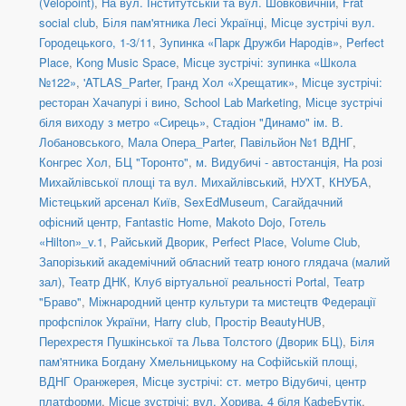
(Velopoint)
,
На вул. Інститутській та вул. Шовковичній
,
Frat
social сlub
,
Біля пам'ятника Лесі Українці
,
Місце зустрічі вул.
Городецького, 1-3/11
,
Зупинка «Парк Дружби Народів»
,
Perfect
Place
,
Kong Music Space
,
Місце зустрічі: зупинка «Школа
№122»
,
'ATLAS_Parter
,
Гранд Хол «Хрещатик»
,
Місце зустрічі:
ресторан Хачапурі і вино
,
School Lab Marketing
,
Місце зустрічі
біля виходу з метро «Сирець»
,
Стадіон "Динамо" ім. В.
Лобановського
,
Мала Опера_Parter
,
Павільйон №1 ВДНГ
,
Конгрес Хол
,
БЦ "Торонто"
,
м. Видубичі - автостанція
,
На розі
Михайлівської площі та вул. Михайлівський
,
НУХТ
,
КНУБА
,
Містецький арсенал Київ
,
SexEdMuseum
,
Сагайдачний
офісний центр
,
Fantastic Home
,
Makoto Dojo
,
Готель
«Hilton»_v.1
,
Райський Дворик
,
Perfect Place
,
Volume Club
,
Запорізький академічний обласний театр юного глядача (малий
зал)
,
Театр ДНК
,
Клуб віртуальної реальності Portal
,
Театр
"Браво"
,
Міжнародний центр культури та мистецтв Федерації
профспілок України
,
Harry club
,
Простір BeautyHUB
,
Перехрестя Пушкінської та Льва Толстого (Дворик БЦ)
,
Біля
пам'ятника Богдану Хмельницькому на Софійській площі
,
ВДНГ Оранжерея
,
Місце зустрічі: ст. метро Відубичі, центр
платформи
,
Місце зустрічі: вул. Хорива, 4 біля КафеБутік
,