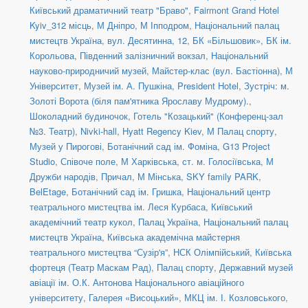
Київський драматичний театр "Браво"
,
Fairmont Grand Hotel
Kyiv_312 місць
,
М Дніпро
,
М Іпподром
,
Національний палац
мистецтв Україна
,
вул. Десятинна, 12
,
БК «Більшовик»
,
БК ім.
Корольова
,
Південний залізничний вокзал
,
Національний
науково-природничий музей
,
Майстер-клас (вул. Бастіонна)
,
М
Університет
,
Музей ім. А. Пушкіна
,
President Hotel
,
Зустріч: м.
Золоті Ворота (біля пам'ятника Ярославу Мудрому).
,
Шоколадний будиночок
,
Готель "Козацький" (Конференц-зал
№3. Театр)
,
Nivki-hall
,
Hyatt Regency Kiev
,
М Палац спорту
,
Музей у Пирогові
,
Ботанічний сад ім. Фоміна
,
G13 Project
Studio
,
Співоче поле
,
М Харківська
,
ст. м. Голосіївська
,
М
Дружби народів
,
Причал
,
М Мінська
,
SKY family PARK
,
BelEtage
,
Ботанічний сад ім. Гришка
,
Національний центр
театрального мистецтва ім. Леся Курбаса
,
Київський
академічний театр кукол
,
Палац Україна
,
Національний палац
мистецтв Україна
,
Київська академічна майстерня
театрального мистецтва “Сузір'я”
,
НСК Олімпійський
,
Київська
фортеця (Театр Маскам Рад)
,
Палац спорту
,
Державний музей
авіації ім. О.К. Антонова Національного авіаційного
університету
,
Галерея «Висоцький»
,
МКЦ ім. І. Козловського
,