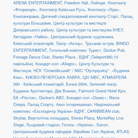
ARENA ENTERTAINMENT
,
Freedom Hall
,
Лейпциг
,
Кінотеатр
«Флоренція»
,
Кінотеатр Київська Русь
,
Кінотеатр «Ліра»
,
Кінопанорама
,
Дитячий спеціалізований кінотеатр Старт
,
Палац
культури Більшовик
,
Центр культури та мистецтв
Дніпровського району
,
Центр культури та мистецтва КНЕУ
,
Автодром «Чайка»
,
Центральний будинок художника
,
Київський планетарій
,
Театр «Актор»
,
Труханів острів
,
BINGO
ENTERTAINMENT
,
Готельний комплекс Турист
,
Docker Pub
,
Forsage Dance Club
,
Stereo Plaza.
,
ВДНГ (Teleport360,10
павільйон)
,
Концерт-хол «Allegro»
,
Центр Культури та
Мистецтв
,
НСК "Олімпійський" / NSC "Olympiyskiy"
,
«Будинок
Кіно»
,
КИЄВО-ПЕЧЕРСЬКА ЛАВРА
,
ЦКІ МВС
,
ATMASFERA
360 - Київський планетарій
,
Бочка 2004
,
Зелений театр
,
Будинок Архітектора
,
Дім Вчених
,
Fairmont Grand Hotel Kyiv
,
БК «Росток»
,
Docker's ABC
,
Концерт-хол «Оазис»
,
Мала
Опера
,
Палац Спорту
,
Акко Інтернешенал
,
Національний
комплекс «Експоцентр України» ВДНГ
,
CARIBBEAN club
,
Skybar
,
Вертолітна площадка
,
Stereo Plaza
,
MonteRay Live
Stage
,
Льодовий стадіон
,
Готель «Україна»
,
Saxon
,
Центральний будинок офіцерів Збройних Сил України
,
ATLAS
,