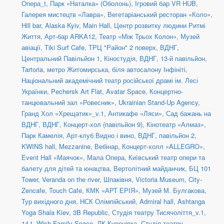
Опера_t
,
Парк «Наталка» (Оболонь)
,
Ігровий бар VR HUB
,
Галерея мистецтв «Лавра»
,
Вегетаріанський ресторан «Коло»
,
Hill bar
,
Alaska Kyiv
,
Main Hall
,
Центр розвитку людини Ритмі
Життя
,
Арт-бар ARKA12
,
Театр «Між Трьох Колон»
,
Музей
авіації
,
Tiki Surf Cafe
,
ТРЦ "Район" 2 поверх
,
ВДНГ,
Центральний Павільйон 1
,
Кіностудія
,
ВДНГ, 13-й павільйон
,
Tartoria
,
метро Житомирська, біля автосалону Інфініті
,
Національний академічний театр російської драмі ім. Лесі
Українки
,
Pechersk Art Flat
,
Avatar Space
,
Концертно-
танцювальний зал «Ровесник»
,
Ukrainian Stand-Up Agency
,
Гранд Хол «Хрещатик»_v.1
,
Антикафе «Ляси»
,
Сад бажань на
ВДНГ
,
ВДНГ, Концерт-хол (павільйон 9)
,
Кінотеатр «Алмаз»
,
Парк Камелія
,
Арт-клуб Видно і вино
,
ВДНГ, павільйон 2
,
KWINS hall
,
Mezzanine
,
Вебінар
,
Концерт-холл «ALLEGRO»
,
Event Hall «Маячок»
,
Мала Опера
,
Київський театр опери та
балету для дітей та юнацтва
,
Вертолітний майданчик
,
БЦ 101
Tower
,
Veranda on the river
,
Шпаківня
,
Victoria Museum
,
City-
Zencafe
,
Touch Cafe
,
КМК «АРТ ЕРІЯ»
,
Музей М. Булгакова
,
Тур вихідного дня
,
НСК Олімпійський
,
Admiral hall
,
Ashtanga
Yoga Shala Kiev
,
3B Republic
,
Студія театру Тисячоліття_v.1
,
14-t
,
Wish Family Space
,
ДК Куренівка
,
Студія театру