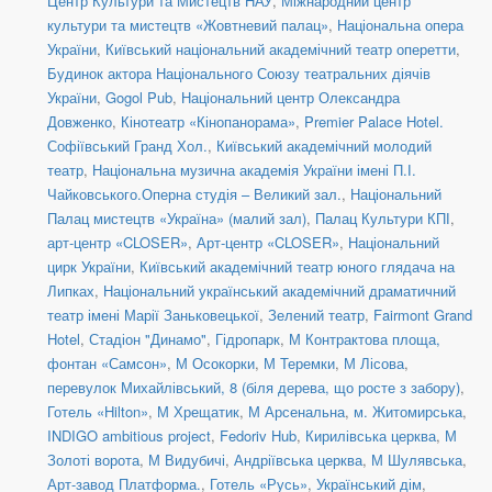
Центр Культури та Мистецтв НАУ
,
Міжнародний центр
культури та мистецтв «Жовтневий палац»
,
Національна опера
України
,
Київський національний академічний театр оперетти
,
Будинок актора Національного Союзу театральних діячів
України
,
Gogol Pub
,
Національний центр Олександра
Довженко
,
Кінотеатр «Кінопанорама»
,
Premier Palace Hotel.
Софіївський Гранд Хол.
,
Київський академічний молодий
театр
,
Національна музична академія України імені П.І.
Чайковського.Оперна студія – Великий зал.
,
Національний
Палац мистецтв «Україна» (малий зал)
,
Палац Культури КПІ
,
арт-центр «CLOSER»
,
Арт-центр «CLOSER»
,
Національний
цирк України
,
Київський академічний театр юного глядача на
Липках
,
Національний український академічний драматичний
театр імені Марії Заньковецької
,
Зелений театр
,
Fairmont Grand
Hotel
,
Стадіон "Динамо"
,
Гідропарк
,
М Контрактова площа,
фонтан «Самсон»
,
М Осокорки
,
М Теремки
,
М Лісова
,
перевулок Михайлівський, 8 (біля дерева, що росте з забору)
,
Готель «Hilton»
,
М Хрещатик
,
М Арсенальна
,
м. Житомирська
,
INDIGO ambitious project
,
Fedoriv Hub
,
Кирилівська церква
,
М
Золоті ворота
,
М Видубичі
,
Андріївська церква
,
М Шулявська
,
Арт-завод Платформа.
,
Готель «Русь»
,
Український дім
,