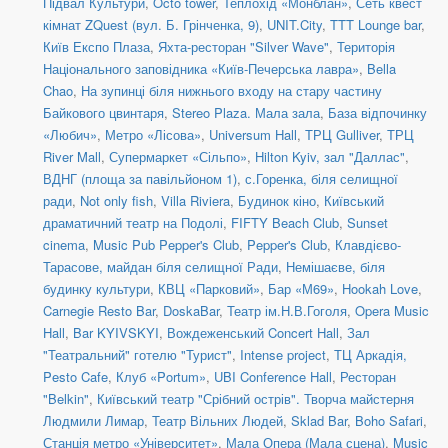
Підвал Культури
,
Octo tower
,
Теплохід «Монблан»
,
Сеть квест
кімнат ZQuest (вул. Б. Грінченка, 9)
,
UNIT.City
,
TTT Lounge bar
,
Київ Експо Плаза
,
Яхта-ресторан "Silver Wave"
,
Територія
Національного заповідника «Київ-Печерська лавра»
,
Bella
Chao
,
На зупинці біля нижнього входу на стару частину
Байкового цвинтаря
,
Stereo Plaza. Мала зала
,
База відпочинку
«Любич»
,
Метро «Лісова»
,
Universum Hall
,
ТРЦ Gulliver
,
ТРЦ
River Mall
,
Супермаркет «Сільпо»
,
Hilton Kyiv, зал "Даллас"
,
ВДНГ (площа за павільйоном 1)
,
с.Горенка, біля селищної
ради
,
Not only fish
,
Villa Riviera
,
Будинок кіно
,
Київський
драматичний театр на Подолі
,
FIFTY Beach Club
,
Sunset
cinema
,
Music Pub Pepper's Club
,
Pepper's Club
,
Клавдієво-
Тарасове, майдан біля селищної Ради
,
Немішаєве, біля
будинку культури
,
КВЦ «Парковий»
,
Бар «М69»
,
Hookah Love
,
Carnegie Resto Bar
,
DoskaBar
,
Театр ім.Н.В.Гоголя
,
Opera Music
Hall
,
Bar KYIVSKYI
,
Вождеженський Concert Hall
,
Зал
"Театральний" готелю "Турист"
,
Intense project
,
ТЦ Аркадія,
Pesto Cafe
,
Клуб «Portum»
,
UBI Conference Hall
,
Ресторан
"Belkin"
,
Київський театр "Срібний острів". Творча майстерня
Людмили Лимар
,
Театр Вільних Людей
,
Sklad Bar
,
Boho Safari
,
Станція метро «Університет»
,
Мала Опера (Мала сцена)
,
Music