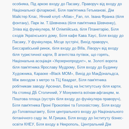
особняка
,
Під аркою входу до Пасажу
,
Праворуч від входу до
Національної філармонії
,
Біля пам'ятника Гетьманові
,
Дім
Майстер Клас
,
Нічний клуб «Atlas»_Fan
,
пл. Івана Франка (біля
фонтану)
,
Парк ім. Т.Шевченка (біля пам'ятника Шевченку)
,
Зліва від фунікулера
,
М Олімпійська, біля Планетарію
,
Біля
сходів Українського дому
,
Біля кафе Кава Хаус
,
Біля входу до
Пасажу
,
У фунікулера
,
Місце зустрічі
,
Вихід праворуч
,
Бессарабський ринок, біля входу до Billa
,
Ліворуч від входу
біля туристичної карти
,
В агентства путівок, що горять
,
Національна асоціація «Укрзернопродукт»
,
м. Золоті ворота
біля пам'ятника Ярославу Мудрому
,
Біля входу до Будинку
Художника
,
Караоке «Black MOM»
,
Вихід до МакДональдса
,
Між виходом з метро та ТЦ Квадрат
,
Біля пам'ятника
робітникам заводу Арсенал
,
Вихід на Інститутську біля карти
,
На стоянці ДБ Столичний
,
У Монумента воїнам-афганцям
,
м.
Поштова площа (зустріч біля входу до фунікулера праворуч)
,
Біля пам'ятника Проні Прокопівні та Голохвістому
,
Біля входу
до Головпоштамту
,
Біля центрального входу до Національного
ботанічного саду ім. М.Гришка
,
Біля входу до Інституту бізнес-
освіти КНЕУ
,
Біля входу в Некрополь
,
Центральний Дім