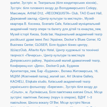
quarter
,
Зустріч: м. Театральна (біля кондитерських кіосків).
,
Зустріч: біля головного входу до Володимирського Собору
,
Максимум
,
ArtHall D12
,
«RECONQUISTA» Club
,
ТАО Event Hall
,
Державний заклад «Центр культури та мистецтв»
,
Музей-
квартира В. Косенка
,
Scenario Cafe
,
Київський муніципальний
академічний театр опери та балету для дітей та юнацтва_new
,
Музей історії Києва
,
Soda bar
,
Національний академічний театр
російської драмі імені Лесі Українки
,
Docker`s Blues Corner
,
IQ
Business Center
,
CLOSER
,
Біля будівлі бізнес-центру
,
32JazzClub
,
Alfavito Kyiv Hotel
,
Центр художньої та технічної
творчості «Печерськ»
,
Центр культури та мистецтв
Дніпровського району
,
Український малий драматичний театр
,
Конференц-хол «Депо»
,
Docker-G pub
,
Будинок
Архитектора_new
,
Бар «Будинок»
,
Велика Житомирська, 16
,
МЦКМ (Жовтневий палац)_малий зал
,
Art Ukraine Gallery
,
KACHELI
,
Etiqkate studio
,
Київський академічний театр
українського фольклору «Берегиня»
,
Зустріч біля входу до
«Сільпо», м. Лук'янівська
,
Біля пам'ятника княгині Ользі
,
Місце
зустрічі: пам'ятник Лисенку (поруч із оперою)
,
ВДНГ 1–3
павільйони
,
Школа вокалу Ol`Ber
,
Місце зустрічі Novus