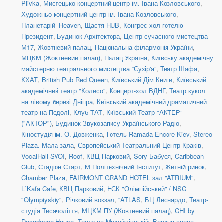
Plivka
,
Мистецько-концертний центр ім. Івана Козловського
,
Художньо-концертний центр ім. Івана Козловського
,
Планетарій
,
Heaven
,
Щастя HUB
,
Конгрес-хол готелю
Президент
,
Будинок Архітектора
,
Центр сучасного мистецтва
М17
,
Жовтневий палац
,
Національна філармонія України
,
МЦКМ (Жовтневий палац)
,
Палац Україна
,
Київську академічну
майстерню театрального мистецтва “Сузір'я”
,
Театр Шафа
,
КХАТ
,
British Pub Red Queen
,
Київський Дім Книги
,
Київський
академічний театр "Колесо"
,
Концерт-хол ВДНГ
,
Театр кукол
на лівому березі Дніпра
,
Київський академічний драматичний
театр на Подолі
,
Клуб ТАТ
,
Київський Театр "АКТЕР"
("АКТОР")
,
Будинок Звукозапису Українського Радіо
,
Кіностудія ім. О. Довженка
,
Готель Ramada Encore Kiev
,
Stereo
Plaza. Мала зала
,
Європейський Театральний Центр Краків
,
VocalHall SVOI
,
Roof
,
КВЦ Парковий
,
Sory Бабуся
,
Caribbean
Club
,
Стадіон Старт
,
М Політехнічний Інститут
,
Житній ринок
,
Chamber Plaza
,
FAIRMONT GRAND HOTEL зал "ATRIUM"
,
L`Kafa Cafe
,
КВЦ Парковий
,
НСК "Олімпійський" / NSC
"Olympiyskiy"
,
Річковий вокзал
,
''ATLAS
,
БЦ Леонардо
,
Театр-
студія Тисячоліття
,
МЦКМ ПУ (Жовтневий палац)
,
CHI by
Decadence House
,
Театр на Михайлівській, Верхня сцена
,