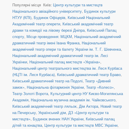
Популярні місця Київ:
Центр культури та мистецтв
Національного авіаційного університету
,
Будинок культури
НТУУ (КПІ)
,
Будинок Офіцерів
,
Київський Національний
Академічний театр оперети
,
Київський академічний театр
драми та комедії на лівому березі Дніпра
,
Київський Палац
спорту
,
Місце проведення: МЦКМ
,
Національний академічний
драматичний театр імені Івана Франка
,
Національний
академічний театр опери та балету України ім. Т. Г. Шевченка
,
Національний академічний драматичний театр ім. Лесі
Українки
,
Національний палац мистецтв «Україна»
,
Національний центр театрального мистецтва ім. Леся Курбаса
(НЦТІ ім. Леся Курбаса)
,
Київський драматичний театр Браво
,
Київський драматичний театр на Подолі
,
Театр «Дивний
замок»
,
Національна філармонія України
,
Театр «Колесо»
,
Театр Золоті Ворота
,
Культурний центр НУ Києво-Могилянська
Академія
,
Національна музична академія ім. Чайковського
,
Київський академічний театр ляльок
,
Дім Актора
,
Новий театр
на Печерську
,
Український дім
,
ДЗ «Центр культури та
мистецтв»
,
Будинок вчених НАН України
,
Київський палац
дітей та юнацтва
,
Центр культури та мистецтв МВС України
,