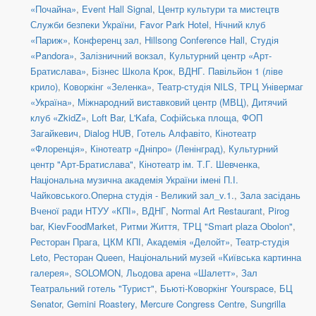
«Почайна»
,
Event Hall Signal
,
Центр культури та мистецтв
Служби безпеки України
,
Favor Park Hotel
,
Нічний клуб
«Париж»
,
Конференц зал
,
Hillsong Conference Hall
,
Студія
«Pandora»
,
Залізничний вокзал
,
Культурний центр «Арт-
Братислава»
,
Бізнес Школа Крок
,
ВДНГ. Павільйон 1 (ліве
крило)
,
Коворкінг «Зеленка»
,
Театр-студія NILS
,
ТРЦ Універмаг
«Україна»
,
Міжнародний виставковий центр (МВЦ)
,
Дитячий
клуб «ZkidZ»
,
Loft Bar
,
L'Kafa
,
Софійська площа
,
ФОП
Загайкевич
,
Dialog HUB
,
Готель Алфавіто
,
Кінотеатр
«Флоренція»
,
Кінотеатр «Дніпро» (Ленінград)
,
Культурний
центр "Арт-Братислава"
,
Кінотеатр ім. Т.Г. Шевченка
,
Національна музична академія України імені П.І.
Чайковського.Оперна студія - Великий зал_v.1.
,
Зала засідань
Вченої ради НТУУ «КПІ»
,
ВДНГ
,
Normal Art Restaurant
,
Pirog
bar
,
KievFoodMarket
,
Ритми Життя
,
ТРЦ "Smart plaza Obolon"
,
Ресторан Прага
,
ЦКМ КПІ
,
Академія «Делойт»
,
Театр-студія
Leto
,
Ресторан Queen
,
Національний музей «Київська картинна
галерея»
,
SOLOMON
,
Льодова арена «Шалетт»
,
Зал
Театральний готель "Турист"
,
Бьюті-Коворкінг Yourspace
,
БЦ
Senator
,
Gemini Roastery
,
Mercure Congress Centre
,
Sungrilla