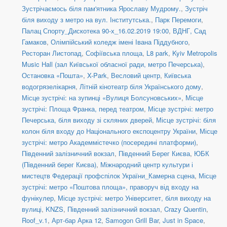
Зустрічаємось біля пам'ятника Ярославу Мудрому.
,
Зустріч
біля виходу з метро на вул. Інститутська.
,
Парк Перемоги
,
Палац Спорту_Дискотека 90-х_16.02.2019 19:00
,
ВДНГ, Сад
Гамаков
,
Олімпійський коледж імені Івана Піддубного
,
Ресторан Листопад
,
Софіївська площа
,
L8 park
,
Kyiv Metropolis
Music Hall (зал Київської обласної ради, метро Печерська)
,
Остановка «Пошта»
,
X-Park
,
Весловий центр
,
Київська
водогрязелікарня
,
Літній кінотеатр біля Українського дому
,
Місце зустрічі: на зупинці «Вулиця Болсуновських»
,
Місце
зустрічі: Площа Франка, перед театром
,
Місце зустрічі: метро
Печерська, біля виходу зі скляних дверей
,
Місце зустрічі: біля
колон біля входу до Національного експоцентру України
,
Місце
зустрічі: метро Академмістечко (посередині платформи)
,
Південний залізничний вокзал
,
Південний Берег Києва
,
ЮБК
(Південний берег Києва)
,
Міжнародний центр культури і
мистецтв Федерації профспілок України_Камерна сцена
,
Місце
зустрічі: метро «Поштова площа», праворуч від входу на
фунікулер
,
Місце зустрічі: метро Університет, біля виходу на
вулиці
,
KNZS
,
Південний залізничний вокзал
,
Crazy Quentin
,
Roof_v.1
,
Арт-бар Арка 12
,
Samogon Grill Bar
,
Just in Space
,