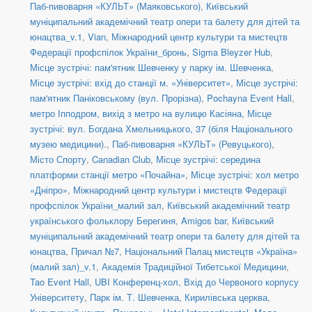
Паб-пивоварня «КУЛЬТ» (Маяковського)
,
Київський
муніципальний академічний театр опери та балету для дітей та
юнацтва_v.1
,
Vian
,
Міжнародний центр культури та мистецтв
Федерації профспілок України_бронь
,
Sigma Bleyzer Hub
,
Місце зустрічі: пам'ятник Шевченку у парку ім. Шевченка
,
Місце зустрічі: вхід до станції м. «Університет»
,
Місце зустрічі:
пам'ятник Паніковському (вул. Прорізна)
,
Pochayna Event Hall
,
метро Іпподром, вихід з метро на вулицю Касіяна
,
Місце
зустрічі: вул. Богдана Хмельницького, 37 (біля Національного
музею медицини).
,
Паб-пивоварня «КУЛЬТ» (Ревуцького)
,
Місто Спорту
,
Canadian Club
,
Місце зустрічі: середина
платформи станції метро «Почайна»
,
Місце зустрічі: хол метро
«Дніпро»
,
Міжнародний центр культури і мистецтв Федерації
профспілок України_малий зал
,
Київський академічний театр
українського фольклору Берегиня
,
Amigos bar
,
Київський
муніципальний академічний театр опери та балету для дітей та
юнацтва
,
Причал №7
,
Національний Палац мистецтв «Україна»
(малий зал)_v.1
,
Академія Традиційної Тибетської Медицини
,
Tao Event Hall
,
UBI Конференц-хол
,
Вхід до Червоного корпусу
Університету
,
Парк ім. Т. Шевченка
,
Кирилівська церква
,