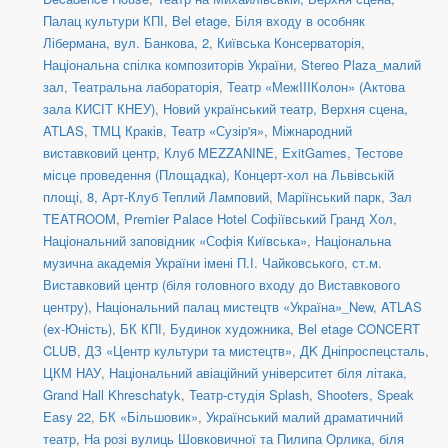
Палац культури КПІ
,
Bel etage
,
Біля входу в особняк
Лібермана, вул. Банкова, 2
,
Київська Консерваторія
,
Національна спілка композиторів України
,
Stereo Plaza_малий
зал
,
Театральна лабораторія
,
Театр «МежIIIКолон» (Актова
зала КИСІТ КНЕУ)
,
Новий український театр, Верхня сцена
,
ATLAS
,
ТМЦ Краків
,
Театр «Сузір'я»
,
Міжнародний
виставковий центр
,
Клуб MEZZANINE
,
ExitGames
,
Тестове
місце проведення (Площадка)
,
Концерт-хол на Львівській
площі, 8
,
Арт-Клуб Теплий Ламповий
,
Маріїнський парк
,
Зал
TEATROOM
,
Premier Palace Hotel Софіївський Гранд Хол
,
Національний заповідник «Софія Київська»
,
Національна
музична академія України імені П.І. Чайковського
,
ст.м.
Виставковий центр (біля головного входу до Виставкового
центру)
,
Національний палац мистецтв «Україна»_New
,
ATLAS
(ex-Юність)
,
БК КПІ
,
Будинок художника
,
Bel etage CONCERT
CLUB
,
ДЗ «Центр культури та мистецтв»
,
ДK Дніпроспецсталь
,
ЦКМ НАУ
,
Національний авіаційний університет біля літака
,
Grand Hall Khreschatyk
,
Театр-студія Splash
,
Shooters, Speak
Easy 22
,
БК «Більшовик»
,
Український малий драматичний
театр
,
На розі вулиць Шовковичної та Пилипа Орлика, біля