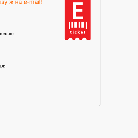
зу ж на e-mail!
млення;
ця;