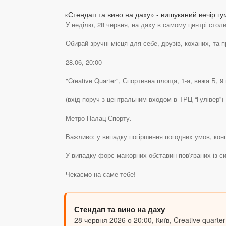
«Стендап та вино на даху» - вишуканий вечір гум
У неділю, 28 червня, на даху в самому центрі стол
Обирай зручні місця для себе, друзів, коханих, та
28.06, 20:00
"Creative Quarter", Спортивна площа, 1-а, вежа Б, 9
(вхід поруч з центральним входом в ТРЦ “Гулівер”)
Метро Палац Спорту.
Важливо: у випадку погіршення погодних умов, конц
У випадку форс-мажорних обставин пов'язаних із си
Чекаємо на саме тебе!
Стендап та вино на даху
28 червня 2026 о 20:00, Київ, Creative quarter