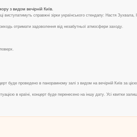
ору з видом вечірній Київ.
иці виступатимуть справжні зірки українського стендапу: Настя Зухвала,
 приходь отримати задоволення від незабутньої атмосфери заходу.
 поверх.
ерт буде проведено в панорамному залі з видом на вечірній Київ за ціє
туацією в країні, концерт буде перенесено на іншу дату. Усі квитки зал