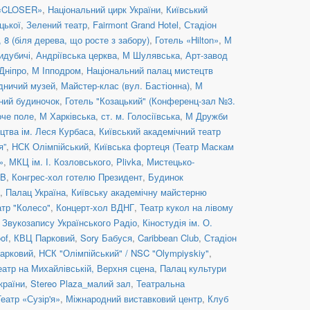
 «CLOSER»
,
Національний цирк України
,
Київський
цької
,
Зелений театр
,
Fairmont Grand Hotel
,
Стадіон
8 (біля дерева, що росте з забору)
,
Готель «Hilton»
,
М
идубичі
,
Андріївська церква
,
М Шулявська
,
Арт-завод
Дніпро
,
М Іпподром
,
Національний палац мистецтв
дничий музей
,
Майстер-клас (вул. Бастіонна)
,
М
ний будиночок
,
Готель "Козацький" (Конференц-зал №3.
оче поле
,
М Харківська
,
ст. м. Голосіївська
,
М Дружби
цтва ім. Леся Курбаса
,
Київський академічний театр
я”
,
НСК Олімпійський
,
Київська фортеця (Театр Маскам
»
,
МКЦ ім. І. Козловського
,
Plivka
,
Мистецько-
UB
,
Конгрес-хол готелю Президент
,
Будинок
,
Палац Україна
,
Київську академічну майстерню
атр "Колесо"
,
Концерт-хол ВДНГ
,
Театр кукол на лівому
 Звукозапису Українського Радіо
,
Кіностудія ім. О.
of
,
КВЦ Парковий
,
Sory Бабуся
,
Caribbean Club
,
Стадіон
арковий
,
НСК "Олімпійський" / NSC "Olympiyskiy"
,
еатр на Михайлівській, Верхня сцена
,
Палац культури
країни
,
Stereo Plaza_малий зал
,
Театральна
Театр «Сузір'я»
,
Міжнародний виставковий центр
,
Клуб