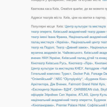
Квиткова каса Київ, Creative quarter, де ви можете пр
Адреси театрів міста Київ, ціни на квитки в партер
Популярні місця Київ:
Центр культури та мистецтв 
театр оперети
,
Київський академічний театр драми т
театр імені Івана Франка
,
Національний академічний 
палац мистецтв «Україна»
,
Національний центр теат
театр на Подолі
,
Театр «Дивний замок»
,
Національн
музична академія ім. Чайковського
,
Київський акад
вчених НАН України
,
Київський палац дітей та юнац
Кінотеатр Київська Русь
,
Кінотеатр «Ліра»
,
Кінопан
Центр культури та мистецтва КНЕУ
,
Автодром «Чай
Готельний комплекс Турист
,
Docker Pub
,
Forsage Da
"Олімпійський" / NSC "Olympiyskiy"
,
«Будинок Кіно»
Архітектора
,
Дім Вчених
,
Fairmont Grand Hotel Kyiv
,
«Експоцентр України» ВДНГ
,
CARIBBEAN club
,
Skyb
офіцерів Збройних Сил України
,
ATLAS
,
Центр Куль
національний академічний театр оперетти
,
Будинок 
«Кінопанорама»
,
Premier Palace Hotel. Софіївський