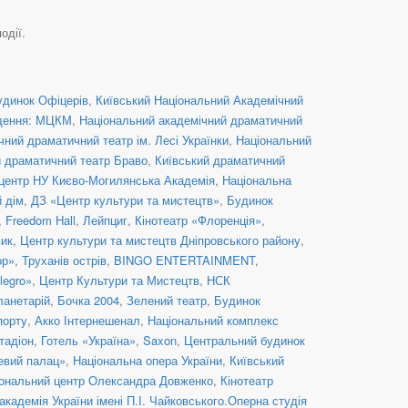
одії.
удинок Офіцерів
,
Київський Національний Академічний
дення: МЦКМ
,
Національний академічний драматичний
ний драматичний театр ім. Лесі Українки
,
Національний
й драматичний театр Браво
,
Київський драматичний
центр НУ Києво-Могилянська Академія
,
Національна
й дім
,
ДЗ «Центр культури та мистецтв»
,
Будинок
,
Freedom Hall
,
Лейпциг
,
Кінотеатр «Флоренція»
,
вик
,
Центр культури та мистецтв Дніпровського району
,
ор»
,
Труханів острів
,
BINGO ENTERTAINMENT
,
legro»
,
Центр Культури та Мистецтв
,
НСК
ланетарій
,
Бочка 2004
,
Зелений театр
,
Будинок
порту
,
Акко Інтернешенал
,
Національний комплекс
тадіон
,
Готель «Україна»
,
Saxon
,
Центральний будинок
евий палац»
,
Національна опера України
,
Київський
ональний центр Олександра Довженко
,
Кінотеатр
кадемія України імені П.І. Чайковського.Оперна студія