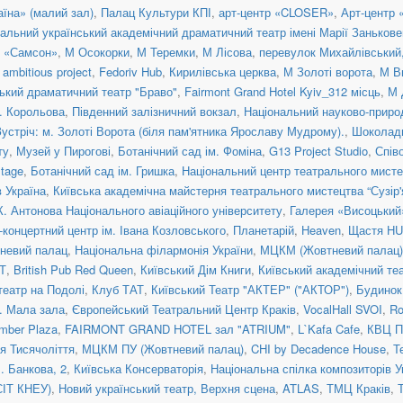
їна» (малий зал)
,
Палац Культури КПІ
,
арт-центр «CLOSER»
,
Арт-центр
альний український академічний драматичний театр імені Марії Занькове
н «Самсон»
,
М Осокорки
,
М Теремки
,
М Лісова
,
перевулок Михайлівський, 
ambitious project
,
Fedoriv Hub
,
Кирилівська церква
,
М Золоті ворота
,
М В
ький драматичний театр "Браво"
,
Fairmont Grand Hotel Kyiv_312 місць
,
М 
. Корольова
,
Південний залізничний вокзал
,
Національний науково-приро
Зустріч: м. Золоті Ворота (біля пам'ятника Ярославу Мудрому).
,
Шоколад
ту
,
Музей у Пирогові
,
Ботанічний сад ім. Фоміна
,
G13 Project Studio
,
Спів
tage
,
Ботанічний сад ім. Гришка
,
Національний центр театрального мисте
 Україна
,
Київська академічна майстерня театрального мистецтва “Сузір'
К. Антонова Національного авіаційного університету
,
Галерея «Висоцький
концертний центр ім. Івана Козловського
,
Планетарій
,
Heaven
,
Щастя H
невий палац
,
Національна філармонія України
,
МЦКМ (Жовтневий палац)
Т
,
British Pub Red Queen
,
Київський Дім Книги
,
Київський академічний те
театр на Подолі
,
Клуб ТАТ
,
Київський Театр "АКТЕР" ("АКТОР")
,
Будинок
a. Мала зала
,
Європейський Театральний Центр Краків
,
VocalHall SVOI
,
Ro
mber Plaza
,
FAIRMONT GRAND HOTEL зал "ATRIUM"
,
L`Kafa Cafe
,
КВЦ П
ія Тисячоліття
,
МЦКМ ПУ (Жовтневий палац)
,
CHI by Decadence House
,
Т
. Банкова, 2
,
Київська Консерваторія
,
Національна спілка композиторів У
СІТ КНЕУ)
,
Новий український театр, Верхня сцена
,
ATLAS
,
ТМЦ Краків
,