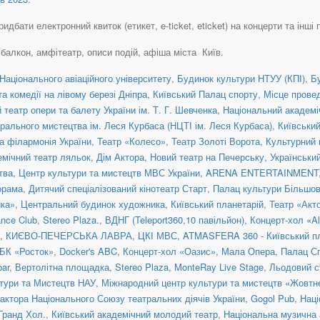
идбати електронний квиток (етикет, e-ticket, eticket) на концерти та інші п
, балкон, амфітеатр, описи подій, афіша міста Київ.
Національного авіаційного університету
,
Будинок культури НТУУ (КПІ)
,
Б
а комедії на лівому березі Дніпра
,
Київський Палац спорту
,
Місце прове
театр опери та балету України ім. Т. Г. Шевченка
,
Національний академіч
рального мистецтва ім. Леся Курбаса (НЦТІ ім. Леся Курбаса)
,
Київськи
а філармонія України
,
Театр «Колесо»
,
Театр Золоті Ворота
,
Культурний 
емічний театр ляльок
,
Дім Актора
,
Новий театр на Печерську
,
Українськи
тва
,
Центр культури та мистецтв МВС України
,
ARENA ENTERTAINMENT
орама
,
Дитячий спеціалізований кінотеатр Старт
,
Палац культури Більшо
ка»
,
Центральний будинок художника
,
Київський планетарій
,
Театр «Акт
nce Club
,
Stereo Plaza.
,
ВДНГ (Teleport360,10 павільйон)
,
Концерт-хол «Al
,
КИЄВО-ПЕЧЕРСЬКА ЛАВРА
,
ЦКІ МВС
,
ATMASFERA 360 - Київський п
БК «Росток»
,
Docker's ABC
,
Концерт-хол «Оазис»
,
Мала Опера
,
Палац С
ar
,
Вертолітна площадка
,
Stereo Plaza
,
MonteRay Live Stage
,
Льодовий с
тури та Мистецтв НАУ
,
Міжнародний центр культури та мистецтв «Жовтн
актора Національного Союзу театральних діячів України
,
Gogol Pub
,
Наці
 Гранд Хол.
,
Київський академічний молодий театр
,
Національна музична а