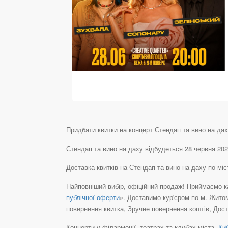
Придбати квитки на концерт Стендап та вино на даху 2
Стендап та вино на даху відбудеться 28 червня 2026
Доставка квитків на Стендап та вино на даху по м
Найповніший вибір, офіційний продаж! Приймаємо ка
публічної оферти
». Доставимо кур'єром по м. Житом
повернення квитка, Зручне повернення коштів, Дост
Концерти у філармонії, театрах та клубах міста
Киї