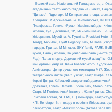
– Великий зал.
,
Національний Палац мистецтв «Укра
академічний театр юного глядача на Липках
,
Націон
"Динамо"
,
Гідропарк
,
М Контрактова площа, фонта
Хрещатик
,
М Арсенальна
,
м. Житомирська
,
INDIGO 
Платформа.
,
Готель «Русь»
,
Український дім
,
Київс
Україна
,
вул. Десятинна, 12
,
БК «Більшовик»
,
БК ім
Університет
,
Музей ім. А. Пушкіна
,
President Hotel
,
Театр)
,
Nivki-hall
,
Hyatt Regency Kiev
,
М Палац спор
народів
,
Причал
,
М Мінська
,
SKY family PARK
,
BelE
кукол
,
Палац Україна
,
Національний палац мистецтв
Рад)
,
Палац спорту
,
Державний музей авіації ім. О.
концертний центр ім. Івана Козловського
,
Художньо-
Архітектора
,
Центр сучасного мистецтва М17
,
Жовт
театрального мистецтва “Сузір'я”
,
Театр Шафа
,
КХА
березі Дніпра
,
Київський академічний драматичний 
Довженка
,
Готель Ramada Encore Kiev
,
Stereo Plaz
Старт
,
М Політехнічний Інститут
,
Житній ринок
,
Cha
Річковий вокзал
,
''ATLAS
,
БЦ Леонардо
,
Театр-студ
КПІ
,
Bel etage
,
Біля входу в особняк Лібермана, вул
лабораторія
,
Театр «МежIIIКолон» (Актова зала КИ