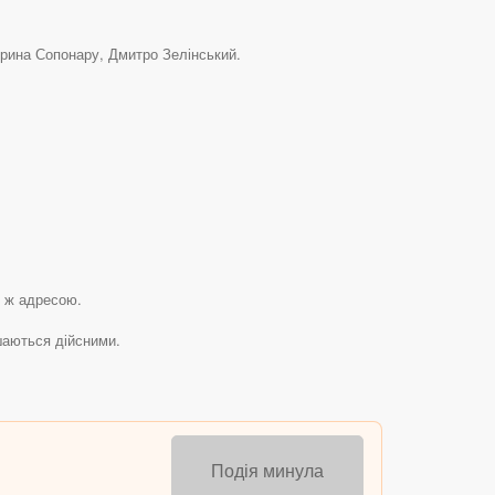
 Ірина Сопонару, Дмитро Зелінський.
ю ж адресою.
ишаються дійсними.
Подія минула