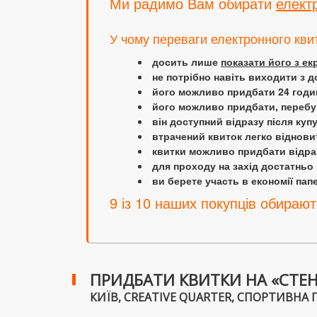
Ми радимо Вам обирати
елект
У чому переваги електронного кви
досить лише
показати його з е
не потрібно навіть виходити з д
його можливо придбати 24 години
його можливо придбати, перебув
він доступний відразу після куп
втрачений квиток легко віднови
квитки можливо придбати відраз
для проходу на захід достатньо
ви берете участь в економії папер
9 із 10 наших покупців обирают
ПРИДБАТИ КВИТКИ НА «СТЕН
КИЇВ, CREATIVE QUARTER, СПОРТИВНА ПЛ