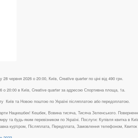
8 червня 2026 о 20:00, Київ, Creative quarter по ціні від 490 грн.
 о 20:00 в Київ, Creative quarter за адресою Спортивна площа, 1а.
істу Київ та Новою поштою по Україні післяплатою або передоплатою.
рти Нацкешбек! Кешбек, Вовина тисяча, Тисяча Зеленського. Повернення 
иру та будь-яким перевізником по Україні. Послуги: Купівля квитка в Київ
авка кур'єром, Післяплата, Передплата, Замовлення телефоном, Квиток н
в 2023
.