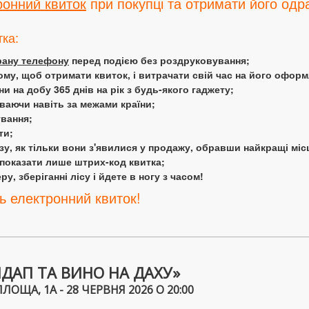
ронний квиток
при покупці та отримати його одра
тка:
крану телефону
перед подією без роздруковування;
ому, щоб отримати квиток, і витрачати свій час на його офор
 на добу 365 днів на рік з будь-якого гаджету;
аючи навіть за межами країни;
ування;
ти;
у, як тільки вони з'явилися у продажу, обравши найкращі міс
 показати лише штрих-код квитка;
у, зберіганні лісу і йдете в ногу з часом!
ь електронний квиток!
ДАП ТА ВИНО НА ДАХУ»
ОЩА, 1А - 28 ЧЕРВНЯ 2026 О 20:00