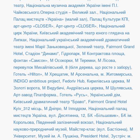
театр
,
Національна музична академія України імені П.І.
Чайковського.Оперна студія – Великий зал.
,
Національний
Палац мистецтв «Україна» (малий зал)
,
Палац Культури КПІ
,
арт-центр «CLOSER»
,
Арт-центр «CLOSER»
,
Національний
цирк України
,
Київський академічний театр юного глядача на
Липках
,
Національний український академічний драматичний
театр імені Марії Заньковецької
,
Зелений театр
,
Fairmont Grand
Hotel
,
Стадіон "Динамо"
,
Гідропарк
,
М Контрактова площа,
фонтан «Самсон»
,
М Осокорки
,
М Теремки
,
М Лісова
,
перевулок Михайлівський, 8 (біля дерева, що росте з забору)
,
Готель «Hilton»
,
М Хрещатик
,
М Арсенальна
,
м. Житомирська
,
INDIGO ambitious project
,
Fedoriv Hub
,
Кирилівська церква
,
М
Золоті ворота
,
М Видубичі
,
Андріївська церква
,
М Шулявська
,
Арт-завод Платформа.
,
Готель «Русь»
,
Український дім
,
Київський драматичний театр "Браво"
,
Fairmont Grand Hotel
Kyiv_312 місць
,
М Дніпро
,
М Іпподром
,
Національний палац
мистецтв Україна
,
вул. Десятинна, 12
,
БК «Більшовик»
,
БК ім.
Корольова
,
Південний залізничний вокзал
,
Національний
науково-природничий музей
,
Майстер-клас (вул. Бастіонна)
,
М
Університет
,
Музей ім. А. Пушкіна
,
President Hotel
,
Зустріч: м.