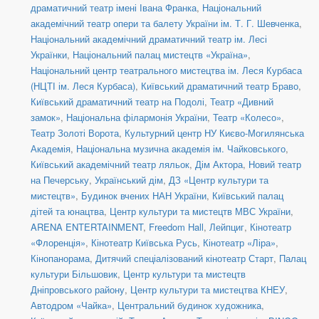
драматичний театр імені Івана Франка
,
Національний
академічний театр опери та балету України ім. Т. Г. Шевченка
,
Національний академічний драматичний театр ім. Лесі
Українки
,
Національний палац мистецтв «Україна»
,
Національний центр театрального мистецтва ім. Леся Курбаса
(НЦТІ ім. Леся Курбаса)
,
Київський драматичний театр Браво
,
Київський драматичний театр на Подолі
,
Театр «Дивний
замок»
,
Національна філармонія України
,
Театр «Колесо»
,
Театр Золоті Ворота
,
Культурний центр НУ Києво-Могилянська
Академія
,
Національна музична академія ім. Чайковського
,
Київський академічний театр ляльок
,
Дім Актора
,
Новий театр
на Печерську
,
Український дім
,
ДЗ «Центр культури та
мистецтв»
,
Будинок вчених НАН України
,
Київський палац
дітей та юнацтва
,
Центр культури та мистецтв МВС України
,
ARENA ENTERTAINMENT
,
Freedom Hall
,
Лейпциг
,
Кінотеатр
«Флоренція»
,
Кінотеатр Київська Русь
,
Кінотеатр «Ліра»
,
Кінопанорама
,
Дитячий спеціалізований кінотеатр Старт
,
Палац
культури Більшовик
,
Центр культури та мистецтв
Дніпровського району
,
Центр культури та мистецтва КНЕУ
,
Автодром «Чайка»
,
Центральний будинок художника
,