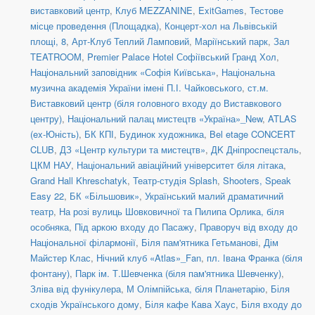
виставковий центр
,
Клуб MEZZANINE
,
ExitGames
,
Тестове
місце проведення (Площадка)
,
Концерт-хол на Львівській
площі, 8
,
Арт-Клуб Теплий Ламповий
,
Маріїнський парк
,
Зал
TEATROOM
,
Premier Palace Hotel Софіївський Гранд Хол
,
Національний заповідник «Софія Київська»
,
Національна
музична академія України імені П.І. Чайковського
,
ст.м.
Виставковий центр (біля головного входу до Виставкового
центру)
,
Національний палац мистецтв «Україна»_New
,
ATLAS
(ex-Юність)
,
БК КПІ
,
Будинок художника
,
Bel etage CONCERT
CLUB
,
ДЗ «Центр культури та мистецтв»
,
ДK Дніпроспецсталь
,
ЦКМ НАУ
,
Національний авіаційний університет біля літака
,
Grand Hall Khreschatyk
,
Театр-студія Splash
,
Shooters, Speak
Easy 22
,
БК «Більшовик»
,
Український малий драматичний
театр
,
На розі вулиць Шовковичної та Пилипа Орлика, біля
особняка
,
Під аркою входу до Пасажу
,
Праворуч від входу до
Національної філармонії
,
Біля пам'ятника Гетьманові
,
Дім
Майстер Клас
,
Нічний клуб «Atlas»_Fan
,
пл. Івана Франка (біля
фонтану)
,
Парк ім. Т.Шевченка (біля пам'ятника Шевченку)
,
Зліва від фунікулера
,
М Олімпійська, біля Планетарію
,
Біля
сходів Українського дому
,
Біля кафе Кава Хаус
,
Біля входу до