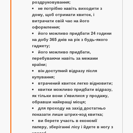
роздруковування;
не потрібно навіть виходити з
дому, щоб отримати квиток, і
витрачати свій час на його
оформлення;
його можливо придбати 24 години
на добу 365 днів на рік з будь-якого
гаджету;
його можливо придбати,
перебуваючи навіть за межами
країни;
він доступний відразу після
купування;
втрачений квиток легко відновити;
квитки можливо придбати відразу,
як тільки вони з'явилися у продажу,
обравши найкращі місця;
для проходу на захід достатньо
показати лише штрих-код квитка;
ви берете участь в економії
паперу, зберіганні лісу і йдете в ногу з
часом!