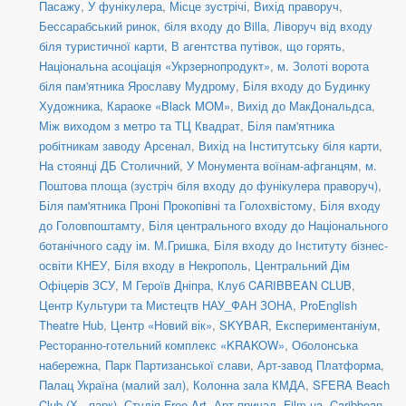
Пасажу
,
У фунікулера
,
Місце зустрічі
,
Вихід праворуч
,
Бессарабський ринок, біля входу до Billa
,
Ліворуч від входу
біля туристичної карти
,
В агентства путівок, що горять
,
Національна асоціація «Укрзернопродукт»
,
м. Золоті ворота
біля пам'ятника Ярославу Мудрому
,
Біля входу до Будинку
Художника
,
Караоке «Black MOM»
,
Вихід до МакДональдса
,
Між виходом з метро та ТЦ Квадрат
,
Біля пам'ятника
робітникам заводу Арсенал
,
Вихід на Інститутську біля карти
,
На стоянці ДБ Столичний
,
У Монумента воїнам-афганцям
,
м.
Поштова площа (зустріч біля входу до фунікулера праворуч)
,
Біля пам'ятника Проні Прокопівні та Голохвістому
,
Біля входу
до Головпоштамту
,
Біля центрального входу до Національного
ботанічного саду ім. М.Гришка
,
Біля входу до Інституту бізнес-
освіти КНЕУ
,
Біля входу в Некрополь
,
Центральний Дім
Офіцерів ЗСУ
,
М Героїв Дніпра
,
Клуб CARIBBEAN CLUB
,
Центр Культури та Мистецтв НАУ_ФАН ЗОНА
,
ProEnglish
Theatre Hub
,
Центр «Новий вік»
,
SKYBAR
,
Експериментаніум
,
Ресторанно-готельний комплекс «KRAKOW»
,
Оболонська
набережна
,
Парк Партизанської слави
,
Арт-завод Платформа
,
Палац Україна (малий зал)
,
Колонна зала КМДА
,
SFERA Beach
Club (Х - парк)
,
Студія Free Art
,
Арт-причал
,
Film.ua
,
Caribbean