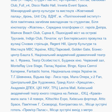
Club_Full_v4
,
Disco Radio Hall
,
Inveria Event Space
,
Міжнародний центр культури та мистецтв «Жовтневий
палац»_бронь
,
Unit Сity
,
ВДНГ
,
м. «Політехнічний інститут»
біля пам'ятника загиблим викладачам та студентам
,
Біля
кінотеатру «Жовтень»
,
Середина платформи ст. героїв Дніпра
,
Маячок Beach Club
,
Сцена 6
,
Пішохідний міст на острові
Труханів
,
Indigo Club
,
Початок: кут Бехтерівського провулка та
вулиці Січових стрільців
,
Regent Hill
,
Центр Культури та
Мистецтв МВС України
,
КВЦ Парковий
,
Golden Gate
,
Бізнес-
центр Башта 5
,
Національний академічний драматичний театр
ім. І. Франка
,
Театр Особистості
,
Будинок кіно. Червоний зал
,
MonteRay Live Stage
,
Палац України
,
Bingo
,
Кірха Святої
Катерини
,
Fantastic home
,
Національна опера України ім.
Т.Г.Шевченка
,
Відьма бар - Лиса гора
,
Мала Опера_v.2 Fan
,
Центральний Дім Художника
,
Гранд-Холл «Хрещатик»
,
Академія ДПЕК
,
ЦКІ НАУ
,
ТРЦ Lavina Mall
,
Київський
академічний театр юного глядача на Липках.
,
ЄКЦ «Краків»
мала зала 1-й поверх
,
Klitschko Expo
,
Київська фортеця
,
Attic
Space
,
Пам'ятник Г. Сковороді, Контрактова пл.
,
Місце зустрічі
готель «Прем'єр Палас»
,
Місце зустрічі вихід з метро