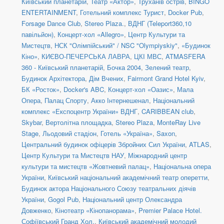
Київський планетарій
,
Театр «Актор»
,
Труханів острів
,
BINGO
ENTERTAINMENT
,
Готельний комплекс Турист
,
Docker Pub
,
Forsage Dance Club
,
Stereo Plaza.
,
ВДНГ (Teleport360,10
павільйон)
,
Концерт-хол «Allegro»
,
Центр Культури та
Мистецтв
,
НСК "Олімпійський" / NSC "Olympiyskiy"
,
«Будинок
Кіно»
,
КИЄВО-ПЕЧЕРСЬКА ЛАВРА
,
ЦКІ МВС
,
ATMASFERA
360 - Київський планетарій
,
Бочка 2004
,
Зелений театр
,
Будинок Архітектора
,
Дім Вчених
,
Fairmont Grand Hotel Kyiv
,
БК «Росток»
,
Docker's ABC
,
Концерт-хол «Оазис»
,
Мала
Опера
,
Палац Спорту
,
Акко Інтернешенал
,
Національний
комплекс «Експоцентр України» ВДНГ
,
CARIBBEAN club
,
Skybar
,
Вертолітна площадка
,
Stereo Plaza
,
MonteRay Live
Stage
,
Льодовий стадіон
,
Готель «Україна»
,
Saxon
,
Центральний будинок офіцерів Збройних Сил України
,
ATLAS
,
Центр Культури та Мистецтв НАУ
,
Міжнародний центр
культури та мистецтв «Жовтневий палац»
,
Національна опера
України
,
Київський національний академічний театр оперетти
,
Будинок актора Національного Союзу театральних діячів
України
,
Gogol Pub
,
Національний центр Олександра
Довженко
,
Кінотеатр «Кінопанорама»
,
Premier Palace Hotel.
Софіївський Гранд Хол.
,
Київський академічний молодий