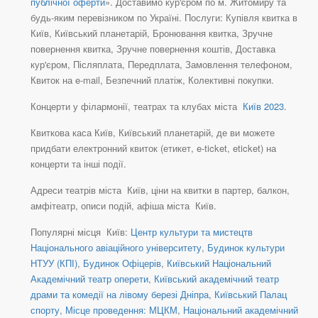
публічної оферти
». Доставимо кур'єром по м. Житомиру та
будь-яким перевізником по Україні. Послуги: Купівля квитка в
Київ, Київський планетарій, Бронювання квитка, Зручне
повернення квитка, Зручне повернення коштів, Доставка
кур'єром, Післяплата, Передплата, Замовлення телефоном,
Квиток на e-mail, Безпечний платіж, Колективні покупки.
Концерти у філармонії, театрах та клубах міста
Київ 2023
.
Квиткова каса Київ, Київський планетарій, де ви можете
придбати електронний квиток (етикет, e-ticket, eticket) на
концерти та інші події.
Адреси театрів міста Київ, ціни на квитки в партер, балкон,
амфітеатр, описи подій, афіша міста Київ.
Популярні місця Київ:
Центр культури та мистецтв
Національного авіаційного університету
,
Будинок культури
НТУУ (КПІ)
,
Будинок Офіцерів
,
Київський Національний
Академічний театр оперети
,
Київський академічний театр
драми та комедії на лівому березі Дніпра
,
Київський Палац
спорту
,
Місце проведення: МЦКМ
,
Національний академічний