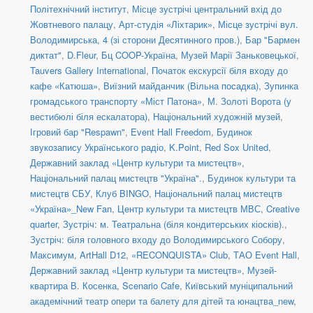
Політехнічний інститут
,
Місце зустрічі центральний вхід до
Жовтневого палацу
,
Арт-студія «Ліхтарик»
,
Місце зустрічі вул.
Володимирська, 4 (зі сторони Десятинного пров.)
,
Бар "Бармен
диктат"
,
D.Fleur
,
Бц COOP-Україна
,
Музей Марії Заньковецької
,
Tauvers Gallery International
,
Початок екскурсії біля входу до
кафе «Катюша»
,
Виїзний майданчик (Вільна посадка)
,
Зупинка
громадського транспорту «Міст Патона»
,
М. Золоті Ворота (у
вестибюлі біля ескалатора)
,
Національний художній музей
,
Ігровий бар "Respawn"
,
Event Hall Freedom
,
Будинок
звукозапису Українського радіо
,
K.Point
,
Red Sox United
,
Державний заклад «Центр культури та мистецтв»
,
Національний палац мистецтв "Україна".
,
Будинок культури та
мистецтв СБУ
,
Клуб BINGO
,
Національний палац мистецтв
«Україна»_New Fan
,
Центр культури та мистецтв МВС
,
Creative
quarter
,
Зустріч: м. Театральна (біля кондитерських кіосків).
,
Зустріч: біля головного входу до Володимирського Собору
,
Максимум
,
ArtHall D12
,
«RECONQUISTA» Club
,
ТАО Event Hall
,
Державний заклад «Центр культури та мистецтв»
,
Музей-
квартира В. Косенка
,
Scenario Cafe
,
Київський муніципальний
академічний театр опери та балету для дітей та юнацтва_new
,