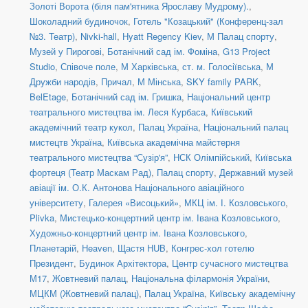
Золоті Ворота (біля пам'ятника Ярославу Мудрому).
,
Шоколадний будиночок
,
Готель "Козацький" (Конференц-зал
№3. Театр)
,
Nivki-hall
,
Hyatt Regency Kiev
,
М Палац спорту
,
Музей у Пирогові
,
Ботанічний сад ім. Фоміна
,
G13 Project
Studio
,
Співоче поле
,
М Харківська
,
ст. м. Голосіївська
,
М
Дружби народів
,
Причал
,
М Мінська
,
SKY family PARK
,
BelEtage
,
Ботанічний сад ім. Гришка
,
Національний центр
театрального мистецтва ім. Леся Курбаса
,
Київський
академічний театр кукол
,
Палац Україна
,
Національний палац
мистецтв Україна
,
Київська академічна майстерня
театрального мистецтва “Сузір'я”
,
НСК Олімпійський
,
Київська
фортеця (Театр Маскам Рад)
,
Палац спорту
,
Державний музей
авіації ім. О.К. Антонова Національного авіаційного
університету
,
Галерея «Висоцький»
,
МКЦ ім. І. Козловського
,
Plivka
,
Мистецько-концертний центр ім. Івана Козловського
,
Художньо-концертний центр ім. Івана Козловського
,
Планетарій
,
Heaven
,
Щастя HUB
,
Конгрес-хол готелю
Президент
,
Будинок Архітектора
,
Центр сучасного мистецтва
М17
,
Жовтневий палац
,
Національна філармонія України
,
МЦКМ (Жовтневий палац)
,
Палац Україна
,
Київську академічну