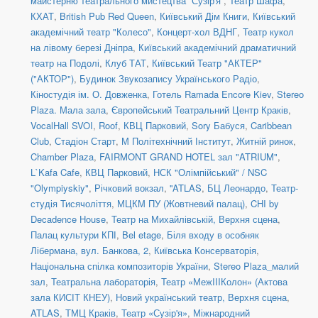
майстерню театрального мистецтва “Сузір'я”
,
Театр Шафа
,
КХАТ
,
British Pub Red Queen
,
Київський Дім Книги
,
Київський
академічний театр "Колесо"
,
Концерт-хол ВДНГ
,
Театр кукол
на лівому березі Дніпра
,
Київський академічний драматичний
театр на Подолі
,
Клуб ТАТ
,
Київський Театр "АКТЕР"
("АКТОР")
,
Будинок Звукозапису Українського Радіо
,
Кіностудія ім. О. Довженка
,
Готель Ramada Encore Kiev
,
Stereo
Plaza. Мала зала
,
Європейський Театральний Центр Краків
,
VocalHall SVOI
,
Roof
,
КВЦ Парковий
,
Sory Бабуся
,
Caribbean
Club
,
Стадіон Старт
,
М Політехнічний Інститут
,
Житній ринок
,
Chamber Plaza
,
FAIRMONT GRAND HOTEL зал "ATRIUM"
,
L`Kafa Cafe
,
КВЦ Парковий
,
НСК "Олімпійський" / NSC
"Olympiyskiy"
,
Річковий вокзал
,
''ATLAS
,
БЦ Леонардо
,
Театр-
студія Тисячоліття
,
МЦКМ ПУ (Жовтневий палац)
,
CHI by
Decadence House
,
Театр на Михайлівській, Верхня сцена
,
Палац культури КПІ
,
Bel etage
,
Біля входу в особняк
Лібермана, вул. Банкова, 2
,
Київська Консерваторія
,
Національна спілка композиторів України
,
Stereo Plaza_малий
зал
,
Театральна лабораторія
,
Театр «МежIIIКолон» (Актова
зала КИСІТ КНЕУ)
,
Новий український театр, Верхня сцена
,
ATLAS
,
ТМЦ Краків
,
Театр «Сузір'я»
,
Міжнародний