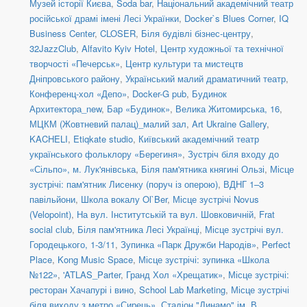
Музей історії Києва
,
Soda bar
,
Національний академічний театр
російської драмі імені Лесі Українки
,
Docker`s Blues Corner
,
IQ
Business Center
,
CLOSER
,
Біля будівлі бізнес-центру
,
32JazzClub
,
Alfavito Kyiv Hotel
,
Центр художньої та технічної
творчості «Печерськ»
,
Центр культури та мистецтв
Дніпровського району
,
Український малий драматичний театр
,
Конференц-хол «Депо»
,
Docker-G pub
,
Будинок
Архитектора_new
,
Бар «Будинок»
,
Велика Житомирська, 16
,
МЦКМ (Жовтневий палац)_малий зал
,
Art Ukraine Gallery
,
KACHELI
,
Etiqkate studio
,
Київський академічний театр
українського фольклору «Берегиня»
,
Зустріч біля входу до
«Сільпо», м. Лук'янівська
,
Біля пам'ятника княгині Ользі
,
Місце
зустрічі: пам'ятник Лисенку (поруч із оперою)
,
ВДНГ 1–3
павільйони
,
Школа вокалу Ol`Ber
,
Місце зустрічі Novus
(Velopoint)
,
На вул. Інститутській та вул. Шовковичній
,
Frat
social сlub
,
Біля пам'ятника Лесі Українці
,
Місце зустрічі вул.
Городецького, 1-3/11
,
Зупинка «Парк Дружби Народів»
,
Perfect
Place
,
Kong Music Space
,
Місце зустрічі: зупинка «Школа
№122»
,
'ATLAS_Parter
,
Гранд Хол «Хрещатик»
,
Місце зустрічі:
ресторан Хачапурі і вино
,
School Lab Marketing
,
Місце зустрічі
біля виходу з метро «Сирець»
,
Стадіон "Динамо" ім. В.