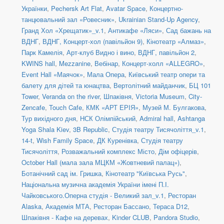
Українки
,
Pechersk Art Flat
,
Avatar Space
,
Концертно-
танцювальний зал «Ровесник»
,
Ukrainian Stand-Up Agency
,
Гранд Хол «Хрещатик»_v.1
,
Антикафе «Ляси»
,
Сад бажань на
ВДНГ
,
ВДНГ, Концерт-хол (павільйон 9)
,
Кінотеатр «Алмаз»
,
Парк Камелія
,
Арт-клуб Видно і вино
,
ВДНГ, павільйон 2
,
KWINS hall
,
Mezzanine
,
Вебінар
,
Концерт-холл «ALLEGRO»
,
Event Hall «Маячок»
,
Мала Опера
,
Київський театр опери та
балету для дітей та юнацтва
,
Вертолітний майданчик
,
БЦ 101
Tower
,
Veranda on the river
,
Шпаківня
,
Victoria Museum
,
City-
Zencafe
,
Touch Cafe
,
КМК «АРТ ЕРІЯ»
,
Музей М. Булгакова
,
Тур вихідного дня
,
НСК Олімпійський
,
Admiral hall
,
Ashtanga
Yoga Shala Kiev
,
3B Republic
,
Студія театру Тисячоліття_v.1
,
14-t
,
Wish Family Space
,
ДК Куренівка
,
Студія театру
Тисячоліття
,
Розважальний комплекс Місто
,
Дім офіцерів
,
October Hall (мала зала МЦКМ «Жовтневий палац»)
,
Ботанічний сад ім. Гришка
,
Кінотеатр "Київська Русь"
,
Національна музична академія України імені П.І.
Чайковського.Оперна студія - Великий зал_v.1
,
Ресторан
Alaska
,
Академія МТА
,
Ресторан Бассано
,
Тераса D12
,
Шпаківня - Кафе на деревах
,
Kinder CLUB
,
Pandora Studio
,