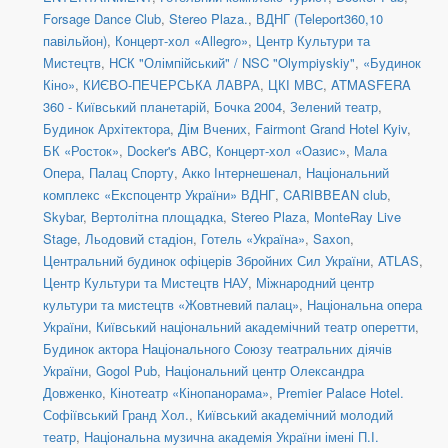
Forsage Dance Club
,
Stereo Plaza.
,
ВДНГ (Teleport360,10
павільйон)
,
Концерт-хол «Allegro»
,
Центр Культури та
Мистецтв
,
НСК "Олімпійський" / NSC "Olympiyskiy"
,
«Будинок
Кіно»
,
КИЄВО-ПЕЧЕРСЬКА ЛАВРА
,
ЦКІ МВС
,
ATMASFERA
360 - Київський планетарій
,
Бочка 2004
,
Зелений театр
,
Будинок Архітектора
,
Дім Вчених
,
Fairmont Grand Hotel Kyiv
,
БК «Росток»
,
Docker's ABC
,
Концерт-хол «Оазис»
,
Мала
Опера
,
Палац Спорту
,
Акко Інтернешенал
,
Національний
комплекс «Експоцентр України» ВДНГ
,
CARIBBEAN club
,
Skybar
,
Вертолітна площадка
,
Stereo Plaza
,
MonteRay Live
Stage
,
Льодовий стадіон
,
Готель «Україна»
,
Saxon
,
Центральний будинок офіцерів Збройних Сил України
,
ATLAS
,
Центр Культури та Мистецтв НАУ
,
Міжнародний центр
культури та мистецтв «Жовтневий палац»
,
Національна опера
України
,
Київський національний академічний театр оперетти
,
Будинок актора Національного Союзу театральних діячів
України
,
Gogol Pub
,
Національний центр Олександра
Довженко
,
Кінотеатр «Кінопанорама»
,
Premier Palace Hotel.
Софіївський Гранд Хол.
,
Київський академічний молодий
театр
,
Національна музична академія України імені П.І.