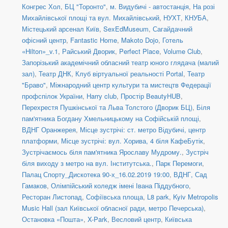
Конгрес Хол
,
БЦ "Торонто"
,
м. Видубичі - автостанція
,
На розі
Михайлівської площі та вул. Михайлівський
,
НУХТ
,
КНУБА
,
Містецький арсенал Київ
,
SexEdMuseum
,
Сагайдачний
офісний центр
,
Fantastic Home
,
Makoto Dojo
,
Готель
«Hilton»_v.1
,
Райський Дворик
,
Perfect Place
,
Volume Club
,
Запорізький академічний обласний театр юного глядача (малий
зал)
,
Театр ДНК
,
Клуб віртуальної реальності Portal
,
Театр
"Браво"
,
Міжнародний центр культури та мистецтв Федерації
профспілок України
,
Harry club
,
Простір BeautyHUB
,
Перехрестя Пушкінської та Льва Толстого (Дворик БЦ)
,
Біля
пам'ятника Богдану Хмельницькому на Софійській площі
,
ВДНГ Оранжерея
,
Місце зустрічі: ст. метро Відубичі, центр
платформи
,
Місце зустрічі: вул. Хорива, 4 біля КафеБутік
,
Зустрічаємось біля пам'ятника Ярославу Мудрому.
,
Зустріч
біля виходу з метро на вул. Інститутська.
,
Парк Перемоги
,
Палац Спорту_Дискотека 90-х_16.02.2019 19:00
,
ВДНГ, Сад
Гамаков
,
Олімпійський коледж імені Івана Піддубного
,
Ресторан Листопад
,
Софіївська площа
,
L8 park
,
Kyiv Metropolis
Music Hall (зал Київської обласної ради, метро Печерська)
,
Остановка «Пошта»
,
X-Park
,
Весловий центр
,
Київська