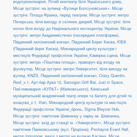
водогрязелікарня
,
Літній кінотеатр біля Українського дому
,
Місце зустрічі: на зупинці «Вулиця Болсуновських»
,
Місце
зустрічі: Площа Франка, перед театром
,
Місце зустрічі: метро
Печерська, біля виходу зі скляних дверей
,
Місце зустрічі: біля
колон біля входу до Національного експоцентру України
,
Місце
зустрічі: метро Академмістечко (посередині платформи)
,
Південний залізничний вокзал
,
Південний Берег Києва
,
ЮБК
(Південний берег Києва)
,
Міжнародний центр культури і
мистецтв Федерації профспілок України_Камерна сцена
,
Місце
зустрічі: метро «Поштова площа», праворуч від входу на
фунікулер
,
Місце зустрічі: метро Університет, біля виходу на
вулиці
,
KNZS
,
Південний залізничний вокзал
,
Crazy Quentin
,
Roof_v.1
,
Арт-бар Арка 12
,
Samogon Grill Bar
,
Just in Space
,
Паб-пивоварня «КУЛЬТ» (Маяковського)
,
Київський
муніципальний академічний театр опери та балету для дітей та
юнацтва_v.1
,
Vian
,
Міжнародний центр культури та мистецтв
Федерації профспілок України_бронь
,
Sigma Bleyzer Hub
,
Місце зустрічі: пам'ятник Шевченку у парку ім. Шевченка
,
Місце зустрічі: вхід до станції м. «Університет»
,
Місце зустрічі:
пам'ятник Паніковському (вул. Прорізна)
,
Pochayna Event Hall
,
метро Іпподром, вихід з метро на вулицю Касіяна
,
Місце