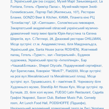
2, Український дім (на сходах)
,
Музей Марії Заньковецької
,
La
Fontana
,
Готель «Прем'єр Палас»
,
Музей-майстерня Знобі-
Голембієвських
,
Портер Паб (Жилянська, 107)
,
Ресторан
Бланке
,
GONZO Beer & Kitchen
,
KAMA
,
Планета кіно РЦ
"Блокбастер"
,
ЦК «Святошин»
,
Солом'янська пивоварня
,
Закарпатський академічний обласний український музично-
драматичний театр імені братів Юрія-Августина та Євгена
Шерегіїв
,
вул. С.Петлюрі, 28
,
Джазовий ресторан CHILLMAN
,
Місце зустрічі: ст.м. Академмістечко, біля Макдональдса
,
Український дім
,
Santa House (каток ROSHEN)
,
Жовтневий
палац
,
Готель «Турист», зал «Театральний»
,
Будинок
художника
,
Український простір «Інтеліґенція»
,
Бар
«Чашка&Бляшка»
,
Shepot Citycafe
,
Подарунковий сертифікат
,
Арт Братислава
,
Коворкінг "WorkIT"
,
Flat2233
,
Місце зустрічі:
на розі вул.Михайлівської та Михайлівської площі
,
Місце
зустрічі: вул. Грушевського, 6 – пам'ятник В. Чорноволу біля
Художнього музею
,
StandUp Art House Kyiv
,
Місце зустрічі: пр.
Бутишів, 23, біля холі музею
,
FUEGO Latin Restaurant
,
Садиба
Графіні Уварової
,
Saxon Club
,
Barbeer Music Pub
,
Comedy
room
,
Art Lunch Food Hall
,
PODSHOFFE (Підшофе)
,
Національний академічний драматичний театр ім.Лесі Українки
,