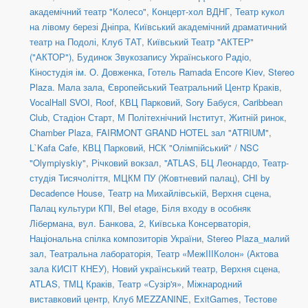
академічний театр "Колесо"
,
Концерт-хол ВДНГ
,
Театр кукол
на лівому березі Дніпра
,
Київський академічний драматичний
театр на Подолі
,
Клуб ТАТ
,
Київський Театр "АКТЕР"
("АКТОР")
,
Будинок Звукозапису Українського Радіо
,
Кіностудія ім. О. Довженка
,
Готель Ramada Encore Kiev
,
Stereo
Plaza. Мала зала
,
Європейський Театральний Центр Краків
,
VocalHall SVOI
,
Roof
,
КВЦ Парковий
,
Sory Бабуся
,
Caribbean
Club
,
Стадіон Старт
,
М Політехнічний Інститут
,
Житній ринок
,
Chamber Plaza
,
FAIRMONT GRAND HOTEL зал "ATRIUM"
,
L`Kafa Cafe
,
КВЦ Парковий
,
НСК "Олімпійський" / NSC
"Olympiyskiy"
,
Річковий вокзал
,
''ATLAS
,
БЦ Леонардо
,
Театр-
студія Тисячоліття
,
МЦКМ ПУ (Жовтневий палац)
,
CHI by
Decadence House
,
Театр на Михайлівській, Верхня сцена
,
Палац культури КПІ
,
Bel etage
,
Біля входу в особняк
Лібермана, вул. Банкова, 2
,
Київська Консерваторія
,
Національна спілка композиторів України
,
Stereo Plaza_малий
зал
,
Театральна лабораторія
,
Театр «МежIIIКолон» (Актова
зала КИСІТ КНЕУ)
,
Новий український театр, Верхня сцена
,
ATLAS
,
ТМЦ Краків
,
Театр «Сузір'я»
,
Міжнародний
виставковий центр
,
Клуб MEZZANINE
,
ExitGames
,
Тестове