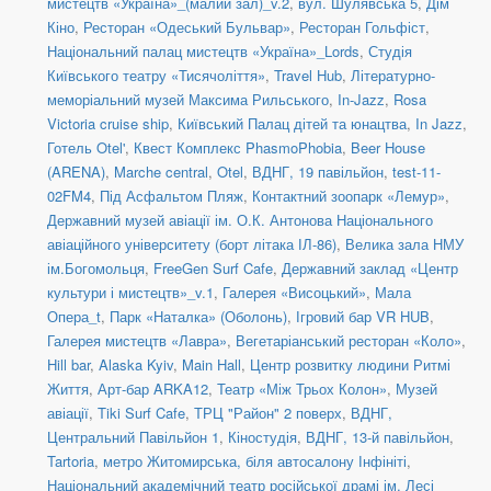
мистецтв «Україна»_(малий зал)_v.2
,
вул. Шулявська 5
,
Дім
Кіно
,
Ресторан «Одеський Бульвар»
,
Ресторан Гольфіст
,
Національний палац мистецтв «Україна»_Lords
,
Студія
Київського театру «Тисячоліття»
,
Travel Hub
,
Літературно-
меморіальний музей Максима Рильського
,
In-Jazz
,
Rosa
Victoria cruise ship
,
Київський Палац дітей та юнацтва
,
In Jazz
,
Готель Otel'
,
Квест Комплекс PhasmoPhobia
,
Beer House
(ARENA)
,
Marche central
,
Otel
,
ВДНГ, 19 павільйон
,
test-11-
02FM4
,
Під Асфальтом Пляж
,
Контактний зоопарк «Лемур»
,
Державний музей авіації ім. О.К. Антонова Національного
авіаційного університету (борт літака ІЛ-86)
,
Велика зала НМУ
ім.Богомольця
,
FreeGen Surf Cafe
,
Державний заклад «Центр
культури і мистецтв»_v.1
,
Галерея «Висоцький»
,
Мала
Опера_t
,
Парк «Наталка» (Оболонь)
,
Ігровий бар VR HUB
,
Галерея мистецтв «Лавра»
,
Вегетаріанський ресторан «Коло»
,
Hill bar
,
Alaska Kyiv
,
Main Hall
,
Центр розвитку людини Ритмі
Життя
,
Арт-бар ARKA12
,
Театр «Між Трьох Колон»
,
Музей
авіації
,
Tiki Surf Cafe
,
ТРЦ "Район" 2 поверх
,
ВДНГ,
Центральний Павільйон 1
,
Кіностудія
,
ВДНГ, 13-й павільйон
,
Tartoria
,
метро Житомирська, біля автосалону Інфініті
,
Національний академічний театр російської драмі ім. Лесі