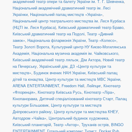
академічний театр опери та балету України ім. Т. Г. Шевченка
,
Національний академічний драматичний театр ім. Лесі
Українки
,
Національний палац мистецтв «Україна»
,
Національний центр театрального мистецтва ім. Леся Курбаса
(НЦТІ ім. Леся Курбаса)
,
Київський драматичний театр Браво
,
Київський драматичний театр на Подолі
,
Театр «Дивний
замок»
,
Національна філармонія України
,
Театр «Колесо»
,
Театр Золоті Ворота
,
Культурний центр НУ Києво-Могилянська
Академія
,
Національна музична академія ім. Чайковського
,
Київський академічний театр ляльок
,
Дім Актора
,
Новий театр
на Печерську
,
Український дім
,
ДЗ «Центр культури та
мистецтв»
,
Будинок вчених НАН України
,
Київський палац
дітей та юнацтва
,
Центр культури та мистецтв МВС України
,
ARENA ENTERTAINMENT
,
Freedom Hall
,
Лейпциг
,
Кінотеатр
«Флоренція»
,
Кінотеатр Київська Русь
,
Кінотеатр «Ліра»
,
Кінопанорама
,
Дитячий спеціалізований кінотеатр Старт
,
Палац
культури Більшовик
,
Центр культури та мистецтв
Дніпровського району
,
Центр культури та мистецтва КНЕУ
,
Автодром «Чайка»
,
Центральний будинок художника
,
Київський планетарій
,
Театр «Актор»
,
Труханів острів
,
BINGO
ENTERTAINMENT
,
Готельний комплекс Турист
,
Docker Pub
,