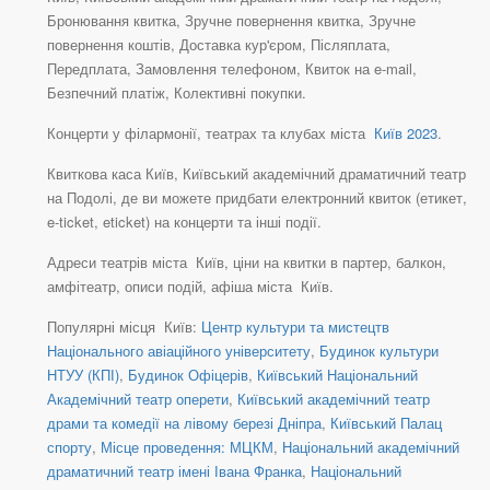
Бронювання квитка, Зручне повернення квитка, Зручне
повернення коштів, Доставка кур'єром, Післяплата,
Передплата, Замовлення телефоном, Квиток на e-mail,
Безпечний платіж, Колективні покупки.
Концерти у філармонії, театрах та клубах міста
Київ 2023
.
Квиткова каса Київ, Київський академічний драматичний театр
на Подолі, де ви можете придбати електронний квиток (етикет,
e-ticket, eticket) на концерти та інші події.
Адреси театрів міста Київ, ціни на квитки в партер, балкон,
амфітеатр, описи подій, афіша міста Київ.
Популярні місця Київ:
Центр культури та мистецтв
Національного авіаційного університету
,
Будинок культури
НТУУ (КПІ)
,
Будинок Офіцерів
,
Київський Національний
Академічний театр оперети
,
Київський академічний театр
драми та комедії на лівому березі Дніпра
,
Київський Палац
спорту
,
Місце проведення: МЦКМ
,
Національний академічний
драматичний театр імені Івана Франка
,
Національний