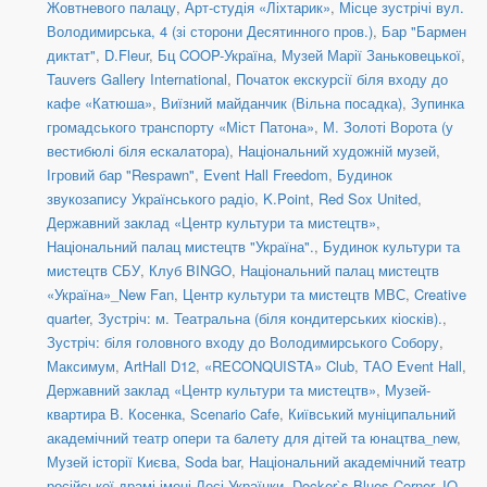
Жовтневого палацу
,
Арт-студія «Ліхтарик»
,
Місце зустрічі вул.
Володимирська, 4 (зі сторони Десятинного пров.)
,
Бар "Бармен
диктат"
,
D.Fleur
,
Бц COOP-Україна
,
Музей Марії Заньковецької
,
Tauvers Gallery International
,
Початок екскурсії біля входу до
кафе «Катюша»
,
Виїзний майданчик (Вільна посадка)
,
Зупинка
громадського транспорту «Міст Патона»
,
М. Золоті Ворота (у
вестибюлі біля ескалатора)
,
Національний художній музей
,
Ігровий бар "Respawn"
,
Event Hall Freedom
,
Будинок
звукозапису Українського радіо
,
K.Point
,
Red Sox United
,
Державний заклад «Центр культури та мистецтв»
,
Національний палац мистецтв "Україна".
,
Будинок культури та
мистецтв СБУ
,
Клуб BINGO
,
Національний палац мистецтв
«Україна»_New Fan
,
Центр культури та мистецтв МВС
,
Creative
quarter
,
Зустріч: м. Театральна (біля кондитерських кіосків).
,
Зустріч: біля головного входу до Володимирського Собору
,
Максимум
,
ArtHall D12
,
«RECONQUISTA» Club
,
ТАО Event Hall
,
Державний заклад «Центр культури та мистецтв»
,
Музей-
квартира В. Косенка
,
Scenario Cafe
,
Київський муніципальний
академічний театр опери та балету для дітей та юнацтва_new
,
Музей історії Києва
,
Soda bar
,
Національний академічний театр
російської драмі імені Лесі Українки
,
Docker`s Blues Corner
,
IQ