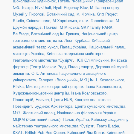
Шоколадний будиночок
,
Готель "Козацький" (Конференц-зал
№3. Театр)
,
Nivki-hall
,
Hyatt Regency Kiev
,
М Палац спорту
,
Музей у Пирогові
,
Ботанічний сад ім. Фоміна
,
G13 Project
Studio
,
Співоче поле
,
М Харківська
,
ст. м. Голосіївська
,
М
Дружби народів
,
Причал
,
М Мінська
,
SKY family PARK
,
BelEtage
,
Ботанічний сад ім. Гришка
,
Національний центр
театрального мистецтва ім. Леся Курбаса
,
Київський
академічний театр кукол
,
Палац Україна
,
Національний палац
мистецтв Україна
,
Київська академічна майстерня
театрального мистецтва “Сузір'я”
,
НСК Олімпійський
,
Київська
фортеця (Театр Маскам Рад)
,
Палац спорту
,
Державний музей
авіації ім. О.К. Антонова Національного авіаційного
університету
,
Галерея «Висоцький»
,
МКЦ ім. І. Козловського
,
Plivka
,
Мистецько-концертний центр ім. Івана Козловського
,
Художньо-концертний центр ім. Івана Козловського
,
Планетарій
,
Heaven
,
Щастя HUB
,
Конгрес-хол готелю
Президент
,
Будинок Архітектора
,
Центр сучасного мистецтва
М17
,
Жовтневий палац
,
Національна філармонія України
,
МЦКМ (Жовтневий палац)
,
Палац Україна
,
Київську академічну
майстерню театрального мистецтва “Сузір'я”
,
Театр Шафа
,
КХАТ
,
British Pub Red Queen
,
Київський Дім Книги
,
Київський