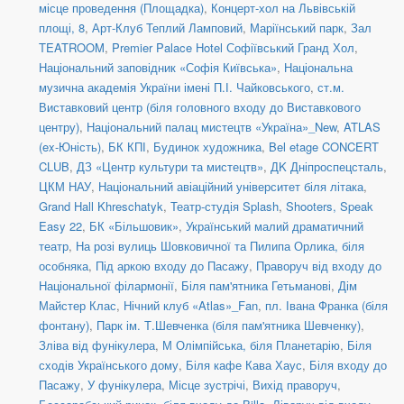
місце проведення (Площадка)
,
Концерт-хол на Львівській
площі, 8
,
Арт-Клуб Теплий Ламповий
,
Маріїнський парк
,
Зал
TEATROOM
,
Premier Palace Hotel Софіївський Гранд Хол
,
Національний заповідник «Софія Київська»
,
Національна
музична академія України імені П.І. Чайковського
,
ст.м.
Виставковий центр (біля головного входу до Виставкового
центру)
,
Національний палац мистецтв «Україна»_New
,
ATLAS
(ex-Юність)
,
БК КПІ
,
Будинок художника
,
Bel etage CONCERT
CLUB
,
ДЗ «Центр культури та мистецтв»
,
ДK Дніпроспецсталь
,
ЦКМ НАУ
,
Національний авіаційний університет біля літака
,
Grand Hall Khreschatyk
,
Театр-студія Splash
,
Shooters, Speak
Easy 22
,
БК «Більшовик»
,
Український малий драматичний
театр
,
На розі вулиць Шовковичної та Пилипа Орлика, біля
особняка
,
Під аркою входу до Пасажу
,
Праворуч від входу до
Національної філармонії
,
Біля пам'ятника Гетьманові
,
Дім
Майстер Клас
,
Нічний клуб «Atlas»_Fan
,
пл. Івана Франка (біля
фонтану)
,
Парк ім. Т.Шевченка (біля пам'ятника Шевченку)
,
Зліва від фунікулера
,
М Олімпійська, біля Планетарію
,
Біля
сходів Українського дому
,
Біля кафе Кава Хаус
,
Біля входу до
Пасажу
,
У фунікулера
,
Місце зустрічі
,
Вихід праворуч
,