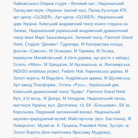
Чайковського.Оперна студія – Великий зал.
,
Національний
Палац мистецтв «Україна» (малий зал)
,
Палац Культури КПІ
,
арт-центр «CLOSER»
,
Арт-центр «CLOSER»
,
Національний
цирк України
,
Київський академічний театр юного глядача на
Липках
,
Національний український академічний драматичний
театр імені Марії Заньковецької
,
Зелений театр
,
Fairmont Grand
Hotel
,
Стадіон "Динамо"
,
Гідропарк
,
М Контрактова площа,
фонтан «Самсон»
,
М Осокорки
,
М Теремки
,
М Лісова
,
перевулок Михайлівський, 8 (біля дерева, що росте з забору)
,
Готель «Hilton»
,
М Хрещатик
,
М Арсенальна
,
м. Житомирська
,
INDIGO ambitious project
,
Fedoriv Hub
,
Кирилівська церква
,
М
Золоті ворота
,
М Видубичі
,
Андріївська церква
,
М Шулявська
,
Арт-завод Платформа.
,
Готель «Русь»
,
Український дім
,
Київський драматичний театр "Браво"
,
Fairmont Grand Hotel
Kyiv_312 місць
,
М Дніпро
,
М Іпподром
,
Національний палац
мистецтв Україна
,
вул. Десятинна, 12
,
БК «Більшовик»
,
БК ім.
Корольова
,
Південний залізничний вокзал
,
Національний
науково-природничий музей
,
Майстер-клас (вул. Бастіонна)
,
М
Університет
,
Музей ім. А. Пушкіна
,
President Hotel
,
Зустріч: м.
Золоті Ворота (біля пам'ятника Ярославу Мудрому).
,