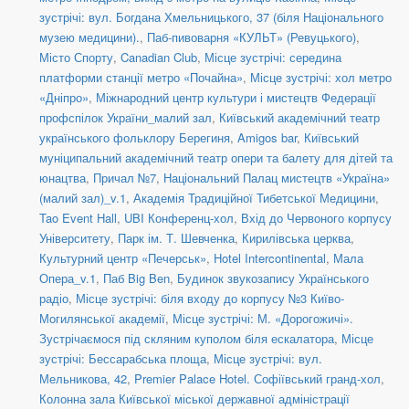
зустрічі: вул. Богдана Хмельницького, 37 (біля Національного
музею медицини).
,
Паб-пивоварня «КУЛЬТ» (Ревуцького)
,
Місто Спорту
,
Canadian Club
,
Місце зустрічі: середина
платформи станції метро «Почайна»
,
Місце зустрічі: хол метро
«Дніпро»
,
Міжнародний центр культури і мистецтв Федерації
профспілок України_малий зал
,
Київський академічний театр
українського фольклору Берегиня
,
Amigos bar
,
Київський
муніципальний академічний театр опери та балету для дітей та
юнацтва
,
Причал №7
,
Національний Палац мистецтв «Україна»
(малий зал)_v.1
,
Академія Традиційної Тибетської Медицини
,
Tao Event Hall
,
UBI Конференц-хол
,
Вхід до Червоного корпусу
Університету
,
Парк ім. Т. Шевченка
,
Кирилівська церква
,
Культурний центр «Печерськ»
,
Hotel Intercontinental
,
Мала
Опера_v.1
,
Паб Big Ben
,
Будинок звукозапису Українського
радіо
,
Місце зустрічі: біля входу до корпусу №3 Київо-
Могилянської академії
,
Місце зустрічі: М. «Дорогожичі».
Зустрічаємося під скляним куполом біля ескалатора
,
Місце
зустрічі: Бессарабська площа
,
Місце зустрічі: вул.
Мельникова, 42
,
Premier Palace Hotel. Софіївський гранд-хол
,
Колонна зала Київської міської державної адміністрації