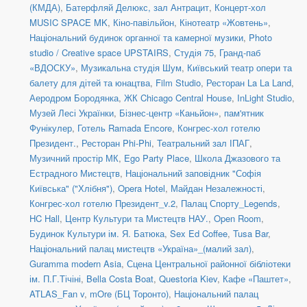
(КМДА)
,
Батерфляй Делюкс, зал Антрацит
,
Концерт-хол
MUSIC SPACE MK
,
Кіно-павільйон
,
Кінотеатр «Жовтень»
,
Національний будинок органної та камерної музики
,
Photo
studio / Creative space UPSTAIRS
,
Студія 75
,
Гранд-паб
«ВДОСКУ»
,
Музикальна студія Шум
,
Київський театр опери та
балету для дітей та юнацтва
,
Film Studio
,
Ресторан La La Land
,
Аеродром Бородянка
,
ЖК Chicago Central House
,
InLight Studio
,
Музей Лесі Українки
,
Бізнес-центр «Каньйон»
,
пам'ятник
Фунікулер
,
Готель Ramada Encore
,
Конгрес-хол готелю
Президент.
,
Ресторан Phi-Phi
,
Театральний зал ІПАГ
,
Музичний простір МК
,
Ego Party Place
,
Школа Джазового та
Естрадного Мистецтв
,
Національний заповідник "Софія
Київська" ("Хлібня")
,
Opera Hotel
,
Майдан Незалежності
,
Конгрес-хол готелю Президент_v.2
,
Палац Спорту_Legends
,
HC Hall
,
Центр Культури та Мистецтв НАУ.
,
Open Room
,
Будинок Культури ім. Я. Батюка
,
Sex Ed Coffee
,
Tusa Bar
,
Національний палац мистецтв «Україна»_(малий зал)
,
Guramma modern Asia
,
Сцена Центральної районної бібліотеки
ім. П.Г.Тічіні
,
Bella Costa Boat
,
Questoria Kiev
,
Кафе «Паштет»
,
ATLAS_Fan v
,
mOre (БЦ Торонто)
,
Національний палац