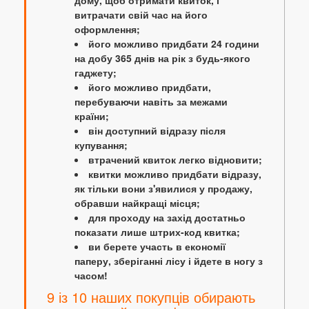
дому, щоб отримати квиток, і
витрачати свій час на його
оформлення;
його можливо придбати 24 години
на добу 365 днів на рік з будь-якого
гаджету;
його можливо придбати,
перебуваючи навіть за межами
країни;
він доступний відразу після
купування;
втрачений квиток легко відновити;
квитки можливо придбати відразу,
як тільки вони з'явилися у продажу,
обравши найкращі місця;
для проходу на захід достатньо
показати лише штрих-код квитка;
ви берете участь в економії
паперу, зберіганні лісу і йдете в ногу з
часом!
9 із 10 наших покупців обирають