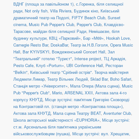
ВДНГ (площа за павільйоном 1)
,
с.Горенка, біля селищної
ради
,
Not only fish
,
Villa Riviera
,
Будинок кіно
,
Київський
драматичний театр на Подолі
,
FIFTY Beach Club
,
Sunset
cinema
,
Music Pub Pepper's Club
,
Pepper's Club
,
Клавдієво-
Тарасове, майдан біля селищної Ради
,
Немішаєве, біля
будинку культури
,
КВЦ «Парковий»
,
Бар «М69»
,
Hookah Love
,
Carnegie Resto Bar
,
DoskaBar
,
Театр ім.Н.В.Гоголя
,
Opera Music
Hall
,
Bar KYIVSKYI
,
Вождеженський Concert Hall
,
Зал
"Театральний" готелю "Турист"
,
Intense project
,
ТЦ Аркадія,
Pesto Cafe
,
Клуб «Portum»
,
UBI Conference Hall
,
Ресторан
"Belkin"
,
Київський театр "Срібний острів". Творча майстерня
Людмили Лимар
,
Театр Вільних Людей
,
Sklad Bar
,
Boho Safari
,
Станція метро «Університет»
,
Мала Опера (Мала сцена)
,
Music
Pub "Pepper's Club"
,
Mario
,
ARSENAL XXII
,
Актова зала 4-го
корпусу КНУТД
,
Місце зустрічі: пам'ятник Григорію Сковороді
на Контрактовій пл. (станція метро «Контрактова площа»)
,
Актова зала КНУТД
,
Мала сцена Театру BEAT
,
Aventurier Club
,
Школа акторської майстерності «EUPHORIA»
,
Місце зустрічі:
ст.м. Арсенальна біля пам'ятника українським
військовослужбовцям (пушка)
,
Місце зустрічі: вул. Хрещатик,