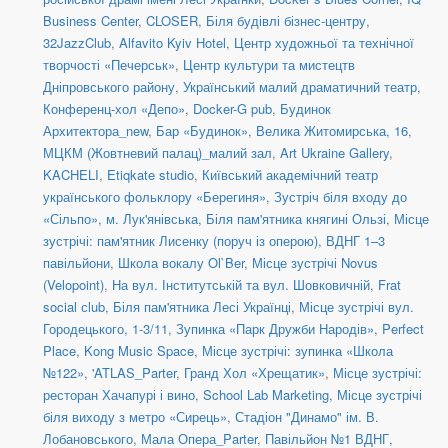
Business Center
,
CLOSER
,
Біля будівлі бізнес-центру
,
32JazzClub
,
Alfavito Kyiv Hotel
,
Центр художньої та технічної
творчості «Печерськ»
,
Центр культури та мистецтв
Дніпровського району
,
Український малий драматичний театр
,
Конференц-хол «Депо»
,
Docker-G pub
,
Будинок
Архитектора_new
,
Бар «Будинок»
,
Велика Житомирська, 16
,
МЦКМ (Жовтневий палац)_малий зал
,
Art Ukraine Gallery
,
KACHELI
,
Etiqkate studio
,
Київський академічний театр
українського фольклору «Берегиня»
,
Зустріч біля входу до
«Сільпо», м. Лук'янівська
,
Біля пам'ятника княгині Ользі
,
Місце
зустрічі: пам'ятник Лисенку (поруч із оперою)
,
ВДНГ 1–3
павільйони
,
Школа вокалу Ol`Ber
,
Місце зустрічі Novus
(Velopoint)
,
На вул. Інститутській та вул. Шовковичній
,
Frat
social сlub
,
Біля пам'ятника Лесі Українці
,
Місце зустрічі вул.
Городецького, 1-3/11
,
Зупинка «Парк Дружби Народів»
,
Perfect
Place
,
Kong Music Space
,
Місце зустрічі: зупинка «Школа
№122»
,
'ATLAS_Parter
,
Гранд Хол «Хрещатик»
,
Місце зустрічі:
ресторан Хачапурі і вино
,
School Lab Marketing
,
Місце зустрічі
біля виходу з метро «Сирець»
,
Стадіон "Динамо" ім. В.
Лобановського
,
Мала Опера_Parter
,
Павільйон №1 ВДНГ
,