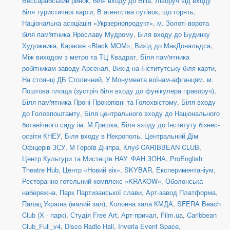
Бессарабський ринок, біля входу до Billa
,
Ліворуч від входу
біля туристичної карти
,
В агентства путівок, що горять
,
Національна асоціація «Укрзернопродукт»
,
м. Золоті ворота
біля пам'ятника Ярославу Мудрому
,
Біля входу до Будинку
Художника
,
Караоке «Black MOM»
,
Вихід до МакДональдса
,
Між виходом з метро та ТЦ Квадрат
,
Біля пам'ятника
робітникам заводу Арсенал
,
Вихід на Інститутську біля карти
,
На стоянці ДБ Столичний
,
У Монумента воїнам-афганцям
,
м.
Поштова площа (зустріч біля входу до фунікулера праворуч)
,
Біля пам'ятника Проні Прокопівні та Голохвістому
,
Біля входу
до Головпоштамту
,
Біля центрального входу до Національного
ботанічного саду ім. М.Гришка
,
Біля входу до Інституту бізнес-
освіти КНЕУ
,
Біля входу в Некрополь
,
Центральний Дім
Офіцерів ЗСУ
,
М Героїв Дніпра
,
Клуб CARIBBEAN CLUB
,
Центр Культури та Мистецтв НАУ_ФАН ЗОНА
,
ProEnglish
Theatre Hub
,
Центр «Новий вік»
,
SKYBAR
,
Експериментаніум
,
Ресторанно-готельний комплекс «KRAKOW»
,
Оболонська
набережна
,
Парк Партизанської слави
,
Арт-завод Платформа
,
Палац Україна (малий зал)
,
Колонна зала КМДА
,
SFERA Beach
Club (Х - парк)
,
Студія Free Art
,
Арт-причал
,
Film.ua
,
Caribbean
Club_Full_v4
,
Disco Radio Hall
,
Inveria Event Space
,