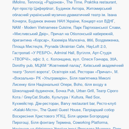
ilMolino
,
Теплохід «Радіонов»
,
The Time
,
Praktika restaurant
,
Арт-простір Циферблат
,
Будинок Актора
,
Житомирський
обласний український музично-драматичний театр ім. Івана
Кочерги
,
Будинок вчених НАН України
,
Концерт-хол ВДНГ
,
NAM - Modern Vietnamese Cuisine
,
Парк Партизанської Слави,
«Мисливський Двір»
,
Причал на Оболонській набережній,
бригантина «Корсар»
,
Каземіра Малєвіча, 86б
,
Воздвиженка,
Площа Мистецтв
,
Prynada Ukrainian Cafe
,
HayLoft 2.0
,
Гастропаб «У РЕБРО»
,
Admiral Hall
,
Вугілля
,
Арт-Студія
«ТВОРЧІ», офіс 3
,
с. Колонщина
,
вул. Олеся Гончара, 30А
,
Dorothy pub
,
МЦКМ "Жовтневий палац"
,
Київський академічний
театр “Золоті ворота”
,
Освіторія хаб
,
Ресторан «Причал»
,
М.
«Вокзальна» РК «Ультрамарін»
,
Біля пам'ятника Миколі
Лисенку біля Національної Опери
,
Boho
,
біля входу в
Шоколадний будиночок
,
Бочка Pub
,
Urban Grill
,
Театр Сірого
Кота / GreyCat.Studio
,
Культура / Kultura
,
Red Sox
,
Кухмейстер. Дім-ресторан
,
Barvy restaurant bar
,
Ресто-клуб
«Kalaki-Місто»
,
The Quest Guest House
,
Патріарший собор
Воскресіння Христового УГКЦ
,
Біля церкви Богородиці
Пирогощі
,
Біля фонтану Термена
,
Coworking Platforma
,
Національна бібліотека України імені Ярослава Мудрого
,
Парк