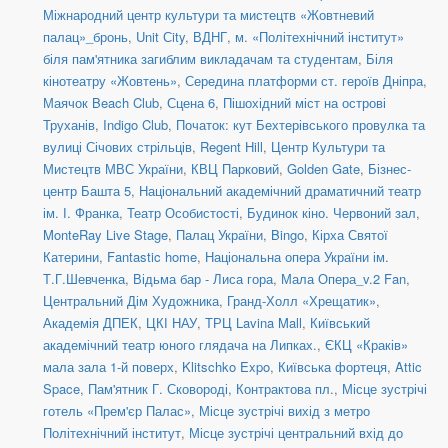
Міжнародний центр культури та мистецтв «Жовтневий
палац»_бронь
,
Unit Сity
,
ВДНГ
,
м. «Політехнічний інститут»
біля пам'ятника загиблим викладачам та студентам
,
Біля
кінотеатру «Жовтень»
,
Середина платформи ст. героїв Дніпра
,
Маячок Beach Club
,
Сцена 6
,
Пішохідний міст на острові
Труханів
,
Indigo Club
,
Початок: кут Бехтерівського провулка та
вулиці Січових стрільців
,
Regent Hill
,
Центр Культури та
Мистецтв МВС України
,
КВЦ Парковий
,
Golden Gate
,
Бізнес-
центр Башта 5
,
Національний академічний драматичний театр
ім. І. Франка
,
Театр Особистості
,
Будинок кіно. Червоний зал
,
MonteRay Live Stage
,
Палац України
,
Bingo
,
Кірха Святої
Катерини
,
Fantastic home
,
Національна опера України ім.
Т.Г.Шевченка
,
Відьма бар - Лиса гора
,
Мала Опера_v.2 Fan
,
Центральний Дім Художника
,
Гранд-Холл «Хрещатик»
,
Академія ДПЕК
,
ЦКІ НАУ
,
ТРЦ Lavina Mall
,
Київський
академічний театр юного глядача на Липках.
,
ЄКЦ «Краків»
мала зала 1-й поверх
,
Klitschko Expo
,
Київська фортеця
,
Attic
Space
,
Пам'ятник Г. Сковороді, Контрактова пл.
,
Місце зустрічі
готель «Прем'єр Палас»
,
Місце зустрічі вихід з метро
Політехнічний інститут
,
Місце зустрічі центральний вхід до