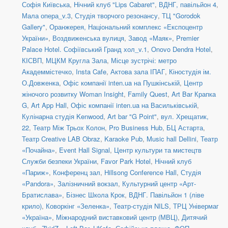
Софія Київська
,
Нічний клуб "Lips Cabaret"
,
ВДНГ, павільйон 4
,
Мала опера_v.3
,
Студія творчого резонансу
,
ТЦ "Gorodok
Gallery"
,
Оранжерея, Національний комплекс «Експоцентр
України»
,
Воздвиженська вулиця
,
Завод «Маяк»
,
Premier
Palace Hotel. Софіївський Гранд хол_v.1
,
Onovo Dendra Hotel
,
КІСВП
,
МЦКМ Кругла Зала
,
Місце зустрічі: метро
Академмістечко
,
Insta Cafe
,
Актова зала ІПАГ
,
Кіностудія ім.
О.Довженка
,
Офіс компанії inten.ua на Пушкінській
,
Центр
жіночого розвитку Woman Insight
,
Family Quest
,
Art Bar Крапка
G
,
Art App Hall
,
Офіс компанії inten.ua на Васильківській
,
Кулінарна студія Kenwood
,
Art bar "G Point"
,
вул. Хрещатик,
22
,
Театр Між Трьох Колон
,
Pro Business Hub
,
БЦ Астарта
,
Театр Creative LAB Obraz
,
Karaoke Pub
,
Music hall Dellini
,
Театр
«Почайна»
,
Event Hall Signal
,
Центр культури та мистецтв
Служби безпеки України
,
Favor Park Hotel
,
Нічний клуб
«Париж»
,
Конференц зал
,
Hillsong Conference Hall
,
Студія
«Pandora»
,
Залізничний вокзал
,
Культурний центр «Арт-
Братислава»
,
Бізнес Школа Крок
,
ВДНГ. Павільйон 1 (ліве
крило)
,
Коворкінг «Зеленка»
,
Театр-студія NILS
,
ТРЦ Універмаг
«Україна»
,
Міжнародний виставковий центр (МВЦ)
,
Дитячий