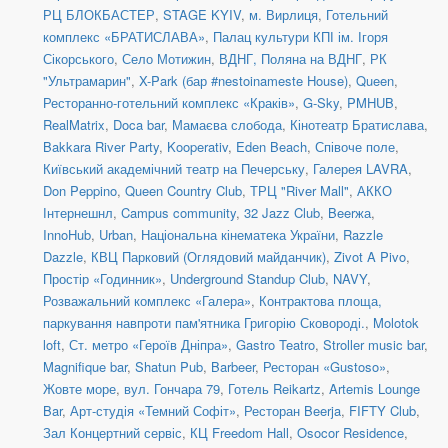
РЦ БЛОКБАСТЕР
,
STAGE KYIV
,
м. Вирлиця
,
Готельний
комплекс «БРАТИСЛАВА»
,
Палац культури КПІ ім. Ігоря
Сікорського
,
Село Мотижин
,
ВДНГ, Поляна на ВДНГ
,
РК
"Ультрамарин"
,
X-Park (бар #nestoinameste House)
,
Queen
,
Ресторанно-готельний комплекс «Краків»
,
G-Sky
,
PMHUB
,
RealMatrix
,
Doca bar
,
Мамаєва слобода
,
Кінотеатр Братислава
,
Bakkara River Party
,
Kooperativ
,
Eden Beach
,
Співоче поле
,
Київський академічний театр на Печерську
,
Галерея LAVRA
,
Don Peppino
,
Queen Country Club
,
ТРЦ "River Mall"
,
АККО
Інтернешнл
,
Campus community
,
32 Jazz Club
,
Beerжа
,
InnoHub
,
Urban
,
Національна кінематека України
,
Razzle
Dazzle
,
КВЦ Парковий (Оглядовий майданчик)
,
Zivot A Pivo
,
Простір «Годинник»
,
Underground Standup Club
,
NAVY
,
Розважальний комплекс «Галера»
,
Контрактова площа,
паркування навпроти пам'ятника Григорію Сковороді.
,
Molotok
loft
,
Ст. метро «Героїв Дніпра»
,
Gastro Teatro
,
Stroller music bar
,
Magnifique bar
,
Shatun Pub
,
Barbeer
,
Ресторан «Gustoso»
,
Жовте море
,
вул. Гончара 79
,
Готель Reikartz
,
Artemis Lounge
Bar
,
Арт-студія «Темний Софіт»
,
Ресторан Beerja
,
FIFTY Club
,
Зал Концертний сервіс
,
КЦ Freedom Hall
,
Osocor Residence
,