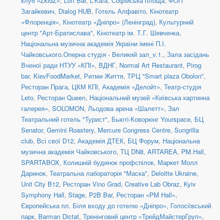
клуб «ZkidZ»
,
Loft Bar
,
L'Kafa
,
Софійська площа
,
ФОП
Загайкевич
,
Dialog HUB
,
Готель Алфавіто
,
Кінотеатр
«Флоренція»
,
Кінотеатр «Дніпро» (Ленінград)
,
Культурний
центр "Арт-Братислава"
,
Кінотеатр ім. Т.Г. Шевченка
,
Національна музична академія України імені П.І.
Чайковського.Оперна студія - Великий зал_v.1.
,
Зала засідань
Вченої ради НТУУ «КПІ»
,
ВДНГ
,
Normal Art Restaurant
,
Pirog
bar
,
KievFoodMarket
,
Ритми Життя
,
ТРЦ "Smart plaza Obolon"
,
Ресторан Прага
,
ЦКМ КПІ
,
Академія «Делойт»
,
Театр-студія
Leto
,
Ресторан Queen
,
Національний музей «Київська картинна
галерея»
,
SOLOMON
,
Льодова арена «Шалетт»
,
Зал
Театральний готель "Турист"
,
Бьюті-Коворкінг Yourspace
,
БЦ
Senator
,
Gemini Roastery
,
Mercure Congress Centre
,
Sungrilla
club
,
Всі свої D12
,
Академія ДТЕК
,
БЦ Форум
,
Національна
музична академія Чайковського
,
ТЦ DN8
,
ARTAREA
,
PM.Hall
,
SPARTABOX
,
Колишній будинок профспілок
,
Маркет Молл
Даринок
,
Театральна лабораторія "Маска"
,
Deloitte Ukraine
,
Unit City B12
,
Ресторан Vino Grad
,
Creative Lab Obraz
,
Kyiv
Symphony Hall
,
Stage
,
P2B Bar
,
Ресторан «PM Hall»
,
Європейська пл. Біля входу до готелю «Дніпро»
,
Голосіївський
парк
,
Barman Dictat
,
Тренінговий центр «ТрейдМайстерГруп»
,