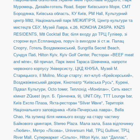
Муромець
,
Дизайн-готель Road
,
Берег Київського Моря
,
СМТ
Бородянка, Київська область
,
КУ Київ
,
PM Hall
,
Культурний
центр М82
,
Національний парк МЕЖИГІР'Я
,
Центр культури та
мистецтв СБУ
,
Музей Лавра, к.26
,
KONCHA ZASPA. KNZS
RESIDENTS
,
M8 Cocktail Bar
,
біля входу до ТРЦ Гулівер, зі
сторони вул.Еспланадна, поруч із виходом зі ст.м. Палац
Спорту
,
Готель Воздвиженський
,
Sungrilla Secret Beach
,
Сундук Паб
,
Hilton Kyiv
,
Kyiv Golf Center
,
Ресторан «BEEF meat
and wine»
,
6й причал
,
Парк імені Тараса Шевченка, напроти
червоного корпусу Універсисту
,
ЦКД КНУБА
,
Музей М.
Старицького
,
il Molino
,
Місце старту: яхт-клуб «Крейсерський»
,
Возджвіженський дворик
,
Кінотеатр "Київська Русь"
,
Курені
,
Підвал Культури
,
Octo tower
,
Теплохід «Монблан»
,
Сеть квест
кімнат ZQuest (вул. Б. Грінченка, 9)
,
UNIT.City
,
TTT Lounge bar
,
Київ Експо Плаза
,
Яхта-ресторан "Silver Wave"
,
Територія
Національного заповідника «Київ-Печерська лавра»
,
Bella
Chao
,
На зупинці біля нижнього входу на стару частину
Байкового цвинтаря
,
Stereo Plaza. Мала зала
,
База відпочинку
«Любич»
,
Метро «Лісова»
,
Universum Hall
,
ТРЦ Gulliver
,
ТРЦ
River Mall
,
Супермаркет «Сільпо»
,
Hilton Kyiv, зал "Даллас"
,