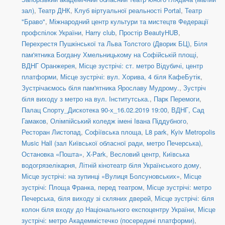
зал)
,
Театр ДНК
,
Клуб віртуальної реальності Portal
,
Театр
"Браво"
,
Міжнародний центр культури та мистецтв Федерації
профспілок України
,
Harry club
,
Простір BeautyHUB
,
Перехрестя Пушкінської та Льва Толстого (Дворик БЦ)
,
Біля
пам'ятника Богдану Хмельницькому на Софійській площі
,
ВДНГ Оранжерея
,
Місце зустрічі: ст. метро Відубичі, центр
платформи
,
Місце зустрічі: вул. Хорива, 4 біля КафеБутік
,
Зустрічаємось біля пам'ятника Ярославу Мудрому.
,
Зустріч
біля виходу з метро на вул. Інститутська.
,
Парк Перемоги
,
Палац Спорту_Дискотека 90-х_16.02.2019 19:00
,
ВДНГ, Сад
Гамаков
,
Олімпійський коледж імені Івана Піддубного
,
Ресторан Листопад
,
Софіївська площа
,
L8 park
,
Kyiv Metropolis
Music Hall (зал Київської обласної ради, метро Печерська)
,
Остановка «Пошта»
,
X-Park
,
Весловий центр
,
Київська
водогрязелікарня
,
Літній кінотеатр біля Українського дому
,
Місце зустрічі: на зупинці «Вулиця Болсуновських»
,
Місце
зустрічі: Площа Франка, перед театром
,
Місце зустрічі: метро
Печерська, біля виходу зі скляних дверей
,
Місце зустрічі: біля
колон біля входу до Національного експоцентру України
,
Місце
зустрічі: метро Академмістечко (посередині платформи)
,