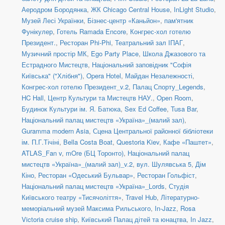
Аеродром Бородянка
,
ЖК Chicago Central House
,
InLight Studio
,
Музей Лесі Українки
,
Бізнес-центр «Каньйон»
,
пам'ятник
Фунікулер
,
Готель Ramada Encore
,
Конгрес-хол готелю
Президент.
,
Ресторан Phi-Phi
,
Театральний зал ІПАГ
,
Музичний простір МК
,
Ego Party Place
,
Школа Джазового та
Естрадного Мистецтв
,
Національний заповідник "Софія
Київська" ("Хлібня")
,
Opera Hotel
,
Майдан Незалежності
,
Конгрес-хол готелю Президент_v.2
,
Палац Спорту_Legends
,
HC Hall
,
Центр Культури та Мистецтв НАУ.
,
Open Room
,
Будинок Культури ім. Я. Батюка
,
Sex Ed Coffee
,
Tusa Bar
,
Національний палац мистецтв «Україна»_(малий зал)
,
Guramma modern Asia
,
Сцена Центральної районної бібліотеки
ім. П.Г.Тічіні
,
Bella Costa Boat
,
Questoria Kiev
,
Кафе «Паштет»
,
ATLAS_Fan v
,
mOre (БЦ Торонто)
,
Національний палац
мистецтв «Україна»_(малий зал)_v.2
,
вул. Шулявська 5
,
Дім
Кіно
,
Ресторан «Одеський Бульвар»
,
Ресторан Гольфіст
,
Національний палац мистецтв «Україна»_Lords
,
Студія
Київського театру «Тисячоліття»
,
Travel Hub
,
Літературно-
меморіальний музей Максима Рильського
,
In-Jazz
,
Rosa
Victoria cruise ship
,
Київський Палац дітей та юнацтва
,
In Jazz
,