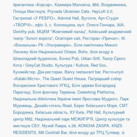
бригантина «Корсар»
,
Каземіра Малєвіча, 86б
,
Воздвиженка,
Площа Мистецтв
,
Prynada Ukrainian Cafe
,
HayLoft 2.0
,
Гастропаб «У РЕБРО»
,
Admiral Hall
,
Вугілля
,
Арт-Студія
«ТВОРЧІ», офіс 3
,
с. Колонщина
,
вул. Олеся Гончара, 30А
,
Dorothy pub
,
МЦКМ "Жовтневий палац"
,
Київський академічний
театр “Золоті ворота”
,
Освіторія хаб
,
Ресторан «Причал»
,
М.
«Вокзальна» РК «Ультрамарін»
,
Біля пам'ятника Миколі
Лисенку біля Національної Опери
,
Boho
,
біля входу в
Шоколадний будиночок
,
Бочка Pub
,
Urban Grill
,
Театр Сірого
Кота / GreyCat.Studio
,
Культура / Kultura
,
Red Sox
,
Кухмейстер. Дім-ресторан
,
Barvy restaurant bar
,
Ресто-клуб
«Kalaki-Місто»
,
The Quest Guest House
,
Патріарший собор
Воскресіння Христового УГКЦ
,
Біля церкви Богородиці
Пирогощі
,
Біля фонтану Термена
,
Coworking Platforma
,
Національна бібліотека України імені Ярослава Мудрого
,
Парк
Муромець
,
Дизайн-готель Road
,
Берег Київського Моря
,
СМТ
Бородянка, Київська область
,
КУ Київ
,
PM Hall
,
Культурний
центр М82
,
Національний парк МЕЖИГІР'Я
,
Центр культури та
мистецтв СБУ
,
Музей Лавра, к.26
,
KONCHA ZASPA. KNZS
RESIDENTS
,
M8 Cocktail Bar
,
біля входу до ТРЦ Гулівер, зі