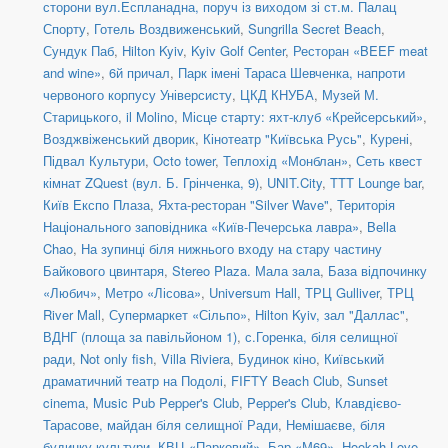
сторони вул.Еспланадна, поруч із виходом зі ст.м. Палац
Спорту
,
Готель Воздвиженський
,
Sungrilla Secret Beach
,
Сундук Паб
,
Hilton Kyiv
,
Kyiv Golf Center
,
Ресторан «BEEF meat
and wine»
,
6й причал
,
Парк імені Тараса Шевченка, напроти
червоного корпусу Універсисту
,
ЦКД КНУБА
,
Музей М.
Старицького
,
il Molino
,
Місце старту: яхт-клуб «Крейсерський»
,
Возджвіженський дворик
,
Кінотеатр "Київська Русь"
,
Курені
,
Підвал Культури
,
Octo tower
,
Теплохід «Монблан»
,
Сеть квест
кімнат ZQuest (вул. Б. Грінченка, 9)
,
UNIT.City
,
TTT Lounge bar
,
Київ Експо Плаза
,
Яхта-ресторан "Silver Wave"
,
Територія
Національного заповідника «Київ-Печерська лавра»
,
Bella
Chao
,
На зупинці біля нижнього входу на стару частину
Байкового цвинтаря
,
Stereo Plaza. Мала зала
,
База відпочинку
«Любич»
,
Метро «Лісова»
,
Universum Hall
,
ТРЦ Gulliver
,
ТРЦ
River Mall
,
Супермаркет «Сільпо»
,
Hilton Kyiv, зал "Даллас"
,
ВДНГ (площа за павільйоном 1)
,
с.Горенка, біля селищної
ради
,
Not only fish
,
Villa Riviera
,
Будинок кіно
,
Київський
драматичний театр на Подолі
,
FIFTY Beach Club
,
Sunset
cinema
,
Music Pub Pepper's Club
,
Pepper's Club
,
Клавдієво-
Тарасове, майдан біля селищної Ради
,
Немішаєве, біля
будинку культури
,
КВЦ «Парковий»
,
Бар «М69»
,
Hookah Love
,