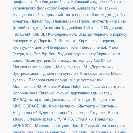
профспілок України_малий зал
,
Київський академічний театр
українського фольклору Берегиня
,
Amigos bar
,
Київський
муніципальний академічний театр опери та балету для дітей та
юнацтва
,
Причал №7
,
Національний Палац мистецтв «Україна»
(малий зал)_v.1
,
Академія Традиційної Тибетської Медицини
,
Tao Event Hall
,
UBI Конференц-хол
,
Вхід до Червоного корпусу
Університету
,
Парк ім. Т. Шевченка
,
Кирилівська церква
,
Культурний центр «Печерськ»
,
Hotel Intercontinental
,
Мала
Опера_v.1
,
Паб Big Ben
,
Будинок звукозапису Українського
радіо
,
Місце зустрічі: біля входу до корпусу №3 Київо-
Могилянської академії
,
Місце зустрічі: М. «Дорогожичі».
Зустрічаємося під скляним куполом біля ескалатора
,
Місце
зустрічі: Бессарабська площа
,
Місце зустрічі: вул.
Мельникова, 42
,
Premier Palace Hotel. Софіївський гранд-хол
,
Колонна зала Київської міської державної адміністрації
(КМДА)
,
Батерфляй Делюкс, зал Антрацит
,
Концерт-хол
MUSIC SPACE MK
,
Кіно-павільйон
,
Кінотеатр «Жовтень»
,
Національний будинок органної та камерної музики
,
Photo
studio / Creative space UPSTAIRS
,
Студія 75
,
Гранд-паб
«ВДОСКУ»
,
Музикальна студія Шум
,
Київський театр опери та
балету для дітей та юнацтва
,
Film Studio
,
Ресторан La La Land
,