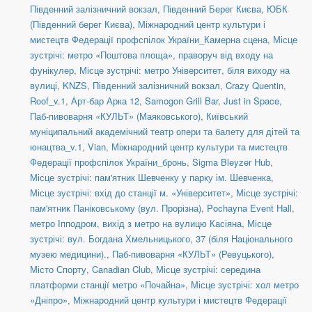
Південний залізничний вокзал
,
Південний Берег Києва
,
ЮБК
(Південний берег Києва)
,
Міжнародний центр культури і
мистецтв Федерації профспілок України_Камерна сцена
,
Місце
зустрічі: метро «Поштова площа», праворуч від входу на
фунікулер
,
Місце зустрічі: метро Університет, біля виходу на
вулиці
,
KNZS
,
Південний залізничний вокзал
,
Crazy Quentin
,
Roof_v.1
,
Арт-бар Арка 12
,
Samogon Grill Bar
,
Just in Space
,
Паб-пивоварня «КУЛЬТ» (Маяковського)
,
Київський
муніципальний академічний театр опери та балету для дітей та
юнацтва_v.1
,
Vian
,
Міжнародний центр культури та мистецтв
Федерації профспілок України_бронь
,
Sigma Bleyzer Hub
,
Місце зустрічі: пам'ятник Шевченку у парку ім. Шевченка
,
Місце зустрічі: вхід до станції м. «Університет»
,
Місце зустрічі:
пам'ятник Паніковському (вул. Прорізна)
,
Pochayna Event Hall
,
метро Іпподром, вихід з метро на вулицю Касіяна
,
Місце
зустрічі: вул. Богдана Хмельницького, 37 (біля Національного
музею медицини).
,
Паб-пивоварня «КУЛЬТ» (Ревуцького)
,
Місто Спорту
,
Canadian Club
,
Місце зустрічі: середина
платформи станції метро «Почайна»
,
Місце зустрічі: хол метро
«Дніпро»
,
Міжнародний центр культури і мистецтв Федерації