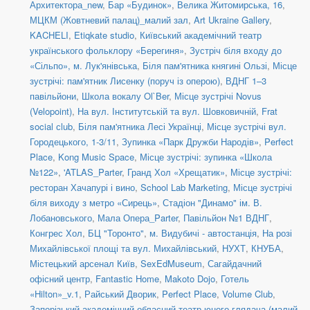
Архитектора_new
,
Бар «Будинок»
,
Велика Житомирська, 16
,
МЦКМ (Жовтневий палац)_малий зал
,
Art Ukraine Gallery
,
KACHELI
,
Etiqkate studio
,
Київський академічний театр
українського фольклору «Берегиня»
,
Зустріч біля входу до
«Сільпо», м. Лук'янівська
,
Біля пам'ятника княгині Ользі
,
Місце
зустрічі: пам'ятник Лисенку (поруч із оперою)
,
ВДНГ 1–3
павільйони
,
Школа вокалу Ol`Ber
,
Місце зустрічі Novus
(Velopoint)
,
На вул. Інститутській та вул. Шовковичній
,
Frat
social сlub
,
Біля пам'ятника Лесі Українці
,
Місце зустрічі вул.
Городецького, 1-3/11
,
Зупинка «Парк Дружби Народів»
,
Perfect
Place
,
Kong Music Space
,
Місце зустрічі: зупинка «Школа
№122»
,
'ATLAS_Parter
,
Гранд Хол «Хрещатик»
,
Місце зустрічі:
ресторан Хачапурі і вино
,
School Lab Marketing
,
Місце зустрічі
біля виходу з метро «Сирець»
,
Стадіон "Динамо" ім. В.
Лобановського
,
Мала Опера_Parter
,
Павільйон №1 ВДНГ
,
Конгрес Хол
,
БЦ "Торонто"
,
м. Видубичі - автостанція
,
На розі
Михайлівської площі та вул. Михайлівський
,
НУХТ
,
КНУБА
,
Містецький арсенал Київ
,
SexEdMuseum
,
Сагайдачний
офісний центр
,
Fantastic Home
,
Makoto Dojo
,
Готель
«Hilton»_v.1
,
Райський Дворик
,
Perfect Place
,
Volume Club
,
Запорізький академічний обласний театр юного глядача (малий