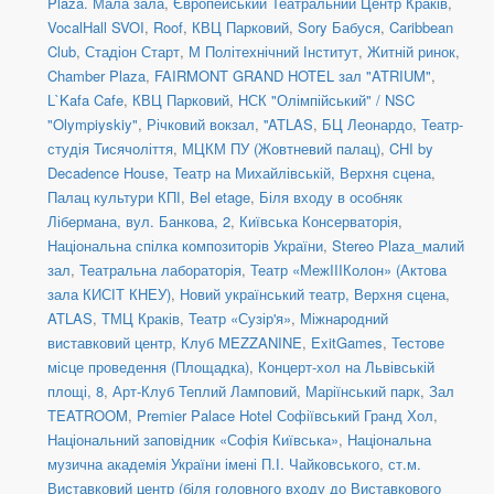
Plaza. Мала зала
,
Європейський Театральний Центр Краків
,
VocalHall SVOI
,
Roof
,
КВЦ Парковий
,
Sory Бабуся
,
Caribbean
Club
,
Стадіон Старт
,
М Політехнічний Інститут
,
Житній ринок
,
Chamber Plaza
,
FAIRMONT GRAND HOTEL зал "ATRIUM"
,
L`Kafa Cafe
,
КВЦ Парковий
,
НСК "Олімпійський" / NSC
"Olympiyskiy"
,
Річковий вокзал
,
''ATLAS
,
БЦ Леонардо
,
Театр-
студія Тисячоліття
,
МЦКМ ПУ (Жовтневий палац)
,
CHI by
Decadence House
,
Театр на Михайлівській, Верхня сцена
,
Палац культури КПІ
,
Bel etage
,
Біля входу в особняк
Лібермана, вул. Банкова, 2
,
Київська Консерваторія
,
Національна спілка композиторів України
,
Stereo Plaza_малий
зал
,
Театральна лабораторія
,
Театр «МежIIIКолон» (Актова
зала КИСІТ КНЕУ)
,
Новий український театр, Верхня сцена
,
ATLAS
,
ТМЦ Краків
,
Театр «Сузір'я»
,
Міжнародний
виставковий центр
,
Клуб MEZZANINE
,
ExitGames
,
Тестове
місце проведення (Площадка)
,
Концерт-хол на Львівській
площі, 8
,
Арт-Клуб Теплий Ламповий
,
Маріїнський парк
,
Зал
TEATROOM
,
Premier Palace Hotel Софіївський Гранд Хол
,
Національний заповідник «Софія Київська»
,
Національна
музична академія України імені П.І. Чайковського
,
ст.м.
Виставковий центр (біля головного входу до Виставкового