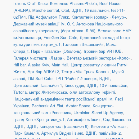
Готель Otel'
,
Квест Комплекс PhasmoPhobia
,
Beer House
(ARENA)
,
Marche central
,
Otel
,
ВДНГ, 19 павільйон
,
test-11-
02FM4
,
Під Асфальтом Пляж
,
Контактний зоопарк «Лемур»
,
Державний музей авіації ім. О.К. Антонова Національного
авіаційного університету (борт літака ІЛ-86)
,
Велика зала НМУ
ім.Богомольця
,
FreeGen Surf Cafe
,
Державний заклад «Центр
культури і мистецтв»_v.1
,
Галерея «Висоцький»
,
Мала
Опера_t
,
Парк «Наталка» (Оболонь)
,
Ігровий бар VR HUB
,
Галерея мистецтв «Лавра»
,
Вегетаріанський ресторан «Коло»
,
Hill bar
,
Alaska Kyiv
,
Main Hall
,
Центр розвитку людини Ритмі
Життя
,
Арт-бар ARKA12
,
Театр «Між Трьох Колон»
,
Музей
авіації
,
Tiki Surf Cafe
,
ТРЦ "Район" 2 поверх
,
ВДНГ,
Центральний Павільйон 1
,
Кіностудія
,
ВДНГ, 13-й павільйон
,
Tartoria
,
метро Житомирська, біля автосалону Інфініті
,
Національний академічний театр російської драмі ім. Лесі
Українки
,
Pechersk Art Flat
,
Avatar Space
,
Концертно-
танцювальний зал «Ровесник»
,
Ukrainian Stand-Up Agency
,
Гранд Хол «Хрещатик»_v.1
,
Антикафе «Ляси»
,
Сад бажань на
ВДНГ
,
ВДНГ, Концерт-хол (павільйон 9)
,
Кінотеатр «Алмаз»
,
Парк Камелія
,
Арт-клуб Видно і вино
,
ВДНГ, павільйон 2
,