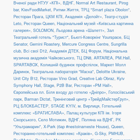
Вченої ради НТУУ «КПІ»
,
ВДНГ
,
Normal Art Restaurant
,
Pirog
bar
,
KievFoodMarket
,
Ритми Життя
,
ТРЦ "Smart plaza Obolon"
,
Ресторан Прага
,
ЦКМ КПІ
,
Академія «Делойт»
,
Театр-студія
Leto
,
Ресторан Queen
,
Національний музей «Київська картинна
галерея»
,
SOLOMON
,
Льодова арена «Шалетт»
,
Зал
Театральний готель "Турист"
,
Бьюті-Коворкінг Yourspace
,
БЦ
Senator
,
Gemini Roastery
,
Mercure Congress Centre
,
Sungrilla
club
,
Всі свої D12
,
Академія ДТЕК
,
БЦ Форум
,
Національна
музична академія Чайковського
,
ТЦ DN8
,
ARTAREA
,
PM.Hall
,
SPARTABOX
,
Колишній будинок профспілок
,
Маркет Молл
Даринок
,
Театральна лабораторія "Маска"
,
Deloitte Ukraine
,
Unit City B12
,
Ресторан Vino Grad
,
Creative Lab Obraz
,
Kyiv
Symphony Hall
,
Stage
,
P2B Bar
,
Ресторан «PM Hall»
,
Європейська пл. Біля входу до готелю «Дніпро»
,
Голосіївський
парк
,
Barman Dictat
,
Тренінговий центр «ТрейдМайстерГруп»
,
РЦ БЛОКБАСТЕР
,
STAGE KYIV
,
м. Вирлиця
,
Готельний
комплекс «БРАТИСЛАВА»
,
Палац культури КПІ ім. Ігоря
Сікорського
,
Село Мотижин
,
ВДНГ, Поляна на ВДНГ
,
РК
"Ультрамарин"
,
X-Park (бар #nestoinameste House)
,
Queen
,
Ресторанно-готельний комплекс «Краків»
,
G-Sky
,
PMHUB
,