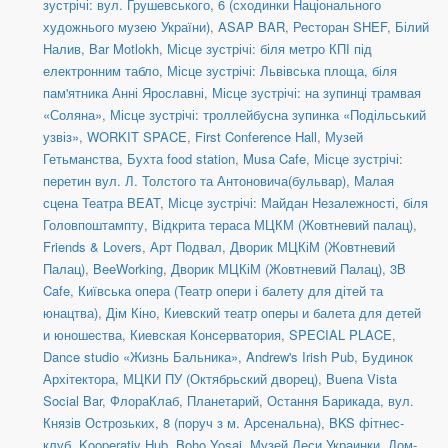
зустрічі: вул. Грушевського, 6 (сходинки Національного
художнього музею України)
,
ASAP BAR
,
Ресторан SHEF
,
Білий
Налив
,
Bar Motlokh
,
Місце зустрічі: біля метро КПІ під
електронним табло
,
Місце зустрічі: Львівська площа, біля
пам'ятника Анні Ярославні
,
Місце зустрічі: на зупинці трамвая
«Соляна»
,
Місце зустрічі: троллейбусна зупинка «Подільський
узвіз»
,
WORKIT SPACE
,
First Conference Hall
,
Музей
Гетьманства
,
Бухта food station
,
Musa Cafe
,
Місце зустрічі:
перетин вул. Л. Толстого та Антоновича(бульвар)
,
Малая
сцена Театра BEAT
,
Місце зустрічі: Майдан Незалежності, біля
Головпоштампту
,
Відкрита тераса МЦКМ (Жовтневий палац)
,
Friends & Lovers
,
Арт Подвал
,
Дворик МЦКіМ (Жовтневий
Палац)
,
BeeWorking
,
Дворик МЦКіМ (Жовтневий Палац)
,
3B
Cafe
,
Київська опера (Театр опери і балету для дітей та
юнацтва)
,
Дім Кіно
,
Киевский театр оперы и балета для детей
и юношества
,
Киевская Консерватория
,
SPECIAL PLACE
,
Dance studio «Жизнь Бальника»
,
Andrew's Irish Pub
,
Будинок
Архітектора
,
МЦКИ ПУ (Октябрьский дворец)
,
Buena Vista
Social Bar
,
ФлораКлаб
,
Планетарий
,
Остання Барикада
,
вул.
Князів Острозьких, 8 (поруч з м. Арсенальна)
,
BKS фітнес-
клуб
,
Kooperativ Hub
,
Boho Yosai
,
Музей Леси Украинки
,
Дом-