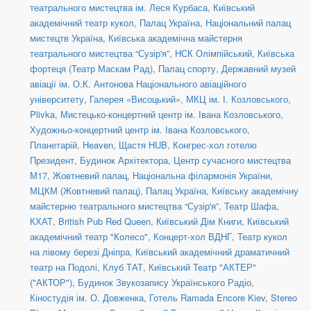
театрального мистецтва ім. Леся Курбаса
,
Київський
академічний театр кукол
,
Палац Україна
,
Національний палац
мистецтв Україна
,
Київська академічна майстерня
театрального мистецтва “Сузір'я”
,
НСК Олімпійський
,
Київська
фортеця (Театр Маскам Рад)
,
Палац спорту
,
Державний музей
авіації ім. О.К. Антонова Національного авіаційного
університету
,
Галерея «Висоцький»
,
МКЦ ім. І. Козловського
,
Plivka
,
Мистецько-концертний центр ім. Івана Козловського
,
Художньо-концертний центр ім. Івана Козловського
,
Планетарій
,
Heaven
,
Щастя HUB
,
Конгрес-хол готелю
Президент
,
Будинок Архітектора
,
Центр сучасного мистецтва
М17
,
Жовтневий палац
,
Національна філармонія України
,
МЦКМ (Жовтневий палац)
,
Палац Україна
,
Київську академічну
майстерню театрального мистецтва “Сузір'я”
,
Театр Шафа
,
КХАТ
,
British Pub Red Queen
,
Київський Дім Книги
,
Київський
академічний театр "Колесо"
,
Концерт-хол ВДНГ
,
Театр кукол
на лівому березі Дніпра
,
Київський академічний драматичний
театр на Подолі
,
Клуб ТАТ
,
Київський Театр "АКТЕР"
("АКТОР")
,
Будинок Звукозапису Українського Радіо
,
Кіностудія ім. О. Довженка
,
Готель Ramada Encore Kiev
,
Stereo