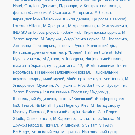
Hotel
,
Стадіон "Динамо"
,
Гідропарк
,
М Контрактова площа,
фонтан «Самсон»
,
М Осокорки
,
М Теремки
,
М Лісова
,
перевулок Михайлівський, 8 (біля дерева, що росте з забору)
,
Готель «Hilton»
,
М Хрещатик
,
М Арсенальна
,
м. Житомирська
,
INDIGO ambitious project
,
Fedoriv Hub
,
Кирилівська церква
,
М
Золоті ворота
,
М Видубичі
,
Андріївська церква
,
М Шулявська
,
Арт-завод Платформа.
,
Готель «Русь»
,
Український дім
,
Київський драматичний театр "Браво"
,
Fairmont Grand Hotel
Kyiv_312 місць
,
М Дніпро
,
М Іпподром
,
Національний палац
мистецтв Україна
,
вул. Десятинна, 12
,
БК «Більшовик»
,
БК ім.
Корольова
,
Південний залізничний вокзал
,
Національний
науково-природничий музей
,
Майстер-клас (вул. Бастіонна)
,
М
Університет
,
Музей ім. А. Пушкіна
,
President Hotel
,
Зустріч: м.
Золоті Ворота (біля пам'ятника Ярославу Мудрому).
,
Шоколадний будиночок
,
Готель "Козацький" (Конференц-зал
№3. Театр)
,
Nivki-hall
,
Hyatt Regency Kiev
,
М Палац спорту
,
Музей у Пирогові
,
Ботанічний сад ім. Фоміна
,
G13 Project
Studio
,
Співоче поле
,
М Харківська
,
ст. м. Голосіївська
,
М
Дружби народів
,
Причал
,
М Мінська
,
SKY family PARK
,
BelEtage
,
Ботанічний сад ім. Гришка
,
Національний центр