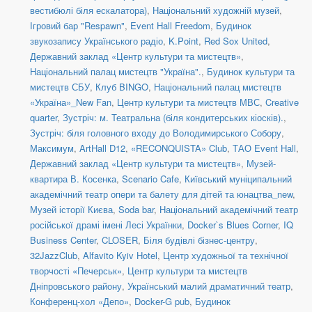
вестибюлі біля ескалатора)
,
Національний художній музей
,
Ігровий бар "Respawn"
,
Event Hall Freedom
,
Будинок
звукозапису Українського радіо
,
K.Point
,
Red Sox United
,
Державний заклад «Центр культури та мистецтв»
,
Національний палац мистецтв "Україна".
,
Будинок культури та
мистецтв СБУ
,
Клуб BINGO
,
Національний палац мистецтв
«Україна»_New Fan
,
Центр культури та мистецтв МВС
,
Creative
quarter
,
Зустріч: м. Театральна (біля кондитерських кіосків).
,
Зустріч: біля головного входу до Володимирського Собору
,
Максимум
,
ArtHall D12
,
«RECONQUISTA» Club
,
ТАО Event Hall
,
Державний заклад «Центр культури та мистецтв»
,
Музей-
квартира В. Косенка
,
Scenario Cafe
,
Київський муніципальний
академічний театр опери та балету для дітей та юнацтва_new
,
Музей історії Києва
,
Soda bar
,
Національний академічний театр
російської драмі імені Лесі Українки
,
Docker`s Blues Corner
,
IQ
Business Center
,
CLOSER
,
Біля будівлі бізнес-центру
,
32JazzClub
,
Alfavito Kyiv Hotel
,
Центр художньої та технічної
творчості «Печерськ»
,
Центр культури та мистецтв
Дніпровського району
,
Український малий драматичний театр
,
Конференц-хол «Депо»
,
Docker-G pub
,
Будинок