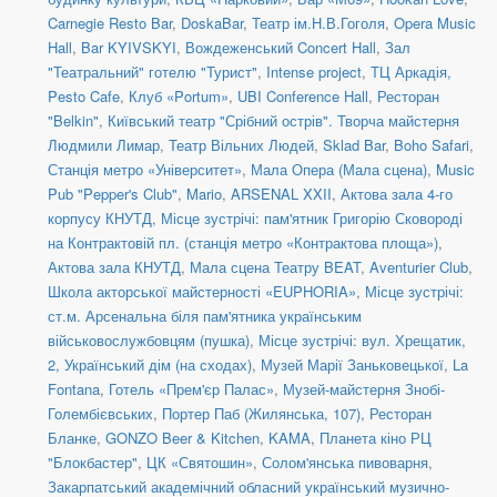
Carnegie Resto Bar
,
DoskaBar
,
Театр ім.Н.В.Гоголя
,
Opera Music
Hall
,
Bar KYIVSKYI
,
Вождеженський Concert Hall
,
Зал
"Театральний" готелю "Турист"
,
Intense project
,
ТЦ Аркадія,
Pesto Cafe
,
Клуб «Portum»
,
UBI Conference Hall
,
Ресторан
"Belkin"
,
Київський театр "Срібний острів". Творча майстерня
Людмили Лимар
,
Театр Вільних Людей
,
Sklad Bar
,
Boho Safari
,
Станція метро «Університет»
,
Мала Опера (Мала сцена)
,
Music
Pub "Pepper's Club"
,
Mario
,
ARSENAL XXII
,
Актова зала 4-го
корпусу КНУТД
,
Місце зустрічі: пам'ятник Григорію Сковороді
на Контрактовій пл. (станція метро «Контрактова площа»)
,
Актова зала КНУТД
,
Мала сцена Театру BEAT
,
Aventurier Club
,
Школа акторської майстерності «EUPHORIA»
,
Місце зустрічі:
ст.м. Арсенальна біля пам'ятника українським
військовослужбовцям (пушка)
,
Місце зустрічі: вул. Хрещатик,
2, Український дім (на сходах)
,
Музей Марії Заньковецької
,
La
Fontana
,
Готель «Прем'єр Палас»
,
Музей-майстерня Знобі-
Голембієвських
,
Портер Паб (Жилянська, 107)
,
Ресторан
Бланке
,
GONZO Beer & Kitchen
,
KAMA
,
Планета кіно РЦ
"Блокбастер"
,
ЦК «Святошин»
,
Солом'янська пивоварня
,
Закарпатський академічний обласний український музично-