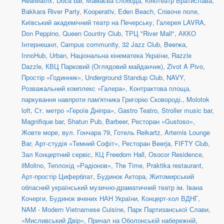
RealMatrix
,
Doca bar
,
Мамаєва слобода
,
Кінотеатр Братислава
,
Bakkara River Party
,
Kooperativ
,
Eden Beach
,
Співоче поле
,
Київський академічний театр на Печерську
,
Галерея LAVRA
,
Don Peppino
,
Queen Country Club
,
ТРЦ "River Mall"
,
АККО
Інтернешнл
,
Campus community
,
32 Jazz Club
,
Beerжа
,
InnoHub
,
Urban
,
Національна кінематека України
,
Razzle
Dazzle
,
КВЦ Парковий (Оглядовий майданчик)
,
Zivot A Pivo
,
Простір «Годинник»
,
Underground Standup Club
,
NAVY
,
Розважальний комплекс «Галера»
,
Контрактова площа,
паркування навпроти пам'ятника Григорію Сковороді.
,
Molotok
loft
,
Ст. метро «Героїв Дніпра»
,
Gastro Teatro
,
Stroller music bar
,
Magnifique bar
,
Shatun Pub
,
Barbeer
,
Ресторан «Gustoso»
,
Жовте море
,
вул. Гончара 79
,
Готель Reikartz
,
Artemis Lounge
Bar
,
Арт-студія «Темний Софіт»
,
Ресторан Beerja
,
FIFTY Club
,
Зал Концертний сервіс
,
КЦ Freedom Hall
,
Osocor Residence
,
ilMolino
,
Теплохід «Радіонов»
,
The Time
,
Praktika restaurant
,
Арт-простір Циферблат
,
Будинок Актора
,
Житомирський
обласний український музично-драматичний театр ім. Івана
Кочерги
,
Будинок вчених НАН України
,
Концерт-хол ВДНГ
,
NAM - Modern Vietnamese Cuisine
,
Парк Партизанської Слави,
«Мисливський Двір»
,
Причал на Оболонській набережній,