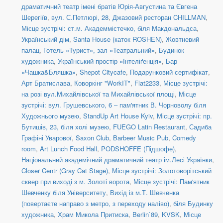
драматичний театр імені братів Юрія-Августина та Євгена
Шерегіїв
,
вул. С.Петлюрі, 28
,
Джазовий ресторан CHILLMAN
,
Місце зустрічі: ст.м. Академмістечко, біля Макдональдса
,
Український дім
,
Santa House (каток ROSHEN)
,
Жовтневий
палац
,
Готель «Турист», зал «Театральний»
,
Будинок
художника
,
Український простір «Інтеліґенція»
,
Бар
«Чашка&Бляшка»
,
Shepot Citycafe
,
Подарунковий сертифікат
,
Арт Братислава
,
Коворкінг "WorkIT"
,
Flat2233
,
Місце зустрічі:
на розі вул.Михайлівської та Михайлівської площі
,
Місце
зустрічі: вул. Грушевського, 6 – пам'ятник В. Чорноволу біля
Художнього музею
,
StandUp Art House Kyiv
,
Місце зустрічі: пр.
Бутишів, 23, біля холі музею
,
FUEGO Latin Restaurant
,
Садиба
Графіні Уварової
,
Saxon Club
,
Barbeer Music Pub
,
Comedy
room
,
Art Lunch Food Hall
,
PODSHOFFE (Підшофе)
,
Національний академічний драматичний театр ім.Лесі Українки
,
Closer Centr (Gray Cat Stage)
,
Місце зустрічі: Золотоворітський
сквер при виході з м. Золоті ворота
,
Місце зустрічі: Пам'ятник
Шевченку біля Університету
,
Вихід із м.Т. Шевченка
(повертаєте направо з метро, з переходу наліво)
,
біля Будинку
художника
,
Храм Микола Притиска
,
Berlin`89
,
KVSK
,
Місце