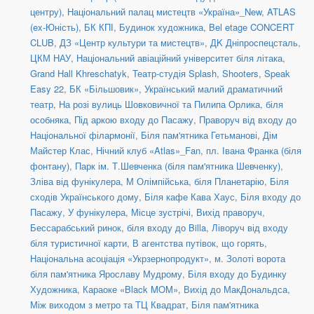
центру)
,
Національний палац мистецтв «Україна»_New
,
ATLAS
(ex-Юність)
,
БК КПІ
,
Будинок художника
,
Bel etage CONCERT
CLUB
,
ДЗ «Центр культури та мистецтв»
,
ДK Дніпроспецсталь
,
ЦКМ НАУ
,
Національний авіаційний університет біля літака
,
Grand Hall Khreschatyk
,
Театр-студія Splash
,
Shooters, Speak
Easy 22
,
БК «Більшовик»
,
Український малий драматичний
театр
,
На розі вулиць Шовковичної та Пилипа Орлика, біля
особняка
,
Під аркою входу до Пасажу
,
Праворуч від входу до
Національної філармонії
,
Біля пам'ятника Гетьманові
,
Дім
Майстер Клас
,
Нічний клуб «Atlas»_Fan
,
пл. Івана Франка (біля
фонтану)
,
Парк ім. Т.Шевченка (біля пам'ятника Шевченку)
,
Зліва від фунікулера
,
М Олімпійська, біля Планетарію
,
Біля
сходів Українського дому
,
Біля кафе Кава Хаус
,
Біля входу до
Пасажу
,
У фунікулера
,
Місце зустрічі
,
Вихід праворуч
,
Бессарабський ринок, біля входу до Billa
,
Ліворуч від входу
біля туристичної карти
,
В агентства путівок, що горять
,
Національна асоціація «Укрзернопродукт»
,
м. Золоті ворота
біля пам'ятника Ярославу Мудрому
,
Біля входу до Будинку
Художника
,
Караоке «Black MOM»
,
Вихід до МакДональдса
,
Між виходом з метро та ТЦ Квадрат
,
Біля пам'ятника