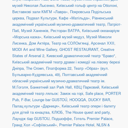
музей Николая Лысенко
,
Київський гольф центр на Оболоні
,
Виставкові зали КМГМ «Лавра»
,
Покровська Подільська
церква
,
Подвал Культури
,
Кафе «Матільда»
,
Рівненський
академічний український музично-драматичний театр
,
Патріот-
Паб
,
Музей Ханенків
,
Ресторан ВАТРА
,
Київський океанаріум
«Морська казка»
,
Київський музей медуз
,
Музей Миколи
Лисенка
,
Дом Актёра
,
Театр на СОЛОм‘янці
,
Арсенал ХХІІ
,
MODI Art and Wine Gallery
,
GHOST RESTAURANT
,
Creative
States of Arsenal 2
,
Киевский драматический театр "Браво"
,
Київський академічний театр драми і комедії на лівому березі
Дніпра
,
The Crown
,
Платформа 22
,
Театр «Образ» (вул.
Бульварно-Кудрявська, 49)
,
Полтавський академічний
обласний український музично-драматичний театр ім.
М.Гоголя
,
Банкетний зал Park Hall, КВЦ Парковий
,
Київський
академічний театр ляльок: Замок на горі
,
Safe place
,
PORTER
Pub
,
F-Bar
,
Lounge bar GUSTOÚ
,
HOOQQA
,
DUCKY BAR
,
Палац культури «Дарниця»
,
Київський театр опери і балету
для дітей та юнацтва
,
КЛЮБ
,
The House quest and party
,
Лаундж бар GUSTOU
,
Подшоффе
,
Готель Premier Palace,
Гранд Хол «Софіївський»
,
Premier Palace Hotel
,
NLSN &