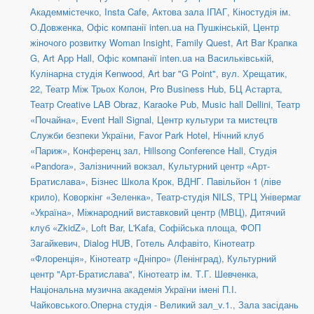
Академмістечко
,
Insta Cafe
,
Актова зала ІПАГ
,
Кіностудія ім.
О.Довженка
,
Офіс компанії inten.ua на Пушкінській
,
Центр
жіночого розвитку Woman Insight
,
Family Quest
,
Art Bar Крапка
G
,
Art App Hall
,
Офіс компанії inten.ua на Васильківській
,
Кулінарна студія Kenwood
,
Art bar "G Point"
,
вул. Хрещатик,
22
,
Театр Між Трьох Колон
,
Pro Business Hub
,
БЦ Астарта
,
Театр Creative LAB Obraz
,
Karaoke Pub
,
Music hall Dellini
,
Театр
«Почайна»
,
Event Hall Signal
,
Центр культури та мистецтв
Служби безпеки України
,
Favor Park Hotel
,
Нічний клуб
«Париж»
,
Конференц зал
,
Hillsong Conference Hall
,
Студія
«Pandora»
,
Залізничний вокзал
,
Культурний центр «Арт-
Братислава»
,
Бізнес Школа Крок
,
ВДНГ. Павільйон 1 (ліве
крило)
,
Коворкінг «Зеленка»
,
Театр-студія NILS
,
ТРЦ Універмаг
«Україна»
,
Міжнародний виставковий центр (МВЦ)
,
Дитячий
клуб «ZkidZ»
,
Loft Bar
,
L'Kafa
,
Софійська площа
,
ФОП
Загайкевич
,
Dialog HUB
,
Готель Алфавіто
,
Кінотеатр
«Флоренція»
,
Кінотеатр «Дніпро» (Ленінград)
,
Культурний
центр "Арт-Братислава"
,
Кінотеатр ім. Т.Г. Шевченка
,
Національна музична академія України імені П.І.
Чайковського.Оперна студія - Великий зал_v.1.
,
Зала засідань