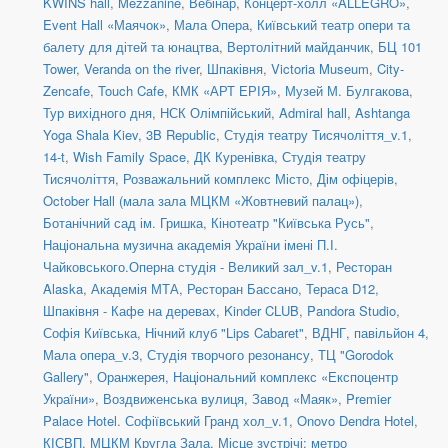
KWINS hall
,
Mezzanine
,
Вебінар
,
Концерт-холл «ALLEGRO»
,
Event Hall «Маячок»
,
Мала Опера
,
Київський театр опери та
балету для дітей та юнацтва
,
Вертолітний майданчик
,
БЦ 101
Tower
,
Veranda on the river
,
Шпаківня
,
Victoria Museum
,
City-
Zencafe
,
Touch Cafe
,
КМК «АРТ ЕРІЯ»
,
Музей М. Булгакова
,
Тур вихідного дня
,
НСК Олімпійський
,
Admiral hall
,
Ashtanga
Yoga Shala Kiev
,
3B Republic
,
Студія театру Тисячоліття_v.1
,
14-t
,
Wish Family Space
,
ДК Куренівка
,
Студія театру
Тисячоліття
,
Розважальний комплекс Місто
,
Дім офіцерів
,
October Hall (мала зала МЦКМ «Жовтневий палац»)
,
Ботанічний сад ім. Гришка
,
Кінотеатр "Київська Русь"
,
Національна музична академія України імені П.І.
Чайковського.Оперна студія - Великий зал_v.1
,
Ресторан
Alaska
,
Академія МТА
,
Ресторан Бассано
,
Тераса D12
,
Шпаківня - Кафе на деревах
,
Kinder CLUB
,
Pandora Studio
,
Софія Київська
,
Нічний клуб "Lips Cabaret"
,
ВДНГ, павільйон 4
,
Мала опера_v.3
,
Студія творчого резонансу
,
ТЦ "Gorodok
Gallery"
,
Оранжерея, Національний комплекс «Експоцентр
України»
,
Воздвиженська вулиця
,
Завод «Маяк»
,
Premier
Palace Hotel. Софіївський Гранд хол_v.1
,
Onovo Dendra Hotel
,
КІСВП
,
МЦКМ Кругла Зала
,
Місце зустрічі: метро