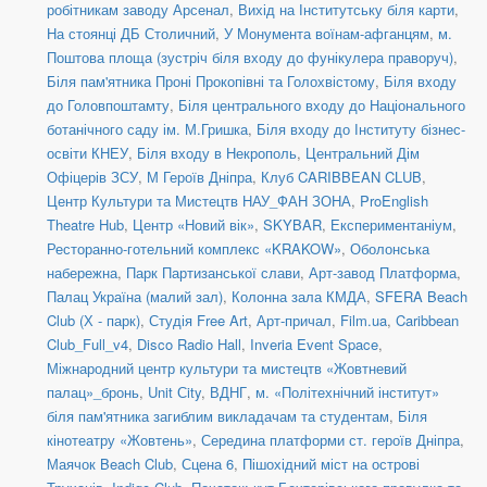
робітникам заводу Арсенал
,
Вихід на Інститутську біля карти
,
На стоянці ДБ Столичний
,
У Монумента воїнам-афганцям
,
м.
Поштова площа (зустріч біля входу до фунікулера праворуч)
,
Біля пам'ятника Проні Прокопівні та Голохвістому
,
Біля входу
до Головпоштамту
,
Біля центрального входу до Національного
ботанічного саду ім. М.Гришка
,
Біля входу до Інституту бізнес-
освіти КНЕУ
,
Біля входу в Некрополь
,
Центральний Дім
Офіцерів ЗСУ
,
М Героїв Дніпра
,
Клуб CARIBBEAN CLUB
,
Центр Культури та Мистецтв НАУ_ФАН ЗОНА
,
ProEnglish
Theatre Hub
,
Центр «Новий вік»
,
SKYBAR
,
Експериментаніум
,
Ресторанно-готельний комплекс «KRAKOW»
,
Оболонська
набережна
,
Парк Партизанської слави
,
Арт-завод Платформа
,
Палац Україна (малий зал)
,
Колонна зала КМДА
,
SFERA Beach
Club (Х - парк)
,
Студія Free Art
,
Арт-причал
,
Film.ua
,
Caribbean
Club_Full_v4
,
Disco Radio Hall
,
Inveria Event Space
,
Міжнародний центр культури та мистецтв «Жовтневий
палац»_бронь
,
Unit Сity
,
ВДНГ
,
м. «Політехнічний інститут»
біля пам'ятника загиблим викладачам та студентам
,
Біля
кінотеатру «Жовтень»
,
Середина платформи ст. героїв Дніпра
,
Маячок Beach Club
,
Сцена 6
,
Пішохідний міст на острові