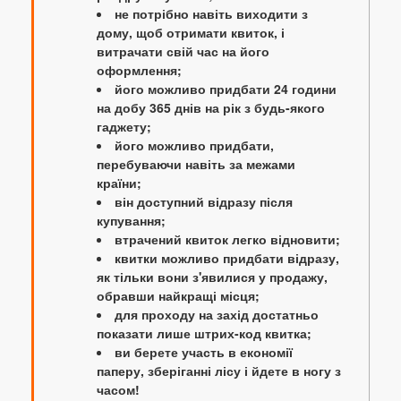
не потрібно навіть виходити з
дому, щоб отримати квиток, і
витрачати свій час на його
оформлення;
його можливо придбати 24 години
на добу 365 днів на рік з будь-якого
гаджету;
його можливо придбати,
перебуваючи навіть за межами
країни;
він доступний відразу після
купування;
втрачений квиток легко відновити;
квитки можливо придбати відразу,
як тільки вони з'явилися у продажу,
обравши найкращі місця;
для проходу на захід достатньо
показати лише штрих-код квитка;
ви берете участь в економії
паперу, зберіганні лісу і йдете в ногу з
часом!