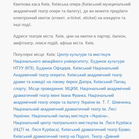
Квиткова каса Київ, Київська опера (Київський муніципальний
академічний театр опери та балету), де ви можете придбати
електронний квиток (етикет, e-ticket, eticket) на концерти та
інші події.
Адреси театрів міста Київ, ціни на квитки в партер, балкон,
амфітеатр, описи подій, афіша міста Київ.
Популярні місця Київ:
Центр культури та мистецтв
Національного авіаційного університету
,
Будинок культури
НТУУ (КПІ)
,
Будинок Офіцерів
,
Київський Національний
Академічний театр оперети
,
Київський академічний театр
драми та комедії на лівому березі Дніпра
,
Київський Палац
спорту
,
Місце проведення: МЦКМ
,
Національний академічний
драматичний театр імені Івана Франка
,
Національний
академічний театр опери та балету України ім. Т. Г. Шевченка
,
Національний академічний драматичний театр ім. Лесі
Українки
,
Національний палац мистецтв «Україна»
,
Національний центр театрального мистецтва ім. Леся Курбаса
(НЦТІ ім. Леся Курбаса)
,
Київський драматичний театр Браво
,
Київський драматичний театр на Подолі
,
Театр «Дивний