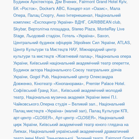
Будинок Архітектора
,
Дім Вчених
,
Fairmont Grand Hotel Kyiv
,
БК «Росток»
,
Docker's ABC
,
Концерт-хол «Оазис»
,
Мала
Опера
,
Палац Спорту
,
Акко Інтернешенал
,
Національний
комплекс «Експоцентр України» ВДНГ
,
CARIBBEAN club
,
Skybar
,
Вертолітна площадка
,
Stereo Plaza
,
MonteRay Live
Stage
,
Льодовий стадіон
,
Готель «Україна»
,
Saxon
,
Центральний будинок офіцерів Збройних Сил України
,
ATLAS
,
Центр Культури та Мистецтв НАУ
,
Міжнародний центр
культури та мистецтв «Жовтневий палац»
,
Національна опера
України
,
Київський національний академічний театр оперетти
,
Будинок актора Національного Союзу театральних діячів
України
,
Gogol Pub
,
Національний центр Олександра
Довженко
,
Кінотеатр «Кінопанорама»
,
Premier Palace Hotel.
Софіївський Гранд Хол.
,
Київський академічний молодий
театр
,
Національна музична академія України імені П.І.
Чайковського.Оперна студія – Великий зал.
,
Національний
Палац мистецтв «Україна» (малий зал)
,
Палац Культури КПІ
,
арт-центр «CLOSER»
,
Арт-центр «CLOSER»
,
Національний
цирк України
,
Київський академічний театр юного глядача на
Липках
,
Національний український академічний драматичний
театр імені Марії Заньковецької
,
Зелений театр
,
Fairmont Grand