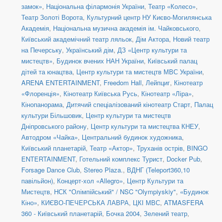
замок»
,
Національна філармонія України
,
Театр «Колесо»
,
Театр Золоті Ворота
,
Культурний центр НУ Києво-Могилянська
Академія
,
Національна музична академія ім. Чайковського
,
Київський академічний театр ляльок
,
Дім Актора
,
Новий театр
на Печерську
,
Український дім
,
ДЗ «Центр культури та
мистецтв»
,
Будинок вчених НАН України
,
Київський палац
дітей та юнацтва
,
Центр культури та мистецтв МВС України
,
ARENA ENTERTAINMENT
,
Freedom Hall
,
Лейпциг
,
Кінотеатр
«Флоренція»
,
Кінотеатр Київська Русь
,
Кінотеатр «Ліра»
,
Кінопанорама
,
Дитячий спеціалізований кінотеатр Старт
,
Палац
культури Більшовик
,
Центр культури та мистецтв
Дніпровського району
,
Центр культури та мистецтва КНЕУ
,
Автодром «Чайка»
,
Центральний будинок художника
,
Київський планетарій
,
Театр «Актор»
,
Труханів острів
,
BINGO
ENTERTAINMENT
,
Готельний комплекс Турист
,
Docker Pub
,
Forsage Dance Club
,
Stereo Plaza.
,
ВДНГ (Teleport360,10
павільйон)
,
Концерт-хол «Allegro»
,
Центр Культури та
Мистецтв
,
НСК "Олімпійський" / NSC "Olympiyskiy"
,
«Будинок
Кіно»
,
КИЄВО-ПЕЧЕРСЬКА ЛАВРА
,
ЦКІ МВС
,
ATMASFERA
360 - Київський планетарій
,
Бочка 2004
,
Зелений театр
,