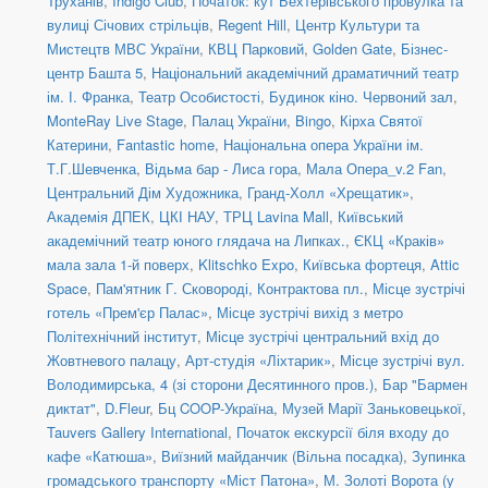
Труханів
,
Indigo Club
,
Початок: кут Бехтерівського провулка та
вулиці Січових стрільців
,
Regent Hill
,
Центр Культури та
Мистецтв МВС України
,
КВЦ Парковий
,
Golden Gate
,
Бізнес-
центр Башта 5
,
Національний академічний драматичний театр
ім. І. Франка
,
Театр Особистості
,
Будинок кіно. Червоний зал
,
MonteRay Live Stage
,
Палац України
,
Bingo
,
Кірха Святої
Катерини
,
Fantastic home
,
Національна опера України ім.
Т.Г.Шевченка
,
Відьма бар - Лиса гора
,
Мала Опера_v.2 Fan
,
Центральний Дім Художника
,
Гранд-Холл «Хрещатик»
,
Академія ДПЕК
,
ЦКІ НАУ
,
ТРЦ Lavina Mall
,
Київський
академічний театр юного глядача на Липках.
,
ЄКЦ «Краків»
мала зала 1-й поверх
,
Klitschko Expo
,
Київська фортеця
,
Attic
Space
,
Пам'ятник Г. Сковороді, Контрактова пл.
,
Місце зустрічі
готель «Прем'єр Палас»
,
Місце зустрічі вихід з метро
Політехнічний інститут
,
Місце зустрічі центральний вхід до
Жовтневого палацу
,
Арт-студія «Ліхтарик»
,
Місце зустрічі вул.
Володимирська, 4 (зі сторони Десятинного пров.)
,
Бар "Бармен
диктат"
,
D.Fleur
,
Бц COOP-Україна
,
Музей Марії Заньковецької
,
Tauvers Gallery International
,
Початок екскурсії біля входу до
кафе «Катюша»
,
Виїзний майданчик (Вільна посадка)
,
Зупинка
громадського транспорту «Міст Патона»
,
М. Золоті Ворота (у