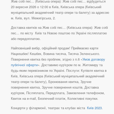
Жив собі пес... (Київська опера): Жив собі пес... відбудеться
20 вересня 2026 о 12:00 в Київ, Київська опера (Київський
муніципальний академічний театр опери та балету) за адресою
м. Київ, вул. Межигірська, 2.
Доставка квитків на Жив собі пес... (Київська опера): Жив собі
пес... по місту Київ та Новою поштою по Україні післяплатою
або передоплатою.
Найповніший вибір, офіційний продаж! Приймаємо карти
Нацкешбек! Кешбек, Вовина тисяча, Тисяча Зеленського.
Повернення квитка без проблем, згідно з п.6 «
Умов договору
публічної оферти
». Доставимо кур'єром по м. Житомиру та
будь-яким перевізником по Україні. Послуги: Купівля квитка в
Київ, Київська опера (Київський муніципальний академічний
театр опери та балету), Бронювання квитка, Зручне
повернення квитка, Зручне повернення коштів, Доставка
кур'єром, Післяплата, Передплата, Замовлення телефоном,
Квиток на e-mail, Безпечний платіж, Колективні покупки.
Концерти у філармонії, театрах та клубах міста
Київ 2023
.