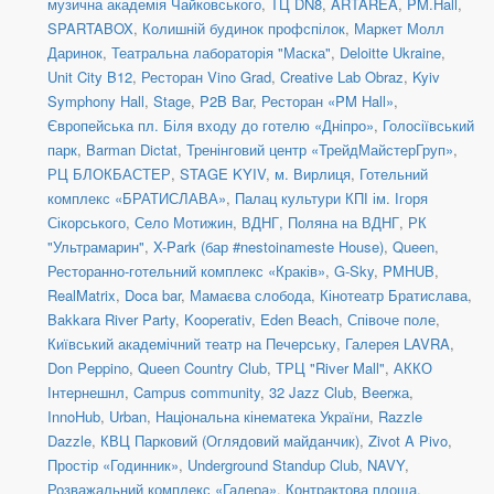
музична академія Чайковського
,
ТЦ DN8
,
ARTAREA
,
PM.Hall
,
SPARTABOX
,
Колишній будинок профспілок
,
Маркет Молл
Даринок
,
Театральна лабораторія "Маска"
,
Deloitte Ukraine
,
Unit City B12
,
Ресторан Vino Grad
,
Creative Lab Obraz
,
Kyiv
Symphony Hall
,
Stage
,
P2B Bar
,
Ресторан «PM Hall»
,
Європейська пл. Біля входу до готелю «Дніпро»
,
Голосіївський
парк
,
Barman Dictat
,
Тренінговий центр «ТрейдМайстерГруп»
,
РЦ БЛОКБАСТЕР
,
STAGE KYIV
,
м. Вирлиця
,
Готельний
комплекс «БРАТИСЛАВА»
,
Палац культури КПІ ім. Ігоря
Сікорського
,
Село Мотижин
,
ВДНГ, Поляна на ВДНГ
,
РК
"Ультрамарин"
,
X-Park (бар #nestoinameste House)
,
Queen
,
Ресторанно-готельний комплекс «Краків»
,
G-Sky
,
PMHUB
,
RealMatrix
,
Doca bar
,
Мамаєва слобода
,
Кінотеатр Братислава
,
Bakkara River Party
,
Kooperativ
,
Eden Beach
,
Співоче поле
,
Київський академічний театр на Печерську
,
Галерея LAVRA
,
Don Peppino
,
Queen Country Club
,
ТРЦ "River Mall"
,
АККО
Інтернешнл
,
Campus community
,
32 Jazz Club
,
Beerжа
,
InnoHub
,
Urban
,
Національна кінематека України
,
Razzle
Dazzle
,
КВЦ Парковий (Оглядовий майданчик)
,
Zivot A Pivo
,
Простір «Годинник»
,
Underground Standup Club
,
NAVY
,
Розважальний комплекс «Галера»
,
Контрактова площа,