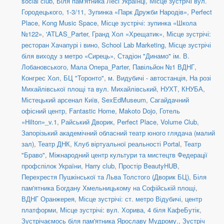
social сlub
,
Біля пам'ятника Лесі Українці
,
Місце зустрічі вул.
Городецького, 1-3/11
,
Зупинка «Парк Дружби Народів»
,
Perfect
Place
,
Kong Music Space
,
Місце зустрічі: зупинка «Школа
№122»
,
'ATLAS_Parter
,
Гранд Хол «Хрещатик»
,
Місце зустрічі:
ресторан Хачапурі і вино
,
School Lab Marketing
,
Місце зустрічі
біля виходу з метро «Сирець»
,
Стадіон "Динамо" ім. В.
Лобановського
,
Мала Опера_Parter
,
Павільйон №1 ВДНГ
,
Конгрес Хол
,
БЦ "Торонто"
,
м. Видубичі - автостанція
,
На розі
Михайлівської площі та вул. Михайлівський
,
НУХТ
,
КНУБА
,
Містецький арсенал Київ
,
SexEdMuseum
,
Сагайдачний
офісний центр
,
Fantastic Home
,
Makoto Dojo
,
Готель
«Hilton»_v.1
,
Райський Дворик
,
Perfect Place
,
Volume Club
,
Запорізький академічний обласний театр юного глядача (малий
зал)
,
Театр ДНК
,
Клуб віртуальної реальності Portal
,
Театр
"Браво"
,
Міжнародний центр культури та мистецтв Федерації
профспілок України
,
Harry club
,
Простір BeautyHUB
,
Перехрестя Пушкінської та Льва Толстого (Дворик БЦ)
,
Біля
пам'ятника Богдану Хмельницькому на Софійській площі
,
ВДНГ Оранжерея
,
Місце зустрічі: ст. метро Відубичі, центр
платформи
,
Місце зустрічі: вул. Хорива, 4 біля КафеБутік
,
Зустрічаємось біля пам'ятника Ярославу Мудрому.
,
Зустріч