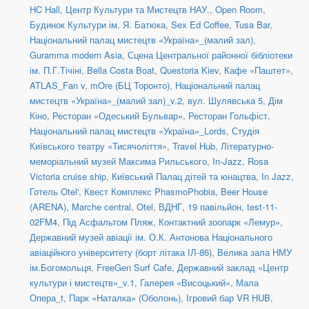
HC Hall
,
Центр Культури та Мистецтв НАУ.
,
Open Room
,
Будинок Культури ім. Я. Батюка
,
Sex Ed Coffee
,
Tusa Bar
,
Національний палац мистецтв «Україна»_(малий зал)
,
Guramma modern Asia
,
Сцена Центральної районної бібліотеки
ім. П.Г.Тічіні
,
Bella Costa Boat
,
Questoria Kiev
,
Кафе «Паштет»
,
ATLAS_Fan v
,
mOre (БЦ Торонто)
,
Національний палац
мистецтв «Україна»_(малий зал)_v.2
,
вул. Шулявська 5
,
Дім
Кіно
,
Ресторан «Одеський Бульвар»
,
Ресторан Гольфіст
,
Національний палац мистецтв «Україна»_Lords
,
Студія
Київського театру «Тисячоліття»
,
Travel Hub
,
Літературно-
меморіальний музей Максима Рильського
,
In-Jazz
,
Rosa
Victoria cruise ship
,
Київський Палац дітей та юнацтва
,
In Jazz
,
Готель Otel'
,
Квест Комплекс PhasmoPhobia
,
Beer House
(ARENA)
,
Marche central
,
Otel
,
ВДНГ, 19 павільйон
,
test-11-
02FM4
,
Під Асфальтом Пляж
,
Контактний зоопарк «Лемур»
,
Державний музей авіації ім. О.К. Антонова Національного
авіаційного університету (борт літака ІЛ-86)
,
Велика зала НМУ
ім.Богомольця
,
FreeGen Surf Cafe
,
Державний заклад «Центр
культури і мистецтв»_v.1
,
Галерея «Висоцький»
,
Мала
Опера_t
,
Парк «Наталка» (Оболонь)
,
Ігровий бар VR HUB
,