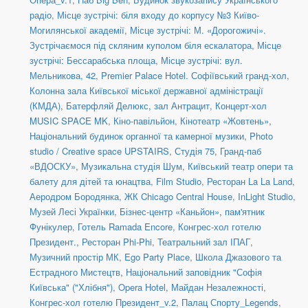
радіо
,
Місце зустрічі: біля входу до корпусу №3 Київо-
Могилянської академії
,
Місце зустрічі: М. «Дорогожичі».
Зустрічаємося під скляним куполом біля ескалатора
,
Місце
зустрічі: Бессарабська площа
,
Місце зустрічі: вул.
Мельникова, 42
,
Premier Palace Hotel. Софіївський гранд-хол
,
Колонна зала Київської міської державної адміністрації
(КМДА)
,
Батерфляй Делюкс, зал Антрацит
,
Концерт-хол
MUSIC SPACE MK
,
Кіно-павільйон
,
Кінотеатр «Жовтень»
,
Національний будинок органної та камерної музики
,
Photo
studio / Creative space UPSTAIRS
,
Студія 75
,
Гранд-паб
«ВДОСКУ»
,
Музикальна студія Шум
,
Київський театр опери та
балету для дітей та юнацтва
,
Film Studio
,
Ресторан La La Land
,
Аеродром Бородянка
,
ЖК Chicago Central House
,
InLight Studio
,
Музей Лесі Українки
,
Бізнес-центр «Каньйон»
,
пам'ятник
Фунікулер
,
Готель Ramada Encore
,
Конгрес-хол готелю
Президент.
,
Ресторан Phi-Phi
,
Театральний зал ІПАГ
,
Музичний простір МК
,
Ego Party Place
,
Школа Джазового та
Естрадного Мистецтв
,
Національний заповідник "Софія
Київська" ("Хлібня")
,
Opera Hotel
,
Майдан Незалежності
,
Конгрес-хол готелю Президент_v.2
,
Палац Спорту_Legends
,