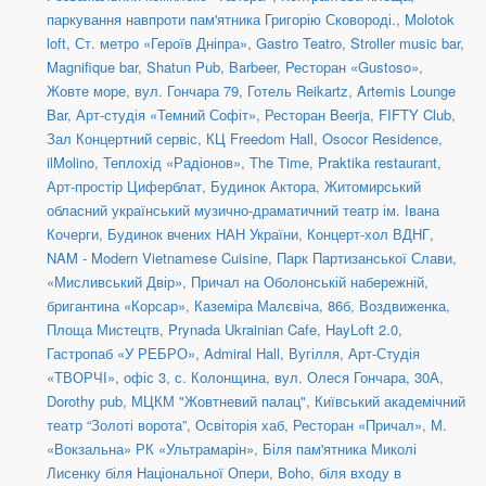
паркування навпроти пам'ятника Григорію Сковороді.
,
Molotok
loft
,
Ст. метро «Героїв Дніпра»
,
Gastro Teatro
,
Stroller music bar
,
Magnifique bar
,
Shatun Pub
,
Barbeer
,
Ресторан «Gustoso»
,
Жовте море
,
вул. Гончара 79
,
Готель Reikartz
,
Artemis Lounge
Bar
,
Арт-студія «Темний Софіт»
,
Ресторан Beerja
,
FIFTY Club
,
Зал Концертний сервіс
,
КЦ Freedom Hall
,
Osocor Residence
,
ilMolino
,
Теплохід «Радіонов»
,
The Time
,
Praktika restaurant
,
Арт-простір Циферблат
,
Будинок Актора
,
Житомирський
обласний український музично-драматичний театр ім. Івана
Кочерги
,
Будинок вчених НАН України
,
Концерт-хол ВДНГ
,
NAM - Modern Vietnamese Cuisine
,
Парк Партизанської Слави,
«Мисливський Двір»
,
Причал на Оболонській набережній,
бригантина «Корсар»
,
Каземіра Малєвіча, 86б
,
Воздвиженка,
Площа Мистецтв
,
Prynada Ukrainian Cafe
,
HayLoft 2.0
,
Гастропаб «У РЕБРО»
,
Admiral Hall
,
Вугілля
,
Арт-Студія
«ТВОРЧІ», офіс 3
,
с. Колонщина
,
вул. Олеся Гончара, 30А
,
Dorothy pub
,
МЦКМ "Жовтневий палац"
,
Київський академічний
театр “Золоті ворота”
,
Освіторія хаб
,
Ресторан «Причал»
,
М.
«Вокзальна» РК «Ультрамарін»
,
Біля пам'ятника Миколі
Лисенку біля Національної Опери
,
Boho
,
біля входу в