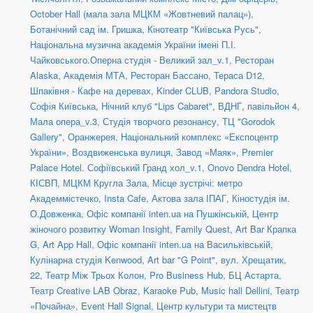
October Hall (мала зала МЦКМ «Жовтневий палац»)
,
Ботанічний сад ім. Гришка
,
Кінотеатр "Київська Русь"
,
Національна музична академія України імені П.І.
Чайковського.Оперна студія - Великий зал_v.1
,
Ресторан
Alaska
,
Академія МТА
,
Ресторан Бассано
,
Тераса D12
,
Шпаківня - Кафе на деревах
,
Kinder CLUB
,
Pandora Studio
,
Софія Київська
,
Нічний клуб "Lips Cabaret"
,
ВДНГ, павільйон 4
,
Мала опера_v.3
,
Студія творчого резонансу
,
ТЦ "Gorodok
Gallery"
,
Оранжерея, Національний комплекс «Експоцентр
України»
,
Воздвиженська вулиця
,
Завод «Маяк»
,
Premier
Palace Hotel. Софіївський Гранд хол_v.1
,
Onovo Dendra Hotel
,
КІСВП
,
МЦКМ Кругла Зала
,
Місце зустрічі: метро
Академмістечко
,
Insta Cafe
,
Актова зала ІПАГ
,
Кіностудія ім.
О.Довженка
,
Офіс компанії inten.ua на Пушкінській
,
Центр
жіночого розвитку Woman Insight
,
Family Quest
,
Art Bar Крапка
G
,
Art App Hall
,
Офіс компанії inten.ua на Васильківській
,
Кулінарна студія Kenwood
,
Art bar "G Point"
,
вул. Хрещатик,
22
,
Театр Між Трьох Колон
,
Pro Business Hub
,
БЦ Астарта
,
Театр Creative LAB Obraz
,
Karaoke Pub
,
Music hall Dellini
,
Театр
«Почайна»
,
Event Hall Signal
,
Центр культури та мистецтв