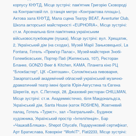
корпусу КНУТД
,
Місце зустрічі: пам'ятник Григорію Сковороді
на Контрактовій пл. (станція метро «Контрактова площа»)
,
Актова зала КНУТД
,
Мала сцена Театру BEAT
,
Aventurier Club
,
Школа акторської майстерності «EUPHORIA»
,
Місце зустрічі:
ст.м. Арсенальна біля пам'ятника українським
військовослужбовцям (пушка)
,
Місце зустрічі: вул. Хрещатик,
2, Український дім (на сходах)
,
Музей Марії Заньковецької
,
La
Fontana
,
Готель «Прем'єр Палас»
,
Музей-майстерня Знобі-
Голембієвських
,
Портер Паб (Жилянська, 107)
,
Ресторан
Бланке
,
GONZO Beer & Kitchen
,
KAMA
,
Планета кіно РЦ
"Блокбастер"
,
ЦК «Святошин»
,
Солом'янська пивоварня
,
Закарпатський академічний обласний український музично-
драматичний театр імені братів Юрія-Августина та Євгена
Шерегіїв
,
вул. С.Петлюрі, 28
,
Джазовий ресторан CHILLMAN
,
Місце зустрічі: ст.м. Академмістечко, біля Макдональдса
,
Український дім
,
Santa House (каток ROSHEN)
,
Жовтневий
палац
,
Готель «Турист», зал «Театральний»
,
Будинок
художника
,
Український простір «Інтеліґенція»
,
Бар
«Чашка&Бляшка»
,
Shepot Citycafe
,
Подарунковий сертифікат
,
Арт Братислава
,
Коворкінг "WorkIT"
,
Flat2233
,
Місце зустрічі: