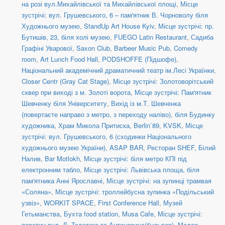
на розі вул.Михайлівської та Михайлівської площі
,
Місце
зустрічі: вул. Грушевського, 6 – пам'ятник В. Чорноволу біля
Художнього музею
,
StandUp Art House Kyiv
,
Місце зустрічі: пр.
Бутишів, 23, біля холі музею
,
FUEGO Latin Restaurant
,
Садиба
Графіні Уварової
,
Saxon Club
,
Barbeer Music Pub
,
Comedy
room
,
Art Lunch Food Hall
,
PODSHOFFE (Підшофе)
,
Національний академічний драматичний театр ім.Лесі Українки
,
Closer Centr (Gray Cat Stage)
,
Місце зустрічі: Золотоворітський
сквер при виході з м. Золоті ворота
,
Місце зустрічі: Пам'ятник
Шевченку біля Університету
,
Вихід із м.Т. Шевченка
(повертаєте направо з метро, з переходу наліво)
,
біля Будинку
художника
,
Храм Микола Притиска
,
Berlin`89
,
KVSK
,
Місце
зустрічі: вул. Грушевського, 6 (сходинки Національного
художнього музею України)
,
ASAP BAR
,
Ресторан SHEF
,
Білий
Налив
,
Bar Motlokh
,
Місце зустрічі: біля метро КПІ під
електронним табло
,
Місце зустрічі: Львівська площа, біля
пам'ятника Анні Ярославні
,
Місце зустрічі: на зупинці трамвая
«Соляна»
,
Місце зустрічі: троллейбусна зупинка «Подільський
узвіз»
,
WORKIT SPACE
,
First Conference Hall
,
Музей
Гетьманства
,
Бухта food station
,
Musa Cafe
,
Місце зустрічі:
перетин вул. Л. Толстого та Антоновича(бульвар)
,
Малая