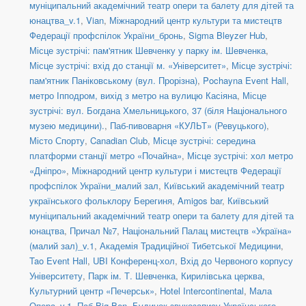
муніципальний академічний театр опери та балету для дітей та
юнацтва_v.1
,
Vian
,
Міжнародний центр культури та мистецтв
Федерації профспілок України_бронь
,
Sigma Bleyzer Hub
,
Місце зустрічі: пам'ятник Шевченку у парку ім. Шевченка
,
Місце зустрічі: вхід до станції м. «Університет»
,
Місце зустрічі:
пам'ятник Паніковському (вул. Прорізна)
,
Pochayna Event Hall
,
метро Іпподром, вихід з метро на вулицю Касіяна
,
Місце
зустрічі: вул. Богдана Хмельницького, 37 (біля Національного
музею медицини).
,
Паб-пивоварня «КУЛЬТ» (Ревуцького)
,
Місто Спорту
,
Canadian Club
,
Місце зустрічі: середина
платформи станції метро «Почайна»
,
Місце зустрічі: хол метро
«Дніпро»
,
Міжнародний центр культури і мистецтв Федерації
профспілок України_малий зал
,
Київський академічний театр
українського фольклору Берегиня
,
Amigos bar
,
Київський
муніципальний академічний театр опери та балету для дітей та
юнацтва
,
Причал №7
,
Національний Палац мистецтв «Україна»
(малий зал)_v.1
,
Академія Традиційної Тибетської Медицини
,
Tao Event Hall
,
UBI Конференц-хол
,
Вхід до Червоного корпусу
Університету
,
Парк ім. Т. Шевченка
,
Кирилівська церква
,
Культурний центр «Печерськ»
,
Hotel Intercontinental
,
Мала
Опера_v.1
,
Паб Big Ben
,
Будинок звукозапису Українського