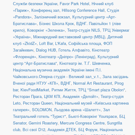
Служби безпеки України
,
Favor Park Hotel
,
Нічний клуб
«Париж»
,
Конференц зал
,
Hillsong Conference Hall
,
Студія
«Pandora»
,
Залізничний вокзал
,
Культурний центр «Арт-
Братислава»
,
Бізнес Школа Крок
,
ВДНГ. Павільйон 1 (ліве
крило)
,
Коворкінг «Зеленка»
,
Театр-студія NILS
,
ТРЦ Універмаг
«Україна»
,
Міжнародний виставковий центр (МВЦ)
,
Дитячий
клуб «ZkidZ»
,
Loft Bar
,
L'Kafa
,
Софійська площа
,
ФОП
Загайкевич
,
Dialog HUB
,
Готель Алфавіто
,
Кінотеатр
«Флоренція»
,
Кінотеатр «Дніпро» (Ленінград)
,
Культурний
центр "Арт-Братислава"
,
Кінотеатр ім. Т.Г. Шевченка
,
Національна музична академія України імені П.І.
Чайковського.Оперна студія - Великий зал_v.1.
,
Зала засідань
Вченої ради НТУУ «КПІ»
,
ВДНГ
,
Normal Art Restaurant
,
Pirog
bar
,
KievFoodMarket
,
Ритми Життя
,
ТРЦ "Smart plaza Obolon"
,
Ресторан Прага
,
ЦКМ КПІ
,
Академія «Делойт»
,
Театр-студія
Leto
,
Ресторан Queen
,
Національний музей «Київська картинна
галерея»
,
SOLOMON
,
Льодова арена «Шалетт»
,
Зал
Театральний готель "Турист"
,
Бьюті-Коворкінг Yourspace
,
БЦ
Senator
,
Gemini Roastery
,
Mercure Congress Centre
,
Sungrilla
club
,
Всі свої D12
,
Академія ДТЕК
,
БЦ Форум
,
Національна