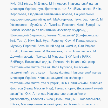
Kyiv_312 місць
,
М Дніпро
,
М Іпподром
,
Національний палац
мистецтв Україна
,
вул. Десятинна, 12
,
БК «Більшовик»
,
БК ім.
Корольова
,
Південний залізничний вокзал
,
Національний
науково-природничий музей
,
Майстер-клас (вул. Бастіонна)
,
М
Університет
,
Музей ім. А. Пушкіна
,
President Hotel
,
Зустріч: м.
Золоті Ворота (біля пам'ятника Ярославу Мудрому).
,
Шоколадний будиночок
,
Готель "Козацький" (Конференц-зал
№3. Театр)
,
Nivki-hall
,
Hyatt Regency Kiev
,
М Палац спорту
,
Музей у Пирогові
,
Ботанічний сад ім. Фоміна
,
G13 Project
Studio
,
Співоче поле
,
М Харківська
,
ст. м. Голосіївська
,
М
Дружби народів
,
Причал
,
М Мінська
,
SKY family PARK
,
BelEtage
,
Ботанічний сад ім. Гришка
,
Національний центр
театрального мистецтва ім. Леся Курбаса
,
Київський
академічний театр кукол
,
Палац Україна
,
Національний палац
мистецтв Україна
,
Київська академічна майстерня
театрального мистецтва “Сузір'я”
,
НСК Олімпійський
,
Київська
фортеця (Театр Маскам Рад)
,
Палац спорту
,
Державний музей
авіації ім. О.К. Антонова Національного авіаційного
університету
,
Галерея «Висоцький»
,
МКЦ ім. І. Козловського
,
Plivka
,
Мистецько-концертний центр ім. Івана Козловського
,