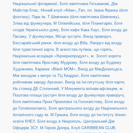
Національної філармонії
,
Біля пам'ятника Гетьманові
,
Дім
Майстер Клас
,
Нічний клуб «Atlas»_Fan
,
пл. Івана Франка (біля
фонтану)
,
Парк ім. Т.Шевченка (біля пам'ятника Шевченку)
,
Зліва від фунікулера
,
М Олімпійська, біля Планетарію
,
Біля
сходів Українського дому
,
Біля кафе Кава Хаус
,
Біля входу до
Пасажу
,
У фунікулера
,
Місце зустрічі
,
Вихід праворуч
,
Бессарабський ринок, біля входу до Billa
,
Ліворуч від входу
біля туристичної карти
,
В агентства путівок, що горять
,
Національна асоціація «Укрзернопродукт»
,
м. Золоті ворота
біля пам'ятника Ярославу Мудрому
,
Біля входу до Будинку
Художника
,
Караоке «Black MOM»
,
Вихід до МакДональдса
,
Між виходом з метро та ТЦ Квадрат
,
Біля пам'ятника
робітникам заводу Арсенал
,
Вихід на Інститутську біля карти
,
На стоянці ДБ Столичний
,
У Монумента воїнам-афганцям
,
м.
Поштова площа (зустріч біля входу до фунікулера праворуч)
,
Біля пам'ятника Проні Прокопівні та Голохвістому
,
Біля входу
до Головпоштамту
,
Біля центрального входу до Національного
ботанічного саду ім. М.Гришка
,
Біля входу до Інституту бізнес-
освіти КНЕУ
,
Біля входу в Некрополь
,
Центральний Дім
Офіцерів ЗСУ
,
М Героїв Дніпра
,
Клуб CARIBBEAN CLUB
,