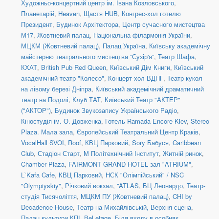
Художньо-концертний центр ім. Івана Козловського
,
Планетарій
,
Heaven
,
Щастя HUB
,
Конгрес-хол готелю
Президент
,
Будинок Архітектора
,
Центр сучасного мистецтва
М17
,
Жовтневий палац
,
Національна філармонія України
,
МЦКМ (Жовтневий палац)
,
Палац Україна
,
Київську академічну
майстерню театрального мистецтва “Сузір'я”
,
Театр Шафа
,
КХАТ
,
British Pub Red Queen
,
Київський Дім Книги
,
Київський
академічний театр "Колесо"
,
Концерт-хол ВДНГ
,
Театр кукол
на лівому березі Дніпра
,
Київський академічний драматичний
театр на Подолі
,
Клуб ТАТ
,
Київський Театр "АКТЕР"
("АКТОР")
,
Будинок Звукозапису Українського Радіо
,
Кіностудія ім. О. Довженка
,
Готель Ramada Encore Kiev
,
Stereo
Plaza. Мала зала
,
Європейський Театральний Центр Краків
,
VocalHall SVOI
,
Roof
,
КВЦ Парковий
,
Sory Бабуся
,
Caribbean
Club
,
Стадіон Старт
,
М Політехнічний Інститут
,
Житній ринок
,
Chamber Plaza
,
FAIRMONT GRAND HOTEL зал "ATRIUM"
,
L`Kafa Cafe
,
КВЦ Парковий
,
НСК "Олімпійський" / NSC
"Olympiyskiy"
,
Річковий вокзал
,
''ATLAS
,
БЦ Леонардо
,
Театр-
студія Тисячоліття
,
МЦКМ ПУ (Жовтневий палац)
,
CHI by
Decadence House
,
Театр на Михайлівській, Верхня сцена
,
Палац культури КПІ
,
Bel etage
,
Біля входу в особняк