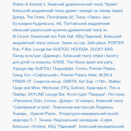
States of Arsenal 2
,
Киевский драматический театр "Браво"
,
Київський академічний театр драми і комедії на лівому березі
Дніпра
,
The Crown
,
Платформа 22
,
Театр «Образ» (вул.
Бульварно-Кудрявська, 49)
,
Полтавський академічний
обласний український музично-драматичний театр ім.
М.Гоголя
,
Банкетний зал Park Hall, КВЦ Парковий
,
Київський
академічний театр ляльок: Замок на горі
,
Safe place
,
PORTER
Pub
,
F-Bar
,
Lounge bar GUSTOÚ
,
HOOQQA
,
DUCKY BAR
,
Палац культури «Дарниця»
,
Київський театр опери і балету
для дітей та юнацтва
,
КЛЮБ
,
The House quest and party
,
Лаундж бар GUSTOU
,
Подшоффе
,
Готель Premier Palace,
Гранд Хол «Софіївський»
,
Premier Palace Hotel
,
NLSN &
FRNDS CF
,
Секретне місце
,
GNRTR
,
Арт Бар «1740»
,
Malbec
Tango and Wine
,
Hitchcook (ТРЦ Gulliver)
,
Квартира 6
,
This is
Пивбар
,
SKYLINE Lounge Bar
,
Фотостудія "Пандора"
,
Ресторан
«Panorama Club» (готель «Дніпро» 12 поверх)
,
Киевский театр
"Серебряный остров". Творческая мастерская Людмилы
Лымарь
,
«Special Place»
,
Літературно-меморіальний музей-
квартира П. Г. Тичини
,
Національний заповідник «Софія
Київська» (Хлібня)
,
КВЦ "Парковий"
,
Київський муніципальний