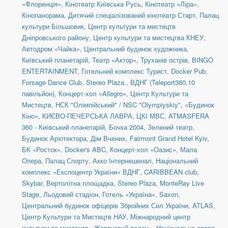
«Флоренція»
,
Кінотеатр Київська Русь
,
Кінотеатр «Ліра»
,
Кінопанорама
,
Дитячий спеціалізований кінотеатр Старт
,
Палац
культури Більшовик
,
Центр культури та мистецтв
Дніпровського району
,
Центр культури та мистецтва КНЕУ
,
Автодром «Чайка»
,
Центральний будинок художника
,
Київський планетарій
,
Театр «Актор»
,
Труханів острів
,
BINGO
ENTERTAINMENT
,
Готельний комплекс Турист
,
Docker Pub
,
Forsage Dance Club
,
Stereo Plaza.
,
ВДНГ (Teleport360,10
павільйон)
,
Концерт-хол «Allegro»
,
Центр Культури та
Мистецтв
,
НСК "Олімпійський" / NSC "Olympiyskiy"
,
«Будинок
Кіно»
,
КИЄВО-ПЕЧЕРСЬКА ЛАВРА
,
ЦКІ МВС
,
ATMASFERA
360 - Київський планетарій
,
Бочка 2004
,
Зелений театр
,
Будинок Архітектора
,
Дім Вчених
,
Fairmont Grand Hotel Kyiv
,
БК «Росток»
,
Docker's ABC
,
Концерт-хол «Оазис»
,
Мала
Опера
,
Палац Спорту
,
Акко Інтернешенал
,
Національний
комплекс «Експоцентр України» ВДНГ
,
CARIBBEAN club
,
Skybar
,
Вертолітна площадка
,
Stereo Plaza
,
MonteRay Live
Stage
,
Льодовий стадіон
,
Готель «Україна»
,
Saxon
,
Центральний будинок офіцерів Збройних Сил України
,
ATLAS
,
Центр Культури та Мистецтв НАУ
,
Міжнародний центр
культури та мистецтв «Жовтневий палац»
,
Національна опера