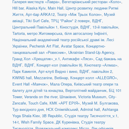
Галерея мистецтв «Лавра»
,
Вегетаріанський ресторан «Коло»
,
Hill bar
,
Alaska Kyiv
,
Main Hall
,
Центр розвитку людини Ритмі
Життя
,
Арт-бар ARKA12
,
Театр «Між Трьох Колон»
,
Музей
авіації
,
Tiki Surf Cafe
,
ТРЦ "Район" 2 поверх
,
ВДНГ,
Центральний Павільйон 1
,
Кіностудія
,
ВДНГ, 13-й павільйон
,
Tartoria
,
метро Житомирська, біля автосалону Інфініті
,
Національний академічний театр російської драмі ім. Лесі
Українки
,
Pechersk Art Flat
,
Avatar Space
,
Концертно-
танцювальний зал «Ровесник»
,
Ukrainian Stand-Up Agency
,
Гранд Хол «Хрещатик»_v.1
,
Антикафе «Ляси»
,
Сад бажань на
ВДНГ
,
ВДНГ, Концерт-хол (павільйон 9)
,
Кінотеатр «Алмаз»
,
Парк Камелія
,
Арт-клуб Видно і вино
,
ВДНГ, павільйон 2
,
KWINS hall
,
Mezzanine
,
Вебінар
,
Концерт-холл «ALLEGRO»
,
Event Hall «Маячок»
,
Мала Опера
,
Київський театр опери та
балету для дітей та юнацтва
,
Вертолітний майданчик
,
БЦ 101
Tower
,
Veranda on the river
,
Шпаківня
,
Victoria Museum
,
City-
Zencafe
,
Touch Cafe
,
КМК «АРТ ЕРІЯ»
,
Музей М. Булгакова
,
Тур вихідного дня
,
НСК Олімпійський
,
Admiral hall
,
Ashtanga
Yoga Shala Kiev
,
3B Republic
,
Студія театру Тисячоліття_v.1
,
14-t
,
Wish Family Space
,
ДК Куренівка
,
Студія театру
Тисячоліття
,
Розважальний комплекс Місто
,
Дім офіцерів
,