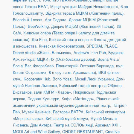
сцена Театра BEAT
,
Місце зустрічі: Майдан Незалежності, біля
Головпоштампту
,
Відкрита тераса МЦКМ (Жовтневий палац)
,
Friends & Lovers
,
Арт Подвал
,
Дворик МЦКіМ (Жовтневий
Палац)
,
BeeWorking
,
Дворик МЦКіМ (Жовтневий Палац)
,
3B
Cafe
,
Київська опера (Театр опери і балету для дітей та
юнацтва)
,
Дім Кіно
,
Киевский театр оперы и балета для детей
и юношества
,
Киевская Консерватория
,
SPECIAL PLACE
,
Dance studio «Жизнь Бальника»
,
Andrew's Irish Pub
,
Будинок
Архітектора
,
МЦКИ ПУ (Октябрьский дворец)
,
Buena Vista
Social Bar
,
ФлораКлаб
,
Планетарий
,
Остання Барикада
,
вул.
Князів Острозьких, 8 (поруч з м. Арсенальна)
,
BKS фітнес-
клуб
,
Kooperativ Hub
,
Boho Yosai
,
Музей Леси Украинки
,
Дом-
музей Николая Лысенко
,
Київський гольф центр на Оболоні
,
Виставкові зали КМГМ «Лавра»
,
Покровська Подільська
церква
,
Подвал Культури
,
Кафе «Матільда»
,
Рівненський
академічний український музично-драматичний театр
,
Патріот-
Паб
,
Музей Ханенків
,
Ресторан ВАТРА
,
Київський океанаріум
«Морська казка»
,
Київський музей медуз
,
Музей Миколи
Лисенка
,
Дом Актёра
,
Театр на СОЛОм‘янці
,
Арсенал ХХІІ
,
MODI Art and Wine Gallery
,
GHOST RESTAURANT
,
Creative