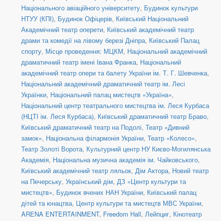
Національного авіаційного університету
,
Будинок культури
НТУУ (КПІ)
,
Будинок Офіцерів
,
Київський Національний
Академічний театр оперети
,
Київський академічний театр
драми та комедії на лівому березі Дніпра
,
Київський Палац
спорту
,
Місце проведення: МЦКМ
,
Національний академічний
драматичний театр імені Івана Франка
,
Національний
академічний театр опери та балету України ім. Т. Г. Шевченка
,
Національний академічний драматичний театр ім. Лесі
Українки
,
Національний палац мистецтв «Україна»
,
Національний центр театрального мистецтва ім. Леся Курбаса
(НЦТІ ім. Леся Курбаса)
,
Київський драматичний театр Браво
,
Київський драматичний театр на Подолі
,
Театр «Дивний
замок»
,
Національна філармонія України
,
Театр «Колесо»
,
Театр Золоті Ворота
,
Культурний центр НУ Києво-Могилянська
Академія
,
Національна музична академія ім. Чайковського
,
Київський академічний театр ляльок
,
Дім Актора
,
Новий театр
на Печерську
,
Український дім
,
ДЗ «Центр культури та
мистецтв»
,
Будинок вчених НАН України
,
Київський палац
дітей та юнацтва
,
Центр культури та мистецтв МВС України
,
ARENA ENTERTAINMENT
,
Freedom Hall
,
Лейпциг
,
Кінотеатр