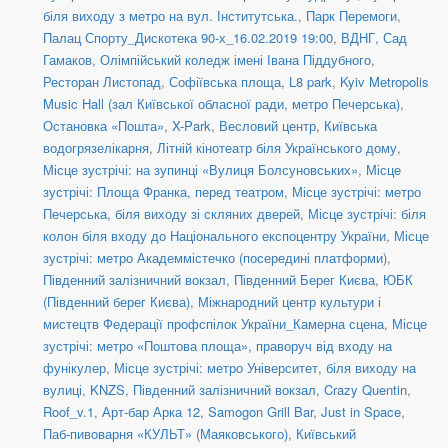
біля виходу з метро на вул. Інститутська.
,
Парк Перемоги
,
Палац Спорту_Дискотека 90-х_16.02.2019 19:00
,
ВДНГ, Сад
Гамаков
,
Олімпійський коледж імені Івана Піддубного
,
Ресторан Листопад
,
Софіївська площа
,
L8 park
,
Kyiv Metropolis
Music Hall (зал Київської обласної ради, метро Печерська)
,
Остановка «Пошта»
,
X-Park
,
Весловий центр
,
Київська
водогрязелікарня
,
Літній кінотеатр біля Українського дому
,
Місце зустрічі: на зупинці «Вулиця Болсуновських»
,
Місце
зустрічі: Площа Франка, перед театром
,
Місце зустрічі: метро
Печерська, біля виходу зі скляних дверей
,
Місце зустрічі: біля
колон біля входу до Національного експоцентру України
,
Місце
зустрічі: метро Академмістечко (посередині платформи)
,
Південний залізничний вокзал
,
Південний Берег Києва
,
ЮБК
(Південний берег Києва)
,
Міжнародний центр культури і
мистецтв Федерації профспілок України_Камерна сцена
,
Місце
зустрічі: метро «Поштова площа», праворуч від входу на
фунікулер
,
Місце зустрічі: метро Університет, біля виходу на
вулиці
,
KNZS
,
Південний залізничний вокзал
,
Crazy Quentin
,
Roof_v.1
,
Арт-бар Арка 12
,
Samogon Grill Bar
,
Just in Space
,
Паб-пивоварня «КУЛЬТ» (Маяковського)
,
Київський