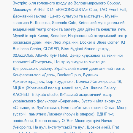
Зустріч: біля головного входу до Володимирського Собору
,
Максимум
,
ArtHall D12
,
«RECONQUISTA» Club
,
ТАО Event Hall
,
Державний заклад «Центр культури та мистецтв»
,
Музей-
квартира В. Косенка
,
Scenario Cafe
,
Київський муніципальний
академічний театр опери та балету для дітей та юнацтва_new
,
Музей історії Києва
,
Soda bar
,
Національний академічний театр
російської драмі імені Лесі Українки
,
Docker`s Blues Corner
,
IQ
Business Center
,
CLOSER
,
Біля будівлі бізнес-центру
,
32JazzClub
,
Alfavito Kyiv Hotel
,
Центр художньої та технічної
творчості «Печерськ»
,
Центр культури та мистецтв
Дніпровського району
,
Український малий драматичний театр
,
Конференц-хол «Депо»
,
Docker-G pub
,
Будинок
Архитектора_new
,
Бар «Будинок»
,
Велика Житомирська, 16
,
МЦКМ (Жовтневий палац)_малий зал
,
Art Ukraine Gallery
,
KACHELI
,
Etiqkate studio
,
Київський академічний театр
українського фольклору «Берегиня»
,
Зустріч біля входу до
«Сільпо», м. Лук'янівська
,
Біля пам'ятника княгині Ользі
,
Місце
зустрічі: пам'ятник Лисенку (поруч із оперою)
,
ВДНГ 1–3
павільйони
,
Школа вокалу Ol`Ber
,
Місце зустрічі Novus
(Velopoint)
,
На вул. Інститутській та вул. Шовковичній
,
Frat