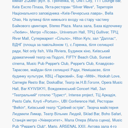
кімнат ZQuest (вул. Б. Грінченка, 9)
,
UNIT.City
,
TTT Lounge bar
,
Київ Експо Плаза
,
Яхта-ресторан "Silver Wave"
,
Територія
Національного заповідника «Київ-Печерська лавра»
,
Bella
Chao
,
На зупинці біля нижнього входу на стару частину
Байкового цвинтаря
,
Stereo Plaza. Мала зала
,
База відпочинку
«Любич»
,
Метро «Лісова»
,
Universum Hall
,
ТРЦ Gulliver
,
ТРЦ
River Mall
,
Супермаркет «Сільпо»
,
Hilton Kyiv, зал "Даллас"
,
ВДНГ (площа за павільйоном 1)
,
с.Горенка, біля селищної
ради
,
Not only fish
,
Villa Riviera
,
Будинок кіно
,
Київський
драматичний театр на Подолі
,
FIFTY Beach Club
,
Sunset
cinema
,
Music Pub Pepper's Club
,
Pepper's Club
,
Клавдієво-
Тарасове, майдан біля селищної Ради
,
Немішаєве, біля
будинку культури
,
КВЦ «Парковий»
,
Бар «М69»
,
Hookah Love
,
Carnegie Resto Bar
,
DoskaBar
,
Театр ім.Н.В.Гоголя
,
Opera Music
Hall
,
Bar KYIVSKYI
,
Вождеженський Concert Hall
,
Зал
"Театральний" готелю "Турист"
,
Intense project
,
ТЦ Аркадія,
Pesto Cafe
,
Клуб «Portum»
,
UBI Conference Hall
,
Ресторан
"Belkin"
,
Київський театр "Срібний острів". Творча майстерня
Людмили Лимар
,
Театр Вільних Людей
,
Sklad Bar
,
Boho Safari
,
Станція метро «Університет»
,
Мала Опера (Мала сцена)
,
Music
Pub "Pepper's Club"
,
Mario
,
ARSENAL XXII
,
Актова зала 4-го