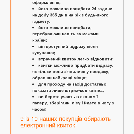
оформлення;
його можливо придбати 24 години
на добу 365 днів на рік з будь-якого
гаджету;
його можливо придбати,
перебуваючи навіть за межами
країни;
він доступний відразу після
купування;
втрачений квиток легко відновити;
квитки можливо придбати відразу,
як тільки вони з'явилися у продажу,
обравши найкращі місця;
для проходу на захід достатньо
показати лише штрих-код квитка;
ви берете участь в економії
паперу, зберіганні лісу і йдете в ногу з
часом!
9 із 10 наших покупців обирають
електронний квиток!