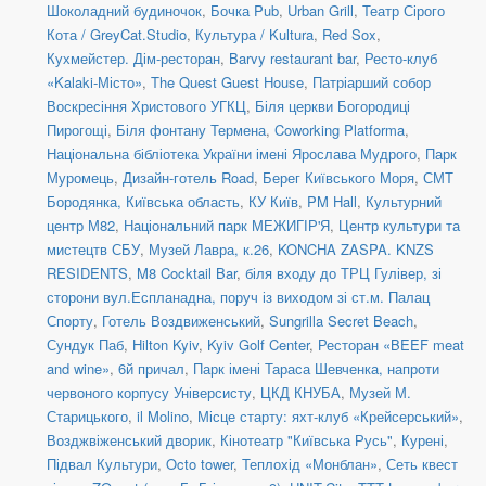
Шоколадний будиночок
,
Бочка Pub
,
Urban Grill
,
Театр Сірого
Кота / GreyCat.Studio
,
Культура / Kultura
,
Red Sox
,
Кухмейстер. Дім-ресторан
,
Barvy restaurant bar
,
Ресто-клуб
«Kalaki-Місто»
,
The Quest Guest House
,
Патріарший собор
Воскресіння Христового УГКЦ
,
Біля церкви Богородиці
Пирогощі
,
Біля фонтану Термена
,
Coworking Platforma
,
Національна бібліотека України імені Ярослава Мудрого
,
Парк
Муромець
,
Дизайн-готель Road
,
Берег Київського Моря
,
СМТ
Бородянка, Київська область
,
КУ Київ
,
PM Hall
,
Культурний
центр М82
,
Національний парк МЕЖИГІР'Я
,
Центр культури та
мистецтв СБУ
,
Музей Лавра, к.26
,
KONCHA ZASPA. KNZS
RESIDENTS
,
M8 Cocktail Bar
,
біля входу до ТРЦ Гулівер, зі
сторони вул.Еспланадна, поруч із виходом зі ст.м. Палац
Спорту
,
Готель Воздвиженський
,
Sungrilla Secret Beach
,
Сундук Паб
,
Hilton Kyiv
,
Kyiv Golf Center
,
Ресторан «BEEF meat
and wine»
,
6й причал
,
Парк імені Тараса Шевченка, напроти
червоного корпусу Універсисту
,
ЦКД КНУБА
,
Музей М.
Старицького
,
il Molino
,
Місце старту: яхт-клуб «Крейсерський»
,
Возджвіженський дворик
,
Кінотеатр "Київська Русь"
,
Курені
,
Підвал Культури
,
Octo tower
,
Теплохід «Монблан»
,
Сеть квест