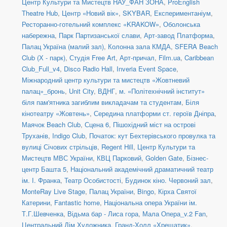
Центр Культури та Мистецтв НАУ_ФАН ЗОНА
,
ProEnglish
Theatre Hub
,
Центр «Новий вік»
,
SKYBAR
,
Експериментаніум
,
Ресторанно-готельний комплекс «KRAKOW»
,
Оболонська
набережна
,
Парк Партизанської слави
,
Арт-завод Платформа
,
Палац Україна (малий зал)
,
Колонна зала КМДА
,
SFERA Beach
Club (Х - парк)
,
Студія Free Art
,
Арт-причал
,
Film.ua
,
Caribbean
Club_Full_v4
,
Disco Radio Hall
,
Inveria Event Space
,
Міжнародний центр культури та мистецтв «Жовтневий
палац»_бронь
,
Unit Сity
,
ВДНГ
,
м. «Політехнічний інститут»
біля пам'ятника загиблим викладачам та студентам
,
Біля
кінотеатру «Жовтень»
,
Середина платформи ст. героїв Дніпра
,
Маячок Beach Club
,
Сцена 6
,
Пішохідний міст на острові
Труханів
,
Indigo Club
,
Початок: кут Бехтерівського провулка та
вулиці Січових стрільців
,
Regent Hill
,
Центр Культури та
Мистецтв МВС України
,
КВЦ Парковий
,
Golden Gate
,
Бізнес-
центр Башта 5
,
Національний академічний драматичний театр
ім. І. Франка
,
Театр Особистості
,
Будинок кіно. Червоний зал
,
MonteRay Live Stage
,
Палац України
,
Bingo
,
Кірха Святої
Катерини
,
Fantastic home
,
Національна опера України ім.
Т.Г.Шевченка
,
Відьма бар - Лиса гора
,
Мала Опера_v.2 Fan
,
Центральний Дім Художника
,
Гранд-Холл «Хрещатик»
,