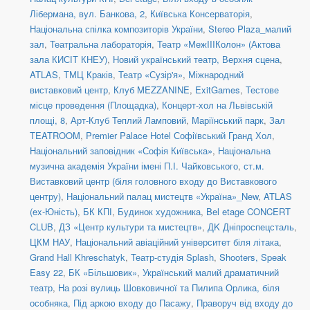
Лібермана, вул. Банкова, 2
,
Київська Консерваторія
,
Національна спілка композиторів України
,
Stereo Plaza_малий
зал
,
Театральна лабораторія
,
Театр «МежIIIКолон» (Актова
зала КИСІТ КНЕУ)
,
Новий український театр, Верхня сцена
,
ATLAS
,
ТМЦ Краків
,
Театр «Сузір'я»
,
Міжнародний
виставковий центр
,
Клуб MEZZANINE
,
ExitGames
,
Тестове
місце проведення (Площадка)
,
Концерт-хол на Львівській
площі, 8
,
Арт-Клуб Теплий Ламповий
,
Маріїнський парк
,
Зал
TEATROOM
,
Premier Palace Hotel Софіївський Гранд Хол
,
Національний заповідник «Софія Київська»
,
Національна
музична академія України імені П.І. Чайковського
,
ст.м.
Виставковий центр (біля головного входу до Виставкового
центру)
,
Національний палац мистецтв «Україна»_New
,
ATLAS
(ex-Юність)
,
БК КПІ
,
Будинок художника
,
Bel etage CONCERT
CLUB
,
ДЗ «Центр культури та мистецтв»
,
ДK Дніпроспецсталь
,
ЦКМ НАУ
,
Національний авіаційний університет біля літака
,
Grand Hall Khreschatyk
,
Театр-студія Splash
,
Shooters, Speak
Easy 22
,
БК «Більшовик»
,
Український малий драматичний
театр
,
На розі вулиць Шовковичної та Пилипа Орлика, біля
особняка
,
Під аркою входу до Пасажу
,
Праворуч від входу до