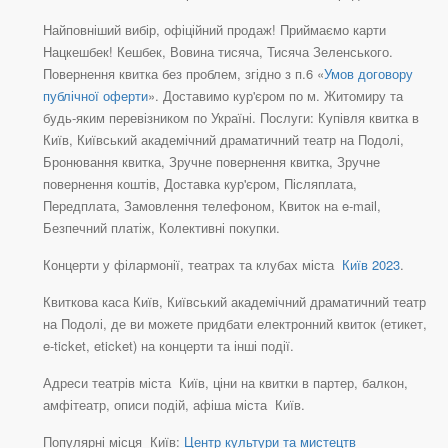
Найповніший вибір, офіційний продаж! Приймаємо карти
Нацкешбек! Кешбек, Вовина тисяча, Тисяча Зеленського.
Повернення квитка без проблем, згідно з п.6 «
Умов договору
публічної оферти
». Доставимо кур'єром по м. Житомиру та
будь-яким перевізником по Україні. Послуги: Купівля квитка в
Київ, Київський академічний драматичний театр на Подолі,
Бронювання квитка, Зручне повернення квитка, Зручне
повернення коштів, Доставка кур'єром, Післяплата,
Передплата, Замовлення телефоном, Квиток на e-mail,
Безпечний платіж, Колективні покупки.
Концерти у філармонії, театрах та клубах міста
Київ 2023
.
Квиткова каса Київ, Київський академічний драматичний театр
на Подолі, де ви можете придбати електронний квиток (етикет,
e-ticket, eticket) на концерти та інші події.
Адреси театрів міста Київ, ціни на квитки в партер, балкон,
амфітеатр, описи подій, афіша міста Київ.
Популярні місця Київ:
Центр культури та мистецтв