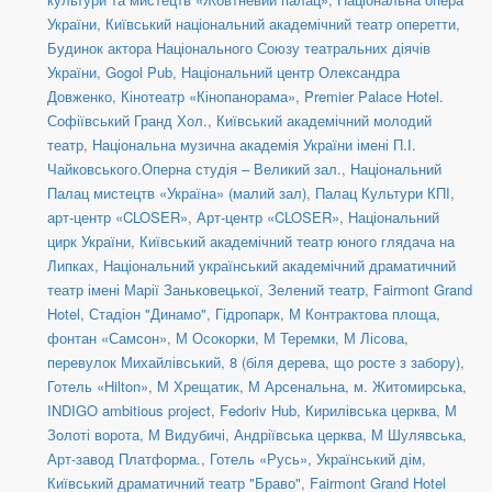
України
,
Київський національний академічний театр оперетти
,
Будинок актора Національного Союзу театральних діячів
України
,
Gogol Pub
,
Національний центр Олександра
Довженко
,
Кінотеатр «Кінопанорама»
,
Premier Palace Hotel.
Софіївський Гранд Хол.
,
Київський академічний молодий
театр
,
Національна музична академія України імені П.І.
Чайковського.Оперна студія – Великий зал.
,
Національний
Палац мистецтв «Україна» (малий зал)
,
Палац Культури КПІ
,
арт-центр «CLOSER»
,
Арт-центр «CLOSER»
,
Національний
цирк України
,
Київський академічний театр юного глядача на
Липках
,
Національний український академічний драматичний
театр імені Марії Заньковецької
,
Зелений театр
,
Fairmont Grand
Hotel
,
Стадіон "Динамо"
,
Гідропарк
,
М Контрактова площа,
фонтан «Самсон»
,
М Осокорки
,
М Теремки
,
М Лісова
,
перевулок Михайлівський, 8 (біля дерева, що росте з забору)
,
Готель «Hilton»
,
М Хрещатик
,
М Арсенальна
,
м. Житомирська
,
INDIGO ambitious project
,
Fedoriv Hub
,
Кирилівська церква
,
М
Золоті ворота
,
М Видубичі
,
Андріївська церква
,
М Шулявська
,
Арт-завод Платформа.
,
Готель «Русь»
,
Український дім
,
Київський драматичний театр "Браво"
,
Fairmont Grand Hotel