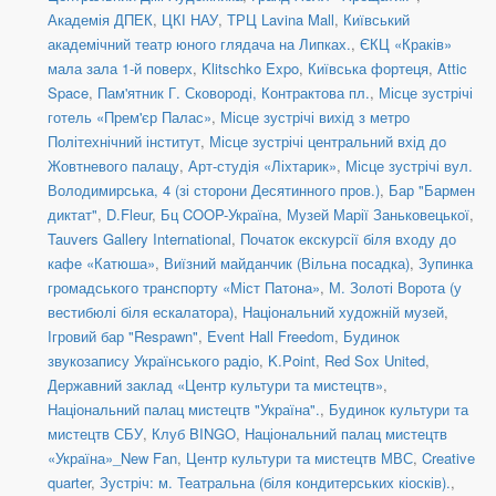
Академія ДПЕК
,
ЦКІ НАУ
,
ТРЦ Lavina Mall
,
Київський
академічний театр юного глядача на Липках.
,
ЄКЦ «Краків»
мала зала 1-й поверх
,
Klitschko Expo
,
Київська фортеця
,
Attic
Space
,
Пам'ятник Г. Сковороді, Контрактова пл.
,
Місце зустрічі
готель «Прем'єр Палас»
,
Місце зустрічі вихід з метро
Політехнічний інститут
,
Місце зустрічі центральний вхід до
Жовтневого палацу
,
Арт-студія «Ліхтарик»
,
Місце зустрічі вул.
Володимирська, 4 (зі сторони Десятинного пров.)
,
Бар "Бармен
диктат"
,
D.Fleur
,
Бц COOP-Україна
,
Музей Марії Заньковецької
,
Tauvers Gallery International
,
Початок екскурсії біля входу до
кафе «Катюша»
,
Виїзний майданчик (Вільна посадка)
,
Зупинка
громадського транспорту «Міст Патона»
,
М. Золоті Ворота (у
вестибюлі біля ескалатора)
,
Національний художній музей
,
Ігровий бар "Respawn"
,
Event Hall Freedom
,
Будинок
звукозапису Українського радіо
,
K.Point
,
Red Sox United
,
Державний заклад «Центр культури та мистецтв»
,
Національний палац мистецтв "Україна".
,
Будинок культури та
мистецтв СБУ
,
Клуб BINGO
,
Національний палац мистецтв
«Україна»_New Fan
,
Центр культури та мистецтв МВС
,
Creative
quarter
,
Зустріч: м. Театральна (біля кондитерських кіосків).
,