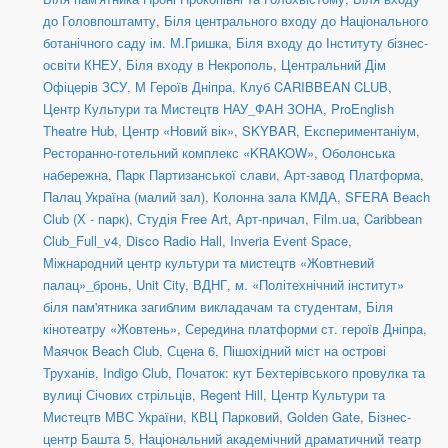
до Головпоштамту
,
Біля центрального входу до Національного
ботанічного саду ім. М.Гришка
,
Біля входу до Інституту бізнес-
освіти КНЕУ
,
Біля входу в Некрополь
,
Центральний Дім
Офіцерів ЗСУ
,
М Героїв Дніпра
,
Клуб CARIBBEAN CLUB
,
Центр Культури та Мистецтв НАУ_ФАН ЗОНА
,
ProEnglish
Theatre Hub
,
Центр «Новий вік»
,
SKYBAR
,
Експериментаніум
,
Ресторанно-готельний комплекс «KRAKOW»
,
Оболонська
набережна
,
Парк Партизанської слави
,
Арт-завод Платформа
,
Палац Україна (малий зал)
,
Колонна зала КМДА
,
SFERA Beach
Club (Х - парк)
,
Студія Free Art
,
Арт-причал
,
Film.ua
,
Caribbean
Club_Full_v4
,
Disco Radio Hall
,
Inveria Event Space
,
Міжнародний центр культури та мистецтв «Жовтневий
палац»_бронь
,
Unit Сity
,
ВДНГ
,
м. «Політехнічний інститут»
біля пам'ятника загиблим викладачам та студентам
,
Біля
кінотеатру «Жовтень»
,
Середина платформи ст. героїв Дніпра
,
Маячок Beach Club
,
Сцена 6
,
Пішохідний міст на острові
Труханів
,
Indigo Club
,
Початок: кут Бехтерівського провулка та
вулиці Січових стрільців
,
Regent Hill
,
Центр Культури та
Мистецтв МВС України
,
КВЦ Парковий
,
Golden Gate
,
Бізнес-
центр Башта 5
,
Національний академічний драматичний театр