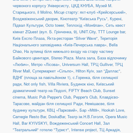
червоного корпусу Універсисту
,
ЦКД КНУБА
,
Музей М.
Старицького
,
il Molino
,
Місце старту: яхт-клуб «Крейсерський»
,
Возджвіженський дворик
,
Кінотеатр "Київська Русь"
,
Курені
,
Підвал Культури
,
Octo tower
,
Теплохід «Монблан»
,
Сеть квест
кімнат ZQuest (вул. Б. Грінченка, 9)
,
UNIT.City
,
TTT Lounge bar
,
Київ Експо Плаза
,
Яхта-ресторан "Silver Wave"
,
Територія
Національного заповідника «Київ-Печерська лавра»
,
Bella
Chao
,
На зупинці біля нижнього входу на стару частину
Байкового цвинтаря
,
Stereo Plaza. Мала зала
,
База відпочинку
«Любич»
,
Метро «Лісова»
,
Universum Hall
,
ТРЦ Gulliver
,
ТРЦ
River Mall
,
Супермаркет «Сільпо»
,
Hilton Kyiv, зал "Даллас"
,
ВДНГ (площа за павільйоном 1)
,
с.Горенка, біля селищної
ради
,
Not only fish
,
Villa Riviera
,
Будинок кіно
,
Київський
драматичний театр на Подолі
,
FIFTY Beach Club
,
Sunset
cinema
,
Music Pub Pepper's Club
,
Pepper's Club
,
Клавдієво-
Тарасове, майдан біля селищної Ради
,
Немішаєве, біля
будинку культури
,
КВЦ «Парковий»
,
Бар «М69»
,
Hookah Love
,
Carnegie Resto Bar
,
DoskaBar
,
Театр ім.Н.В.Гоголя
,
Opera Music
Hall
,
Bar KYIVSKYI
,
Вождеженський Concert Hall
,
Зал
"Театральний" готелю "Турист"
,
Intense project
,
ТЦ Аркадія,