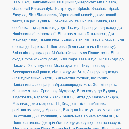
ЦКМ НАУ
,
Національний авіаційний університет біля літака
,
Grand Hall Khreschatyk
,
Театр-студія Splash
,
Shooters, Speak
Easy 22
,
БК «Більшовик»
,
Український малий драматичний
театр
,
На розі вулиць Шовковичної та Пилипа Орлика, біля
особняка
,
Під аркою входу до Пасажу
,
Праворуч від входу до
Національної філармонії
,
Біля пам'ятника Гетьманові
,
Дім
Майстер Клас
,
Нічний клуб «Atlas»_Fan
,
пл. Івана Франка (біля
фонтану)
,
Парк ім. Т.Шевченка (біля пам'ятника Шевченку)
,
Зліва від фунікулера
,
М Олімпійська, біля Планетарію
,
Біля
сходів Українського дому
,
Біля кафе Кава Хаус
,
Біля входу до
Пасажу
,
У фунікулера
,
Місце зустрічі
,
Вихід праворуч
,
Бессарабський ринок, біля входу до Billa
,
Ліворуч від входу
біля туристичної карти
,
В агентства путівок, що горять
,
Національна асоціація «Укрзернопродукт»
,
м. Золоті ворота
біля пам'ятника Ярославу Мудрому
,
Біля входу до Будинку
Художника
,
Караоке «Black MOM»
,
Вихід до МакДональдса
,
Між виходом з метро та ТЦ Квадрат
,
Біля пам'ятника
робітникам заводу Арсенал
,
Вихід на Інститутську біля карти
,
На стоянці ДБ Столичний
,
У Монумента воїнам-афганцям
,
м.
Поштова площа (зустріч біля входу до фунікулера праворуч)
,
Біля пам'ятника Проні Прокопівні та Голохвістому
,
Біля входу