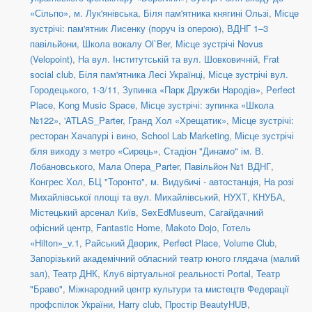
«Сільпо», м. Лук'янівська
,
Біля пам'ятника княгині Ользі
,
Місце
зустрічі: пам'ятник Лисенку (поруч із оперою)
,
ВДНГ 1–3
павільйони
,
Школа вокалу Ol`Ber
,
Місце зустрічі Novus
(Velopoint)
,
На вул. Інститутській та вул. Шовковичній
,
Frat
social сlub
,
Біля пам'ятника Лесі Українці
,
Місце зустрічі вул.
Городецького, 1-3/11
,
Зупинка «Парк Дружби Народів»
,
Perfect
Place
,
Kong Music Space
,
Місце зустрічі: зупинка «Школа
№122»
,
'ATLAS_Parter
,
Гранд Хол «Хрещатик»
,
Місце зустрічі:
ресторан Хачапурі і вино
,
School Lab Marketing
,
Місце зустрічі
біля виходу з метро «Сирець»
,
Стадіон "Динамо" ім. В.
Лобановського
,
Мала Опера_Parter
,
Павільйон №1 ВДНГ
,
Конгрес Хол
,
БЦ "Торонто"
,
м. Видубичі - автостанція
,
На розі
Михайлівської площі та вул. Михайлівський
,
НУХТ
,
КНУБА
,
Містецький арсенал Київ
,
SexEdMuseum
,
Сагайдачний
офісний центр
,
Fantastic Home
,
Makoto Dojo
,
Готель
«Hilton»_v.1
,
Райський Дворик
,
Perfect Place
,
Volume Club
,
Запорізький академічний обласний театр юного глядача (малий
зал)
,
Театр ДНК
,
Клуб віртуальної реальності Portal
,
Театр
"Браво"
,
Міжнародний центр культури та мистецтв Федерації
профспілок України
,
Harry club
,
Простір BeautyHUB
,