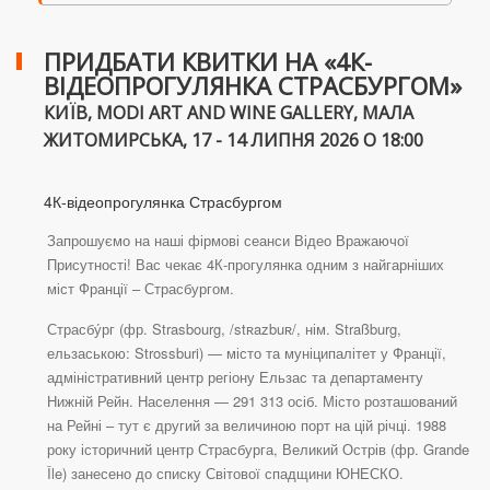
ПРИДБАТИ КВИТКИ НА «4К-
ВІДЕОПРОГУЛЯНКА СТРАСБУРГОМ»
КИЇВ, MODI ART AND WINE GALLERY, МАЛА
ЖИТОМИРСЬКА, 17 - 14 ЛИПНЯ 2026 О 18:00
4К-відеопрогулянка Страсбургом
Запрошуємо на наші фірмові сеанси Відео Вражаючої
Присутності! Вас чекає 4К-прогулянка одним з найгарніших
міст Франції – Страсбургом.
Страсбу́рг (фр. Strasbourg, /stʀazbuʀ/, нім. Straßburg,
ельзаською: Strossburi) — місто та муніципалітет у Франції,
адміністративний центр регіону Ельзас та департаменту
Нижній Рейн. Населення — 291 313 осіб. Місто розташований
на Рейні – тут є другий за величиною порт на цій річці. 1988
року історичний центр Страсбурга, Великий Острів (фр. Grande
Île) занесено до списку Світової спадщини ЮНЕСКО.