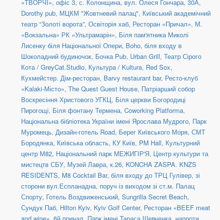
«ТВОРЧІ», офіс 3
,
с. Колонщина
,
вул. Олеся Гончара, 30А
,
Dorothy pub
,
МЦКМ "Жовтневий палац"
,
Київський академічний
театр “Золоті ворота”
,
Освіторія хаб
,
Ресторан «Причал»
,
М.
«Вокзальна» РК «Ультрамарін»
,
Біля пам'ятника Миколі
Лисенку біля Національної Опери
,
Boho
,
біля входу в
Шоколадний будиночок
,
Бочка Pub
,
Urban Grill
,
Театр Сірого
Кота / GreyCat.Studio
,
Культура / Kultura
,
Red Sox
,
Кухмейстер. Дім-ресторан
,
Barvy restaurant bar
,
Ресто-клуб
«Kalaki-Місто»
,
The Quest Guest House
,
Патріарший собор
Воскресіння Христового УГКЦ
,
Біля церкви Богородиці
Пирогощі
,
Біля фонтану Термена
,
Coworking Platforma
,
Національна бібліотека України імені Ярослава Мудрого
,
Парк
Муромець
,
Дизайн-готель Road
,
Берег Київського Моря
,
СМТ
Бородянка, Київська область
,
КУ Київ
,
PM Hall
,
Культурний
центр М82
,
Національний парк МЕЖИГІР'Я
,
Центр культури та
мистецтв СБУ
,
Музей Лавра, к.26
,
KONCHA ZASPA. KNZS
RESIDENTS
,
M8 Cocktail Bar
,
біля входу до ТРЦ Гулівер, зі
сторони вул.Еспланадна, поруч із виходом зі ст.м. Палац
Спорту
,
Готель Воздвиженський
,
Sungrilla Secret Beach
,
Сундук Паб
,
Hilton Kyiv
,
Kyiv Golf Center
,
Ресторан «BEEF meat
and wine»
,
6й причал
,
Парк імені Тараса Шевченка, напроти