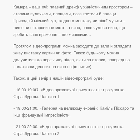
Камера – ваші очі: плавний дрейф урбаністичним простором –
старими вуличками, площами, повз костели й палаци.
Природній міський гул, жодного монтажу чи лівої музики –
лише ви і старовинне місто.. і вино, наше чудово вино, що
зробить ваші враження – ще живішими…
Протягом відео-програми можна заходити до зали й оглядати
живу виставку картин чи фото. Також будь-кому можна
долучитися до перегляду відео, сісти за столик, попередньо
сплативши депозит на вино (інфо нижче).
Також, в цей вечір в нашій відео-програмі буде:
- 18:00-19:0О. «Відео вражаючої присутності»: прогулянка
Страсбургом. Частина 1.
- 19:00-21:00. «Галерея на великому екрані»: Каміль Піссаро та
інші французькі імпресіоністи.
- 21:00-22:00. «Відео вражаючої присутності»: прогулянка
Страсбургом. Частина 2.