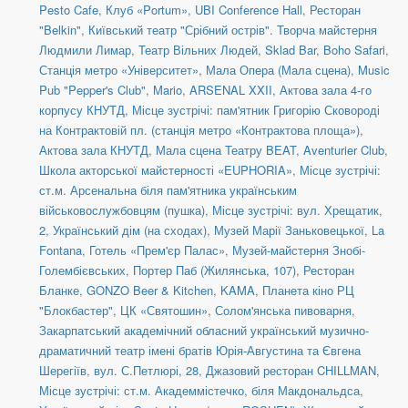
Pesto Cafe
,
Клуб «Portum»
,
UBI Conference Hall
,
Ресторан
"Belkin"
,
Київський театр "Срібний острів". Творча майстерня
Людмили Лимар
,
Театр Вільних Людей
,
Sklad Bar
,
Boho Safari
,
Станція метро «Університет»
,
Мала Опера (Мала сцена)
,
Music
Pub "Pepper's Club"
,
Mario
,
ARSENAL XXII
,
Актова зала 4-го
корпусу КНУТД
,
Місце зустрічі: пам'ятник Григорію Сковороді
на Контрактовій пл. (станція метро «Контрактова площа»)
,
Актова зала КНУТД
,
Мала сцена Театру BEAT
,
Aventurier Club
,
Школа акторської майстерності «EUPHORIA»
,
Місце зустрічі:
ст.м. Арсенальна біля пам'ятника українським
військовослужбовцям (пушка)
,
Місце зустрічі: вул. Хрещатик,
2, Український дім (на сходах)
,
Музей Марії Заньковецької
,
La
Fontana
,
Готель «Прем'єр Палас»
,
Музей-майстерня Знобі-
Голембієвських
,
Портер Паб (Жилянська, 107)
,
Ресторан
Бланке
,
GONZO Beer & Kitchen
,
KAMA
,
Планета кіно РЦ
"Блокбастер"
,
ЦК «Святошин»
,
Солом'янська пивоварня
,
Закарпатський академічний обласний український музично-
драматичний театр імені братів Юрія-Августина та Євгена
Шерегіїв
,
вул. С.Петлюрі, 28
,
Джазовий ресторан CHILLMAN
,
Місце зустрічі: ст.м. Академмістечко, біля Макдональдса
,