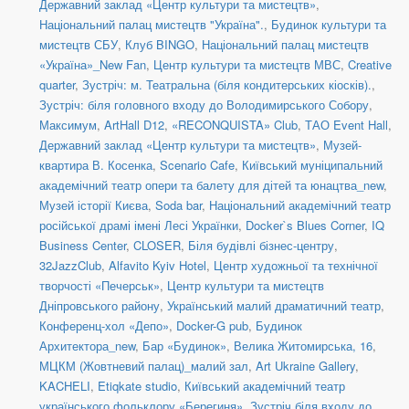
Державний заклад «Центр культури та мистецтв»
,
Національний палац мистецтв "Україна".
,
Будинок культури та
мистецтв СБУ
,
Клуб BINGO
,
Національний палац мистецтв
«Україна»_New Fan
,
Центр культури та мистецтв МВС
,
Creative
quarter
,
Зустріч: м. Театральна (біля кондитерських кіосків).
,
Зустріч: біля головного входу до Володимирського Собору
,
Максимум
,
ArtHall D12
,
«RECONQUISTA» Club
,
ТАО Event Hall
,
Державний заклад «Центр культури та мистецтв»
,
Музей-
квартира В. Косенка
,
Scenario Cafe
,
Київський муніципальний
академічний театр опери та балету для дітей та юнацтва_new
,
Музей історії Києва
,
Soda bar
,
Національний академічний театр
російської драмі імені Лесі Українки
,
Docker`s Blues Corner
,
IQ
Business Center
,
CLOSER
,
Біля будівлі бізнес-центру
,
32JazzClub
,
Alfavito Kyiv Hotel
,
Центр художньої та технічної
творчості «Печерськ»
,
Центр культури та мистецтв
Дніпровського району
,
Український малий драматичний театр
,
Конференц-хол «Депо»
,
Docker-G pub
,
Будинок
Архитектора_new
,
Бар «Будинок»
,
Велика Житомирська, 16
,
МЦКМ (Жовтневий палац)_малий зал
,
Art Ukraine Gallery
,
KACHELI
,
Etiqkate studio
,
Київський академічний театр
українського фольклору «Берегиня»
,
Зустріч біля входу до