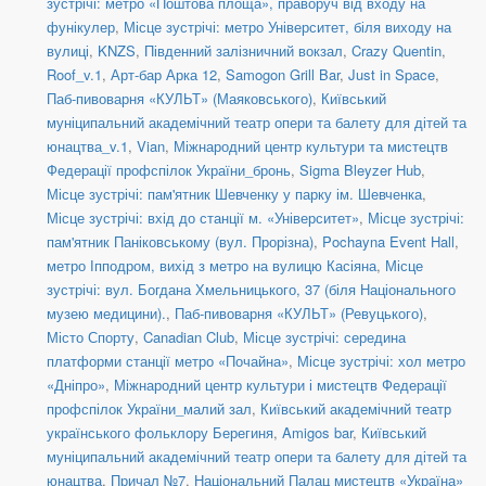
зустрічі: метро «Поштова площа», праворуч від входу на
фунікулер
,
Місце зустрічі: метро Університет, біля виходу на
вулиці
,
KNZS
,
Південний залізничний вокзал
,
Crazy Quentin
,
Roof_v.1
,
Арт-бар Арка 12
,
Samogon Grill Bar
,
Just in Space
,
Паб-пивоварня «КУЛЬТ» (Маяковського)
,
Київський
муніципальний академічний театр опери та балету для дітей та
юнацтва_v.1
,
Vian
,
Міжнародний центр культури та мистецтв
Федерації профспілок України_бронь
,
Sigma Bleyzer Hub
,
Місце зустрічі: пам'ятник Шевченку у парку ім. Шевченка
,
Місце зустрічі: вхід до станції м. «Університет»
,
Місце зустрічі:
пам'ятник Паніковському (вул. Прорізна)
,
Pochayna Event Hall
,
метро Іпподром, вихід з метро на вулицю Касіяна
,
Місце
зустрічі: вул. Богдана Хмельницького, 37 (біля Національного
музею медицини).
,
Паб-пивоварня «КУЛЬТ» (Ревуцького)
,
Місто Спорту
,
Canadian Club
,
Місце зустрічі: середина
платформи станції метро «Почайна»
,
Місце зустрічі: хол метро
«Дніпро»
,
Міжнародний центр культури і мистецтв Федерації
профспілок України_малий зал
,
Київський академічний театр
українського фольклору Берегиня
,
Amigos bar
,
Київський
муніципальний академічний театр опери та балету для дітей та
юнацтва
,
Причал №7
,
Національний Палац мистецтв «Україна»