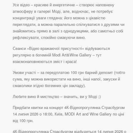
Усе відео – красиве й енергетичне – створює наповнену
атмосферу в галереї Моді, але, водночас, не потребує
концентрації уваги глядача: його можна з цікавістю
переглядати, а можна паралельно спілкуватися з друзями чи
знайомитись прямо в залі з однодумцями, або самотньо собі
рефлексувати, спокійно смакуючи вино.
Сеанси «Відео вражаючої присутності» відбуваються
регулярно в богемній Modi Art&Wine Gallery – тут
взаємонаповнюються зміст і краса!
Умови участі – за передплатою 100 грн барний депозит (тобто
сума, яку можна використати на вино, інші напої, закуски й
смаколики згідно богемних цін закладу).
Любите вино й мистецтво – значить, ви у Моді ;)
Придбати квитки на концерт 4К-Відеопрогулянка Страсбургом
14 липня 2026 о 18:00, Київ, MODI Art and Wine Gallery по ціні
від 100 грн.
4К-Відеопрогулянка Страсбургом відбудеться 14 липня 2026 о