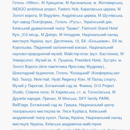
Готель «Hilton»
,
М Хрещатик
,
М Арсенальна
,
м. Житомирська
,
INDIGO ambitious project
,
Fedoriv Hub
,
Кирилівська церква
,
М
Золоті ворота
,
М Видубичі
,
Андріївська церква
,
М Шулявська
,
Арт-завод Платформа.
,
Готель «Русь»
,
Український дім
,
Київський драматичний театр "Браво"
,
Fairmont Grand Hotel
Kyiv_312 місць
,
М Дніпро
,
М Іпподром
,
Національний палац
мистецтв Україна
,
вул. Десятинна, 12
,
БК «Більшовик»
,
БК ім.
Корольова
,
Південний залізничний вокзал
,
Національний
науково-природничий музей
,
Майстер-клас (вул. Бастіонна)
,
М
Університет
,
Музей ім. А. Пушкіна
,
President Hotel
,
Зустріч: м.
Золоті Ворота (біля пам'ятника Ярославу Мудрому).
,
Шоколадний будиночок
,
Готель "Козацький" (Конференц-зал
№3. Театр)
,
Nivki-hall
,
Hyatt Regency Kiev
,
М Палац спорту
,
Музей у Пирогові
,
Ботанічний сад ім. Фоміна
,
G13 Project
Studio
,
Співоче поле
,
М Харківська
,
ст. м. Голосіївська
,
М
Дружби народів
,
Причал
,
М Мінська
,
SKY family PARK
,
BelEtage
,
Ботанічний сад ім. Гришка
,
Національний центр
театрального мистецтва ім. Леся Курбаса
,
Київський
академічний театр кукол
,
Палац Україна
,
Національний палац
мистецтв Україна
,
Київська академічна майстерня