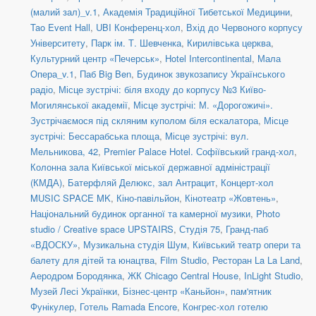
(малий зал)_v.1
,
Академія Традиційної Тибетської Медицини
,
Tao Event Hall
,
UBI Конференц-хол
,
Вхід до Червоного корпусу
Університету
,
Парк ім. Т. Шевченка
,
Кирилівська церква
,
Культурний центр «Печерськ»
,
Hotel Intercontinental
,
Мала
Опера_v.1
,
Паб Big Ben
,
Будинок звукозапису Українського
радіо
,
Місце зустрічі: біля входу до корпусу №3 Київо-
Могилянської академії
,
Місце зустрічі: М. «Дорогожичі».
Зустрічаємося під скляним куполом біля ескалатора
,
Місце
зустрічі: Бессарабська площа
,
Місце зустрічі: вул.
Мельникова, 42
,
Premier Palace Hotel. Софіївський гранд-хол
,
Колонна зала Київської міської державної адміністрації
(КМДА)
,
Батерфляй Делюкс, зал Антрацит
,
Концерт-хол
MUSIC SPACE MK
,
Кіно-павільйон
,
Кінотеатр «Жовтень»
,
Національний будинок органної та камерної музики
,
Photo
studio / Creative space UPSTAIRS
,
Студія 75
,
Гранд-паб
«ВДОСКУ»
,
Музикальна студія Шум
,
Київський театр опери та
балету для дітей та юнацтва
,
Film Studio
,
Ресторан La La Land
,
Аеродром Бородянка
,
ЖК Chicago Central House
,
InLight Studio
,
Музей Лесі Українки
,
Бізнес-центр «Каньйон»
,
пам'ятник
Фунікулер
,
Готель Ramada Encore
,
Конгрес-хол готелю