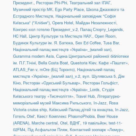
Президент.
,
Ресторан Phi-Phi
,
Театральний зал ІПАГ
,
Музичний простір МК
,
Ego Party Place
,
Школа Джазового та
Естрадного Мистецтв
,
Національний заповідник "Софія
Київська" ("Хлібня")
,
Opera Hotel
,
Майдан Незалежності
,
Конгрес-хол готелю Президент_v.2
,
Палац Спорту_Legends
,
HC Hall
,
Центр Культури та Мистецтв НАУ.
,
Open Room
,
Будинок Культури ім. Я. Батюка
,
Sex Ed Coffee
,
Tusa Bar
,
Національний палац мистецтв «Україна»_(малий зал)
,
Guramma modern Asia
,
Сцена Центральної районної бібліотеки
ім. П.Г.Тічіні
,
Bella Costa Boat
,
Questoria Kiev
,
Кафе «Паштет»
,
ATLAS_Fan v
,
mOre (БЦ Торонто)
,
Національний палац
мистецтв «Україна»_(малий зал)_v.2
,
вул. Шулявська 5
,
Дім
Кіно
,
Ресторан «Одеський Бульвар»
,
Ресторан Гольфіст
,
Національний палац мистецтв «Україна»_Lords
,
Студія
Київського театру «Тисячоліття»
,
Travel Hub
,
Літературно-
меморіальний музей Максима Рильського
,
In-Jazz
,
Rosa
Victoria cruise ship
,
Київський Палац дітей та юнацтва
,
In Jazz
,
Готель Otel'
,
Квест Комплекс PhasmoPhobia
,
Beer House
(ARENA)
,
Marche central
,
Otel
,
ВДНГ, 19 павільйон
,
test-11-
02FM4
,
Під Асфальтом Пляж
,
Контактний зоопарк «Лемур»
,