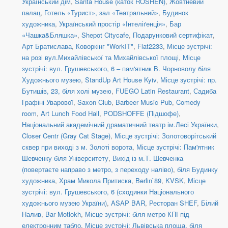
Український дім
,
Santa House (каток ROSHEN)
,
Жовтневий
палац
,
Готель «Турист», зал «Театральний»
,
Будинок
художника
,
Український простір «Інтеліґенція»
,
Бар
«Чашка&Бляшка»
,
Shepot Citycafe
,
Подарунковий сертифікат
,
Арт Братислава
,
Коворкінг "WorkIT"
,
Flat2233
,
Місце зустрічі:
на розі вул.Михайлівської та Михайлівської площі
,
Місце
зустрічі: вул. Грушевського, 6 – пам'ятник В. Чорноволу біля
Художнього музею
,
StandUp Art House Kyiv
,
Місце зустрічі: пр.
Бутишів, 23, біля холі музею
,
FUEGO Latin Restaurant
,
Садиба
Графіні Уварової
,
Saxon Club
,
Barbeer Music Pub
,
Comedy
room
,
Art Lunch Food Hall
,
PODSHOFFE (Підшофе)
,
Національний академічний драматичний театр ім.Лесі Українки
,
Closer Centr (Gray Cat Stage)
,
Місце зустрічі: Золотоворітський
сквер при виході з м. Золоті ворота
,
Місце зустрічі: Пам'ятник
Шевченку біля Університету
,
Вихід із м.Т. Шевченка
(повертаєте направо з метро, з переходу наліво)
,
біля Будинку
художника
,
Храм Микола Притиска
,
Berlin`89
,
KVSK
,
Місце
зустрічі: вул. Грушевського, 6 (сходинки Національного
художнього музею України)
,
ASAP BAR
,
Ресторан SHEF
,
Білий
Налив
,
Bar Motlokh
,
Місце зустрічі: біля метро КПІ під
електронним табло
,
Місце зустрічі: Львівська площа, біля