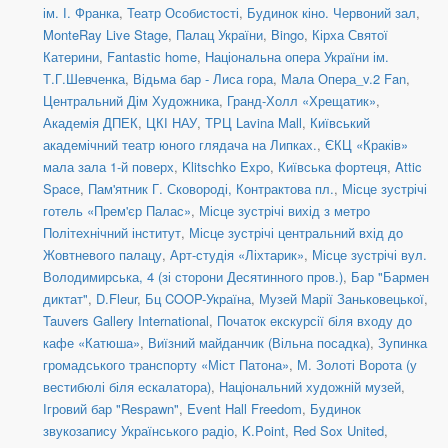
ім. І. Франка
,
Театр Особистості
,
Будинок кіно. Червоний зал
,
MonteRay Live Stage
,
Палац України
,
Bingo
,
Кірха Святої
Катерини
,
Fantastic home
,
Національна опера України ім.
Т.Г.Шевченка
,
Відьма бар - Лиса гора
,
Мала Опера_v.2 Fan
,
Центральний Дім Художника
,
Гранд-Холл «Хрещатик»
,
Академія ДПЕК
,
ЦКІ НАУ
,
ТРЦ Lavina Mall
,
Київський
академічний театр юного глядача на Липках.
,
ЄКЦ «Краків»
мала зала 1-й поверх
,
Klitschko Expo
,
Київська фортеця
,
Attic
Space
,
Пам'ятник Г. Сковороді, Контрактова пл.
,
Місце зустрічі
готель «Прем'єр Палас»
,
Місце зустрічі вихід з метро
Політехнічний інститут
,
Місце зустрічі центральний вхід до
Жовтневого палацу
,
Арт-студія «Ліхтарик»
,
Місце зустрічі вул.
Володимирська, 4 (зі сторони Десятинного пров.)
,
Бар "Бармен
диктат"
,
D.Fleur
,
Бц COOP-Україна
,
Музей Марії Заньковецької
,
Tauvers Gallery International
,
Початок екскурсії біля входу до
кафе «Катюша»
,
Виїзний майданчик (Вільна посадка)
,
Зупинка
громадського транспорту «Міст Патона»
,
М. Золоті Ворота (у
вестибюлі біля ескалатора)
,
Національний художній музей
,
Ігровий бар "Respawn"
,
Event Hall Freedom
,
Будинок
звукозапису Українського радіо
,
K.Point
,
Red Sox United
,