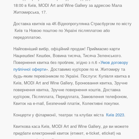
18:00 в Київ, MODI Art and Wine Gallery за адресою Мала
Житомирська, 17.
Доставка квитків на 4К-Відеопрогулянка Страсбургом по місту
Київ та Новою поштою по Україні післяплатою або
передоплатою.
Найповніший вибір, офіційний продаж! Приймаємо карти
Нацкешбек! Кешбек, Вовина тисяча, Тисяча Зеленського.
Повернення квитка без проблем, згідно з п.6 «
Умов договору
публічної оферти
». Доставимо кур'єром по м. Житомиру та
будь-яким перевізником по Україні. Послуги: Купівля квитка в
Київ, MODI Art and Wine Gallery, Бронювання квитка, Зручне
повернення квитка, Зручне повернення коштів, Доставка
кур'єром, Післяплата, Передплата, Замовлення телефоном,
Квиток на e-mail, Безпечний платіж, Колективні покупки.
Концерти у філармонії, театрах та клубах міста
Київ 2023
.
Квиткова каса Київ, MODI Art and Wine Gallery, де ви можете
придбати електронний квиток (етикет, e-ticket, eticket) на