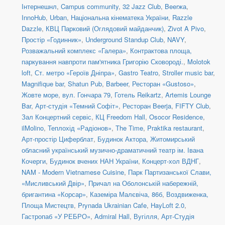
Інтернешнл
,
Campus community
,
32 Jazz Club
,
Beerжа
,
InnoHub
,
Urban
,
Національна кінематека України
,
Razzle
Dazzle
,
КВЦ Парковий (Оглядовий майданчик)
,
Zivot A Pivo
,
Простір «Годинник»
,
Underground Standup Club
,
NAVY
,
Розважальний комплекс «Галера»
,
Контрактова площа,
паркування навпроти пам'ятника Григорію Сковороді.
,
Molotok
loft
,
Ст. метро «Героїв Дніпра»
,
Gastro Teatro
,
Stroller music bar
,
Magnifique bar
,
Shatun Pub
,
Barbeer
,
Ресторан «Gustoso»
,
Жовте море
,
вул. Гончара 79
,
Готель Reikartz
,
Artemis Lounge
Bar
,
Арт-студія «Темний Софіт»
,
Ресторан Beerja
,
FIFTY Club
,
Зал Концертний сервіс
,
КЦ Freedom Hall
,
Osocor Residence
,
ilMolino
,
Теплохід «Радіонов»
,
The Time
,
Praktika restaurant
,
Арт-простір Циферблат
,
Будинок Актора
,
Житомирський
обласний український музично-драматичний театр ім. Івана
Кочерги
,
Будинок вчених НАН України
,
Концерт-хол ВДНГ
,
NAM - Modern Vietnamese Cuisine
,
Парк Партизанської Слави,
«Мисливський Двір»
,
Причал на Оболонській набережній,
бригантина «Корсар»
,
Каземіра Малєвіча, 86б
,
Воздвиженка,
Площа Мистецтв
,
Prynada Ukrainian Cafe
,
HayLoft 2.0
,
Гастропаб «У РЕБРО»
,
Admiral Hall
,
Вугілля
,
Арт-Студія