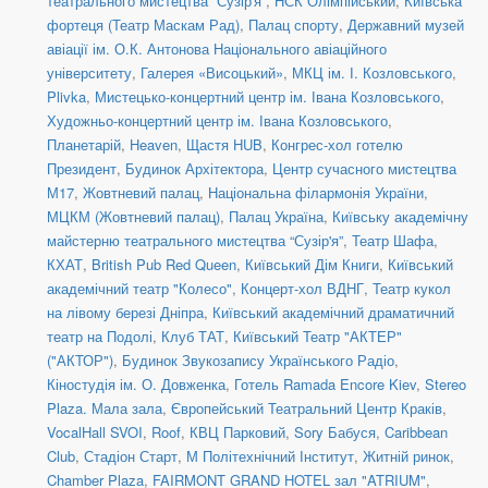
театрального мистецтва “Сузір'я”
,
НСК Олімпійський
,
Київська
фортеця (Театр Маскам Рад)
,
Палац спорту
,
Державний музей
авіації ім. О.К. Антонова Національного авіаційного
університету
,
Галерея «Висоцький»
,
МКЦ ім. І. Козловського
,
Plivka
,
Мистецько-концертний центр ім. Івана Козловського
,
Художньо-концертний центр ім. Івана Козловського
,
Планетарій
,
Heaven
,
Щастя HUB
,
Конгрес-хол готелю
Президент
,
Будинок Архітектора
,
Центр сучасного мистецтва
М17
,
Жовтневий палац
,
Національна філармонія України
,
МЦКМ (Жовтневий палац)
,
Палац Україна
,
Київську академічну
майстерню театрального мистецтва “Сузір'я”
,
Театр Шафа
,
КХАТ
,
British Pub Red Queen
,
Київський Дім Книги
,
Київський
академічний театр "Колесо"
,
Концерт-хол ВДНГ
,
Театр кукол
на лівому березі Дніпра
,
Київський академічний драматичний
театр на Подолі
,
Клуб ТАТ
,
Київський Театр "АКТЕР"
("АКТОР")
,
Будинок Звукозапису Українського Радіо
,
Кіностудія ім. О. Довженка
,
Готель Ramada Encore Kiev
,
Stereo
Plaza. Мала зала
,
Європейський Театральний Центр Краків
,
VocalHall SVOI
,
Roof
,
КВЦ Парковий
,
Sory Бабуся
,
Caribbean
Club
,
Стадіон Старт
,
М Політехнічний Інститут
,
Житній ринок
,
Chamber Plaza
,
FAIRMONT GRAND HOTEL зал "ATRIUM"
,