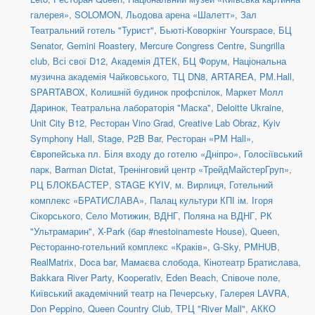
галерея»
,
SOLOMON
,
Льодова арена «Шалетт»
,
Зал
Театральний готель "Турист"
,
Бьюті-Коворкінг Yourspace
,
БЦ
Senator
,
Gemini Roastery
,
Mercure Congress Centre
,
Sungrilla
club
,
Всі свої D12
,
Академія ДТЕК
,
БЦ Форум
,
Національна
музична академія Чайковського
,
ТЦ DN8
,
ARTAREA
,
PM.Hall
,
SPARTABOX
,
Колишній будинок профспілок
,
Маркет Молл
Даринок
,
Театральна лабораторія "Маска"
,
Deloitte Ukraine
,
Unit City B12
,
Ресторан Vino Grad
,
Creative Lab Obraz
,
Kyiv
Symphony Hall
,
Stage
,
P2B Bar
,
Ресторан «PM Hall»
,
Європейська пл. Біля входу до готелю «Дніпро»
,
Голосіївський
парк
,
Barman Dictat
,
Тренінговий центр «ТрейдМайстерГруп»
,
РЦ БЛОКБАСТЕР
,
STAGE KYIV
,
м. Вирлиця
,
Готельний
комплекс «БРАТИСЛАВА»
,
Палац культури КПІ ім. Ігоря
Сікорського
,
Село Мотижин
,
ВДНГ, Поляна на ВДНГ
,
РК
"Ультрамарин"
,
X-Park (бар #nestoinameste House)
,
Queen
,
Ресторанно-готельний комплекс «Краків»
,
G-Sky
,
PMHUB
,
RealMatrix
,
Doca bar
,
Мамаєва слобода
,
Кінотеатр Братислава
,
Bakkara River Party
,
Kooperativ
,
Eden Beach
,
Співоче поле
,
Київський академічний театр на Печерську
,
Галерея LAVRA
,
Don Peppino
,
Queen Country Club
,
ТРЦ "River Mall"
,
АККО