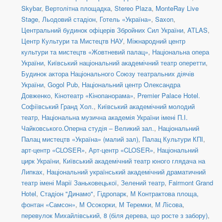
Skybar
,
Вертолітна площадка
,
Stereo Plaza
,
MonteRay Live
Stage
,
Льодовий стадіон
,
Готель «Україна»
,
Saxon
,
Центральний будинок офіцерів Збройних Сил України
,
ATLAS
,
Центр Культури та Мистецтв НАУ
,
Міжнародний центр
культури та мистецтв «Жовтневий палац»
,
Національна опера
України
,
Київський національний академічний театр оперетти
,
Будинок актора Національного Союзу театральних діячів
України
,
Gogol Pub
,
Національний центр Олександра
Довженко
,
Кінотеатр «Кінопанорама»
,
Premier Palace Hotel.
Софіївський Гранд Хол.
,
Київський академічний молодий
театр
,
Національна музична академія України імені П.І.
Чайковського.Оперна студія – Великий зал.
,
Національний
Палац мистецтв «Україна» (малий зал)
,
Палац Культури КПІ
,
арт-центр «CLOSER»
,
Арт-центр «CLOSER»
,
Національний
цирк України
,
Київський академічний театр юного глядача на
Липках
,
Національний український академічний драматичний
театр імені Марії Заньковецької
,
Зелений театр
,
Fairmont Grand
Hotel
,
Стадіон "Динамо"
,
Гідропарк
,
М Контрактова площа,
фонтан «Самсон»
,
М Осокорки
,
М Теремки
,
М Лісова
,
перевулок Михайлівський, 8 (біля дерева, що росте з забору)
,