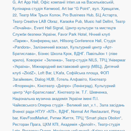
G
,
Art App Hall
,
Офіс компанії inten.ua на Васильківській
,
Кулінарна студія Kenwood
,
Art bar "G Point"
,
вул. Хрещатик,
22
,
Театр Між Трьох Колон
,
Pro Business Hub
,
БЦ Астарта
,
Театр Creative LAB Obraz
,
Karaoke Pub
,
Music hall Dellini
,
Театр
«Почайна»
,
Event Hall Signal
,
Центр культури та мистецтв
Служби безпеки України
,
Favor Park Hotel
,
Нічний клуб
«Париж»
,
Конференц зал
,
Hillsong Conference Hall
,
Студія
«Pandora»
,
Залізничний вокзал
,
Культурний центр «Арт-
Братислава»
,
Бізнес Школа Крок
,
ВДНГ. Павільйон 1 (ліве
крило)
,
Коворкінг «Зеленка»
,
Театр-студія NILS
,
ТРЦ Універмаг
«Україна»
,
Міжнародний виставковий центр (МВЦ)
,
Дитячий
клуб «ZkidZ»
,
Loft Bar
,
L'Kafa
,
Софійська площа
,
ФОП
Загайкевич
,
Dialog HUB
,
Готель Алфавіто
,
Кінотеатр
«Флоренція»
,
Кінотеатр «Дніпро» (Ленінград)
,
Культурний
центр "Арт-Братислава"
,
Кінотеатр ім. Т.Г. Шевченка
,
Національна музична академія України імені П.І.
Чайковського.Оперна студія - Великий зал_v.1.
,
Зала засідань
Вченої ради НТУУ «КПІ»
,
ВДНГ
,
Normal Art Restaurant
,
Pirog
bar
,
KievFoodMarket
,
Ритми Життя
,
ТРЦ "Smart plaza Obolon"
,
Ресторан Прага
,
ЦКМ КПІ
,
Академія «Делойт»
,
Театр-студія
Leto
,
Ресторан Queen
,
Національний музей «Київська картинна