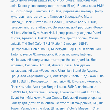
Державний музей авіації ім. О.К. Антонова Національного
авіаційного університету (борт літака ІЛ-86)
,
Велика зала НМУ
ім.Богомольця
,
FreeGen Surf Cafe
,
Державний заклад «Центр
культури і мистецтв»_v.1
,
Галерея «Висоцький»
,
Мала
Опера_t
,
Парк «Наталка» (Оболонь)
,
Ігровий бар VR HUB
,
Галерея мистецтв «Лавра»
,
Вегетаріанський ресторан «Коло»
,
Hill bar
,
Alaska Kyiv
,
Main Hall
,
Центр розвитку людини Ритмі
Життя
,
Арт-бар ARKA12
,
Театр «Між Трьох Колон»
,
Музей
авіації
,
Tiki Surf Cafe
,
ТРЦ "Район" 2 поверх
,
ВДНГ,
Центральний Павільйон 1
,
Кіностудія
,
ВДНГ, 13-й павільйон
,
Tartoria
,
метро Житомирська, біля автосалону Інфініті
,
Національний академічний театр російської драмі ім. Лесі
Українки
,
Pechersk Art Flat
,
Avatar Space
,
Концертно-
танцювальний зал «Ровесник»
,
Ukrainian Stand-Up Agency
,
Гранд Хол «Хрещатик»_v.1
,
Антикафе «Ляси»
,
Сад бажань на
ВДНГ
,
ВДНГ, Концерт-хол (павільйон 9)
,
Кінотеатр «Алмаз»
,
Парк Камелія
,
Арт-клуб Видно і вино
,
ВДНГ, павільйон 2
,
KWINS hall
,
Mezzanine
,
Вебінар
,
Концерт-холл «ALLEGRO»
,
Event Hall «Маячок»
,
Мала Опера
,
Київський театр опери та
балету для дітей та юнацтва
,
Вертолітний майданчик
,
БЦ 101
Tower
,
Veranda on the river
,
Шпаківня
,
Victoria Museum
,
City-