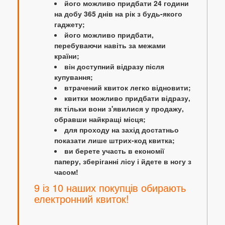
його можливо придбати 24 години
на добу 365 днів на рік з будь-якого
гаджету;
його можливо придбати,
перебуваючи навіть за межами
країни;
він доступний відразу після
купування;
втрачений квиток легко відновити;
квитки можливо придбати відразу,
як тільки вони з'явилися у продажу,
обравши найкращі місця;
для проходу на захід достатньо
показати лише штрих-код квитка;
ви берете участь в економії
паперу, зберіганні лісу і йдете в ногу з
часом!
9 із 10 наших покупців обирають
електронний квиток!