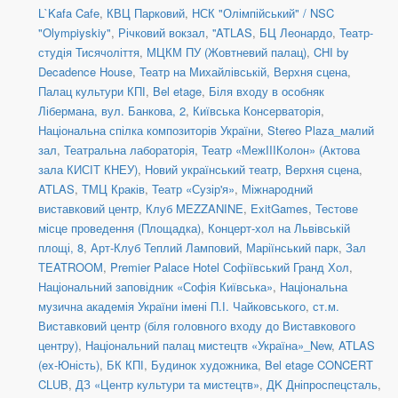
L`Kafa Cafe
,
КВЦ Парковий
,
НСК "Олімпійський" / NSC
"Olympiyskiy"
,
Річковий вокзал
,
''ATLAS
,
БЦ Леонардо
,
Театр-
студія Тисячоліття
,
МЦКМ ПУ (Жовтневий палац)
,
CHI by
Decadence House
,
Театр на Михайлівській, Верхня сцена
,
Палац культури КПІ
,
Bel etage
,
Біля входу в особняк
Лібермана, вул. Банкова, 2
,
Київська Консерваторія
,
Національна спілка композиторів України
,
Stereo Plaza_малий
зал
,
Театральна лабораторія
,
Театр «МежIIIКолон» (Актова
зала КИСІТ КНЕУ)
,
Новий український театр, Верхня сцена
,
ATLAS
,
ТМЦ Краків
,
Театр «Сузір'я»
,
Міжнародний
виставковий центр
,
Клуб MEZZANINE
,
ExitGames
,
Тестове
місце проведення (Площадка)
,
Концерт-хол на Львівській
площі, 8
,
Арт-Клуб Теплий Ламповий
,
Маріїнський парк
,
Зал
TEATROOM
,
Premier Palace Hotel Софіївський Гранд Хол
,
Національний заповідник «Софія Київська»
,
Національна
музична академія України імені П.І. Чайковського
,
ст.м.
Виставковий центр (біля головного входу до Виставкового
центру)
,
Національний палац мистецтв «Україна»_New
,
ATLAS
(ex-Юність)
,
БК КПІ
,
Будинок художника
,
Bel etage CONCERT
CLUB
,
ДЗ «Центр культури та мистецтв»
,
ДK Дніпроспецсталь
,