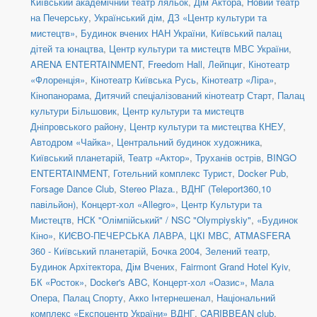
Київський академічний театр ляльок
,
Дім Актора
,
Новий театр
на Печерську
,
Український дім
,
ДЗ «Центр культури та
мистецтв»
,
Будинок вчених НАН України
,
Київський палац
дітей та юнацтва
,
Центр культури та мистецтв МВС України
,
ARENA ENTERTAINMENT
,
Freedom Hall
,
Лейпциг
,
Кінотеатр
«Флоренція»
,
Кінотеатр Київська Русь
,
Кінотеатр «Ліра»
,
Кінопанорама
,
Дитячий спеціалізований кінотеатр Старт
,
Палац
культури Більшовик
,
Центр культури та мистецтв
Дніпровського району
,
Центр культури та мистецтва КНЕУ
,
Автодром «Чайка»
,
Центральний будинок художника
,
Київський планетарій
,
Театр «Актор»
,
Труханів острів
,
BINGO
ENTERTAINMENT
,
Готельний комплекс Турист
,
Docker Pub
,
Forsage Dance Club
,
Stereo Plaza.
,
ВДНГ (Teleport360,10
павільйон)
,
Концерт-хол «Allegro»
,
Центр Культури та
Мистецтв
,
НСК "Олімпійський" / NSC "Olympiyskiy"
,
«Будинок
Кіно»
,
КИЄВО-ПЕЧЕРСЬКА ЛАВРА
,
ЦКІ МВС
,
ATMASFERA
360 - Київський планетарій
,
Бочка 2004
,
Зелений театр
,
Будинок Архітектора
,
Дім Вчених
,
Fairmont Grand Hotel Kyiv
,
БК «Росток»
,
Docker's ABC
,
Концерт-хол «Оазис»
,
Мала
Опера
,
Палац Спорту
,
Акко Інтернешенал
,
Національний
комплекс «Експоцентр України» ВДНГ
,
CARIBBEAN club
,