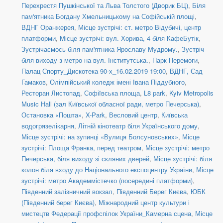
Перехрестя Пушкінської та Льва Толстого (Дворик БЦ)
,
Біля
пам'ятника Богдану Хмельницькому на Софійській площі
,
ВДНГ Оранжерея
,
Місце зустрічі: ст. метро Відубичі, центр
платформи
,
Місце зустрічі: вул. Хорива, 4 біля КафеБутік
,
Зустрічаємось біля пам'ятника Ярославу Мудрому.
,
Зустріч
біля виходу з метро на вул. Інститутська.
,
Парк Перемоги
,
Палац Спорту_Дискотека 90-х_16.02.2019 19:00
,
ВДНГ, Сад
Гамаков
,
Олімпійський коледж імені Івана Піддубного
,
Ресторан Листопад
,
Софіївська площа
,
L8 park
,
Kyiv Metropolis
Music Hall (зал Київської обласної ради, метро Печерська)
,
Остановка «Пошта»
,
X-Park
,
Весловий центр
,
Київська
водогрязелікарня
,
Літній кінотеатр біля Українського дому
,
Місце зустрічі: на зупинці «Вулиця Болсуновських»
,
Місце
зустрічі: Площа Франка, перед театром
,
Місце зустрічі: метро
Печерська, біля виходу зі скляних дверей
,
Місце зустрічі: біля
колон біля входу до Національного експоцентру України
,
Місце
зустрічі: метро Академмістечко (посередині платформи)
,
Південний залізничний вокзал
,
Південний Берег Києва
,
ЮБК
(Південний берег Києва)
,
Міжнародний центр культури і
мистецтв Федерації профспілок України_Камерна сцена
,
Місце