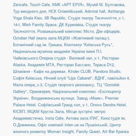
Zencafe
,
Touch Cafe
,
КМК «АРТ ЕРІЯ»
,
Музей М. Булгакова
,
Тур вихідного дня
,
НСК Олімпійський
,
Admiral hall
,
Ashtanga
Yoga Shala Kiev
,
3B Republic
,
Студія театру Тисячоліття_v.1
,
14-t
,
Wish Family Space
,
ДК Куренівка
,
Студія театру
Тисячоліття
,
Розважальний комплекс Місто
,
Дім офіцерів
,
October Hall (мала зала МЦКМ «Жовтневий палац»)
,
Ботанічний сад ім. Гришка
,
Кінотеатр "Київська Русь"
,
Національна музична академія України імені П.І.
Чайковського.Оперна студія - Великий зал_v.1
,
Ресторан
Alaska
,
Академія МТА
,
Ресторан Бассано
,
Тераса D12
,
Шпаківня - Кафе на деревах
,
Kinder CLUB
,
Pandora Studio
,
Софія Київська
,
Нічний клуб "Lips Cabaret"
,
ВДНГ, павільйон 4
,
Мала опера_v.3
,
Студія творчого резонансу
,
ТЦ "Gorodok
Gallery"
,
Оранжерея, Національний комплекс «Експоцентр
України»
,
Воздвиженська вулиця
,
Завод «Маяк»
,
Premier
Palace Hotel. Софіївський Гранд хол_v.1
,
Onovo Dendra Hotel
,
КІСВП
,
МЦКМ Кругла Зала
,
Місце зустрічі: метро
Академмістечко
,
Insta Cafe
,
Актова зала ІПАГ
,
Кіностудія ім.
О.Довженка
,
Офіс компанії inten.ua на Пушкінській
,
Центр
жіночого розвитку Woman Insight
,
Family Quest
,
Art Bar Крапка