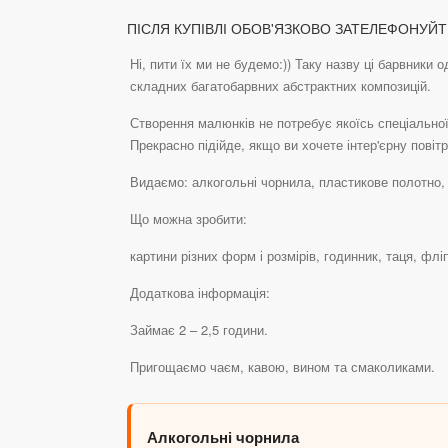
ПІСЛЯ КУПІВЛІ ОБОВ'ЯЗКОВО ЗАТЕЛЕФОНУЙТ
Ні, пити їх ми не будемо:)) Таку назву ці барвник
складних багатобарвних абстрактних композицій.
Створення малюнків не потребує якоїсь спеціальної
Прекрасно підійде, якщо ви хочете інтер'єрну повіт
Видаємо: алкогольні чорнила, пластикове полотно,
Що можна зробити:
картини різних форм і розмірів, годинник, таця, фл
Додаткова інформація:
Займає 2 – 2,5 години.
Пригощаємо чаєм, кавою, вином та смаколиками.
Алкогольні чорнила