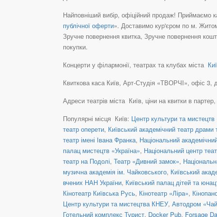
Найповніший вибір, офіційний продаж! Приймаємо ка
публічної оферти
». Доставимо кур'єром по м. Житом
Зручне повернення квитка, Зручне повернення кошті
покупки.
Концерти у філармонії, театрах та клубах міста
Киї
Квиткова каса Київ, Арт-Студія «ТВОРЧІ», офіс 3, де
Адреси театрів міста Київ, ціни на квитки в партер
Популярні місця Київ:
Центр культури та мистецтв 
театр оперети
,
Київський академічний театр драми т
театр імені Івана Франка
,
Національний академічний 
палац мистецтв «Україна»
,
Національний центр теат
театр на Подолі
,
Театр «Дивний замок»
,
Національн
музична академія ім. Чайковського
,
Київський акад
вчених НАН України
,
Київський палац дітей та юнац
Кінотеатр Київська Русь
,
Кінотеатр «Ліра»
,
Кінопан
Центр культури та мистецтва КНЕУ
,
Автодром «Чай
Готельний комплекс Турист
,
Docker Pub
,
Forsage Da