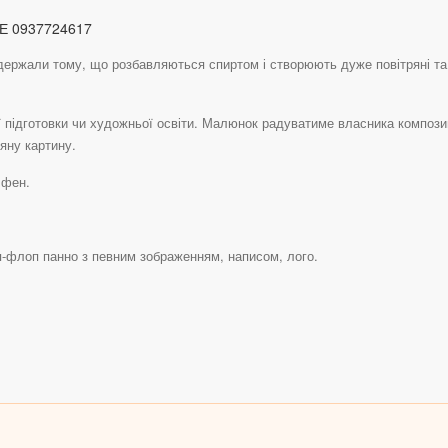
Е 0937724617
и одержали тому, що розбавляються спиртом і створюють дуже повітряні та
 підготовки чи художньої освіти. Малюнок радуватиме власника композиці
ряну картину.
 фен.
іп-флоп панно з певним зображенням, написом, лого.