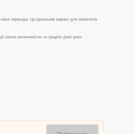
 ніжні переходи. Це ідеальний варіант для любителів
ї своєю витонченістю та грацією довгі роки.
Подія минула