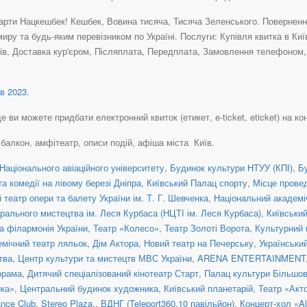
рти Нацкешбек! Кешбек, Вовина тисяча, Тисяча Зеленського. Повернення 
иру та будь-яким перевізником по Україні. Послуги: Купівля квитка в Ки
в, Доставка кур'єром, Післяплата, Передплата, Замовлення телефоном, К
в 2023
.
 ви можете придбати електронний квиток (етикет, e-ticket, eticket) на кон
, балкон, амфітеатр, описи подій, афіша міста Київ.
Національного авіаційного університету
,
Будинок культури НТУУ (КПІ)
,
Б
а комедії на лівому березі Дніпра
,
Київський Палац спорту
,
Місце прове
театр опери та балету України ім. Т. Г. Шевченка
,
Національний академіч
рального мистецтва ім. Леся Курбаса (НЦТІ ім. Леся Курбаса)
,
Київськи
а філармонія України
,
Театр «Колесо»
,
Театр Золоті Ворота
,
Культурний 
емічний театр ляльок
,
Дім Актора
,
Новий театр на Печерську
,
Українськи
тва
,
Центр культури та мистецтв МВС України
,
ARENA ENTERTAINMENT
орама
,
Дитячий спеціалізований кінотеатр Старт
,
Палац культури Більшо
ка»
,
Центральний будинок художника
,
Київський планетарій
,
Театр «Акт
nce Club
,
Stereo Plaza.
,
ВДНГ (Teleport360,10 павільйон)
,
Концерт-хол «Al