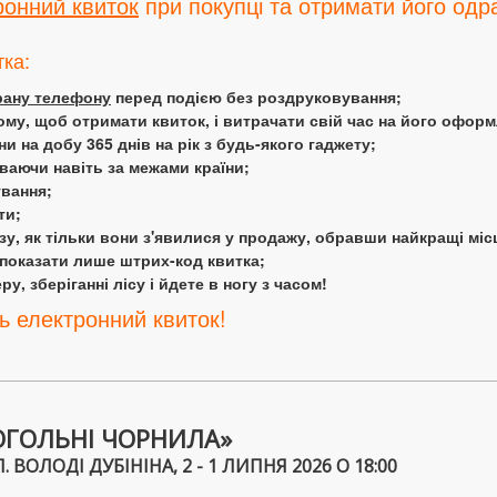
ронний квиток
при покупці та отримати його одра
тка:
крану телефону
перед подією без роздруковування;
ому, щоб отримати квиток, і витрачати свій час на його офор
 на добу 365 днів на рік з будь-якого гаджету;
аючи навіть за межами країни;
ування;
ти;
у, як тільки вони з'явилися у продажу, обравши найкращі міс
 показати лише штрих-код квитка;
у, зберіганні лісу і йдете в ногу з часом!
ь електронний квиток!
ОГОЛЬНІ ЧОРНИЛА»
. ВОЛОДІ ДУБІНІНА, 2 - 1 ЛИПНЯ 2026 О 18:00