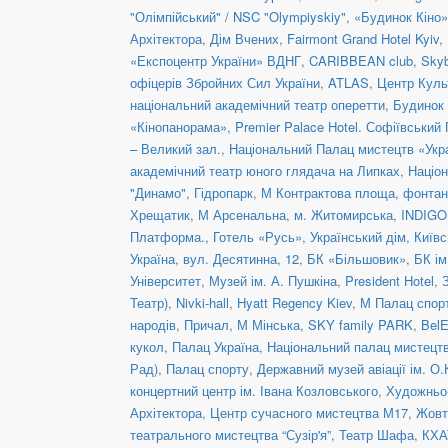
"Олімпійський" / NSC "Olympiyskiy"
,
«Будинок Кіно»
Архітектора
,
Дім Вчених
,
Fairmont Grand Hotel Kyiv
,
«Експоцентр України» ВДНГ
,
CARIBBEAN club
,
Skyb
офіцерів Збройних Сил України
,
ATLAS
,
Центр Куль
національний академічний театр оперетти
,
Будинок 
«Кінопанорама»
,
Premier Palace Hotel. Софіївський
– Великий зал.
,
Національний Палац мистецтв «Укра
академічний театр юного глядача на Липках
,
Націон
"Динамо"
,
Гідропарк
,
М Контрактова площа, фонта
Хрещатик
,
М Арсенальна
,
м. Житомирська
,
INDIGO 
Платформа.
,
Готель «Русь»
,
Український дім
,
Київс
Україна
,
вул. Десятинна, 12
,
БК «Більшовик»
,
БК ім
Університет
,
Музей ім. А. Пушкіна
,
President Hotel
,
Театр)
,
Nivki-hall
,
Hyatt Regency Kiev
,
М Палац спор
народів
,
Причал
,
М Мінська
,
SKY family PARK
,
BelE
кукол
,
Палац Україна
,
Національний палац мистецтв
Рад)
,
Палац спорту
,
Державний музей авіації ім. О.
концертний центр ім. Івана Козловського
,
Художньо-
Архітектора
,
Центр сучасного мистецтва М17
,
Жовт
театрального мистецтва “Сузір'я”
,
Театр Шафа
,
КХА