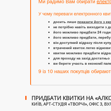
Ми радимо Вам обирати
елект
У чому переваги електронного кви
досить лише
показати його з е
не потрібно навіть виходити з д
його можливо придбати 24 години
його можливо придбати, перебув
він доступний відразу після куп
втрачений квиток легко віднови
квитки можливо придбати відраз
для проходу на захід достатньо
ви берете участь в економії папер
9 із 10 наших покупців обирают
ПРИДБАТИ КВИТКИ НА «АЛК
КИЇВ, АРТ-СТУДІЯ «ТВОРЧІ», ОФІС 3, ВУЛ