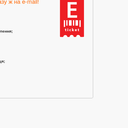
зу ж на e-mail!
млення;
ця;