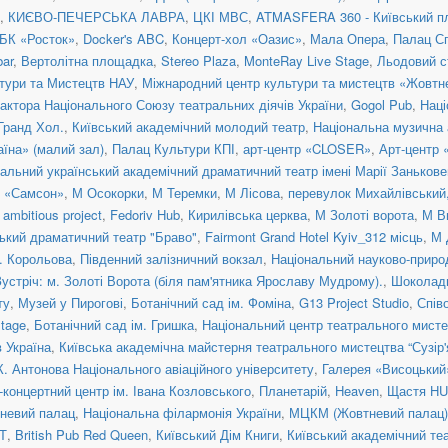
,
КИЄВО-ПЕЧЕРСЬКА ЛАВРА
,
ЦКІ МВС
,
ATMASFERA 360 - Київський п
БК «Росток»
,
Docker's ABC
,
Концерт-хол «Оазис»
,
Мала Опера
,
Палац С
ar
,
Вертолітна площадка
,
Stereo Plaza
,
MonteRay Live Stage
,
Льодовий с
тури та Мистецтв НАУ
,
Міжнародний центр культури та мистецтв «Жовтн
актора Національного Союзу театральних діячів України
,
Gogol Pub
,
Наці
 Гранд Хол.
,
Київський академічний молодий театр
,
Національна музична а
їна» (малий зал)
,
Палац Культури КПІ
,
арт-центр «CLOSER»
,
Арт-центр
альний український академічний драматичний театр імені Марії Занькове
н «Самсон»
,
М Осокорки
,
М Теремки
,
М Лісова
,
перевулок Михайлівський, 
ambitious project
,
Fedoriv Hub
,
Кирилівська церква
,
М Золоті ворота
,
М В
ький драматичний театр "Браво"
,
Fairmont Grand Hotel Kyiv_312 місць
,
М 
. Корольова
,
Південний залізничний вокзал
,
Національний науково-приро
Зустріч: м. Золоті Ворота (біля пам'ятника Ярославу Мудрому).
,
Шоколад
ту
,
Музей у Пирогові
,
Ботанічний сад ім. Фоміна
,
G13 Project Studio
,
Спів
tage
,
Ботанічний сад ім. Гришка
,
Національний центр театрального мисте
 Україна
,
Київська академічна майстерня театрального мистецтва “Сузір'
К. Антонова Національного авіаційного університету
,
Галерея «Висоцький
концертний центр ім. Івана Козловського
,
Планетарій
,
Heaven
,
Щастя H
невий палац
,
Національна філармонія України
,
МЦКМ (Жовтневий палац)
Т
,
British Pub Red Queen
,
Київський Дім Книги
,
Київський академічний те