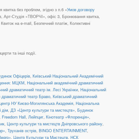
квитка без проблем, згідно з п.6 «
Умов договору
їв, Арт-Студія «ТВОРЧІ», офіс 3, Бронювання квитка,
виток на e-mail, Безпечний платіж, Колективні
церти та інші події.
удинок Офіцерів
,
Київський Національний Академічний
дення: МЦКМ
,
Національний академічний драматичний
ний драматичний театр ім. Лесі Українки
,
Національний
й драматичний театр Браво
,
Київський драматичний
центр НУ Києво-Могилянська Академія
,
Національна
й дім
,
ДЗ «Центр культури та мистецтв»
,
Будинок
,
Freedom Hall
,
Лейпциг
,
Кінотеатр «Флоренція»
,
вик
,
Центр культури та мистецтв Дніпровського району
,
ор»
,
Труханів острів
,
BINGO ENTERTAINMENT
,
legro»
,
Центр Культури та Мистецтв
,
НСК