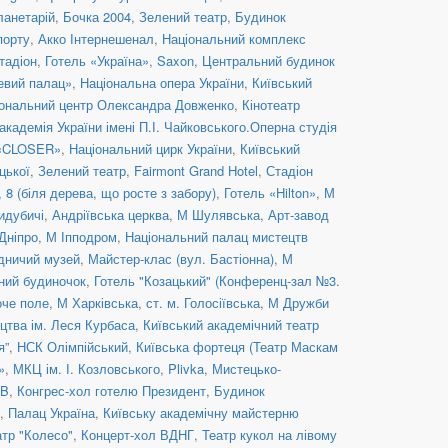
ланетарій
,
Бочка 2004
,
Зелений театр
,
Будинок
порту
,
Акко Інтернешенал
,
Національний комплекс
тадіон
,
Готель «Україна»
,
Saxon
,
Центральний будинок
евий палац»
,
Національна опера України
,
Київський
ональний центр Олександра Довженко
,
Кінотеатр
кадемія України імені П.І. Чайковського.Оперна студія
 «CLOSER»
,
Національний цирк України
,
Київський
цької
,
Зелений театр
,
Fairmont Grand Hotel
,
Стадіон
8 (біля дерева, що росте з забору)
,
Готель «Hilton»
,
М
идубичі
,
Андріївська церква
,
М Шулявська
,
Арт-завод
Дніпро
,
М Іпподром
,
Національний палац мистецтв
дничий музей
,
Майстер-клас (вул. Бастіонна)
,
М
ний будиночок
,
Готель "Козацький" (Конференц-зал №3.
оче поле
,
М Харківська
,
ст. м. Голосіївська
,
М Дружби
цтва ім. Леся Курбаса
,
Київський академічний театр
я”
,
НСК Олімпійський
,
Київська фортеця (Театр Маскам
»
,
МКЦ ім. І. Козловського
,
Plivka
,
Мистецько-
UB
,
Конгрес-хол готелю Президент
,
Будинок
,
Палац Україна
,
Київську академічну майстерню
атр "Колесо"
,
Концерт-хол ВДНГ
,
Театр кукол на лівому