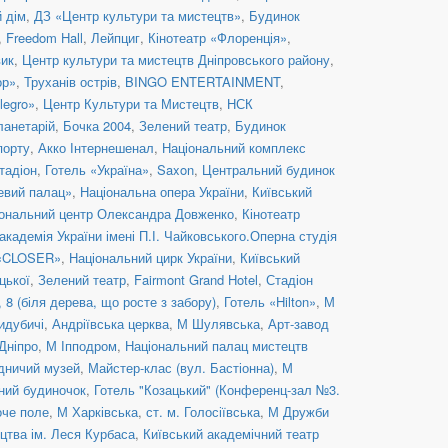
й дім
,
ДЗ «Центр культури та мистецтв»
,
Будинок
,
Freedom Hall
,
Лейпциг
,
Кінотеатр «Флоренція»
,
вик
,
Центр культури та мистецтв Дніпровського району
,
ор»
,
Труханів острів
,
BINGO ENTERTAINMENT
,
legro»
,
Центр Культури та Мистецтв
,
НСК
ланетарій
,
Бочка 2004
,
Зелений театр
,
Будинок
порту
,
Акко Інтернешенал
,
Національний комплекс
тадіон
,
Готель «Україна»
,
Saxon
,
Центральний будинок
евий палац»
,
Національна опера України
,
Київський
ональний центр Олександра Довженко
,
Кінотеатр
кадемія України імені П.І. Чайковського.Оперна студія
 «CLOSER»
,
Національний цирк України
,
Київський
цької
,
Зелений театр
,
Fairmont Grand Hotel
,
Стадіон
8 (біля дерева, що росте з забору)
,
Готель «Hilton»
,
М
идубичі
,
Андріївська церква
,
М Шулявська
,
Арт-завод
Дніпро
,
М Іпподром
,
Національний палац мистецтв
дничий музей
,
Майстер-клас (вул. Бастіонна)
,
М
ний будиночок
,
Готель "Козацький" (Конференц-зал №3.
оче поле
,
М Харківська
,
ст. м. Голосіївська
,
М Дружби
цтва ім. Леся Курбаса
,
Київський академічний театр