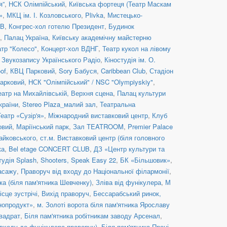
я”
,
НСК Олімпійський
,
Київська фортеця (Театр Маскам
»
,
МКЦ ім. І. Козловського
,
Plivka
,
Мистецько-
UB
,
Конгрес-хол готелю Президент
,
Будинок
,
Палац Україна
,
Київську академічну майстерню
атр "Колесо"
,
Концерт-хол ВДНГ
,
Театр кукол на лівому
 Звукозапису Українського Радіо
,
Кіностудія ім. О.
of
,
КВЦ Парковий
,
Sory Бабуся
,
Caribbean Club
,
Стадіон
арковий
,
НСК "Олімпійський" / NSC "Olympiyskiy"
,
еатр на Михайлівській, Верхня сцена
,
Палац культури
країни
,
Stereo Plaza_малий зал
,
Театральна
Театр «Сузір'я»
,
Міжнародний виставковий центр
,
Клуб
овий
,
Маріїнський парк
,
Зал TEATROOM
,
Premier Palace
Чайковського
,
ст.м. Виставковий центр (біля головного
ка
,
Bel etage CONCERT CLUB
,
ДЗ «Центр культури та
тудія Splash
,
Shooters, Speak Easy 22
,
БК «Більшовик»
,
асажу
,
Праворуч від входу до Національної філармонії
,
ка (біля пам'ятника Шевченку)
,
Зліва від фунікулера
,
М
ісце зустрічі
,
Вихід праворуч
,
Бессарабський ринок,
нопродукт»
,
м. Золоті ворота біля пам'ятника Ярославу
вадрат
,
Біля пам'ятника робітникам заводу Арсенал
,
 входу до фунікулера праворуч)
,
Біля пам'ятника Проні