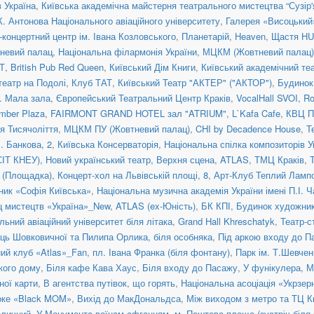
 Україна
,
Київська академічна майстерня театрального мистецтва “Сузір'
К. Антонова Національного авіаційного університету
,
Галерея «Висоцький
концертний центр ім. Івана Козловського
,
Планетарій
,
Heaven
,
Щастя H
невий палац
,
Національна філармонія України
,
МЦКМ (Жовтневий палац)
Т
,
British Pub Red Queen
,
Київський Дім Книги
,
Київський академічний те
театр на Подолі
,
Клуб ТАТ
,
Київський Театр "АКТЕР" ("АКТОР")
,
Будинок
a. Мала зала
,
Європейський Театральний Центр Краків
,
VocalHall SVOI
,
Ro
mber Plaza
,
FAIRMONT GRAND HOTEL зал "ATRIUM"
,
L`Kafa Cafe
,
КВЦ П
ія Тисячоліття
,
МЦКМ ПУ (Жовтневий палац)
,
CHI by Decadence House
,
Т
. Банкова, 2
,
Київська Консерваторія
,
Національна спілка композиторів У
СІТ КНЕУ)
,
Новий український театр, Верхня сцена
,
ATLAS
,
ТМЦ Краків
,
я (Площадка)
,
Концерт-хол на Львівській площі, 8
,
Арт-Клуб Теплий Ламп
ник «Софія Київська»
,
Національна музична академія України імені П.І. 
ц мистецтв «Україна»_New
,
ATLAS (ex-Юність)
,
БК КПІ
,
Будинок художни
льний авіаційний університет біля літака
,
Grand Hall Khreschatyk
,
Театр-с
иць Шовковичної та Пилипа Орлика, біля особняка
,
Під аркою входу до П
ний клуб «Atlas»_Fan
,
пл. Івана Франка (біля фонтану)
,
Парк ім. Т.Шевчен
ького дому
,
Біля кафе Кава Хаус
,
Біля входу до Пасажу
,
У фунікулера
,
М
ної карти
,
В агентства путівок, що горять
,
Національна асоціація «Укрзер
оке «Black MOM»
,
Вихід до МакДональдса
,
Між виходом з метро та ТЦ К
оличний
,
У Монумента воїнам-афганцям
,
м. Поштова площа (зустріч біля