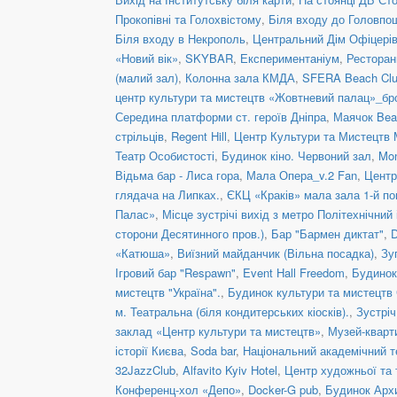
Прокопівні та Голохвістому
,
Біля входу до Головпо
Біля входу в Некрополь
,
Центральний Дім Офіцері
«Новий вік»
,
SKYBAR
,
Експериментаніум
,
Рестора
(малий зал)
,
Колонна зала КМДА
,
SFERA Beach Club
центр культури та мистецтв «Жовтневий палац»_бр
Середина платформи ст. героїв Дніпра
,
Маячок Bea
стрільців
,
Regent Hill
,
Центр Культури та Мистецтв 
Театр Особистості
,
Будинок кіно. Червоний зал
,
Mon
Відьма бар - Лиса гора
,
Мала Опера_v.2 Fan
,
Центр
глядача на Липках.
,
ЄКЦ «Краків» мала зала 1-й по
Палас»
,
Місце зустрічі вихід з метро Політехнічний 
сторони Десятинного пров.)
,
Бар "Бармен диктат"
,
D
«Катюша»
,
Виїзний майданчик (Вільна посадка)
,
Зу
Ігровий бар "Respawn"
,
Event Hall Freedom
,
Будинок
мистецтв "Україна".
,
Будинок культури та мистецтв
м. Театральна (біля кондитерських кіосків).
,
Зустріч
заклад «Центр культури та мистецтв»
,
Музей-кварт
історії Києва
,
Soda bar
,
Національний академічний те
32JazzClub
,
Alfavito Kyiv Hotel
,
Центр художньої та 
Конференц-хол «Депо»
,
Docker-G pub
,
Будинок Арх