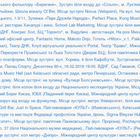
нського фольклору «Берегиня»
,
Зустріч біля входу до «Сільпо», м. Лук'ян
льйони
,
Школа вокалу Ol`Ber
,
Місце зустрічі Novus (Velopoint)
,
На вул. Ін
цького, 1-3/11
,
Зупинка «Парк Дружби Народів»
,
Perfect Place
,
Kong Musi
чі: ресторан Хачапурі і вино
,
School Lab Marketing
,
Місце зустрічі біля в
ВДНГ
,
Конгрес Хол
,
БЦ "Торонто"
,
м. Видубичі - автостанція
,
На розі Мих
ий офісний центр
,
Fantastic Home
,
Makoto Dojo
,
Готель «Hilton»_v.1
,
Рай
зал)
,
Театр ДНК
,
Клуб віртуальної реальності Portal
,
Театр "Браво"
,
Міжн
,
Перехрестя Пушкінської та Льва Толстого (Дворик БЦ)
,
Біля пам'ятника
нтр платформи
,
Місце зустрічі: вул. Хорива, 4 біля КафеБутік
,
Зустрічаємо
и
,
Палац Спорту_Дискотека 90-х_16.02.2019 19:00
,
ВДНГ, Сад Гамаков
,
О
is Music Hall (зал Київської обласної ради, метро Печерська)
,
Остановка
о дому
,
Місце зустрічі: на зупинці «Вулиця Болсуновських»
,
Місце зустрі
стрічі: біля колон біля входу до Національного експоцентру України
,
Місц
ний Берег Києва
,
ЮБК (Південний берег Києва)
,
Міжнародний центр культ
воруч від входу на фунікулер
,
Місце зустрічі: метро Університет, біля ви
ill Bar
,
Just in Space
,
Паб-пивоварня «КУЛЬТ» (Маяковського)
,
Київськи
тури та мистецтв Федерації профспілок України_бронь
,
Sigma Bleyzer Hu
рситет»
,
Місце зустрічі: пам'ятник Паніковському (вул. Прорізна)
,
Pochayna
о, 37 (біля Національного музею медицини).
,
Паб-пивоварня «КУЛЬТ» (Ре
е зустрічі: хол метро «Дніпро»
,
Міжнародний центр культури і мистецтв 