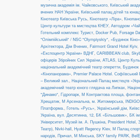
музична академія ім. Чайковського
,
Київський акад
вчених НАН України
,
Київський палац дітей та юнац
Кінотеатр Київська Русь
,
Кінотеатр «Ліра»
,
Кінопан
Центр культури та мистецтва КНЕУ
,
Автодром «Чай
Готельний комплекс Турист
,
Docker Pub
,
Forsage Da
"Олімпійський" / NSC "Olympiyskiy"
,
«Будинок Кіно»
Архітектора
,
Дім Вчених
,
Fairmont Grand Hotel Kyiv
,
«Експоцентр України» ВДНГ
,
CARIBBEAN club
,
Skyb
офіцерів Збройних Сил України
,
ATLAS
,
Центр Куль
національний академічний театр оперетти
,
Будинок 
«Кінопанорама»
,
Premier Palace Hotel. Софіївський
– Великий зал.
,
Національний Палац мистецтв «Укра
академічний театр юного глядача на Липках
,
Націон
"Динамо"
,
Гідропарк
,
М Контрактова площа, фонта
Хрещатик
,
М Арсенальна
,
м. Житомирська
,
INDIGO 
Платформа.
,
Готель «Русь»
,
Український дім
,
Київс
Україна
,
вул. Десятинна, 12
,
БК «Більшовик»
,
БК ім
Університет
,
Музей ім. А. Пушкіна
,
President Hotel
,
Театр)
,
Nivki-hall
,
Hyatt Regency Kiev
,
М Палац спор
народів
,
Причал
,
М Мінська
,
SKY family PARK
,
BelE