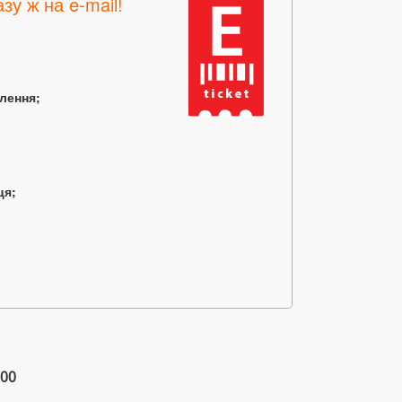
зу ж на e-mail!
млення;
ця;
00