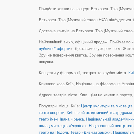
Придбати квитки на концерт Бетховен. Тріо (Музични
Бетховен. Тріо (Музичний салон НФУ) відбудеться 1
Доставка квитків на Бетховен. Тріо (Музичний сал
Найповніший вибір, офіційний продаж! Приймаємо ка
публічної оферти
». Доставимо кур'єром по м. Житом
Зручне повернення квитка, Зручне повернення кошті
покупки.
Концерти у філармонії, театрах та клубах міста
Киї
Квиткова каса Київ, Національна філармонія України,
Адреси театрів міста Київ, ціни на квитки в партер
Популярні місця Київ:
Центр культури та мистецтв 
театр оперети
,
Київський академічний театр драми т
театр імені Івана Франка
,
Національний академічний 
палац мистецтв «Україна»
,
Національний центр теат
театр на Подолі
,
Театр «Дивний замок»
,
Національн