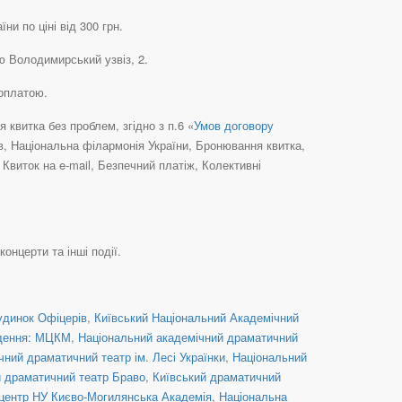
и по ціні від 300 грн.
ю Володимирський узвіз, 2.
доплатою.
квитка без проблем, згідно з п.6 «
Умов договору
їв, Національна філармонія України, Бронювання квитка,
виток на e-mail, Безпечний платіж, Колективні
концерти та інші події.
удинок Офіцерів
,
Київський Національний Академічний
дення: МЦКМ
,
Національний академічний драматичний
ний драматичний театр ім. Лесі Українки
,
Національний
й драматичний театр Браво
,
Київський драматичний
центр НУ Києво-Могилянська Академія
,
Національна