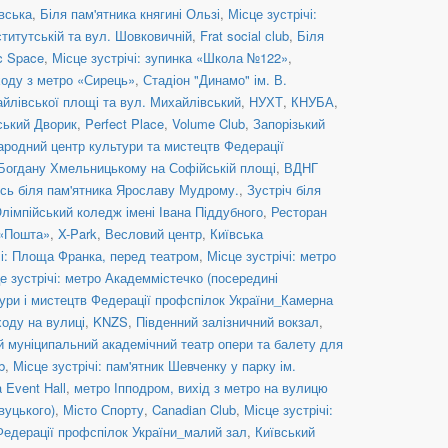
івська
,
Біля пам'ятника княгині Ользі
,
Місце зустрічі:
ститутській та вул. Шовковичній
,
Frat social сlub
,
Біля
c Space
,
Місце зустрічі: зупинка «Школа №122»
,
иходу з метро «Сирець»
,
Стадіон "Динамо" ім. В.
айлівської площі та вул. Михайлівський
,
НУХТ
,
КНУБА
,
ський Дворик
,
Perfect Place
,
Volume Club
,
Запорізький
ародний центр культури та мистецтв Федерації
 Богдану Хмельницькому на Софійській площі
,
ВДНГ
сь біля пам'ятника Ярославу Мудрому.
,
Зустріч біля
лімпійський коледж імені Івана Піддубного
,
Ресторан
 «Пошта»
,
X-Park
,
Весловий центр
,
Київська
чі: Площа Франка, перед театром
,
Місце зустрічі: метро
е зустрічі: метро Академмістечко (посередині
ури і мистецтв Федерації профспілок України_Камерна
ходу на вулиці
,
KNZS
,
Південний залізничний вокзал
,
й муніципальний академічний театр опери та балету для
b
,
Місце зустрічі: пам'ятник Шевченку у парку ім.
 Event Hall
,
метро Іпподром, вихід з метро на вулицю
вуцького)
,
Місто Спорту
,
Canadian Club
,
Місце зустрічі:
Федерації профспілок України_малий зал
,
Київський