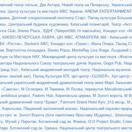
емічний театр ляльок
,
Дім Актора
,
Новий театр на Печерську
,
Українськи
тва
,
Центр культури та мистецтв МВС України
,
ARENA ENTERTAINMENT
орама
,
Дитячий спеціалізований кінотеатр Старт
,
Палац культури Більшо
ка»
,
Центральний будинок художника
,
Київський планетарій
,
Театр «Акт
nce Club
,
Stereo Plaza.
,
ВДНГ (Teleport360,10 павільйон)
,
Концерт-хол «Al
,
КИЄВО-ПЕЧЕРСЬКА ЛАВРА
,
ЦКІ МВС
,
ATMASFERA 360 - Київський п
БК «Росток»
,
Docker's ABC
,
Концерт-хол «Оазис»
,
Мала Опера
,
Палац С
ar
,
Вертолітна площадка
,
Stereo Plaza
,
MonteRay Live Stage
,
Льодовий с
тури та Мистецтв НАУ
,
Міжнародний центр культури та мистецтв «Жовтн
актора Національного Союзу театральних діячів України
,
Gogol Pub
,
Наці
 Гранд Хол.
,
Київський академічний молодий театр
,
Національна музична а
їна» (малий зал)
,
Палац Культури КПІ
,
арт-центр «CLOSER»
,
Арт-центр
альний український академічний драматичний театр імені Марії Занькове
н «Самсон»
,
М Осокорки
,
М Теремки
,
М Лісова
,
перевулок Михайлівський, 
ambitious project
,
Fedoriv Hub
,
Кирилівська церква
,
М Золоті ворота
,
М В
ький драматичний театр "Браво"
,
Fairmont Grand Hotel Kyiv_312 місць
,
М 
. Корольова
,
Південний залізничний вокзал
,
Національний науково-приро
Зустріч: м. Золоті Ворота (біля пам'ятника Ярославу Мудрому).
,
Шоколад
ту
,
Музей у Пирогові
,
Ботанічний сад ім. Фоміна
,
G13 Project Studio
,
Спів
tage
,
Ботанічний сад ім. Гришка
,
Національний центр театрального мисте