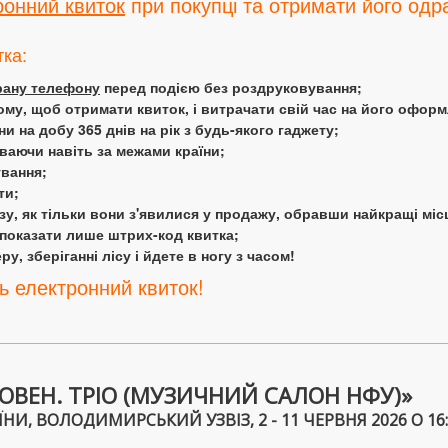
ронний квиток
при покупці та отримати його одра
тка:
крану телефону
перед подією без роздруковування;
ому, щоб отримати квиток, і витрачати свій час на його офор
 на добу 365 днів на рік з будь-якого гаджету;
аючи навіть за межами країни;
ування;
ти;
у, як тільки вони з'явилися у продажу, обравши найкращі міс
 показати лише штрих-код квитка;
у, зберіганні лісу і йдете в ногу з часом!
ь електронний квиток!
ОВЕН. ТРІО (МУЗИЧНИЙ САЛОН НФУ)»
И, ВОЛОДИМИРСЬКИЙ УЗВІЗ, 2 - 11 ЧЕРВНЯ 2026 О 16: