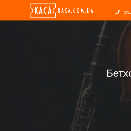
(097
Бетх