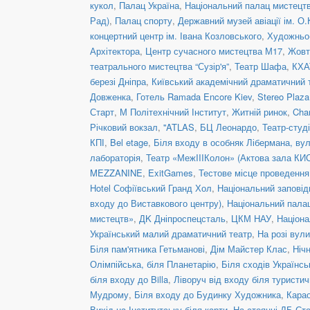
кукол
,
Палац Україна
,
Національний палац мистецтв
Рад)
,
Палац спорту
,
Державний музей авіації ім. О.
концертний центр ім. Івана Козловського
,
Художньо-
Архітектора
,
Центр сучасного мистецтва М17
,
Жовт
театрального мистецтва “Сузір'я”
,
Театр Шафа
,
КХА
березі Дніпра
,
Київський академічний драматичний 
Довженка
,
Готель Ramada Encore Kiev
,
Stereo Plaz
Старт
,
М Політехнічний Інститут
,
Житній ринок
,
Cha
Річковий вокзал
,
''ATLAS
,
БЦ Леонардо
,
Театр-студ
КПІ
,
Bel etage
,
Біля входу в особняк Лібермана, вул
лабораторія
,
Театр «МежIIIКолон» (Актова зала КИ
MEZZANINE
,
ExitGames
,
Тестове місце проведенн
Hotel Софіївський Гранд Хол
,
Національний заповід
входу до Виставкового центру)
,
Національний пала
мистецтв»
,
ДK Дніпроспецсталь
,
ЦКМ НАУ
,
Націона
Український малий драматичний театр
,
На розі вул
Біля пам'ятника Гетьманові
,
Дім Майстер Клас
,
Ніч
Олімпійська, біля Планетарію
,
Біля сходів Українс
біля входу до Billa
,
Ліворуч від входу біля туристич
Мудрому
,
Біля входу до Будинку Художника
,
Кара
Вихід на Інститутську біля карти
,
На стоянці ДБ Ст