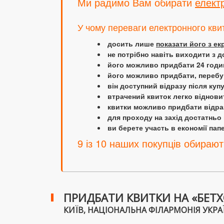
Ми радимо Вам обирати
елект
У чому переваги електронного кви
досить лише
показати його з е
не потрібно навіть виходити з д
його можливо придбати 24 години
його можливо придбати, перебув
він доступний відразу після куп
втрачений квиток легко віднови
квитки можливо придбати відраз
для проходу на захід достатньо
ви берете участь в економії папер
9 із 10 наших покупців обирают
ПРИДБАТИ КВИТКИ НА «БЕТХ
КИЇВ, НАЦІОНАЛЬНА ФІЛАРМОНІЯ УКРАЇН