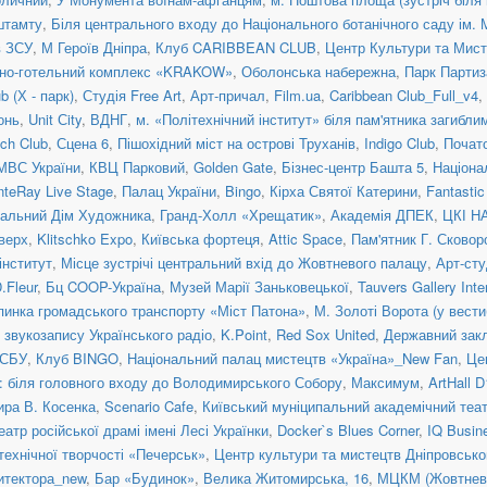
штамту
,
Біля центрального входу до Національного ботанічного саду ім.
в ЗСУ
,
М Героїв Дніпра
,
Клуб CARIBBEAN CLUB
,
Центр Культури та Ми
нно-готельний комплекс «KRAKOW»
,
Оболонська набережна
,
Парк Партиз
 (Х - парк)
,
Студія Free Art
,
Арт-причал
,
Film.ua
,
Caribbean Club_Full_v4
,
онь
,
Unit Сity
,
ВДНГ
,
м. «Політехнічний інститут» біля пам'ятника загибл
ch Club
,
Сцена 6
,
Пішохідний міст на острові Труханів
,
Indigo Club
,
Почато
МВС України
,
КВЦ Парковий
,
Golden Gate
,
Бізнес-центр Башта 5
,
Націона
teRay Live Stage
,
Палац України
,
Bingo
,
Кірха Святої Катерини
,
Fantasti
альний Дім Художника
,
Гранд-Холл «Хрещатик»
,
Академія ДПЕК
,
ЦКІ Н
верх
,
Klitschko Expo
,
Київська фортеця
,
Attic Space
,
Пам'ятник Г. Сковор
інститут
,
Місце зустрічі центральний вхід до Жовтневого палацу
,
Арт-сту
.Fleur
,
Бц COOP-Україна
,
Музей Марії Заньковецької
,
Tauvers Gallery Inte
пинка громадського транспорту «Міст Патона»
,
М. Золоті Ворота (у вести
 звукозапису Українського радіо
,
K.Point
,
Red Sox United
,
Державний закл
 СБУ
,
Клуб BINGO
,
Національний палац мистецтв «Україна»_New Fan
,
Це
: біля головного входу до Володимирського Собору
,
Максимум
,
ArtHall D
ира В. Косенка
,
Scenario Cafe
,
Київський муніципальний академічний теат
атр російської драмі імені Лесі Українки
,
Docker`s Blues Corner
,
IQ Busin
технічної творчості «Печерськ»
,
Центр культури та мистецтв Дніпровсько
итектора_new
,
Бар «Будинок»
,
Велика Житомирська, 16
,
МЦКМ (Жовтневи