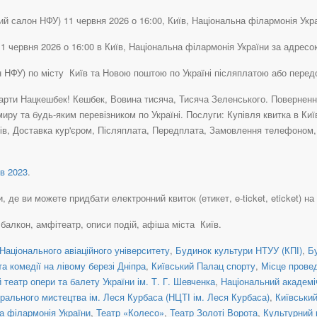
й салон НФУ) 11 червня 2026 о 16:00, Київ, Національна філармонія Україн
1 червня 2026 о 16:00 в Київ, Національна філармонія України за адресо
он НФУ) по місту Київ та Новою поштою по Україні післяплатою або пере
рти Нацкешбек! Кешбек, Вовина тисяча, Тисяча Зеленського. Повернення 
иру та будь-яким перевізником по Україні. Послуги: Купівля квитка в Ки
в, Доставка кур'єром, Післяплата, Передплата, Замовлення телефоном, К
в 2023
.
 де ви можете придбати електронний квиток (етикет, e-ticket, eticket) на 
, балкон, амфітеатр, описи подій, афіша міста Київ.
Національного авіаційного університету
,
Будинок культури НТУУ (КПІ)
,
Б
а комедії на лівому березі Дніпра
,
Київський Палац спорту
,
Місце прове
театр опери та балету України ім. Т. Г. Шевченка
,
Національний академіч
рального мистецтва ім. Леся Курбаса (НЦТІ ім. Леся Курбаса)
,
Київськи
а філармонія України
,
Театр «Колесо»
,
Театр Золоті Ворота
,
Культурний 