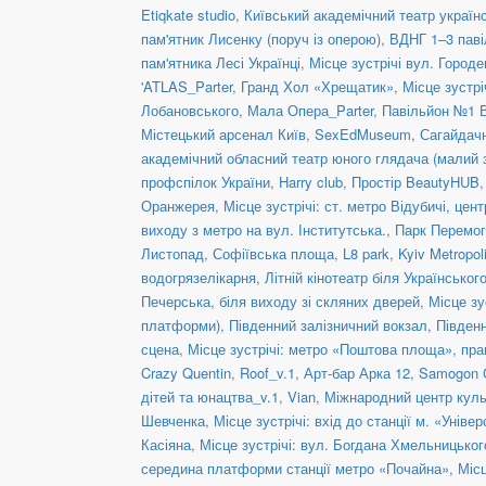
Etiqkate studio
,
Київський академічний театр украї
пам'ятник Лисенку (поруч із оперою)
,
ВДНГ 1–3 паві
пам'ятника Лесі Українці
,
Місце зустрічі вул. Городе
'ATLAS_Parter
,
Гранд Хол «Хрещатик»
,
Місце зустрі
Лобановського
,
Мала Опера_Parter
,
Павільйон №1 
Містецький арсенал Київ
,
SexEdMuseum
,
Сагайдачн
академічний обласний театр юного глядача (малий 
профспілок України
,
Harry club
,
Простір BeautyHUB
Оранжерея
,
Місце зустрічі: ст. метро Відубичі, це
виходу з метро на вул. Інститутська.
,
Парк Перемог
Листопад
,
Софіївська площа
,
L8 park
,
Kyiv Metropol
водогрязелікарня
,
Літній кінотеатр біля Українськог
Печерська, біля виходу зі скляних дверей
,
Місце зу
платформи)
,
Південний залізничний вокзал
,
Півден
сцена
,
Місце зустрічі: метро «Поштова площа», пра
Crazy Quentin
,
Roof_v.1
,
Арт-бар Арка 12
,
Samogon Gr
дітей та юнацтва_v.1
,
Vian
,
Міжнародний центр куль
Шевченка
,
Місце зустрічі: вхід до станції м. «Уніве
Касіяна
,
Місце зустрічі: вул. Богдана Хмельницьког
середина платформи станції метро «Почайна»
,
Місц