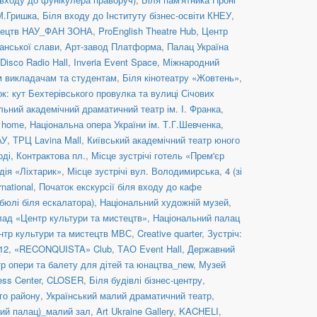
 М.Гришка
,
Біля входу до Інституту бізнес-освіти КНЕУ
,
стецтв НАУ_ФАН ЗОНА
,
ProEnglish Theatre Hub
,
Центр
анської слави
,
Арт-завод Платформа
,
Палац Україна
Disco Radio Hall
,
Inveria Event Space
,
Міжнародний
им викладачам та студентам
,
Біля кінотеатру «Жовтень»
,
к: кут Бехтерівського провулка та вулиці Січових
льний академічний драматичний театр ім. І. Франка
,
c home
,
Національна опера України ім. Т.Г.Шевченка
,
АУ
,
ТРЦ Lavina Mall
,
Київський академічний театр юного
оді, Контрактова пл.
,
Місце зустрічі готель «Прем'єр
дія «Ліхтарик»
,
Місце зустрічі вул. Володимирська, 4 (зі
rnational
,
Початок екскурсії біля входу до кафе
бюлі біля ескалатора)
,
Національний художній музей
,
ад «Центр культури та мистецтв»
,
Національний палац
нтр культури та мистецтв МВС
,
Creative quarter
,
Зустріч:
12
,
«RECONQUISTA» Club
,
ТАО Event Hall
,
Державний
р опери та балету для дітей та юнацтва_new
,
Музей
ess Center
,
CLOSER
,
Біля будівлі бізнес-центру
,
го району
,
Український малий драматичний театр
,
й палац)_малий зал
,
Art Ukraine Gallery
,
KACHELI
,