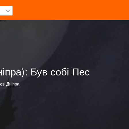
іпра): Був собі Пес
езі Дніпра