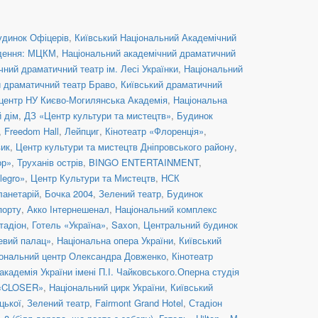
удинок Офіцерів
,
Київський Національний Академічний
дення: МЦКМ
,
Національний академічний драматичний
ний драматичний театр ім. Лесі Українки
,
Національний
й драматичний театр Браво
,
Київський драматичний
центр НУ Києво-Могилянська Академія
,
Національна
й дім
,
ДЗ «Центр культури та мистецтв»
,
Будинок
,
Freedom Hall
,
Лейпциг
,
Кінотеатр «Флоренція»
,
вик
,
Центр культури та мистецтв Дніпровського району
,
ор»
,
Труханів острів
,
BINGO ENTERTAINMENT
,
legro»
,
Центр Культури та Мистецтв
,
НСК
ланетарій
,
Бочка 2004
,
Зелений театр
,
Будинок
порту
,
Акко Інтернешенал
,
Національний комплекс
тадіон
,
Готель «Україна»
,
Saxon
,
Центральний будинок
евий палац»
,
Національна опера України
,
Київський
ональний центр Олександра Довженко
,
Кінотеатр
кадемія України імені П.І. Чайковського.Оперна студія
 «CLOSER»
,
Національний цирк України
,
Київський
цької
,
Зелений театр
,
Fairmont Grand Hotel
,
Стадіон