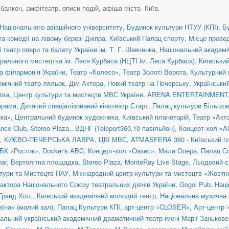
, балкон, амфітеатр, описи подій, афіша міста Київ.
Національного авіаційного університету
,
Будинок культури НТУУ (КПІ)
,
Б
а комедії на лівому березі Дніпра
,
Київський Палац спорту
,
Місце прове
театр опери та балету України ім. Т. Г. Шевченка
,
Національний академіч
рального мистецтва ім. Леся Курбаса (НЦТІ ім. Леся Курбаса)
,
Київськи
а філармонія України
,
Театр «Колесо»
,
Театр Золоті Ворота
,
Культурний 
емічний театр ляльок
,
Дім Актора
,
Новий театр на Печерську
,
Українськи
тва
,
Центр культури та мистецтв МВС України
,
ARENA ENTERTAINMENT
орама
,
Дитячий спеціалізований кінотеатр Старт
,
Палац культури Більшо
ка»
,
Центральний будинок художника
,
Київський планетарій
,
Театр «Акт
nce Club
,
Stereo Plaza.
,
ВДНГ (Teleport360,10 павільйон)
,
Концерт-хол «Al
,
КИЄВО-ПЕЧЕРСЬКА ЛАВРА
,
ЦКІ МВС
,
ATMASFERA 360 - Київський п
БК «Росток»
,
Docker's ABC
,
Концерт-хол «Оазис»
,
Мала Опера
,
Палац С
ar
,
Вертолітна площадка
,
Stereo Plaza
,
MonteRay Live Stage
,
Льодовий с
тури та Мистецтв НАУ
,
Міжнародний центр культури та мистецтв «Жовтн
актора Національного Союзу театральних діячів України
,
Gogol Pub
,
Наці
 Гранд Хол.
,
Київський академічний молодий театр
,
Національна музична а
їна» (малий зал)
,
Палац Культури КПІ
,
арт-центр «CLOSER»
,
Арт-центр
альний український академічний драматичний театр імені Марії Занькове