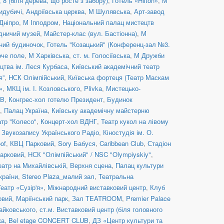
8 (біля дерева, що росте з забору)
,
Готель «Hilton»
,
М
идубичі
,
Андріївська церква
,
М Шулявська
,
Арт-завод
Дніпро
,
М Іпподром
,
Національний палац мистецтв
дничий музей
,
Майстер-клас (вул. Бастіонна)
,
М
ний будиночок
,
Готель "Козацький" (Конференц-зал №3.
оче поле
,
М Харківська
,
ст. м. Голосіївська
,
М Дружби
цтва ім. Леся Курбаса
,
Київський академічний театр
я”
,
НСК Олімпійський
,
Київська фортеця (Театр Маскам
»
,
МКЦ ім. І. Козловського
,
Plivka
,
Мистецько-
UB
,
Конгрес-хол готелю Президент
,
Будинок
,
Палац Україна
,
Київську академічну майстерню
атр "Колесо"
,
Концерт-хол ВДНГ
,
Театр кукол на лівому
 Звукозапису Українського Радіо
,
Кіностудія ім. О.
of
,
КВЦ Парковий
,
Sory Бабуся
,
Caribbean Club
,
Стадіон
арковий
,
НСК "Олімпійський" / NSC "Olympiyskiy"
,
еатр на Михайлівській, Верхня сцена
,
Палац культури
країни
,
Stereo Plaza_малий зал
,
Театральна
Театр «Сузір'я»
,
Міжнародний виставковий центр
,
Клуб
овий
,
Маріїнський парк
,
Зал TEATROOM
,
Premier Palace
Чайковського
,
ст.м. Виставковий центр (біля головного
ка
,
Bel etage CONCERT CLUB
,
ДЗ «Центр культури та