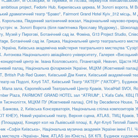
н «Самсон»
,
М Осокорки
,
М Теремки
,
М Лісова
,
перевулок Михайлівський, 
ambitious project
,
Fedoriv Hub
,
Кирилівська церква
,
М Золоті ворота
,
М В
ький драматичний театр "Браво"
,
Fairmont Grand Hotel Kyiv_312 місць
,
М 
. Корольова
,
Південний залізничний вокзал
,
Національний науково-приро
Зустріч: м. Золоті Ворота (біля пам'ятника Ярославу Мудрому).
,
Шоколад
ту
,
Музей у Пирогові
,
Ботанічний сад ім. Фоміна
,
G13 Project Studio
,
Спів
tage
,
Ботанічний сад ім. Гришка
,
Національний центр театрального мисте
 Україна
,
Київська академічна майстерня театрального мистецтва “Сузір'
К. Антонова Національного авіаційного університету
,
Галерея «Висоцький
концертний центр ім. Івана Козловського
,
Планетарій
,
Heaven
,
Щастя H
невий палац
,
Національна філармонія України
,
МЦКМ (Жовтневий палац)
Т
,
British Pub Red Queen
,
Київський Дім Книги
,
Київський академічний те
театр на Подолі
,
Клуб ТАТ
,
Київський Театр "АКТЕР" ("АКТОР")
,
Будинок
a. Мала зала
,
Європейський Театральний Центр Краків
,
VocalHall SVOI
,
Ro
mber Plaza
,
FAIRMONT GRAND HOTEL зал "ATRIUM"
,
L`Kafa Cafe
,
КВЦ П
ія Тисячоліття
,
МЦКМ ПУ (Жовтневий палац)
,
CHI by Decadence House
,
Т
. Банкова, 2
,
Київська Консерваторія
,
Національна спілка композиторів У
СІТ КНЕУ)
,
Новий український театр, Верхня сцена
,
ATLAS
,
ТМЦ Краків
,
я (Площадка)
,
Концерт-хол на Львівській площі, 8
,
Арт-Клуб Теплий Ламп
ник «Софія Київська»
,
Національна музична академія України імені П.І. 
ц мистецтв «Україна»_New
,
ATLAS (ex-Юність)
,
БК КПІ
,
Будинок художни