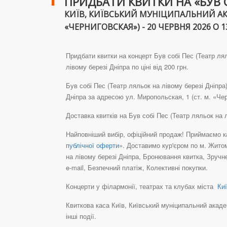
ПРИДБАТИ КВИТКИ НА «БУВ СО
КИЇВ, КИЇВСЬКИЙ МУНІЦИПАЛЬНИЙ АКАД
«ЧЕРНИГОВСКАЯ») - 20 ЧЕРВНЯ 2026 О 1
Придбати квитки на концерт Був собі Пес (Театр лял
лівому березі Дніпра по ціні від 200 грн.
Був собі Пес (Театр ляльок на лівому березі Дніпра
Дніпра за адресою ул. Миропольская, 1 (ст. м. «Че
Доставка квитків на Був собі Пес (Театр ляльок на
Найповніший вибір, офіційний продаж! Приймаємо ка
публічної оферти
». Доставимо кур'єром по м. Житом
на лівому березі Дніпра, Бронювання квитка, Зруч
e-mail, Безпечний платіж, Колективні покупки.
Концерти у філармонії, театрах та клубах міста
Киї
Квиткова каса Київ, Київський муніципальний академ
інші події.