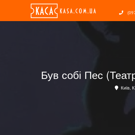
(097
Був собі Пес (Теат
Київ, К