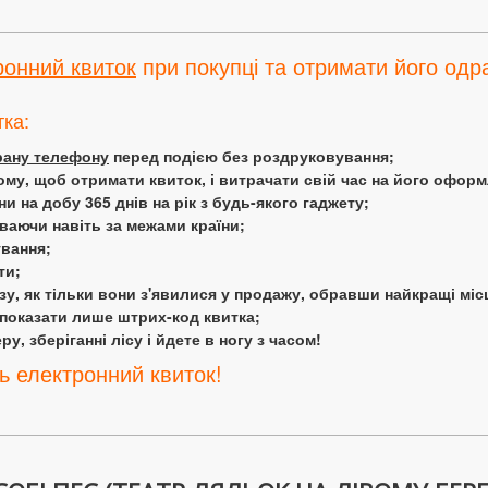
ронний квиток
при покупці та отримати його одра
тка:
крану телефону
перед подією без роздруковування;
ому, щоб отримати квиток, і витрачати свій час на його офор
 на добу 365 днів на рік з будь-якого гаджету;
аючи навіть за межами країни;
ування;
ти;
у, як тільки вони з'явилися у продажу, обравши найкращі міс
 показати лише штрих-код квитка;
у, зберіганні лісу і йдете в ногу з часом!
ь електронний квиток!