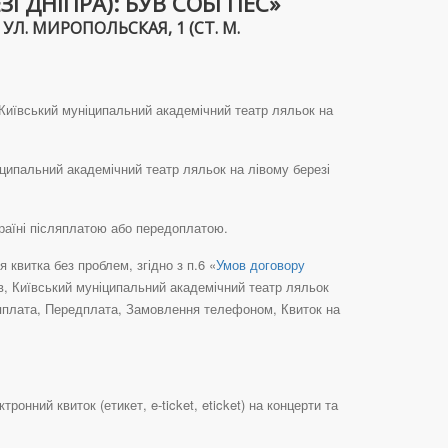
 ДНІПРА): БУВ СОБІ ПЕС»
Л. МИРОПОЛЬСКАЯ, 1 (СТ. М.
, Київський муніципальний академічний театр ляльок на
ніципальний академічний театр ляльок на лівому березі
країні післяплатою або передоплатою.
квитка без проблем, згідно з п.6 «
Умов договору
їв, Київський муніципальний академічний театр ляльок
сляплата, Передплата, Замовлення телефоном, Квиток на
онний квиток (етикет, e-ticket, eticket) на концерти та