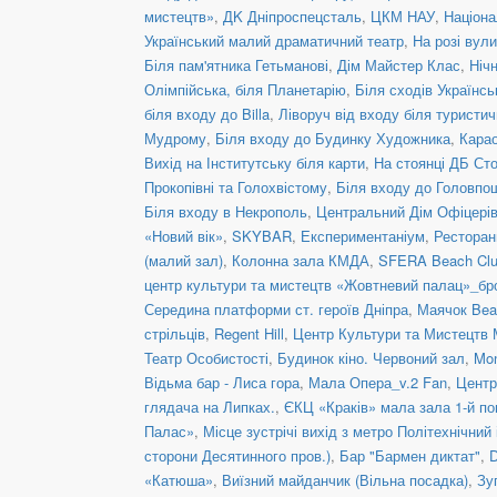
мистецтв»
,
ДK Дніпроспецсталь
,
ЦКМ НАУ
,
Націона
Український малий драматичний театр
,
На розі вул
Біля пам'ятника Гетьманові
,
Дім Майстер Клас
,
Ніч
Олімпійська, біля Планетарію
,
Біля сходів Українс
біля входу до Billa
,
Ліворуч від входу біля туристич
Мудрому
,
Біля входу до Будинку Художника
,
Кара
Вихід на Інститутську біля карти
,
На стоянці ДБ Ст
Прокопівні та Голохвістому
,
Біля входу до Головпо
Біля входу в Некрополь
,
Центральний Дім Офіцері
«Новий вік»
,
SKYBAR
,
Експериментаніум
,
Рестора
(малий зал)
,
Колонна зала КМДА
,
SFERA Beach Club
центр культури та мистецтв «Жовтневий палац»_бр
Середина платформи ст. героїв Дніпра
,
Маячок Bea
стрільців
,
Regent Hill
,
Центр Культури та Мистецтв 
Театр Особистості
,
Будинок кіно. Червоний зал
,
Mon
Відьма бар - Лиса гора
,
Мала Опера_v.2 Fan
,
Центр
глядача на Липках.
,
ЄКЦ «Краків» мала зала 1-й по
Палас»
,
Місце зустрічі вихід з метро Політехнічний 
сторони Десятинного пров.)
,
Бар "Бармен диктат"
,
D
«Катюша»
,
Виїзний майданчик (Вільна посадка)
,
Зу