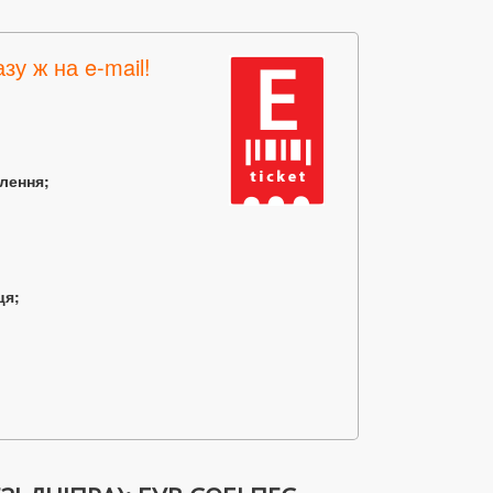
зу ж на e-mail!
млення;
ця;