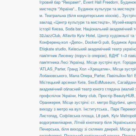
Ігровий бар "Respawn"
,
Event Hall Freedom
,
Будинок
мистецтв "Україна".
,
Будинок культури та мистецтв
м. Театральна (біля кондитерських кіосків).
,
Зустріч
заклад «Центр культури та мистецтв»
,
Музей-кварт
історії Києва
,
Soda bar
,
Національний академічний те
32JazzClub
,
Alfavito Kyiv Hotel
,
Центр художньої та 
Конференц-хол «Депо»
,
Docker-G pub
,
Будинок Арх
Etiqkate studio
,
Київський академічний театр украї
пам'ятник Лисенку (поруч із оперою)
,
ВДНГ 1–3 паві
пам'ятника Лесі Українці
,
Місце зустрічі вул. Городе
'ATLAS_Parter
,
Гранд Хол «Хрещатик»
,
Місце зустрі
Лобановського
,
Мала Опера_Parter
,
Павільйон №1 
Містецький арсенал Київ
,
SexEdMuseum
,
Сагайдачн
академічний обласний театр юного глядача (малий 
профспілок України
,
Harry club
,
Простір BeautyHUB
Оранжерея
,
Місце зустрічі: ст. метро Відубичі, це
виходу з метро на вул. Інститутська.
,
Парк Перемог
Листопад
,
Софіївська площа
,
L8 park
,
Kyiv Metropol
водогрязелікарня
,
Літній кінотеатр біля Українськог
Печерська, біля виходу зі скляних дверей
,
Місце зу
платформи)
,
Південний залізничний вокзал
,
Півден