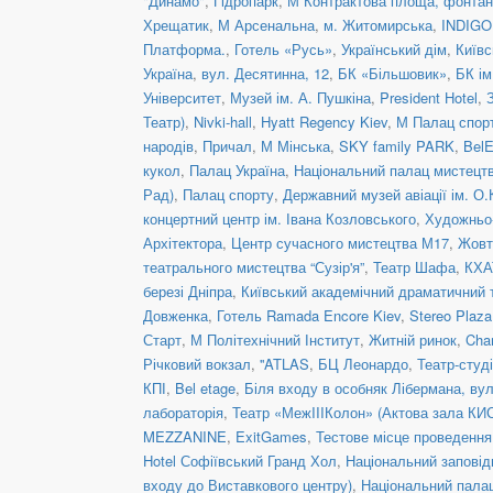
"Динамо"
,
Гідропарк
,
М Контрактова площа, фонта
Хрещатик
,
М Арсенальна
,
м. Житомирська
,
INDIGO 
Платформа.
,
Готель «Русь»
,
Український дім
,
Київс
Україна
,
вул. Десятинна, 12
,
БК «Більшовик»
,
БК ім
Університет
,
Музей ім. А. Пушкіна
,
President Hotel
,
Театр)
,
Nivki-hall
,
Hyatt Regency Kiev
,
М Палац спор
народів
,
Причал
,
М Мінська
,
SKY family PARK
,
BelE
кукол
,
Палац Україна
,
Національний палац мистецтв
Рад)
,
Палац спорту
,
Державний музей авіації ім. О.
концертний центр ім. Івана Козловського
,
Художньо-
Архітектора
,
Центр сучасного мистецтва М17
,
Жовт
театрального мистецтва “Сузір'я”
,
Театр Шафа
,
КХА
березі Дніпра
,
Київський академічний драматичний 
Довженка
,
Готель Ramada Encore Kiev
,
Stereo Plaz
Старт
,
М Політехнічний Інститут
,
Житній ринок
,
Cha
Річковий вокзал
,
''ATLAS
,
БЦ Леонардо
,
Театр-студ
КПІ
,
Bel etage
,
Біля входу в особняк Лібермана, вул
лабораторія
,
Театр «МежIIIКолон» (Актова зала КИ
MEZZANINE
,
ExitGames
,
Тестове місце проведенн
Hotel Софіївський Гранд Хол
,
Національний заповід
входу до Виставкового центру)
,
Національний пала