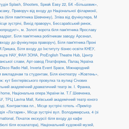
тудія Splash
,
Shooters, Speak Easy 22
,
БК «Більшовик»
,
асажу
,
Праворуч від входу до Національної філармонії
,
ка (біля пам'ятника Шевченку)
,
Зліва від фунікулера
,
М
ісце зустрічі
,
Вихід праворуч
,
Бессарабський ринок,
нопродукт»
,
м. Золоті ворота біля пам'ятника Ярославу
вадрат
,
Біля пам'ятника робітникам заводу Арсенал
,
 входу до фунікулера праворуч)
,
Біля пам'ятника Проні
 М.Гришка
,
Біля входу до Інституту бізнес-освіти КНЕУ
,
стецтв НАУ_ФАН ЗОНА
,
ProEnglish Theatre Hub
,
Центр
анської слави
,
Арт-завод Платформа
,
Палац Україна
Disco Radio Hall
,
Inveria Event Space
,
Міжнародний
им викладачам та студентам
,
Біля кінотеатру «Жовтень»
,
к: кут Бехтерівського провулка та вулиці Січових
льний академічний драматичний театр ім. І. Франка
,
c home
,
Національна опера України ім. Т.Г.Шевченка
,
АУ
,
ТРЦ Lavina Mall
,
Київський академічний театр юного
оді, Контрактова пл.
,
Місце зустрічі готель «Прем'єр
дія «Ліхтарик»
,
Місце зустрічі вул. Володимирська, 4 (зі
rnational
,
Початок екскурсії біля входу до кафе
бюлі біля ескалатора)
,
Національний художній музей
,