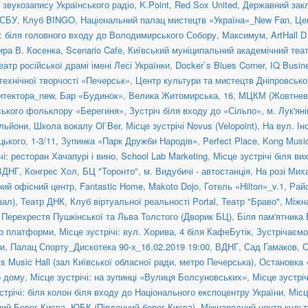
 звукозапису Українського радіо
,
K.Point
,
Red Sox United
,
Державний закл
 СБУ
,
Клуб BINGO
,
Національний палац мистецтв «Україна»_New Fan
,
Це
: біля головного входу до Володимирського Собору
,
Максимум
,
ArtHall D
ира В. Косенка
,
Scenario Cafe
,
Київський муніципальний академічний теат
атр російської драмі імені Лесі Українки
,
Docker`s Blues Corner
,
IQ Busin
технічної творчості «Печерськ»
,
Центр культури та мистецтв Дніпровсько
итектора_new
,
Бар «Будинок»
,
Велика Житомирська, 16
,
МЦКМ (Жовтневи
нського фольклору «Берегиня»
,
Зустріч біля входу до «Сільпо», м. Лук'ян
льйони
,
Школа вокалу Ol`Ber
,
Місце зустрічі Novus (Velopoint)
,
На вул. Ін
цького, 1-3/11
,
Зупинка «Парк Дружби Народів»
,
Perfect Place
,
Kong Musi
чі: ресторан Хачапурі і вино
,
School Lab Marketing
,
Місце зустрічі біля в
ВДНГ
,
Конгрес Хол
,
БЦ "Торонто"
,
м. Видубичі - автостанція
,
На розі Мих
ий офісний центр
,
Fantastic Home
,
Makoto Dojo
,
Готель «Hilton»_v.1
,
Рай
зал)
,
Театр ДНК
,
Клуб віртуальної реальності Portal
,
Театр "Браво"
,
Міжн
,
Перехрестя Пушкінської та Льва Толстого (Дворик БЦ)
,
Біля пам'ятника
нтр платформи
,
Місце зустрічі: вул. Хорива, 4 біля КафеБутік
,
Зустрічаємо
и
,
Палац Спорту_Дискотека 90-х_16.02.2019 19:00
,
ВДНГ, Сад Гамаков
,
О
is Music Hall (зал Київської обласної ради, метро Печерська)
,
Остановка
о дому
,
Місце зустрічі: на зупинці «Вулиця Болсуновських»
,
Місце зустрі
стрічі: біля колон біля входу до Національного експоцентру України
,
Місц
ний Берег Києва
,
ЮБК (Південний берег Києва)
,
Міжнародний центр культ