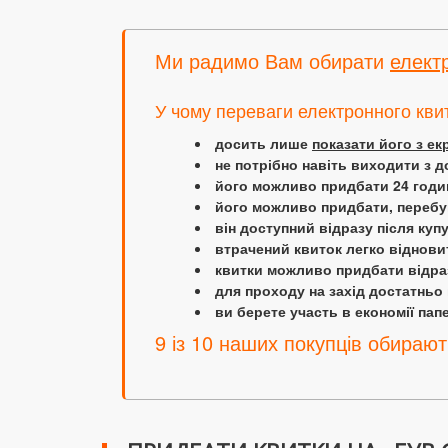
Ми радимо Вам обирати
елект
У чому переваги електронного кви
досить лише
показати його з е
не потрібно навіть виходити з д
його можливо придбати 24 години
його можливо придбати, перебув
він доступний відразу після куп
втрачений квиток легко віднови
квитки можливо придбати відраз
для проходу на захід достатньо
ви берете участь в економії папер
9 із 10 наших покупців обирают