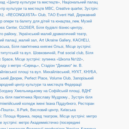
ад «Центр культури та мистецтв»
,
Національний палац
нтр культури та мистецтв МВС
,
Creative quarter
,
Зустріч:
12
,
«RECONQUISTA» Club
,
ТАО Event Hall
,
Державний
р опери та балету для дітей та юнацтва_new
,
Музей
ess Center
,
CLOSER
,
Біля будівлі бізнес-центру
,
го району
,
Український малий драматичний театр
,
й палац)_малий зал
,
Art Ukraine Gallery
,
KACHELI
,
івська
,
Біля пам'ятника княгині Ользі
,
Місце зустрічі:
ститутській та вул. Шовковичній
,
Frat social сlub
,
Біля
c Space
,
Місце зустрічі: зупинка «Школа №122»
,
иходу з метро «Сирець»
,
Стадіон "Динамо" ім. В.
айлівської площі та вул. Михайлівський
,
НУХТ
,
КНУБА
,
ський Дворик
,
Perfect Place
,
Volume Club
,
Запорізький
ародний центр культури та мистецтв Федерації
 Богдану Хмельницькому на Софійській площі
,
ВДНГ
сь біля пам'ятника Ярославу Мудрому.
,
Зустріч біля
лімпійський коледж імені Івана Піддубного
,
Ресторан
 «Пошта»
,
X-Park
,
Весловий центр
,
Київська
чі: Площа Франка, перед театром
,
Місце зустрічі: метро
е зустрічі: метро Академмістечко (посередині
ури і мистецтв Федерації профспілок України_Камерна