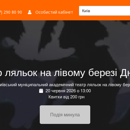
Київ
) 290 80 90
Особистий кабінет
р ляльок на лівому березі Дн
иївський муніципальний академічний театр ляльок на лівому бер
20 червня 2026 о 13:00
Квитки від 200 грн
Подія минула