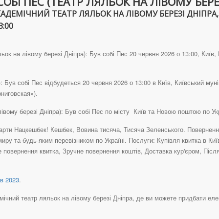
БІ ПЕС (ТЕАТР ЛЯЛЬОК НА ЛІВОМУ БЕРЕЗІ
ЕМІЧНИЙ ТЕАТР ЛЯЛЬОК НА ЛІВОМУ БЕРЕЗІ ДНІПРА, У
3:00
ьок на лівому березі Дніпра): Був собі Пес 20 червня 2026 о 13:00, Київ
): Був собі Пес відбудеться 20 червня 2026 о 13:00 в Київ, Київський му
рниговская»).
 лівому березі Дніпра): Був собі Пес по місту Київ та Новою поштою по У
рти Нацкешбек! Кешбек, Вовина тисяча, Тисяча Зеленського. Повернення 
иру та будь-яким перевізником по Україні. Послуги: Купівля квитка в Ки
не повернення квитка, Зручне повернення коштів, Доставка кур'єром, Пі
в 2023
.
ічний театр ляльок на лівому березі Дніпра, де ви можете придбати електр