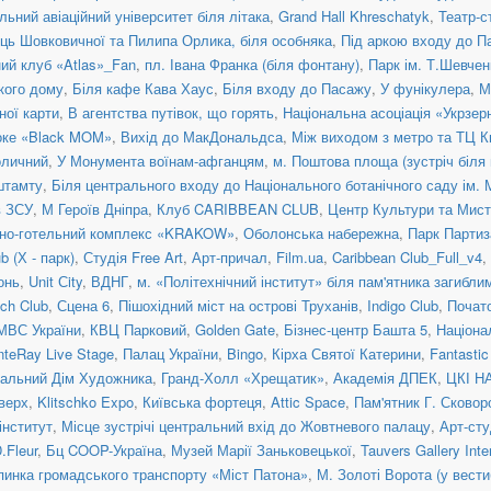
льний авіаційний університет біля літака
,
Grand Hall Khreschatyk
,
Театр-с
иць Шовковичної та Пилипа Орлика, біля особняка
,
Під аркою входу до П
ний клуб «Atlas»_Fan
,
пл. Івана Франка (біля фонтану)
,
Парк ім. Т.Шевчен
ького дому
,
Біля кафе Кава Хаус
,
Біля входу до Пасажу
,
У фунікулера
,
М
ної карти
,
В агентства путівок, що горять
,
Національна асоціація «Укрзер
оке «Black MOM»
,
Вихід до МакДональдса
,
Між виходом з метро та ТЦ К
оличний
,
У Монумента воїнам-афганцям
,
м. Поштова площа (зустріч біля
штамту
,
Біля центрального входу до Національного ботанічного саду ім.
в ЗСУ
,
М Героїв Дніпра
,
Клуб CARIBBEAN CLUB
,
Центр Культури та Ми
нно-готельний комплекс «KRAKOW»
,
Оболонська набережна
,
Парк Партиз
 (Х - парк)
,
Студія Free Art
,
Арт-причал
,
Film.ua
,
Caribbean Club_Full_v4
,
онь
,
Unit Сity
,
ВДНГ
,
м. «Політехнічний інститут» біля пам'ятника загибл
ch Club
,
Сцена 6
,
Пішохідний міст на острові Труханів
,
Indigo Club
,
Почато
МВС України
,
КВЦ Парковий
,
Golden Gate
,
Бізнес-центр Башта 5
,
Націона
teRay Live Stage
,
Палац України
,
Bingo
,
Кірха Святої Катерини
,
Fantasti
альний Дім Художника
,
Гранд-Холл «Хрещатик»
,
Академія ДПЕК
,
ЦКІ Н
верх
,
Klitschko Expo
,
Київська фортеця
,
Attic Space
,
Пам'ятник Г. Сковор
інститут
,
Місце зустрічі центральний вхід до Жовтневого палацу
,
Арт-сту
.Fleur
,
Бц COOP-Україна
,
Музей Марії Заньковецької
,
Tauvers Gallery Inte
пинка громадського транспорту «Міст Патона»
,
М. Золоті Ворота (у вести