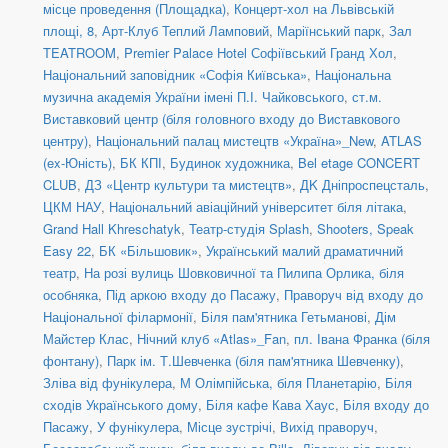
місце проведення (Площадка)
,
Концерт-хол на Львівській
площі, 8
,
Арт-Клуб Теплий Ламповий
,
Маріїнський парк
,
Зал
TEATROOM
,
Premier Palace Hotel Софіївський Гранд Хол
,
Національний заповідник «Софія Київська»
,
Національна
музична академія України імені П.І. Чайковського
,
ст.м.
Виставковий центр (біля головного входу до Виставкового
центру)
,
Національний палац мистецтв «Україна»_New
,
ATLAS
(ex-Юність)
,
БК КПІ
,
Будинок художника
,
Bel etage CONCERT
CLUB
,
ДЗ «Центр культури та мистецтв»
,
ДK Дніпроспецсталь
,
ЦКМ НАУ
,
Національний авіаційний університет біля літака
,
Grand Hall Khreschatyk
,
Театр-студія Splash
,
Shooters, Speak
Easy 22
,
БК «Більшовик»
,
Український малий драматичний
театр
,
На розі вулиць Шовковичної та Пилипа Орлика, біля
особняка
,
Під аркою входу до Пасажу
,
Праворуч від входу до
Національної філармонії
,
Біля пам'ятника Гетьманові
,
Дім
Майстер Клас
,
Нічний клуб «Atlas»_Fan
,
пл. Івана Франка (біля
фонтану)
,
Парк ім. Т.Шевченка (біля пам'ятника Шевченку)
,
Зліва від фунікулера
,
М Олімпійська, біля Планетарію
,
Біля
сходів Українського дому
,
Біля кафе Кава Хаус
,
Біля входу до
Пасажу
,
У фунікулера
,
Місце зустрічі
,
Вихід праворуч
,