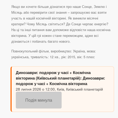
Якщо ви хочете більше дізнатися про наше Сонце, Землю і
Місяць або перевірити свої знання – запрошуємо вас взяти
участь в нашій космічній вікторині. Як виникли місячні
кратери? Чому Місяць світиться? Де Сонце черпає енергію?
На ці та інші питання вам допоможе відповісти наша космічна
вікторина. У цій грі кожен стане переможцем, адже всі
дізнаються і побачать багато нового.
Повнокупольний фільм, виробництво: Україна, мова:
українська, тривалість: 12 хв., рік: 2015, вік: 5 плюс
Динозаври: подорож у часі + Космічна
вікторина (Київський планетарій): Динозаври:
подорож у часі + Космічна вікторина
28 липня 2026 о 12:00, Київ, Київський планетарій
Подія минула