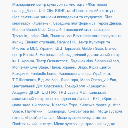
Міжнародний центр культури та мистецтв «Жовтневий
палац»_бронь
,
Unit Сity
,
ВДНГ
,
м. «Політехнічний інститут»
біля пам'ятника загиблим викладачам та студентам
,
Біля
кінотеатру «Жовтень»
,
Середина платформи ст. героїв Дніпра
,
Маячок Beach Club
,
Сцена 6
,
Пішохідний міст на острові
Труханів
,
Indigo Club
,
Початок: кут Бехтерівського провулка та
вулиці Січових стрільців
,
Regent Hill
,
Центр Культури та
Мистецтв МВС України
,
КВЦ Парковий
,
Golden Gate
,
Бізнес-
центр Башта 5
,
Національний академічний драматичний театр
ім. І. Франка
,
Театр Особистості
,
Будинок кіно. Червоний зал
,
MonteRay Live Stage
,
Палац України
,
Bingo
,
Кірха Святої
Катерини
,
Fantastic home
,
Національна опера України ім.
Т.Г.Шевченка
,
Відьма бар - Лиса гора
,
Мала Опера_v.2 Fan
,
Центральний Дім Художника
,
Гранд-Холл «Хрещатик»
,
Академія ДПЕК
,
ЦКІ НАУ
,
ТРЦ Lavina Mall
,
Київський
академічний театр юного глядача на Липках.
,
ЄКЦ «Краків»
мала зала 1-й поверх
,
Klitschko Expo
,
Київська фортеця
,
Attic
Space
,
Пам'ятник Г. Сковороді, Контрактова пл.
,
Місце зустрічі
готель «Прем'єр Палас»
,
Місце зустрічі вихід з метро
Політехнічний інститут
,
Місце зустрічі центральний вхід до