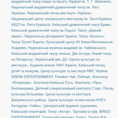
академічний театр опери та балету України ім. Т. Г. Шевченка
,
Національний академічний драматичний театр ім. Лесі
Українки
,
Національний палац мистецтв «Україна»
,
Національний центр театрального мистецтва ім. Леся Курбаса
(НЦТІ ім. Леся Курбаса)
,
Київський драматичний театр Браво
,
Київський драматичний театр на Подолі
,
Театр «Дивний
замок»
,
Національна філармонія України
,
Театр «Колесо»
,
Театр Золоті Ворота
,
Культурний центр НУ Києво-Могилянська
Академія
,
Національна музична академія ім. Чайковського
,
Київський академічний театр ляльок
,
Дім Актора
,
Новий театр
на Печерську
,
Український дім
,
ДЗ «Центр культури та
мистецтв»
,
Будинок вчених НАН України
,
Київський палац
дітей та юнацтва
,
Центр культури та мистецтв МВС України
,
ARENA ENTERTAINMENT
,
Freedom Hall
,
Лейпциг
,
Кінотеатр
«Флоренція»
,
Кінотеатр Київська Русь
,
Кінотеатр «Ліра»
,
Кінопанорама
,
Дитячий спеціалізований кінотеатр Старт
,
Палац
культури Більшовик
,
Центр культури та мистецтв
Дніпровського району
,
Центр культури та мистецтва КНЕУ
,
Автодром «Чайка»
,
Центральний будинок художника
,
Київський планетарій
,
Театр «Актор»
,
Труханів острів
,
BINGO
ENTERTAINMENT
,
Готельний комплекс Турист
,
Docker Pub
,