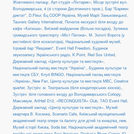
Жовтневого палацу
,
Арт-студія «Ліхтарик»
,
Місце зустрічі вул.
Володимирська, 4 (зі сторони Десятинного пров.)
,
Бар "Бармен
диктат"
,
D.Fleur
,
Бц COOP-Україна
,
Музей Марії Заньковецької
,
Tauvers Gallery International
,
Початок екскурсії біля входу до
кафе «Катюша»
,
Виїзний майданчик (Вільна посадка)
,
Зупинка
громадського транспорту «Міст Патона»
,
М. Золоті Ворота (у
вестибюлі біля ескалатора)
,
Національний художній музей
,
Ігровий бар "Respawn"
,
Event Hall Freedom
,
Будинок
звукозапису Українського радіо
,
K.Point
,
Red Sox United
,
Державний заклад «Центр культури та мистецтв»
,
Національний палац мистецтв "Україна".
,
Будинок культури та
мистецтв СБУ
,
Клуб BINGO
,
Національний палац мистецтв
«Україна»_New Fan
,
Центр культури та мистецтв МВС
,
Creative
quarter
,
Зустріч: м. Театральна (біля кондитерських кіосків).
,
Зустріч: біля головного входу до Володимирського Собору
,
Максимум
,
ArtHall D12
,
«RECONQUISTA» Club
,
ТАО Event Hall
,
Державний заклад «Центр культури та мистецтв»
,
Музей-
квартира В. Косенка
,
Scenario Cafe
,
Київський муніципальний
академічний театр опери та балету для дітей та юнацтва_new
,
Музей історії Києва
,
Soda bar
,
Національний академічний театр
російської драмі імені Лесі Українки
,
Docker`s Blues Corner
,
IQ