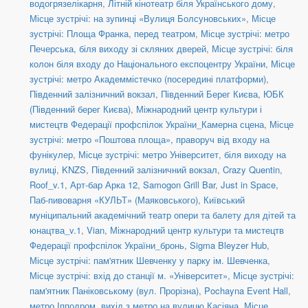
водогрязелікарня
,
Літній кінотеатр біля Українського дому
,
Місце зустрічі: на зупинці «Вулиця Болсуновських»
,
Місце
зустрічі: Площа Франка, перед театром
,
Місце зустрічі: метро
Печерська, біля виходу зі скляних дверей
,
Місце зустрічі: біля
колон біля входу до Національного експоцентру України
,
Місце
зустрічі: метро Академмістечко (посередині платформи)
,
Південний залізничний вокзал
,
Південний Берег Києва
,
ЮБК
(Південний берег Києва)
,
Міжнародний центр культури і
мистецтв Федерації профспілок України_Камерна сцена
,
Місце
зустрічі: метро «Поштова площа», праворуч від входу на
фунікулер
,
Місце зустрічі: метро Університет, біля виходу на
вулиці
,
KNZS
,
Південний залізничний вокзал
,
Crazy Quentin
,
Roof_v.1
,
Арт-бар Арка 12
,
Samogon Grill Bar
,
Just in Space
,
Паб-пивоварня «КУЛЬТ» (Маяковського)
,
Київський
муніципальний академічний театр опери та балету для дітей та
юнацтва_v.1
,
Vian
,
Міжнародний центр культури та мистецтв
Федерації профспілок України_бронь
,
Sigma Bleyzer Hub
,
Місце зустрічі: пам'ятник Шевченку у парку ім. Шевченка
,
Місце зустрічі: вхід до станції м. «Університет»
,
Місце зустрічі:
пам'ятник Паніковському (вул. Прорізна)
,
Pochayna Event Hall
,
метро Іпподром, вихід з метро на вулицю Касіяна
,
Місце