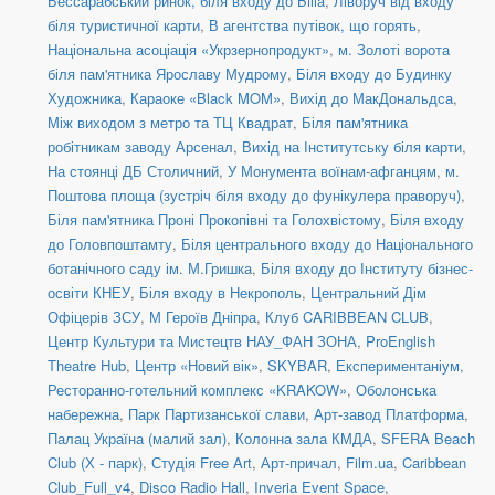
Бессарабський ринок, біля входу до Billa
,
Ліворуч від входу
біля туристичної карти
,
В агентства путівок, що горять
,
Національна асоціація «Укрзернопродукт»
,
м. Золоті ворота
біля пам'ятника Ярославу Мудрому
,
Біля входу до Будинку
Художника
,
Караоке «Black MOM»
,
Вихід до МакДональдса
,
Між виходом з метро та ТЦ Квадрат
,
Біля пам'ятника
робітникам заводу Арсенал
,
Вихід на Інститутську біля карти
,
На стоянці ДБ Столичний
,
У Монумента воїнам-афганцям
,
м.
Поштова площа (зустріч біля входу до фунікулера праворуч)
,
Біля пам'ятника Проні Прокопівні та Голохвістому
,
Біля входу
до Головпоштамту
,
Біля центрального входу до Національного
ботанічного саду ім. М.Гришка
,
Біля входу до Інституту бізнес-
освіти КНЕУ
,
Біля входу в Некрополь
,
Центральний Дім
Офіцерів ЗСУ
,
М Героїв Дніпра
,
Клуб CARIBBEAN CLUB
,
Центр Культури та Мистецтв НАУ_ФАН ЗОНА
,
ProEnglish
Theatre Hub
,
Центр «Новий вік»
,
SKYBAR
,
Експериментаніум
,
Ресторанно-готельний комплекс «KRAKOW»
,
Оболонська
набережна
,
Парк Партизанської слави
,
Арт-завод Платформа
,
Палац Україна (малий зал)
,
Колонна зала КМДА
,
SFERA Beach
Club (Х - парк)
,
Студія Free Art
,
Арт-причал
,
Film.ua
,
Caribbean
Club_Full_v4
,
Disco Radio Hall
,
Inveria Event Space
,