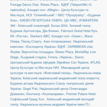
Forsage Dance Club
,
Stereo Plaza.
,
ВДНГ (Teleport360,10
павільйон)
,
Концерт-хол «Allegro»
,
Центр Культури та
Мистецтв
,
НСК "Олімпійський" / NSC "Olympiyskiy"
,
«Будинок
Кіно»
,
КИЄВО-ПЕЧЕРСЬКА ЛАВРА
,
ЦКІ МВС
,
ATMASFERA
360 - Київський планетарій
,
Бочка 2004
,
Зелений театр
,
Будинок Архітектора
,
Дім Вчених
,
Fairmont Grand Hotel Kyiv
,
БК «Росток»
,
Docker's ABC
,
Концерт-хол «Оазис»
,
Мала
Опера
,
Палац Спорту
,
Акко Інтернешенал
,
Національний
комплекс «Експоцентр України» ВДНГ
,
CARIBBEAN club
,
Skybar
,
Вертолітна площадка
,
Stereo Plaza
,
MonteRay Live
Stage
,
Льодовий стадіон
,
Готель «Україна»
,
Saxon
,
Центральний будинок офіцерів Збройних Сил України
,
ATLAS
,
Центр Культури та Мистецтв НАУ
,
Міжнародний центр
культури та мистецтв «Жовтневий палац»
,
Національна опера
України
,
Київський національний академічний театр оперетти
,
Будинок актора Національного Союзу театральних діячів
України
,
Gogol Pub
,
Національний центр Олександра
Довженко
,
Кінотеатр «Кінопанорама»
,
Premier Palace Hotel.
Софіївський Гранд Хол.
,
Київський академічний молодий
театр
,
Національна музична академія України імені П.І.