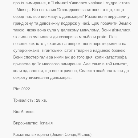
про їх вимирання, в її кімнаті з’явилася чарівна і мудра істота
– Місяць. Він поставив їй загадкове запитання: а що, якщо
серед нас все ще живуть динозаври? Разом вони вирушили у
грандіозну та дивовижну подорож у часі, щоб побачити Землю
такою, якою вона була у далекому минулому. Вони дізналися,
як сильно змінилися динозаври за мільйони років. Як з
невеличких істот, схожих на ящірок, вони перетворилися на
супер-хижаків, гігантських істот і тварин з надійною бронею.
Вони спостерігали за ними аж до того дня, коли катастрофа
призвела до їх масового вимирання. Але саме в той момент,
коли здавалося, що все втрачено, Селеста знайшла ключ до
секрету виживання динозаврів.
Рік: 2022
Тривалість: 28 хв.
Вік: 6 плюс
Виробництво: Іспанія
Космічна вікторина (Земля,Сонце,Місяць)