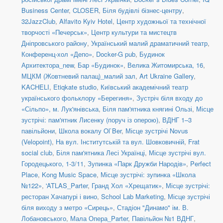
Business Center
,
CLOSER
,
Біля будівлі бізнес-центру
,
32JazzClub
,
Alfavito Kyiv Hotel
,
Центр художньої та технічної
творчості «Печерськ»
,
Центр культури та мистецтв
Дніпровського району
,
Український малий драматичний театр
,
Конференц-хол «Депо»
,
Docker-G pub
,
Будинок
Архитектора_new
,
Бар «Будинок»
,
Велика Житомирська, 16
,
МЦКМ (Жовтневий палац)_малий зал
,
Art Ukraine Gallery
,
KACHELI
,
Etiqkate studio
,
Київський академічний театр
українського фольклору «Берегиня»
,
Зустріч біля входу до
«Сільпо», м. Лук'янівська
,
Біля пам'ятника княгині Ользі
,
Місце
зустрічі: пам'ятник Лисенку (поруч із оперою)
,
ВДНГ 1–3
павільйони
,
Школа вокалу Ol`Ber
,
Місце зустрічі Novus
(Velopoint)
,
На вул. Інститутській та вул. Шовковичній
,
Frat
social сlub
,
Біля пам'ятника Лесі Українці
,
Місце зустрічі вул.
Городецького, 1-3/11
,
Зупинка «Парк Дружби Народів»
,
Perfect
Place
,
Kong Music Space
,
Місце зустрічі: зупинка «Школа
№122»
,
'ATLAS_Parter
,
Гранд Хол «Хрещатик»
,
Місце зустрічі:
ресторан Хачапурі і вино
,
School Lab Marketing
,
Місце зустрічі
біля виходу з метро «Сирець»
,
Стадіон "Динамо" ім. В.
Лобановського
,
Мала Опера_Parter
,
Павільйон №1 ВДНГ
,