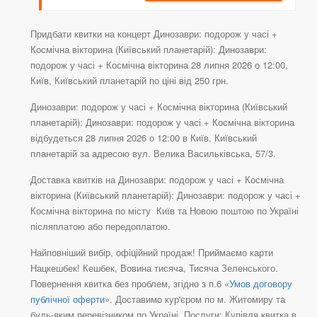
Придбати квитки на концерт Динозаври: подорож у часі +
Космічна вікторина (Київський планетарій): Динозаври:
подорож у часі + Космічна вікторина 28 липня 2026 о 12:00,
Київ, Київський планетарій по ціні від 250 грн.
Динозаври: подорож у часі + Космічна вікторина (Київський
планетарій): Динозаври: подорож у часі + Космічна вікторина
відбудеться 28 липня 2026 о 12:00 в Київ, Київський
планетарій за адресою вул. Велика Васильківська, 57/3.
Доставка квитків на Динозаври: подорож у часі + Космічна
вікторина (Київський планетарій): Динозаври: подорож у часі +
Космічна вікторина по місту Київ та Новою поштою по Україні
післяплатою або передоплатою.
Найповніший вибір, офіційний продаж! Приймаємо карти
Нацкешбек! Кешбек, Вовина тисяча, Тисяча Зеленського.
Повернення квитка без проблем, згідно з п.6 «
Умов договору
публічної оферти
». Доставимо кур'єром по м. Житомиру та
будь-яким перевізником по Україні. Послуги: Купівля квитка в