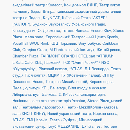
академічний театр "Колесо"
,
Концерт-хол ВДНГ
,
Театр кукол
на лівому березі Дніпра
,
Київський академічний драматичний
театр на Подолі
,
Клуб ТАТ
,
Київський Театр "АКТЕР"
("АКТОР")
,
Будинок Звукозапису Українського Радіо
,
Кіностудія ім. О. Довженка
,
Готель Ramada Encore Kiev
,
Stereo
Plaza. Мала зала
,
Європейський Театральний Центр Краків
,
VocalHall SVOI
,
Roof
,
КВЦ Парковий
,
Sory Бабуся
,
Caribbean
Club
,
Стадіон Старт
,
М Політехнічний Інститут
,
Житній ринок
,
Chamber Plaza
,
FAIRMONT GRAND HOTEL зал "ATRIUM"
,
L`Kafa Cafe
,
КВЦ Парковий
,
НСК "Олімпійський" / NSC
"Olympiyskiy"
,
Річковий вокзал
,
''ATLAS
,
БЦ Леонардо
,
Театр-
студія Тисячоліття
,
МЦКМ ПУ (Жовтневий палац)
,
CHI by
Decadence House
,
Театр на Михайлівській, Верхня сцена
,
Палац культури КПІ
,
Bel etage
,
Біля входу в особняк
Лібермана, вул. Банкова, 2
,
Київська Консерваторія
,
Національна спілка композиторів України
,
Stereo Plaza_малий
зал
,
Театральна лабораторія
,
Театр «МежIIIКолон» (Актова
зала КИСІТ КНЕУ)
,
Новий український театр, Верхня сцена
,
ATLAS
,
ТМЦ Краків
,
Театр «Сузір'я»
,
Міжнародний
виставковий центр
,
Клуб MEZZANINE
,
ExitGames
,
Тестове