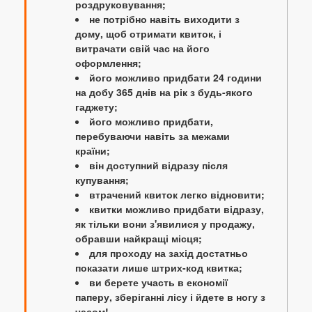
роздруковування;
не потрібно навіть виходити з
дому, щоб отримати квиток, і
витрачати свій час на його
оформлення;
його можливо придбати 24 години
на добу 365 днів на рік з будь-якого
гаджету;
його можливо придбати,
перебуваючи навіть за межами
країни;
він доступний відразу після
купування;
втрачений квиток легко відновити;
квитки можливо придбати відразу,
як тільки вони з'явилися у продажу,
обравши найкращі місця;
для проходу на захід достатньо
показати лише штрих-код квитка;
ви берете участь в економії
паперу, зберіганні лісу і йдете в ногу з
часом!