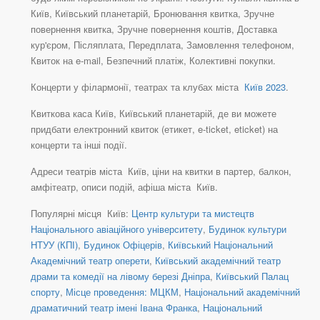
Київ, Київський планетарій, Бронювання квитка, Зручне
повернення квитка, Зручне повернення коштів, Доставка
кур'єром, Післяплата, Передплата, Замовлення телефоном,
Квиток на e-mail, Безпечний платіж, Колективні покупки.
Концерти у філармонії, театрах та клубах міста
Київ 2023
.
Квиткова каса Київ, Київський планетарій, де ви можете
придбати електронний квиток (етикет, e-ticket, eticket) на
концерти та інші події.
Адреси театрів міста Київ, ціни на квитки в партер, балкон,
амфітеатр, описи подій, афіша міста Київ.
Популярні місця Київ:
Центр культури та мистецтв
Національного авіаційного університету
,
Будинок культури
НТУУ (КПІ)
,
Будинок Офіцерів
,
Київський Національний
Академічний театр оперети
,
Київський академічний театр
драми та комедії на лівому березі Дніпра
,
Київський Палац
спорту
,
Місце проведення: МЦКМ
,
Національний академічний
драматичний театр імені Івана Франка
,
Національний