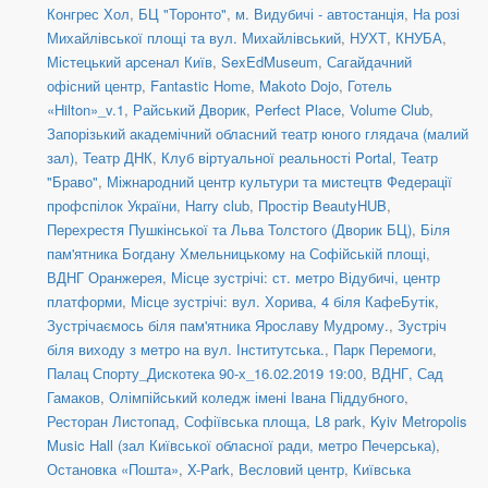
Конгрес Хол
,
БЦ "Торонто"
,
м. Видубичі - автостанція
,
На розі
Михайлівської площі та вул. Михайлівський
,
НУХТ
,
КНУБА
,
Містецький арсенал Київ
,
SexEdMuseum
,
Сагайдачний
офісний центр
,
Fantastic Home
,
Makoto Dojo
,
Готель
«Hilton»_v.1
,
Райський Дворик
,
Perfect Place
,
Volume Club
,
Запорізький академічний обласний театр юного глядача (малий
зал)
,
Театр ДНК
,
Клуб віртуальної реальності Portal
,
Театр
"Браво"
,
Міжнародний центр культури та мистецтв Федерації
профспілок України
,
Harry club
,
Простір BeautyHUB
,
Перехрестя Пушкінської та Льва Толстого (Дворик БЦ)
,
Біля
пам'ятника Богдану Хмельницькому на Софійській площі
,
ВДНГ Оранжерея
,
Місце зустрічі: ст. метро Відубичі, центр
платформи
,
Місце зустрічі: вул. Хорива, 4 біля КафеБутік
,
Зустрічаємось біля пам'ятника Ярославу Мудрому.
,
Зустріч
біля виходу з метро на вул. Інститутська.
,
Парк Перемоги
,
Палац Спорту_Дискотека 90-х_16.02.2019 19:00
,
ВДНГ, Сад
Гамаков
,
Олімпійський коледж імені Івана Піддубного
,
Ресторан Листопад
,
Софіївська площа
,
L8 park
,
Kyiv Metropolis
Music Hall (зал Київської обласної ради, метро Печерська)
,
Остановка «Пошта»
,
X-Park
,
Весловий центр
,
Київська