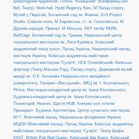
Шоколадний будиночок
,
Готель "Козацький" (Конференц-зал
№3. Театр)
,
Nivki-hall
,
Hyatt Regency Kiev
,
М Палац спорту
,
Музей у Пирогові
,
Ботанічний сад ім. Фоміна
,
G13 Project
Studio
,
Співоче поле
,
М Харківська
,
ст. м. Голосіївська
,
М
Дружби народів
,
Причал
,
М Мінська
,
SKY family PARK
,
BelEtage
,
Ботанічний сад ім. Гришка
,
Національний центр
театрального мистецтва ім. Леся Курбаса
,
Київський
академічний театр кукол
,
Палац Україна
,
Національний палац
мистецтв Україна
,
Київська академічна майстерня
театрального мистецтва “Сузір'я”
,
НСК Олімпійський
,
Київська
фортеця (Театр Маскам Рад)
,
Палац спорту
,
Державний музей
авіації ім. О.К. Антонова Національного авіаційного
університету
,
Галерея «Висоцький»
,
МКЦ ім. І. Козловського
,
Plivka
,
Мистецько-концертний центр ім. Івана Козловського
,
Художньо-концертний центр ім. Івана Козловського
,
Планетарій
,
Heaven
,
Щастя HUB
,
Конгрес-хол готелю
Президент
,
Будинок Архітектора
,
Центр сучасного мистецтва
М17
,
Жовтневий палац
,
Національна філармонія України
,
МЦКМ (Жовтневий палац)
,
Палац Україна
,
Київську академічну
майстерню театрального мистецтва “Сузір'я”
,
Театр Шафа
,
КХАТ
,
British Pub Red Queen
,
Київський Дім Книги
,
Київський