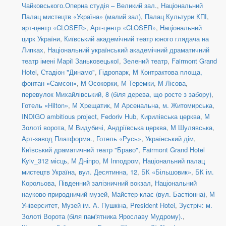
Чайковського.Оперна студія – Великий зал.
,
Національний
Палац мистецтв «Україна» (малий зал)
,
Палац Культури КПІ
,
арт-центр «CLOSER»
,
Арт-центр «CLOSER»
,
Національний
цирк України
,
Київський академічний театр юного глядача на
Липках
,
Національний український академічний драматичний
театр імені Марії Заньковецької
,
Зелений театр
,
Fairmont Grand
Hotel
,
Стадіон "Динамо"
,
Гідропарк
,
М Контрактова площа,
фонтан «Самсон»
,
М Осокорки
,
М Теремки
,
М Лісова
,
перевулок Михайлівський, 8 (біля дерева, що росте з забору)
,
Готель «Hilton»
,
М Хрещатик
,
М Арсенальна
,
м. Житомирська
,
INDIGO ambitious project
,
Fedoriv Hub
,
Кирилівська церква
,
М
Золоті ворота
,
М Видубичі
,
Андріївська церква
,
М Шулявська
,
Арт-завод Платформа.
,
Готель «Русь»
,
Український дім
,
Київський драматичний театр "Браво"
,
Fairmont Grand Hotel
Kyiv_312 місць
,
М Дніпро
,
М Іпподром
,
Національний палац
мистецтв Україна
,
вул. Десятинна, 12
,
БК «Більшовик»
,
БК ім.
Корольова
,
Південний залізничний вокзал
,
Національний
науково-природничий музей
,
Майстер-клас (вул. Бастіонна)
,
М
Університет
,
Музей ім. А. Пушкіна
,
President Hotel
,
Зустріч: м.
Золоті Ворота (біля пам'ятника Ярославу Мудрому).
,