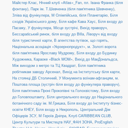
Майстер Клас
,
Нічний клуб «Atlas»_Fan
,
пл. Івана Франка (біля
фонтану)
,
Парк ім. Т.Шевченка (біля пам'ятника Шевченку)
,
Зліва від фунікулера
,
М Олімпійська, біля Планетарію
,
Біля
сходів Українського дому
,
Біля кафе Кава Хаус
,
Біля входу до
Пасажу
,
У фунікулера
,
Місце зустрічі
,
Вихід праворуч
,
Бессарабський ринок, біля входу до Billa
,
Ліворуч від входу
біля туристичної карти
,
В агентства путівок, що горять
,
Національна асоціація «Укрзернопродукт»
,
м. Золоті ворота
біля пам'ятника Ярославу Мудрому
,
Біля входу до Будинку
Художника
,
Караоке «Black MOM»
,
Вихід до МакДональдса
,
Між виходом з метро та ТЦ Квадрат
,
Біля пам'ятника
робітникам заводу Арсенал
,
Вихід на Інститутську біля карти
,
На стоянці ДБ Столичний
,
У Монумента воїнам-афганцям
,
м.
Поштова площа (зустріч біля входу до фунікулера праворуч)
,
Біля пам'ятника Проні Прокопівні та Голохвістому
,
Біля входу
до Головпоштамту
,
Біля центрального входу до Національного
ботанічного саду ім. М.Гришка
,
Біля входу до Інституту бізнес-
освіти КНЕУ
,
Біля входу в Некрополь
,
Центральний Дім
Офіцерів ЗСУ
,
М Героїв Дніпра
,
Клуб CARIBBEAN CLUB
,
Центр Культури та Мистецтв НАУ_ФАН ЗОНА
,
ProEnglish