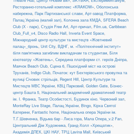
Theatre Hub
,
Центр «Новий вік»
,
SKYBAR
,
Експериментаніум
,
Ресторанно-готельний комплекс «KRAKOW»
,
Оболонська
набережна
,
Парк Партизанської слави
,
Арт-завод Платформа
,
Палац Україна (малий зал)
,
Колонна зала КМДА
,
SFERA Beach
Club (Х - парк)
,
Студія Free Art
,
Арт-причал
,
Film.ua
,
Caribbean
Club_Full_v4
,
Disco Radio Hall
,
Inveria Event Space
,
Міжнародний центр культури та мистецтв «Жовтневий
палац»_бронь
,
Unit Сity
,
ВДНГ
,
м. «Політехнічний інститут»
біля пам'ятника загиблим викладачам та студентам
,
Біля
кінотеатру «Жовтень»
,
Середина платформи ст. героїв Дніпра
,
Маячок Beach Club
,
Сцена 6
,
Пішохідний міст на острові
Труханів
,
Indigo Club
,
Початок: кут Бехтерівського провулка та
вулиці Січових стрільців
,
Regent Hill
,
Центр Культури та
Мистецтв МВС України
,
КВЦ Парковий
,
Golden Gate
,
Бізнес-
центр Башта 5
,
Національний академічний драматичний театр
ім. І. Франка
,
Театр Особистості
,
Будинок кіно. Червоний зал
,
MonteRay Live Stage
,
Палац України
,
Bingo
,
Кірха Святої
Катерини
,
Fantastic home
,
Національна опера України ім.
Т.Г.Шевченка
,
Відьма бар - Лиса гора
,
Мала Опера_v.2 Fan
,
Центральний Дім Художника
,
Гранд-Холл «Хрещатик»
,
Академія ДПЕК
,
ЦКІ НАУ
,
ТРЦ Lavina Mall
,
Київський