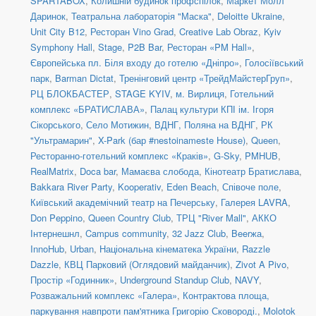
SPARTABOX
,
Колишній будинок профспілок
,
Маркет Молл
Даринок
,
Театральна лабораторія "Маска"
,
Deloitte Ukraine
,
Unit City B12
,
Ресторан Vino Grad
,
Creative Lab Obraz
,
Kyiv
Symphony Hall
,
Stage
,
P2B Bar
,
Ресторан «PM Hall»
,
Європейська пл. Біля входу до готелю «Дніпро»
,
Голосіївський
парк
,
Barman Dictat
,
Тренінговий центр «ТрейдМайстерГруп»
,
РЦ БЛОКБАСТЕР
,
STAGE KYIV
,
м. Вирлиця
,
Готельний
комплекс «БРАТИСЛАВА»
,
Палац культури КПІ ім. Ігоря
Сікорського
,
Село Мотижин
,
ВДНГ, Поляна на ВДНГ
,
РК
"Ультрамарин"
,
X-Park (бар #nestoinameste House)
,
Queen
,
Ресторанно-готельний комплекс «Краків»
,
G-Sky
,
PMHUB
,
RealMatrix
,
Doca bar
,
Мамаєва слобода
,
Кінотеатр Братислава
,
Bakkara River Party
,
Kooperativ
,
Eden Beach
,
Співоче поле
,
Київський академічний театр на Печерську
,
Галерея LAVRA
,
Don Peppino
,
Queen Country Club
,
ТРЦ "River Mall"
,
АККО
Інтернешнл
,
Campus community
,
32 Jazz Club
,
Beerжа
,
InnoHub
,
Urban
,
Національна кінематека України
,
Razzle
Dazzle
,
КВЦ Парковий (Оглядовий майданчик)
,
Zivot A Pivo
,
Простір «Годинник»
,
Underground Standup Club
,
NAVY
,
Розважальний комплекс «Галера»
,
Контрактова площа,
паркування навпроти пам'ятника Григорію Сковороді.
,
Molotok