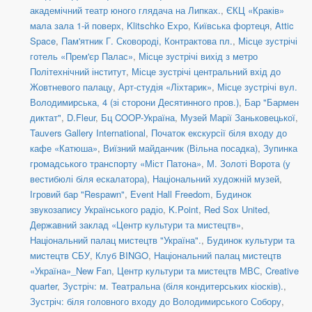
академічний театр юного глядача на Липках.
,
ЄКЦ «Краків»
мала зала 1-й поверх
,
Klitschko Expo
,
Київська фортеця
,
Attic
Space
,
Пам'ятник Г. Сковороді, Контрактова пл.
,
Місце зустрічі
готель «Прем'єр Палас»
,
Місце зустрічі вихід з метро
Політехнічний інститут
,
Місце зустрічі центральний вхід до
Жовтневого палацу
,
Арт-студія «Ліхтарик»
,
Місце зустрічі вул.
Володимирська, 4 (зі сторони Десятинного пров.)
,
Бар "Бармен
диктат"
,
D.Fleur
,
Бц COOP-Україна
,
Музей Марії Заньковецької
,
Tauvers Gallery International
,
Початок екскурсії біля входу до
кафе «Катюша»
,
Виїзний майданчик (Вільна посадка)
,
Зупинка
громадського транспорту «Міст Патона»
,
М. Золоті Ворота (у
вестибюлі біля ескалатора)
,
Національний художній музей
,
Ігровий бар "Respawn"
,
Event Hall Freedom
,
Будинок
звукозапису Українського радіо
,
K.Point
,
Red Sox United
,
Державний заклад «Центр культури та мистецтв»
,
Національний палац мистецтв "Україна".
,
Будинок культури та
мистецтв СБУ
,
Клуб BINGO
,
Національний палац мистецтв
«Україна»_New Fan
,
Центр культури та мистецтв МВС
,
Creative
quarter
,
Зустріч: м. Театральна (біля кондитерських кіосків).
,
Зустріч: біля головного входу до Володимирського Собору
,