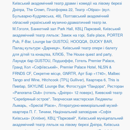
Київський академічний театр драми і комедії на лівому березі
Дніпра
,
The Crown
,
Платформа 22
,
Театр «Образ» (вул.
Бульварно-Кудрявська, 49)
,
Полтавський академічний
обласний український музично-драматичний театр ім.
М.Гоголя
,
Банкетний зал Park Hall, КВЦ Парковий
,
Київський
академічний театр ляльок: Замок на горі
,
Safe place
,
PORTER
Pub
,
F-Bar
,
Lounge bar GUSTOÚ
,
HOOQQA
,
DUCKY BAR
,
Палац культури «Дарниця»
,
Київський театр опери і балету
для дітей та юнацтва
,
КЛЮБ
,
The House quest and party
,
Лаундж бар GUSTOU
,
Подшоффе
,
Готель Premier Palace,
Гранд Хол «Софіївський»
,
Premier Palace Hotel
,
NLSN &
FRNDS CF
,
Секретне місце
,
GNRTR
,
Арт Бар «1740»
,
Malbec
Tango and Wine
,
Hitchcook (ТРЦ Gulliver)
,
Квартира 6
,
This is
Пивбар
,
SKYLINE Lounge Bar
,
Фотостудія "Пандора"
,
Ресторан
«Panorama Club» (готель «Дніпро» 12 поверх)
,
Киевский театр
"Серебряный остров". Творческая мастерская Людмилы
Лымарь
,
«Special Place»
,
Літературно-меморіальний музей-
квартира П. Г. Тичини
,
Національний заповідник «Софія
Київська» (Хлібня)
,
КВЦ "Парковий"
,
Київський муніципальний
академічний театр ляльок на лівому березі Дніпра
,
Київська