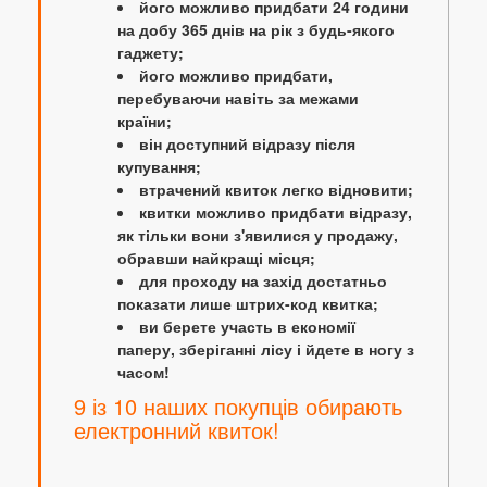
його можливо придбати 24 години
на добу 365 днів на рік з будь-якого
гаджету;
його можливо придбати,
перебуваючи навіть за межами
країни;
він доступний відразу після
купування;
втрачений квиток легко відновити;
квитки можливо придбати відразу,
як тільки вони з'явилися у продажу,
обравши найкращі місця;
для проходу на захід достатньо
показати лише штрих-код квитка;
ви берете участь в економії
паперу, зберіганні лісу і йдете в ногу з
часом!
9 із 10 наших покупців обирають
електронний квиток!