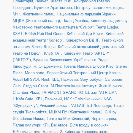
Планетарій
,
Heaven
,
Щастя HUB
,
Конгрес-хол готелю
Президент
,
Будинок Архітектора
,
Центр сучасного мистецтва
М17
,
Жовтневий палац
,
Національна філармонія України
,
МЦКМ (Жовтневий палац)
,
Палац Україна
,
Київську академічну
майстерню театрального мистецтва “Сузір'я”
,
Театр Шафа
,
КХАТ
,
British Pub Red Queen
,
Київський Дім Книги
,
Київський
академічний театр "Колесо"
,
Концерт-хол ВДНГ
,
Театр кукол
на лівому березі Дніпра
,
Київський академічний драматичний
театр на Подолі
,
Клуб ТАТ
,
Київський Театр "АКТЕР"
("АКТОР")
,
Будинок Звукозапису Українського Радіо
,
Кіностудія ім. О. Довженка
,
Готель Ramada Encore Kiev
,
Stereo
Plaza. Мала зала
,
Європейський Театральний Центр Краків
,
VocalHall SVOI
,
Roof
,
КВЦ Парковий
,
Sory Бабуся
,
Caribbean
Club
,
Стадіон Старт
,
М Політехнічний Інститут
,
Житній ринок
,
Chamber Plaza
,
FAIRMONT GRAND HOTEL зал "ATRIUM"
,
L`Kafa Cafe
,
КВЦ Парковий
,
НСК "Олімпійський" / NSC
"Olympiyskiy"
,
Річковий вокзал
,
''ATLAS
,
БЦ Леонардо
,
Театр-
студія Тисячоліття
,
МЦКМ ПУ (Жовтневий палац)
,
CHI by
Decadence House
,
Театр на Михайлівській, Верхня сцена
,
Палац культури КПІ
,
Bel etage
,
Біля входу в особняк
Лібермана, вул. Банкова, 2
,
Київська Консерваторія
,