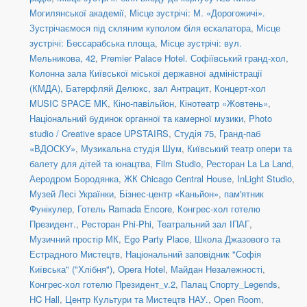
Могилянської академії
,
Місце зустрічі: М. «Дорогожичі».
Зустрічаємося під скляним куполом біля ескалатора
,
Місце
зустрічі: Бессарабська площа
,
Місце зустрічі: вул.
Мельникова, 42
,
Premier Palace Hotel. Софіївський гранд-хол
,
Колонна зала Київської міської державної адміністрації
(КМДА)
,
Батерфляй Делюкс, зал Антрацит
,
Концерт-хол
MUSIC SPACE MK
,
Кіно-павільйон
,
Кінотеатр «Жовтень»
,
Національний будинок органної та камерної музики
,
Photo
studio / Creative space UPSTAIRS
,
Студія 75
,
Гранд-паб
«ВДОСКУ»
,
Музикальна студія Шум
,
Київський театр опери та
балету для дітей та юнацтва
,
Film Studio
,
Ресторан La La Land
,
Аеродром Бородянка
,
ЖК Chicago Central House
,
InLight Studio
,
Музей Лесі Українки
,
Бізнес-центр «Каньйон»
,
пам'ятник
Фунікулер
,
Готель Ramada Encore
,
Конгрес-хол готелю
Президент.
,
Ресторан Phi-Phi
,
Театральний зал ІПАГ
,
Музичний простір МК
,
Ego Party Place
,
Школа Джазового та
Естрадного Мистецтв
,
Національний заповідник "Софія
Київська" ("Хлібня")
,
Opera Hotel
,
Майдан Незалежності
,
Конгрес-хол готелю Президент_v.2
,
Палац Спорту_Legends
,
HC Hall
,
Центр Культури та Мистецтв НАУ.
,
Open Room
,