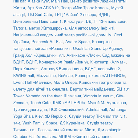
Hill bar
,
Alaska Kyiv
,
Main Hall
,
Центр розвитку людини Ритмі
Життя
,
Арт-бар ARKA12
,
Театр «Між Трьох Колон»
,
Музей
авіації
,
Tiki Surf Cafe
,
ТРЦ "Район" 2 поверх
,
ВДНГ,
Центральний Павільйон 1
,
Кіностудія
,
ВДНГ, 13-й павільйон
,
Tartoria
,
метро Житомирська, біля автосалону Інфініті
,
Національний академічний театр російської драмі ім. Лесі
Українки
,
Pechersk Art Flat
,
Avatar Space
,
Концертно-
танцювальний зал «Ровесник»
,
Ukrainian Stand-Up Agency
,
Гранд Хол «Хрещатик»_v.1
,
Антикафе «Ляси»
,
Сад бажань на
ВДНГ
,
ВДНГ, Концерт-хол (павільйон 9)
,
Кінотеатр «Алмаз»
,
Парк Камелія
,
Арт-клуб Видно і вино
,
ВДНГ, павільйон 2
,
KWINS hall
,
Mezzanine
,
Вебінар
,
Концерт-холл «ALLEGRO»
,
Event Hall «Маячок»
,
Мала Опера
,
Київський театр опери та
балету для дітей та юнацтва
,
Вертолітний майданчик
,
БЦ 101
Tower
,
Veranda on the river
,
Шпаківня
,
Victoria Museum
,
City-
Zencafe
,
Touch Cafe
,
КМК «АРТ ЕРІЯ»
,
Музей М. Булгакова
,
Тур вихідного дня
,
НСК Олімпійський
,
Admiral hall
,
Ashtanga
Yoga Shala Kiev
,
3B Republic
,
Студія театру Тисячоліття_v.1
,
14-t
,
Wish Family Space
,
ДК Куренівка
,
Студія театру
Тисячоліття
,
Розважальний комплекс Місто
,
Дім офіцерів
,
October Hall (мала зала МЦКМ «Жовтневий палац»)
,