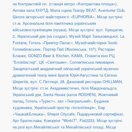
на Контрактовій пл. (станція метро «Контрактова площа»)
,
Актова зала КНУТД
,
Мала сцена Театру BEAT
,
Aventurier Club
,
Школа акторської майстерності «EUPHORIA»
,
Місце зустрічі:
ст.м. Арсенальна біля пам'ятника українським
військовослужбовцям (пушка)
,
Місце зустрічі: вул. Хрещатик,
2, Український дім (на сходах)
,
Музей Марії Заньковецької
,
La
Fontana
,
Готель «Прем'єр Палас»
,
Музей-майстерня Знобі-
Голембієвських
,
Портер Паб (Жилянська, 107)
,
Ресторан
Бланке
,
GONZO Beer & Kitchen
,
KAMA
,
Планета кіно РЦ
"Блокбастер"
,
ЦК «Святошин»
,
Солом'янська пивоварня
,
Закарпатський академічний обласний український музично-
драматичний театр імені братів Юрія-Августина та Євгена
Шерегіїв
,
вул. С.Петлюрі, 28
,
Джазовий ресторан CHILLMAN
,
Місце зустрічі: ст.м. Академмістечко, біля Макдональдса
,
Український дім
,
Santa House (каток ROSHEN)
,
Жовтневий
палац
,
Готель «Турист», зал «Театральний»
,
Будинок
художника
,
Український простір «Інтеліґенція»
,
Бар
«Чашка&Бляшка»
,
Shepot Citycafe
,
Подарунковий сертифікат
,
Арт Братислава
,
Коворкінг "WorkIT"
,
Flat2233
,
Місце зустрічі:
на розі вул.Михайлівської та Михайлівської площі
,
Місце