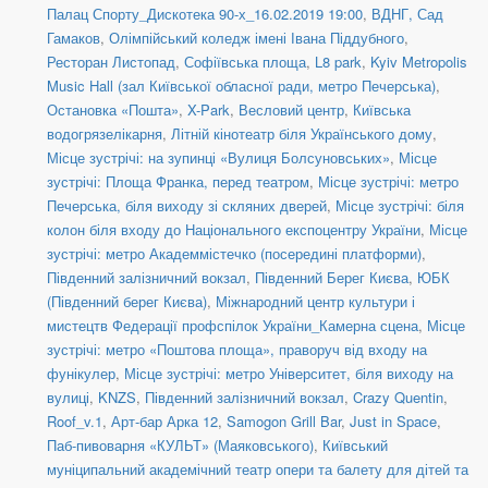
Палац Спорту_Дискотека 90-х_16.02.2019 19:00
,
ВДНГ, Сад
Гамаков
,
Олімпійський коледж імені Івана Піддубного
,
Ресторан Листопад
,
Софіївська площа
,
L8 park
,
Kyiv Metropolis
Music Hall (зал Київської обласної ради, метро Печерська)
,
Остановка «Пошта»
,
X-Park
,
Весловий центр
,
Київська
водогрязелікарня
,
Літній кінотеатр біля Українського дому
,
Місце зустрічі: на зупинці «Вулиця Болсуновських»
,
Місце
зустрічі: Площа Франка, перед театром
,
Місце зустрічі: метро
Печерська, біля виходу зі скляних дверей
,
Місце зустрічі: біля
колон біля входу до Національного експоцентру України
,
Місце
зустрічі: метро Академмістечко (посередині платформи)
,
Південний залізничний вокзал
,
Південний Берег Києва
,
ЮБК
(Південний берег Києва)
,
Міжнародний центр культури і
мистецтв Федерації профспілок України_Камерна сцена
,
Місце
зустрічі: метро «Поштова площа», праворуч від входу на
фунікулер
,
Місце зустрічі: метро Університет, біля виходу на
вулиці
,
KNZS
,
Південний залізничний вокзал
,
Crazy Quentin
,
Roof_v.1
,
Арт-бар Арка 12
,
Samogon Grill Bar
,
Just in Space
,
Паб-пивоварня «КУЛЬТ» (Маяковського)
,
Київський
муніципальний академічний театр опери та балету для дітей та