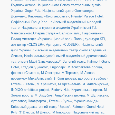
Будинок актора Національного Союзу театральних діячів
України
,
Gogol Pub
,
Національний центр Олександра
Довженко
,
Кінотеатр «Кінопанорама»
,
Premier Palace Hotel.
Софіївський Гранд Хол.
,
Київський академічний молодий
театр
,
Національна музична академія України імені П.І.
Чайковського.Оперна студія – Великий зал.
,
Національний
Палац мистецтв «Україна» (малий зал)
,
Палац Культури КПІ
,
арт-центр «CLOSER»
,
Арт-центр «CLOSER»
,
Національний
цирк України
,
Київський академічний театр юного глядача на
Липках
,
Національний український академічний драматичний
театр імені Марії Заньковецької
,
Зелений театр
,
Fairmont Grand
Hotel
,
Стадіон "Динамо"
,
Гідропарк
,
М Контрактова площа,
фонтан «Самсон»
,
М Осокорки
,
М Теремки
,
М Лісова
,
перевулок Михайлівський, 8 (біля дерева, що росте з забору)
,
Готель «Hilton»
,
М Хрещатик
,
М Арсенальна
,
м. Житомирська
,
INDIGO ambitious project
,
Fedoriv Hub
,
Кирилівська церква
,
М
Золоті ворота
,
М Видубичі
,
Андріївська церква
,
М Шулявська
,
Арт-завод Платформа.
,
Готель «Русь»
,
Український дім
,
Київський драматичний театр "Браво"
,
Fairmont Grand Hotel
Kyiv_312 місць
,
М Дніпро
,
М Іпподром
,
Національний палац