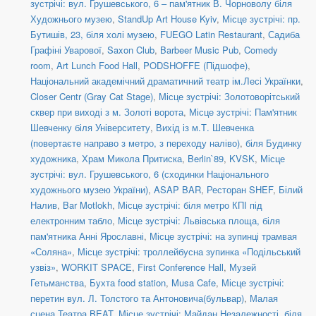
зустрічі: вул. Грушевського, 6 – пам'ятник В. Чорноволу біля
Художнього музею
,
StandUp Art House Kyiv
,
Місце зустрічі: пр.
Бутишів, 23, біля холі музею
,
FUEGO Latin Restaurant
,
Садиба
Графіні Уварової
,
Saxon Club
,
Barbeer Music Pub
,
Comedy
room
,
Art Lunch Food Hall
,
PODSHOFFE (Підшофе)
,
Національний академічний драматичний театр ім.Лесі Українки
,
Closer Centr (Gray Cat Stage)
,
Місце зустрічі: Золотоворітський
сквер при виході з м. Золоті ворота
,
Місце зустрічі: Пам'ятник
Шевченку біля Університету
,
Вихід із м.Т. Шевченка
(повертаєте направо з метро, з переходу наліво)
,
біля Будинку
художника
,
Храм Микола Притиска
,
Berlin`89
,
KVSK
,
Місце
зустрічі: вул. Грушевського, 6 (сходинки Національного
художнього музею України)
,
ASAP BAR
,
Ресторан SHEF
,
Білий
Налив
,
Bar Motlokh
,
Місце зустрічі: біля метро КПІ під
електронним табло
,
Місце зустрічі: Львівська площа, біля
пам'ятника Анні Ярославні
,
Місце зустрічі: на зупинці трамвая
«Соляна»
,
Місце зустрічі: троллейбусна зупинка «Подільський
узвіз»
,
WORKIT SPACE
,
First Conference Hall
,
Музей
Гетьманства
,
Бухта food station
,
Musa Cafe
,
Місце зустрічі:
перетин вул. Л. Толстого та Антоновича(бульвар)
,
Малая
сцена Театра BEAT
,
Місце зустрічі: Майдан Незалежності, біля