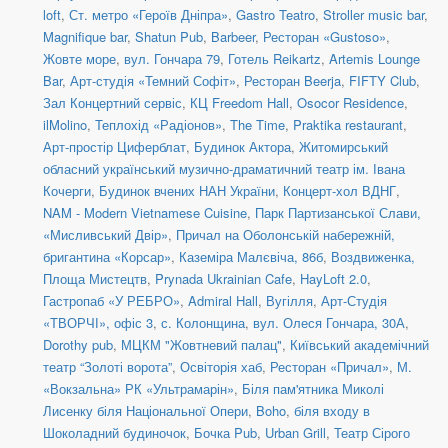
loft
,
Ст. метро «Героїв Дніпра»
,
Gastro Teatro
,
Stroller music bar
,
Magnifique bar
,
Shatun Pub
,
Barbeer
,
Ресторан «Gustoso»
,
Жовте море
,
вул. Гончара 79
,
Готель Reikartz
,
Artemis Lounge
Bar
,
Арт-студія «Темний Софіт»
,
Ресторан Beerja
,
FIFTY Club
,
Зал Концертний сервіс
,
КЦ Freedom Hall
,
Osocor Residence
,
ilMolino
,
Теплохід «Радіонов»
,
The Time
,
Praktika restaurant
,
Арт-простір Циферблат
,
Будинок Актора
,
Житомирський
обласний український музично-драматичний театр ім. Івана
Кочерги
,
Будинок вчених НАН України
,
Концерт-хол ВДНГ
,
NAM - Modern Vietnamese Cuisine
,
Парк Партизанської Слави,
«Мисливський Двір»
,
Причал на Оболонській набережній,
бригантина «Корсар»
,
Каземіра Малєвіча, 86б
,
Воздвиженка,
Площа Мистецтв
,
Prynada Ukrainian Cafe
,
HayLoft 2.0
,
Гастропаб «У РЕБРО»
,
Admiral Hall
,
Вугілля
,
Арт-Студія
«ТВОРЧІ», офіс 3
,
с. Колонщина
,
вул. Олеся Гончара, 30А
,
Dorothy pub
,
МЦКМ "Жовтневий палац"
,
Київський академічний
театр “Золоті ворота”
,
Освіторія хаб
,
Ресторан «Причал»
,
М.
«Вокзальна» РК «Ультрамарін»
,
Біля пам'ятника Миколі
Лисенку біля Національної Опери
,
Boho
,
біля входу в
Шоколадний будиночок
,
Бочка Pub
,
Urban Grill
,
Театр Сірого