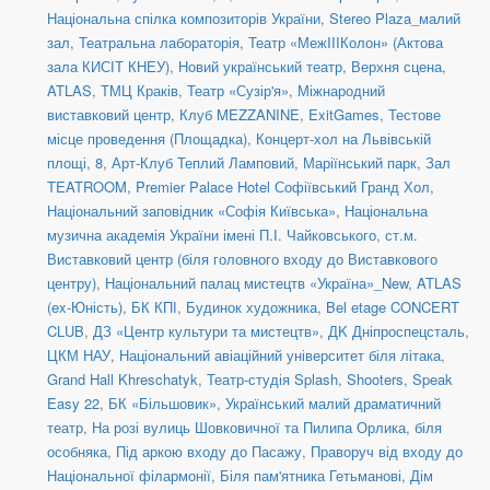
Національна спілка композиторів України
,
Stereo Plaza_малий
зал
,
Театральна лабораторія
,
Театр «МежIIIКолон» (Актова
зала КИСІТ КНЕУ)
,
Новий український театр, Верхня сцена
,
ATLAS
,
ТМЦ Краків
,
Театр «Сузір'я»
,
Міжнародний
виставковий центр
,
Клуб MEZZANINE
,
ExitGames
,
Тестове
місце проведення (Площадка)
,
Концерт-хол на Львівській
площі, 8
,
Арт-Клуб Теплий Ламповий
,
Маріїнський парк
,
Зал
TEATROOM
,
Premier Palace Hotel Софіївський Гранд Хол
,
Національний заповідник «Софія Київська»
,
Національна
музична академія України імені П.І. Чайковського
,
ст.м.
Виставковий центр (біля головного входу до Виставкового
центру)
,
Національний палац мистецтв «Україна»_New
,
ATLAS
(ex-Юність)
,
БК КПІ
,
Будинок художника
,
Bel etage CONCERT
CLUB
,
ДЗ «Центр культури та мистецтв»
,
ДK Дніпроспецсталь
,
ЦКМ НАУ
,
Національний авіаційний університет біля літака
,
Grand Hall Khreschatyk
,
Театр-студія Splash
,
Shooters, Speak
Easy 22
,
БК «Більшовик»
,
Український малий драматичний
театр
,
На розі вулиць Шовковичної та Пилипа Орлика, біля
особняка
,
Під аркою входу до Пасажу
,
Праворуч від входу до
Національної філармонії
,
Біля пам'ятника Гетьманові
,
Дім