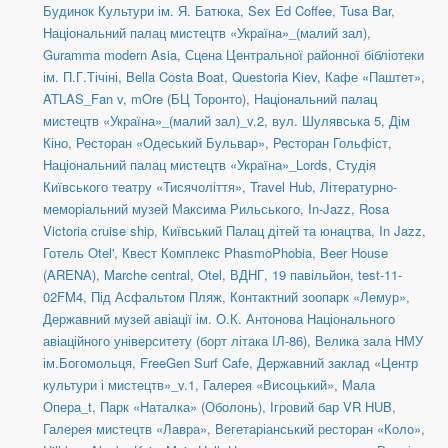
Будинок Культури ім. Я. Батюка
,
Sex Ed Coffee
,
Tusa Bar
,
Національний палац мистецтв «Україна»_(малий зал)
,
Guramma modern Asia
,
Сцена Центральної районної бібліотеки
ім. П.Г.Тічіні
,
Bella Costa Boat
,
Questoria Kiev
,
Кафе «Паштет»
,
ATLAS_Fan v
,
mOre (БЦ Торонто)
,
Національний палац
мистецтв «Україна»_(малий зал)_v.2
,
вул. Шулявська 5
,
Дім
Кіно
,
Ресторан «Одеський Бульвар»
,
Ресторан Гольфіст
,
Національний палац мистецтв «Україна»_Lords
,
Студія
Київського театру «Тисячоліття»
,
Travel Hub
,
Літературно-
меморіальний музей Максима Рильського
,
In-Jazz
,
Rosa
Victoria cruise ship
,
Київський Палац дітей та юнацтва
,
In Jazz
,
Готель Otel'
,
Квест Комплекс PhasmoPhobia
,
Beer House
(ARENA)
,
Marche central
,
Otel
,
ВДНГ, 19 павільйон
,
test-11-
02FM4
,
Під Асфальтом Пляж
,
Контактний зоопарк «Лемур»
,
Державний музей авіації ім. О.К. Антонова Національного
авіаційного університету (борт літака ІЛ-86)
,
Велика зала НМУ
ім.Богомольця
,
FreeGen Surf Cafe
,
Державний заклад «Центр
культури і мистецтв»_v.1
,
Галерея «Висоцький»
,
Мала
Опера_t
,
Парк «Наталка» (Оболонь)
,
Ігровий бар VR HUB
,
Галерея мистецтв «Лавра»
,
Вегетаріанський ресторан «Коло»
,