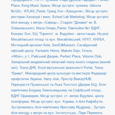
Place
,
Kong Music Space
,
Місце зустрічі: зупинка «Школа
№122»
,
'ATLAS_Parter
,
Гранд Хол «Хрещатик»
,
Місце зустрічі:
ресторан Хачапурі і вино
,
School Lab Marketing
,
Місце зустрічі
біля виходу з метро «Сирець»
,
Стадіон "Динамо" ім. В.
Лобановського
,
Мала Опера_Parter
,
Павільйон №1 ВДНГ
,
Конгрес Хол
,
БЦ "Торонто"
,
м. Видубичі - автостанція
,
На розі
Михайлівської площі та вул. Михайлівський
,
НУХТ
,
КНУБА
,
Містецький арсенал Київ
,
SexEdMuseum
,
Сагайдачний
офісний центр
,
Fantastic Home
,
Makoto Dojo
,
Готель
«Hilton»_v.1
,
Райський Дворик
,
Perfect Place
,
Volume Club
,
Запорізький академічний обласний театр юного глядача (малий
зал)
,
Театр ДНК
,
Клуб віртуальної реальності Portal
,
Театр
"Браво"
,
Міжнародний центр культури та мистецтв Федерації
профспілок України
,
Harry club
,
Простір BeautyHUB
,
Перехрестя Пушкінської та Льва Толстого (Дворик БЦ)
,
Біля
пам'ятника Богдану Хмельницькому на Софійській площі
,
ВДНГ Оранжерея
,
Місце зустрічі: ст. метро Відубичі, центр
платформи
,
Місце зустрічі: вул. Хорива, 4 біля КафеБутік
,
Зустрічаємось біля пам'ятника Ярославу Мудрому.
,
Зустріч
біля виходу з метро на вул. Інститутська.
,
Парк Перемоги
,