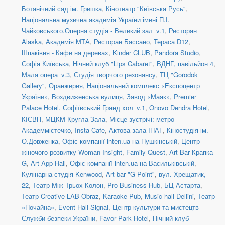
Ботанічний сад ім. Гришка
,
Кінотеатр "Київська Русь"
,
Національна музична академія України імені П.І.
Чайковського.Оперна студія - Великий зал_v.1
,
Ресторан
Alaska
,
Академія МТА
,
Ресторан Бассано
,
Тераса D12
,
Шпаківня - Кафе на деревах
,
Kinder CLUB
,
Pandora Studio
,
Софія Київська
,
Нічний клуб "Lips Cabaret"
,
ВДНГ, павільйон 4
,
Мала опера_v.3
,
Студія творчого резонансу
,
ТЦ "Gorodok
Gallery"
,
Оранжерея, Національний комплекс «Експоцентр
України»
,
Воздвиженська вулиця
,
Завод «Маяк»
,
Premier
Palace Hotel. Софіївський Гранд хол_v.1
,
Onovo Dendra Hotel
,
КІСВП
,
МЦКМ Кругла Зала
,
Місце зустрічі: метро
Академмістечко
,
Insta Cafe
,
Актова зала ІПАГ
,
Кіностудія ім.
О.Довженка
,
Офіс компанії inten.ua на Пушкінській
,
Центр
жіночого розвитку Woman Insight
,
Family Quest
,
Art Bar Крапка
G
,
Art App Hall
,
Офіс компанії inten.ua на Васильківській
,
Кулінарна студія Kenwood
,
Art bar "G Point"
,
вул. Хрещатик,
22
,
Театр Між Трьох Колон
,
Pro Business Hub
,
БЦ Астарта
,
Театр Creative LAB Obraz
,
Karaoke Pub
,
Music hall Dellini
,
Театр
«Почайна»
,
Event Hall Signal
,
Центр культури та мистецтв
Служби безпеки України
,
Favor Park Hotel
,
Нічний клуб