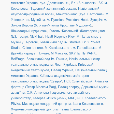
мистецтв Україна
,
вул. Десятинна, 12
,
БК «Більшовик»
,
БК ім.
Корольова
,
Південний залізничний вокзал
,
Національний
науково-природничий музей
,
Майстер-клас (вул. Бастіонна)
,
М
Університет
,
Музей ім. А. Пушкіна
,
President Hotel
,
Зустріч: м.
Золоті Ворота (біля пам'ятника Ярославу Мудрому).
,
Шоколадний будиночок
,
Готель "Козацький" (Конференц-зал
№3. Театр)
,
Nivki-hall
,
Hyatt Regency Kiev
,
М Палац спорту
,
Музей у Пирогові
,
Ботанічний сад ім. Фоміна
,
G13 Project
Studio
,
Співоче поле
,
М Харківська
,
ст. м. Голосіївська
,
М
Дружби народів
,
Причал
,
М Мінська
,
SKY family PARK
,
BelEtage
,
Ботанічний сад ім. Гришка
,
Національний центр
театрального мистецтва ім. Леся Курбаса
,
Київський
академічний театр кукол
,
Палац Україна
,
Національний палац
мистецтв Україна
,
Київська академічна майстерня
театрального мистецтва “Сузір'я”
,
НСК Олімпійський
,
Київська
фортеця (Театр Маскам Рад)
,
Палац спорту
,
Державний музей
авіації ім. О.К. Антонова Національного авіаційного
університету
,
Галерея «Висоцький»
,
МКЦ ім. І. Козловського
,
Plivka
,
Мистецько-концертний центр ім. Івана Козловського
,
Художньо-концертний центр ім. Івана Козловського
,