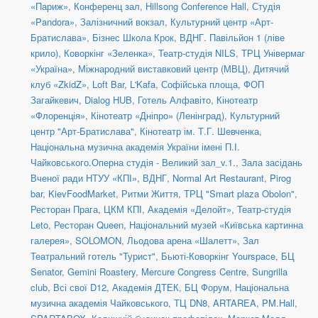
«Париж»
,
Конференц зал
,
Hillsong Conference Hall
,
Студія
«Pandora»
,
Залізничний вокзал
,
Культурний центр «Арт-
Братислава»
,
Бізнес Школа Крок
,
ВДНГ. Павільйон 1 (ліве
крило)
,
Коворкінг «Зеленка»
,
Театр-студія NILS
,
ТРЦ Універмаг
«Україна»
,
Міжнародний виставковий центр (МВЦ)
,
Дитячий
клуб «ZkidZ»
,
Loft Bar
,
L'Kafa
,
Софійська площа
,
ФОП
Загайкевич
,
Dialog HUB
,
Готель Алфавіто
,
Кінотеатр
«Флоренція»
,
Кінотеатр «Дніпро» (Ленінград)
,
Культурний
центр "Арт-Братислава"
,
Кінотеатр ім. Т.Г. Шевченка
,
Національна музична академія України імені П.І.
Чайковського.Оперна студія - Великий зал_v.1.
,
Зала засідань
Вченої ради НТУУ «КПІ»
,
ВДНГ
,
Normal Art Restaurant
,
Pirog
bar
,
KievFoodMarket
,
Ритми Життя
,
ТРЦ "Smart plaza Obolon"
,
Ресторан Прага
,
ЦКМ КПІ
,
Академія «Делойт»
,
Театр-студія
Leto
,
Ресторан Queen
,
Національний музей «Київська картинна
галерея»
,
SOLOMON
,
Льодова арена «Шалетт»
,
Зал
Театральний готель "Турист"
,
Бьюті-Коворкінг Yourspace
,
БЦ
Senator
,
Gemini Roastery
,
Mercure Congress Centre
,
Sungrilla
club
,
Всі свої D12
,
Академія ДТЕК
,
БЦ Форум
,
Національна
музична академія Чайковського
,
ТЦ DN8
,
ARTAREA
,
PM.Hall
,