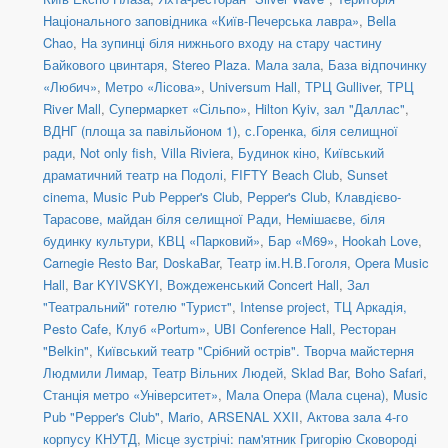
Національного заповідника «Київ-Печерська лавра»
,
Bella
Chao
,
На зупинці біля нижнього входу на стару частину
Байкового цвинтаря
,
Stereo Plaza. Мала зала
,
База відпочинку
«Любич»
,
Метро «Лісова»
,
Universum Hall
,
ТРЦ Gulliver
,
ТРЦ
River Mall
,
Супермаркет «Сільпо»
,
Hilton Kyiv, зал "Даллас"
,
ВДНГ (площа за павільйоном 1)
,
с.Горенка, біля селищної
ради
,
Not only fish
,
Villa Riviera
,
Будинок кіно
,
Київський
драматичний театр на Подолі
,
FIFTY Beach Club
,
Sunset
cinema
,
Music Pub Pepper's Club
,
Pepper's Club
,
Клавдієво-
Тарасове, майдан біля селищної Ради
,
Немішаєве, біля
будинку культури
,
КВЦ «Парковий»
,
Бар «М69»
,
Hookah Love
,
Carnegie Resto Bar
,
DoskaBar
,
Театр ім.Н.В.Гоголя
,
Opera Music
Hall
,
Bar KYIVSKYI
,
Вождеженський Concert Hall
,
Зал
"Театральний" готелю "Турист"
,
Intense project
,
ТЦ Аркадія,
Pesto Cafe
,
Клуб «Portum»
,
UBI Conference Hall
,
Ресторан
"Belkin"
,
Київський театр "Срібний острів". Творча майстерня
Людмили Лимар
,
Театр Вільних Людей
,
Sklad Bar
,
Boho Safari
,
Станція метро «Університет»
,
Мала Опера (Мала сцена)
,
Music
Pub "Pepper's Club"
,
Mario
,
ARSENAL XXII
,
Актова зала 4-го
корпусу КНУТД
,
Місце зустрічі: пам'ятник Григорію Сковороді