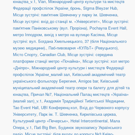
юнацтва_v.1
,
Vian
,
Міжнародний центр культури та мистецтв
Федерації профспілок України_бронь
,
Sigma Bleyzer Hub
,
Місце зустрічі: пам'ятник Шевченку у парку ім. Шевченка
,
Місце зустрічі: вхід до станції м. «Університет»
,
Місце зустрічі:
пам'ятник Паніковському (вул. Прорізна)
,
Pochayna Event Hall
,
метро Іпподром, вихід з метро на вулицю Касіяна
,
Місце
зустрічі: вул. Богдана Хмельницького, 37 (біля Національного
музею медицини).
,
Паб-пивоварня «КУЛЬТ» (Ревуцького)
,
Місто Спорту
,
Canadian Club
,
Місце зустрічі: середина
платформи станції метро «Почайна»
,
Місце зустрічі: хол метро
«Дніпро»
,
Міжнародний центр культури і мистецтв Федерації
профспілок України_малий зал
,
Київський академічний театр
українського фольклору Берегиня
,
Amigos bar
,
Київський
муніципальний академічний театр опери та балету для дітей та
юнацтва
,
Причал №7
,
Національний Палац мистецтв «Україна»
(малий зал)_v.1
,
Академія Традиційної Тибетської Медицини
,
Tao Event Hall
,
UBI Конференц-хол
,
Вхід до Червоного корпусу
Університету
,
Парк ім. Т. Шевченка
,
Кирилівська церква
,
Культурний центр «Печерськ»
,
Hotel Intercontinental
,
Мала
Опера_v.1
,
Паб Big Ben
,
Будинок звукозапису Українського
радіо
,
Місце зустрічі: біля входу до корпусу №3 Київо-