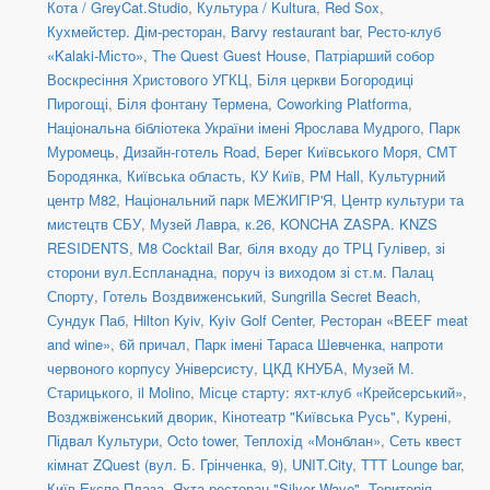
Кота / GreyCat.Studio
,
Культура / Kultura
,
Red Sox
,
Кухмейстер. Дім-ресторан
,
Barvy restaurant bar
,
Ресто-клуб
«Kalaki-Місто»
,
The Quest Guest House
,
Патріарший собор
Воскресіння Христового УГКЦ
,
Біля церкви Богородиці
Пирогощі
,
Біля фонтану Термена
,
Coworking Platforma
,
Національна бібліотека України імені Ярослава Мудрого
,
Парк
Муромець
,
Дизайн-готель Road
,
Берег Київського Моря
,
СМТ
Бородянка, Київська область
,
КУ Київ
,
PM Hall
,
Культурний
центр М82
,
Національний парк МЕЖИГІР'Я
,
Центр культури та
мистецтв СБУ
,
Музей Лавра, к.26
,
KONCHA ZASPA. KNZS
RESIDENTS
,
M8 Cocktail Bar
,
біля входу до ТРЦ Гулівер, зі
сторони вул.Еспланадна, поруч із виходом зі ст.м. Палац
Спорту
,
Готель Воздвиженський
,
Sungrilla Secret Beach
,
Сундук Паб
,
Hilton Kyiv
,
Kyiv Golf Center
,
Ресторан «BEEF meat
and wine»
,
6й причал
,
Парк імені Тараса Шевченка, напроти
червоного корпусу Універсисту
,
ЦКД КНУБА
,
Музей М.
Старицького
,
il Molino
,
Місце старту: яхт-клуб «Крейсерський»
,
Возджвіженський дворик
,
Кінотеатр "Київська Русь"
,
Курені
,
Підвал Культури
,
Octo tower
,
Теплохід «Монблан»
,
Сеть квест
кімнат ZQuest (вул. Б. Грінченка, 9)
,
UNIT.City
,
TTT Lounge bar
,
Київ Експо Плаза
,
Яхта-ресторан "Silver Wave"
,
Територія