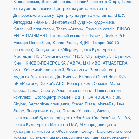
Кінопанорама
,
Дитячий спеціалізований кінотеатр Старт
,
Палац
культури Більшовик
,
Центр культури та мистецтв
Дніпровського району
,
Центр культури та мистецтва КНЕУ
,
Автодром «Чайка»
,
Центральний будинок художника
,
Київський планетарій
,
Театр «Актор»
,
Труханів острів
,
BINGO
ENTERTAINMENT
,
Готельний комплекс Турист
,
Docker Pub
,
Forsage Dance Club
,
Stereo Plaza.
,
ВДНГ (Teleport360,10
павільйон)
,
Концерт-хол «Allegro»
,
Центр Культури та
Мистецтв
,
НСК "Олімпійський" / NSC "Olympiyskiy"
,
«Будинок
Кіно»
,
КИЄВО-ПЕЧЕРСЬКА ЛАВРА
,
ЦКІ МВС
,
ATMASFERA
360 - Київський планетарій
,
Бочка 2004
,
Зелений театр
,
Будинок Архітектора
,
Дім Вчених
,
Fairmont Grand Hotel Kyiv
,
БК «Росток»
,
Docker's ABC
,
Концерт-хол «Оазис»
,
Мала
Опера
,
Палац Спорту
,
Акко Інтернешенал
,
Національний
комплекс «Експоцентр України» ВДНГ
,
CARIBBEAN club
,
Skybar
,
Вертолітна площадка
,
Stereo Plaza
,
MonteRay Live
Stage
,
Льодовий стадіон
,
Готель «Україна»
,
Saxon
,
Центральний будинок офіцерів Збройних Сил України
,
ATLAS
,
Центр Культури та Мистецтв НАУ
,
Міжнародний центр
культури та мистецтв «Жовтневий палац»
,
Національна опера
України
,
Київський національний академічний театр оперетти
,