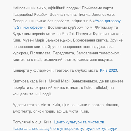
Найповніший вибір, офіційний продаж! Приймаємо карти
Нацкешбек! Кешбек, Вовина тисяча, Тисяча Зеленського.
Повернення квитка без проблем, згідно з п.6 «
Умов договору
публічної оферти
». Доставимо кур'єром по м. Житомиру та
будь-яким перевізником по Україні. Послуги: Купівля квитка в
Київ, Музей Марії Заньковецької, Бронювання квитка, Зручне
повернення квитка, Зручне повернення коштів, Доставка
кур'єром, Післяплата, Передплата, Замовлення телефоном,
Квиток на e-mail, Безпечний платіж, Колективні покупки.
Концерти у філармонії, театрах та клубах міста
Київ 2023
.
Квиткова каса Київ, Музей Марії Заньковецької, де ви можете
придбати електронний квиток (етикет, e-ticket, eticket) на
концерти та інші події.
Адреси театрів міста Київ, ціни на квитки в партер, балкон,
амфітеатр, описи подій, афіша міста Київ.
Популярні місця Київ:
Центр культури та мистецтв
Національного авіаційного університету
,
Будинок культури