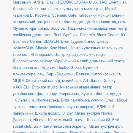
Максимум
,
ArtHall D12
,
«RECONQUISTA» Club
,
ТАО Event Hall
,
Державний заклад «Центр культури та мистецтв»
,
Музей-
квартира В. Косенка
,
Scenario Cafe
,
Київський муніципальний
академічний театр опери та балету для дітей та юнацтва_new
,
Музей історії Києва
,
Soda bar
,
Національний академічний театр
російської драмі імені Лесі Українки
,
Docker`s Blues Corner
,
IQ
Business Center
,
CLOSER
,
Біля будівлі бізнес-центру
,
32JazzClub
,
Alfavito Kyiv Hotel
,
Центр художньої та технічної
творчості «Печерськ»
,
Центр культури та мистецтв
Дніпровського району
,
Український малий драматичний театр
,
Конференц-хол «Депо»
,
Docker-G pub
,
Будинок
Архитектора_new
,
Бар «Будинок»
,
Велика Житомирська, 16
,
МЦКМ (Жовтневий палац)_малий зал
,
Art Ukraine Gallery
,
KACHELI
,
Etiqkate studio
,
Київський академічний театр
українського фольклору «Берегиня»
,
Зустріч біля входу до
«Сільпо», м. Лук'янівська
,
Біля пам'ятника княгині Ользі
,
Місце
зустрічі: пам'ятник Лисенку (поруч із оперою)
,
ВДНГ 1–3
павільйони
,
Школа вокалу Ol`Ber
,
Місце зустрічі Novus
(Velopoint)
,
На вул. Інститутській та вул. Шовковичній
,
Frat
social сlub
,
Біля пам'ятника Лесі Українці
,
Місце зустрічі вул.
Городецького, 1-3/11
,
Зупинка «Парк Дружби Народів»
,
Perfect