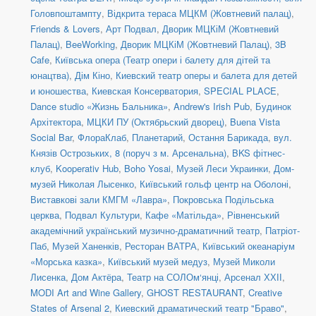
Головпоштампту
,
Відкрита тераса МЦКМ (Жовтневий палац)
,
Friends & Lovers
,
Арт Подвал
,
Дворик МЦКіМ (Жовтневий
Палац)
,
BeeWorking
,
Дворик МЦКіМ (Жовтневий Палац)
,
3B
Cafe
,
Київська опера (Театр опери і балету для дітей та
юнацтва)
,
Дім Кіно
,
Киевский театр оперы и балета для детей
и юношества
,
Киевская Консерватория
,
SPECIAL PLACE
,
Dance studio «Жизнь Бальника»
,
Andrew's Irish Pub
,
Будинок
Архітектора
,
МЦКИ ПУ (Октябрьский дворец)
,
Buena Vista
Social Bar
,
ФлораКлаб
,
Планетарий
,
Остання Барикада
,
вул.
Князів Острозьких, 8 (поруч з м. Арсенальна)
,
BKS фітнес-
клуб
,
Kooperativ Hub
,
Boho Yosai
,
Музей Леси Украинки
,
Дом-
музей Николая Лысенко
,
Київський гольф центр на Оболоні
,
Виставкові зали КМГМ «Лавра»
,
Покровська Подільська
церква
,
Подвал Культури
,
Кафе «Матільда»
,
Рівненський
академічний український музично-драматичний театр
,
Патріот-
Паб
,
Музей Ханенків
,
Ресторан ВАТРА
,
Київський океанаріум
«Морська казка»
,
Київський музей медуз
,
Музей Миколи
Лисенка
,
Дом Актёра
,
Театр на СОЛОм‘янці
,
Арсенал ХХІІ
,
MODI Art and Wine Gallery
,
GHOST RESTAURANT
,
Creative
States of Arsenal 2
,
Киевский драматический театр "Браво"
,