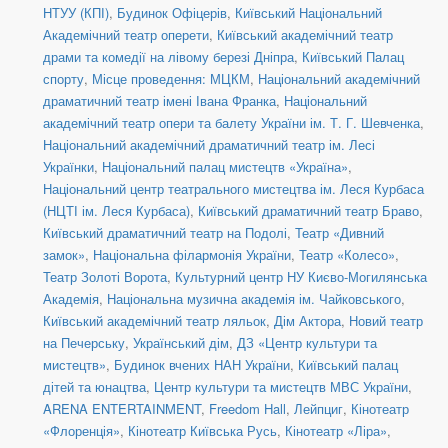
НТУУ (КПІ)
,
Будинок Офіцерів
,
Київський Національний
Академічний театр оперети
,
Київський академічний театр
драми та комедії на лівому березі Дніпра
,
Київський Палац
спорту
,
Місце проведення: МЦКМ
,
Національний академічний
драматичний театр імені Івана Франка
,
Національний
академічний театр опери та балету України ім. Т. Г. Шевченка
,
Національний академічний драматичний театр ім. Лесі
Українки
,
Національний палац мистецтв «Україна»
,
Національний центр театрального мистецтва ім. Леся Курбаса
(НЦТІ ім. Леся Курбаса)
,
Київський драматичний театр Браво
,
Київський драматичний театр на Подолі
,
Театр «Дивний
замок»
,
Національна філармонія України
,
Театр «Колесо»
,
Театр Золоті Ворота
,
Культурний центр НУ Києво-Могилянська
Академія
,
Національна музична академія ім. Чайковського
,
Київський академічний театр ляльок
,
Дім Актора
,
Новий театр
на Печерську
,
Український дім
,
ДЗ «Центр культури та
мистецтв»
,
Будинок вчених НАН України
,
Київський палац
дітей та юнацтва
,
Центр культури та мистецтв МВС України
,
ARENA ENTERTAINMENT
,
Freedom Hall
,
Лейпциг
,
Кінотеатр
«Флоренція»
,
Кінотеатр Київська Русь
,
Кінотеатр «Ліра»
,